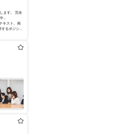
します。 完全
..
るテキスト、画
るポジシ...