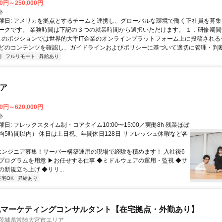
00円～250,000円
ト
曜日: アメリカを拠点とするチームと連携し、グローバルな環境で働く正社員を募集
ークです。 業務時間は下記の３つの就業時間から選択いただけます。 １．研修期間中.
 このポジションでは世界的大手IT企業のオンラインプラットフォーム上に投稿され
どのコンテンツを確認し、ガイドラインおよびポリシーに基づいて適切に管理・判断す
制
フルリモート
昇給あり
ニア
00円～620,000円
ト
日: フレックスタイム制・コアタイム10:00〜15:00／実働8h 残業ほぼ
均5時間以内） 休日は土日祝、年間休日128日 リフレッシュ休暇など各
 エンジニア募集！サーバー構築運用の現場で経験を積めます！ 入社後6
プログラムを用意 ▶お任せする仕事 ◆ミドルウェアの運用・監視 ◆サ
新規立ち上げ ◆リリ...
在宅OK
昇給あり
化マーケティングコンサルタント【在宅拠点・外勤あり】
 茨城県常陸大宮市エリア