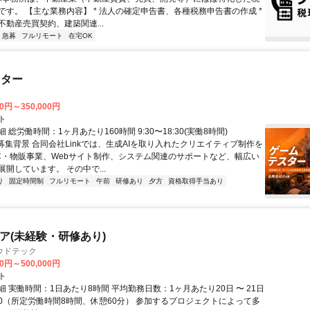
です。 【主な業務内容】 * 法人の確定申告書、各種税務申告書の作成 *
不動産売買契約、建築関連...
急募
フルリモート
在宅OK
スター
00円～350,000円
ト
 総労働時間：1ヶ月あたり160時間 9:30〜18:30(実働8時間)
●募集背景 合同会社Linkでは、生成AIを取り入れたクリエイティブ制作を
C・物販事業、Webサイト制作、システム関連のサポートなど、幅広い
開しています。 その中で...
り
固定時間制
フルリモート
午前
研修あり
夕方
資格取得手当あり
ニア(未経験・研修あり)
ウドテック
00円～500,000円
ト
 実働時間：1日あたり8時間 平均勤務日数：1ヶ月あたり20日 〜 21日
8:00（所定労働時間8時間、休憩60分） 参加するプロジェクトによって多