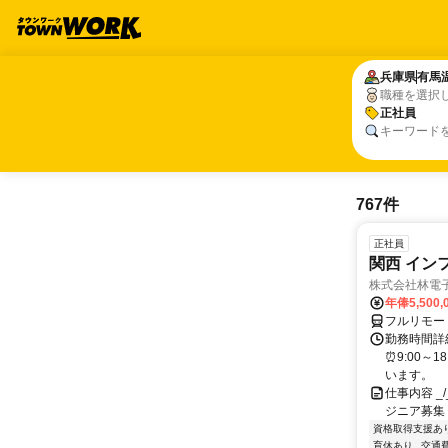
兵庫県
兵庫県
有馬
有馬
職種を選択
正社員
正社員
キーワード
767件
正社員
関西 イン
株式会社林電
年俸5,500,
フルリモー
勤務時間詳細
⏰9:00～
います。
仕事内容 _/_
ジニア募集
資格取得支援あ
育休あり
交通