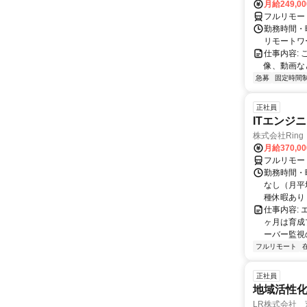
月給249,0
フルリモー
勤務時間・
リモートワ
仕事内容:
像、動画な
急募
固定時間
正社員
ITエンジ
株式会社Ring
月給370,0
フルリモー
勤務時間・曜
なし（月平
種休暇あり
仕事内容:
ヶ月は育成
ーバー監視の
フルリモート
正社員
地域活性
LR株式会社