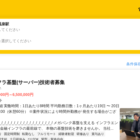
温泉駅
温泉駅
してください
を選択してください
条件保
フラ基盤(サーバー)技術者募集
子
000円～6,500,000円
ト
 実働時間：1日あたり8時間 平均勤務日数：1ヶ月あたり19日 〜 20日
18:00（休憩60分） ※案件状況により時間外勤務が 発生する場合がござ
/_/_/_/_/_/_/_/_/_/_/_/_/_/_/_/_/ メガバンク基盤を支える インフラエン
 金融インフラの最前線で、 本物の基盤技術を磨きませんか。 当社...
り
固定時間制
転勤なし
フルリモート
経験者歓迎
研修あり
賞与あり
費支給
土日祝休み
ひげOK
髪型・髪色自由