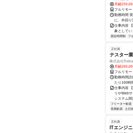
月給250,0
フルリモー
勤務時間 実
に、外回り対
仕事内容 
象としてい
固定時間制
フ
正社員
テスター
株式会社Raku
月給260,0
フルリモー
勤務時間詳細
たり160時間
仕事内容 
リやWeb
システム関
フリーター歓迎
長期歓迎
土日
正社員
ITエンジ