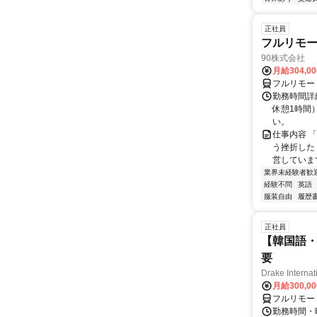
正社員
フルリモ
90株式会社
月給304,0
フルリモー
勤務時間詳
休憩1時間
い。
仕事内容 
う挫折したく
営しています
業界未経験者歓
経験不問
英語
服装自由
履歴
正社員
【韓国語・
要
Drake Internat
月給300,0
フルリモー
勤務時間・