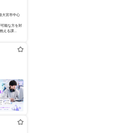
常陸大宮市中心
が可能な方を対
える課...