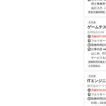
理士事務所
会計入力（
変形労働時間制
正社員
ゲームテ
合同会社Link
月給267,0
フルリモー
勤務時間詳細
仕事内容 
はじめ、E
サービスを展
資格取得支援あ
土日祝休み
正社員
ITエンジ
株式会社クラ
月給250,0
フルリモー
勤務時間詳細
9:00～1