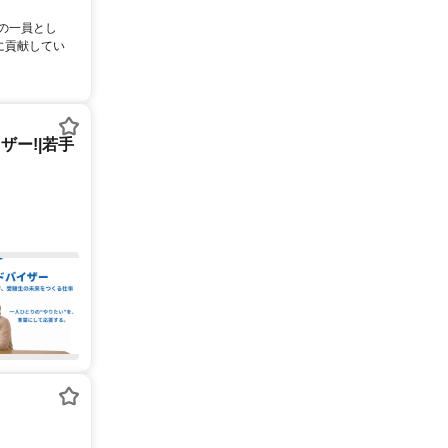
ムの一員とし
に貢献してい
ー!|若手