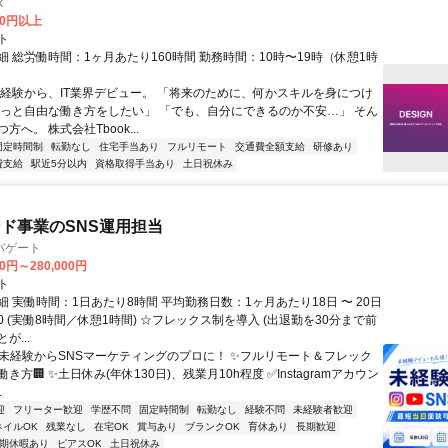
k
00円以上
ト
 総労働時間：1ヶ月あたり160時間 勤務時間：10時〜19時（休憩1時
未経験から、IT業界デビュー。 「将来のために、何かスキルを身につけ
もっと自由な働き方をしたい」 「でも、自分にできるのか不安…」 そん
方へ。 株式会社Tbook...
固定時間制
転勤なし
住宅手当あり
フルリモート
交通費全額支給
研修あり
費支給
駅近5分以内
資格取得手当あり
土日祝休み
ド事業のSNS運用担当
パゲート
00円～280,000円
ト
 実働時間：1日あたり8時間 平均勤務日数：1ヶ月あたり18日 〜 20日
8:30 (実働8時間／休憩1時間) ☆フレックス制を導入 (出退勤を30分まで前
が...
✨未経験からSNSマーケティングのプロに！ ✨フルリモート＆フレック
き方🏢 ✨土日休み(年休130日)、残業月10h程度 ✅Instagramアカウン
.
迎
フリーター歓迎
学歴不問
固定時間制
転勤なし
経験不問
未経験者歓迎
ネイルOK
残業なし
在宅OK
賞与あり
ブランクOK
育休あり
長期歓迎
期休暇あり
ピアスOK
土日祝休み