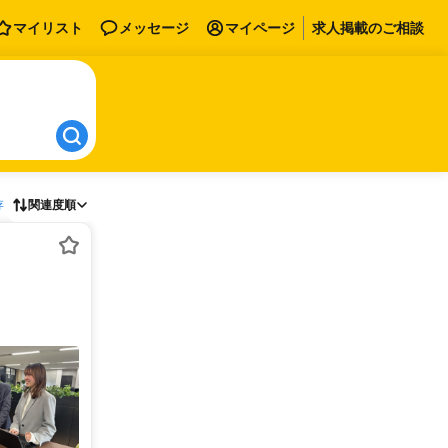
マイリスト
メッセージ
マイページ
求人掲載のご相談
存
関連度順