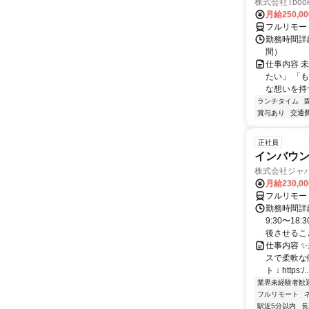
株式会社Tboo
月給250,0
フルリモー
勤務時間詳細
間）
仕事内容 
たい」 「
な想いを持つ
ランチタイム
賞与あり
交通
正社員
インバウン
株式会社ジャ
月給230,0
フルリモー
勤務時間詳細
9:30〜1
後させること
仕事内容 
スで柔軟な働
ト ↓ https:/..
業界未経験者歓
フルリモート
駅近5分以内
長