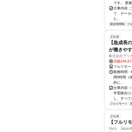
です。 業務
仕事内容:
て、データ
た...
固定時間制
フ
正社員
【急成長の
が働きや
株式会社アリ
月給246,6
フルリモー
勤務時間・曜
間8時間（休憩
的に...
仕事内容: 
学受験向け
し、すべて
フルリモート
正社員
【フルリモ
Vaco Japa