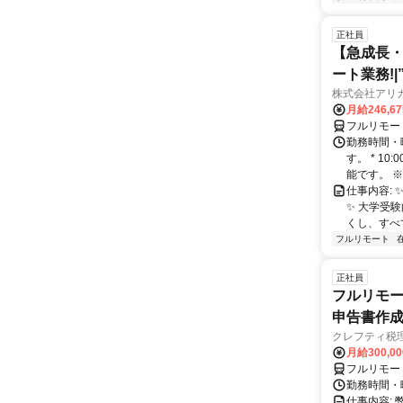
正社員
【急成長・
ート業務!
株式会社アリ
月給246,6
フルリモー
勤務時間・
す。 * 1
能です。 ※
仕事内容: 
✨️ 大学
くし、すべ
フルリモート
正社員
フルリモー
申告書作
クレフティ税
月給300,0
フルリモー
勤務時間・曜日
仕事内容: