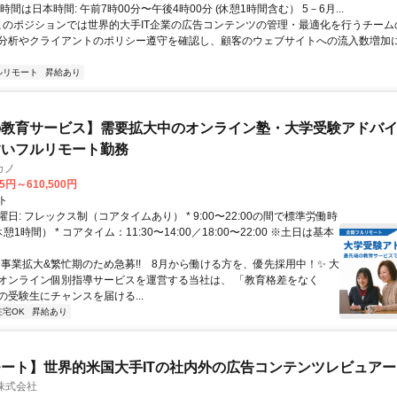
時間は日本時間: 午前7時00分〜午後4時00分 (休憩1時間含む） 5－6月...
 このポジションでは世界的大手IT企業の広告コンテンツの管理・最適化を行うチー
分析やクライアントのポリシー遵守を確認し、顧客のウェブサイトへの流入数増加
ルリモート
昇給あり
教育サービス】需要拡大中のオンライン塾・大学受験アドバイザ
すいフルリモート勤務
カノ
75円～610,500円
ト
日: フレックス制（コアタイムあり） * 9:00〜22:00の間で標準労働時
1時間） * コアタイム：11:30〜14:00／18:00〜22:00 ※土日は基本
✨️事業拡大&繁忙期のため急募!! 8月から働ける方を、優先採用中！✨️ 大
オンライン個別指導サービスを運営する当社は、 「教育格差をなく
の受験生にチャンスを届ける...
在宅OK
昇給あり
ート】世界的米国大手ITの社内外の広告コンテンツレビュアー
n株式会社