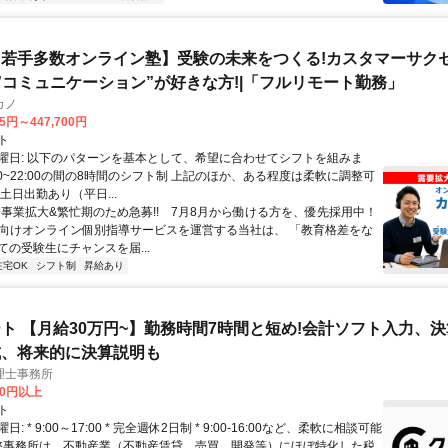
若手多数オンライン塾】受験の未来をつくる!カスタマーサク
|”コミュニケーション”が好きな方!|「フルリモート勤務」
カノ
75円～447,700円
ト
曜日: 以下のパターンを基本として、希望に合わせてシフトを組みま
0:00~22:00の間の8時間のシフト制 上記のほか、ある程度は柔軟に調整可
土日出勤あり（平日...
✨️事業拡大&繁忙期のため急募!! 7月8月から働ける方を、優先採用中！
受験向けオンライン個別指導サービスを運営する当社は、 「教育格差をな
ての受験生にチャンスを届...
在宅OK
シフト制
昇給あり
ト 【月給30万円~】勤務時間7時間と短め!会計ソフト入力、
成、将来的に決算説明も
理士事務所
00円以上
ト
: * 9:00～17:00 * 完全週休2日制 * 9:00-16:00など、柔軟に相談可能
 弊事務所は、不動産業（不動産賃貸、売買、開発等）にほぼ特化した税