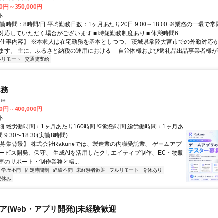
00円～350,000円
ト
働時間：8時間/日 平均勤務日数：1ヶ月あたり20日 9:00～18:00 ※業務の一環で
応していただく場合がございます ■ 時短勤務制度あり ■ 休憩時間6...
【仕事内容】 ※本求人は在宅勤務を基本としつつ、 茨城県常陸大宮市での外勤対応
ます。 主に、ふるさと納税の運用における 「自治体様および返礼品出品事業者様が抱
ルリモート
交通費支給
業務
ne
00円～400,000円
ト
 総労働時間：1ヶ月あたり160時間 💡勤務時間 総労働時間：1ヶ月あ
 9:30〜18:30(実働8時間)
【募集背景】 株式会社Rakuneでは、製造業の内職受託業、 ゲームアプ
サービス開発、保守、 生成AIを活用したクリエイティブ制作、EC・物販
連のサポート・制作業務と幅...
学歴不問
固定時間制
経験不問
未経験者歓迎
フルリモート
育休あり
祝休み
ニア(Web・アプリ開発)|未経験歓迎