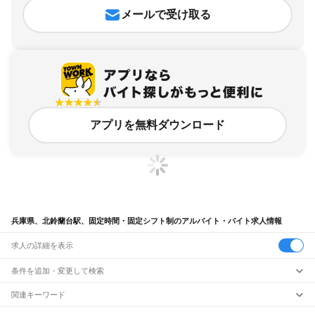
メールで受け取る
アプリを無料ダウンロード
兵庫県、北鈴蘭台駅、固定時間・固定シフト制のアルバイト・バイト求人情報
求人の詳細を表示
条件を追加・変更して検索
市区町村を追加・変更
関連キーワード
完全在宅ワーク 全国
シール貼り 在宅
現在地周辺
ガチャガチャ
犬カフェ
兵庫県