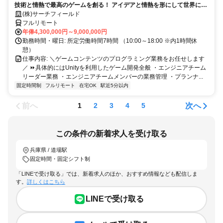
技術と情熱で最高のゲームを創る！ アイデアと情熱を形にして世界に送
り出そう！
(株)サーチフィールド
フルリモート
年俸4,300,000円～9,000,000円
勤務時間・曜日: 所定労働時間7時間 （10:00～18:00 ※内1時間休
憩）
仕事内容: ＼ゲームコンテンツのプログラミング業務をお任せします
／ ⏩具体的にはUnityを利用したゲーム開発全般 ・エンジニアチーム
リーダー業務 ・エンジニアチームメンバーの業務管理 ・プランナ...
固定時間制
フルリモート
在宅OK
駅近5分以内
前へ
次へ
1
2
3
4
5
この条件の新着求人を受け取る
兵庫県 / 道場駅
固定時間・固定シフト制
「LINEで受け取る」では、新着求人のほか、おすすめ情報なども配信しま
す。
詳しくはこちら
LINEで受け取る