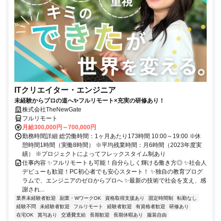
ITクリエイター・エンジニア
未経験からプロの道へ✨フルリモート×充実の研修あり！
株式会社TheNewGate
フルリモート
月給300,000円～700,000円
勤務時間詳細 総労働時間：1ヶ月あたり173時間 10:00～19:00 ※休
憩時間1時間（実働8時間） ※平均残業時間：月6時間（2023年度実
績） ※プロジェクトによってフレックスタイム制あり
仕事内容 ✨フルリモートも可能！自分らしく輝ける働き方◎ ✨社会人
デビューも歓迎！PC初心者でも安心スタート！ ✨独自の教育プログ
ラムで、エンジニアのゼロからプロへ ✨最新の技術で社会を支え、感
謝され...
業界未経験者歓迎
副業・WワークOK
資格取得支援あり
固定時間制
転勤なし
経験不問
未経験者歓迎
フルリモート
経験者歓迎
有資格者歓迎
研修あり
在宅OK
賞与あり
交通費支給
長期歓迎
長期休暇あり
服装自由