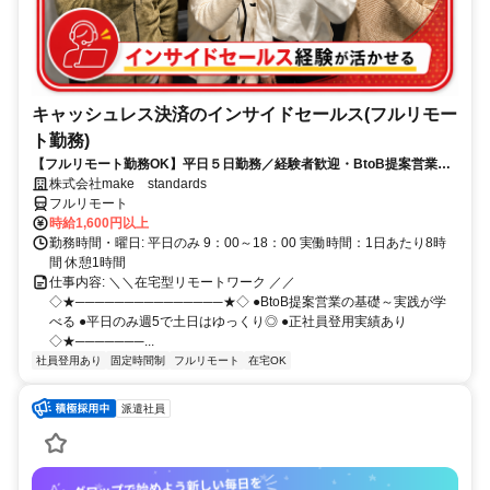
キャッシュレス決済のインサイドセールス(フルリモー
ト勤務)
【フルリモート勤務OK】平日５日勤務／経験者歓迎・BtoB提案営業で
スキルアップ
株式会社make standards
フルリモート
時給1,600円以上
勤務時間・曜日: 平日のみ 9：00～18：00 実働時間：1日あたり8時
間 休憩1時間
仕事内容: ＼＼在宅型リモートワーク ／／
◇★───────────────★◇ ●BtoB提案営業の基礎～実践が学
べる ●平日のみ週5で土日はゆっくり◎ ●正社員登用実績あり
◇★───────...
社員登用あり
固定時間制
フルリモート
在宅OK
派遣社員