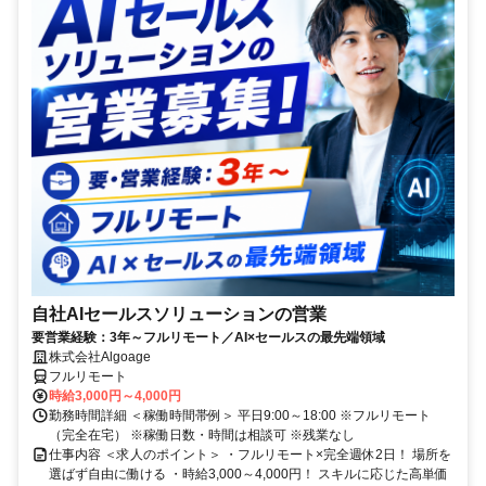
自社AIセールスソリューションの営業
要営業経験：3年～フルリモート／AI×セールスの最先端領域
株式会社Algoage
フルリモート
時給3,000円～4,000円
勤務時間詳細 ＜稼働時間帯例＞ 平日9:00～18:00 ※フルリモート
（完全在宅） ※稼働日数・時間は相談可 ※残業なし
仕事内容 ＜求人のポイント＞ ・フルリモート×完全週休2日！ 場所を
選ばず自由に働ける ・時給3,000～4,000円！ スキルに応じた高単価