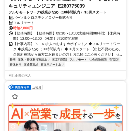
キュリティエンジニア_E260775039
フルリモートワーク/残業少なめ（10時間以内）/10月スタート
パーソルクロステクノロジー株式会社
フルリモート
時給2,800円
【勤務時間】 【勤務時間】09:30〜18:30(実働時間08時間) 【休憩時
間】12:00〜13:00 【残業】月10時間程度
【仕事内容】 ＼この求人のおすすめポイント／ ◆フルリモートワー
ク ◆残業少なめ（10時間以内） ◆10月スタート 【出社不要のため、
企業所在地から遠方にお住まいの方もお気軽にご応募ください】 セ...
長期
産休・育休取得実績あり
固定時間制
フルリモート
社会保険完備
在宅OK
育休あり
交通費支給
育児サポートあり
同じ企業の求人
正社員