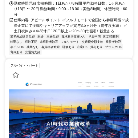
勤務時間詳細 実働時間：1日あたり8時間 平均勤務日数：1ヶ月あた
り18日 〜 20日 勤務時間：9:00～18:00（実働8時間） 休憩時間：60
分
仕事内容 -アピールポイント- ✅フルリモートで全国から参画可能 ✅成
長企業にて役職やキャリアアップ ✅賞与3.5ヶ月分（前年度実績） ✅
土日祝休み＆年間休日120日以上 ✅20〜30代活躍！裁量ある...
業界未経験者歓迎
主婦・主夫歓迎
資格取得支援あり
学歴不問
固定時間制
転勤なし
経験不問
未経験者歓迎
フルリモート
交通費全額支給
経験者歓迎
ネイルOK
残業なし
有資格者歓迎
研修あり
在宅OK
賞与あり
ブランクOK
育休あり
交通費支給
アルバイト・パート