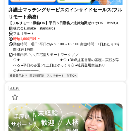
弁護士マッチングサービスのインサイドセールス(フル
リモート勤務)
【フルリモート勤務OK】平日５日勤務／法律知識ゼロでOK！BtoBスキ
ルが身につく営業職
株式会社make standards
フルリモート
時給1,600円以上
勤務時間・曜日: 平日のみ 9：00～18：00 実働時間：1日あたり8時
間 休憩1時間
仕事内容: ＼＼在宅型リモートワーク ／／
◇★───────────────★◇ ●BtoB提案営業の基礎～実践が学
べる ●平日のみ週5で土日はゆっくり◎ ●社員登用実績あり！
◇★───────...
社員登用あり
固定時間制
フルリモート
在宅OK
正社員