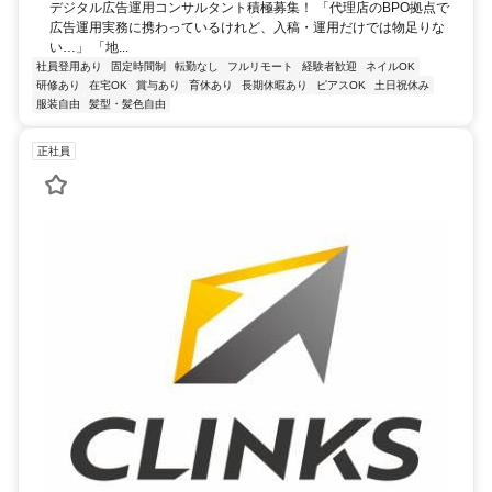
デジタル広告運用コンサルタント積極募集！ 「代理店のBPO拠点で
広告運用実務に携わっているけれど、入稿・運用だけでは物足りな
い…」 「地...
社員登用あり
固定時間制
転勤なし
フルリモート
経験者歓迎
ネイルOK
研修あり
在宅OK
賞与あり
育休あり
長期休暇あり
ピアスOK
土日祝休み
服装自由
髪型・髪色自由
正社員