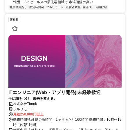
報酬 ・AI×セールスの最先端領域で 市場価値の高い...
社員登用あり
固定時間制
フルリモート
経験者歓迎
在宅OK
長期歓迎
正社員
ITエンジニア(Web・アプリ開発)|未経験歓迎
手に職をつけ、未来を変える。
株式会社Tbook
フルリモート
月給250,000円以上
勤務時間詳細 総労働時間：1ヶ月あたり160時間 勤務時間：10時〜19
時（休憩1時間）