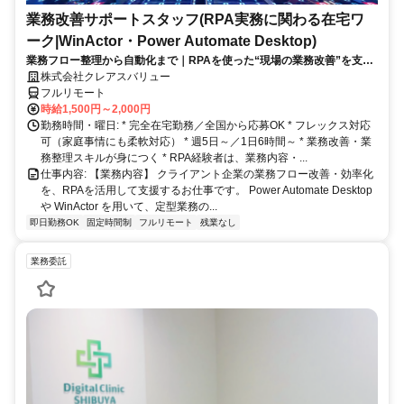
業務改善サポートスタッフ(RPA実務に関わる在宅ワ
ーク|WinActor・Power Automate Desktop)
業務フロー整理から自動化まで｜RPAを使った“現場の業務改善”を支え
る在宅ワーク｜週5日・1日6時間～
株式会社クレアスバリュー
フルリモート
時給1,500円～2,000円
勤務時間・曜日: * 完全在宅勤務／全国から応募OK * フレックス対応
可（家庭事情にも柔軟対応） * 週5日～／1日6時間～ * 業務改善・業
務整理スキルが身につく * RPA経験者は、業務内容・...
仕事内容: 【業務内容】 クライアント企業の業務フロー改善・効率化
を、RPAを活用して支援するお仕事です。 Power Automate Desktop
や WinActor を用いて、定型業務の...
即日勤務OK
固定時間制
フルリモート
残業なし
業務委託