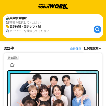
兵庫県
道場駅
職種を選択してください
固定時間・固定シフト制
キーワードを選択してください
322件
条件保存
関連度順
業務委託