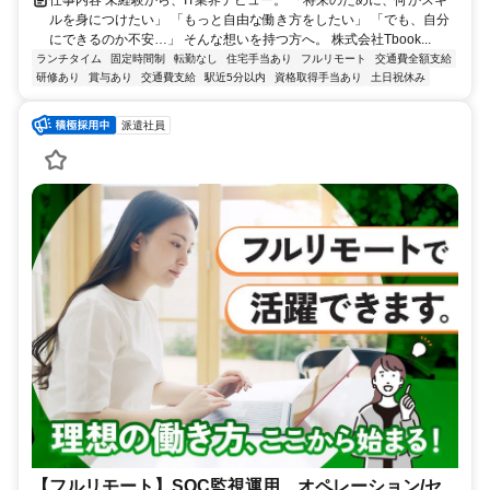
仕事内容 未経験から、IT業界デビュー。 「将来のために、何かスキ
ルを身につけたい」 「もっと自由な働き方をしたい」 「でも、自分
にできるのか不安…」 そんな想いを持つ方へ。 株式会社Tbook...
ランチタイム
固定時間制
転勤なし
住宅手当あり
フルリモート
交通費全額支給
研修あり
賞与あり
交通費支給
駅近5分以内
資格取得手当あり
土日祝休み
派遣社員
【フルリモート】SOC監視運用、オペレーション/セ