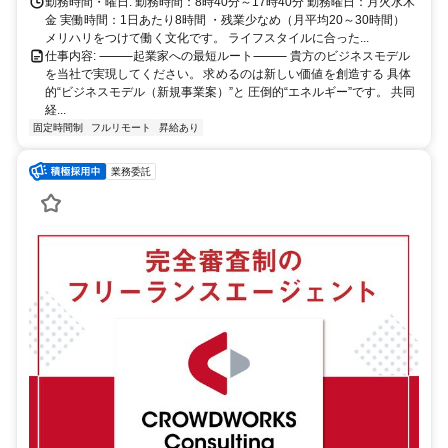
勤務時間・曜日: 勤務時間：8時40分～17時40分 勤務曜日：月火水木
金 実働時間：1日あたり8時間 ・残業少なめ（月平均20～30時間）
メリハリをつけて働く文化です。 ライフスタイルに合った...
仕事内容: ⸻起業家への最短ルート⸻ 貴方のビジネスモデル
を当社で実現してください。 求めるのは新しい価値を創造する 具体
的“ビジネスモデル（新規事業案）”と 圧倒的“エネルギー”です。 共同
経...
固定時間制
フルリモート
昇給あり
業務委託