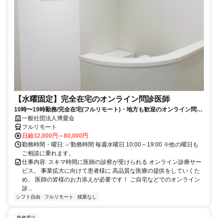
【水曜固定】完全在宅のオンライン問診医師
10時〜19時勤務/完全在宅(フルリモート)・地方も歓迎のオンライン問診
業務
一般社団法人博愛会
フルリモート
日給32,000円～80,000円
勤務時間・曜日: ✅勤務時間 毎週水曜日 10:00～19:00 ※他の曜日も
ご相談に乗れます。
仕事内容: スキマ時間に医師の診察が受けられる オンライン診療サー
ビス。 事業拡大に向けて患者様に 高品質な医療の提供をしていくた
め、 医師の皆様のお力添えが必要です！ ご自宅などでのオンライン
診...
シフト自由
フルリモート
残業なし
業務委託