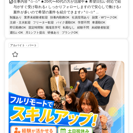
仕事内容 *☆-☆* ★20代〜40代の方が活躍中★ 希望日払い対応で給
与がすぐ受け取れる♪ しっかりフォローしますので安心して働ける♪
案件が多いので希望の案件を紹介できます♪ *☆-☆* ...
制服あり
業界未経験者歓迎
扶養内勤務OK
社員登用あり
副業・WワークOK
主婦・主夫歓迎
フリーター歓迎
バイク通勤OK
学歴不問
車通勤OK
即日勤務OK
固定時間制
職場見学可
転勤なし
経験不問
未経験者歓迎
週払いOK
月1シフト提出
研修あり
ブランクOK
アルバイト・パート