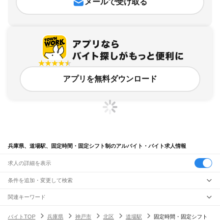
メールで受け取る
アプリを無料ダウンロード
兵庫県、道場駅、固定時間・固定シフト制のアルバイト・バイト求人情報
求人の詳細を表示
条件を追加・変更して検索
市区町村を追加・変更
関連キーワード
完全在宅ワーク 全国
シール貼り 在宅
現在地周辺
ガチャガチャ
犬カフェ
兵庫県
駅を追加・変更
バイトTOP
兵庫県
神戸市
北区
道場駅
固定時間・固定シフト
兵庫県
すべて