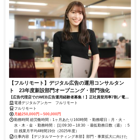
【フルリモート】デジタル広告の運用コンサルタン
ト 23年度新設部門オープニング・部門強化
【広告代理店でのWEB広告運用経験者募集！】正社員登用率7割／電通
G／全国×完全在宅／年休126日・土日祝休み／残業月平均4時間19分
電通デジタルアンカー フルリモート
フルリモート
月給250,000円～500,000円
勤務時間 総労働時間：1ヶ月あたり160時間 ・勤務曜日：月・火・
水・木・金 ・勤務時間： [1] 09:30～18:30 ・最低勤務日数（週）：5
日 残業月平均4時間19分（2025年度）
仕事内容 【デジタルマーケティング本部】部門・事業拡大に向けた