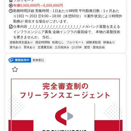
フルリモート
年俸5,500,000円～6,500,000円
勤務時間詳細 実働時間：1日あたり8時間 平均勤務日数：1ヶ月あた
り19日 〜 20日 ⏰9:00～18:00（休憩60分） ※案件状況により時間外
勤務が 発生する場合がございます。
仕事内容 _/_/_/_/_/_/_/_/_/_/_/_/_/_/_/_/_/_/ メガバンク基盤を支える
インフラエンジニア募集 金融インフラの最前線で、 本物の基盤技術
を磨きませんか。 当社...
資格取得支援あり
固定時間制
転勤なし
フルリモート
経験者歓迎
研修あり
賞与あり
育休あり
交通費支給
土日祝休み
ひげOK
髪型・髪色自由
業務委託