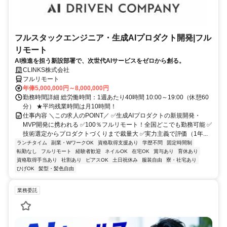
フルスタックエンジニア・生成AIプロダクト開発|フル
リモート
AI推進を担う新設部署で、次世代AIサービスをゼロから創る。
CLINKS株式会社
フルリモート
年俸5,000,000円～8,000,000円
勤務時間詳細 総労働時間：1週あたり40時間 10:00～19:00（休憩60
分） ★平均残業時間は月10時間！
仕事内容 ＼この求人のPOINT／ ✅生成AIプロダクトの新規開発・
MVP開発に携われる ✅100％フルリモート！全国どこでも勤務可能 ✅
技術選定からプロダクトづくりまで裁量大 ✅実力主義で評価（1年...
ランチタイム
副業・WワークOK
資格取得支援あり
学歴不問
固定時間制
転勤なし
フルリモート
経験者歓迎
ネイルOK
在宅OK
賞与あり
育休あり
資格取得手当あり
社割あり
ピアスOK
土日祝休み
服装自由
寮・社宅あり
ひげOK
髪型・髪色自由
業務委託