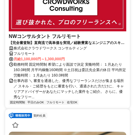
NWコンサルタント フルリモート
【完全審査制】直商流で高単価を実現／経験豊富なエンジニアのスキル
に合致した案件を多数保有
株式会社クラウドワークス コンサルティング
フルリモート
月給1,100,000円～1,300,000円
勤務時間 固定時間制 希望により面談で決定 実働時間： １月あたり
160.0時間 月平均稼働160時間 ※土日祝は委託先企業の休日 平均所定
労働時間： １月あたり 160.0時間
仕事内容 ＼ 審査を通過した、優秀なフリーランスだけが集まる場所
／ スキル・ご経歴をもとに審査を行い、通過された方だけに、 キャ
リアアドバイザーがあなたにマッチした案件をご紹介。 さらに、優
秀なフリー...
固定時間制
平日のみOK
フルリモート
在宅OK
契約社員