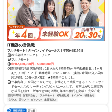
IT機器の営業職
フルリモート！AI×インサイドセールス｜年間休日130日
株式会社ダイレクト・リンク
フルリモート
年俸2,460,000円～5,000,000円
勤務時間詳細 実働時間：1日あたり7時間45分 平均勤務日数：1ヶ月
あたり19日 〜 21日 勤務時間：8:45～18:00 （実働7時間45分／昼休
憩1時間、10分休憩×3回） ★1時間半ごとに1...
仕事内容 ／ 全国どこからでも、営業として成長できる！ ＼ インサイ
ドセールスの リーディングカンパニーとして、 右肩上がりに安定的
な成長を続け、 近年ではAIも活用し年商60億円を突破！ 完全在宅...
固定時間制
住宅手当あり
フルリモート
経験者歓迎
ネイルOK
研修あり
在宅OK
育休あり
ピアスOK
土日祝休み
正社員