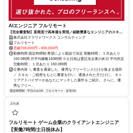
AIエンジニア フルリモート
【完全審査制】直商流で高単価を実現／経験豊富なエンジニアのスキル
に合致した案件を多数保有
株式会社クラウドワークス コンサルティング
フルリモート
月給700,000円～900,000円
勤務時間 固定時間制 希望により面談で決定 実働時間： １月あたり
160.0時間 月平均稼働160時間 ※土日祝は委託先企業の休日 平均所定
労働時間： １月あたり 160.0時間
仕事内容 ＼ 審査を通過した、優秀なフリーランスだけが集まる場所
／ スキル・ご経歴をもとに審査を行い、通過された方だけに、 キャ
リアアドバイザーがあなたにマッチした案件をご紹介。 さらに、優
秀なフリー...
固定時間制
平日のみOK
フルリモート
在宅OK
正社員
フルリモート ゲーム企業のクライアントエンジニア
【実働7時間/土日祝休み】