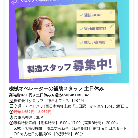
機械オペレーターの補助スタッフ 土日休み
高時給1650円★土日休み★週払いOK/KOB0047
株式会社グロップ 神戸オフィス_198776
交通・アクセス JR西日本福知山線「三田駅」から車で10分JR西日本
福知山線「道場駅」から車で5分【通勤手段】車/バイク/自転車【通勤
時給1,650円～2,063円
備考】無料駐車場・駐輪場あり
兵庫県神戸市北区
勤務時間詳細 【勤務時間】 8:00～17:00（実働8時間） 20:00～
5:00（実働8時間） ※二交替勤務 【勤務期間】 長期 ★即日スタート
OK ★入社日の相談OK 【休憩時間】 60分 ...