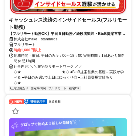
キャッシュレス決済のインサイドセールス(フルリモー
ト勤務)
【フルリモート勤務OK】平日５日勤務／経験者歓迎・BtoB提案営業で
スキルアップ
株式会社make standards
フルリモート
時給1,600円以上
勤務時間・曜日: 平日のみ 9：00～18：00 実働時間：1日あたり8時
間 休憩1時間
仕事内容: ＼＼在宅型リモートワーク ／／
◇★───────────────★◇ ●BtoB提案営業の基礎～実践が学
べる ●平日のみ週5で土日はゆっくり◎ ●正社員登用実績あり
◇★───────...
社員登用あり
固定時間制
フルリモート
在宅OK
派遣社員