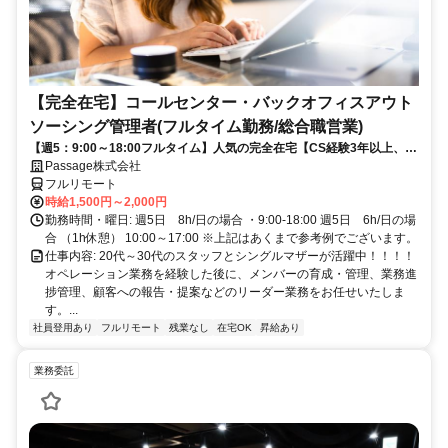
【完全在宅】コールセンター・バックオフィスアウト
ソーシング管理者(フルタイム勤務/総合職営業)
【週5：9:00～18:00フルタイム】人気の完全在宅【CS経験3年以上、営
業経験1年以上歓迎】
Passage株式会社
フルリモート
時給1,500円～2,000円
勤務時間・曜日: 週5日 8h/日の場合 ・9:00-18:00 週5日 6h/日の場
合 （1h休憩） 10:00～17:00 ※上記はあくまで参考例でございます。
仕事内容: 20代～30代のスタッフとシングルマザーが活躍中！！！！
オペレーション業務を経験した後に、メンバーの育成・管理、業務進
捗管理、顧客への報告・提案などのリーダー業務をお任せいたしま
す。...
社員登用あり
フルリモート
残業なし
在宅OK
昇給あり
業務委託