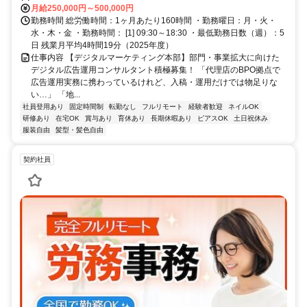
月給250,000円～500,000円
勤務時間 総労働時間：1ヶ月あたり160時間 ・勤務曜日：月・火・
水・木・金 ・勤務時間： [1] 09:30～18:30 ・最低勤務日数（週）：5
日 残業月平均4時間19分（2025年度）
仕事内容 【デジタルマーケティング本部】部門・事業拡大に向けた
デジタル広告運用コンサルタント積極募集！ 「代理店のBPO拠点で
広告運用実務に携わっているけれど、入稿・運用だけでは物足りな
い…」 「地...
社員登用あり
固定時間制
転勤なし
フルリモート
経験者歓迎
ネイルOK
研修あり
在宅OK
賞与あり
育休あり
長期休暇あり
ピアスOK
土日祝休み
服装自由
髪型・髪色自由
契約社員