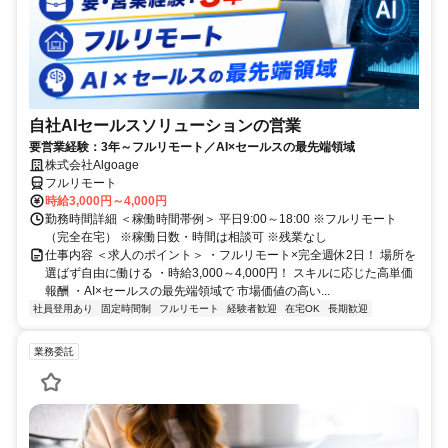
自社AIセールスソリューションの営業
要営業経験：3年～フルリモート／AI×セールスの最先端領域
株式会社Algoage
フルリモート
時給3,000円～4,000円
勤務時間詳細 ＜稼働時間帯例＞ 平日9:00～18:00 ※フルリモート
（完全在宅） ※稼働日数・時間は相談可 ※残業なし
仕事内容 ＜求人のポイント＞ ・フルリモート×完全週休2日！ 場所を
選ばず自由に働ける ・時給3,000～4,000円！ スキルに応じた高単価
報酬 ・AI×セールスの最先端領域で 市場価値の高い...
社員登用あり
固定時間制
フルリモート
経験者歓迎
在宅OK
長期歓迎
業務委託