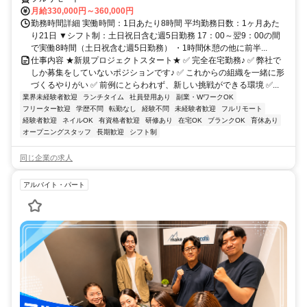
月給330,000円～360,000円
勤務時間詳細 実働時間：1日あたり8時間 平均勤務日数：1ヶ月あた
り21日 ▼シフト制：土日祝日含む週5日勤務 17：00～翌9：00の間
で実働8時間（土日祝含む週5日勤務） ・1時間休憩の他に前半...
仕事内容 ★新規プロジェクトスタート★ ✅ 完全在宅勤務♪ ✅ 弊社で
しか募集をしていないポジションです♪ ✅ これからの組織を一緒に形
づくるやりがい ✅ 前例にとらわれず、新しい挑戦ができる環境 ✅...
業界未経験者歓迎
ランチタイム
社員登用あり
副業・WワークOK
フリーター歓迎
学歴不問
転勤なし
経験不問
未経験者歓迎
フルリモート
経験者歓迎
ネイルOK
有資格者歓迎
研修あり
在宅OK
ブランクOK
育休あり
オープニングスタッフ
長期歓迎
シフト制
同じ企業の求人
アルバイト・パート