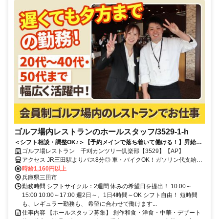
ゴルフ場内レストランのホールスタッフ/3529-1-h
＜シフト相談・調整OK♪＞【予約メインで落ち着いて働ける！】昇給あ
り！前払い・シフト融通◎ゴルフ場内♪未経験歓迎♪年齢不問！平日昼・
ゴルフ場レストラン 千刈カンツリー倶楽部【3529】【AP】
土日のみ勤務歓迎！
アクセス JR三田駅よりバス8分◎ 車・バイクOK！ガソリン代支給あ
り！車で「三田西IC」～約15分、「三田東IC」～約20分、「新三田
時給1,160円以上
駅」～約15分 神戸市北区・西宮市北部・芦屋方面からもアクセス◎
兵庫県三田市
勤務時間 シフトサイクル：2週間 休みの希望日を提出！ 10:00～
15:00 10:00～17:00 週2日～、1日4時間～OK シフト自由！ 短時間
も、レギュラー勤務も、 希望に合わせて働けます...
仕事内容 【ホールスタッフ募集】 創作和食・洋食・中華・デザート