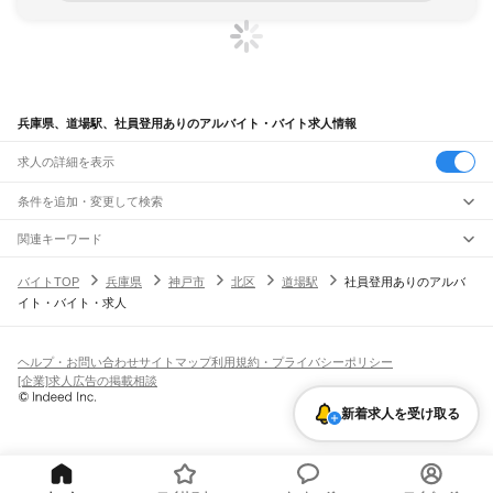
兵庫県、道場駅、社員登用ありのアルバイト・バイト求人情報
求人の詳細を表示
条件を追加・変更して検索
市区町村を追加・変更
関連キーワード
完全在宅ワーク 全国
シール貼り 在宅
現在地周辺
ガチャガチャ
犬カフェ
兵庫県
駅を追加・変更
バイトTOP
兵庫県
神戸市
北区
道場駅
社員登用ありのアルバ
兵庫県
すべて
イト・バイト・求人
神戸市
すべて
職種を追加・変更
JR神戸線(大阪～神戸)
東灘区
灘区
兵庫区
長田区
須磨区
垂水区
北区
中央区
西区
尼崎駅
立花駅
甲子園口駅
西宮駅
さくら夙川駅
芦屋駅
甲南山手駅
摂津本山駅
住吉駅
飲食・フードサービス
姫路市
尼崎市
明石市
西宮市
洲本市
芦屋市
伊丹市
相生市
豊岡市
加古川市
赤穂市
特徴を追加・変更
六甲道駅
摩耶駅
灘駅
三ノ宮駅
元町駅
神戸駅
飲食・フードサービス
すべて
ヘルプ・お問い合わせ
サイトマップ
利用規約・プライバシーポリシー
西脇市
宝塚市
三木市
高砂市
川西市
小野市
三田市
加西市
丹波篠山市
養父市
ホールスタッフ
キッチンスタッフ
皿洗い・洗い場
精肉・鮮魚加工
給食調理
人気
[企業]求人広告の掲載相談
JR神戸線(神戸～姫路)
丹波市
南あわじ市
朝来市
淡路市
宍粟市
加東市
たつの市
川辺郡
多可郡
加古郡
雇用形態を追加・変更
パン屋（ベーカリー）
フードカウンター販売員
バー（BAR）・バーテンダー
日払いOK
高校生歓迎
学生歓迎
深夜の仕事
髪型・髪色自由
ひげOK
ネイルOK
神戸駅
兵庫駅
新長田駅
鷹取駅
須磨海浜公園駅
須磨駅
塩屋駅
垂水駅
舞子駅
朝霧駅
神崎郡
揖保郡
赤穂郡
佐用郡
美方郡
新着求人を受け取る
飲食店補助（開店・閉店準備）
飲食店（店長・マネージャー）
ピアスOK
アルバイト・パート
履歴書不要
オープニングスタッフ
留学生・外国人活躍中
明石駅
西明石駅
大久保駅
魚住駅
土山駅
東加古川駅
加古川駅
宝殿駅
曽根駅
都道府県を変更
営業・販売
勤務期間
正社員
ひめじ別所駅
御着駅
東姫路駅
姫路駅
営業・販売
すべて
短期
契約社員
単発・1日OK
長期
期間限定（春夏冬休み等）
JR山陽本線(姫路～岡山)
営業
テレフォンアポインター（テレアポ）
ルートセールス
コンビニ
シフト
派遣社員
姫路駅
英賀保駅
はりま勝原駅
網干駅
竜野駅
相生駅
有年駅
上郡駅
フードカウンター販売員
アパレル
家電量販店・携帯販売（携帯ショップ）
土日祝のみOK
業務委託
平日のみOK
週1日からOK
週2・3日からOK
週4日以上OK