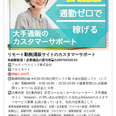
リモート勤務|通販サイトのカスタマーサポート
未経験歓迎！必要備品の貸与有💻/1260704320-01
アルティウスリンク株式会社
フルリモート
時給1,400円
勤務時間詳細 ⏩6:50-25:00の間でシフト制 ※会社指定シフト 《シフ
ト例》実働8時間 ・6:50-16:00 ・15:50-25:00 ※健康管理のため勤務
間インターバル 設定あり ※所...
仕事内容 【仕事内容】 在宅コールセンターオペレーター！ 大手通販
サイト「Amazon」の 問い合わせ対応◎ ※当社はAmazonのカスタマ
ーサービス業務 を請け負っています。当社の従業員として ...
業界未経験者歓迎
社員登用あり
主婦・主夫歓迎
フリーター歓迎
学歴不問
転勤なし
経験不問
未経験者歓迎
フルリモート
経験者歓迎
ネイルOK
研修あり
在宅OK
ブランクOK
交通費支給
長期歓迎
シフト制
ピアスOK