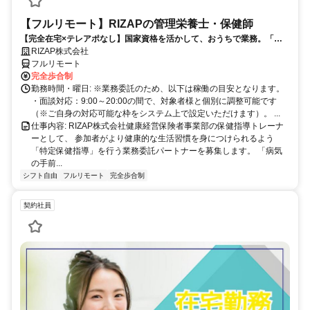
【フルリモート】RIZAPの管理栄養士・保健師
【完全在宅×テレアポなし】国家資格を活かして、おうちで業務。「も
う一つの安心」を。主婦・Wワーカー活躍中！「平日の日中だけ」「夕
RIZAP株式会社
方以降の数時間だけ」など、生活リズムに合わせた時間調整が可能で
フルリモート
す。1件ごとの成果報酬型だから、頑張った分だけ手応えのある収入
完全歩合制
に。充実のサポート体制で、安心の在宅ワークを始めませんか？
勤務時間・曜日: ※業務委託のため、以下は稼働の目安となります。
・面談対応：9:00～20:00の間で、対象者様と個別に調整可能です
（※ご自身の対応可能な枠をシステム上で設定いただけます）。 ...
仕事内容: RIZAP株式会社健康経営保険者事業部の保健指導トレーナ
ーとして、 参加者がより健康的な生活習慣を身につけられるよう
「特定保健指導」を行う業務委託パートナーを募集します。 「病気
の手前...
シフト自由
フルリモート
完全歩合制
契約社員