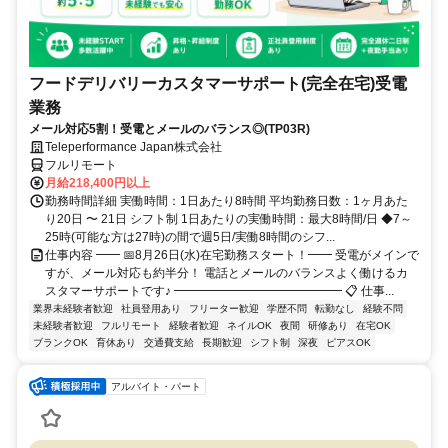
フードデリバリーカスタマーサポート(完全在宅)受電
業務
メール対応5割！受電とメールのバランス◎(TP03R)
Teleperformance Japan株式会社
フルリモート
月給218,400円以上
勤務時間詳細 実働時間：1日あたり8時間 平均勤務日数：1ヶ月あた
り20日 〜 21日 シフト制 1日あたりの実働時間：最大8時間/日 ◆7～
25時(可能な方は27時)の間で週5日/実働8時間のシフ...
仕事内容 ━━ 📅8月26日(水)在宅勤務スタート！━━ 受電がメインで
すが、メール対応も約半分！ 電話とメールのバランスよく働けるカ
スタマーサポートです♪ ━━━━━━━━━━━━━━ 📋 仕事...
業界未経験者歓迎
社員登用あり
フリーター歓迎
学歴不問
転勤なし
経験不問
未経験者歓迎
フルリモート
経験者歓迎
ネイルOK
夜間
研修あり
在宅OK
ブランクOK
育休あり
交通費支給
長期歓迎
シフト制
深夜
ピアスOK
アルバイト・パート