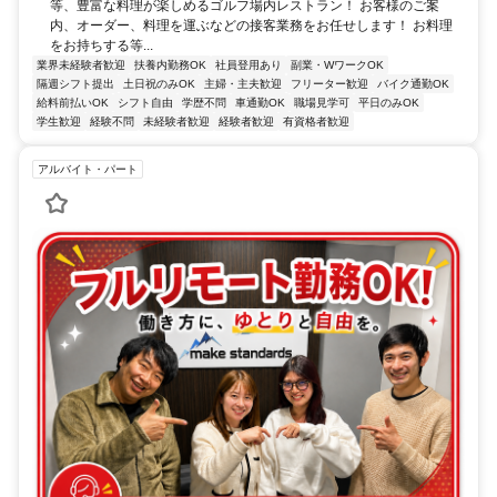
等、豊富な料理が楽しめるゴルフ場内レストラン！ お客様のご案
内、オーダー、料理を運ぶなどの接客業務をお任せします！ お料理
をお持ちする等...
業界未経験者歓迎
扶養内勤務OK
社員登用あり
副業・WワークOK
隔週シフト提出
土日祝のみOK
主婦・主夫歓迎
フリーター歓迎
バイク通勤OK
給料前払いOK
シフト自由
学歴不問
車通勤OK
職場見学可
平日のみOK
学生歓迎
経験不問
未経験者歓迎
経験者歓迎
有資格者歓迎
アルバイト・パート