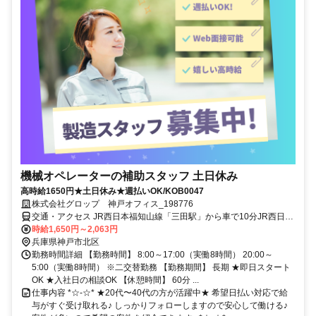
機械オペレーターの補助スタッフ 土日休み
高時給1650円★土日休み★週払いOK/KOB0047
株式会社グロップ 神戸オフィス_198776
交通・アクセス JR西日本福知山線「三田駅」から車で10分JR西日本
福知山線「道場駅」から車で5分【通勤手段】車/バイク/自転車【通勤
時給1,650円～2,063円
備考】無料駐車場・駐輪場あり
兵庫県神戸市北区
勤務時間詳細 【勤務時間】 8:00～17:00（実働8時間） 20:00～
5:00（実働8時間） ※二交替勤務 【勤務期間】 長期 ★即日スタート
OK ★入社日の相談OK 【休憩時間】 60分 ...
仕事内容 *☆-☆* ★20代〜40代の方が活躍中★ 希望日払い対応で給
与がすぐ受け取れる♪ しっかりフォローしますので安心して働ける♪