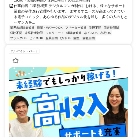
19:00（実働8時間／休憩1時間）の固定時間制
仕事内容 〇業務概要 デジタルマンガ制作における、様々なサポート
業務の制作進行管理を行います。 ますますニーズが高まってきてい
る電子コミック。あらゆる作品のデジタル化を通じ、多くの人のもと
へマンガを...
業界未経験者歓迎
副業・WワークOK
フリーター歓迎
学歴不問
固定時間制
経験不問
未経験者歓迎
フルリモート
経験者歓迎
ネイルOK
在宅OK
ブランクOK
ピアスOK
服装自由
ひげOK
髪型・髪色自由
アルバイト・パート