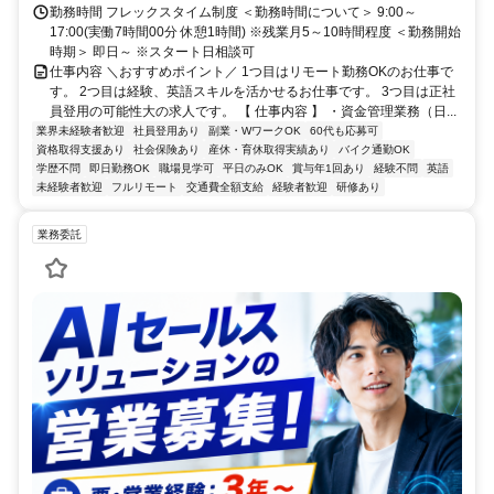
勤務時間 フレックスタイム制度 ＜勤務時間について＞ 9:00～
17:00(実働7時間00分 休憩1時間) ※残業月5～10時間程度 ＜勤務開始
時期＞ 即日～ ※スタート日相談可
仕事内容 ＼おすすめポイント／ 1つ目はリモート勤務OKのお仕事で
す。 2つ目は経験、英語スキルを活かせるお仕事です。 3つ目は正社
員登用の可能性大の求人です。 【 仕事内容 】 ・資金管理業務（日...
業界未経験者歓迎
社員登用あり
副業・WワークOK
60代も応募可
資格取得支援あり
社会保険あり
産休・育休取得実績あり
バイク通勤OK
学歴不問
即日勤務OK
職場見学可
平日のみOK
賞与年1回あり
経験不問
英語
未経験者歓迎
フルリモート
交通費全額支給
経験者歓迎
研修あり
業務委託