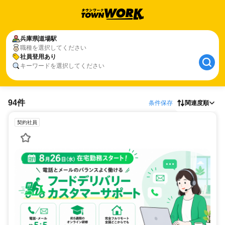
兵庫県
道場駅
職種を選択してください
社員登用あり
キーワードを選択してください
94件
条件保存
関連度順
契約社員