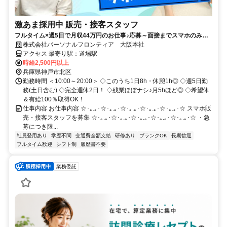
激あま採用中 販売・接客スタッフ
フルタイム×週5日で月収44万円のお仕事♪応募～面接までスマホのみで
完結！履歴書不要◎
株式会社パーソナルフロンティア 大阪本社
アクセス 最寄り駅：道場駅
時給2,500円以上
兵庫県神戸市北区
勤務時間 ＜10:00～20:00＞ ◇このうち1日8h・休憩1h◎ ◇週5日勤
務(土日含む) ◇完全週休2日！ ◇残業ほぼナシ♪月5hほど◎ ◇希望休
＆有給100％取得OK！
仕事内容 お仕事内容 ☆･｡.｡･☆･｡.｡･☆･｡.｡･☆･｡.｡･☆･｡.｡･☆ スマホ販
売・接客スタッフを募集 ☆･｡.｡･☆･｡.｡･☆･｡.｡･☆･｡.｡･☆･｡.｡･☆ ・急
募につき限...
社員登用あり
学歴不問
交通費全額支給
研修あり
ブランクOK
長期歓迎
フルタイム歓迎
シフト制
履歴書不要
業務委託