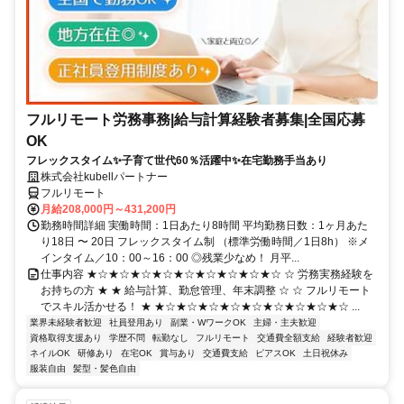
フルリモート労務事務|給与計算経験者募集|全国応募
OK
フレックスタイム✨子育て世代60％活躍中✨在宅勤務手当あり
株式会社kubellパートナー
フルリモート
月給208,000円～431,200円
勤務時間詳細 実働時間：1日あたり8時間 平均勤務日数：1ヶ月あた
り18日 〜 20日 フレックスタイム制 （標準労働時間／1日8h） ※メ
インタイム／10：00～16：00 ◎残業少なめ！ 月平...
仕事内容 ★☆★☆★☆★☆★☆★☆★☆★☆★☆ ☆ 労務実務経験を
お持ちの方 ★ ★ 給与計算、勤怠管理、年末調整 ☆ ☆ フルリモート
でスキル活かせる！ ★ ★☆★☆★☆★☆★☆★☆★☆★☆★☆ ...
業界未経験者歓迎
社員登用あり
副業・WワークOK
主婦・主夫歓迎
資格取得支援あり
学歴不問
転勤なし
フルリモート
交通費全額支給
経験者歓迎
ネイルOK
研修あり
在宅OK
賞与あり
交通費支給
ピアスOK
土日祝休み
服装自由
髪型・髪色自由