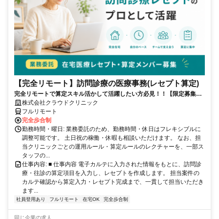
【完全リモート】訪問診療の医療事務(レセプト算定)
完全リモートで算定スキル活かして活躍したい方必見！！【限定募集】
完全リモート｜在宅医療レセプト算定（成果報酬型／業務委託）
株式会社クラウドクリニック
フルリモート
完全歩合制
勤務時間・曜日: 業務委託のため、勤務時間・休日はフレキシブルに
調整可能です。 土日祝の稼働・休暇も相談いただけます。 なお、担
当クリニックごとの運用ルール・算定ルールのレクチャーを、一部ス
タッフの...
仕事内容: ■ 仕事内容 電子カルテに入力された情報をもとに、訪問診
療・往診の算定項目を入力し、レセプトを作成します。 担当案件の
カルテ確認から算定入力・レセプト完成まで、一貫して担当いただき
ます...
社員登用あり
フルリモート
在宅OK
完全歩合制
同じ企業の求人