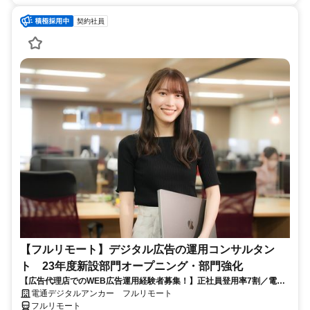
契約社員
【フルリモート】デジタル広告の運用コンサルタン
ト 23年度新設部門オープニング・部門強化
【広告代理店でのWEB広告運用経験者募集！】正社員登用率7割／電通
G／全国×完全在宅／年休126日・土日祝休み／残業月平均4時間19分
電通デジタルアンカー フルリモート
フルリモート