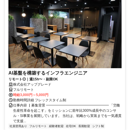
AI基盤を構築するインフラエンジニア
リモート◎｜週15h〜・副業OK
株式会社アップグレード
フルリモート
時給3,000円～5,000円
勤務時間詳細 フレックスタイム制
仕事内容 ▏募集背景 ━━━━━━━━━━━━━━━━━━ 「労働
生産性革命を起こす」をミッションに前年比300%成長中のコンサ
ル・SI事業を展開しています。 当社は、戦略から実装までを一気通貫
で支援...
社員登用あり
フルリモート
経験者歓迎
在宅OK
長期歓迎
シフト制