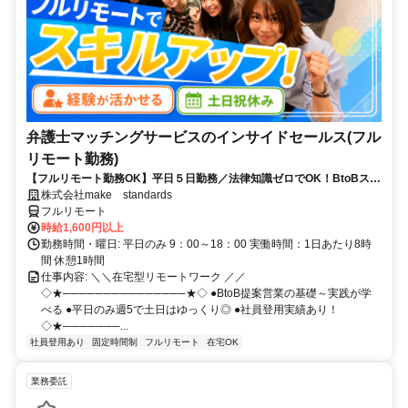
弁護士マッチングサービスのインサイドセールス(フル
リモート勤務)
【フルリモート勤務OK】平日５日勤務／法律知識ゼロでOK！BtoBスキ
ルが身につく営業職
株式会社make standards
フルリモート
時給1,600円以上
勤務時間・曜日: 平日のみ 9：00～18：00 実働時間：1日あたり8時
間 休憩1時間
仕事内容: ＼＼在宅型リモートワーク ／／
◇★───────────────★◇ ●BtoB提案営業の基礎～実践が学
べる ●平日のみ週5で土日はゆっくり◎ ●社員登用実績あり！
◇★───────...
社員登用あり
固定時間制
フルリモート
在宅OK
業務委託