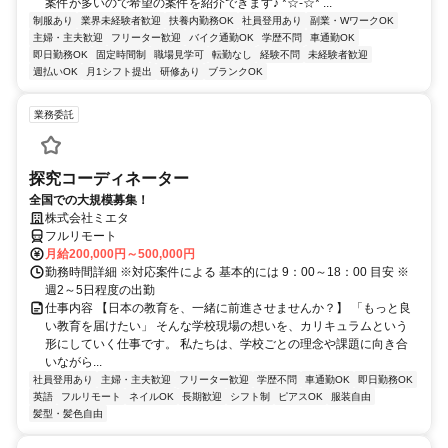
案件が多いので希望の案件を紹介できます♪ *☆-☆* ...
制服あり
業界未経験者歓迎
扶養内勤務OK
社員登用あり
副業・WワークOK
主婦・主夫歓迎
フリーター歓迎
バイク通勤OK
学歴不問
車通勤OK
即日勤務OK
固定時間制
職場見学可
転勤なし
経験不問
未経験者歓迎
週払いOK
月1シフト提出
研修あり
ブランクOK
業務委託
探究コーディネーター
全国での大規模募集！
株式会社ミエタ
フルリモート
月給200,000円～500,000円
勤務時間詳細 ※対応案件による 基本的には 9：00～18：00 目安 ※
週2～5日程度の出勤
仕事内容 【日本の教育を、一緒に前進させませんか？】 「もっと良
い教育を届けたい」 そんな学校現場の想いを、カリキュラムという
形にしていく仕事です。 私たちは、学校ごとの理念や課題に向き合
いながら...
社員登用あり
主婦・主夫歓迎
フリーター歓迎
学歴不問
車通勤OK
即日勤務OK
英語
フルリモート
ネイルOK
長期歓迎
シフト制
ピアスOK
服装自由
髪型・髪色自由