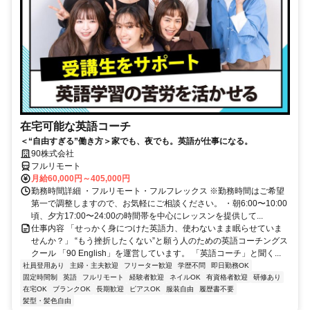
在宅可能な英語コーチ
＜“自由すぎる”働き方＞家でも、夜でも。英語が仕事になる。
90株式会社
フルリモート
月給60,000円～405,000円
勤務時間詳細 ・フルリモート・フルフレックス ※勤務時間はご希望
第一で調整しますので、お気軽にご相談ください。 ・朝6:00〜10:00
頃、夕方17:00〜24:00の時間帯を中心にレッスンを提供して...
仕事内容 「せっかく身につけた英語力、使わないまま眠らせていま
せんか？」 “もう挫折したくない”と願う人のための英語コーチングス
クール 「90 English」を運営しています。 「英語コーチ」と聞く...
社員登用あり
主婦・主夫歓迎
フリーター歓迎
学歴不問
即日勤務OK
固定時間制
英語
フルリモート
経験者歓迎
ネイルOK
有資格者歓迎
研修あり
在宅OK
ブランクOK
長期歓迎
ピアスOK
服装自由
履歴書不要
髪型・髪色自由