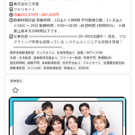
株式会社三河屋
フルリモート
月給251,370円～687,525円
勤務時間詳細 実働時間：1日あたり8時間 平均勤務日数：1ヶ月あた
り18日 〜 20日 勤務時間：9:00〜18:00（休憩時間 1時間00分） ※残
業は基本月20時間以下です。
仕事内容 ======================= 20−30代活躍中！ 現在、プロ
グラミング学習を頑張っている システムエンジニアを目指す皆様！
=======================...
業界未経験者歓迎
ランチタイム
社員登用あり
副業・WワークOK
主婦・主夫歓迎
資格取得支援あり
フリーター歓迎
学歴不問
車通勤OK
固定時間制
経験不問
未経験者歓迎
住宅手当あり
フルリモート
交通費全額支給
経験者歓迎
ネイルOK
有資格者歓迎
研修あり
在宅OK
業務委託