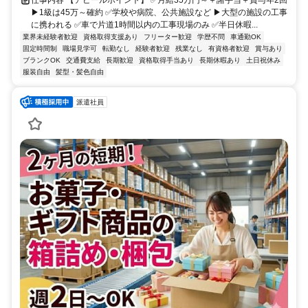
▶1級は45万～確約 ✅学校や病院、公共施設など ▶大型の施設の工事
に携われる ✅車で片道1時間以内の工事現場のみ ✅半日休暇...
業界未経験者歓迎
資格取得支援あり
フリーター歓迎
学歴不問
車通勤OK
固定時間制
職場見学可
転勤なし
経験者歓迎
残業なし
有資格者歓迎
賞与あり
ブランクOK
交通費支給
長期歓迎
資格取得手当あり
長期休暇あり
土日祝休み
服装自由
髪型・髪色自由
派遣社員