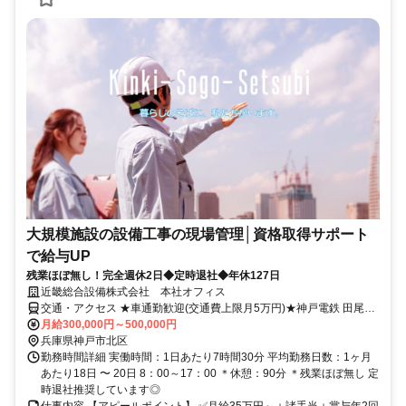
大規模施設の設備工事の現場管理│資格取得サポート
で給与UP
残業ほぼ無し！完全週休2日◆定時退社◆年休127日
近畿総合設備株式会社 本社オフィス
交通・アクセス ★車通勤歓迎(交通費上限月5万円)★神戸電鉄 田尾寺
駅から車で5分
月給300,000円～500,000円
兵庫県神戸市北区
勤務時間詳細 実働時間：1日あたり7時間30分 平均勤務日数：1ヶ月
あたり18日 〜 20日 8：00～17：00 ＊休憩：90分 ＊残業ほぼ無し 定
時退社推奨しています◎
仕事内容 【アピールポイント】 ✅月給35万円～＋諸手当＋賞与年2回