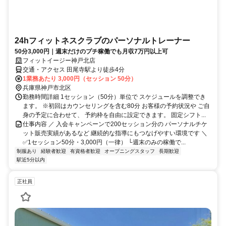
24hフィットネスクラブのパーソナルトレーナー
50分3,000円｜週末だけのプチ稼働でも月収7万円以上可
フィットイージー神戸北店
交通・アクセス 田尾寺駅より徒歩4分
1業務あたり 3,000円（セッション 50分）
兵庫県神戸市北区
勤務時間詳細 1セッション（50分）単位で スケジュールを調整でき
ます。 ※初回はカウンセリングを含む80分 お客様の予約状況や ご自
身の予定に合わせて、 予約枠を自由に設定できます。 固定シフト...
仕事内容 ／ 入会キャンペーンで200セッション分の パーソナルチケ
ット販売実績があるなど 継続的な指導にもつなげやすい環境です ＼
✅1セッション50分・3,000円（一律） └週末のみの稼働で...
制服あり
経験者歓迎
有資格者歓迎
オープニングスタッフ
長期歓迎
駅近5分以内
正社員