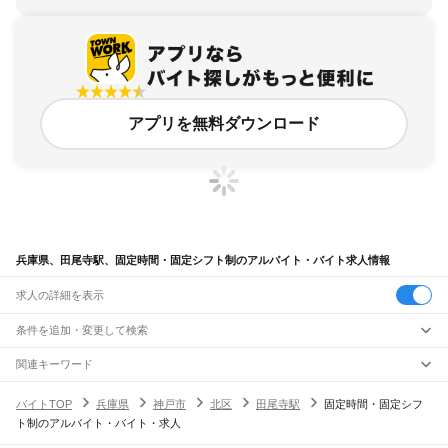
アプリを無料ダウンロード
兵庫県、田尾寺駅、固定時間・固定シフト制のアルバイト・バイト求人情報
求人の詳細を表示
条件を追加・変更して検索
市区町村を追加・変更
関連キーワード
完全在宅ワーク 全国
シール貼り 在宅
現在地周辺
ガチャガチャ
犬カフェ
兵庫県
駅を追加・変更
バイトTOP
兵庫県
神戸市
北区
田尾寺駅
固定時間・固定シフ
兵庫県
すべて
ト制のアルバイト・バイト・求人
神戸市
すべて
職種を追加・変更
JR神戸線(大阪～神戸)
東灘区
灘区
兵庫区
長田区
須磨区
垂水区
北区
中央区
西区