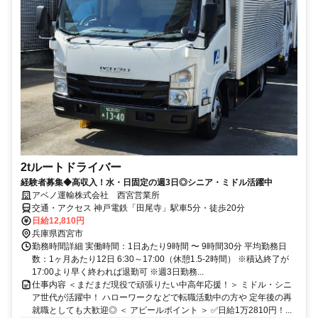
2tルートドライバー
経験者募集◆高収入！水・日固定の週3日◎シニア・ミドル活躍中
アベノ運輸株式会社 西宮営業所
交通・アクセス 神戸電鉄「田尾寺」駅車5分・徒歩20分
日給12,810円
兵庫県西宮市
勤務時間詳細 実働時間：1日あたり9時間 〜 9時間30分 平均勤務日
数：1ヶ月あたり12日 6:30～17:00（休憩1.5-2時間） ※積込終了が
17:00より早く終われば退勤可 ※週3日勤務...
仕事内容 ＜まだまだ現役で頑張りたい中高年応援！＞ ミドル・シニ
ア世代が活躍中！ ハローワークなどで転職活動中の方や 定年後の再
就職としても大歓迎◎ ＜ アピールポイント ＞ ✅日給1万2810円！...