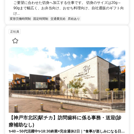
ご要望に合わせた切身へ加工する仕事です。 切身のサイズは20g～
90gまで幅広く、お弁当向け、おせち料理向け、自社通販のギフト向
け...
変形労働時間制
固定時間制
交通費支給
昇給あり
正社員
【神戸市北区|駅チカ】訪問歯科に係る事務・送迎(診
療補助なし)
✨40～50代活躍中✨18:30終業×完全週休2日｜“食事が楽しみになる日