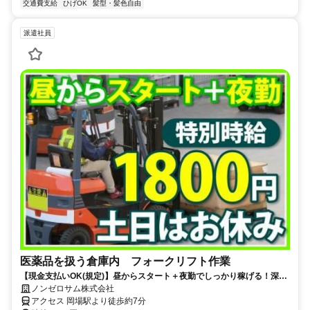
交通費支給
ひげOK
髪型・髪色自由
派遣社員
医薬品を扱う倉庫内 フォークリフト作業
【現金支払いOK(規定)】昼からスタート＋夜勤でしっかり稼げる！深夜
時給2000円◎駅チカで通勤ラクラク！土日はお休み♪
ノンゼロサム株式会社
アクセス 岡場駅より徒歩約7分