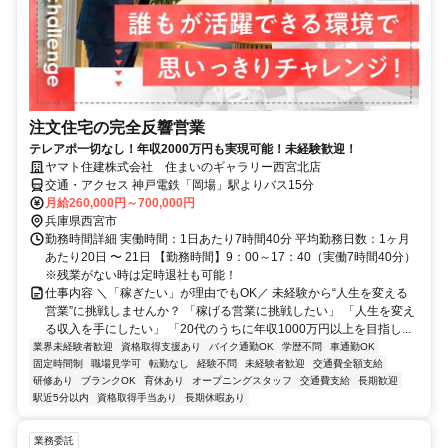
注文住宅の完全反響営業
テレアポ一切なし！年収2000万円も実現可能！未経験歓迎！
ヤマト住建株式会社 住まいのギャラリー西宮北店
交通・アクセス 神戸電鉄「岡場」駅よりバス15分
月給260,000円～700,000円
兵庫県西宮市
勤務時間詳細 実働時間：1日あたり7時間40分 平均勤務日数：1ヶ月
あたり20日 〜 21日 【勤務時間】9：00～17：40（実働7時間40分）
※残業がない時は定時退社も可能！
仕事内容 ＼「稼ぎたい」が理由でもOK／ 未経験から“人生を変える
営業”に挑戦しませんか？ 「稼げる営業に挑戦したい」 「人生を変え
る収入を手にしたい」 「20代のうちに年収1000万円以上を目指し...
業界未経験者歓迎
資格取得支援あり
バイク通勤OK
学歴不問
車通勤OK
固定時間制
職場見学可
転勤なし
経験不問
未経験者歓迎
交通費全額支給
研修あり
ブランクOK
育休あり
オープニングスタッフ
交通費支給
長期歓迎
駅近5分以内
資格取得手当あり
長期休暇あり
業務委託