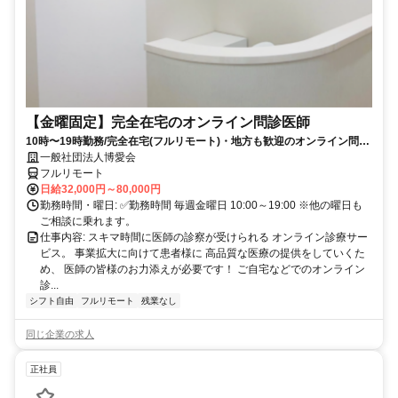
【金曜固定】完全在宅のオンライン問診医師
10時〜19時勤務/完全在宅(フルリモート)・地方も歓迎のオンライン問診
業務
一般社団法人博愛会
フルリモート
日給32,000円～80,000円
勤務時間・曜日: ✅勤務時間 毎週金曜日 10:00～19:00 ※他の曜日も
ご相談に乗れます。
仕事内容: スキマ時間に医師の診察が受けられる オンライン診療サー
ビス。 事業拡大に向けて患者様に 高品質な医療の提供をしていくた
め、 医師の皆様のお力添えが必要です！ ご自宅などでのオンライン
診...
シフト自由
フルリモート
残業なし
同じ企業の求人
正社員