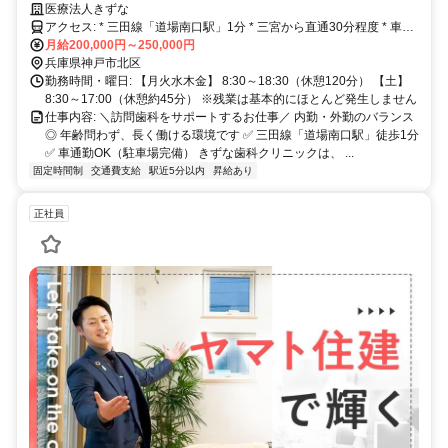
常”を支える仕事
医療法人きずな
アクセス: * 三田線「道場南口駅」1分 * 三宮から直通30分程度 * 車通
勤可（駐車場あり）
月給200,000円～250,000円
兵庫県神戸市北区
勤務時間・曜日: 【月火水木金】 8:30～18:30（休憩120分） 【土】
8:30～17:00（休憩約45分） ※残業は基本的にほとんど発生しません
仕事内容: ＼訪問歯科をサポートするお仕事／ 内勤・外勤のバランス
◎ 年齢問わず、長く働ける環境です ✅ 三田線「道場南口駅」徒歩1分
✅ 車通勤OK（駐車場完備） きずな歯科クリニックは、 ...
固定時間制
交通費支給
駅近5分以内
昇給あり
正社員