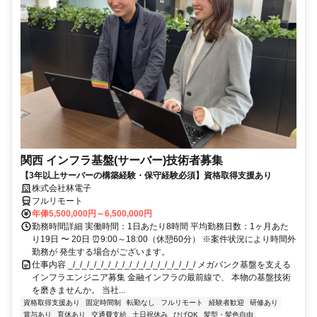
関西 インフラ基盤(サーバー)技術者募集
【3年以上サーバーの構築経験・保守経験必須】資格取得支援あり
株式会社林電子
フルリモート
年俸5,500,000円～6,500,000円
勤務時間詳細 実働時間：1日あたり8時間 平均勤務日数：1ヶ月あた
り19日 〜 20日 ⏰9:00～18:00（休憩60分） ※案件状況により時間外
勤務が 発生する場合がございます。
仕事内容 _/_/_/_/_/_/_/_/_/_/_/_/_/_/_/_/_/_/ メガバンク基盤を支える
インフラエンジニア募集 金融インフラの最前線で、 本物の基盤技術
を磨きませんか。 当社...
資格取得支援あり
固定時間制
転勤なし
フルリモート
経験者歓迎
研修あり
賞与あり
育休あり
交通費支給
土日祝休み
ひげOK
髪型・髪色自由