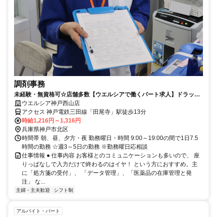
調剤事務
未経験・無資格可☆店舗多数【ウエルシアで働くパート求人】ドラッグ
ストアの調剤事務
ウエルシア神戸西山店
アクセス 神戸電鉄三田線「田尾寺」駅徒歩13分
時給1,216円～1,316円
兵庫県神戸市北区
時間帯 朝、昼、夕方・夜 勤務曜日・時間 9:00～19:00の間で1日7.5
時間の勤務 ☆週3～5日の勤務 ※勤務曜日応相談
仕事情報 ● 仕事内容 お客様とのコミュニケーションも多いので、 座
りっぱなしで入力だけで終わるのはイヤ！ という方におすすめ。主
に「処方箋の受付」、 「データ管理」、「医薬品の在庫管理と発
注」 な...
主婦・主夫歓迎
シフト制
アルバイト・パート