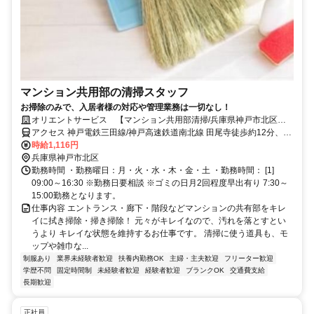
マンション共用部の清掃スタッフ
お掃除のみで、入居者様の対応や管理業務は一切なし！
オリエントサービス 【マンション共用部清掃/兵庫県神戸市北区藤
原台北町】
アクセス 神戸電鉄三田線/神戸高速鉄道南北線 田尾寺徒歩約12分、神
戸電鉄三田線/神戸高速鉄道南北線 岡場徒歩約19分、神戸電鉄三田線/
時給1,116円
神戸高速鉄道南北線 二郎徒歩約36分 神戸電鉄「田尾寺」駅徒歩13分/
兵庫県神戸市北区
岡場駅から神姫バス68系統「藤原台北町4丁目」下車徒歩3分
勤務時間 ・勤務曜日：月・火・水・木・金・土 ・勤務時間： [1]
09:00～16:30 ※勤務日要相談 ※ゴミの日月2回程度早出有り 7:30～
15:00勤務となります。
仕事内容 エントランス・廊下・階段などマンションの共有部をキレ
イに拭き掃除・掃き掃除！ 元々がキレイなので、汚れを落とすとい
うより キレイな状態を維持するお仕事です。 清掃に使う道具も、モ
ップや雑巾な...
制服あり
業界未経験者歓迎
扶養内勤務OK
主婦・主夫歓迎
フリーター歓迎
学歴不問
固定時間制
未経験者歓迎
経験者歓迎
ブランクOK
交通費支給
長期歓迎
正社員