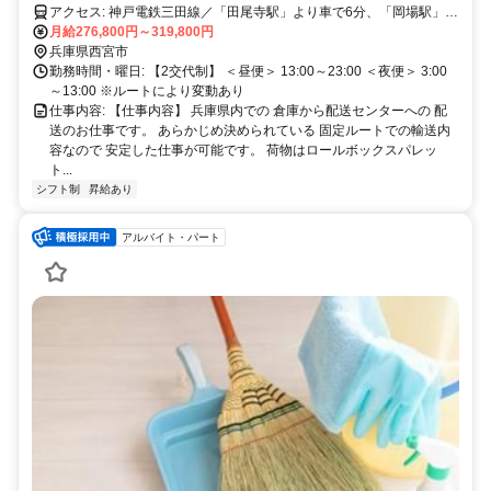
アクセス: 神戸電鉄三田線／「田尾寺駅」より車で6分、「岡場駅」よ
り車で10分
月給276,800円～319,800円
兵庫県西宮市
勤務時間・曜日: 【2交代制】 ＜昼便＞ 13:00～23:00 ＜夜便＞ 3:00
～13:00 ※ルートにより変動あり
仕事内容: 【仕事内容】 兵庫県内での 倉庫から配送センターへの 配
送のお仕事です。 あらかじめ決められている 固定ルートでの輸送内
容なので 安定した仕事が可能です。 荷物はロールボックスパレッ
ト...
シフト制
昇給あり
アルバイト・パート