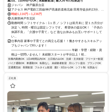
週2日、1日4hからOK│未経験歓迎│最大30％の社割あり
ジャパン 神戸藤原台店
アクセス 神戸電鉄三田線/神戸高速鉄道南北線 田尾寺徒歩約13分、神
戸電鉄三田線/神戸高速鉄道南北線 岡場徒歩約29分、神戸電鉄三田線/
時給1,116円～1,236円
神戸高速鉄道南北線 二郎徒歩約35分
兵庫県神戸市北区
勤務時間 シフトサイクル：1ヶ月 ／ シフトは前月末に 翌１カ月分が
決定 ＼ 時間・曜日は固定シフトです。 希望休の提出OK！ 「子供の
体調不良」「介護や子育て」など 急なお休みもお互いサポートして
い...
仕事内容 家事や子育てとの両立も応援！！働きやすさもスキルアッ
プもジャパンで叶います！
―――――――――――――――――――― 年齢・学歴・経験・資
格は一切問いません！ 未経験スタートが半分以上！初...
扶養内勤務OK
1日4時間以内OK
土日祝のみOK
主婦・主夫歓迎
フリーター歓迎
バイク通勤OK
車通勤OK
転勤なし
未経験者歓迎
月1シフト提出
ブランクOK
交通費支給
長期歓迎
フルタイム歓迎
週2・3日からOK
シフト制
社割あり
正社員