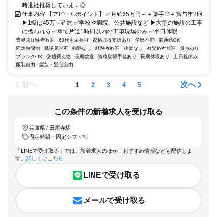
時退社推奨しています◎
仕事内容 【アピールポイント】 ✅月給35万円～＋諸手当＋賞与年2回
▶1級は45万～確約 ✅学校や病院、公共施設など ▶大型の施設の工事
に携われる ✅車で片道1時間以内の工事現場のみ ✅半日休暇...
業界未経験者歓迎
60代も応募可
資格取得支援あり
学歴不問
車通勤OK
固定時間制
職場見学可
転勤なし
経験者歓迎
残業なし
有資格者歓迎
賞与あり
ブランクOK
交通費支給
長期歓迎
資格取得手当あり
長期休暇あり
土日祝休み
服装自由
髪型・髪色自由
前へ
次へ
1
2
3
4
5
この条件の新着求人を受け取る
兵庫県 / 田尾寺駅
固定時間・固定シフト制
「LINEで受け取る」では、新着求人のほか、おすすめ情報なども配信しま
す。
詳しくはこちら
LINEで受け取る
メールで受け取る