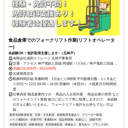
食品倉庫でのフォークリフト作業(リフトオペレータ
ー)
未経験OK！免許取得支援します♪（北神戸）
有限会社成和ストレージ 北神戸事業所
交通・アクセス 神戸電鉄三田線 岡場駅 バス5分／神戸電鉄三田線 田
尾寺駅 車5分／福知山線 三田駅 車15分
月給235,000円～265,000円
兵庫県西宮市
勤務時間詳細 実働時間：1日あたり8時間 平均勤務日数：1ヶ月あた
り20日 〜 22日 09:00～18:00 実働8h（休憩1h） ※残業月20時間程
度
仕事内容 物流倉庫内での ・商品の入出荷作業 ・商品在庫の管理 など
のフォークリフト業務 能力に応じて丁寧に指導しますので、 未経験
の方も心配いりません。 フォークリフト免許をお持ちでない方は
取...
業界未経験者歓迎
主婦・主夫歓迎
資格取得支援あり
フリーター歓迎
バイク通勤OK
学歴不問
車通勤OK
固定時間制
転勤なし
経験不問
未経験者歓迎
経験者歓迎
有資格者歓迎
研修あり
賞与あり
ブランクOK