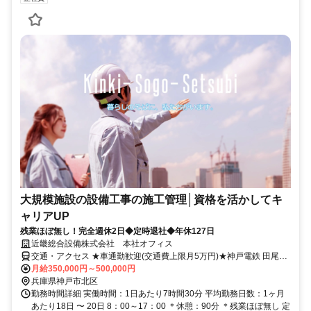
大規模施設の設備工事の施工管理│資格を活かしてキ
ャリアUP
残業ほぼ無し！完全週休2日◆定時退社◆年休127日
近畿総合設備株式会社 本社オフィス
交通・アクセス ★車通勤歓迎(交通費上限月5万円)★神戸電鉄 田尾寺
駅から車で5分
月給350,000円～500,000円
兵庫県神戸市北区
勤務時間詳細 実働時間：1日あたり7時間30分 平均勤務日数：1ヶ月
あたり18日 〜 20日 8：00～17：00 ＊休憩：90分 ＊残業ほぼ無し 定