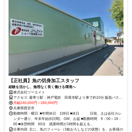
【正社員】魚の切身加工スタッフ
経験を活かし、無理なく長く働ける環境へ
株式会社ツーエイト
アクセス: 最寄り駅：神戸電鉄 田尾寺駅より車で約10分 阪急バス
月給240,000円～280,000円
西宮北インターより、徒歩3分 車、バイク通勤可♪無料駐車場完備
兵庫県西宮市
勤務時間・曜日: ■年間休日 108日 ■休日 日祝、土は会社カレ
ンダー通り、年末年始(6日間)、GW、お盆 ■勤務時間 9：00～18：
00 ■休憩時間 60分 残業時間が1時間を超える...
仕事内容: 主に、魚のフィーレ（3枚おろしなどの状態）を、お客様の