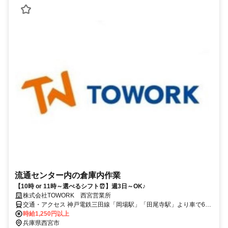
流通センター内の倉庫内作業
【10時 or 11時～選べるシフト⏰】週3日～OK♪
株式会社TOWORK 西宮営業所
交通・アクセス 神戸電鉄三田線「岡場駅」「田尾寺駅」より車で6
分、「五社駅」より車で10分
時給1,250円以上
兵庫県西宮市