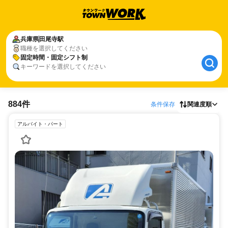
兵庫県
田尾寺駅
職種を選択してください
固定時間・固定シフト制
キーワードを選択してください
884件
条件保存
関連度順
アルバイト・パート