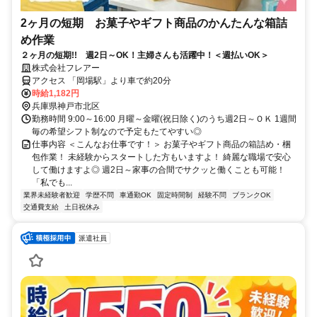
2ヶ月の短期 お菓子やギフト商品のかんたんな箱詰
め作業
２ヶ月の短期!! 週2日～OK！主婦さんも活躍中！＜週払いOK＞
株式会社フレアー
アクセス 「岡場駅」より車で約20分
時給1,182円
兵庫県神戸市北区
勤務時間 9:00～16:00 月曜～金曜(祝日除く)のうち週2日～ＯＫ 1週間
毎の希望シフト制なので予定もたてやすい◎
仕事内容 ＜こんなお仕事です！＞ お菓子やギフト商品の箱詰め・梱
包作業！ 未経験からスタートした方もいますよ！ 綺麗な職場で安心
して働けますよ◎ 週2日～家事の合間でサクッと働くことも可能！
「私でも...
業界未経験者歓迎
学歴不問
車通勤OK
固定時間制
経験不問
ブランクOK
交通費支給
土日祝休み
派遣社員