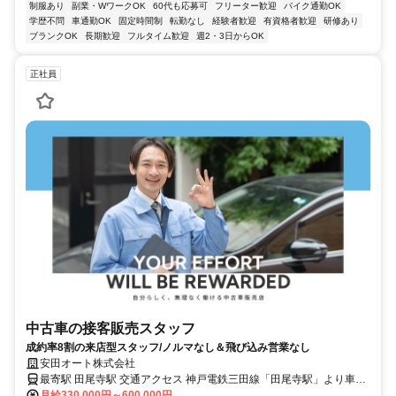
制服あり
副業・WワークOK
60代も応募可
フリーター歓迎
バイク通勤OK
学歴不問
車通勤OK
固定時間制
転勤なし
経験者歓迎
有資格者歓迎
研修あり
ブランクOK
長期歓迎
フルタイム歓迎
週2・3日からOK
正社員
中古車の接客販売スタッフ
成約率8割の来店型スタッフ/ノルマなし＆飛び込み営業なし
安田オート株式会社
最寄駅 田尾寺駅 交通アクセス 神戸電鉄三田線「田尾寺駅」より車で
月給330,000円～600,000円
6分 ★車通勤・バイク通勤OKです！