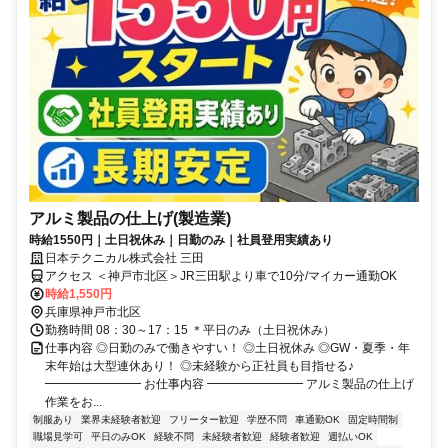
アルミ製品の仕上げ(製造業)
時給1550円｜土日祝休み｜日勤のみ｜社員登用実績あり
日本テクニカル株式会社 三田
アクセス ＜神戸市北区＞JR三田駅より車で10分/マイカー通勤OK
時給1,550円
兵庫県神戸市北区
勤務時間 08：30～17：15 ＊平日のみ（土日祝休み）
仕事内容 ◎日勤のみで働きやすい！ ◎土日祝休み ◎GW・夏季・年
末年始は大型連休あり！ ◎未経験から正社員も目指せる♪
━━━━━━━━ お仕事内容 ━━━━━━━━ アルミ製品の仕上げ
作業をお...
制服あり
業界未経験者歓迎
フリーター歓迎
学歴不問
車通勤OK
固定時間制
職場見学可
平日のみOK
経験不問
未経験者歓迎
経験者歓迎
週払いOK