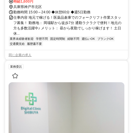
時給1,600円
兵庫県神戸市北区
勤務時間 15:00～24:00 ◆休憩60分 ◆週5日勤務
仕事内容 地元で稼げる！医薬品倉庫でのフォークリフト作業スタッ
フ募集！ 勤務地： 岡場駅から徒歩7分 通勤ラクラクで便利！地元の
方も多数活躍中♪ メリット： 昼から夜勤でしっかり稼げます！ 土日
休...
業界未経験者歓迎
学歴不問
固定時間制
経験不問
週払いOK
ブランクOK
交通費支給
履歴書不要
同じ企業の求人
業務委託