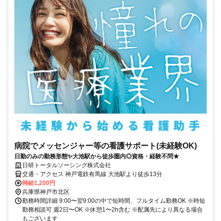
病院でメッセンジャー等の看護サポート(未経験OK)
日勤のみの勤務形態✨大池駅から徒歩圏内◎資格・経験不問★
日研トータルソーシング株式会社
交通・アクセス 神戸電鉄有馬線 大池駅より徒歩13分
時給1,200円
兵庫県神戸市北区
勤務時間詳細 9:00〜翌9:00の中で短時間、フルタイム勤務OK ※時短
勤務相談可 週2日〜OK ※休憩1〜2h含む ※配属先により異なる場合
もございます