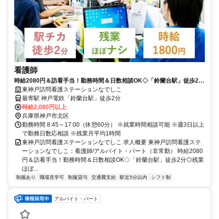
看護師
時給2080円＆訪看手当！勤務時間＆日数相談OK◇「鈴蘭台駅」徒歩2分
◎残業ほぼなし＆終業17:00♪【神戸市北区・鈴蘭台駅・訪問看護・看護
東神戸訪問看護ステーションなでしこ
師・非常勤】
最寄駅 神戸電鉄「鈴蘭台駅」徒歩2分
時給2,080円以上
兵庫県神戸市北区
勤務時間 8:45～17:00（休憩60分） ※就業時間相談可能 ※週3日以上
で勤務日数応相談 ※残業月平均1時間
東神戸訪問看護ステーションなでしこ 求人概要 東神戸訪問看護ステ
ーションなでしこ：看護師/アルバイト・パート（非常勤） 時給2080
円＆訪看手当！勤務時間＆日数相談OK◇「鈴蘭台駅」徒歩2分◎残業
ほぼ...
制服あり
職場見学可
制服貸与
交通費支給
駅近5分以内
シフト制
アルバイト・パート