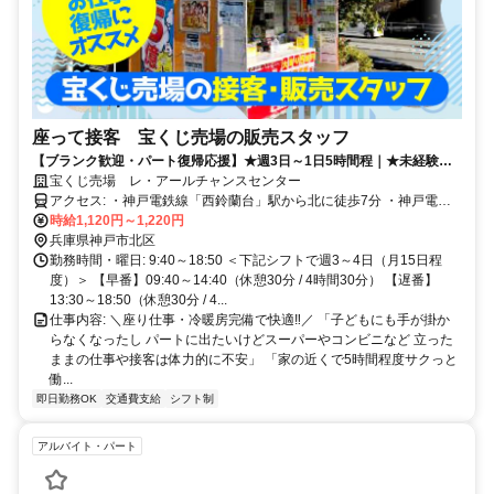
座って接客 宝くじ売場の販売スタッフ
【ブランク歓迎・パート復帰応援】★週3日～1日5時間程｜★未経験歓
迎｜★ミドル活躍中｜★土日祝は時給1220円～！
宝くじ売場 レ・アールチャンスセンター
アクセス: ・神戸電鉄線「西鈴蘭台」駅から北に徒歩7分 ・神戸電鉄
時給1,120円～1,220円
線「鈴蘭台西口」駅から北西に徒歩8分 ☆車通勤応相談
兵庫県神戸市北区
勤務時間・曜日: 9:40～18:50 ＜下記シフトで週3～4日（月15日程
度）＞ 【早番】09:40～14:40（休憩30分 / 4時間30分） 【遅番】
13:30～18:50（休憩30分 / 4...
仕事内容: ＼座り仕事・冷暖房完備で快適‼／ 「子どもにも手が掛か
らなくなったし パートに出たいけどスーパーやコンビニなど 立った
ままの仕事や接客は体力的に不安」 「家の近くで5時間程度サクっと
働...
即日勤務OK
交通費支給
シフト制
アルバイト・パート