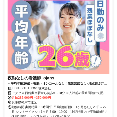
夜勤なしの看護師_ojans
＜平均年齢26歳＞夜勤・オンコールなし！残業ほぼなし♪月給28.5万円
～・昇給年2回・賞与年2回★初年度は賞与年3回★20代・30代の若手メ
FIDIA SOLUTIONS株式会社
ンバーが中心に活躍中！当社正社員として安定して働ける好環境◎
アクセス 西鈴蘭台駅から徒歩5～10分 ※入社前の最終面談にて配属
先を決定致します。
月給285,000円～350,000円
兵庫県神戸市北区
勤務時間 実働時間：8時間/日 平均勤務日数：1ヶ月あたり20日～22
日 シフトサイクル：1ヶ月 7:00～19:00 （上記時間内で実働8時間／
休憩1時間） ＜シフト例＞ ・7:00～16:00...