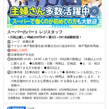
スーパーのパート レジスタッフ
＜日祝は嬉しい時給100円UP＞週3日～OK!未経験歓迎！
コープ 鈴蘭台東
アクセス 神戸電鉄粟生線 鈴蘭台北出口徒歩約3分、神戸電鉄有馬線/
神戸高速鉄道南北線 鈴蘭台北出口徒歩約3分、神戸電鉄粟生線/神戸高
時給1,136円
速鉄道南北線 鈴蘭台西口徒歩約11分 神戸電鉄 鈴蘭台駅より北へ徒歩
兵庫県神戸市北区
５分
勤務時間 14:00～18:00 ☆終了が22：00以降の勤務は、18歳以上の方
に限ります。 ◆出勤曜日・日数・時間は、応相談。 ◆土・日・祝日
に勤務できる方大歓迎！ ◆週3日以上
仕事内容 【仕事内容】 ◆レジスタッフ◆ 基本的にレジを担当してい
ただきます。 レジに入っていない時間は、接客をお願いします。 そ
の他店舗内のさまざまな業務をお願いする場合もあります。 特別な
資格や...
制服あり
業界未経験者歓迎
扶養内勤務OK
1日4時間以内OK
主婦・主夫歓迎
フリーター歓迎
学歴不問
経験不問
未経験者歓迎
研修あり
ブランクOK
交通費支給
長期歓迎
駅近5分以内
週2・3日からOK
シフト制
正社員