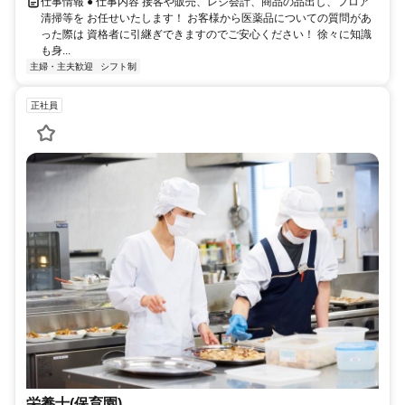
仕事情報 ● 仕事内容 接客や販売、レジ会計、商品の品出し、フロア
清掃等を お任せいたします！ お客様から医薬品についての質問があ
った際は 資格者に引継ぎできますのでご安心ください！ 徐々に知識
も身...
主婦・主夫歓迎
シフト制
正社員
栄養士(保育園)