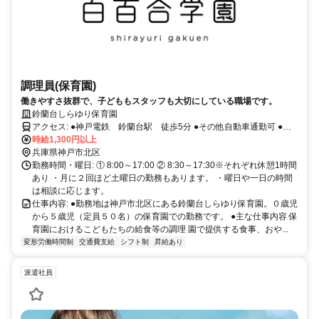
調理員(保育園)
働きやすさ抜群で、子どももスタッフも大切にしている職場です。
鈴蘭台しらゆり保育園
アクセス: ●神戸電鉄 鈴蘭台駅 徒歩5分 ●その他自動車通勤可 ●通
勤手当 あり
時給1,300円以上
兵庫県神戸市北区
勤務時間・曜日: ① 8:00～17:00 ② 8:30～17:30※それぞれ休憩1時間
あり ・月に２回ほど土曜日の勤務もあります。 ・曜日や一日の時間
は相談に応じます。
仕事内容: ●勤務地は神戸市北区にある鈴蘭台しらゆり保育園。０歳児
から５歳児（定員５０名）の保育園での勤務です。 ●主な仕事内容 保
育園におけるこどもたちの給食等の調理 園で提供する食事、おや...
変形労働時間制
交通費支給
シフト制
昇給あり
派遣社員