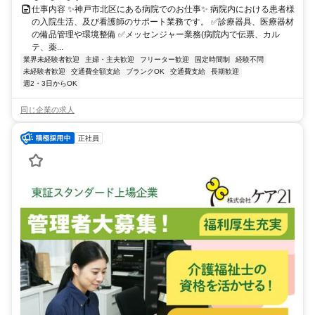
仕事内容 ✨神戸市北区にある病院でのお仕事✨ 病院内における患者様
の入院生活、及び看護師のサポート業務です。 ✅診療器具、医療器材
の備品管理や環境整備 ✅メッセンジャー業務(病院内で伝票、カル
テ、薬...
業界未経験者歓迎
主婦・主夫歓迎
フリーター歓迎
固定時間制
経験不問
未経験者歓迎
交通費全額支給
ブランクOK
交通費支給
長期歓迎
週2・3日からOK
同じ企業の求人
正社員