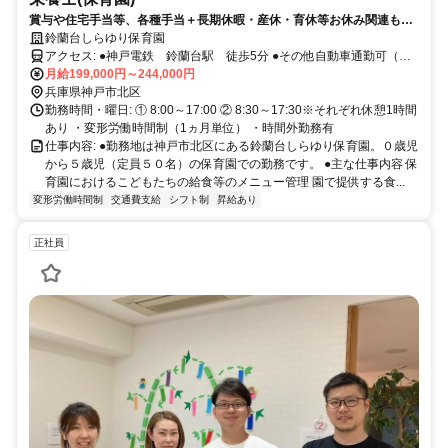
賞与や住宅手当等、各種手当＋長期休暇・産休・育休等お休み関連も
◎。働きやすさ抜群で、子どももスタッフも大切にしている職場です。
鈴蘭台しらゆり保育園
アクセス: ●神戸電鉄 鈴蘭台駅 徒歩5分 ●その他自動車通勤可（職
員用駐車場有） 給与: ●昇給年1回、賞与年2回 ●住宅手当（月10,000
月給199,000円～244,000円
～20,000円支給※賃貸：賃額の区分による） ●通勤手当 公共交通
兵庫県神戸市北区
機関 ： 6カ月定期代金、マイカー通勤：1㎞あたり 16円×往復距離
勤務時間・曜日: ① 8:00～17:00 ② 8:30～17:30※それぞれ休憩1時間
あり ・変形労働時間制（1ヵ月単位） ・時間外勤務有
〔2輪は1/2〕 ●処遇改善手当、給与改善費それぞれあり
仕事内容: ●勤務地は神戸市北区にある鈴蘭台しらゆり保育園。０歳児
から５歳児（定員５０名）の保育園での勤務です。 ●主な仕事内容 保
育園におけるこどもたちの給食等のメニュー管理 園で提供する食...
変形労働時間制
交通費支給
シフト制
昇給あり
正社員