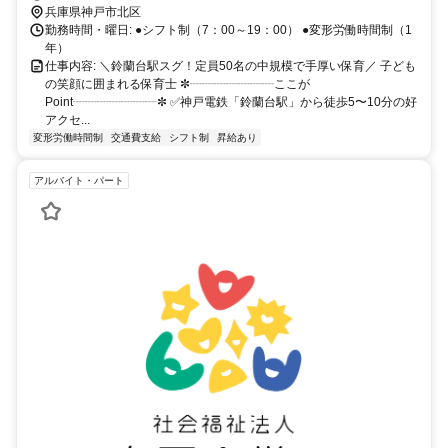
兵庫県神戸市北区
勤務時間・曜日: ●シフト制（7：00～19：00） ●変形労働時間制（1
年）
仕事内容: ＼鈴蘭台駅スグ！定員50名の中規模で手厚い保育／ 子ども
の笑顔に囲まれる保育士 ✼┈┈┈┈┈┈┈ここが
Point┈┈┈┈┈┈┈✼ ✅神戸電鉄「鈴蘭台駅」から徒歩5〜10分の好
アクセ...
変形労働時間制
交通費支給
シフト制
昇給あり
アルバイト・パート