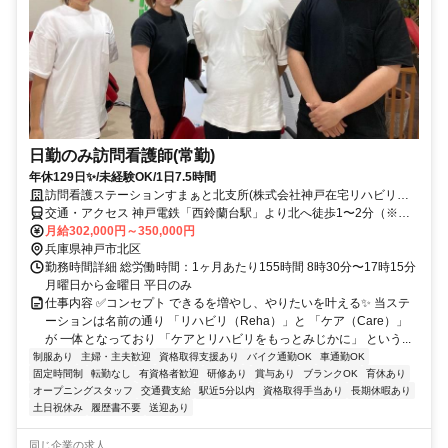
日勤のみ訪問看護師(常勤)
年休129日✨/未経験OK/1日7.5時間
訪問看護ステーションすまぁと北支所(株式会社神戸在宅リハビリテ
ーション事業団)
交通・アクセス 神戸電鉄「西鈴蘭台駅」より北へ徒歩1〜2分（※神
戸北郵便局の向かいのビル）
月給302,000円～350,000円
兵庫県神戸市北区
勤務時間詳細 総労働時間：1ヶ月あたり155時間 8時30分〜17時15分
月曜日から金曜日 平日のみ
仕事内容 ✅コンセプト できるを増やし、やりたいを叶える✨ 当ステ
ーションは名前の通り 「リハビリ（Reha）」と 「ケア（Care）」
が 一体となっており 「ケアとリハビリをもっとみじかに」 という...
制服あり
主婦・主夫歓迎
資格取得支援あり
バイク通勤OK
車通勤OK
固定時間制
転勤なし
有資格者歓迎
研修あり
賞与あり
ブランクOK
育休あり
オープニングスタッフ
交通費支給
駅近5分以内
資格取得手当あり
長期休暇あり
土日祝休み
履歴書不要
送迎あり
同じ企業の求人