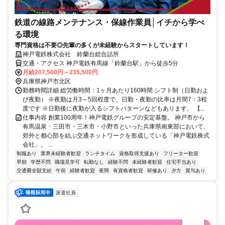
鉄道の線路メンテナンス・保線作業員│イチから学べ
る環境
専門資格は不要◎先輩の多くが未経験からスタートしています！
神戸電鉄株式会社 鈴蘭台総合詰所
交通・アクセス 神戸電鉄有馬線「鈴蘭台駅」から徒歩5分
月給207,500円～235,500円
兵庫県神戸市北区
勤務時間詳細 総労働時間：1ヶ月あたり160時間 シフト制（日勤およ
び夜勤） ※夜勤は月3～5回程度で、日勤・夜勤の比率は月間7：3程
度です ※日勤後に夜勤が入るシフトパターンなどもあります。 【...
仕事内容 創業100周年！神戸電鉄グループの安定基盤。 神戸市から
有馬温泉・三田市・三木市・小野市といった兵庫県南東部において、
郊外と都心部を結ぶ交通ネットワークを形成している「神戸電鉄株式
会社」。 ...
制服あり
業界未経験者歓迎
ランチタイム
資格取得支援あり
フリーター歓迎
早朝
学歴不問
職場見学可
転勤なし
経験不問
未経験者歓迎
住宅手当あり
交通費全額支給
午前
経験者歓迎
夜間
有資格者歓迎
研修あり
夕方
賞与あり
派遣社員