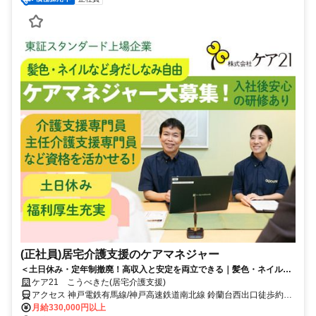
(正社員)居宅介護支援のケアマネジャー
＜土日休み・定年制撤廃！高収入と安定を両立できる｜髪色・ネイルな
ど身だしなみ自由！（規定有）＞「しっかり稼ぎたい」も「長く働きた
ケア21 こうべきた(居宅介護支援)
い」も、東証スタンダード上場のケア21なら叶います。専門部署のサポ
アクセス 神戸電鉄有馬線/神戸高速鉄道南北線 鈴蘭台西出口徒歩約3
ート体制も万全です♪
分、神戸電鉄粟生線/神戸高速鉄道南北線 鈴蘭台西出口徒歩約3分、神
月給330,000円以上