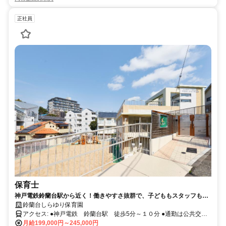
正社員
保育士
神戸電鉄鈴蘭台駅から近く！働きやすさ抜群で、子どももスタッフも大
切にしている職場です。
鈴蘭台しらゆり保育園
アクセス: ●神戸電鉄 鈴蘭台駅 徒歩5分～１０分 ●通勤は公共交通
機関か徒歩となります。
月給199,000円～245,000円