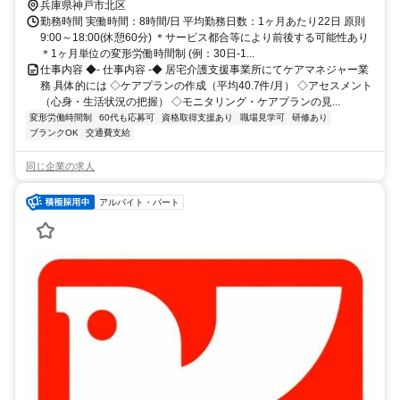
戸電鉄粟生線/神戸高速鉄道南北線 鈴蘭台西口徒歩約14分 神戸電鉄各
兵庫県神戸市北区
線「鈴蘭台」駅から徒歩約3分
勤務時間 実働時間：8時間/日 平均勤務日数：1ヶ月あたり22日 原則
9:00～18:00(休憩60分) ＊サービス都合等により前後する可能性あり
＊1ヶ月単位の変形労働時間制 (例：30日-1...
仕事内容 ◆- 仕事内容 -◆ 居宅介護支援事業所にてケアマネジャー業
務 具体的には ◇ケアプランの作成（平均40.7件/月） ◇アセスメント
（心身・生活状況の把握） ◇モニタリング・ケアプランの見...
変形労働時間制
60代も応募可
資格取得支援あり
職場見学可
研修あり
ブランクOK
交通費支給
同じ企業の求人
アルバイト・パート