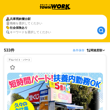
兵庫県
鈴蘭台駅
職種を選択してください
社会保険あり
キーワードを選択してください
533件
条件保存
関連度順
アルバイト・パート