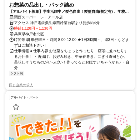
お惣菜の品出し・パック詰め
【アルバイト募集】学生活躍中／髪色自由！髪型自由(規定有) 、学校行
事などのシフト相談OK！
関西スーパー レ・アール店
アクセス 神戸電鉄粟生線西鈴蘭台駅より徒歩約4分
時給1,120円～1,130円
兵庫県神戸市北区
時間帯 朝 勤務曜日・時間 8:00-12:00 ★1日3時間～、週3日～などま
ずはご相談下さい！
仕事情報 ● 仕事内容 お惣菜をちょっと作ったり、店頭に並べたりす
るお仕事！ ・唐揚げ、お好み焼き、中華春巻き、にぎり寿司とか、
美味しそうなものがいっぱい！作ってるとお腹すいちゃうかも♪ ・自
分...
シフト制
同じ企業の求人
アルバイト・パート