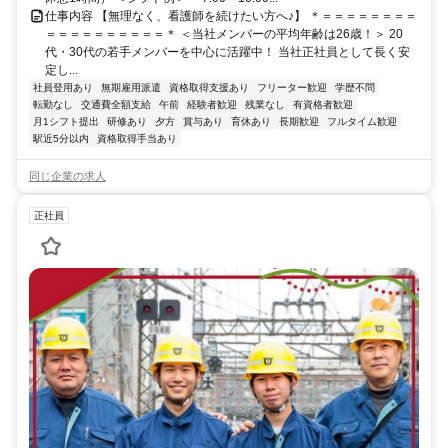
仕事内容 【無理なく、看護師を続けたい方へ♪】 ＊＝＝＝＝＝＝＝＝
＝＝＝＝＝＝＝＝＝＝＊ ＜当社メンバーの平均年齢は26歳！＞ 20
代・30代の若手メンバーを中心に活躍中！ 当社正社員として長く安
定し...
社員登用あり
無期雇用派遣
資格取得支援あり
フリーター歓迎
学歴不問
転勤なし
交通費全額支給
午前
経験者歓迎
残業なし
有資格者歓迎
月1シフト提出
研修あり
夕方
賞与あり
育休あり
長期歓迎
フルタイム歓迎
駅近5分以内
資格取得手当あり
同じ企業の求人
正社員