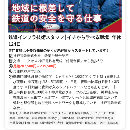
鉄道インフラ技術スタッフ│イチから学べる環境│年休
124日
専門資格は不要◎先輩の多くが未経験からスタートしています！
神戸電鉄株式会社 鈴蘭台総合詰所
交通・アクセス 神戸電鉄有馬線「鈴蘭台駅」から徒歩5分
月給207,500円～235,500円
兵庫県神戸市北区
勤務時間詳細 総労働時間：1ヶ月あたり160時間 シフト制（日勤およ
び夜勤） ※夜勤は月3～5回程度で、日勤・夜勤の比率は月間7：3程
度です ※日勤後に夜勤が入るシフトパターンなどもあります。 【...
仕事内容 創業100周年！神戸電鉄グループの安定基盤。 神戸市から
有馬温泉・三田市・三木市・小野市といった兵庫県南東部において、
郊外と都心部を結ぶ交通ネットワークを形成している「神戸電鉄株式
会社」。 ...
制服あり
業界未経験者歓迎
ランチタイム
資格取得支援あり
フリーター歓迎
早朝
学歴不問
職場見学可
転勤なし
経験不問
未経験者歓迎
住宅手当あり
交通費全額支給
午前
経験者歓迎
夜間
有資格者歓迎
研修あり
夕方
賞与あり