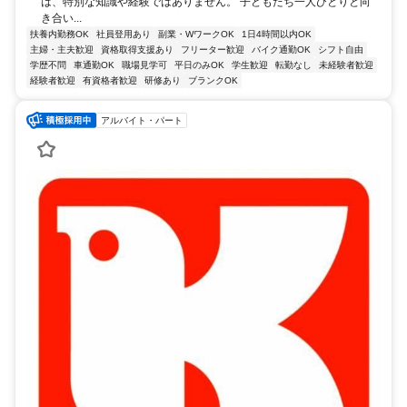
は、特別な知識や経験ではありません。 子どもたち一人ひとりと向
き合い...
扶養内勤務OK
社員登用あり
副業・WワークOK
1日4時間以内OK
主婦・主夫歓迎
資格取得支援あり
フリーター歓迎
バイク通勤OK
シフト自由
学歴不問
車通勤OK
職場見学可
平日のみOK
学生歓迎
転勤なし
未経験者歓迎
経験者歓迎
有資格者歓迎
研修あり
ブランクOK
アルバイト・パート