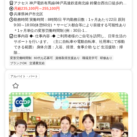
賞与年2回・季節休暇7日など充実の待遇あり！
アクセス 神戸電鉄有馬線/神戸高速鉄道南北線 鈴蘭台西出口徒歩約3
分、神戸電鉄粟生線/神戸高速鉄道南北線 鈴蘭台西出口徒歩約3分、神
月給235,100円～255,100円
戸電鉄粟生線/神戸高速鉄道南北線 鈴蘭台西口徒歩約14分 神戸電鉄各
兵庫県神戸市北区
線「鈴蘭台」駅から徒歩約3分
勤務時間 実働時間：8時間/日 平均勤務日数：1ヶ月あたり22日 原則
9:00～18:00(休憩60分) ＊サービス都合等により前後する可能性あり
＊1ヶ月単位の変形労働時間制 (例：30日-1...
仕事内容 ◆- 仕事内容 -◆ ご利用者様のご自宅を訪問し、日常生活の
サポートを行います。 （主に自転車や電動自転車、社用車にて移動
できる範囲） 身体介護：入浴、排泄、食事介助 など 生活援助：掃
除...
変形労働時間制
60代も応募可
資格取得支援あり
職場見学可
研修あり
ブランクOK
交通費支給
アルバイト・パート