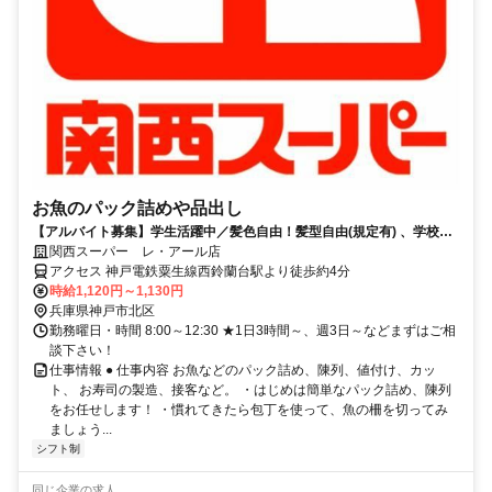
お魚のパック詰めや品出し
【アルバイト募集】学生活躍中／髪色自由！髪型自由(規定有) 、学校行
事などのシフト相談OK！
関西スーパー レ・アール店
アクセス 神戸電鉄粟生線西鈴蘭台駅より徒歩約4分
時給1,120円～1,130円
兵庫県神戸市北区
勤務曜日・時間 8:00～12:30 ★1日3時間～、週3日～などまずはご相
談下さい！
仕事情報 ● 仕事内容 お魚などのパック詰め、陳列、値付け、カッ
ト、 お寿司の製造、接客など。 ・はじめは簡単なパック詰め、陳列
をお任せします！ ・慣れてきたら包丁を使って、魚の柵を切ってみ
ましょう...
シフト制
同じ企業の求人