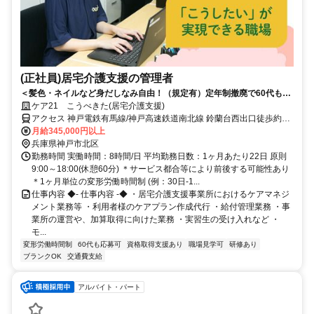
(正社員)居宅介護支援の管理者
＜髪色・ネイルなど身だしなみ自由！（規定有）定年制撤廃で60代も現
役で活躍中◎上場企業の安定性＞東証スタンダード上場のケア21で最大
ケア21 こうべきた(居宅介護支援)
限に活かしませんか？ 担当件数に応じた「技能手当」により、高収入を
アクセス 神戸電鉄有馬線/神戸高速鉄道南北線 鈴蘭台西出口徒歩約3
実現。
分、神戸電鉄粟生線/神戸高速鉄道南北線 鈴蘭台西出口徒歩約3分、神
月給345,000円以上
戸電鉄粟生線/神戸高速鉄道南北線 鈴蘭台西口徒歩約14分 神戸電鉄各
兵庫県神戸市北区
線「鈴蘭台」駅から徒歩約3分
勤務時間 実働時間：8時間/日 平均勤務日数：1ヶ月あたり22日 原則
9:00～18:00(休憩60分) ＊サービス都合等により前後する可能性あり
＊1ヶ月単位の変形労働時間制 (例：30日-1...
仕事内容 ◆- 仕事内容 -◆ ・居宅介護支援事業所におけるケアマネジ
メント業務等 ・利用者様のケアプラン作成代行 ・給付管理業務 ・事
業所の運営や、加算取得に向けた業務 ・実習生の受け入れなど ・
モ...
変形労働時間制
60代も応募可
資格取得支援あり
職場見学可
研修あり
ブランクOK
交通費支給
アルバイト・パート