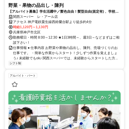
野菜・果物の品出し・陳列
【アルバイト募集】学生活躍中／髪色自由！髪型自由(規定有) 、学校行
事などのシフト相談OK！
関西スーパー レ・アール店
アクセス 神戸電鉄粟生線西鈴蘭台駅より徒歩約4分
時給1,120円～1,130円
兵庫県神戸市北区
勤務曜日・時間 8:00～12:30 ★1日3時間～、週3日～などまずはご相
談下さい！
仕事情報 ● 仕事内容 お野菜や果物の品出し、陳列、売場づくりのお
仕事です。 ・簡単な作業からスタート！少しずつ作業を覚えましょ
う♪ 未経験でもok♪ 関西スーパーでは、未経験からスタートした方...
シフト制
アルバイト・パート