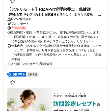
【フルリモート】RIZAPの管理栄養士・保健師
【完全在宅×テレアポなし】国家資格を活かして、おうちで業務。「も
う一つの安心」を。主婦・Wワーカー活躍中！「平日の日中だけ」「夕
RIZAP株式会社
方以降の数時間だけ」など、生活リズムに合わせた時間調整が可能で
フルリモート
す。1件ごとの成果報酬型だから、頑張った分だけ手応えのある収入
完全歩合制
に。充実のサポート体制で、安心の在宅ワークを始めませんか？
勤務時間・曜日: ※業務委託のため、以下は稼働の目安となります。
・面談対応：9:00～20:00の間で、対象者様と個別に調整可能です
（※ご自身の対応可能な枠をシステム上で設定いただけます）。 ...
仕事内容: RIZAP株式会社健康経営保険者事業部の保健指導トレーナ
ーとして、 参加者がより健康的な生活習慣を身につけられるよう
「特定保健指導」を行う業務委託パートナーを募集します。 「病気
の手前...
シフト自由
フルリモート
完全歩合制
業務委託