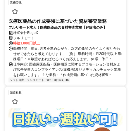
業務委託
医療医薬品の作成要領に基づいた資材審査業務
フルリモート求人！医療医薬品の資材審査業務【経験者のみ】
株式会社EdgeX
フルリモート
時給3,000円以上
勤務時間・曜日: 選考を進めながら、双方の希望の合うよう擦り合わ
せができたらと考えております。 （例） 勤務時間：月20時間以上 勤
務曜日：※希望があればなるべくお応えします。 休暇・休日：...
仕事内容: 医療用医薬品・医療機器に関するプロモーション資材およ
び広告記事のコンプライアンス(薬機法)及びメディカルチェック業務
をお願いします。 主な業務： * 作成要領に基づいた資材審査 * ...
シフト自由
フルリモート
週2・3日からOK
派遣社員