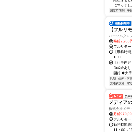
経歴をもと
にマッチし
固定時間制
平
【フルリモ
パーソルクロ
時給2,200
フルリモー
【勤務時間】
13:00
【仕事内容
助成金あり
開始 ◆大手
長期
産休・育
交通費支給
駅
契約
メディアの
株式会社メディ
月給270,0
フルリモー
勤務時間詳細
11：00～