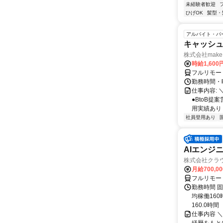
未経験者歓迎
ひげOK
髪型・
アルバイト・パ
キャッシュ
株式会社make 
時給1,60
フルリモー
勤務時間・曜
仕事内容: 
●BtoB
用実績あり ◇
社員登用あり
AIエンジ
株式会社クラ
月給700,0
フルリモー
勤務時間 固
均稼働16
160.0時間
仕事内容 