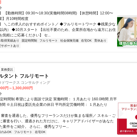
円
ト
 【勤務時間】09:30〜18:30(実働時間08時間) 【休憩時間】12:00〜
【残業】月10時間程度
】 ＼この求人のおすすめポイント／ ◆フルリモートワーク ◆残業少な
間以内） ◆10月スタート 【出社不要のため、企業所在地から遠方にお住
気軽にご応募ください】 セ...
休取得実績あり
固定時間制
フルリモート
社会保険完備
在宅OK
育休あり
児サポートあり
業務委託
ルタント フルリモート
ウドワークス コンサルティング
000円～1,300,000円
ト
定時間制 希望により面談で決定 実働時間： １月あたり 160.0時間 月平
0時間 ※土日祝は委託先企業の休日 平均所定労働時間： １月あたり
＼ 審査を通過した、優秀なフリーランスだけが集まる場所／ スキル・ご
に審査を行い、通過された方だけに、 キャリアアドバイザーがあなた
た案件をご紹介。 さらに、優秀なフリー...
日のみOK
フルリモート
在宅OK