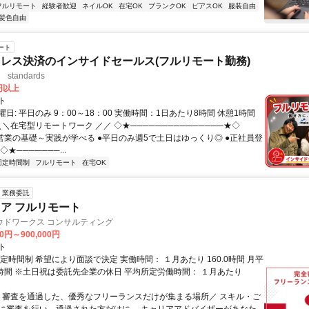
フルリモート
経験者歓迎
ネイルOK
在宅OK
ブランクOK
ピアスOK
服装自由
髪色自由
ート
レス決済のインサイドセールス(フルリモート勤務)
standards
0円以上
ト
日: 平日のみ 9：00～18：00 実働時間：1日あたり8時間 休憩1時間
＼＼在宅型リモートワーク ／／ ◇★───────────────★◇
提案営業の基礎～実践が学べる ●平日のみ週5で土日はゆっくり◎ ●正社員登
★───────...
固定時間制
フルリモート
在宅OK
業務委託
ニア フルリモート
ウドワークス コンサルティング
00円～900,000円
ト
定時間制 希望により面談で決定 実働時間： １月あたり 160.0時間 月平
0時間 ※土日祝は委託先企業の休日 平均所定労働時間： １月あたり
＼ 審査を通過した、優秀なフリーランスだけが集まる場所／ スキル・ご