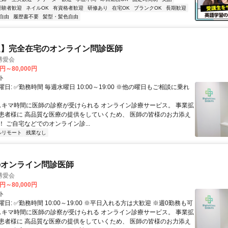
経験者歓迎
ネイルOK
有資格者歓迎
研修あり
在宅OK
ブランクOK
長期歓迎
自由
履歴書不要
髪型・髪色自由
定】完全在宅のオンライン問診医師
博愛会
0円～80,000円
ト
日: ✅勤務時間 毎週水曜日 10:00～19:00 ※他の曜日もご相談に乗れ
 スキマ時間に医師の診察が受けられる オンライン診療サービス。 事業拡
患者様に 高品質な医療の提供をしていくため、 医師の皆様のお力添え
 ご自宅などでのオンライン診...
ルリモート
残業なし
のオンライン問診医師
博愛会
0円～80,000円
ト
日: ✅勤務時間 10:00～19:00 ※平日入れる方は大歓迎 ※週0勤務も可
 スキマ時間に医師の診察が受けられる オンライン診療サービス。 事業拡
患者様に 高品質な医療の提供をしていくため、 医師の皆様のお力添え