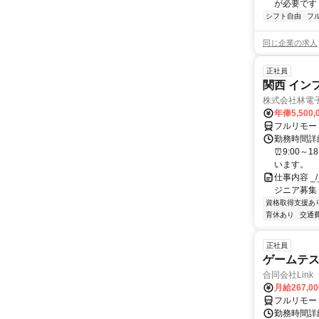
が必要です！
シフト自由
フ
同じ企業の求人
正社員
関西 イン
株式会社林電
年俸5,500,
フルリモー
勤務時間詳細
⏰9:00～
います。
仕事内容 _/_
ジニア募集
資格取得支援あ
育休あり
交通
正社員
ゲームテ
合同会社Link
月給267,0
フルリモー
勤務時間詳細