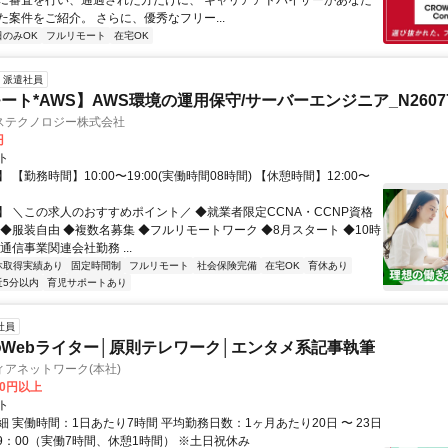
に審査を行い、通過された方だけに、 キャリアアドバイザーがあなた
た案件をご紹介。 さらに、優秀なフリー...
日のみOK
フルリモート
在宅OK
派遣社員
ート*AWS】AWS環境の運用保守/サーバーエンジニア_N26077
ステクノロジー株式会社
円
ト
 【勤務時間】10:00〜19:00(実働時間08時間) 【休憩時間】12:00〜
】 ＼この求人のおすすめポイント／ ◆就業者限定CCNA・CCNP資格
 ◆服装自由 ◆複数名募集 ◆フルリモートワーク ◆8月スタート ◆10時
通信事業関連会社勤務 ...
休取得実績あり
固定時間制
フルリモート
社会保険完備
在宅OK
育休あり
近5分以内
育児サポートあり
社員
Webライター│原則テレワーク│エンタメ系記事執筆
アネットワーク(本社)
00円以上
ト
 実働時間：1日あたり7時間 平均勤務日数：1ヶ月あたり20日 〜 23日
19：00（実働7時間、休憩1時間） ※土日祝休み