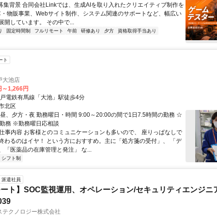
●募集背景 合同会社Linkでは、生成AIを取り入れたクリエイティブ制作を
C・物販事業、Webサイト制作、システム関連のサポートなど、幅広い
開しています。 その中で...
り
固定時間制
フルリモート
午前
研修あり
夕方
資格取得手当あり
ート
戸大池店
円～1,266円
神戸電鉄有馬線「大池」駅徒歩4分
市北区
昼、夕方・夜 勤務曜日・時間 9:00～20:00の間で1日7.5時間の勤務 ☆
の勤務 ※勤務曜日応相談
● 仕事内容 お客様とのコミュニケーションも多いので、 座りっぱなしで
終わるのはイヤ！ という方におすすめ。主に「処方箋の受付」、 「デ
「医薬品の在庫管理と発注」 な...
シフト制
派遣社員
ート】SOC監視運用、オペレーション/セキュリティエンジニ
039
ステクノロジー株式会社