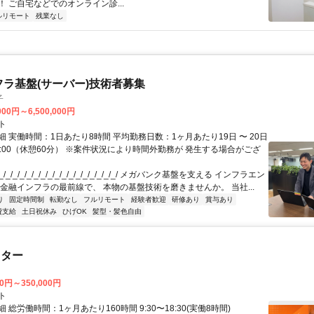
 ご自宅などでのオンライン診...
ルリモート
残業なし
フラ基盤(サーバー)技術者募集
子
000円～6,500,000円
ト
 実働時間：1日あたり8時間 平均勤務日数：1ヶ月あたり19日 〜 20日
18:00（休憩60分） ※案件状況により時間外勤務が 発生する場合がござ
/_/_/_/_/_/_/_/_/_/_/_/_/_/_/_/_/ メガバンク基盤を支える インフラエン
 金融インフラの最前線で、 本物の基盤技術を磨きませんか。 当社...
り
固定時間制
転勤なし
フルリモート
経験者歓迎
研修あり
賞与あり
費支給
土日祝休み
ひげOK
髪型・髪色自由
スター
00円～350,000円
ト
 総労働時間：1ヶ月あたり160時間 9:30〜18:30(実働8時間)