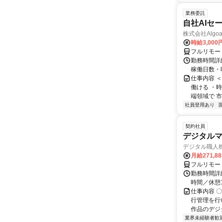
業務委託
自社AIセ
株式会社Algoa
時給3,000
フルリモー
勤務時間詳細
稼働日数・
仕事内容 
働ける ・時
端領域で 市
社員登用あり
契約社員
デジタル
デジタル職人
月給271,8
フルリモー
勤務時間詳細
時間／休憩
仕事内容 
行管理を行
作品のデジ
業界未経験者歓