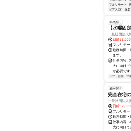
フルリモート
ピアスOK
服装
業務委託
【水曜固
一般社団法人
日給32,00
フルリモー
勤務時間・曜
ます。
仕事内容:
大に向けて
が必要です！
シフト自由
フ
業務委託
完全在宅
一般社団法人
日給32,00
フルリモー
勤務時間・曜
仕事内容:
大に向けて