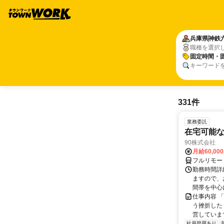
兵庫県
神鉄
職種を選択
固定時間・
キーワード
331件
業務委託
在宅可能
90株式会社
月給60,00
フルリモー
勤務時間詳
ますので、お
間帯を中心に
仕事内容 
う挫折したく
営しています
社員登用あり