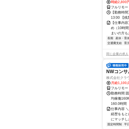
時給2,800
フルリモー
【勤務時間】
13:00 
【仕事内容
め（10時
まいの方もお
長期
産休・育
交通費支給
育
同じ企業の求人
NWコンサ
株式会社クラ
月給1,100,
フルリモー
勤務時間 固
均稼働16
160.0時間
仕事内容 
経歴をもと
にマッチし
固定時間制
平