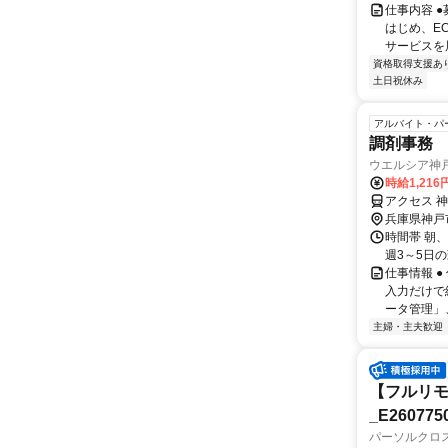
仕事内容 
はじめ、E
サービスを展
資格取得支援あ
土日祝休み
アルバイト・パ
調剤事務
ウエルシア神
時給1,216
アクセス 
兵庫県神戸
時間帯 朝、
週3～5日
仕事情報 
入力だけで
ータ管理」、
主婦・主夫歓迎
【フルリモ
_E260775
パーソルクロ