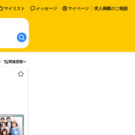
マイリスト
メッセージ
マイページ
求人掲載のご相談
存
関連度順