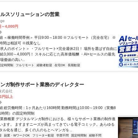
ールスソリューションの営業
ge
円～4,000円
ト
 ＜稼働時間帯例＞ 平日9:00～18:00 ※フルリモート（完全在宅） ※
時間は相談可 ※残業なし
＜求人のポイント＞ ・フルリモート×完全週休2日！ 場所を選ばず自由に
給3,000～4,000円！ スキルに応じた高単価報酬 ・AI×セールスの最先
場価値の高い...
固定時間制
フルリモート
経験者歓迎
在宅OK
長期歓迎
マンガ制作サポート業務のディレクター
株式会社
81円以上
ト
 総労働時間：1ヶ月あたり160時間 勤務時間は10:00～19:00（実働8
1時間）の固定時間制
〇業務概要 デジタルマンガ制作における、様々なサポート業務の制作進
います。 ますますニーズが高まってきている電子コミック。あらゆる
タル化を通じ、多くの人のもとへマンガを...
迎
副業・WワークOK
フリーター歓迎
学歴不問
固定時間制
経験不問