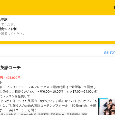
六甲駅
してください
固定シフト制
を選択してください
条件保
な英語コーチ
0円～405,000円
ト
細 ・フルリモート・フルフレックス ※勤務時間はご希望第一で調整し
気軽にご相談ください。 ・朝6:00〜10:00頃、夕方17:00〜24:00の時
レッスンを提供して...
「せっかく身につけた英語力、使わないまま眠らせていませんか？」 “も
ない”と願う人のための英語コーチングスクール 「90 English」を運
。 「英語コーチ」と聞く...
主婦・主夫歓迎
フリーター歓迎
学歴不問
即日勤務OK
固定時間制
英語