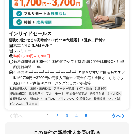
インサイドセールス
経験が活かせる✨高時給✅20代〜30代活躍中！週休二日制✨
株式会社DREAM PONY
フルリモート
時給1,700円～3,700円
勤務時間詳細 9:00〜21:00の間でシフト制 希望時間帯は相談OK！ 契
約更新期間：1年
仕事内容 ─┘─┘─┘─┘─┘─┘─┘─┘─┘ ▼働きやすい理由＆魅力▼ ✅
時給1700円〜3700円の高収入可能✨ ✅完全在宅！全国どこからでも
勤務OK！ ✅商談やクロージングなしのアポ獲得...
社員登用あり
主婦・主夫歓迎
フリーター歓迎
シフト自由
学歴不問
即日勤務OK
職場見学可
フルリモート
交通費全額支給
経験者歓迎
ネイルOK
食費補助あり
研修あり
在宅OK
ブランクOK
交通費支給
長期歓迎
シフト制
ピアスOK
服装自由
前へ
次へ
1
2
3
4
5
この条件の新着求人を受け取る