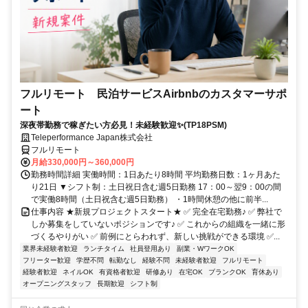
フルリモート 民泊サービスAirbnbのカスタマーサポ
ート
深夜帯勤務で稼ぎたい方必見！未経験歓迎✨(TP18PSM)
Teleperformance Japan株式会社
フルリモート
月給330,000円～360,000円
勤務時間詳細 実働時間：1日あたり8時間 平均勤務日数：1ヶ月あた
り21日 ▼シフト制：土日祝日含む週5日勤務 17：00～翌9：00の間
で実働8時間（土日祝含む週5日勤務） ・1時間休憩の他に前半...
仕事内容 ★新規プロジェクトスタート★ ✅ 完全在宅勤務♪ ✅ 弊社で
しか募集をしていないポジションです♪ ✅ これからの組織を一緒に形
づくるやりがい ✅ 前例にとらわれず、新しい挑戦ができる環境 ✅...
業界未経験者歓迎
ランチタイム
社員登用あり
副業・WワークOK
フリーター歓迎
学歴不問
転勤なし
経験不問
未経験者歓迎
フルリモート
経験者歓迎
ネイルOK
有資格者歓迎
研修あり
在宅OK
ブランクOK
育休あり
オープニングスタッフ
長期歓迎
シフト制