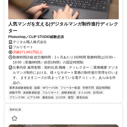
人気マンガを支える|デジタルマンガ制作進行ディレク
ター
Photoshop／CLIP STUDIO経験必須
デジタル職人株式会社
フルリモート
月給271,881円以上
勤務時間詳細 総労働時間：1ヶ月あたり160時間 勤務時間は10:00～
19:00（実働8時間／休憩1時間）の固定時間制
仕事内容 雇用形態：契約社員 職種：ディレクター 〇業務概要 デジタ
ルマンガ制作における、様々なサポート業務の制作進行管理を行いま
す。 ますますニーズが高まってきている電子コミック。あらゆる作
品の...
業界未経験者歓迎
副業・WワークOK
フリーター歓迎
学歴不問
固定時間制
経験不問
未経験者歓迎
フルリモート
経験者歓迎
ネイルOK
在宅OK
ブランクOK
ピアスOK
服装自由
ひげOK
髪型・髪色自由
契約社員