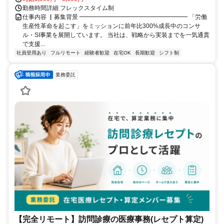
勤務時間詳細 フレックスタイム制
仕事内容 ▏募集背景 ━━━━━━━━━━━━━━━━━━ 「労働
生産性革命を起こす」をミッションに前年比300%成長中のコンサ
ル・SI事業を展開しています。 当社は、戦略から実装までを一気通貫
で支援...
社員登用あり
フルリモート
経験者歓迎
在宅OK
長期歓迎
シフト制
業務委託
【完全リモート】訪問診療の医療事務(レセプト算定)