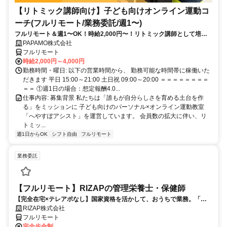
【リトミック講師向け】子ども向けオンライン運動コ
ーチ(フルリモート/業務委託/週1〜)
フルリモート＆週1〜OK！時給2,000円〜！リトミック講師として培っ
てきた経験を活かしながら、スキマ時間で子どもを支援できるお仕事で
PAPAMO株式会社
す◎
フルリモート
時給2,000円～4,000円
勤務時間・曜日: 以下の営業時間から、 勤務可能な時間帯に稼働いた
だきます 平日 15:00～21:00 土日祝 09:00～20:00 ＝＝＝＝＝＝＝＝
＝＝ ①週1日の場合：想定報酬4.0...
仕事内容: 募集背景 私たちは「誰もが自分らしさを育める土台を作
る」をミッションに 子ども向けのパーソナル×オンライン運動教室
「へやすぽアシスト」を運営しています。 会員数の拡大に伴い、リ
トミッ...
週1日からOK
シフト自由
フルリモート
業務委託
【フルリモート】RIZAPの管理栄養士・保健師
【完全在宅×テレアポなし】国家資格を活かして、おうちで業務。「も
う一つの安心」を。主婦・Wワーカー活躍中！「平日の日中だけ」「夕
RIZAP株式会社
方以降の数時間だけ」など、生活リズムに合わせた時間調整が可能で
フルリモート
す。1件ごとの成果報酬型だから、頑張った分だけ手応えのある収入
完全歩合制