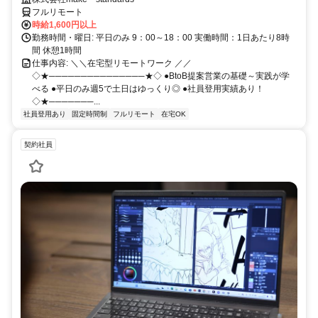
フルリモート
時給1,600円以上
勤務時間・曜日: 平日のみ 9：00～18：00 実働時間：1日あたり8時
間 休憩1時間
仕事内容: ＼＼在宅型リモートワーク ／／
◇★───────────────★◇ ●BtoB提案営業の基礎～実践が学
べる ●平日のみ週5で土日はゆっくり◎ ●社員登用実績あり！
◇★───────...
社員登用あり
固定時間制
フルリモート
在宅OK
契約社員