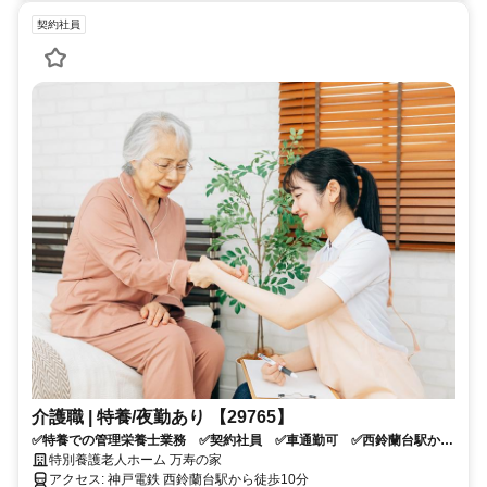
契約社員
介護職 | 特養/夜勤あり 【29765】
✅特養での管理栄養士業務 ✅契約社員 ✅車通勤可 ✅西鈴蘭台駅から
徒歩10分 ✅応募資格：管理栄養士 ✅応募条件：介護系資格をお持ち
特別養護老人ホーム 万寿の家
の方
アクセス: 神戸電鉄 西鈴蘭台駅から徒歩10分