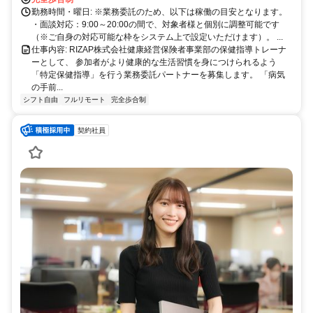
に。充実のサポート体制で、安心の在宅ワークを始めませんか？
勤務時間・曜日: ※業務委託のため、以下は稼働の目安となります。
・面談対応：9:00～20:00の間で、対象者様と個別に調整可能です
（※ご自身の対応可能な枠をシステム上で設定いただけます）。 ...
仕事内容: RIZAP株式会社健康経営保険者事業部の保健指導トレーナ
ーとして、 参加者がより健康的な生活習慣を身につけられるよう
「特定保健指導」を行う業務委託パートナーを募集します。 「病気
の手前...
シフト自由
フルリモート
完全歩合制
契約社員