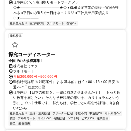
仕事内容: ＼＼在宅型リモートワーク ／／
◇★───────────────★◇ ●BtoB提案営業の基礎～実践が学
べる ●平日のみ週5で土日はゆっくり◎ ●正社員登用実績あり
◇★───────...
社員登用あり
固定時間制
フルリモート
在宅OK
業務委託
探究コーディネーター
全国での大規模募集！
株式会社ミエタ
フルリモート
月給200,000円～500,000円
勤務時間詳細 ※対応案件による 基本的には 9：00～18：00 目安 ※
週2～5日程度の出勤
仕事内容 【日本の教育を、一緒に前進させませんか？】 「もっと良
い教育を届けたい」 そんな学校現場の想いを、カリキュラムという
形にしていく仕事です。 私たちは、学校ごとの理念や課題に向き合
いながら...
社員登用あり
主婦・主夫歓迎
フリーター歓迎
学歴不問
車通勤OK
即日勤務OK
英語
フルリモート
ネイルOK
長期歓迎
シフト制
ピアスOK
服装自由
髪型・髪色自由