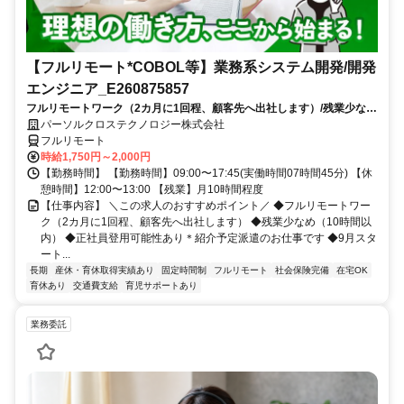
【フルリモート*COBOL等】業務系システム開発/開発
エンジニア_E260875857
フルリモートワーク（2カ月に1回程、顧客先へ出社します）/残業少なめ
（10時間以内）/正社員登用可能性あり＊紹介予定派遣のお仕事です/9月
パーソルクロステクノロジー株式会社
スタート/経験を活かせます
フルリモート
時給1,750円～2,000円
【勤務時間】 【勤務時間】09:00〜17:45(実働時間07時間45分) 【休
憩時間】12:00〜13:00 【残業】月10時間程度
【仕事内容】 ＼この求人のおすすめポイント／ ◆フルリモートワー
ク（2カ月に1回程、顧客先へ出社します） ◆残業少なめ（10時間以
内） ◆正社員登用可能性あり＊紹介予定派遣のお仕事です ◆9月スタ
ート...
長期
産休・育休取得実績あり
固定時間制
フルリモート
社会保険完備
在宅OK
育休あり
交通費支給
育児サポートあり
業務委託