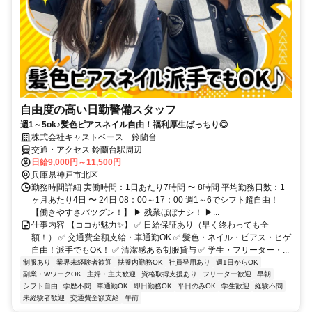
自由度の高い日勤警備スタッフ
週1～5ok♪髪色ピアスネイル自由！福利厚生ばっちり◎
株式会社キャストベース 鈴蘭台
交通・アクセス 鈴蘭台駅周辺
日給9,000円～11,500円
兵庫県神戸市北区
勤務時間詳細 実働時間：1日あたり7時間 〜 8時間 平均勤務日数：1
ヶ月あたり4日 〜 24日 08：00～17：00 週1～6でシフト超自由！
【働きやすさバツグン！】 ▶ 残業ほぼナシ！ ▶...
仕事内容 【ココが魅力✨】 ✅ 日給保証あり（早く終わっても全
額！） ✅ 交通費全額支給・車通勤OK ✅ 髪色・ネイル・ピアス・ヒゲ
自由！派手でもOK！ ✅ 清潔感ある制服貸与 ✅ 学生・フリーター・...
制服あり
業界未経験者歓迎
扶養内勤務OK
社員登用あり
週1日からOK
副業・WワークOK
主婦・主夫歓迎
資格取得支援あり
フリーター歓迎
早朝
シフト自由
学歴不問
車通勤OK
即日勤務OK
平日のみOK
学生歓迎
経験不問
未経験者歓迎
交通費全額支給
午前