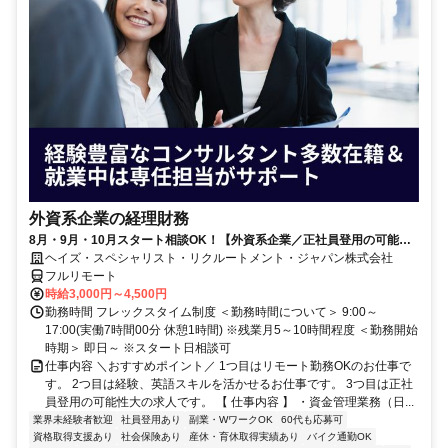
外資系企業の経理財務
8月・9月・10月スタート相談OK！【外資系企業／正社員登用の可能性
大／700万～800万／リモート勤務OK】経理財務
ヘイズ・スペシャリスト・リクルートメント・ジャパン株式会社
フルリモート
時給3,000円～4,500円
勤務時間 フレックスタイム制度 ＜勤務時間について＞ 9:00～
17:00(実働7時間00分 休憩1時間) ※残業月5～10時間程度 ＜勤務開始
時期＞ 即日～ ※スタート日相談可
仕事内容 ＼おすすめポイント／ 1つ目はリモート勤務OKのお仕事で
す。 2つ目は経験、英語スキルを活かせるお仕事です。 3つ目は正社
員登用の可能性大の求人です。 【 仕事内容 】 ・資金管理業務（日...
業界未経験者歓迎
社員登用あり
副業・WワークOK
60代も応募可
資格取得支援あり
社会保険あり
産休・育休取得実績あり
バイク通勤OK