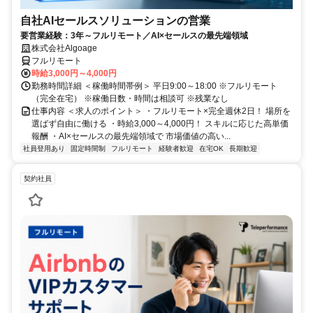
自社AIセールスソリューションの営業
要営業経験：3年～フルリモート／AI×セールスの最先端領域
株式会社Algoage
フルリモート
時給3,000円～4,000円
勤務時間詳細 ＜稼働時間帯例＞ 平日9:00～18:00 ※フルリモート
（完全在宅） ※稼働日数・時間は相談可 ※残業なし
仕事内容 ＜求人のポイント＞ ・フルリモート×完全週休2日！ 場所を
選ばず自由に働ける ・時給3,000～4,000円！ スキルに応じた高単価
報酬 ・AI×セールスの最先端領域で 市場価値の高い...
社員登用あり
固定時間制
フルリモート
経験者歓迎
在宅OK
長期歓迎
契約社員