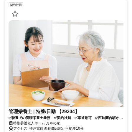
契約社員
管理栄養士 | 特養/日勤 【29204】
✅特養での管理栄養士業務 ✅契約社員 ✅車通勤可 ✅西鈴蘭台駅から
徒歩10分 ✅応募資格：管理栄養士
特別養護老人ホーム 万寿の家
アクセス: 神戸電鉄 西鈴蘭台駅から徒歩10分