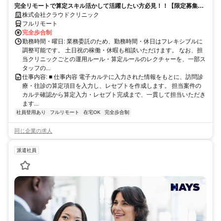
完全リモートで算定スキル活かして活躍したい方必見！！【限定募集】
完全リモート｜在宅医療レセプト算定（成果報酬型／業務委託）
株式会社クラウドクリニック
フルリモート
完全歩合制
勤務時間・曜日: 業務委託のため、勤務時間・休日はフレキシブルに
調整可能です。 土日祝の稼働・休暇も相談いただけます。 なお、担
当クリニックごとの運用ルール・算定ルールのレクチャーを、一部ス
タッフの...
仕事内容: ■ 仕事内容 電子カルテに入力された情報をもとに、訪問診
療・往診の算定項目を入力し、レセプトを作成します。 担当案件の
カルテ確認から算定入力・レセプト完成まで、一貫して担当いただき
ます...
社員登用あり
フルリモート
在宅OK
完全歩合制
同じ企業の求人
派遣社員