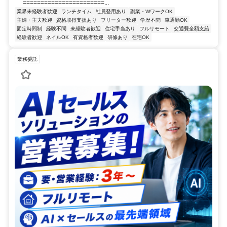
=======================...
業界未経験者歓迎
ランチタイム
社員登用あり
副業・WワークOK
主婦・主夫歓迎
資格取得支援あり
フリーター歓迎
学歴不問
車通勤OK
固定時間制
経験不問
未経験者歓迎
住宅手当あり
フルリモート
交通費全額支給
経験者歓迎
ネイルOK
有資格者歓迎
研修あり
在宅OK
業務委託