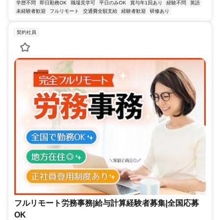
学歴不問
即日勤務OK
職場見学可
平日のみOK
賞与年1回あり
経験不問
英語
未経験者歓迎
フルリモート
交通費全額支給
経験者歓迎
研修あり
契約社員
フルリモート労務事務|給与計算経験者募集|全国応募
OK