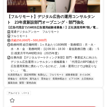
【フルリモート】デジタル広告の運用コンサルタン
ト 23年度新設部門オープニング・部門強化
【広告代理店でのWEB広告運用経験者募集！】正社員登用率7割／電通
G／全国×完全在宅／年休126日・土日祝休み／残業月平均4時間19分
電通デジタルアンカー フルリモート
フルリモート
月給250,000円～500,000円
勤務時間 総労働時間：1ヶ月あたり160時間 ・勤務曜日：月・火・
水・木・金 ・勤務時間： [1] 09:30～18:30 ・最低勤務日数（週）：5
日 残業月平均4時間19分（2025年度）
仕事内容 【デジタルマーケティング本部】部門・事業拡大に向けた
デジタル広告運用コンサルタント積極募集！ 「代理店のBPO拠点で
広告運用実務に携わっているけれど、入稿・運用だけでは物足りな
い…」 「地...
社員登用あり
固定時間制
転勤なし
フルリモート
経験者歓迎
ネイルOK
研修あり
在宅OK
賞与あり
育休あり
長期休暇あり
ピアスOK
土日祝休み
服装自由
髪型・髪色自由
アルバイト・パート