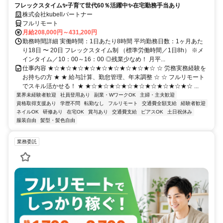
フレックスタイム✨子育て世代60％活躍中✨在宅勤務手当あり
株式会社kubellパートナー
フルリモート
月給208,000円～431,200円
勤務時間詳細 実働時間：1日あたり8時間 平均勤務日数：1ヶ月あた
り18日 〜 20日 フレックスタイム制 （標準労働時間／1日8h） ※メ
インタイム／10：00～16：00 ◎残業少なめ！ 月平...
仕事内容 ★☆★☆★☆★☆★☆★☆★☆★☆★☆ ☆ 労務実務経験を
お持ちの方 ★ ★ 給与計算、勤怠管理、年末調整 ☆ ☆ フルリモート
でスキル活かせる！ ★ ★☆★☆★☆★☆★☆★☆★☆★☆★☆ ...
業界未経験者歓迎
社員登用あり
副業・WワークOK
主婦・主夫歓迎
資格取得支援あり
学歴不問
転勤なし
フルリモート
交通費全額支給
経験者歓迎
ネイルOK
研修あり
在宅OK
賞与あり
交通費支給
ピアスOK
土日祝休み
服装自由
髪型・髪色自由
業務委託