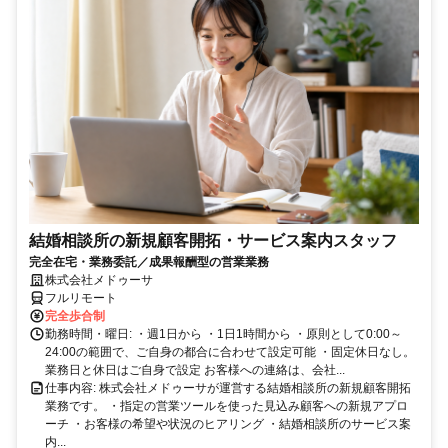
結婚相談所の新規顧客開拓・サービス案内スタッフ
完全在宅・業務委託／成果報酬型の営業業務
株式会社メドゥーサ
フルリモート
完全歩合制
勤務時間・曜日: ・週1日から ・1日1時間から ・原則として0:00～
24:00の範囲で、ご自身の都合に合わせて設定可能 ・固定休日なし。
業務日と休日はご自身で設定 お客様への連絡は、会社...
仕事内容: 株式会社メドゥーサが運営する結婚相談所の新規顧客開拓
業務です。 ・指定の営業ツールを使った見込み顧客への新規アプロ
ーチ ・お客様の希望や状況のヒアリング ・結婚相談所のサービス案
内...