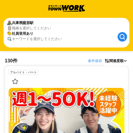
兵庫県
藍那駅
職種を選択してください
社員登用あり
キーワードを選択してください
130件
条件保存
関連度順
アルバイト・パート