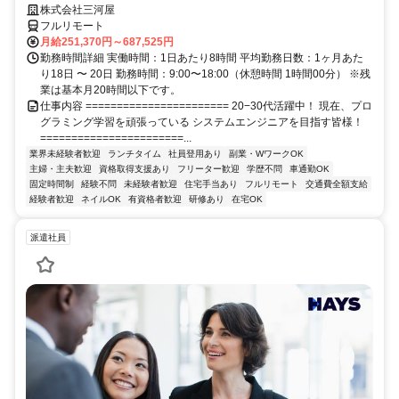
株式会社三河屋
フルリモート
月給251,370円～687,525円
勤務時間詳細 実働時間：1日あたり8時間 平均勤務日数：1ヶ月あた
り18日 〜 20日 勤務時間：9:00〜18:00（休憩時間 1時間00分） ※残
業は基本月20時間以下です。
仕事内容 ======================= 20−30代活躍中！ 現在、プロ
グラミング学習を頑張っている システムエンジニアを目指す皆様！
=======================...
業界未経験者歓迎
ランチタイム
社員登用あり
副業・WワークOK
主婦・主夫歓迎
資格取得支援あり
フリーター歓迎
学歴不問
車通勤OK
固定時間制
経験不問
未経験者歓迎
住宅手当あり
フルリモート
交通費全額支給
経験者歓迎
ネイルOK
有資格者歓迎
研修あり
在宅OK
派遣社員