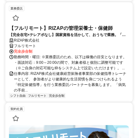
業務委託
【フルリモート】RIZAPの管理栄養士・保健師
【完全在宅×テレアポなし】国家資格を活かして、おうちで業務。「も
う一つの安心」を。主婦・Wワーカー活躍中！「平日の日中だけ」「夕
RIZAP株式会社
方以降の数時間だけ」など、生活リズムに合わせた時間調整が可能で
フルリモート
す。1件ごとの成果報酬型だから、頑張った分だけ手応えのある収入
完全歩合制
に。充実のサポート体制で、安心の在宅ワークを始めませんか？
勤務時間・曜日: ※業務委託のため、以下は稼働の目安となります。
・面談対応：9:00～20:00の間で、対象者様と個別に調整可能です
（※ご自身の対応可能な枠をシステム上で設定いただけます）。 ...
仕事内容: RIZAP株式会社健康経営保険者事業部の保健指導トレーナ
ーとして、 参加者がより健康的な生活習慣を身につけられるよう
「特定保健指導」を行う業務委託パートナーを募集します。 「病気
の手前...
シフト自由
フルリモート
完全歩合制
契約社員