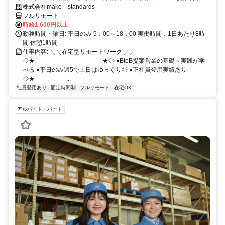
スキルアップ
株式会社make standards
フルリモート
時給1,600円以上
勤務時間・曜日: 平日のみ 9：00～18：00 実働時間：1日あたり8時
間 休憩1時間
仕事内容: ＼＼在宅型リモートワーク ／／
◇★───────────────★◇ ●BtoB提案営業の基礎～実践が学
べる ●平日のみ週5で土日はゆっくり◎ ●正社員登用実績あり
◇★───────...
社員登用あり
固定時間制
フルリモート
在宅OK
アルバイト・パート