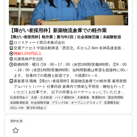
【障がい者採用枠】新築物流倉庫での軽作業
【障がい者採用枠】軽作業｜賞与年2回｜社会保険完備｜未経験歓迎
ロジスティード西日本株式会社
交通アクセス 中国自動車道「西宮北」ICから2.3km 名神高速道路
「神戸」JCTから3km 神戸電鉄三田線「岡場」駅から徒歩15分 ※マ
時給1,250円以上
イカー通勤・バイク・自転車通勤可
兵庫県神戸市北区
勤務時間・曜日 ①8：00～17：00（休憩1時間/実働8時間） ②9：00
～18：00（休憩1時間/実働8時間） 短時間勤務は希望を面接時に伺い
ます。 扶養内での勤務も歓迎です。 ※残業0ｈ～4...
募集要項 職種 【障がい者採用枠】新築物流倉庫での軽作業 雇用形態
アルバイト / パート 仕事内容 倉庫内で簡単な手荷役・梱包を行って
いただくお仕事です。 以下の作業をローテーションしていただき...
社員登用あり
主婦・主夫歓迎
バイク通勤OK
大量募集
車通勤OK
固定時間制
未経験者歓迎
社会保険完備
ブランクOK
オープニングスタッフ
交通費支給
日払いOK
賞与年2回あり
契約社員