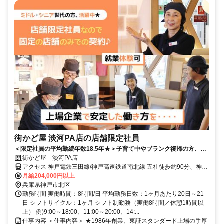
街かど屋 淡河PA店の店舗限定社員
＜限定社員の平均勤続年数18.5年★＞子育て中やブランク復帰の方、活
躍中！転勤なし！主婦パートからの契約社員登用実績も多数！
街かど屋 淡河PA店
アクセス 神戸電鉄三田線/神戸高速鉄道南北線 五社徒歩約90分、神戸
電鉄三田線/神戸高速鉄道南北線 田尾寺徒歩約98分、神戸電鉄三田線/
月給204,000円以上
神戸高速鉄道南北線 岡場徒歩約102分 岡場駅→粟島前バス停 (30分)
兵庫県神戸市北区
から徒歩17分／五社駅→野瀬バス停 (30分) から徒歩18分
勤務時間 実働時間：8時間/日 平均勤務日数：1ヶ月あたり20日～21
日 シフトサイクル：1ヶ月 シフト制勤務（実働8時間／休憩1時間以
上） 例)9:00～18:00、11:00～20:00、14:...
仕事内容 ＜仕事内容＞ ★1986年創業、東証スタンダード上場の手厚