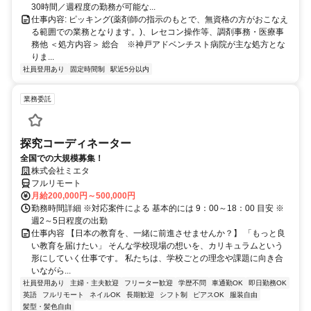
30時間／週程度の勤務が可能な...
仕事内容: ピッキング(薬剤師の指示のもとで、無資格の方がおこなえ
る範囲での業務となります。)、レセコン操作等、調剤事務・医療事
務他 ＜処方内容＞ 総合 ※神戸アドベンチスト病院が主な処方とな
りま...
社員登用あり
固定時間制
駅近5分以内
業務委託
探究コーディネーター
全国での大規模募集！
株式会社ミエタ
フルリモート
月給200,000円～500,000円
勤務時間詳細 ※対応案件による 基本的には 9：00～18：00 目安 ※
週2～5日程度の出勤
仕事内容 【日本の教育を、一緒に前進させませんか？】 「もっと良
い教育を届けたい」 そんな学校現場の想いを、カリキュラムという
形にしていく仕事です。 私たちは、学校ごとの理念や課題に向き合
いながら...
社員登用あり
主婦・主夫歓迎
フリーター歓迎
学歴不問
車通勤OK
即日勤務OK
英語
フルリモート
ネイルOK
長期歓迎
シフト制
ピアスOK
服装自由
髪型・髪色自由