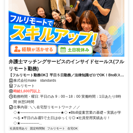
弁護士マッチングサービスのインサイドセールス(フル
リモート勤務)
【フルリモート勤務OK】平日５日勤務／法律知識ゼロでOK！BtoBスキ
ルが身につく営業職
株式会社make standards
フルリモート
時給1,600円以上
勤務時間・曜日: 平日のみ 9：00～18：00 実働時間：1日あたり8時
間 休憩1時間
仕事内容: ＼＼在宅型リモートワーク ／／
◇★───────────────★◇ ●BtoB提案営業の基礎～実践が学
べる ●平日のみ週5で土日はゆっくり◎ ●社員登用実績あり！
◇★───────...
社員登用あり
固定時間制
フルリモート
在宅OK