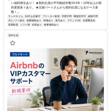
い福利厚生あり！ ★契約社員の平均勤続年数18.5年！10年以上の契
約更新多々あり。 ★主婦パートさんから契約社員になるケース多
数！...
ランチタイム
60代も応募可
フリーター歓迎
学歴不問
職場見学可
経験不問
月1シフト提出
食費補助あり
研修あり
賞与あり
ブランクOK
交通費支給
長期歓迎
シフト制
社割あり
食事補助あり
契約社員