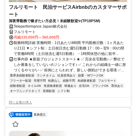
フルリモート 民泊サービスAirbnbのカスタマーサポ
ート
深夜帯勤務で稼ぎたい方必見！未経験歓迎✨(TP18PSM)
Teleperformance Japan株式会社
フルリモート
月給330,000円～360,000円
勤務時間詳細 実働時間：1日あたり8時間 平均勤務日数：1ヶ月あた
り21日 ▼シフト制：土日祝日含む週5日勤務 17：00～翌9：00の間
で実働8時間（土日祝含む週5日勤務） ・1時間休憩の他に前半...
仕事内容 ★新規プロジェクトスタート★ ✅ 完全在宅勤務♪ ✅ 弊社で
しか募集をしていないポジションです♪ ✅ これからの組織を一緒に形
づくるやりがい ✅ 前例にとらわれず、新しい挑戦ができる環境 ✅...
業界未経験者歓迎
ランチタイム
社員登用あり
副業・WワークOK
フリーター歓迎
学歴不問
転勤なし
経験不問
未経験者歓迎
フルリモート
経験者歓迎
ネイルOK
有資格者歓迎
研修あり
在宅OK
ブランクOK
育休あり
オープニングスタッフ
長期歓迎
シフト制
同じ企業の求人
業務委託