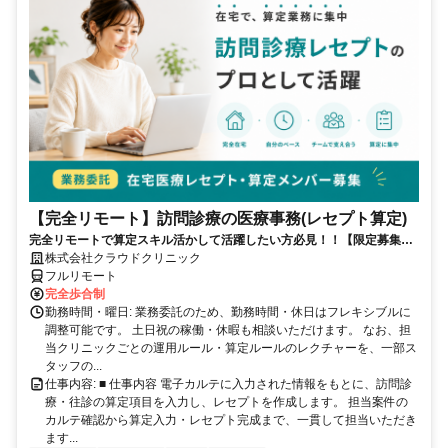
【完全リモート】訪問診療の医療事務(レセプト算定)
完全リモートで算定スキル活かして活躍したい方必見！！【限定募集】
完全リモート｜在宅医療レセプト算定（成果報酬型／業務委託）
株式会社クラウドクリニック
フルリモート
完全歩合制
勤務時間・曜日: 業務委託のため、勤務時間・休日はフレキシブルに
調整可能です。 土日祝の稼働・休暇も相談いただけます。 なお、担
当クリニックごとの運用ルール・算定ルールのレクチャーを、一部ス
タッフの...
仕事内容: ■ 仕事内容 電子カルテに入力された情報をもとに、訪問診
療・往診の算定項目を入力し、レセプトを作成します。 担当案件の
カルテ確認から算定入力・レセプト完成まで、一貫して担当いただき
ます...