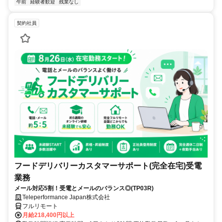
午前
経験者歓迎
残業なし
契約社員
フードデリバリーカスタマーサポート(完全在宅)受電
業務
メール対応5割！受電とメールのバランス◎(TP03R)
Teleperformance Japan株式会社
フルリモート
月給218,400円以上