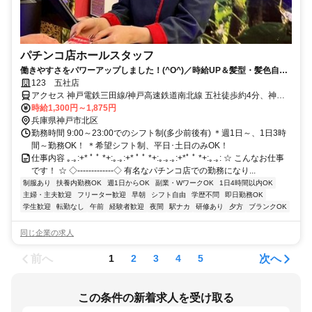
パチンコ店ホールスタッフ
働きやすさをパワーアップしました！(^O^)／時給UP＆髪型・髪色自由
★ネイルもOK♪
123 五社店
アクセス 神戸電鉄三田線/神戸高速鉄道南北線 五社徒歩約4分、神戸
電鉄三田線/神戸高速鉄道南北線 有馬口徒歩約20分、神戸電鉄有馬線/
時給1,300円～1,875円
神戸高速鉄道南北線 有馬口徒歩約20分 五社駅から徒歩5分
兵庫県神戸市北区
勤務時間 9:00～23:00でのシフト制(多少前後有) ＊週1日～、1日3時
間～勤務OK！ ＊希望シフト制、平日･土日のみOK！
仕事内容 ｡.｡:+* ﾟ ﾟ *+:｡.｡:+* ﾟ ﾟ *+:｡.｡.｡:+*ﾟ ﾟ *+:｡.｡: ☆ こんなお仕事
です！ ☆ ◇‐‐‐‐‐‐‐‐‐‐‐‐‐◇ 有名なパチンコ店での勤務になり...
制服あり
扶養内勤務OK
週1日からOK
副業・WワークOK
1日4時間以内OK
主婦・主夫歓迎
フリーター歓迎
早朝
シフト自由
学歴不問
即日勤務OK
学生歓迎
転勤なし
午前
経験者歓迎
夜間
駅ナカ
研修あり
夕方
ブランクOK
同じ企業の求人
前へ
次へ
1
2
3
4
5
この条件の新着求人を受け取る