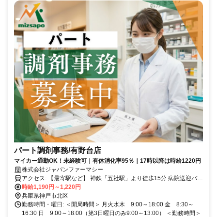
パート調剤事務/有野台店
マイカー通勤OK！未経験可｜有休消化率95％｜17時以降は時給1220円
株式会社ジャパンファーマシー
アクセス: 【最寄駅など】 神鉄「五社駅」より徒歩15分 病院送迎バス
の利用も可能 マイカー通勤可
時給1,190円～1,220円
兵庫県神戸市北区
勤務時間・曜日: ＜開局時間＞ 月火水木 9:00～18:00 金 8:30～
16:30 日 9:00～18:00（第3日曜日のみ9:00～13:00） ＜勤務時間＞