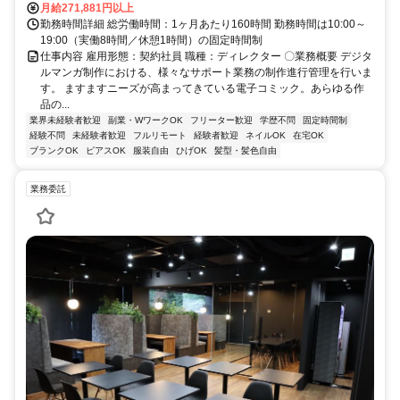
月給271,881円以上
勤務時間詳細 総労働時間：1ヶ月あたり160時間 勤務時間は10:00～
19:00（実働8時間／休憩1時間）の固定時間制
仕事内容 雇用形態：契約社員 職種：ディレクター 〇業務概要 デジタ
ルマンガ制作における、様々なサポート業務の制作進行管理を行いま
す。 ますますニーズが高まってきている電子コミック。あらゆる作
品の...
業界未経験者歓迎
副業・WワークOK
フリーター歓迎
学歴不問
固定時間制
経験不問
未経験者歓迎
フルリモート
経験者歓迎
ネイルOK
在宅OK
ブランクOK
ピアスOK
服装自由
ひげOK
髪型・髪色自由
業務委託