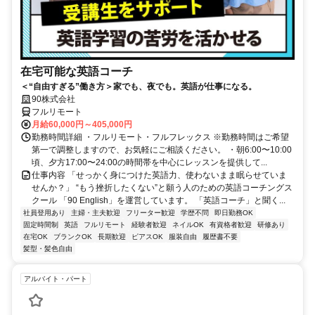
在宅可能な英語コーチ
＜“自由すぎる”働き方＞家でも、夜でも。英語が仕事になる。
90株式会社
フルリモート
月給60,000円～405,000円
勤務時間詳細 ・フルリモート・フルフレックス ※勤務時間はご希望
第一で調整しますので、お気軽にご相談ください。 ・朝6:00〜10:00
頃、夕方17:00〜24:00の時間帯を中心にレッスンを提供して...
仕事内容 「せっかく身につけた英語力、使わないまま眠らせていま
せんか？」 “もう挫折したくない”と願う人のための英語コーチングス
クール 「90 English」を運営しています。 「英語コーチ」と聞く...
社員登用あり
主婦・主夫歓迎
フリーター歓迎
学歴不問
即日勤務OK
固定時間制
英語
フルリモート
経験者歓迎
ネイルOK
有資格者歓迎
研修あり
在宅OK
ブランクOK
長期歓迎
ピアスOK
服装自由
履歴書不要
髪型・髪色自由
アルバイト・パート