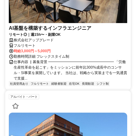
AI基盤を構築するインフラエンジニア
リモート◎｜週15h〜・副業OK
株式会社アップグレード
フルリモート
時給3,000円～5,000円
勤務時間詳細 フレックスタイム制
仕事内容 ▏募集背景 ━━━━━━━━━━━━━━━━━━ 「労働
生産性革命を起こす」をミッションに前年比300%成長中のコンサ
ル・SI事業を展開しています。 当社は、戦略から実装までを一気通貫
で支援...
社員登用あり
フルリモート
経験者歓迎
在宅OK
長期歓迎
シフト制
アルバイト・パート