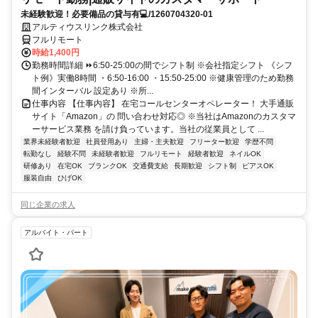
未経験歓迎！必要備品の貸与有💻/1260704320-01
アルティウスリンク株式会社
フルリモート
時給1,400円
勤務時間詳細 ⏩6:50-25:00の間でシフト制 ※会社指定シフト 《シフ
ト例》実働8時間 ・6:50-16:00 ・15:50-25:00 ※健康管理のため勤務
間インターバル 設定あり ※所...
仕事内容 【仕事内容】 在宅コールセンターオペレーター！ 大手通販
サイト「Amazon」の 問い合わせ対応◎ ※当社はAmazonのカスタマ
ーサービス業務 を請け負っています。当社の従業員として ...
業界未経験者歓迎
社員登用あり
主婦・主夫歓迎
フリーター歓迎
学歴不問
転勤なし
経験不問
未経験者歓迎
フルリモート
経験者歓迎
ネイルOK
研修あり
在宅OK
ブランクOK
交通費支給
長期歓迎
シフト制
ピアスOK
服装自由
ひげOK
同じ企業の求人
アルバイト・パート