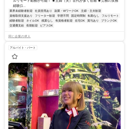
ルリモート勤務が可能！ ★主婦（夫）世代が多く在籍 ★労務の実務
経験(1...
業界未経験者歓迎
社員登用あり
副業・WワークOK
主婦・主夫歓迎
資格取得支援あり
フリーター歓迎
学歴不問
固定時間制
転勤なし
フルリモート
経験者歓迎
ネイルOK
残業なし
有資格者歓迎
在宅OK
賞与あり
ブランクOK
交通費支給
長期歓迎
ピアスOK
同じ企業の求人
アルバイト・パート