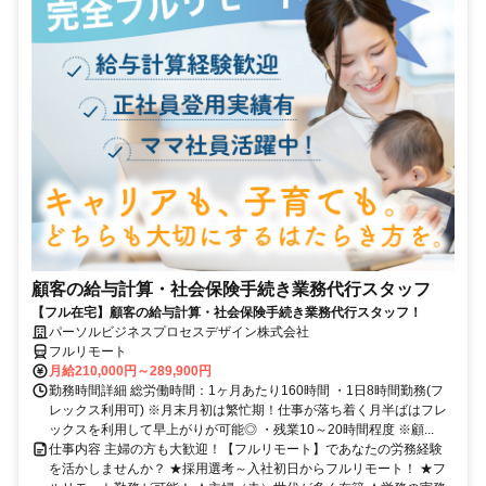
顧客の給与計算・社会保険手続き業務代行スタッフ
【フル在宅】顧客の給与計算・社会保険手続き業務代行スタッフ！
パーソルビジネスプロセスデザイン株式会社
フルリモート
月給210,000円～289,900円
勤務時間詳細 総労働時間：1ヶ月あたり160時間 ・1日8時間勤務(フ
レックス利用可) ※月末月初は繁忙期！仕事が落ち着く月半ばはフレ
ックスを利用して早上がりが可能◎ ・残業10～20時間程度 ※顧...
仕事内容 主婦の方も大歓迎！【フルリモート】であなたの労務経験
を活かしませんか？ ★採用選考～入社初日からフルリモート！ ★フ