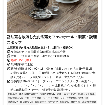
醤油蔵を改装したお洒落カフェのホール・製菓・調理
スタッフ
土日勤務できる方大歓迎★週2～3、1日4h～相談OK
炭火焙煎カフェ 旧醤油蔵(萩原珈琲株式会社)
交通・アクセス 五社駅～車で10分★車通勤OK
時給1,150円以上
兵庫県神戸市北区
勤務時間詳細 09：00～18：00 ★「土日のみ」or「土日+平日1日」
の勤務 ★週2～3日、1日4時間～OK ※予定がある日はお気軽にご相
談ください！ 【2週間毎シフト】 「家事・育児の空いた時...
仕事内容 2026/05/07オープン♪ オープニングスタッフ大募集 *・。
*・。*・。*・。*・。*・。*・。 ✔ 土日祝メインの勤務です！ ✔ 18
時には退勤◎ ✔ ケーキ・焼菓子の製菓経験者...
制服あり
業界未経験者歓迎
扶養内勤務OK
副業・WワークOK
隔週シフト提出
土日祝のみOK
主婦・主夫歓迎
フリーター歓迎
バイク通勤OK
学歴不問
車通勤OK
即日勤務OK
職場見学可
学生歓迎
転勤なし
経験不問
未経験者歓迎