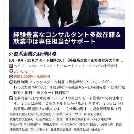
外資系企業の経理財務
8月・9月・10月スタート相談OK！【外資系企業／正社員登用の可能性
大／700万～800万／リモート勤務OK】経理財務
ヘイズ・スペシャリスト・リクルートメント・ジャパン株式会社
フルリモート
時給3,000円～4,500円
勤務時間 フレックスタイム制度 ＜勤務時間について＞ 9:00～
17:00(実働7時間00分 休憩1時間) ※残業月5～10時間程度 ＜勤務開始
時期＞ 即日～ ※スタート日相談可
仕事内容 ＼おすすめポイント／ 1つ目はリモート勤務OKのお仕事で
す。 2つ目は経験、英語スキルを活かせるお仕事です。 3つ目は正社
員登用の可能性大の求人です。 【 仕事内容 】 ・資金管理業務（日...
業界未経験者歓迎
社員登用あり
副業・WワークOK
60代も応募可
資格取得支援あり
社会保険あり
産休・育休取得実績あり
バイク通勤OK
学歴不問
即日勤務OK
職場見学可
平日のみOK
賞与年1回あり
経験不問
英語
未経験者歓迎
フルリモート
交通費全額支給
経験者歓迎
研修あり