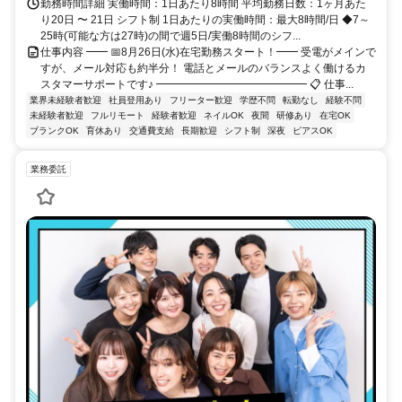
勤務時間詳細 実働時間：1日あたり8時間 平均勤務日数：1ヶ月あた
り20日 〜 21日 シフト制 1日あたりの実働時間：最大8時間/日 ◆7～
25時(可能な方は27時)の間で週5日/実働8時間のシフ...
仕事内容 ━━ 📅8月26日(水)在宅勤務スタート！━━ 受電がメインで
すが、メール対応も約半分！ 電話とメールのバランスよく働けるカ
スタマーサポートです♪ ━━━━━━━━━━━━━━ 📋 仕事...
業界未経験者歓迎
社員登用あり
フリーター歓迎
学歴不問
転勤なし
経験不問
未経験者歓迎
フルリモート
経験者歓迎
ネイルOK
夜間
研修あり
在宅OK
ブランクOK
育休あり
交通費支給
長期歓迎
シフト制
深夜
ピアスOK
業務委託