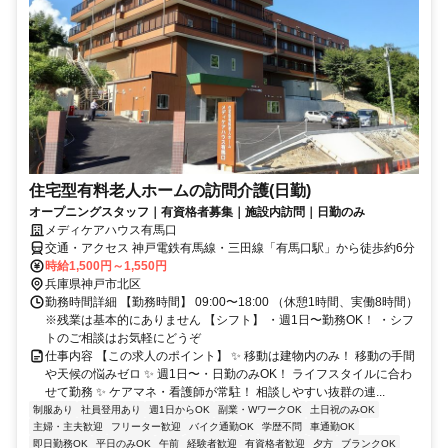
住宅型有料老人ホームの訪問介護(日勤)
オープニングスタッフ｜有資格者募集｜施設内訪問｜日勤のみ
メディケアハウス有馬口
交通・アクセス 神戸電鉄有馬線・三田線「有馬口駅」から徒歩約6分
時給1,500円～1,550円
兵庫県神戸市北区
勤務時間詳細 【勤務時間】 09:00〜18:00 （休憩1時間、実働8時間）
※残業は基本的にありません 【シフト】 ・週1日〜勤務OK！ ・シフ
トのご相談はお気軽にどうぞ
仕事内容 【この求人のポイント】 ✨ 移動は建物内のみ！ 移動の手間
や天候の悩みゼロ ✨ 週1日〜・日勤のみOK！ ライフスタイルに合わ
せて勤務 ✨ ケアマネ・看護師が常駐！ 相談しやすい抜群の連...
制服あり
社員登用あり
週1日からOK
副業・WワークOK
土日祝のみOK
主婦・主夫歓迎
フリーター歓迎
バイク通勤OK
学歴不問
車通勤OK
即日勤務OK
平日のみOK
午前
経験者歓迎
有資格者歓迎
夕方
ブランクOK