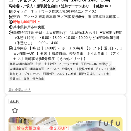
高待遇レア求人！服装髪色自由！追加ボーナスあり！未経験OK！
クイック・ネットワーク株式会社(神戸第二オフィス)
交通・アクセス 東海道本線 三ノ宮駅 徒歩9分、東海道本線元町駅 徒
歩6分、阪神本線元町駅 徒歩6分
時給1,400円以上
兵庫県神戸市中央区
勤務時間詳細 平日・土日祝問わず （土日祝休みも可） ■実稼働:8時間
（休憩１時間） ・9:00～18:00 ・10:00～19:00 など ■実稼働:5時間
（休憩なし） ・9:00～14:00 ...
仕事内容 【 時 給 】1400円〜+ボーナス/毎月 【シ フ ト】週3日〜、1
日5時間〜OK 【 服 装 】服装自由、髪型自由、ネイル自由！ 【ア ク
セ ス】元町駅徒歩5分程度 【その他メリット】...
業界未経験者歓迎
主婦・主夫歓迎
フリーター歓迎
平日のみOK
転勤なし
未経験者歓迎
経験者歓迎
ネイルOK
残業なし
有資格者歓迎
月1シフト提出
賞与あり
ブランクOK
長期歓迎
フルタイム歓迎
駅近5分以内
シフト制
服装自由
髪型・髪色自由
同じ企業の求人
正社員