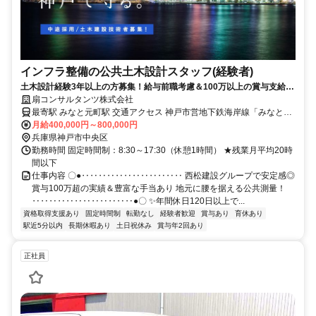
インフラ整備の公共土木設計スタッフ(経験者)
土木設計経験3年以上の方募集！給与前職考慮＆100万以上の賞与支給実
績！
扇コンサルタンツ株式会社
最寄駅 みなと元町駅 交通アクセス 神戸市営地下鉄海岸線「みなと元
月給400,000円～800,000円
町駅」より徒歩1分 ✓転勤なし＆キホン出張なし ✓駅近5分以内
兵庫県神戸市中央区
勤務時間 固定時間制：8:30～17:30（休憩1時間） ★残業月平均20時
間以下
仕事内容 〇●‥‥‥‥‥‥‥‥‥‥‥‥ 西松建設グループで安定感◎
賞与100万超の実績＆豊富な手当あり 地元に腰を据える公共測量！
‥‥‥‥‥‥‥‥‥‥‥‥●〇 ✨️年間休日120日以上で...
資格取得支援あり
固定時間制
転勤なし
経験者歓迎
賞与あり
育休あり
駅近5分以内
長期休暇あり
土日祝休み
賞与年2回あり
正社員