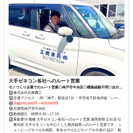
大手ゼネコン各社へのルート営業
モノづくり企業でのルート営業◇神戸市中央区◇職務経験不問◇自分の
提案がカタチになる醍醐味を味わおう！
株式会社兵庫機工
交通アクセス ・JR「神戸」駅徒歩7分 ・市営地下鉄海岸線「ハーバ
ーランド」駅徒歩7分 ・阪神・神戸高速線「西元町」駅西口徒歩5分
月給245,000円～450,000円
兵庫県神戸市中央区
勤務曜日・時間 8:30～17:15
募集要項 職種 大手ゼネコン各社へのルート営業 雇用形態 正社員 仕
事内容 大手ゼネコンを中心とした既存顧客へのルート営業です。 シ
ョッピングモールや病院、有名ホテルなどのドアや大扉の 設計・製