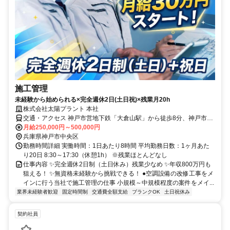
施工管理
未経験から始められる×完全週休2日(土日祝)×残業月20h
株式会社太陽プラント 本社
交通・アクセス 神戸市営地下鉄「大倉山駅」から徒歩8分、神戸市営
地下鉄「県庁前駅」から徒歩8分、神戸高速線「花隈駅」から徒歩9分
月給250,000円～500,000円
兵庫県神戸市中央区
勤務時間詳細 実働時間：1日あたり8時間 平均勤務日数：1ヶ月あた
り20日 8:30～17:30（休憩1h） ※残業ほとんどなし
仕事内容 ✨完全週休2日制（土日休み）残業少なめ ✨年収800万円も
狙える！ ✨無資格未経験から挑戦できる！ ●空調設備の改修工事をメ
インに行う当社で施工管理の仕事 小規模～中規模程度の案件をメイ...
業界未経験者歓迎
固定時間制
交通費全額支給
ブランクOK
土日祝休み
契約社員