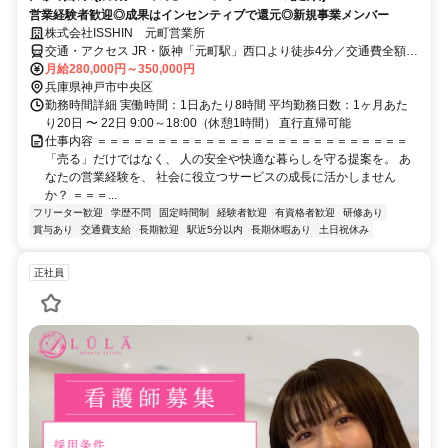
営業経験者歓迎◎成果はインセンティブで還元◎新規事業メンバー
株式会社ISSHIN 元町営業所
交通・アクセス JR・阪神「元町駅」西口より徒歩4分／交通費全額支
給
月給280,000円～350,000円
兵庫県神戸市中央区
勤務時間詳細 実働時間：1日あたり8時間 平均勤務日数：1ヶ月あた
り20日 〜 22日 9:00～18:00（休憩1時間） 直行直帰可能
仕事内容 ＝＝＝＝＝＝＝＝＝＝＝＝＝＝＝＝＝＝＝＝＝＝＝＝＝＝
「売る」だけではなく、 人の安全や快適な暮らしを守る提案を。 あ
なたの営業経験を、 社会に役立つサービスの成長に活かしません
か？ ＝＝＝...
フリーター歓迎
学歴不問
固定時間制
経験者歓迎
有資格者歓迎
研修あり
賞与あり
交通費支給
長期歓迎
駅近5分以内
長期休暇あり
土日祝休み
正社員