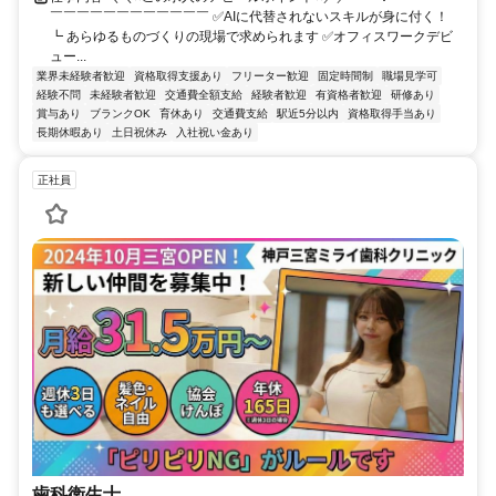
￣￣￣￣￣￣￣￣￣￣￣￣ ✅AIに代替されないスキルが身に付く！
┗ あらゆるものづくりの現場で求められます ✅オフィスワークデビ
ュー...
業界未経験者歓迎
資格取得支援あり
フリーター歓迎
固定時間制
職場見学可
経験不問
未経験者歓迎
交通費全額支給
経験者歓迎
有資格者歓迎
研修あり
賞与あり
ブランクOK
育休あり
交通費支給
駅近5分以内
資格取得手当あり
長期休暇あり
土日祝休み
入社祝い金あり
正社員
歯科衛生士