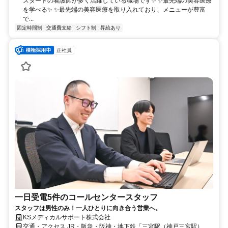
スタートの看護師が多く活躍している職場です✨ ✨最先端の美容医療
を学べる✨ ✨最先端の美容医療を取り入れており、メニューが豊富
で...
固定時間制
交通費支給
シフト制
昇給あり
正社員
一日受電5件のコールセンタースタッフ
スタッフは男性のみ！一人ひとりに向き合う営業へ。
KSメディカルサポート株式会社
交通・アクセス JR・阪急・阪神・地下鉄「三宮駅（神戸三宮駅）」