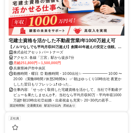
宅建士資格を活かした不動産営業/年1000万超え可
【ノルマなしでも平均月収80万超え❗】創業40年超えの安定と信頼。あ
なたの資格をしっかり評価します。
株式会社アセットパートナーズ
アクセス: 各線「三宮」駅から徒歩7分
月給251,800円～1,500,000円
兵庫県神戸市中央区
勤務時間・曜日: ⏰ 勤務時間・10:00出社✨ ━━━━━━━ 10:00 〜
20:00 （実働8時間 / 休憩2時間☕） ✅ 朝はゆっくり10時出社 夜更か
しした翌日もリフレッシュ❗ ゆった...
仕事内容: 「せっかく取得した宅建資格を活かして、当社で不動産デ
ビューを果たしませんか❓」 当社なら平均月収80万・平均年収1000
万超❗ 朝10時出社⏰結婚・出産祝金も充実✨ 20~30代の若手...
固定時間制
交通費支給
駅近5分以内
昇給あり
正社員