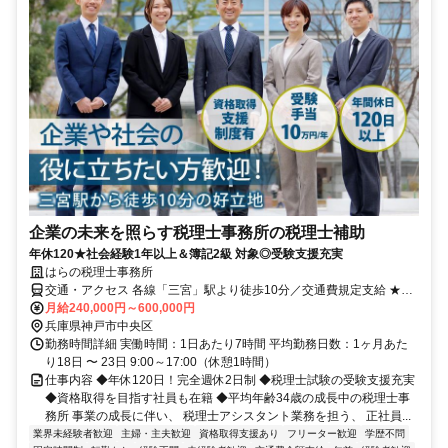
企業の未来を照らす税理士事務所の税理士補助
年休120★社会経験1年以上＆簿記2級 対象◎受験支援充実
はらの税理士事務所
交通・アクセス 各線「三宮」駅より徒歩10分／交通費規定支給 ★フ
ラワーロード沿い
月給240,000円～600,000円
兵庫県神戸市中央区
勤務時間詳細 実働時間：1日あたり7時間 平均勤務日数：1ヶ月あた
り18日 〜 23日 9:00～17:00（休憩1時間）
仕事内容 ◆年休120日！完全週休2日制 ◆税理士試験の受験支援充実
◆資格取得を目指す社員も在籍 ◆平均年齢34歳の成長中の税理士事
務所 事業の成長に伴い、 税理士アシスタント業務を担う、 正社員...
業界未経験者歓迎
主婦・主夫歓迎
資格取得支援あり
フリーター歓迎
学歴不問