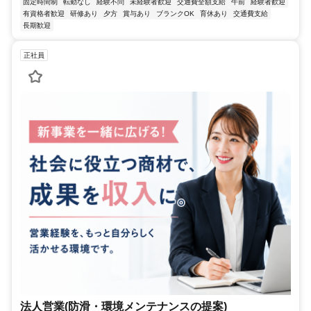
固定時間制
転勤なし
経験不問
未経験者歓迎
交通費全額支給
午前
経験者歓迎
有資格者歓迎
研修あり
夕方
賞与あり
ブランクOK
育休あり
交通費支給
長期歓迎
正社員
法人営業(防滑・環境メンテナンスの提案)