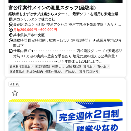
官公庁案件メインの測量スタッフ(経験者)
経験者もまずはサブ担当からスタート。 最新ソフトを活用し安定企業で
活躍！
扇コンサルタンツ株式会社
最寄駅 みなと元町駅 交通アクセス 神戸市営地下鉄海岸線「みなと元
月給290,000円～600,000円
町駅」より徒歩1分（駅近5分以内） 転勤なし＆キホン出張なし
兵庫県神戸市中央区
勤務時間 固定時間制：8:30～17:30（休憩1時間） ★残業月平均20時
間以下
仕事内容 〇●‥‥‥‥‥‥‥‥‥‥‥‥ 西松建設グループで安定感◎
賞与100万超の実績＆豊富な手当あり 地元に腰を据える公共測量！
‥‥‥‥‥‥‥‥‥‥‥‥●〇 ✨️年間休日120日以上で...
資格取得支援あり
固定時間制
転勤なし
経験者歓迎
賞与あり
育休あり
交通費支給
駅近5分以内
長期休暇あり
昇給あり
賞与年2回あり
正社員