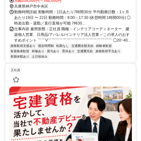
歩10分
月給208,000円～388,000円
兵庫県神戸市中央区
勤務時間詳細 実働時間：1日あたり7時間30分 平均勤務日数：1ヶ月
あたり19日 〜 22日 勤務時間：9:00～17:30 (休憩時間 1時間00分) ◯
時差出勤・退勤／直行直帰が可能 7時30...
仕事内容 雇用形態：正社員 職種：インテリアコーディネーター、建
築個人営業、日用品/アパレル/インテリア法人営業 ✅この求人のおす
すめポイント ￣￣V￣￣￣￣￣￣￣￣￣￣￣￣￣￣￣￣￣ ◯20~40...
資格取得支援あり
固定時間制
転勤なし
交通費全額支給
経験者歓迎
有資格者歓迎
研修あり
賞与あり
育休あり
交通費支給
資格取得手当あり
長期休暇あり
土日祝休み
正社員