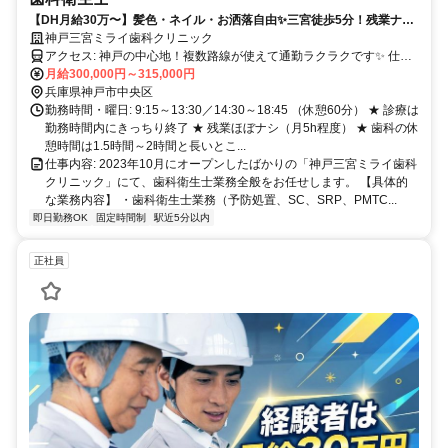
【DH月給30万〜】髪色・ネイル・お洒落自由✨三宮徒歩5分！残業ナシ
×朝礼・終礼ナシの「ピリピリNG」宣言✨人間関係の悩みを卒業できる
神戸三宮ミライ歯科クリニック
新しいクリニックです。
アクセス: 神戸の中心地！複数路線が使えて通勤ラクラクです✨ 仕事
終わりのショッピングやカフェ巡りにも最高の立地！ ・JR神戸線
月給300,000円～315,000円
「三ノ宮駅」より徒歩5分 ・阪急電鉄神戸線「神戸三宮駅」より徒歩
兵庫県神戸市中央区
5分 ・阪神電鉄本線「神戸三宮駅」より徒歩5分 ・Osaka Metro（地
勤務時間・曜日: 9:15～13:30／14:30～18:45 （休憩60分） ★ 診療は
下鉄）西神・山手線「三宮駅」より徒歩5分 ・Osaka Metro（地下
勤務時間内にきっちり終了 ★ 残業ほぼナシ（月5h程度） ★ 歯科の休
鉄）海岸線「三宮・花時計前駅」より徒歩5分 ・神戸新交通ポートア
憩時間は1.5時間～2時間と長いとこ...
イランド線「三宮駅」より徒歩5分
仕事内容: 2023年10月にオープンしたばかりの「神戸三宮ミライ歯科
クリニック」にて、歯科衛生士業務全般をお任せします。 【具体的
な業務内容】 ・歯科衛生士業務（予防処置、SC、SRP、PMTC...
即日勤務OK
固定時間制
駅近5分以内
正社員