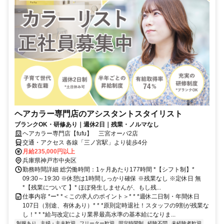
ヘアカラー専門店のアシスタントスタイリスト
ブランクOK・研修あり｜週休2日｜残業・ノルマなし
ヘアカラー専門店【fufu】 三宮オーパ2店
交通・アクセス 各線「三ノ宮駅」より徒歩4分
月給235,000円以上
兵庫県神戸市中央区
勤務時間詳細 総労働時間：1ヶ月あたり177時間 *【シフト制】*
09:30～19:30 ※休憩は1時間しっかり確保 ※残業なし ※定休日 無
*【残業について 】* ほぼ発生しませんが、もし残...
仕事内容 *ー* *＜この求人のポイント＞* * *週休二日制・年間休日
107日（別途、有休あり）* * *原則定時退社！スタッフの9割が残業な
し！* * *給与改定により業界最高水準の基本給になりま...
制服あり
主婦・主夫歓迎
フリーター歓迎
固定時間制
経験不問
未経験者歓迎