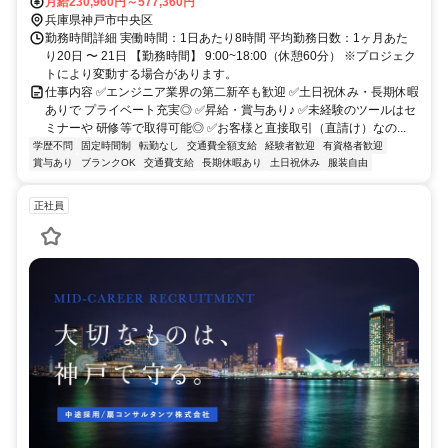
月給230,960円～577,360円
兵庫県神戸市中央区
勤務時間詳細 実働時間：1日あたり8時間 平均勤務日数：1ヶ月あた
り20日 〜 21日 【勤務時間】 9:00~18:00（休憩60分） ※プロジェク
トにより変動する場合があります。
仕事内容 ✅エンジニア業界の第二新卒も歓迎 ✅土日祝休み・長期休暇
ありで プライベート充実◎ ✅昇給・賞与あり♪ ✅未経験のツールはセ
ミナーや 研修等で取得可能◎ ✅お客様と直接取引（直請け）なの...
学歴不問
固定時間制
転勤なし
交通費全額支給
経験者歓迎
有資格者歓迎
賞与あり
ブランクOK
交通費支給
長期休暇あり
土日祝休み
服装自由
正社員