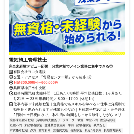
電気施工管理技士
完全未経験デビュー応援！分業体制でメイン業務に集中できる◎
有限会社ヨコタ電設
交通・アクセス 「貿易センター駅」から徒歩1分
月給300,000円～600,000円
兵庫県神戸市中央区
勤務時間詳細 実働時間：1日あたり8時間 平均勤務日数：1ヶ月あた
り21日 〜 23日 勤務時間／ 8:00～17:00（休憩1h）
仕事内容 ✅未経験歓迎｜無資格でもスキルを学べる ✅仕事は分業制で
効率良く進められます ✅残業も少なめ｜月残業平均20h以下 完全週休
2日制の土日祝休みで、 私生活の時間もしっかり確保しながら メリ...
業界未経験者歓迎
資格取得支援あり
フリーター歓迎
学歴不問
固定時間制
経験不問
未経験者歓迎
交通費全額支給
午前
経験者歓迎
残業なし
有資格者歓迎
夕方
賞与あり
交通費支給
長期歓迎
駅近5分以内
長期休暇あり