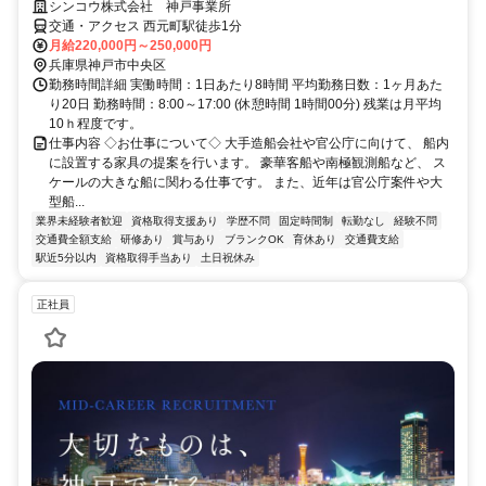
シンコウ株式会社 神戸事業所
交通・アクセス 西元町駅徒歩1分
月給220,000円～250,000円
兵庫県神戸市中央区
勤務時間詳細 実働時間：1日あたり8時間 平均勤務日数：1ヶ月あた
り20日 勤務時間：8:00～17:00 (休憩時間 1時間00分) 残業は月平均
10ｈ程度です。
仕事内容 ◇お仕事について◇ 大手造船会社や官公庁に向けて、 船内
に設置する家具の提案を行います。 豪華客船や南極観測船など、 ス
ケールの大きな船に関わる仕事です。 また、近年は官公庁案件や大
型船...
業界未経験者歓迎
資格取得支援あり
学歴不問
固定時間制
転勤なし
経験不問
交通費全額支給
研修あり
賞与あり
ブランクOK
育休あり
交通費支給
駅近5分以内
資格取得手当あり
土日祝休み
正社員