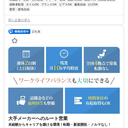
経験者歓迎
ネイルOK
ブランクOK
ピアスOK
服装自由
ひげOK
髪型・髪色自由
同じ企業の求人
正社員
大手メーカーへのルート営業
未経験からキャリアを築ける環境！転勤・新規開拓・ノルマなし！