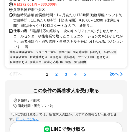
より徒歩約6〜8分
月給272,001円～330,000円
兵庫県神戸市中央区
勤務時間詳細 総労働時間：1ヶ月あたり173時間 勤務形態：シフト制
実働時間：1日あたり8時間 【勤務時間】 ■10:00～19:00（休憩1時
間） 朝はゆっくり10時スタートなので、 通勤ラ...
仕事内容 「電話対応の経験を、次のキャリアにつなげませんか？」
コールセンターや接客業で培ったコミュニケーション力を活かしなが
ら、患者様対応・顧客管理・事務スキルを身につけられるポジション
です。 当...
業界未経験者歓迎
フリーター歓迎
学歴不問
固定時間制
転勤なし
経験不問
未経験者歓迎
食費補助あり
研修あり
賞与あり
ブランクOK
育休あり
長期休暇あり
服装自由
友達と応募OK
髪型・髪色自由
前へ
次へ
1
2
3
4
5
この条件の新着求人を受け取る
兵庫県 / 元町駅
固定時間・固定シフト制
「LINEで受け取る」では、新着求人のほか、おすすめ情報なども配信しま
す。
詳しくはこちら
LINEで受け取る