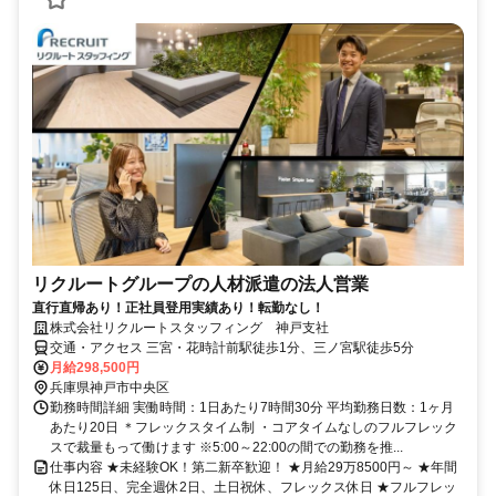
リクルートグループの人材派遣の法人営業
直行直帰あり！正社員登用実績あり！転勤なし！
株式会社リクルートスタッフィング 神戸支社
交通・アクセス 三宮・花時計前駅徒歩1分、三ノ宮駅徒歩5分
月給298,500円
兵庫県神戸市中央区
勤務時間詳細 実働時間：1日あたり7時間30分 平均勤務日数：1ヶ月
あたり20日 ＊フレックスタイム制 ・コアタイムなしのフルフレック
スで裁量もって働けます ※5:00～22:00の間での勤務を推...
仕事内容 ★未経験OK！第二新卒歓迎！ ★月給29万8500円～ ★年間
休日125日、完全週休2日、土日祝休、フレックス休日 ★フルフレッ