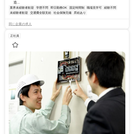
造...
業界未経験者歓迎
学歴不問
即日勤務OK
固定時間制
職場見学可
経験不問
未経験者歓迎
交通費全額支給
社会保険完備
昇給あり
同じ企業の求人
正社員