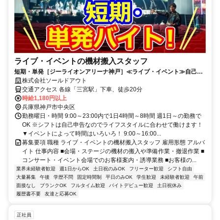
ライブ・イベントの機材搬入スタッフ
短期・単発［ジーライオンアリーナ神戸］≪ライブ・イベント≫自己申
告制！週1日OK！好きな時に働く♪
株式会社ソールドアウト
交通アクセス 各線「三宮駅」下車、徒歩20分
時給1,180円以上
兵庫県神戸市中央区
勤務曜日・時間 9:00～23:00内で1日4時間～8時間 週1日～の勤務で
OK ※シフトは自己申告なのでライフスタイルに合わせて働けます！
▼イベントによって時間はいろいろ！ 9:00～16:00...
募集要項 職種 ライブ・イベントの機材搬入スタッフ 雇用形態 アルバ
イト 仕事内容 ■会場・ステージの機材の搬入や準備作業・撤退作業 ■
コンサート・イベント会場でのお客様案内・誘導業務 ■お客様の...
業界未経験者歓迎
週1日からOK
土日祝のみOK
フリーター歓迎
シフト自由
大量募集
午後
学歴不問
固定時間制
平日のみOK
学生歓迎
未経験者歓迎
午前
面接なし
ブランクOK
フルタイム歓迎
バイトデビュー歓迎
土日祝休み
履歴書不要
友達と応募OK
正社員