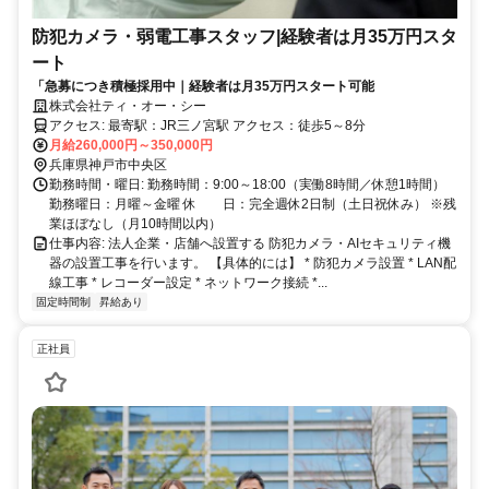
防犯カメラ・弱電工事スタッフ|経験者は月35万円スタ
ート
「急募につき積極採用中｜経験者は月35万円スタート可能
株式会社ティ・オー・シー
アクセス: 最寄駅：JR三ノ宮駅 アクセス：徒歩5～8分
月給260,000円～350,000円
兵庫県神戸市中央区
勤務時間・曜日: 勤務時間：9:00～18:00（実働8時間／休憩1時間）
勤務曜日：月曜～金曜 休 日：完全週休2日制（土日祝休み） ※残
業ほぼなし（月10時間以内）
仕事内容: 法人企業・店舗へ設置する 防犯カメラ・AIセキュリティ機
器の設置工事を行います。 【具体的には】 * 防犯カメラ設置 * LAN配
線工事 * レコーダー設定 * ネットワーク接続 *...
固定時間制
昇給あり
正社員