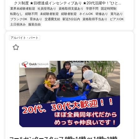
クス制度 ★目標達成インセンティブあり ★20代活躍中！”ひと...
業界未経験者歓迎
社員登用あり
資格取得支援あり
学歴不問
固定時間制
転勤なし
経験不問
未経験者歓迎
経験者歓迎
ネイルOK
研修あり
賞与あり
ブランクOK
育休あり
交通費支給
駅近5分以内
資格取得手当あり
ピアスOK
土日祝休み
服装自由
アルバイト・パート
コールセンタースタッフ 9時~14時 or 14時~19時