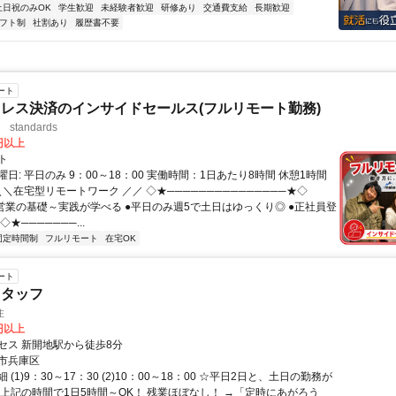
土日祝のみOK
学生歓迎
未経験者歓迎
研修あり
交通費支給
長期歓迎
フト制
社割あり
履歴書不要
ート
レス決済のインサイドセールス(フルリモート勤務)
standards
0円以上
ト
日: 平日のみ 9：00～18：00 実働時間：1日あたり8時間 休憩1時間
＼＼在宅型リモートワーク ／／ ◇★───────────────★◇
提案営業の基礎～実践が学べる ●平日のみ週5で土日はゆっくり◎ ●正社員登
★───────...
固定時間制
フルリモート
在宅OK
ート
スタッフ
住
0円以上
セス 新開地駅から徒歩8分
市兵庫区
(1)9：30～17：30 (2)10：00～18：00 ☆平日2日と、土日の勤務が
☆上記の時間で1日5時間～OK！ 残業ほぼなし！ →「定時にあがろう