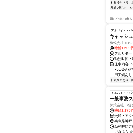
社員登用あり
駅近5分以内
シ
同じ企業の求人
アルバイト・パ
キャッシュ
株式会社make 
時給1,60
フルリモー
勤務時間・曜
仕事内容: 
●BtoB
用実績あり ◇
社員登用あり
アルバイト・パ
一般事務
株式会社 福
時給1,17
交通・アク
兵庫県神戸
勤務時間詳細 
できる方 