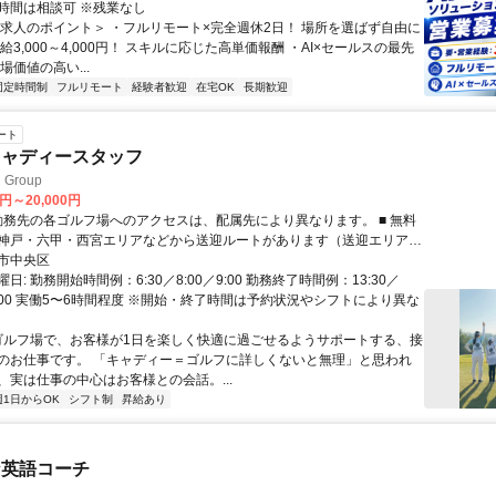
時間は相談可 ※残業なし
＜求人のポイント＞ ・フルリモート×完全週休2日！ 場所を選ばず自由に
給3,000～4,000円！ スキルに応じた高単価報酬 ・AI×セールスの最先
場価値の高い...
固定時間制
フルリモート
経験者歓迎
在宅OK
長期歓迎
ート
キャディースタッフ
Group
0円～20,000円
神戸・六甲・西宮エリアなどから送迎ルートがあります（送迎エリア・
社規定により、ご相談のうえ決定します） ■ マイカー通勤OK
市中央区
日: 勤務開始時間例：6:30／8:00／9:00 勤務終了時間例：13:30／
16:00 実働5〜6時間程度 ※開始・終了時間は予約状況やシフトにより異な
 ゴルフ場で、お客様が1日を楽しく快適に過ごせるようサポートする、接
のお仕事です。 「キャディー＝ゴルフに詳しくないと無理」と思われ
、実は仕事の中心はお客様との会話。...
週1日からOK
シフト制
昇給あり
な英語コーチ