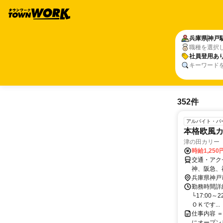
兵庫県
神戸
職種を選択
社員登用あ
キーワード
352件
アルバイト・パ
本格欧風
津の田カリー
時給1,250
交通・アク
神、阪急、
徒歩2分！
兵庫県神戸
勤務時間詳細 
└17:00
ＯＫです...
仕事内容 
にオープン