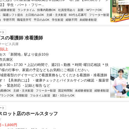
】 学生・パート・フリー...
未経験者歓迎
ランチタイム
扶養内勤務OK
社員登用あり
副業・WワークOK
K
隔週シフト提出
土日祝のみOK
主婦・主夫歓迎
60代も応募可
フリーター歓迎
由
学歴不問
職場見学可
平日のみOK
学生歓迎
経験不問
未経験者歓迎
ート
スの看護師 准看護師
サービス兵庫
0円以上
セス 「新開地」駅より徒歩10分
市兵庫区
 8:30～17:30 ＊上記の時間で、週2日～勤務 ＊時間･曜日応相談 ＊扶
お子様の行事や、家庭の予定などもお気軽にご相談ください。
地域密着型のデイサービスで看護業務をしてくださる看護師・准看護師
す！ 【具体的には】 ・健康チェックとバイタルサインの確認 ・服薬管
ト ・緊急対応 ・記録と報告 など
内勤務OK
主婦・主夫歓迎
フリーター歓迎
固定時間制
未経験者歓迎
経験者歓迎
ブランクOK
長期歓迎
フルタイム歓迎
週2・3日からOK
ート
スロット店のホールスタッフ
ド
円～1,600円