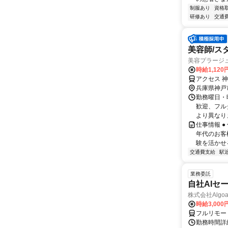
制服あり
資格
研修あり
交通
美容師/ス
美容プラージ
時給1,12
アクセス 
兵庫県神戸
勤務曜日・時
歓迎、フル
より異なりま
仕事情報 
年代のお客
験を活かせる
交通費支給
駅
業務委託
自社AIセ
株式会社Algoa
時給3,000
フルリモー
勤務時間詳細