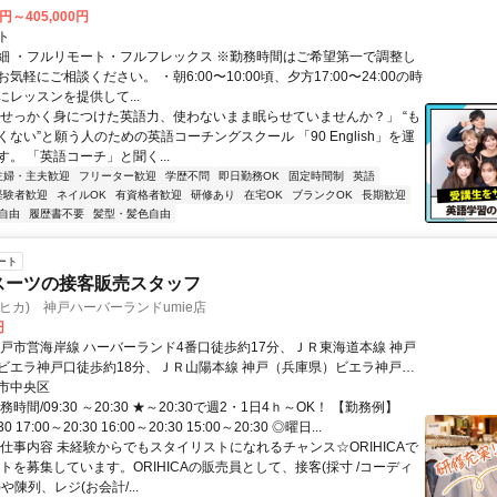
0円～405,000円
ト
細 ・フルリモート・フルフレックス ※勤務時間はご希望第一で調整し
気軽にご相談ください。 ・朝6:00〜10:00頃、夕方17:00〜24:00の時
レッスンを提供して...
「せっかく身につけた英語力、使わないまま眠らせていませんか？」 “も
ない”と願う人のための英語コーチングスクール 「90 English」を運
。 「英語コーチ」と聞く...
主婦・主夫歓迎
フリーター歓迎
学歴不問
即日勤務OK
固定時間制
英語
経験者歓迎
ネイルOK
有資格者歓迎
研修あり
在宅OK
ブランクOK
長期歓迎
自由
履歴書不要
髪型・髪色自由
ート
CAスーツの接客販売スタッフ
オリヒカ) 神戸ハーバーランドumie店
円
神戸市営海岸線 ハーバーランド4番口徒歩約17分、ＪＲ東海道本線 神戸
ビエラ神戸口徒歩約18分、ＪＲ山陽本線 神戸（兵庫県）ビエラ神戸口
分 神戸市営地下鉄ハーバーランド駅より徒歩5分
市中央区
時間/09:30 ～20:30 ★～20:30で週2・1日4ｈ～OK！ 【勤務例】
30 17:00～20:30 16:00～20:30 15:00～20:30 ◎曜日...
お仕事内容 未経験からでもスタイリストになれるチャンス☆ORIHICAで
トを募集しています。ORIHICAの販売員として、接客(採寸 /コーディ
や陳列、レジ(お会計/...