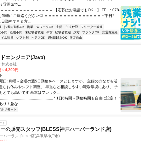
雰囲気で...
＝＝＝＝＝＝＝＝＝＝＝＝＝＝ 【応募はお電話でもOK！】 TEL：078-
72 お気軽にご連絡ください◎ ＝＝＝＝＝＝＝＝＝＝＝＝＝＝＝ ✅平日2
日勤務できる方...
迎
扶養内勤務OK
副業・WワークOK
主婦・主夫歓迎
フリーター歓迎
歴不問
経験不問
未経験者歓迎
午前
経験者歓迎
夕方
ブランクOK
交通費支給
タイム歓迎
シフト制
ピアスOK
週4日以上OK
服装自由
エンジニア(Java)
ー株式会社
円～4,200円
ト
曜日: 月曜～金曜の週5日勤務をベースとしますが、 主婦の方なども活
急なお休みやシフト調整、 早退など相談しやすい職場環境にあり、 チ
とても高いです 基本はフレック...
..................................................... * 1日6時間～勤務時間も自由に設定！ *
り！急な...
フルリモート
ート
ーの販売スタッフ(BLESS神戸ハーバーランド店)
ハーバーランドumie店(兵庫県神戸市)