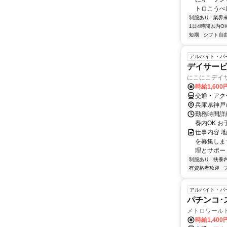
トロこうべ店
制服あり
業界
1日4時間以内O
短期
シフト自
アルバイト・パ
デイサービ
にこにこデイ
時給1,60
交通・アク
兵庫県神戸
勤務時間詳細
養内OK 
仕事内容 
を募集しま
理とサポー
制服あり
扶養
有資格者歓迎
アルバイト・パ
パチンコ･
メトロワール
時給1,400