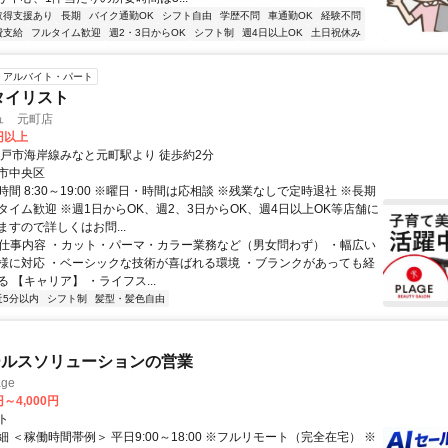
取得支援あり
長期
バイク通勤OK
シフト自由
学歴不問
車通勤OK
経験不問
費支給
フルタイム歓迎
週2・3日からOK
シフト制
週4日以上OK
土日祝休み
アルバイト・パート
タイリスト
ュ 元町店
0円以上
神戸市海岸線みなと元町駅より 徒歩約2分
市中央区
間 8:30～19:00 ※曜日・時間は応相談 ※残業なしで定時退社 ※長期
タイム歓迎 ※週1日からOK、週2、3日からOK、週4日以上OK等店舗に
すので詳しくはお問...
● 仕事内容 ・カット・パーマ・カラー業務など（男女問わず） ・幅広い
様に対応 ・ベーシックな技術が喜ばれる環境 ・ブランクがあっても経
 【キャリア】 ・ライフス...
近5分以内
シフト制
髪型・髪色自由
ールスソリューションの営業
ge
円～4,000円
ト
 ＜稼働時間帯例＞ 平日9:00～18:00 ※フルリモート（完全在宅） ※