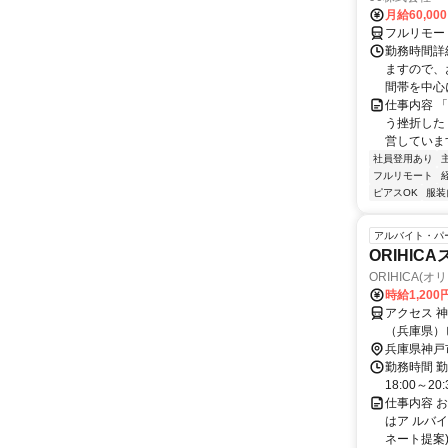
月給60,00
フルリモー
勤務時間詳
ますので、お
間帯を中心に
仕事内容 
う挫折したく
営しています
社員登用あり
フルリモート
ピアスOK
服装
アルバイト・パ
ORIHI
ORIHICA(
時給1,200
アクセス 
（兵庫県）
徒歩約18
兵庫県神戸
勤務時間 勤務
18:00～20:
仕事内容 
はア ルバイ
ネート提案)