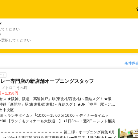
駅
してください
り
を選択してください
条件保
ート
カレー専門店の新店舗オープニングスタッフ
 メトロこうべ店
円～1,350円
セス ★阪神、阪急「高速神戸」駅(東改札/西改札)～直結スグ！ ★阪
神鉄「新開地」駅(東改札/西改札)～直結スグ！ ★JR「神戸」駅～北へ
 ★地下鉄「ハーバーランド」駅～徒歩3分！
市中央区
＜ランチタイム＞ └10:00～15:00 or 16:00 ＜ディナータイム＞
～22:00 【ランチもディナーも大歓迎！】 ●1日3h～・週2日～シフト相談
＝＝＝＝＝＝＝＝＝＝＝＝＝＝＝＝＝＝ 第二弾・オープニング募集 6月
したばかりの新店舗 本格欧風甘辛熟成カレー専門店 【津の田カリー メ