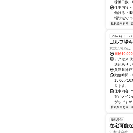
稼働日数・
仕事内容 
働ける ・時
端領域で 市
社員登用あり
アルバイト・パ
ゴルフ場
株式会社K&L 
日給10,00
アクセス: 勤務先の各ゴルフ場へのアクセスは、配属先により異なります。 ■ 無料
送迎あり：
ルートは会
兵庫県神戸
勤務時間・曜
15:00／
ります。
仕事内容:
客がメイン
がちですが
社員登用あり
業務委託
在宅可能
90株式会社