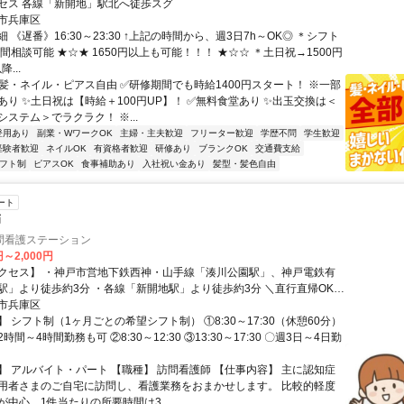
セス 各線「新開地」駅北へ徒歩スグ
市兵庫区
 《遅番》16:30～23:30 ↑上記の時間から、週3日7h～OK◎ ＊シフト
間相談可能 ★☆★ 1650円以上も可能！！！ ★☆☆ ＊土日祝→1500円
...
✨髪・ネイル・ピアス自由 ✅研修期間でも時給1400円スタート！ ※一部
あり ✨土日祝は【時給＋100円UP】！ ✅無料食堂あり ✨出玉交換は＜
ステム＞でラクラク！ ※...
登用あり
副業・WワークOK
主婦・主夫歓迎
フリーター歓迎
学歴不問
学生歓迎
経験者歓迎
ネイルOK
有資格者歓迎
研修あり
ブランクOK
交通費支給
フト制
ピアスOK
食事補助あり
入社祝い金あり
髪型・髪色自由
ート
師
問看護ステーション
円～2,000円
クセス】 ・神戸市営地下鉄西神・山手線「湊川公園駅」、神戸電鉄有
より徒歩約3分 ・各線「新開地駅」より徒歩約3分 ＼直行直帰OK！
市兵庫区
、バイク通勤可（駐車場なし） 〇自転車通勤可
 シフト制（1ヶ月ごとの希望シフト制） ①8:30～17:30（休憩60分）
間～4時間勤務も可 ②8:30～12:30 ③13:30～17:30 〇週3日～4日勤
】 アルバイト・パート 【職種】 訪問看護師 【仕事内容】 主に認知症
用者さまのご自宅に訪問し、看護業務をおまかせします。 比較的軽度
中心、1件当たりの所要時間は3...