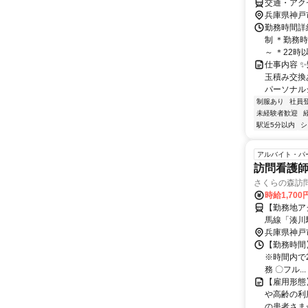
交通・アク
兵庫県神戸
勤務時間詳細
制 ＊勤務時
～ ＊22時以降
仕事内容 
玉積み交換
パーソナルシ
制服あり
社員
未経験者歓迎
駅近5分以内
シ
アルバイト・パ
訪問看護
さくらの森訪
時給1,700
【勤務地ア
馬線「湊川駅」
兵庫県神戸
／ 〇車
【勤務時間】
※時間内で2時
務 〇フル...
【雇用形態
や高齢の利
の患者さまが