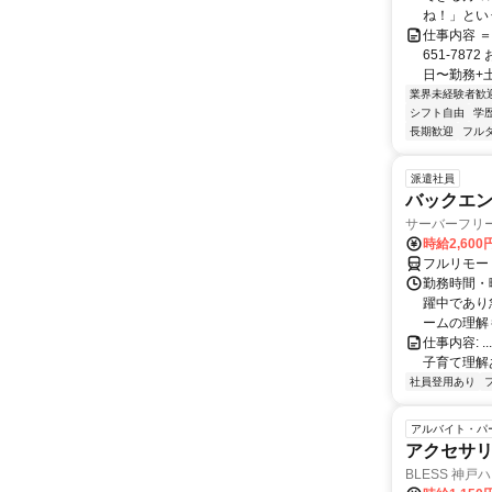
ね！」という
仕事内容 ＝
651-78
日〜勤務+土
業界未経験者歓
シフト自由
学
長期歓迎
フル
派遣社員
バックエンド
サーバーフリ
時給2,600
フルリモー
勤務時間・
躍中であり
ームの理解も
仕事内容: ......
子育て理解あ
社員登用あり
アルバイト・パ
アクセサリ
BLESS 神戸