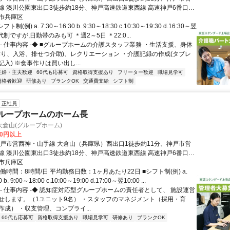
線 湊川公園東出口3徒歩約18分、神戸高速鉄道東西線 高速神戸6番口徒
 各線「大倉山」駅から徒歩約11分
市兵庫区
制(例) a. 7:30～16:30 b. 9:30～18:30 c.10:30～19:30 d.16:30～翌
交代制ですが,日勤帯のみも可 ＊週2～5日 ＊22:0...
- 仕事内容 -◆ ■グループホームの介護スタッフ業務 ・生活支援、身体
作り、入浴、排せつ介助)、レクリエーション ・介護記録の作成(タブレ
入) ※食事作りは買い出し...
主婦・主夫歓迎
60代も応募可
資格取得支援あり
フリーター歓迎
職場見学可
資格者歓迎
研修あり
ブランクOK
交通費支給
シフト制
正社員
グループホームのホーム長
倉山(グループホーム)
00円以上
神戸市営西神・山手線 大倉山（兵庫県）西出口1徒歩約11分、神戸市営
線 湊川公園東出口3徒歩約18分、神戸高速鉄道東西線 高速神戸6番口徒
 各線「大倉山」駅から徒歩約11分
市兵庫区
働時間：8時間/日 平均勤務日数：1ヶ月あたり22日 ■シフト制(例) a.
 b. 9:00～18:00 c.10:00～19:00 d.17:00～翌10:00 ...
◆- 仕事内容 -◆ 認知症対応型グループホームの責任者として、 施設運営
せします。（1ユニット9名） ・スタッフのマネジメント（採用・育
成） ・収支管理、コンプライ...
60代も応募可
資格取得支援あり
職場見学可
研修あり
ブランクOK