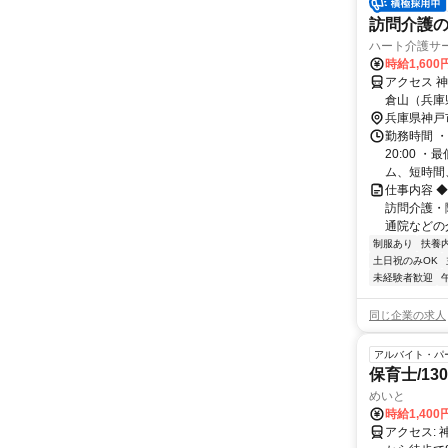
訪問介護
ハート介護サ
時給1,600
アクセス 
倉山（兵庫
駅やJR神
兵庫県神戸
す。
勤務時間 ・
20:00 
ム、短時間、
仕事内容 
訪問介護・
通院などの介
制服あり
扶養
土日祝のみOK
未経験者歓迎
同じ企業の求人
アルバイト・パ
保育士/130
めいと
時給1,400
アクセス: 神戸市営地下鉄山手線 大倉山駅から徒歩で2分 神戸高速東西線 西元町駅