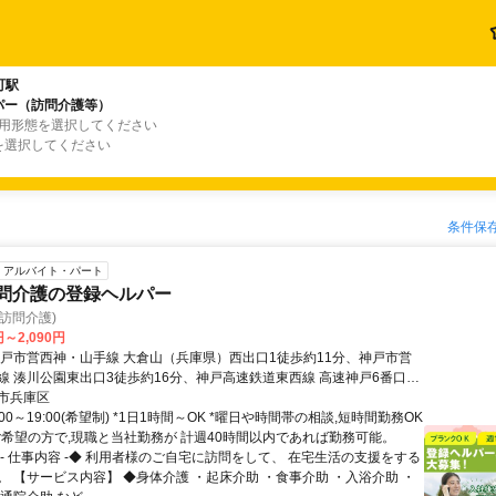
町駅
パー（訪問介護等）
雇用形態を選択してください
を選択してください
条件保
アルバイト・パート
訪問介護の登録ヘルパー
(訪問介護)
円～2,090円
神戸市営西神・山手線 大倉山（兵庫県）西出口1徒歩約11分、神戸市営
線 湊川公園東出口3徒歩約16分、神戸高速鉄道東西線 高速神戸6番口徒
 地下鉄西神・山手線「大倉山」駅から徒歩約11分
市兵庫区
:00～19:00(希望制) *1日1時間～OK *曜日や時間帯の相談,短時間勤務OK
ご希望の方で,現職と当社勤務が 計週40時間以内であれば勤務可能。
◆- 仕事内容 -◆ 利用者様のご自宅に訪問をして、 在宅生活の支援をする
。 【サービス内容】 ◆身体介護 ・起床介助 ・食事介助 ・入浴介助 ・