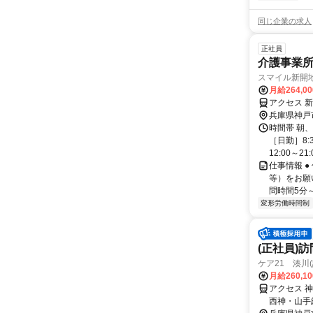
同じ企業の求人
正社員
介護事業
スマイル新開
月給264,0
アクセス 新
兵庫県神戸
時間帯 朝
［日勤］8:3
12:00～21:
仕事情報 
等）をお願
問時間5分～
変形労働時間制
(正社員)
ケア21 湊川
月給260,1
アクセス 
西神・山手