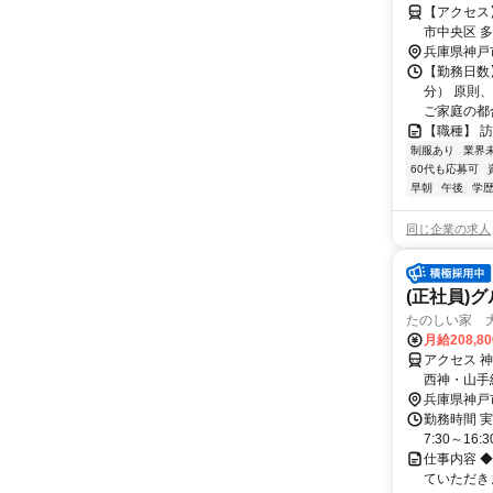
【アクセス】 
市中央区 多聞通4-1-3中山ﾋ
駅 徒歩1分
兵庫県神戸
【勤務日数】
分） 原則
ご家庭の都合
【職種】 
制服あり
業界
60代も応募可
早朝
午後
学
同じ企業の求人
(正社員)
たのしい家 大
月給208,8
アクセス 
西神・山手
歩約18分
兵庫県神戸
勤務時間 実
7:30～16:30
仕事内容 ◆
ていただき