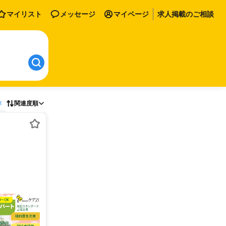
マイリスト
メッセージ
マイページ
求人掲載のご相談
存
関連度順