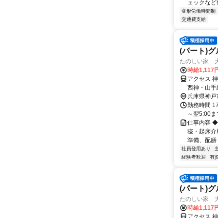
ェックなど
変形労働時間制
交通費支給
(パート)
たのしい家 大
時給1,117
アクセス 
西神・山手
歩約18分
兵庫県神戸
勤務時間 17
～翌5:00
仕事内容 
寝・起床介
準備、配膳 
社員登用あり
経験者歓迎
有
(パート)
たのしい家 大
時給1,117
アクセス 