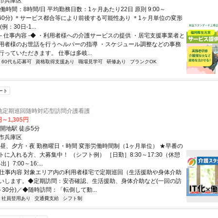
 地下鉄西神・山手線「大倉山」駅から徒歩約11分
市兵庫区
働時間：8時間/日 平均勤務日数：1ヶ月あたり22日 原則 9:00～
休憩60分) ＊サービス都合等により前後する可能性あり ＊1ヶ月単位の変形
例：30日-1...
◆- 仕事内容 -◆ ・利用者様への介護サービスの提供 ・居宅支援事業者と
用者様のお世話を行うヘルパーの指導 ・スケジュール調整などの事務
っていただきます。 仕事は多岐...
60代も応募可
資格取得支援あり
職場見学可
研修あり
ブランクOK
ート
地定期巡回随時対応型訪問介護看護
円～1,305円
開地駅 徒歩5分
市兵庫区
、昼、夕方・夜 勤務曜日・時間 変形労働時間制（1ヶ月単位） ★早番の
に入れる方、大募集中！ （シフト例） ［日勤］8:30～17:30（休憩
］7:00～16:...
● 仕事内容 対象エリア内の利用者様宅で定期巡回（生活援助や身体介助
いします。◆定期訪問：安否確認、生活援助、身体介助など(一回の訪
30分)／◆随時訪問：「転倒して動...
社員登用あり
交通費支給
シフト制