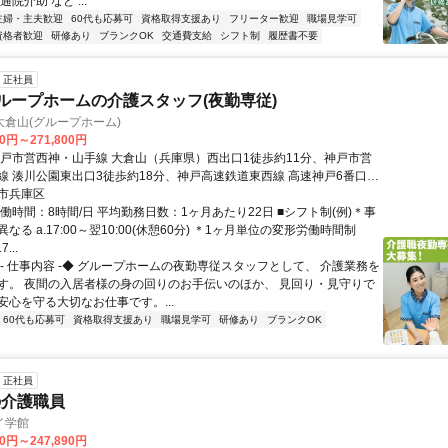
院介助 など ...
主婦・主夫歓迎
60代も応募可
資格取得支援あり
フリーター歓迎
職場見学可
資格者歓迎
研修あり
ブランクOK
交通費支給
シフト制
履歴書不要
正社員
グループホームの介護スタッフ(夜勤専従)
倉山(グループホーム)
00円～271,800円
神戸市営西神・山手線 大倉山（兵庫県）西出口1徒歩約11分、神戸市営
線 湊川公園東出口3徒歩約18分、神戸高速鉄道東西線 高速神戸6番口徒
 各線「大倉山」駅から徒歩約11分
市兵庫区
働時間：8時間/日 平均勤務日数：1ヶ月あたり22日 ■シフト制(例)＊事
なる a.17:00～翌10:00(休憩60分) ＊1ヶ月単位の変形労働時間制
...
◆- 仕事内容 -◆ グループホームの夜勤専従スタッフとして、 介護業務を
す。 夜間の入居者様の身の回りのお手伝いのほか、 見回り・見守りで
安心を守る大切なお仕事です。...
60代も応募可
資格取得支援あり
職場見学可
研修あり
ブランクOK
正社員
の介護職員
イ学館
90円～247,890円