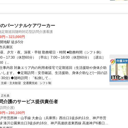
所のパーソナルケアワーカー
地定期巡回随時対応型訪問介護看護
00円～323,000円
開地駅 徒歩5分
市兵庫区
、昼、夕方・夜、深夜・早朝 勤務曜日・時間 ■勤務時間（シフト例）
0～17:30（休憩60分） ［早出］7:00～16:00（休憩60分） ［遅出］
00（...
● 仕事内容 対象エリア内の利用者様宅で定期巡回（生活援助や身体介助
いします。 ◆定期訪問：安否確認、生活援助、身体介助など(一回の訪
30分) ◆随時訪問：「転倒して...
主婦・主夫歓迎
交通費支給
シフト制
正社員
訪問介護のサービス提供責任者
(訪問介護)
00円～280,100円
神戸市営西神・山手線 大倉山（兵庫県）西出口1徒歩約11分、神戸市営
線 湊川公園東出口3徒歩約16分、神戸高速鉄道東西線 高速神戸6番口徒