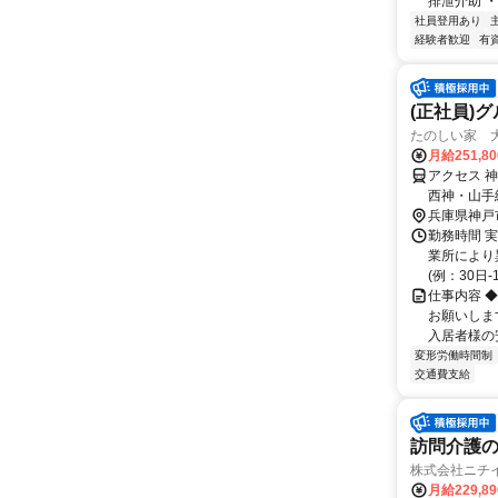
排泄介助 ・通
社員登用あり
経験者歓迎
有
(正社員)
たのしい家 大
月給251,8
アクセス 
西神・山手
歩約18分
兵庫県神戸
勤務時間 実
業所により異
(例：30日-17
仕事内容 
お願いしま
入居者様の
変形労働時間制
交通費支給
訪問介護
株式会社ニチ
月給229,8