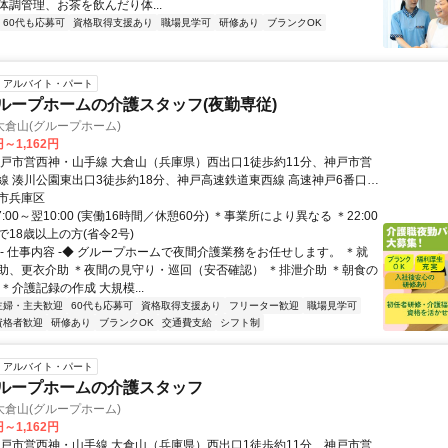
体調管理、お茶を飲んだり体...
60代も応募可
資格取得支援あり
職場見学可
研修あり
ブランクOK
アルバイト・パート
グループホームの介護スタッフ(夜勤専従)
倉山(グループホーム)
円～1,162円
神戸市営西神・山手線 大倉山（兵庫県）西出口1徒歩約11分、神戸市営
線 湊川公園東出口3徒歩約18分、神戸高速鉄道東西線 高速神戸6番口徒
 各線「大倉山」駅から徒歩約11分
市兵庫区
:00～翌10:00 (実働16時間／休憩60分) ＊事業所により異なる ＊22:00
まで18歳以上の方(省令2号)
◆- 仕事内容 -◆ グループホームで夜間介護業務をお任せします。 ＊就
助、更衣介助 ＊夜間の見守り・巡回（安否確認） ＊排泄介助 ＊朝食の
＊介護記録の作成 大規模...
主婦・主夫歓迎
60代も応募可
資格取得支援あり
フリーター歓迎
職場見学可
資格者歓迎
研修あり
ブランクOK
交通費支給
シフト制
アルバイト・パート
グループホームの介護スタッフ
倉山(グループホーム)
円～1,162円
神戸市営西神・山手線 大倉山（兵庫県）西出口1徒歩約11分、神戸市営