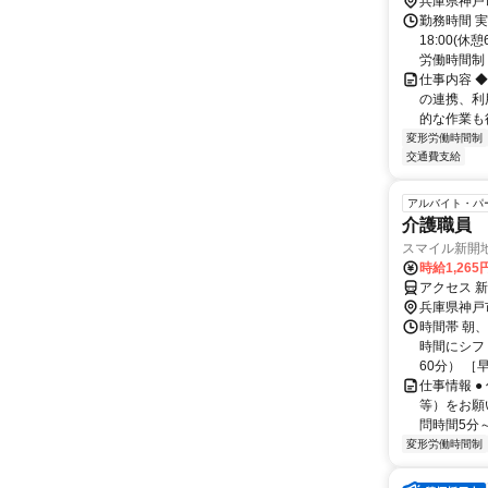
歩約16分
兵庫県神戸
勤務時間 実
18:00(
労働時間制 (
仕事内容 
の連携、利
的な作業も行
変形労働時間制
交通費支給
アルバイト・パ
介護職員
スマイル新開
時給1,265
アクセス 新
兵庫県神戸
時間帯 朝
時間にシフト
60分） ［早出
仕事情報 
等）をお願
問時間5分～
変形労働時間制