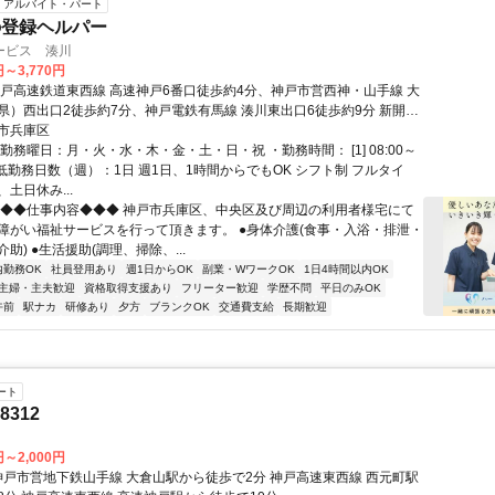
アルバイト・パート
の登録ヘルパー
ービス 湊川
円～3,770円
神戸高速鉄道東西線 高速神戸6番口徒歩約4分、神戸市営西神・山手線 大
県）西出口2徒歩約7分、神戸電鉄有馬線 湊川東出口6徒歩約9分 新開地
戸駅からも徒歩圏内です。ライフ神戸駅店から北西に徒歩5分くらいで
市兵庫区
勤務曜日：月・火・水・木・金・土・日・祝 ・勤務時間： [1] 08:00～
・最低勤務日数（週）：1日 週1日、1時間からでもOK シフト制 フルタイ
土日休み...
◆◆◆仕事内容◆◆◆ 神戸市兵庫区、中央区及び周辺の利用者様宅にて
障がい福祉サービスを行って頂きます。 ●身体介護(食事・入浴・排泄・
助) ●生活援助(調理、掃除、...
内勤務OK
社員登用あり
週1日からOK
副業・WワークOK
1日4時間以内OK
主婦・主夫歓迎
資格取得支援あり
フリーター歓迎
学歴不問
平日のみOK
午前
駅ナカ
研修あり
夕方
ブランクOK
交通費支給
長期歓迎
ート
8312
円～2,000円