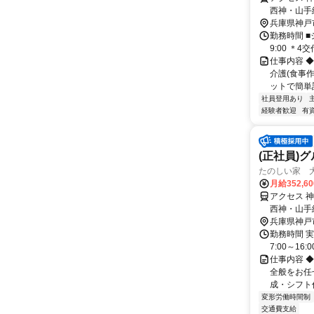
西神・山手
歩約18分
兵庫県神戸
勤務時間 ■シフト
9:00 ＊4
仕事内容 ◆
介護(食事
ットで簡単記
社員登用あり
経験者歓迎
有
(正社員)
たのしい家 大
月給352,6
アクセス 
西神・山手
歩約18分
兵庫県神戸
勤務時間 実
7:00～16:00
仕事内容 
全般をお任
成・シフト作
変形労働時間制
交通費支給