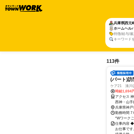
兵庫県
西元
ホームヘル
特徴/給与/
キーワード
113件
(パート)
ケア21 湊川
時給1,694
アクセス 
西神・山手
歩約16分
兵庫県神戸
勤務時間 7
*Wワーク
仕事内容 
お仕事です