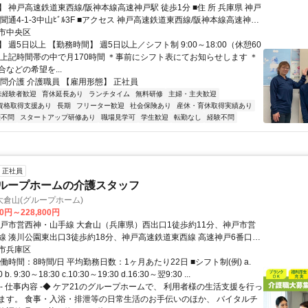
神戸高速鉄道東西線/阪神本線高速神戸駅 徒歩1分 ■住 所 兵庫県 神戸
ﾞﾙ3F ■アクセス 神戸高速鉄道東西線/阪神本線高速神戸
市中央区
 週5日以上 【勤務時間】 週5日以上／シフト制 9:00～18:00（休憩60
、上記時間帯の中で月170時間 ＊事前にシフト表にてお知らせします ＊
などの希望を...
訪問介護 介護職員 【雇用形態】 正社員
未経験者歓迎
育休延長あり
ランチタイム
無料研修
主婦・主夫歓迎
資格取得支援あり
長期
フリーター歓迎
社会保険あり
産休・育休取得実績あり
歴不問
スタートアップ研修あり
職場見学可
学生歓迎
転勤なし
経験不問
正社員
グループホームの介護スタッフ
倉山(グループホーム)
00円～228,800円
神戸市営西神・山手線 大倉山（兵庫県）西出口1徒歩約11分、神戸市営
線 湊川公園東出口3徒歩約18分、神戸高速鉄道東西線 高速神戸6番口徒
 各線「大倉山」駅から徒歩約11分
市兵庫区
働時間：8時間/日 平均勤務日数：1ヶ月あたり22日 ■シフト制(例) a.
 b. 9:30～18:30 c.10:30～19:30 d.16:30～翌9:30 ...
- 仕事内容 -◆ ケア21のグループホームで、 利用者様の生活支援を行っ
ます。 食事・入浴・排泄等の日常生活のお手伝いのほか、 バイタルチ