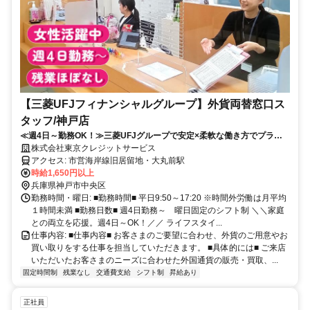
【三菱UFJフィナンシャルグループ】外貨両替窓口ス
タッフ/神戸店
≪週4日～勤務OK！≫三菱UFJグループで安定×柔軟な働き方でプライ
ベートも充実◎国内トップクラスの外貨両替専門店/残業ほぼなし/金融業
株式会社東京クレジットサービス
界経験者活躍中！
アクセス: 市営海岸線旧居留地・大丸前駅
時給1,650円以上
兵庫県神戸市中央区
勤務時間・曜日: ■勤務時間■ 平日9:50～17:20 ※時間外労働は月平均
１時間未満 ■勤務日数■ 週4日勤務～ 曜日固定のシフト制 ＼＼家庭
との両立を応援。週4日～OK！／／ ライフスタイ...
仕事内容: ■仕事内容■ お客さまのご要望に合わせ、外貨のご用意やお
買い取りをする仕事を担当していただきます。 ■具体的には■ ご来店
いただいたお客さまのニーズに合わせた外国通貨の販売・買取、...
固定時間制
残業なし
交通費支給
シフト制
昇給あり
正社員