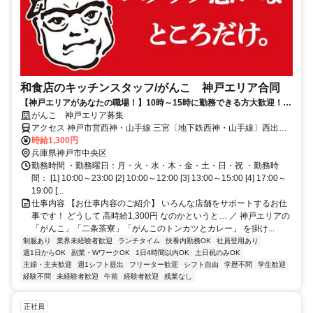
和食店のキッチンスタッフ/がんこ 神戸エリア合同
【神戸エリアがあなたの職場！】10時～15時に勤務できる方大歓迎！週
1/2h～OK☆高時給1,300円！まかないありの調理＆洗い場スタッフ♪
がんこ 神戸エリア募集
アクセス 神戸市営西神・山手線 三宮〔地下鉄西神・山手線〕西出口1
徒歩約4分、阪急神戸本線 神戸三宮〔阪急線〕西口徒歩約4分、神戸
時給1,300円
高速鉄道東西線 神戸三宮〔阪急線〕西口徒歩約4分
兵庫県神戸市中央区
勤務時間 ・勤務曜日：月・火・水・木・金・土・日・祝 ・勤務時
間： [1] 10:00～23:00 [2] 10:00～12:00 [3] 13:00～15:00 [4] 17:00～
19:00 [...
仕事内容 【お仕事内容のご紹介】 いろんな店舗をサポートするお仕
事です！ どうして 高時給1,300円 なのかというと… ／ 神戸エリアの
「がんこ」「二条茶寮」「がんこのトンカツとカレー」 を掛け...
制服あり
業界未経験者歓迎
ランチタイム
扶養内勤務OK
社員登用あり
週1日からOK
副業・WワークOK
1日4時間以内OK
土日祝のみOK
主婦・主夫歓迎
週1シフト提出
フリーター歓迎
シフト自由
学歴不問
学生歓迎
経験不問
未経験者歓迎
午前
経験者歓迎
残業なし
正社員