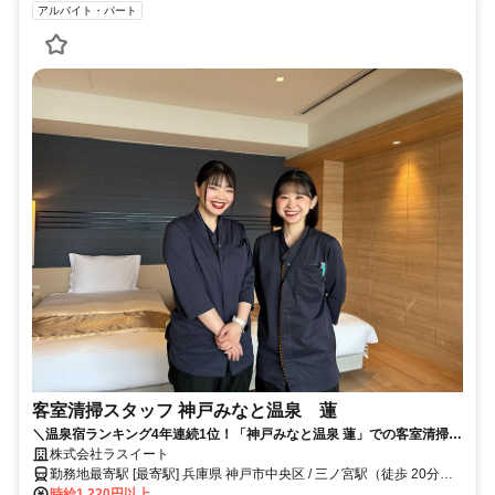
アルバイト・パート
客室清掃スタッフ 神戸みなと温泉 蓮
＼温泉宿ランキング4年連続1位！「神戸みなと温泉 蓮」での客室清掃の
お仕事！／週3日～OKの柔軟シフトで、家庭やプライベートとの両立も
株式会社ラスイート
簡単♪三宮から無料送迎バスあり！働き方の希望はお気軽にご相談可能で
勤務地最寄駅 [最寄駅] 兵庫県 神戸市中央区 / 三ノ宮駅（徒歩 20分）
す◎
ほか
時給1,220円以上