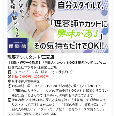
理容アシスタント/三宮店
【副業・Wワーク歓迎】「明日入りたい」もOK◎ 稼ぎたい時にガッツ
リ稼ぐ！子育て後の本格復帰も大歓迎！週2日～OK
株式会社マツモト-理髪館 三宮店
アクセス: 「三ノ宮」駅東口2から徒歩約1分
月給40,000円～100,000円
兵庫県神戸市中央区
勤務時間・曜日: 9：00～19：30 上記時間で週2日／1日3h～OK！
「明日急に入りたい！」などの 直前申請もOKです！ 残業や営業後の
練習はありませんので 仕事終わりの時間も大切にできます...
仕事内容: ／ 創業71年の歴史と実績を誇る『理髪館』で 理容師スタイ
リストとして活躍しませんか？ ＼ 『本業の合間に、資格を活かして
副収入を得たい』 『フットワーク軽く、自分のペースで働きたい』...
シフト自由
残業なし
週2・3日からOK