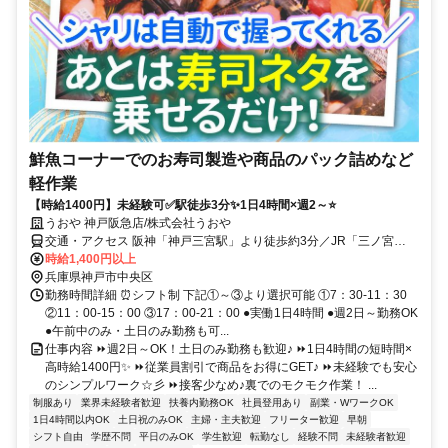
鮮魚コーナーでのお寿司製造や商品のパック詰めなど
軽作業
【時給1400円】未経験可✅駅徒歩3分✨1日4時間×週2～⭐
うおや 神戸阪急店/株式会社うおや
交通・アクセス 阪神「神戸三宮駅」より徒歩約3分／JR「三ノ宮
駅」・阪急「神戸三宮駅」より徒歩約5分
時給1,400円以上
兵庫県神戸市中央区
勤務時間詳細 ⏰シフト制 下記①～③より選択可能 ①7：30-11：30
②11：00-15：00 ③17：00-21：00 ●実働1日4時間 ●週2日～勤務OK
●午前中のみ・土日のみ勤務も可...
仕事内容 ⏩週2日～OK！土日のみ勤務も歓迎♪ ⏩1日4時間の短時間×
高時給1400円✨ ⏩従業員割引で商品をお得にGET♪ ⏩未経験でも安心
のシンプルワーク☆彡 ⏩接客少なめ♪裏でのモクモク作業！ ...
制服あり
業界未経験者歓迎
扶養内勤務OK
社員登用あり
副業・WワークOK
1日4時間以内OK
土日祝のみOK
主婦・主夫歓迎
フリーター歓迎
早朝
シフト自由
学歴不問
平日のみOK
学生歓迎
転勤なし
経験不問
未経験者歓迎