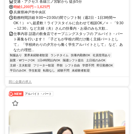
交通・アクセス 各線三ノ宮駅から 徒歩5分
時給1,200円～1,625円
兵庫県神戸市中央区
勤務時間詳細 9:00〜23:00の間でシフト制（週2日・1日3時間〜
OK！） ⭐＼超柔軟！ライフスタイルに合わせて相談OK／⭐ ・「9:30
～12:30」など主婦（夫）さんの扶養内・お昼のみも大歓...
仕事内容 話題の飲食店でオープニングスタッフの アルバイト・パー
ト募集を行います！ 「子どもが学校の間だけ働く主婦パートとし
て」 「学校終わりの夕方から働く学生アルバイトとして」 など、あ
なたの理想...
制服あり
業界未経験者歓迎
ランチタイム
扶養内勤務OK
社員登用あり
副業・WワークOK
1日4時間以内OK
隔週シフト提出
土日祝のみOK
主婦・主夫歓迎
フリーター歓迎
早朝
シフト自由
学歴不問
即日勤務OK
平日のみOK
学生歓迎
転勤なし
経験不問
未経験者歓迎
同じ企業の求人
アルバイト・パート