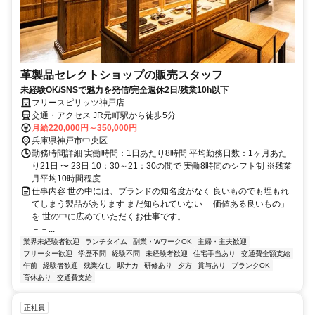
革製品セレクトショップの販売スタッフ
未経験OK/SNSで魅力を発信/完全週休2日/残業10h以下
フリースピリッツ神戸店
交通・アクセス JR元町駅から徒歩5分
月給220,000円～350,000円
兵庫県神戸市中央区
勤務時間詳細 実働時間：1日あたり8時間 平均勤務日数：1ヶ月あた
り21日 〜 23日 10：30～21：30の間で 実働8時間のシフト制 ※残業
月平均10時間程度
仕事内容 世の中には、ブランドの知名度がなく 良いものでも埋もれ
てしまう製品があります まだ知られていない 「価値ある良いもの」
を 世の中に広めていただくお仕事です。 －－－－－－－－－－－－
－－...
業界未経験者歓迎
ランチタイム
副業・WワークOK
主婦・主夫歓迎
フリーター歓迎
学歴不問
経験不問
未経験者歓迎
住宅手当あり
交通費全額支給
午前
経験者歓迎
残業なし
駅ナカ
研修あり
夕方
賞与あり
ブランクOK
育休あり
交通費支給
正社員