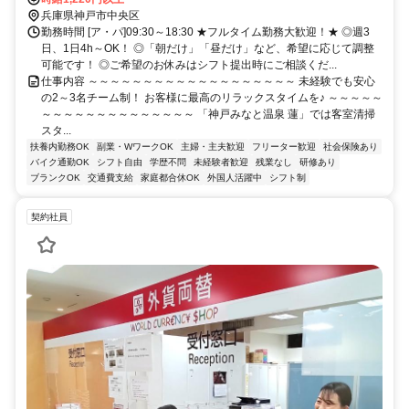
兵庫県神戸市中央区
勤務時間 [ア・パ]09:30～18:30 ★フルタイム勤務大歓迎！★ ◎週3
日、1日4h～OK！ ◎「朝だけ」「昼だけ」など、希望に応じて調整
可能です！ ◎ご希望のお休みはシフト提出時にご相談くだ...
仕事内容 ～～～～～～～～～～～～～～～～～～～ 未経験でも安心
の2～3名チーム制！ お客様に最高のリラックスタイムを♪ ～～～～～
～～～～～～～～～～～～～～ 「神戸みなと温泉 蓮」では客室清掃
スタ...
扶養内勤務OK
副業・WワークOK
主婦・主夫歓迎
フリーター歓迎
社会保険あり
バイク通勤OK
シフト自由
学歴不問
未経験者歓迎
残業なし
研修あり
ブランクOK
交通費支給
家庭都合休OK
外国人活躍中
シフト制
契約社員