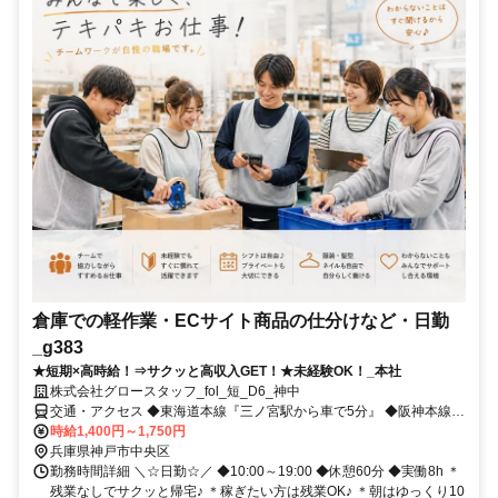
倉庫での軽作業・ECサイト商品の仕分けなど・日勤
_g383
★短期×高時給！⇒サクッと高収入GET！★未経験OK！_本社
株式会社グロースタッフ_fol_短_D6_神中
交通・アクセス ◆東海道本線『三ノ宮駅から車で5分』 ◆阪神本線
『神戸三宮駅・春日野道駅から車で5分』
時給1,400円～1,750円
兵庫県神戸市中央区
勤務時間詳細 ＼☆日勤☆／ ◆10:00～19:00 ◆休憩60分 ◆実働8h ＊
残業なしでサクッと帰宅♪ ＊稼ぎたい方は残業OK♪ ＊朝はゆっくり10