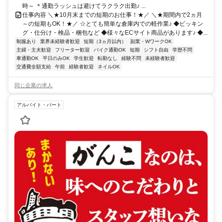
時～ ＊通勤ラッシュは避けてラクラク出勤♪ ...
仕事内容 ＼★10月末までの短期のお仕事！★／ ＼★期間内で2ヵ月
～の短期もOK！★／ ☆とても簡単な倉庫内での軽作業♪ ◆ピッキン
グ・仕分け・検品・梱包など ◆様々なECサイト商品があります♪ ◆...
制服あり
業界未経験者歓迎
短期（3ヵ月以内）
副業・WワークOK
主婦・主夫歓迎
フリーター歓迎
バイク通勤OK
短期
シフト自由
学歴不問
車通勤OK
平日のみOK
学生歓迎
転勤なし
経験不問
未経験者歓迎
交通費全額支給
午前
経験者歓迎
ネイルOK
同じ企業の求人
アルバイト・パート