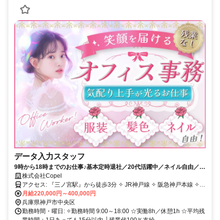
データ入力スタッフ
9時から18時までのお仕事♪基本定時退社／20代活躍中／ネイル自由／駅
ちかのきれいなオフィス
株式会社Copel
アクセス: 『三ノ宮駅』から徒歩3分 ✧ JR神戸線 ✧ 阪急神戸本線 ✧
阪神本線 ✧ 神戸市営地下鉄西神・山手線 ✧ ポートライナー
月給220,000円～400,000円
兵庫県神戸市中央区
勤務時間・曜日: ✧勤務時間 9:00～18:00 ☆実働8h／休憩1h ☆平均残
業時間：1日あっても15分以内 └残業代100％支給