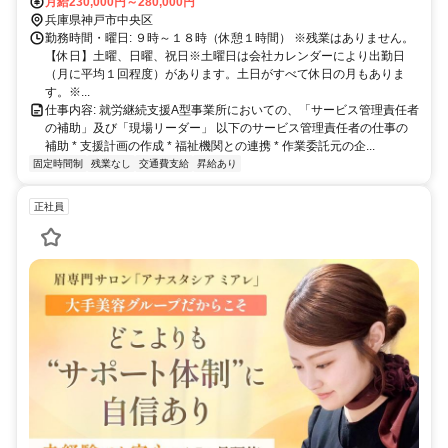
月給230,000円～280,000円
兵庫県神戸市中央区
勤務時間・曜日: ９時～１８時（休憩１時間） ※残業はありません。
【休日】土曜、日曜、祝日※土曜日は会社カレンダーにより出勤日
（月に平均１回程度）があります。土日がすべて休日の月もありま
す。※...
仕事内容: 就労継続支援A型事業所においての、「サービス管理責任者
の補助」及び「現場リーダー」 以下のサービス管理責任者の仕事の
補助 * 支援計画の作成 * 福祉機関との連携 * 作業委託元の企...
固定時間制
残業なし
交通費支給
昇給あり
正社員