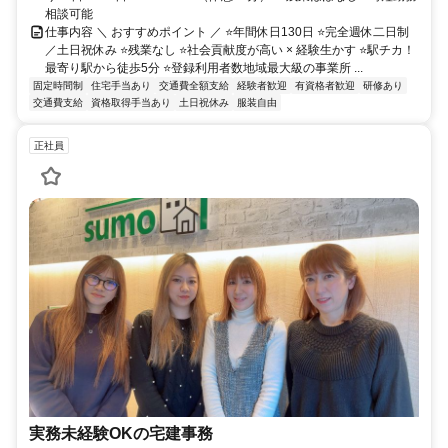
相談可能
仕事内容 ＼ おすすめポイント ／ ⭐年間休日130日 ⭐完全週休二日制
／土日祝休み ⭐残業なし ⭐社会貢献度が高い × 経験生かす ⭐駅チカ！
最寄り駅から徒歩5分 ⭐登録利用者数地域最大級の事業所 ...
固定時間制
住宅手当あり
交通費全額支給
経験者歓迎
有資格者歓迎
研修あり
交通費支給
資格取得手当あり
土日祝休み
服装自由
正社員
実務未経験OKの宅建事務