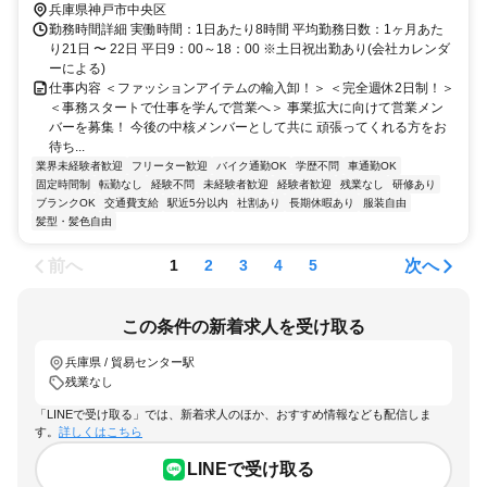
兵庫県神戸市中央区
勤務時間詳細 実働時間：1日あたり8時間 平均勤務日数：1ヶ月あた
り21日 〜 22日 平日9：00～18：00 ※土日祝出勤あり(会社カレンダ
ーによる)
仕事内容 ＜ファッションアイテムの輸入卸！＞ ＜完全週休2日制！＞
＜事務スタートで仕事を学んで営業へ＞ 事業拡大に向けて営業メン
バーを募集！ 今後の中核メンバーとして共に 頑張ってくれる方をお
待ち...
業界未経験者歓迎
フリーター歓迎
バイク通勤OK
学歴不問
車通勤OK
固定時間制
転勤なし
経験不問
未経験者歓迎
経験者歓迎
残業なし
研修あり
ブランクOK
交通費支給
駅近5分以内
社割あり
長期休暇あり
服装自由
髪型・髪色自由
前へ
次へ
1
2
3
4
5
この条件の新着求人を受け取る
兵庫県 / 貿易センター駅
残業なし
「LINEで受け取る」では、新着求人のほか、おすすめ情報なども配信しま
す。
詳しくはこちら
LINEで受け取る