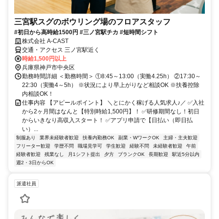
三宮駅スグのボウリング場のフロアスタッフ
#初日から高時給1500円 #三ノ宮駅チカ #短時間シフト
株式会社 A-CAST
交通・アクセス 三ノ宮駅近く
時給1,500円以上
兵庫県神戸市中央区
勤務時間詳細 ＜勤務時間＞ ①8:45～13:00（実働4.25h） ②17:30～
22:30（実働4～5h） ※状況により早上がりなど相談OK ※扶養控除
内相談OK！
仕事内容 【アピールポイント】 ＼とにかく稼げる人気求人♪／ ✅入社
から2ヶ月間はなんと【特別時給1,500円】！ ✅研修期間なし！初日
からいきなり高収入スタート！ ✅アプリ申請で【日払い（即日払
い）...
制服あり
業界未経験者歓迎
扶養内勤務OK
副業・WワークOK
主婦・主夫歓迎
フリーター歓迎
学歴不問
職場見学可
学生歓迎
経験不問
未経験者歓迎
午前
経験者歓迎
残業なし
月1シフト提出
夕方
ブランクOK
長期歓迎
駅近5分以内
週2・3日からOK
派遣社員