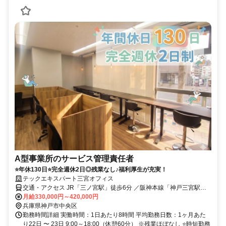
A型事業所のサービス管理責任者
⭐年休130日⭐完全週休2日◎残業なし♪福利厚生が充実！
テックエキスパート三宮オフィス
交通・アクセス JR「三ノ宮駅」徒歩6分 ／阪神本線「神戸三宮駅」
徒歩6分
月給330,000円～420,000円
兵庫県神戸市中央区
勤務時間詳細 実働時間：1日あたり8時間 平均勤務日数：1ヶ月あた
り22日 〜 23日 9:00～18:00（休憩60分） ※残業ほぼなし ⭐時短勤務