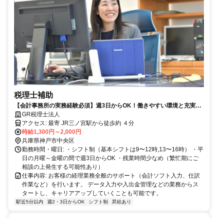
税理士補助
【会計事務所の実務経験必須】週3日からOK！働きやすい環境と充実し
た福利厚生をご用意しています
GR税理士法人
アクセス: 最寄 JR三ノ宮駅から徒歩約 ４分
時給1,300円～2,000円
兵庫県神戸市中央区
勤務時間・曜日: ・シフト制（基本シフトは9〜12時,13〜16時） ・平
日の月曜～金曜の間で週3日からOK ・残業時間少なめ（繁忙期にご
相談の上発生する可能性あり）
仕事内容: お客様の経理業務全般のサポート（会計ソフト入力、仕訳
作業など）を行います。 データ入力や入出金管理などの業務からス
タートし、キャリアアップしていくことも可能です。
駅近5分以内
週2・3日からOK
シフト制
昇給あり