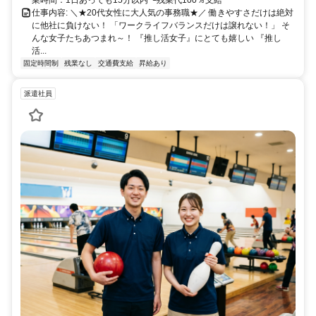
仕事内容: ＼★20代女性に大人気の事務職★／ 働きやすさだけは絶対
に他社に負けない！ 「ワークライフバランスだけは譲れない！」 そ
んな女子たちあつまれ～！ 『推し活女子』にとても嬉しい 『推し
活...
固定時間制
残業なし
交通費支給
昇給あり
派遣社員