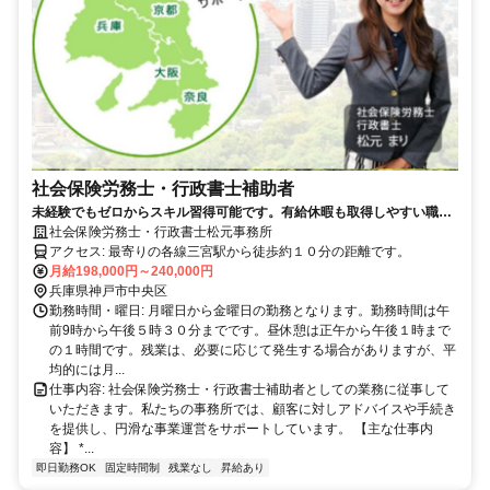
社会保険労務士・行政書士補助者
未経験でもゼロからスキル習得可能です。有給休暇も取得しやすい職場
です。
社会保険労務士・行政書士松元事務所
アクセス: 最寄りの各線三宮駅から徒歩約１０分の距離です。
月給198,000円～240,000円
兵庫県神戸市中央区
勤務時間・曜日: 月曜日から金曜日の勤務となります。勤務時間は午
前9時から午後５時３０分までです。昼休憩は正午から午後１時まで
の１時間です。残業は、必要に応じて発生する場合がありますが、平
均的には月...
仕事内容: 社会保険労務士・行政書士補助者としての業務に従事して
いただきます。私たちの事務所では、顧客に対しアドバイスや手続き
を提供し、円滑な事業運営をサポートしています。 【主な仕事内
容】 *...
即日勤務OK
固定時間制
残業なし
昇給あり