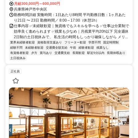
月給300,000円～600,000円
兵庫県神戸市中央区
勤務時間詳細 実働時間：1日あたり8時間 平均勤務日数：1ヶ月あた
り21日 〜 23日 勤務時間／ 8:00～17:00（休憩1h）
仕事内容 ✅未経験歓迎｜無資格でもスキルを学べる ✅仕事は分業制で
効率良く進められます ✅残業も少なめ｜月残業平均20h以下 完全週休
2日制の土日祝休みで、 私生活の時間もしっかり確保しながら メリ...
業界未経験者歓迎
資格取得支援あり
フリーター歓迎
学歴不問
固定時間制
経験不問
未経験者歓迎
交通費全額支給
午前
経験者歓迎
残業なし
有資格者歓迎
夕方
賞与あり
交通費支給
長期歓迎
駅近5分以内
長期休暇あり
土日祝休み
正社員