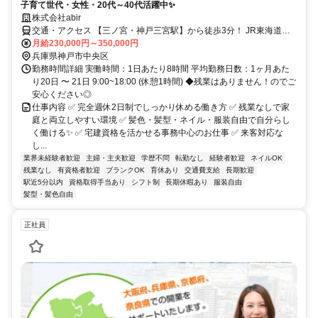
子育て世代・女性・20代～40代活躍中✨
株式会社abir
交通・アクセス 【三ノ宮・神戸三宮駅】から徒歩3分！ JR東海道本
線/阪急神戸線/阪神本線/
月給230,000円～350,000円
兵庫県神戸市中央区
勤務時間詳細 実働時間：1日あたり8時間 平均勤務日数：1ヶ月あた
り20日 〜 21日 9:00~18:00 (休憩1時間) ◆残業はありません！のでご
安心ください◎
仕事内容 ✅ 完全週休2日制でしっかり休める働き方 ✅ 残業なしで家
庭と両立しやすい環境 ✅ 髪色・髪型・ネイル・服装自由で自分らし
く働ける✨ ✅ 宅建資格を活かせる事務中心のお仕事 ✅ 来客対応な
し...
業界未経験者歓迎
主婦・主夫歓迎
学歴不問
転勤なし
経験者歓迎
ネイルOK
残業なし
有資格者歓迎
ブランクOK
育休あり
交通費支給
長期歓迎
駅近5分以内
資格取得手当あり
シフト制
長期休暇あり
服装自由
髪型・髪色自由
正社員