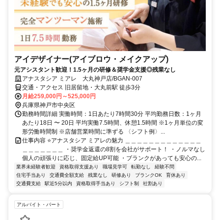
アイデザイナー(アイブロウ・メイクアップ)
元アシスタント歓迎！1.5ヶ月の研修＆奨学金支援◎残業なし
アナスタシア ミアレ 大丸神戸店/BGAN-007
交通・アクセス 旧居留地・大丸前駅 徒歩3分
月給259,000円～525,000円
兵庫県神戸市中央区
勤務時間詳細 実働時間：1日あたり7時間30分 平均勤務日数：1ヶ月
あたり18日 〜 20日 平均実働7.5時間、休憩1.5時間 ※1ヶ月単位の変
形労働時間制 ※店舗営業時間に準ずる 〈シフト例〉...
仕事内容 ⭐アナスタシア ミアレの魅力 ＿＿＿＿＿＿＿＿＿＿＿＿＿
＿＿＿＿＿＿＿ ・奨学金返還の8割を会社がサポート！ ・ノルマなし
個人の頑張りに応じ、固定給UP可能 ・ブランクがあっても安心の...
業界未経験者歓迎
資格取得支援あり
職場見学可
転勤なし
経験不問
住宅手当あり
交通費全額支給
残業なし
研修あり
ブランクOK
育休あり
交通費支給
駅近5分以内
資格取得手当あり
シフト制
社割あり
アルバイト・パート