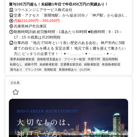
賞与100万円超も！未経験1年目で年収450万円の実績あり！
コウベエンジニアサービス株式会社
交通・アクセス 「新開地駅」から徒歩10分／「神戸駅」から徒歩12
分／「高速神戸駅」から徒歩13分／「中央市場前駅」から徒歩13分
月給210,000円～300,000円
／「兵庫駅」から徒歩15分／「大開駅」から徒歩18分
兵庫県神戸市兵庫区
勤務時間詳細 総労働時間：1週あたり40時間 ■勤務時間：8：15～
17：15 ※残業は月20時間程
仕事内容 『地元で50年という長い歴史のある会社』 神戸市内に5階
建ての自社ビルを構える 安定企業！ 地元で長く腰を据えて働きたい
方に ピッタリの企業です！ ・✦・………・✦・………・✦・...
業界未経験者歓迎
資格取得支援あり
フリーター歓迎
学歴不問
固定時間制
転勤なし
経験不問
未経験者歓迎
交通費全額支給
経験者歓迎
有資格者歓迎
賞与あり
ブランクOK
長期歓迎
長期休暇あり
ひげOK
正社員