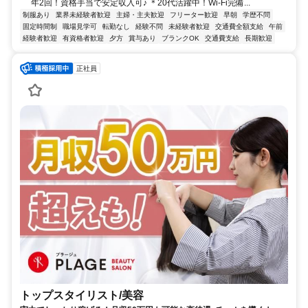
年2回！資格手当で安定収入可♪ ＊20代活躍中！Wi-Fi完備...
制服あり
業界未経験者歓迎
主婦・主夫歓迎
フリーター歓迎
早朝
学歴不問
固定時間制
職場見学可
転勤なし
経験不問
未経験者歓迎
交通費全額支給
午前
経験者歓迎
有資格者歓迎
夕方
賞与あり
ブランクOK
交通費支給
長期歓迎
正社員
トップスタイリスト/美容