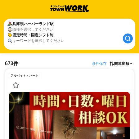
兵庫県
ハーバーランド駅
職種を選択してください
固定時間・固定シフト制
キーワードを選択してください
673件
条件保存
関連度順
アルバイト・パート