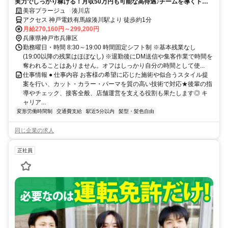
実力でしっかり稼げる！月収50万円も可能な高待遇♪チームを導くトッ
プスタイリスト！
美容プラージュ 湊川店
アクセス 神戸電鉄有馬線湊川駅より 徒歩約1分
月給270,160円～299,200円
兵庫県神戸市兵庫区
勤務曜日・時間 8:30～19:00 時間固定シフト制 ※基本残業なし
(19:00以降の残業はほぼなし) ※退勤後にDM送信や集客作業で時間を
奪われることはありません。オフはしっかり自分の時間として使...
仕事情報 ● 仕事内容 お客様の希望に応じた施術や似合うスタイル提
案を行い、カット・カラー・パーマを質の高い技術で対応★後輩の指
導やチェック、接客全般、店舗運営を支える役割も果たします◎ キ
ャリア...
変形労働時間制
交通費支給
駅近5分以内
髪型・髪色自由
同じ企業の求人
正社員