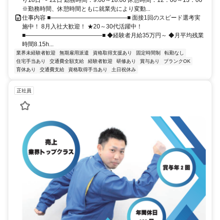
※勤務時間、休憩時間ともに就業先により変動...
仕事内容 ■―――――――――――――■ 面接1回のスピード選考実
施中！ 8月入社大歓迎！ ★20～30代活躍中！
■―――――――――――――■ ◆経験者月給35万円～ ◆月平均残業
時間8.15h...
業界未経験者歓迎
無期雇用派遣
資格取得支援あり
固定時間制
転勤なし
住宅手当あり
交通費全額支給
経験者歓迎
研修あり
賞与あり
ブランクOK
育休あり
交通費支給
資格取得手当あり
土日祝休み
正社員