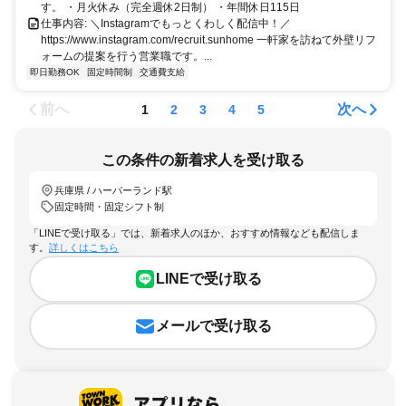
す。 ・月火休み（完全週休2日制） ・年間休日115日
仕事内容: ＼Instagramでもっとくわしく配信中！／
https://www.instagram.com/recruit.sunhome 一軒家を訪ねて外壁リフ
ォームの提案を行う営業職です。...
即日勤務OK
固定時間制
交通費支給
前へ
次へ
1
2
3
4
5
この条件の新着求人を受け取る
兵庫県 / ハーバーランド駅
固定時間・固定シフト制
「LINEで受け取る」では、新着求人のほか、おすすめ情報なども配信しま
す。
詳しくはこちら
LINEで受け取る
メールで受け取る