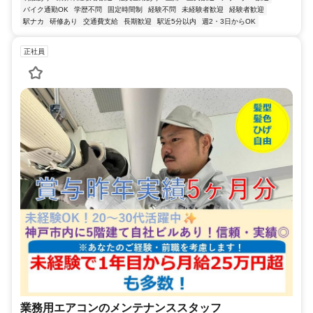
バイク通勤OK
学歴不問
固定時間制
経験不問
未経験者歓迎
経験者歓迎
駅ナカ
研修あり
交通費支給
長期歓迎
駅近5分以内
週2・3日からOK
正社員
業務用エアコンのメンテナンススタッフ