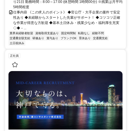
り21日 勤務時間：8:00～17:00 (休憩時間 1時間00分) ※残業は月平均
5時間程度
仕事内容 《この求人のポイント》 ◆官公庁・大手企業の案件で安定
性あり ◆未経験からスタートした先輩がサポート！ ◆コツコツ正確
な作業が得意な方歓迎 ◆基本土日休み・残業少なめ・福利厚生充実
◇◆－...
業界未経験者歓迎
資格取得支援あり
固定時間制
転勤なし
経験不問
交通費全額支給
研修あり
賞与あり
ブランクOK
育休あり
交通費支給
土日祝休み
正社員