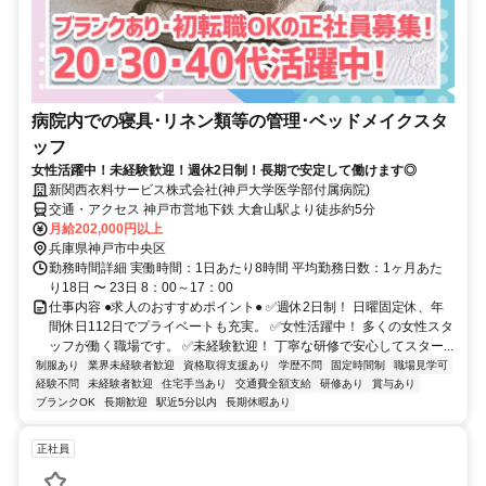
病院内での寝具･リネン類等の管理･ベッドメイクスタ
ッフ
女性活躍中！未経験歓迎！週休2日制！長期で安定して働けます◎
新関西衣料サービス株式会社(神戸大学医学部付属病院)
交通・アクセス 神戸市営地下鉄 大倉山駅より徒歩約5分
月給202,000円以上
兵庫県神戸市中央区
勤務時間詳細 実働時間：1日あたり8時間 平均勤務日数：1ヶ月あた
り18日 〜 23日 8：00～17：00
仕事内容 ●求人のおすすめポイント● ✅週休2日制！ 日曜固定休、年
間休日112日でプライベートも充実。 ✅女性活躍中！ 多くの女性スタ
ッフが働く職場です。 ✅未経験歓迎！ 丁寧な研修で安心してスター...
制服あり
業界未経験者歓迎
資格取得支援あり
学歴不問
固定時間制
職場見学可
経験不問
未経験者歓迎
住宅手当あり
交通費全額支給
研修あり
賞与あり
ブランクOK
長期歓迎
駅近5分以内
長期休暇あり
正社員