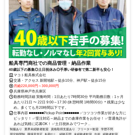
船具専門商社での商品管理・納品作業
40歳以下の募集◎土日祝休み◎手厚い研修有で第二新卒も安心！
マコト船具株式会社
交通・アクセス 新開地駅～徒歩10分、神戸駅～徒歩15分
月給220,000円～300,000円
兵庫県神戸市兵庫区
勤務時間詳細 実働時間：1日あたり7時間30分 平均勤務日数：1ヶ月
あたり21日 〜 22日 9:00～17:30 (休憩時間 1時間00分) ＊残業は少な
め。多くても月20時間以下です。
仕事内容 ■■■■■■■Pickup Point■■■■■■■ ✅コツコツ作業が好きな方に
ピッタリ！ ✅受注対応～納品までの倉庫作業をお任せ！ ✅普通免許が
あれば気軽に応募OK！ ✅土日祝休みでワーク...
制服あり
業界未経験者歓迎
資格取得支援あり
フリーター歓迎
学歴不問
固定時間制
職場見学可
転勤なし
経験不問
未経験者歓迎
午前
経験者歓迎