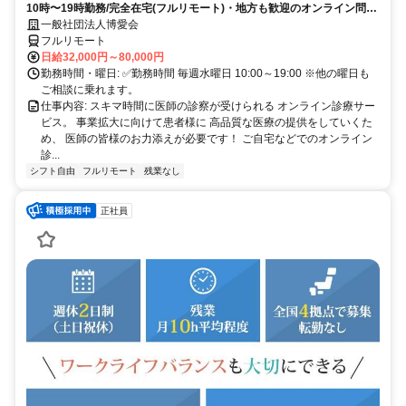
10時〜19時勤務/完全在宅(フルリモート)・地方も歓迎のオンライン問診
業務
一般社団法人博愛会
フルリモート
日給32,000円～80,000円
勤務時間・曜日: ✅勤務時間 毎週水曜日 10:00～19:00 ※他の曜日も
ご相談に乗れます。
仕事内容: スキマ時間に医師の診察が受けられる オンライン診療サー
ビス。 事業拡大に向けて患者様に 高品質な医療の提供をしていくた
め、 医師の皆様のお力添えが必要です！ ご自宅などでのオンライン
診...
シフト自由
フルリモート
残業なし
正社員