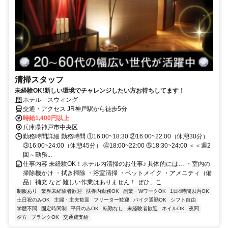
清掃スタッフ
未経験OK!新しい環境でチャレンジしたい方お待ちしてます！
ホテル スウィング
交通・アクセス JR神戸駅から徒歩5分
時給1,400円以上
兵庫県神戸市中央区
勤務時間詳細 勤務時間 ①16:00~18:30 ②16:00~22:00（休憩30分）
③16:00~24:00（休憩45分） ④18:00~22:00 ⑤18:30~24:00 ＜＜週2
回～勤務...
仕事内容 未経験OK！ホテル内清掃のお仕事♪ 具体的には… ・室内の
掃除機かけ ・拭き掃除 ・浴室清掃 ・ベットメイク ・アメニティ（備
品）補充 など 難しい作業はありません！ ぜひ、こ...
制服あり
業界未経験者歓迎
扶養内勤務OK
副業・WワークOK
1日4時間以内OK
土日祝のみOK
主婦・主夫歓迎
フリーター歓迎
バイク通勤OK
シフト自由
学歴不問
固定時間制
平日のみOK
転勤なし
未経験者歓迎
ネイルOK
夜間
夕方
ブランクOK
交通費支給