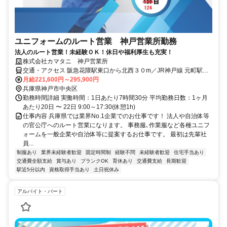
ユニフォームのルート営業 神戸営業所勤務
法人のルート営業！未経験ＯＫ！休日や福利厚生も充実！
株式会社カマタニ 神戸営業所
交通・アクセス 阪急花隈駅東口から北西３０m／JR神戸線 元町駅か
ら徒歩10分
月給221,600円～295,900円
兵庫県神戸市中央区
勤務時間詳細 実働時間：1日あたり7時間30分 平均勤務日数：1ヶ月
あたり20日 〜 22日 9:00～17:30(休憩1h)
仕事内容 兵庫県では業界No.1企業でのお仕事です！ 法人や自治体等
の官公庁へのルート営業になります。 事務服､作業服など各種ユニフ
ォームを一般企業や自治体等に提案するお仕事です。 最初は先輩社
員...
制服あり
業界未経験者歓迎
固定時間制
経験不問
未経験者歓迎
住宅手当あり
交通費全額支給
賞与あり
ブランクOK
育休あり
交通費支給
長期歓迎
駅近5分以内
資格取得手当あり
土日祝休み
アルバイト・パート