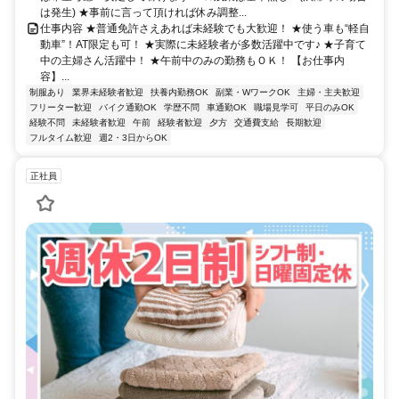
は発生) ★事前に言って頂ければ休み調整...
仕事内容 ★普通免許さえあれば未経験でも大歓迎！ ★使う車も“軽自
動車”！AT限定も可！ ★実際に未経験者が多数活躍中です♪ ★子育て
中の主婦さん活躍中！ ★午前中のみの勤務もＯＫ！ 【お仕事内
容】...
制服あり
業界未経験者歓迎
扶養内勤務OK
副業・WワークOK
主婦・主夫歓迎
フリーター歓迎
バイク通勤OK
学歴不問
車通勤OK
職場見学可
平日のみOK
経験不問
未経験者歓迎
午前
経験者歓迎
夕方
交通費支給
長期歓迎
フルタイム歓迎
週2・3日からOK
正社員