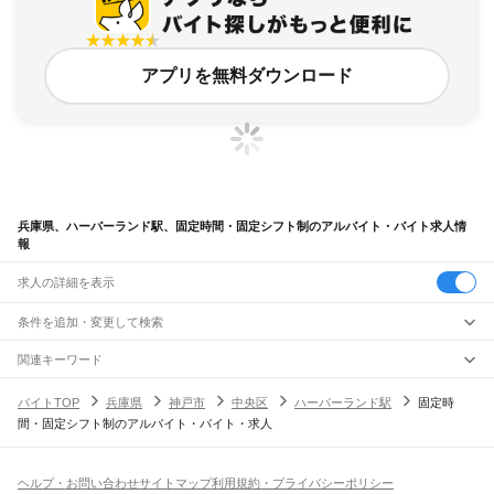
アプリを無料ダウンロード
兵庫県、ハーバーランド駅、固定時間・固定シフト制のアルバイト・バイト求人情
報
求人の詳細を表示
条件を追加・変更して検索
市区町村を追加・変更
関連キーワード
完全在宅ワーク 全国
シール貼り 在宅
現在地周辺
ガチャガチャ
犬カフェ
兵庫県
駅を追加・変更
バイトTOP
兵庫県
神戸市
中央区
ハーバーランド駅
固定時
兵庫県
すべて
間・固定シフト制のアルバイト・バイト・求人
神戸市
すべて
職種を追加・変更
JR神戸線(大阪～神戸)
東灘区
灘区
兵庫区
長田区
須磨区
垂水区
北区
中央区
西区
尼崎駅
立花駅
甲子園口駅
西宮駅
さくら夙川駅
芦屋駅
甲南山手駅
摂津本山駅
住吉駅
飲食・フードサービス
姫路市
尼崎市
明石市
西宮市
洲本市
芦屋市
伊丹市
相生市
豊岡市
加古川市
赤穂市
特徴を追加・変更
六甲道駅
摩耶駅
灘駅
三ノ宮駅
元町駅
神戸駅
飲食・フードサービス
すべて
ヘルプ・お問い合わせ
サイトマップ
利用規約・プライバシーポリシー
西脇市
宝塚市
三木市
高砂市
川西市
小野市
三田市
加西市
丹波篠山市
養父市