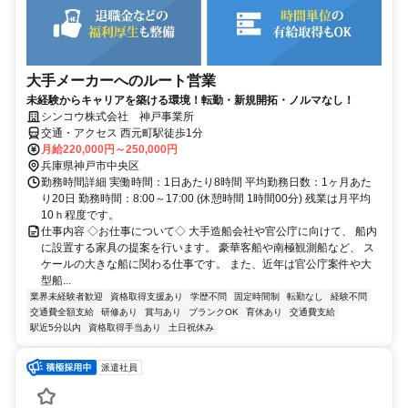
大手メーカーへのルート営業
未経験からキャリアを築ける環境！転勤・新規開拓・ノルマなし！
シンコウ株式会社 神戸事業所
交通・アクセス 西元町駅徒歩1分
月給220,000円～250,000円
兵庫県神戸市中央区
勤務時間詳細 実働時間：1日あたり8時間 平均勤務日数：1ヶ月あた
り20日 勤務時間：8:00～17:00 (休憩時間 1時間00分) 残業は月平均
10ｈ程度です。
仕事内容 ◇お仕事について◇ 大手造船会社や官公庁に向けて、 船内
に設置する家具の提案を行います。 豪華客船や南極観測船など、 ス
ケールの大きな船に関わる仕事です。 また、近年は官公庁案件や大
型船...
業界未経験者歓迎
資格取得支援あり
学歴不問
固定時間制
転勤なし
経験不問
交通費全額支給
研修あり
賞与あり
ブランクOK
育休あり
交通費支給
駅近5分以内
資格取得手当あり
土日祝休み
派遣社員