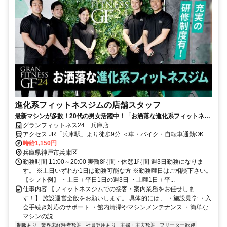
進化系フィットネスジムの店舗スタッフ
最新マシンが多数！20代の男女活躍中！「お洒落な進化系フィットネス
ジム」でアルバイト募集！積極的に社員登用をしています！
グランフィットネス24 兵庫店
アクセス JR「兵庫駅」より徒歩9分 ＜車・バイク・自転車通勤OK！
大型駐車場有！＞
時給1,150円
兵庫県神戸市兵庫区
勤務時間 11:00～20:00 実働8時間・休憩1時間 週3日勤務になりま
す。 ※土日いずれか1日は勤務可能な方 ※勤務曜日はご相談下さい。
【シフト例】 ・土日＋平日1日の週3日 ・土曜1日＋平...
仕事内容 【フィットネスジムでの接客・案内業務をお任せしま
す！】 施設運営全般をお願いします。 具体的には、 ・施設見学 ・入
会手続き対応のサポート ・館内清掃やマシンメンテナンス ・簡単な
マシンの説...
制服あり
業界未経験者歓迎
社員登用あり
主婦・主夫歓迎
フリーター歓迎