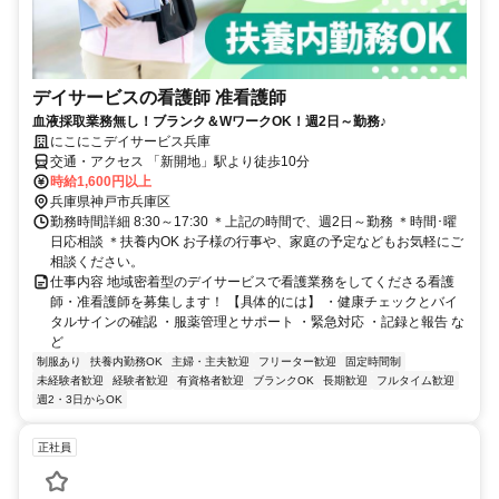
デイサービスの看護師 准看護師
血液採取業務無し！ブランク＆WワークOK！週2日～勤務♪
にこにこデイサービス兵庫
交通・アクセス 「新開地」駅より徒歩10分
時給1,600円以上
兵庫県神戸市兵庫区
勤務時間詳細 8:30～17:30 ＊上記の時間で、週2日～勤務 ＊時間･曜
日応相談 ＊扶養内OK お子様の行事や、家庭の予定などもお気軽にご
相談ください。
仕事内容 地域密着型のデイサービスで看護業務をしてくださる看護
師・准看護師を募集します！ 【具体的には】 ・健康チェックとバイ
タルサインの確認 ・服薬管理とサポート ・緊急対応 ・記録と報告 な
ど
制服あり
扶養内勤務OK
主婦・主夫歓迎
フリーター歓迎
固定時間制
未経験者歓迎
経験者歓迎
有資格者歓迎
ブランクOK
長期歓迎
フルタイム歓迎
週2・3日からOK
正社員