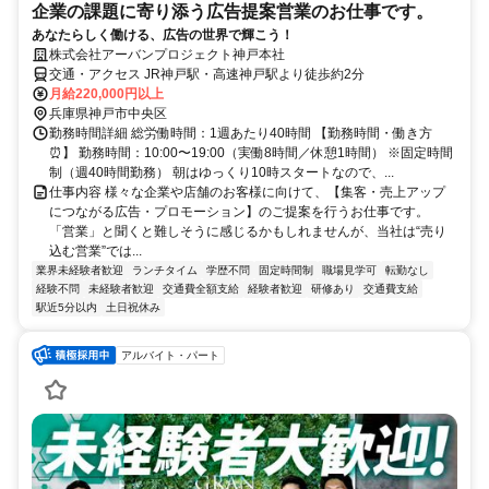
企業の課題に寄り添う広告提案営業のお仕事です。
あなたらしく働ける、広告の世界で輝こう！
株式会社アーバンプロジェクト神戸本社
交通・アクセス JR神戸駅・高速神戸駅より徒歩約2分
月給220,000円以上
兵庫県神戸市中央区
勤務時間詳細 総労働時間：1週あたり40時間 【勤務時間・働き方
⏰】 勤務時間：10:00〜19:00（実働8時間／休憩1時間） ※固定時間
制（週40時間勤務） 朝はゆっくり10時スタートなので、...
仕事内容 様々な企業や店舗のお客様に向けて、【集客・売上アップ
につながる広告・プロモーション】のご提案を行うお仕事です。
「営業」と聞くと難しそうに感じるかもしれませんが、当社は“売り
込む営業”では...
業界未経験者歓迎
ランチタイム
学歴不問
固定時間制
職場見学可
転勤なし
経験不問
未経験者歓迎
交通費全額支給
経験者歓迎
研修あり
交通費支給
駅近5分以内
土日祝休み
アルバイト・パート