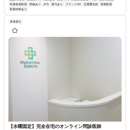
有資格者歓迎
研修あり
夕方
賞与あり
ブランクOK
交通費支給
長期歓迎
長期休暇あり
業務委託
【水曜固定】完全在宅のオンライン問診医師