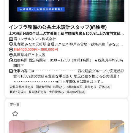
インフラ整備の公共土木設計スタッフ(経験者)
土木設計経験3年以上の方募集！給与前職考慮＆100万以上の賞与支給実
績！
扇コンサルタンツ株式会社
最寄駅 みなと元町駅 交通アクセス 神戸市営地下鉄海岸線「みなと元
月給400,000円～800,000円
町駅」より徒歩1分 ✓転勤なし＆キホン出張なし ✓駅近5分以内
兵庫県神戸市中央区
勤務時間 固定時間制：8:30～17:30（休憩1時間） ★残業月平均20時
間以下
仕事内容 〇●‥‥‥‥‥‥‥‥‥‥‥‥ 西松建設グループで安定感◎
賞与100万超の実績＆豊富な手当あり 地元に腰を据える公共測量！
‥‥‥‥‥‥‥‥‥‥‥‥●〇 ✨️年間休日120日以上で...
資格取得支援あり
固定時間制
転勤なし
経験者歓迎
賞与あり
育休あり
駅近5分以内
長期休暇あり
土日祝休み
賞与年2回あり
正社員