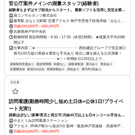
官公庁案件メインの測量スタッフ(経験者)
経験者もまずはサブ担当からスタート。 最新ソフトを活用し安定企業で
活躍！
扇コンサルタンツ株式会社
最寄駅 みなと元町駅 交通アクセス 神戸市営地下鉄海岸線「みなと元
月給290,000円～600,000円
町駅」より徒歩1分（駅近5分以内） 転勤なし＆キホン出張なし
兵庫県神戸市中央区
勤務時間 固定時間制：8:30～17:30（休憩1時間） ★残業月平均20時
間以下
仕事内容 〇●‥‥‥‥‥‥‥‥‥‥‥‥ 西松建設グループで安定感◎
賞与100万超の実績＆豊富な手当あり 地元に腰を据える公共測量！
‥‥‥‥‥‥‥‥‥‥‥‥●〇 ✨️年間休日120日以上で...
資格取得支援あり
固定時間制
転勤なし
経験者歓迎
賞与あり
育休あり
交通費支給
駅近5分以内
長期休暇あり
昇給あり
賞与年2回あり
正社員
訪問看護(勤務時間少し短め土日休+公休1日!プライベ
ート充実!)
残業ほぼなし!家事/育児と両立可!月給40万以上も◎オンコール手当も充
実
やまとうみ訪問看護ステーション
アクセス: JR神戸駅から徒歩5分 阪神・阪急神戸高速線 高速神戸駅
徒歩２分
月給303,000円～480,000円