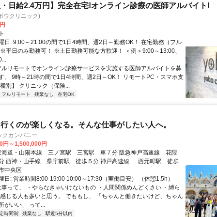
・日給2.4万円】完全在宅!オンライン診療の医師アルバイト!
c(ヨボウクリニック)
0円
ト
日: 9:00～21:00の間で1日4時間、週2日～勤務OK！ 在宅勤務（フル
※平日のみ勤務可！ ※土日勤務可能な方歓迎！ ＜例＞9:00～13:00、
...
 フルリモートでオンライン診療サービスを実施する医師アルバイトを募
す。 9時～21時の間で1日4時間、週2日～OK！ リモートPC・スマホ支
種別】 クリニック（保険...
フルリモート
残業なし
在宅OK
に行くのが楽しくなる。そんな仕事がしたい人へ。
ックカンパニー
0円～1,500,000円
元町駅 徒歩８
市中央区
通勤OK * 駅徒歩5分
: 営業時間8:00-19:00 10:00～17:30（実働目安） （休憩1.5h）
 仕事って、 ・やらなきゃいけないもの ・人間関係めんどくさい ・縛ら
て感じる人も多いと思う。 でももし、 「ちゃんと働きたいけど、ちゃん
がいい」 って...
定時間制
残業なし
駅近5分以内