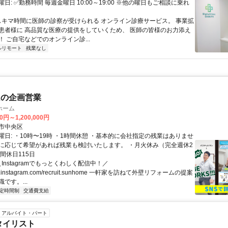
日: ✅勤務時間 毎週金曜日 10:00～19:00 ※他の曜日もご相談に乗れ
 スキマ時間に医師の診察が受けられる オンライン診療サービス。 事業拡
患者様に 高品質な医療の提供をしていくため、 医師の皆様のお力添え
 ご自宅などでのオンライン診...
ルリモート
残業なし
ムの企画営業
ホーム
0円～1,200,000円
市中央区
曜日: ・10時〜19時 ・1時間休憩 ・基本的に会社指定の残業はありませ
に応じて希望があれば残業も検討いたします。 ・月火休み（完全週休2
間休日115日
＼Instagramでもっとくわしく配信中！／
www.instagram.com/recruit.sunhome 一軒家を訪ねて外壁リフォームの提案
です。...
定時間制
交通費支給
アルバイト・パート
タイリスト