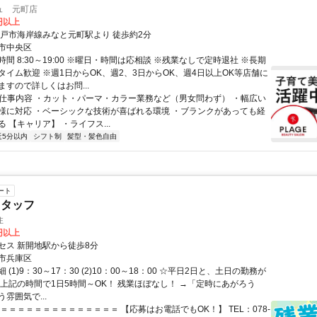
ュ 元町店
0円以上
神戸市海岸線みなと元町駅より 徒歩約2分
市中央区
間 8:30～19:00 ※曜日・時間は応相談 ※残業なしで定時退社 ※長期
タイム歓迎 ※週1日からOK、週2、3日からOK、週4日以上OK等店舗に
すので詳しくはお問...
● 仕事内容 ・カット・パーマ・カラー業務など（男女問わず） ・幅広い
様に対応 ・ベーシックな技術が喜ばれる環境 ・ブランクがあっても経
 【キャリア】 ・ライフス...
近5分以内
シフト制
髪型・髪色自由
ート
スタッフ
住
0円以上
セス 新開地駅から徒歩8分
市兵庫区
(1)9：30～17：30 (2)10：00～18：00 ☆平日2日と、土日の勤務が
☆上記の時間で1日5時間～OK！ 残業ほぼなし！ →「定時にあがろう
雰囲気で...
＝＝＝＝＝＝＝＝＝＝＝＝＝＝ 【応募はお電話でもOK！】 TEL：078-