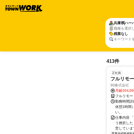
兵庫県
ハー
職種を選択
残業なし
キーワード
413件
正社員
フルリモ
90株式会社
月給304,0
フルリモー
勤務時間詳
休憩1時間
い。
仕事内容 
う挫折したく
営しています
業界未経験者歓