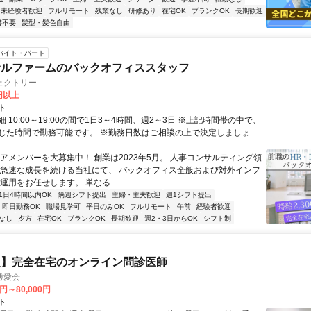
未経験者歓迎
フルリモート
残業なし
研修あり
在宅OK
ブランクOK
長期歓迎
書不要
髪型・髪色自由
バイト・パート
サルファームのバックオフィススタッフ
ェクトリー
0円以上
ト
 10:00～19:00の間で1日3～4時間、週2～3日 ※上記時間帯の中で、
じた時間で勤務可能です。 ※勤務日数はご相談の上で決定しましょ
コアメンバーを大募集中！ 創業は2023年5月。 人事コンサルティング領
 急速な成長を続ける当社にて、 バックオフィス全般および対外インフ
運用をお任せします。 単なる...
1日4時間以内OK
隔週シフト提出
主婦・主夫歓迎
週1シフト提出
即日勤務OK
職場見学可
平日のみOK
フルリモート
午前
経験者歓迎
なし
夕方
在宅OK
ブランクOK
長期歓迎
週2・3日からOK
シフト制
定】完全在宅のオンライン問診医師
博愛会
0円～80,000円
ト