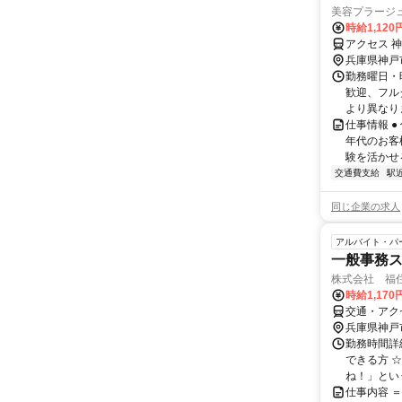
美容プラージ
時給1,12
アクセス 
兵庫県神戸
勤務曜日・時
歓迎、フル
より異なりま
仕事情報 
年代のお客
験を活かせる
交通費支給
駅
同じ企業の求人
アルバイト・パ
一般事務
株式会社 福
時給1,17
交通・アク
兵庫県神戸
勤務時間詳細 
できる方 
ね！」という
仕事内容 ＝