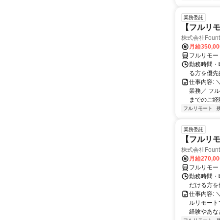
業務委託
【フルリモ
株式会社Fount
月給350,0
フルリモー
勤務時間・
る方を優先
仕事内容:
業務／ フ
までのご経
フルリモート
業務委託
【フルリモ
株式会社Fount
月給270,0
フルリモー
勤務時間・
だける方を
仕事内容:
ルリモート
経験やあな