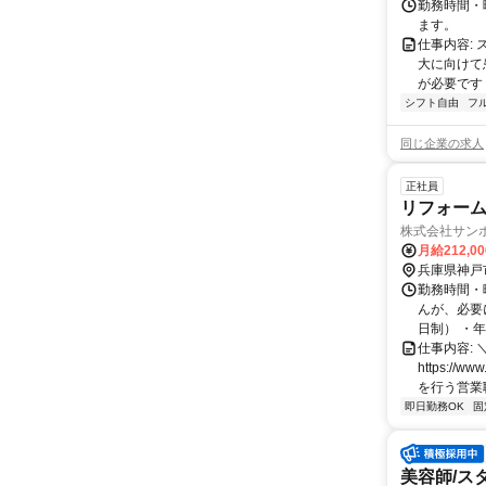
勤務時間・曜
ます。
仕事内容:
大に向けて
が必要です！
シフト自由
フ
同じ企業の求人
正社員
リフォー
株式会社サン
月給212,00
兵庫県神戸
勤務時間・
んが、必要
日制） ・年
仕事内容: 
https://
を行う営業職
即日勤務OK
固
美容師/ス