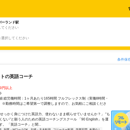
バーランド駅
してください
を選択してください
条件保
ートの英語コーチ
00円以上
ト
細 総労働時間：1ヶ月あたり165時間 フルフレックス制（実働8時間・
） ※勤務時間はご希望第一で調整しますので、お気軽にご相談くださ
「せっかく身につけた英語力、使わないまま眠らせていませんか？」 “も
ない”と願う人のための英語コーチングスクール 「90 English」を運
。 「英語コーチ」と聞...
迎
副業・WワークOK
主婦・主夫歓迎
フリーター歓迎
学歴不問
転勤なし