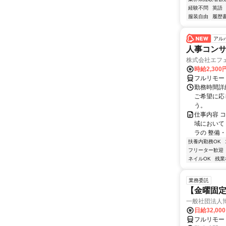
経験不問
英語
服装自由
履歴
アル
人事コン
株式会社エフ
時給2,30
フルリモー
勤務時間詳細
ご希望に応
う。
仕事内容 
域において
ラの 整備・
扶養内勤務OK
フリーター歓迎
ネイルOK
残業
業務委託
【金曜固
一般社団法人
日給32,00
フルリモー