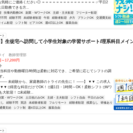
72 お気軽にご連絡ください◎ ＝＝＝＝＝＝＝＝＝＝＝＝＝＝＝ ✅平日2
日勤務できる方...
迎
扶養内勤務OK
副業・WワークOK
主婦・主夫歓迎
フリーター歓迎
歴不問
経験不問
未経験者歓迎
午前
経験者歓迎
夕方
ブランクOK
交通費支給
タイム歓迎
シフト制
ピアスOK
週4日以上OK
服装自由
ート
】生徒宅へ訪問して小学生対象の学習サポート/理系科目メイン
ライ 教師管理部
円～17,200円
ト
担当科目や勤務曜日/時間は柔軟に対応でき、ご希望に応じてシフトの調
す。
【―― 未経験から、家庭教師のトライの先生に！ ――】 ▼▼ この求人
！ ▼▼ □得意な科目だけでOK！ □週1日・1時間～OK！柔軟シフト □Wワ
大歓迎！ □未経験...
副業・WワークOK
土日祝のみOK
主婦・主夫歓迎
シフト自由
平日のみOK
なし
経験不問
英語
未経験者歓迎
フルリモート
経験者歓迎
残業なし
研修あり
通費支給
シフト制
週4日以上OK
服装自由
ート