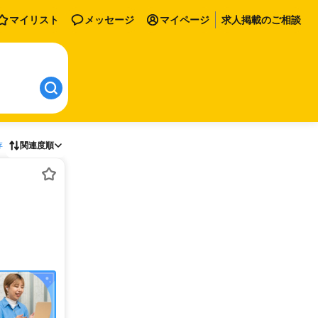
マイリスト
メッセージ
マイページ
求人掲載のご相談
存
関連度順