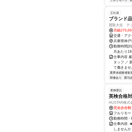
フルリモート
正社員
ブランド
買取大吉 デ
月給270,0
交通・アク
兵庫県神戸
勤務時間詳細
月あたり18日 〜
仕事内容 
タッフ ／
て働きません
業界未経験者歓
研修あり
賞与
業務委託
英検合格
HUSTAR株式
完全歩合制
フルリモー
勤務時間・曜
仕事内容:
しませんか