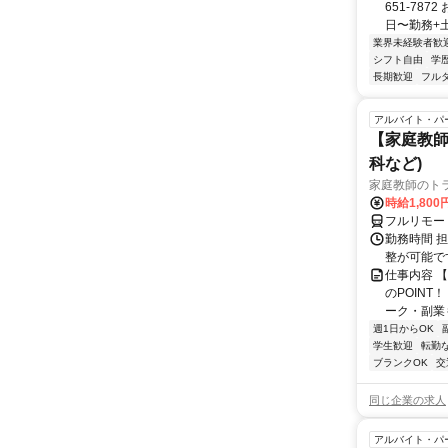
651-78
日〜勤務+土
業界未経験者歓
シフト自由
学
長期歓迎
フル
アルバイト・パ
【家庭教師
科など)
家庭教師のト
時給1,800
フルリモー
勤務時間 
整が可能で
仕事内容 
のPOINT
ーク・副業も
週1日からOK
学生歓迎
転勤
ブランクOK
交
同じ企業の求人
アルバイト・パ