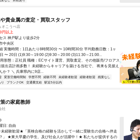
残業なし
昇給あり
品や貴金属の査定・買取スタッフ
ュオこうべ店
00円以上
セス 神戸駅より徒歩2分
市中央区
 実働時間：1日あたり8時間30分 〜 10時間30分 平均勤務日数：1ヶ
 20日 (1)9:30～19:00 (2)9:30～20:00 (3)11:30～21:00...
雇用形態：正社員 職種：ECサイト運営、買取査定、その他販売/フロアス
 新規出店計画多数！ 未経験からキャリアを築ける当社で、 将来を見据え
か？ ＼ 兵庫県内に9店...
迎
変形労働時間制
学歴不問
経験不問
未経験者歓迎
経験者歓迎
残業なし
あり
ブランクOK
交通費支給
駅近5分以内
対策の家庭教師
会社
ト
日: 自由
 ★未経験歓迎★「英検合格の経験を活かして一緒に受験生の合格へ伴走
？」 ★東大早慶の学生、及び社会人が活躍中！★ 私たちが提供するの