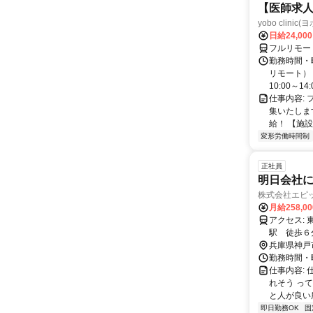
【医師求人
yobo clini
日給24,00
フルリモー
勤務時間・曜
リモート） 
10:00～14:0
仕事内容:
集いたしま
給！ 【施設
変形労働時間制
正社員
明日会社
株式会社エピ
月給258,00
アクセス: 東海道・山陽本線 三ノ宮駅 三宮駅 車７分 阪急神戸高速線 花隈
駅 徒歩６分 西神・山手線 県庁前駅 徒歩５分 神戸高速線 西
分 阪神本線 元町駅 神戸駅 徒歩10分 マイカー通勤OK（月極駐車場あり） * バ
兵庫県神戸
イク・自転車
勤務時間・曜日
仕事内容:
れそう っ
と人が良い所
即日勤務OK
固