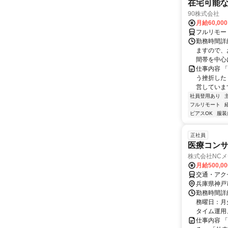
在宅可能
90株式会社
月給60,00
フルリモー
勤務時間詳
ますので、お
間帯を中心に
仕事内容 
う挫折したく
営しています
社員登用あり
フルリモート
ピアスOK
服装
正社員
医療コン
株式会社NC
月給500,0
交通・アク
兵庫県神戸
勤務時間詳細
務曜日：月
タイム運用、相
仕事内容 