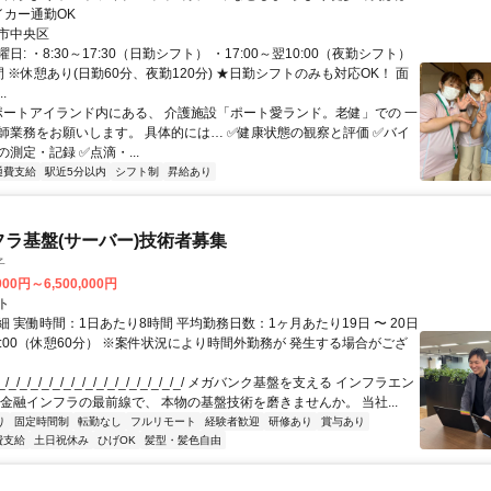
イカー通勤OK
市中央区
日: ・8:30～17:30（日勤シフト） ・17:00～翌10:00（夜勤シフト）
 ※休憩あり(日勤60分、夜勤120分) ★日勤シフトのみも対応OK！ 面
.
 ポートアイランド内にある、 介護施設「ポート愛ランド。老健」での 一
師業務をお願いします。 具体的には… ✅️健康状態の観察と評価 ✅️バイ
測定・記録 ✅️点滴・...
通費支給
駅近5分以内
シフト制
昇給あり
フラ基盤(サーバー)技術者募集
子
000円～6,500,000円
ト
 実働時間：1日あたり8時間 平均勤務日数：1ヶ月あたり19日 〜 20日
18:00（休憩60分） ※案件状況により時間外勤務が 発生する場合がござ
/_/_/_/_/_/_/_/_/_/_/_/_/_/_/_/_/ メガバンク基盤を支える インフラエン
 金融インフラの最前線で、 本物の基盤技術を磨きませんか。 当社...
り
固定時間制
転勤なし
フルリモート
経験者歓迎
研修あり
賞与あり
費支給
土日祝休み
ひげOK
髪型・髪色自由