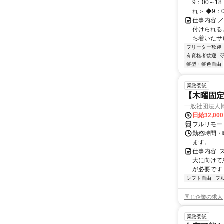
9：00～1
れ＞ ◆9：00
仕事内容 
付けられる
ち着いたサロ
フリーター歓迎
有資格者歓迎
髪型・髪色自由
業務委託
【木曜固
一般社団法人
日給32,00
フルリモー
勤務時間・曜
ます。
仕事内容:
大に向けて
が必要です！
シフト自由
フ
同じ企業の求人
業務委託