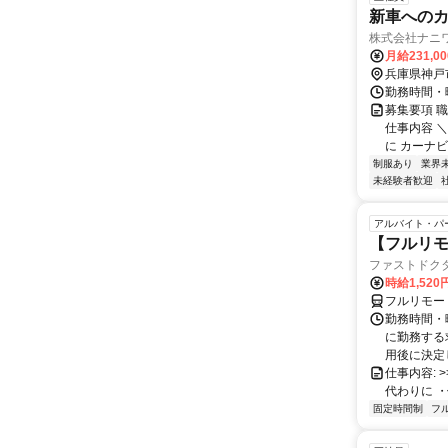
新車へのカ
株式会社ナニ
月給231,0
兵庫県神戸
勤務時間・曜
募集要項 
仕事内容 
に カーナビ
制服あり
業界
未経験者歓迎
アルバイト・パ
【フルリモ
ファストドク
時給1,52
フルリモー
勤務時間・
に勤務する
用後に決定し
仕事内容: >>
代わりに ・
固定時間制
フ