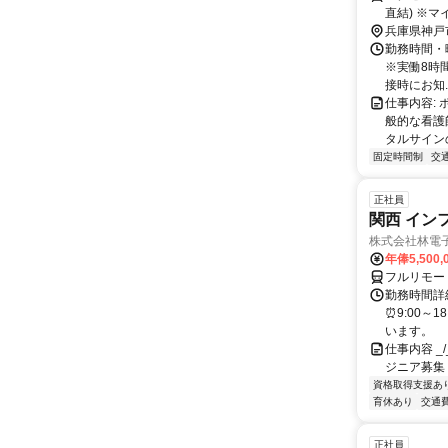
直結) ※マ
兵庫県神戸
勤務時間・曜
※実働8時間
接時にお知..
仕事内容:
般的な看護
タルサインの
固定時間制
交
正社員
関西 イン
株式会社林電
年俸5,500,
フルリモー
勤務時間詳細
⏰9:00～
います。
仕事内容 _/_
ジニア募集
資格取得支援あ
育休あり
交通
正社員