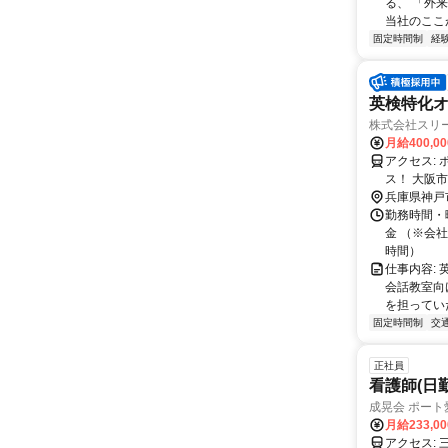
る、 「外
当社のここが
固定時間制
経
英検特化
株式会社スリ
月給400,0
アクセス: ポートライナー「市民広場駅」より徒歩5分★ 大阪方面からも好アクセ
ス！ 大阪
兵庫県神戸
勤務時間・曜
金 （※会
時間）
仕事内容:
会話教室向
を担っていた
固定時間制
交
正社員
看護師(日
成晃会 ポー
月給233,0
アクセス: 三宮駅よりポートライナー乗車9分、 ｢みなとじま｣駅より徒歩1分(ほぼ