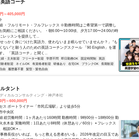
な英語コーチ
0円～405,000円
ト
細 ・フルリモート・フルフレックス ※勤務時間はご希望第一で調整し
気軽にご相談ください。 ・朝6:00〜10:00頃、夕方17:00〜24:00の時
レッスンを提供して...
「せっかく身につけた英語力、使わないまま眠らせていませんか？」 “も
ない”と願う人のための英語コーチングスクール 「90 English」を運
。 「英語コーチ」と聞く...
主婦・主夫歓迎
フリーター歓迎
学歴不問
即日勤務OK
固定時間制
英語
経験者歓迎
ネイルOK
有資格者歓迎
研修あり
在宅OK
ブランクOK
長期歓迎
自由
履歴書不要
髪型・髪色自由
サルタント
メディカルコンサルティング・神戸本社
00円～600,000円
セス ポートライナー「市民広場駅」より徒歩5分
市中央区
 総労働時間：1ヶ月あたり160時間 勤務時間：9時00分～18時00分 勤
火水木金 実働時間：1日あたり8時間（休憩あり／60分） • フレックス
談OK • ...
「事務長役がいれば、 もっと救える患者がいる」 2026年改定の目玉であ