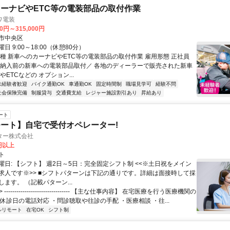
ーナビやETC等の電装部品の取付作業
ワ電装
00円～315,000円
市中央区
日 9:00～18:00（休憩80分）
職種 新車へのカーナビやETC等の電装部品の取付作業 雇用形態 正社員
＼納入前の新車への電装部品取付／ 各地のディーラーで販売された新車
やETCなどの オプション...
未経験者歓迎
バイク通勤OK
車通勤OK
固定時間制
職場見学可
経験不問
社会保険完備
制服貸与
交通費支給
レジャー施設割引あり
昇給あり
ート
ート】自宅で受付オペレーター!
ター株式会社
0円以上
ト
曜日: 【シフト】 週2日～5日：完全固定シフト制 <<※土日祝をメイン
求人です※>> ■シフトパターンは下記の通りです。詳細は面接時して採
ます。 （記載パターン...
 -------------------------------- 【主な仕事内容】 在宅医療を行う医療機関の
休診日の電話対応 ・問診聴取や往診の手配 ・医療相談 ・往...
ルリモート
在宅OK
シフト制