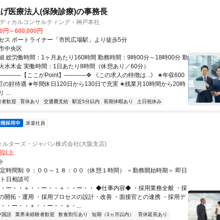
げ医療法人(保険診療)の事務長
メディカルコンサルティング・神戸本社
00円～600,000円
セス ポートライナー「市民広場駅」より徒歩5分
市中央区
 総労働時間：1ヶ月あたり160時間 勤務時間：9時00分～18時00分 勤
火水木金 実働時間：1日あたり8時間（休憩あり／60分）
─────【ここがPoint】─────✥ 《この求人の特徴は...》 ✬年収600
可の好待遇 ✬年間休日120日から130日で充実 ✬残業月10時間から20時
...
験者歓迎
育休あり
交通費支給
駅近5分以内
長期休暇あり
土日祝休み
派遣社員
ォルターズ・ジャパン株式会社(大阪支店)
0円以上
ト
固定時間制 ９：００～１８：００（休憩１時間） ＜勤務開始時期＞ 即日
ート日相談可
・・ー・・＋・・ー・・＋・・ー・・ ◆仕事内容◆ ・採用業務全般 ・採
の開拓・運用 ・採用プロセスの設計・改善 ・面接官との連携 ・採用デ
・・ー・・＋・・ー・・＋・...
中国語
業界未経験者歓迎
飲食割引あり
短期（3ヵ月以内）
育休延長あり