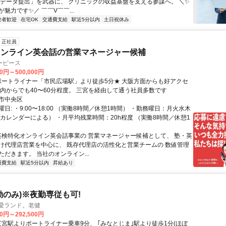
来データ提出」を武器に、 クリニックの収益基盤を支える参謀へ。 ＼✨
魅力です✨／ ￣￣V￣￣...
験者歓迎
在宅OK
交通費支給
駅近5分以内
土日祝休み
正社員
オンライン英会話の営業マネージャー候補
ーピース
00円～500,000円
市内からでも40〜60分程度。 三宮を経由して通う社員多数です
市中央区
日: ・9:00〜18:00 （実働8時間／休憩1時間） ・勤務曜日：月火水木
社カレンダーによる） ・月平均残業時間：20h程度 （実働8時間／休憩1
 英検特化オンライン英会話事業の 営業マネージャー候補として、 塾・英
け代理店営業を中心に、 既存代理店の活性化と営業チームの 数値管理
だきます。 当社のオンライン...
通費支給
駅近5分以内
昇給あり
勤のみ)※夜勤専従も可!
ト愛ランド。老健
00円～292,500円