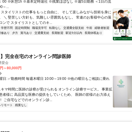
8：00 ※休憩1h ※基本定時退社 ※残業ほぼなし ※週5日勤務 ＜1日の流
～...
／ スタイリストの仕事をもっと自由に、 そして楽しみながら技術を身に
。 ＼ 堅苦しい方針も、気難しい雰囲気もなし。 常連のお客様中心の落
ンで スタイリストとしてのキ...
学歴不問
固定時間制
職場見学可
転勤なし
交通費全額支給
午前
経験者歓迎
研修あり
夕方
賞与あり
交通費支給
長期歓迎
駅近5分以内
長期休暇あり
定】完全在宅のオンライン問診医師
博愛会
0円～80,000円
ト
日: ✅勤務時間 毎週木曜日 10:00～19:00 ※他の曜日もご相談に乗れ
 スキマ時間に医師の診察が受けられる オンライン診療サービス。 事業拡
患者様に 高品質な医療の提供をしていくため、 医師の皆様のお力添え
 ご自宅などでのオンライン診...
ルリモート
残業なし