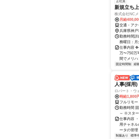
正社員
新規立ち上
株式会社NC
月給400,0
交通・アク
兵庫県神戸
勤務時間詳細
務曜日：月
仕事内容 ✥
万〜750万
間でメリハリ 
固定時間制
経
人事(採用)
ロバート・ウ
時給1,80
フルリモー
勤務時間 
～ ※スタ
仕事内容 
用チャネル
ータの管理 
制服あり
標準