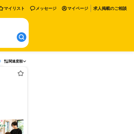
マイリスト
メッセージ
マイページ
求人掲載のご相談
存
関連度順