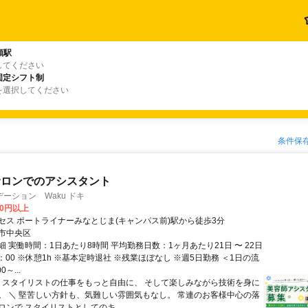
頭駅
してください
固定シフト制
を選択してください
条件保
サロンでのアシスタント
ーション Waku ドキ
00円以上
セス ポートライナーみなとじま(キャンパス前)駅から徒歩3分
市中央区
 実働時間：1日あたり8時間 平均勤務日数：1ヶ月あたり21日 〜 22日
8：00 ※休憩1h ※基本定時退社 ※残業ほぼなし ※週5日勤務 ＜1日の流
～...
／ スタイリストの仕事をもっと自由に、 そして楽しみながら技術を身に
。 ＼ 堅苦しい方針も、気難しい雰囲気もなし。 常連のお客様中心の落
ンで スタイリストとしてのキ...