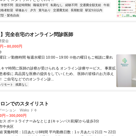
学歴不問
固定時間制
職場見学可
転勤なし
経験不問
交通費全額支給
午前
資格者歓迎
研修あり
夕方
賞与あり
交通費支給
長期歓迎
駅近5分以内
髪型・髪色自由
定】完全在宅のオンライン問診医師
博愛会
0円～80,000円
ト
日: ✅勤務時間 毎週水曜日 10:00～19:00 ※他の曜日もご相談に乗れ
 スキマ時間に医師の診察が受けられる オンライン診療サービス。 事業拡
患者様に 高品質な医療の提供をしていくため、 医師の皆様のお力添え
 ご自宅などでのオンライン診...
ルリモート
残業なし
サロンでのスタイリスト
ーション Waku ドキ
00円～300,000円
セス ポートライナーみなとじま(キャンパス前)駅から徒歩3分
市中央区
 実働時間：1日あたり8時間 平均勤務日数：1ヶ月あたり21日 〜 22日