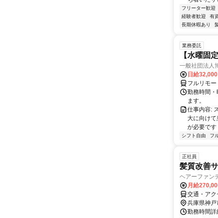
フリーター歓迎
経験者歓迎
有
長期休暇あり
業務委託
【水曜固
一般社団法人
日給32,00
フルリモー
勤務時間・曜
ます。
仕事内容:
大に向けて
が必要です！
シフト自由
フ
正社員
髪質改善
ヘアーファンデ
月給270,0
交通・アク
兵庫県神戸
勤務時間詳細