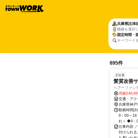
兵庫県
北埠
職種を選択
固定時間・
キーワード
895件
正社員
髪質改善
ヘアーファンデ
月給240,0
交通・アク
兵庫県神戸
勤務時間詳細
9：00～1
れ＞ ◆9：00
仕事内容 
付けられる
ち着いたサロ