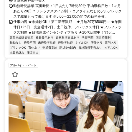
兵庫県神戸市中央区
勤務時間詳細 実働時間：1日あたり7時間30分 平均勤務日数：1ヶ月
あたり20日 ＊フレックスタイム制 ・コアタイムなしのフルフレック
スで裁量もって働けます ※5:00～22:00の間での勤務を推...
仕事内容 ★未経験OK！第二新卒歓迎！ ★月給29万8500円～ ★年間
休日125日、完全週休2日、土日祝休、フレックス休日 ★フルフレッ
クス制度 ★目標達成インセンティブあり ★20代活躍中！”ひと...
業界未経験者歓迎
社員登用あり
資格取得支援あり
学歴不問
固定時間制
転勤なし
経験不問
未経験者歓迎
経験者歓迎
ネイルOK
研修あり
賞与あり
ブランクOK
育休あり
交通費支給
駅近5分以内
資格取得手当あり
ピアスOK
土日祝休み
服装自由
アルバイト・パート