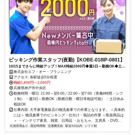
ピッキング作業スタッフ(夜勤)【KOBE-018IP-0801】
10/15までさらに時給アップ！MAX時給2000円◆週3日～勤務OK◆土日
休みも相談可能◆覚えやすいシンプル軽作業・ビギナー歓迎
株式会社エフ・オー・プランニング
アクセス: 各駅徒歩5分程度
時給1,600円～2,000円
兵庫県神戸市中央区
勤務時間・曜日: 21:00～翌6:00／22:00～翌7:00（実働8時間・シフ
ト制） ・週3日～勤務OK（勤務日数・曜日等相談可能） ・土日休み
相談OK
仕事内容: 大手家電量販店の物流倉庫での作業となります。 ＜具体的
には＞ 物流倉庫でのピッキング・仕分け・箱詰め作業 ＜取扱商品は
＞ ・インテリア家具、雑貨、日用品 ・おもちゃ、文房具 ・DVD...
社員登用あり
固定時間制
交通費支給
駅近5分以内
シフト制