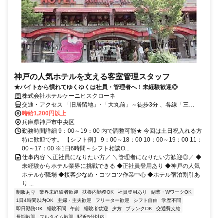
神戸の人気ホテルを支える客室管理スタッフ
★バイトから慣れてゆくゆくは社員・管理者へ！未経験歓迎◎
株式会社ホテルケーニヒスクローネ
交通・アクセス 「旧居留地」･「大丸前」～徒歩3分 、各線「三
宮」・「三ノ宮」駅～徒歩6分 、各線「元町」駅～徒歩5分
時給1,200円以上
兵庫県神戸市中央区
勤務時間詳細 9：00～19：00 内で調整可能★ 今回は土日祝入れる方
特に歓迎です。 【シフト例】 9：00～18：00 10：00～19：00 11：
00～17：00 ※1日6時間～シフト相談O...
仕事内容 ＼正社員になりたい方／ ＼管理者になりたい方歓迎◎／ ◆
未経験からホテル業界に挑戦できる ◆正社員登用あり ◆神戸の人気
ホテルが職場 ◆接客少なめ・コツコツ作業中心 ◆ホテル宿泊割引あ
り ...
制服あり
業界未経験者歓迎
扶養内勤務OK
社員登用あり
副業・WワークOK
1日4時間以内OK
主婦・主夫歓迎
フリーター歓迎
シフト自由
学歴不問
即日勤務OK
経験不問
午前
経験者歓迎
夕方
ブランクOK
交通費支給
長期歓迎
フルタイム歓迎
駅近5分以内