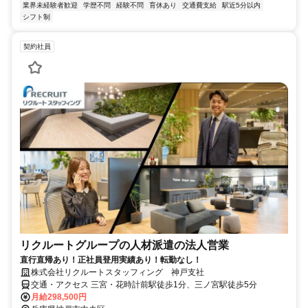
業界未経験者歓迎
学歴不問
経験不問
育休あり
交通費支給
駅近5分以内
シフト制
契約社員
リクルートグループの人材派遣の法人営業
直行直帰あり！正社員登用実績あり！転勤なし！
株式会社リクルートスタッフィング 神戸支社
交通・アクセス 三宮・花時計前駅徒歩1分、三ノ宮駅徒歩5分
月給298,500円