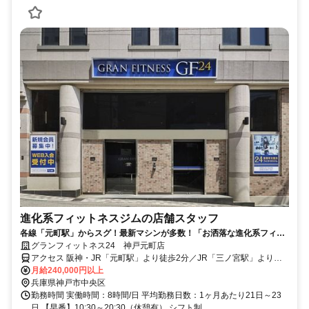
進化系フィットネスジムの店舗スタッフ
各線「元町駅」からスグ！最新マシンが多数！「お洒落な進化系フィッ
トネスジム」で社員募集！未経験歓迎！
グランフィットネス24 神戸元町店
アクセス 阪神・JR「元町駅」より徒歩2分／JR「三ノ宮駅」より徒
歩10分
月給240,000円以上
兵庫県神戸市中央区
勤務時間 実働時間：8時間/日 平均勤務日数：1ヶ月あたり21日～23
日 【早番】10:30～20:30（休憩有） シフト制