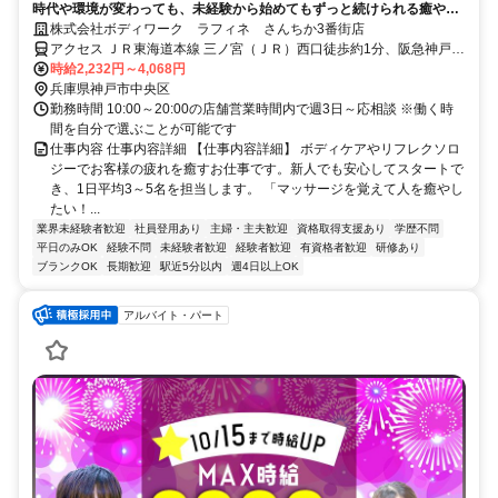
時代や環境が変わっても、未経験から始めてもずっと続けられる癒やし
の仕事。手に職を身につけて、生き方を変えよう。
株式会社ボディワーク ラフィネ さんちか3番街店
アクセス ＪＲ東海道本線 三ノ宮（ＪＲ）西口徒歩約1分、阪急神戸本
線 神戸三宮〔阪急線〕東口徒歩約1分、神戸高速鉄道東西線 神戸三宮
時給2,232円～4,068円
〔阪急線〕東口徒歩約1分 最寄駅：三ノ宮駅
兵庫県神戸市中央区
勤務時間 10:00～20:00の店舗営業時間内で週3日～応相談 ※働く時
間を自分で選ぶことが可能です
仕事内容 仕事内容詳細 【仕事内容詳細】 ボディケアやリフレクソロ
ジーでお客様の疲れを癒すお仕事です。新人でも安心してスタートで
き、1日平均3～5名を担当します。 「マッサージを覚えて人を癒やし
たい！...
業界未経験者歓迎
社員登用あり
主婦・主夫歓迎
資格取得支援あり
学歴不問
平日のみOK
経験不問
未経験者歓迎
経験者歓迎
有資格者歓迎
研修あり
ブランクOK
長期歓迎
駅近5分以内
週4日以上OK
アルバイト・パート