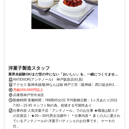
洋菓子製造スタッフ
業界未経験OK/まだ世の中にない「おいしい」を、一緒につくりません
か？
ANTENOR(アンテノール) 神戸阪急店(社員)
アクセス 阪神本線/阪神なんば線 神戸三宮〔阪神線〕西口徒歩約1
分、ＪＲ東海道本線 三ノ宮（ＪＲ）中央口(西)徒歩約2分、神戸新交
月給200,000円以上
通ポートアイランド線 三宮（ポートライナー）徒歩約3分 各線三宮駅
兵庫県神戸市中央区
からすぐ
勤務時間 実働時間：7時間45分/日 平均勤務日数：1ヶ月あたり20日
7:00～15:45 ※シフト制の為、前後する可能性あり
仕事内容 人気洋菓子店「アンテノール」でのお仕事 ★職場は駅スグ
の百貨店！ ★20～30代男女活躍中！ ＊仕事内容＊ 多くの人に愛され
ているアンテノールの 洋菓子パティシエのお仕事です。 ケーキの
仕...