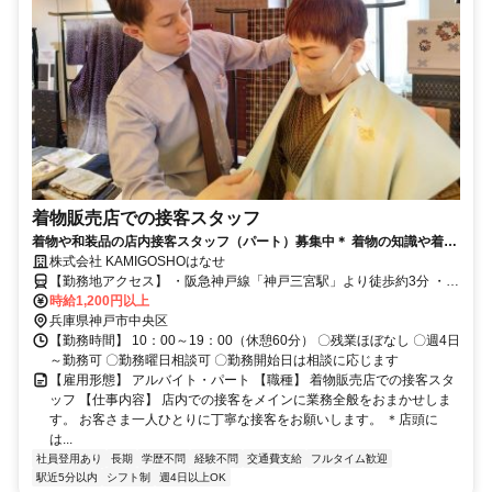
着物販売店での接客スタッフ
着物や和装品の店内接客スタッフ（パート）募集中＊ 着物の知識や着付
けは不要＊働きながらスキルが身につく＊
株式会社 KAMIGOSHOはなせ
【勤務地アクセス】 ・阪急神戸線「神戸三宮駅」より徒歩約3分 ・
JR神戸線「三ノ宮駅」より徒歩約5分 ・阪神本線「神戸三宮駅」より
時給1,200円以上
徒歩約5分 ・神戸市営地下鉄海岸線「旧居留地・大丸前駅」より徒歩
兵庫県神戸市中央区
約5分 ・各線「元町駅」より徒歩約7分
【勤務時間】 10：00～19：00（休憩60分） 〇残業ほぼなし 〇週4日
～勤務可 〇勤務曜日相談可 〇勤務開始日は相談に応じます
【雇用形態】 アルバイト・パート 【職種】 着物販売店での接客スタ
ッフ 【仕事内容】 店内での接客をメインに業務全般をおまかせしま
す。 お客さま一人ひとりに丁寧な接客をお願いします。 ＊店頭に
は...
社員登用あり
長期
学歴不問
経験不問
交通費支給
フルタイム歓迎
駅近5分以内
シフト制
週4日以上OK