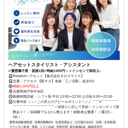
ヘアセットスタイリスト・アシスタント
✅履歴書不要・面接1回✅時給1400円～＋インセンで高収入♪
Relationヘアセット【株式会社タロズライク】
交通・アクセス 【駅チカ】各線「三ノ宮駅」徒歩5分
時給1,400円以上
兵庫県神戸市中央区
勤務時間詳細 ・シフト制 平日 15:00〜22:00 土日祝 6:00〜22:00
仕事内容 ＼＼✨この求人のアピールポイント✨／／ ￣￣V￣￣￣￣￣
￣￣￣￣￣￣￣￣￣￣￣￣ ✅頑張りに応じて昇給・インセンティブ多
数あり！ ✅未経験でも1から教えます！経験者は優遇！ ✅週2日～
OK！...
業界未経験者歓迎
扶養内勤務OK
社員登用あり
土日祝のみOK
主婦・主夫歓迎
フリーター歓迎
早朝
シフト自由
学歴不問
即日勤務OK
職場見学可