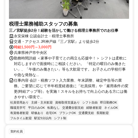
税理士業務補助スタッフの募集
三ノ宮駅徒歩2分！経験を活かして働ける税理士事務所でのお仕事
永安栄棟 公認会計士・税理士事務所
交通・アクセス JR神戸線『三ノ宮駅』より徒歩2分
時給1,500円～3,000円
兵庫県神戸市中央区
勤務時間詳細 ＜家事や子育てとの両立も応援中！＞ シフトは柔軟に
対応しますので面接時にご相談ください。 「特定の曜日のみ働きた
い」、「午後のみ働きたい」等も大歓迎です。 お子さんの学校行事
や急な発熱な...
仕事内容 会計・税務ソフト入力業務、年末調整、確定申告等の業
務。ご要望に応じて半年程度経過後に「社員採用」や「雇用条件の変
更(時給アップ等)」を実施！スキルをお持ちで向上心のある方には働
きやすい環境で...
社員登用あり
主婦・主夫歓迎
資格取得支援あり
シフト自由
即日勤務OK
職場見学可
平日のみOK
転勤なし
交通費全額支給
経験者歓迎
ネイルOK
有資格者歓迎
研修あり
在宅OK
ブランクOK
交通費支給
長期歓迎
フルタイム歓迎
駅近5分以内
シフト制
契約社員