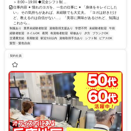
＞ 8:00～19:00 ◆完全シフト制 ...
仕事内容 ✦ 憧れのヨガを、一生の仕事に ✦ 「身体をキレイにした
い」 その気持ちがあれば、未経験でも大丈夫。 「ヨガは好きだけ
ど、教えるのは自信がない…」 「美容に興味があるけれど、知識は
これから...
制服あり
業界未経験者歓迎
資格取得支援あり
学歴不問
未経験者歓迎
午前
経験者歓迎
ネイルOK
夜間
有資格者歓迎
研修あり
夕方
ブランクOK
交通費支給
長期歓迎
駅近5分以内
資格取得手当あり
シフト制
ピアスOK
髪型・髪色自由
契約社員