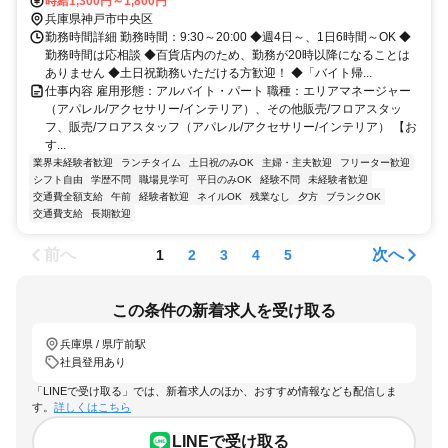
時給1,300円～1,800円
兵庫県神戸市中央区
勤務時間詳細 勤務時間：9:30～20:00 ◆週4日～、1日6時間～OK ◆
勤務時間は応相談 ◆百貨店内のため、勤務が20時以降になることは
ありません ◆土日祝勤務いただける方歓迎！ ◆「バイト帰...
仕事内容 雇用形態：アルバイト・パート 職種：エリアマネージャー
（アパレル/アクセサリー/インテリア）、その他販売/フロアスタッ
フ、販売/フロアスタッフ（アパレル/アクセサリー/インテリア） 【お
す...
業界未経験者歓迎
ランチタイム
土日祝のみOK
主婦・主夫歓迎
フリーター歓迎
シフト自由
学歴不問
職場見学可
平日のみOK
経験不問
未経験者歓迎
交通費全額支給
午前
経験者歓迎
ネイルOK
残業なし
夕方
ブランクOK
交通費支給
長期歓迎
前へ
次へ
1
2
3
4
5
この条件の新着求人を受け取る
兵庫県 / 県庁前駅
社員登用あり
「LINEで受け取る」では、新着求人のほか、おすすめ情報なども配信しま
す。
詳しくはこちら
LINEで受け取る