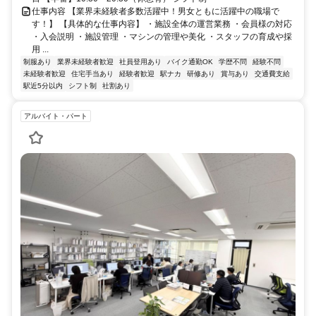
仕事内容 【業界未経験者多数活躍中！男女ともに活躍中の職場で
す！】 【具体的な仕事内容】 ・施設全体の運営業務 ・会員様の対応
・入会説明 ・施設管理 ・マシンの管理や美化 ・スタッフの育成や採
用 ...
制服あり
業界未経験者歓迎
社員登用あり
バイク通勤OK
学歴不問
経験不問
未経験者歓迎
住宅手当あり
経験者歓迎
駅ナカ
研修あり
賞与あり
交通費支給
駅近5分以内
シフト制
社割あり
アルバイト・パート