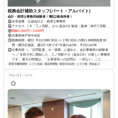
税務会計補助スタッフ(パート・アルバイト)
会計・税理士事務所経験者！簿記2級保持者！
永安栄棟 公認会計士・税理士事務所
アクセス: ＪＲ「三ノ宮駅」 から 徒歩2分 阪急・阪神「神戸三宮駅」
から 徒歩2分
時給1,500円～3,000円
兵庫県神戸市中央区
勤務時間・曜日: 平日の9時 00分 〜 17時 30分 の間の 6時間程度 時
間・曜日応相談、週3日~OKです! 午後のみOK、平日のみOK
仕事内容: ＼「訪問監査」や「残業」に疲れた、会計事務所の経験者
へ ／ 令和３年に開始した、三ノ宮駅チカ（徒歩2分）の新しい事務所
です。 最大の特徴は、「お客様先への訪問が、一切ない」こと。 ...
変形労働時間制
シフト自由
固定時間制
駅近5分以内
シフト制
昇給あり
アルバイト・パート