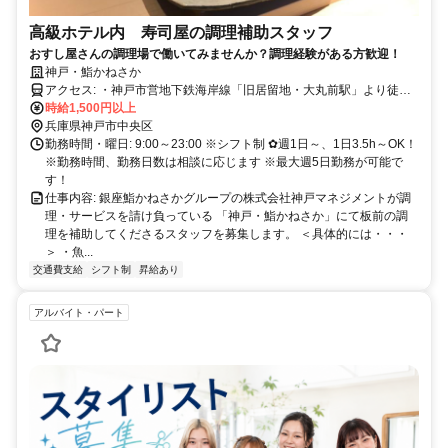
高級ホテル内 寿司屋の調理補助スタッフ
おすし屋さんの調理場で働いてみませんか？調理経験がある方歓迎！
神戸・鮨かねさか
アクセス: ・神戸市営地下鉄海岸線「旧居留地・大丸前駅」より徒歩7
分 ・神戸市営地下鉄「三宮駅」より徒歩10分 ・JR神戸鉄「三ノ宮
時給1,500円以上
駅」より徒歩10分 ・阪急神戸線・阪神本線・ポートライナー「三宮
兵庫県神戸市中央区
駅」より徒歩10分 ・JR神戸線・阪神本線「元町駅」より徒歩10分
勤務時間・曜日: 9:00～23:00 ※シフト制 ✿週1日～、1日3.5h～OK！
※勤務時間、勤務日数は相談に応じます ※最大週5日勤務が可能で
す！
仕事内容: 銀座鮨かねさかグループの株式会社神戸マネジメントが調
理・サービスを請け負っている 「神戸・鮨かねさか」にて板前の調
理を補助してくださるスタッフを募集します。 ＜具体的には・・・
＞ ・魚...
交通費支給
シフト制
昇給あり
アルバイト・パート