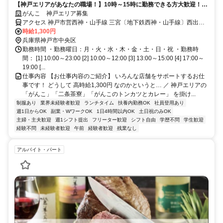
【神戸エリアがあなたの職場！】10時～15時に勤務できる方大歓迎！週
1/2h～OK☆高時給1,300円！まかないありの調理＆洗い場スタッフ♪
がんこ 神戸エリア募集
アクセス 神戸市営西神・山手線 三宮〔地下鉄西神・山手線〕西出口1
徒歩約4分、阪急神戸本線 神戸三宮〔阪急線〕西口徒歩約4分、神戸
時給1,300円
高速鉄道東西線 神戸三宮〔阪急線〕西口徒歩約4分
兵庫県神戸市中央区
勤務時間 ・勤務曜日：月・火・水・木・金・土・日・祝 ・勤務時
間： [1] 10:00～23:00 [2] 10:00～12:00 [3] 13:00～15:00 [4] 17:00～
19:00 [...
仕事内容 【お仕事内容のご紹介】 いろんな店舗をサポートするお仕
事です！ どうして 高時給1,300円 なのかというと… ／ 神戸エリアの
「がんこ」「二条茶寮」「がんこのトンカツとカレー」 を掛け...
制服あり
業界未経験者歓迎
ランチタイム
扶養内勤務OK
社員登用あり
週1日からOK
副業・WワークOK
1日4時間以内OK
土日祝のみOK
主婦・主夫歓迎
週1シフト提出
フリーター歓迎
シフト自由
学歴不問
学生歓迎
経験不問
未経験者歓迎
午前
経験者歓迎
残業なし
アルバイト・パート