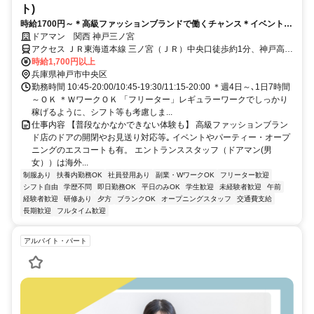
ト)
時給1700円～＊高級ファッションブランドで働くチャンス＊イベント等
普段なかなかできない体験も
ドアマン 関西 神戸三ノ宮
アクセス ＪＲ東海道本線 三ノ宮（ＪＲ）中央口徒歩約1分、神戸高速
鉄道東西線 神戸三宮〔阪急線〕東口徒歩約2分、阪神本線/阪神なんば
時給1,700円以上
線 神戸三宮〔阪神線〕西口徒歩約4分 三ノ宮・神戸三宮の高級ファッ
兵庫県神戸市中央区
ションブランド店
勤務時間 10:45-20:00/10:45-19:30/11:15-20:00 ＊週4日～､1日7時間
～ＯＫ ＊ＷワークＯＫ 「フリーター」レギュラーワークでしっかり
稼げるように、シフト等も考慮しま...
仕事内容 【普段なかなかできない体験も】 高級ファッションブラン
ド店のドアの開閉やお見送り対応等｡ イベントやパーティー・オープ
ニングのエスコートも有。 エントランススタッフ（ドアマン(男
女））は海外...
制服あり
扶養内勤務OK
社員登用あり
副業・WワークOK
フリーター歓迎
シフト自由
学歴不問
即日勤務OK
平日のみOK
学生歓迎
未経験者歓迎
午前
経験者歓迎
研修あり
夕方
ブランクOK
オープニングスタッフ
交通費支給
長期歓迎
フルタイム歓迎
アルバイト・パート