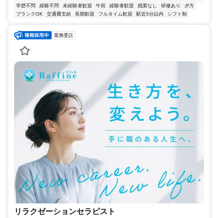
学歴不問
経験不問
未経験者歓迎
午前
経験者歓迎
残業なし
研修あり
夕方
ブランクOK
交通費支給
長期歓迎
フルタイム歓迎
駅近5分以内
シフト制
業務委託
リラクゼーションセラピスト