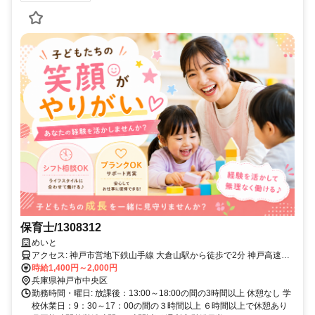
保育士/1308312
めいと
アクセス: 神戸市営地下鉄山手線 大倉山駅から徒歩で2分 神戸高速東
西線 西元町駅から徒歩で8分 神戸高速東西線 高速神戸駅から徒歩で
時給1,400円～2,000円
10分
兵庫県神戸市中央区
勤務時間・曜日: 放課後：13:00～18:00の間の3時間以上 休憩なし 学
校休業日：9：30～17：00の間の３時間以上 ６時間以上で休憩あり