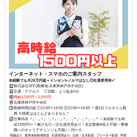
インターネット・スマホのご案内スタッフ
未経験でも月26万円超＋インセン✨ノルマはなし◎社員登用有✅
株式会社SFC(勤務地:兵庫県神戸市中央区)
交通・アクセス 「三宮駅」より徒歩5分
時給1,500円～2,000円
兵庫県神戸市中央区
勤務時間詳細 ①10:00〜18:00 ②10:00〜19:00 ＊週5日フルタイム勤
務 ※残業はほとんどありません！
仕事内容 ＊｡･･｡＊｡･･｡＊｡･･｡＊｡･･｡＊｡･･｡＊｡･･｡＊ ✅未経験でも時
給1500円〜！稼げる◎ ✅正社員登用あり！安定勤務&収入可能 ✅事務
職へのキャリアチェンジも可能♪ ✅20〜3...
制服あり
業界未経験者歓迎
社員登用あり
主婦・主夫歓迎
フリーター歓迎
早朝