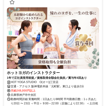
ホットヨガのインストラクター
1年で正社員登用前提／資格取得全額会社負担／賞与年4回あり
HOT YOGA STUDIO O(オー)|三宮店
交通・アクセス 阪神電鉄本線「元町駅」東口より徒歩2分
月給248,000円以上
兵庫県神戸市中央区
勤務時間詳細 実働時間：1日あたり8時間 平均勤務日数：1ヶ月あた
り20日 〜 23日 ＜平日＞ 9:00～22:00（店舗により22:30） ＜土日祝