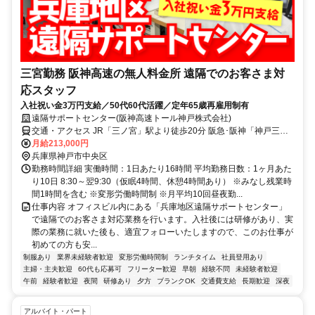
三宮勤務 阪神高速の無人料金所 遠隔でのお客さま対
応スタッフ
入社祝い金3万円支給／50代60代活躍／定年65歳再雇用制有
遠隔サポートセンター(阪神高速トール神戸株式会社)
交通・アクセス JR「三ノ宮」駅より徒歩20分 阪急･阪神「神戸三
宮」駅より徒歩20分 地下鉄海岸線「三宮・花時計前」駅より徒歩15
月給213,000円
分 地下鉄海岸線「旧居留地・大丸前」駅より徒歩15分
兵庫県神戸市中央区
勤務時間詳細 実働時間：1日あたり16時間 平均勤務日数：1ヶ月あた
り10日 8:30～翌9:30（仮眠4時間、休憩4時間あり） ※みなし残業時
間1時間を含む ※変形労働時間制 ※月平均10回昼夜勤...
仕事内容 オフィスビル内にある「兵庫地区遠隔サポートセンター」
で遠隔でのお客さま対応業務を行います。入社後には研修があり、実
際の業務に就いた後も、適宜フォローいたしますので、このお仕事が
初めての方も安...
制服あり
業界未経験者歓迎
変形労働時間制
ランチタイム
社員登用あり
主婦・主夫歓迎
60代も応募可
フリーター歓迎
早朝
経験不問
未経験者歓迎
午前
経験者歓迎
夜間
研修あり
夕方
ブランクOK
交通費支給
長期歓迎
深夜
アルバイト・パート