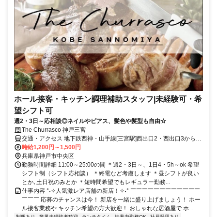
ホール接客・キッチン調理補助スタッフ|未経験可・希
望シフト可
週2・3日～応相談◎ネイルやピアス、髪色や髪型も自由☆
The Churrasco 神戸三宮
交通・アクセス 地下鉄西神・山手線[三宮駅]西出口2・西出口3からス
グ＊グレーが基調のシックな内装で落ち着いた雰囲気のお店！SNS映
時給1,200円～1,500円
え間違いなしの肉料理のお店！女子会などでも大人気！新店GRAND
兵庫県神戸市中央区
オープン♪
勤務時間詳細 11:00～25:00の間 ＊週2・3日～、1日4・5h～ok 希望
シフト制（シフト応相談） ＊終電など考慮します ＊昼シフトが良い
とか､土日祝のみとか ＊短時間希望でもレギュラー勤務...
仕事内容 °˖✧人気激レア店舗の新店！✧˖° ￣￣￣￣￣￣￣￣￣￣￣￣
￣￣￣ 応募のチャンスは今！ 新店を一緒に盛り上げましょう！ ホー
ル接客業務や キッチン希望の方大歓迎！ おしゃれな居酒屋で ホ...
制服あり
業界未経験者歓迎
ランチタイム
扶養内勤務OK
社員登用あり