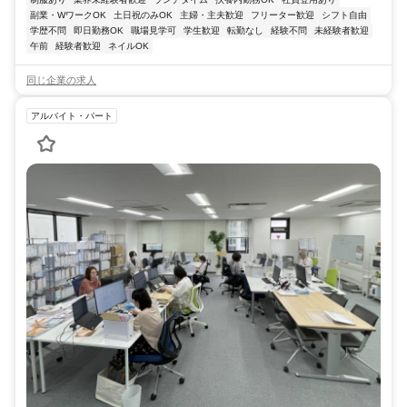
副業・WワークOK
土日祝のみOK
主婦・主夫歓迎
フリーター歓迎
シフト自由
学歴不問
即日勤務OK
職場見学可
学生歓迎
転勤なし
経験不問
未経験者歓迎
午前
経験者歓迎
ネイルOK
同じ企業の求人
アルバイト・パート