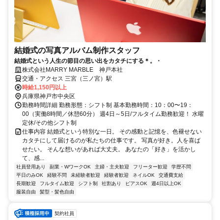
結婚式の写真アルバム制作スタッフ
結婚式という人生の節目の思い出をカタチにする＊。・
株式会社MARRY MARBLE 神戸本社
交通・アクセス 三宮（三ノ宮）駅
時給1,150円以上
兵庫県神戸市中央区
勤務時間詳細 勤務形態：シフト制 基本勤務時間：10：00〜19：
00（実働8時間／休憩60分） 週4日～5日/フルタイム勤務歓迎！ 水曜
定休/その他シフト制
仕事内容 結婚式という特別な一日。 その感動と記憶を、色褪せない
カタチにして届けるのが私たちの仕事です。 写真が好き。人を喜ば
せたい。 そんな想いがあれば大丈夫。 あなたの「好き」を活かし
て、感...
社員登用あり
副業・WワークOK
主婦・主夫歓迎
フリーター歓迎
学歴不問
平日のみOK
経験不問
未経験者歓迎
経験者歓迎
ネイルOK
交通費支給
長期歓迎
フルタイム歓迎
シフト制
社割あり
ピアスOK
週4日以上OK
服装自由
髪型・髪色自由
契約社員