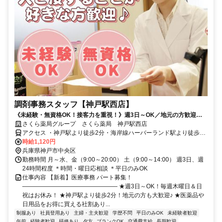
調剤事務スタッフ【神戸駅西店】
《未経験・無資格OK！接客力を重視！》週3日～OK／地元の方歓迎／
社員登用あり／社割で日用品などが最大半額♪
さくら薬局グループ さくら薬局 神戸駅西店
アクセス ・神戸駅より徒歩2分・海岸線ハーバーランド駅より徒歩5
分・高速神戸駅より徒歩10分
時給1,120円
兵庫県神戸市中央区
勤務時間 月～水、金（9:00～20:00） 土（9:00～14:00） 週3日、週
24時間程度 ＊時間・曜日応相談 ＊平日のみOK
仕事内容 【新着】医療事務 パート募集！
―――――――――――――――― ★週3日～OK！毎週木曜日＆日
祝はお休み！ ★神戸駅より徒歩2分！地元の方も大歓迎♪ ★医薬品や
日用品をお得に買える社割あり...
制服あり
社員登用あり
主婦・主夫歓迎
学歴不問
平日のみOK
未経験者歓迎
午前
経験者歓迎
研修あり
夕方
ブランクOK
交通費支給
長期歓迎