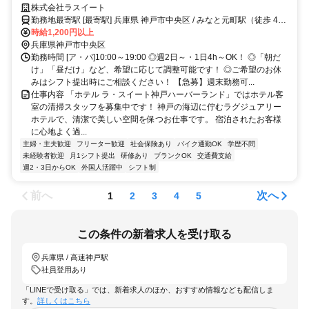
バーランド」での客室清掃スタッフのお仕事です！／週末に働ける方大
株式会社ラスイート
歓迎！
勤務地最寄駅 [最寄駅] 兵庫県 神戸市中央区 / みなと元町駅（徒歩 4
分） ほか
時給1,200円以上
兵庫県神戸市中央区
勤務時間 [ア・パ]10:00～19:00 ◎週2日～・1日4h～OK！ ◎「朝だ
け」「昼だけ」など、希望に応じて調整可能です！ ◎ご希望のお休
みはシフト提出時にご相談ください！ 【急募】週末勤務可...
仕事内容 「ホテル ラ・スイート神戸ハーバーランド」ではホテル客
室の清掃スタッフを募集中です！ 神戸の海辺に佇むラグジュアリー
ホテルで、清潔で美しい空間を保つお仕事です。 宿泊されたお客様
に心地よく過...
主婦・主夫歓迎
フリーター歓迎
社会保険あり
バイク通勤OK
学歴不問
未経験者歓迎
月1シフト提出
研修あり
ブランクOK
交通費支給
週2・3日からOK
外国人活躍中
シフト制
前へ
次へ
1
2
3
4
5
この条件の新着求人を受け取る
兵庫県 / 高速神戸駅
社員登用あり
「LINEで受け取る」では、新着求人のほか、おすすめ情報なども配信しま
す。
詳しくはこちら