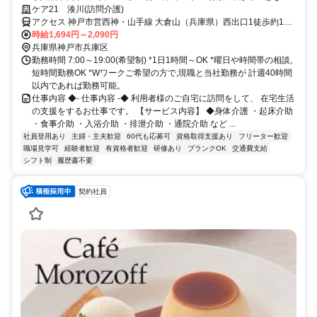
ャンセルも手当有！定年無し！＞★履歴書の準備不要★未経験者OK！働
ケア21 湊川(訪問介護)
きやすいシフト制！急なキャンセルが発生した場合でも手当で給与を補
アクセス 神戸市営西神・山手線 大倉山（兵庫県）西出口1徒歩約11
償！
分、神戸市営西神・山手線 湊川公園東出口3徒歩約16分、神戸高速鉄
時給1,694円～2,090円
道東西線 高速神戸6番口徒歩約16分 地下鉄西神・山手線「大倉山」
兵庫県神戸市兵庫区
駅から徒歩約11分
勤務時間 7:00～19:00(希望制) *1日1時間～OK *曜日や時間帯の相談,
短時間勤務OK *Wワークご希望の方で,現職と当社勤務が 計週40時間
以内であれば勤務可能。
仕事内容 ◆- 仕事内容 -◆ 利用者様のご自宅に訪問をして、 在宅生活
の支援をするお仕事です。 【サービス内容】 ◆身体介護 ・起床介助
・食事介助 ・入浴介助 ・排泄介助 ・通院介助 など ...
社員登用あり
主婦・主夫歓迎
60代も応募可
資格取得支援あり
フリーター歓迎
職場見学可
経験者歓迎
有資格者歓迎
研修あり
ブランクOK
交通費支給
シフト制
履歴書不要
契約社員