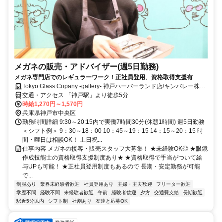
メガネの販売・アドバイザー(週5日勤務)
メガネ専門店でのレギュラーワーク！正社員登用、資格取得支援有
Tokyo Glass Copany -gallery- 神戸ハーバーランド店/キンバレー株式
会社
交通・アクセス 「神戸駅」より徒歩5分
時給1,270円～1,570円
兵庫県神戸市中央区
勤務時間詳細 9:30～20:15内で実働7時間30分(休憩1時間) 週5日勤務
＜シフト例＞ 9：30～18：00 10：45～19：15 14：15～20：15 時
間・曜日は相談OK！ 土日祝...
仕事内容 メガネの接客・販売スタッフ大募集！ ★未経験OK◎ ★眼鏡
作成技能士の資格取得支援制度あり★ ★資格取得で手当がついて給
与UPも可能！ ★正社員登用制度もあるので 長期・安定勤務が可能
で...
制服あり
業界未経験者歓迎
社員登用あり
主婦・主夫歓迎
フリーター歓迎
学歴不問
経験不問
未経験者歓迎
午前
経験者歓迎
夕方
交通費支給
長期歓迎
駅近5分以内
シフト制
社割あり
友達と応募OK