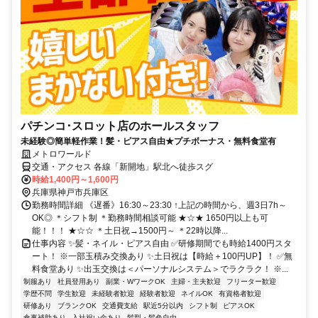
パチンコ･スロット店のホールスタッフ
未経験◎簡単軽作業！髪・ピアス自由★プチボーナス・無料食堂有
メトロワールド
交通・アクセス 各線「新開地」駅北へ徒歩スグ
時給1,400円～1,600円
兵庫県神戸市兵庫区
勤務時間詳細 《遅番》16:30～23:30 ↑上記の時間から、週3日7h～
OK◎ ＊シフト制 ＊勤務時間相談可能 ★☆★ 1650円以上も可
能！！！ ★☆☆ ＊土日祝→1500円～ ＊22時以降...
仕事内容 ✨髪・ネイル・ピアス自由 ✅研修期間でも時給1400円スタ
ート！ ※一部玉積み交換あり ✨土日祝は【時給＋100円UP】！ ✅無
料食堂あり ✨出玉交換は＜パーソナルシステム＞でラクラク！ ※...
制服あり
社員登用あり
副業・WワークOK
主婦・主夫歓迎
フリーター歓迎
学歴不問
学生歓迎
未経験者歓迎
経験者歓迎
ネイルOK
有資格者歓迎
研修あり
ブランクOK
交通費支給
駅近5分以内
シフト制
ピアスOK
食事補助あり
入社祝い金あり
髪型・髪色自由