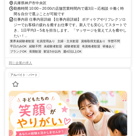
（兵庫県）ビエラ神戸口徒歩約2分 最寄駅：神戸駅
兵庫県神戸市中央区
勤務時間 10:00～20:00の店舗営業時間内で週3日～応相談 ※働く時
間を自分で選ぶことが可能です
仕事内容 仕事内容詳細 【仕事内容詳細】 ボディケアやリフレクソロ
ジーでお客様の疲れを癒すお仕事です。新人でも安心してスタートで
き、1日平均3～5名を担当します。 「マッサージを覚えて人を癒やし
たい！...
業界未経験者歓迎
社員登用あり
主婦・主夫歓迎
資格取得支援あり
学歴不問
平日のみOK
経験不問
未経験者歓迎
経験者歓迎
有資格者歓迎
研修あり
ブランクOK
長期歓迎
駅近5分以内
週4日以上OK
同じ企業の求人
アルバイト・パート