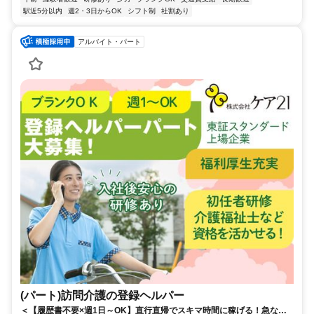
駅近5分以内
週2・3日からOK
シフト制
社割あり
アルバイト・パート
(パート)訪問介護の登録ヘルパー
＜【履歴書不要×週1日～OK】直行直帰でスキマ時間に稼げる！急なキ