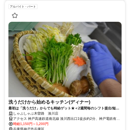
アルバイト・パート
洗うだけから始めるキッチン(ディナー)
最初は「洗うだけ」からでも時給ゲット★＜2週間毎のシフト提出/短時
間2h～/週2日～＞
しゃぶしゃぶ木曽路 湊川店
アクセス 神戸高速鉄道南北線 湊川西出口1徒歩約2分、神戸電鉄有馬
線 湊川西出口1徒歩約2分、神戸市営西神・山手線 湊川公園西出口1
時給1,150円～1,200円
徒歩約2分 湊川駅徒歩2分
兵庫県神戸市兵庫区