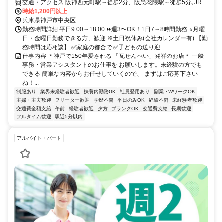
交通・アクセス 阪神西元町駅～徒歩2分、阪急花隈駅～徒歩5分､JR神
戸駅～徒歩7分
時給1,200円以上
兵庫県神戸市中央区
勤務時間詳細 平日9:00～18:00 ⏩週3〜OK！1日7～8時間勤務 ⭐月曜
日・金曜日勤務できる方、歓迎 ※土日祝休み(会社カレンダー有) 【勤
務時間は応相談】 ✅家庭の都合で ✅子どもの送り迎...
仕事内容 ＊神戸で150年愛される 「瓦せんべい」発祥のお店＊ 一般
事務・営業アシスタントのお仕事を お願いします。未経験の方でも
できる 簡単な内容からお任せしていくので、 まずはご応募下さい
ね！...
制服あり
業界未経験者歓迎
扶養内勤務OK
社員登用あり
副業・WワークOK
主婦・主夫歓迎
フリーター歓迎
学歴不問
平日のみOK
経験不問
未経験者歓迎
交通費全額支給
午前
経験者歓迎
夕方
ブランクOK
交通費支給
長期歓迎
フルタイム歓迎
駅近5分以内
アルバイト・パート