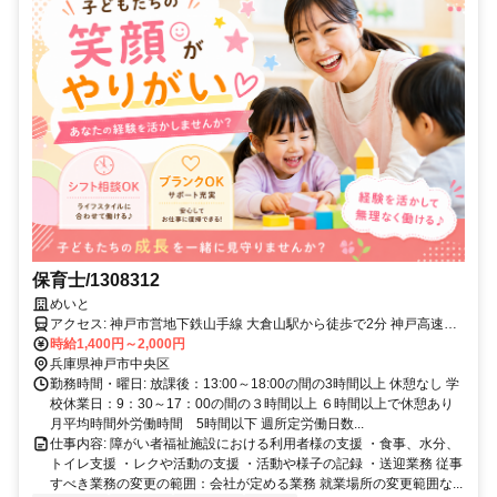
保育士/1308312
めいと
アクセス: 神戸市営地下鉄山手線 大倉山駅から徒歩で2分 神戸高速東
西線 西元町駅から徒歩で8分 神戸高速東西線 高速神戸駅から徒歩で
時給1,400円～2,000円
10分
兵庫県神戸市中央区
勤務時間・曜日: 放課後：13:00～18:00の間の3時間以上 休憩なし 学
校休業日：9：30～17：00の間の３時間以上 ６時間以上で休憩あり
月平均時間外労働時間 5時間以下 週所定労働日数...
仕事内容: 障がい者福祉施設における利用者様の支援 ・食事、水分、
トイレ支援 ・レクや活動の支援 ・活動や様子の記録 ・送迎業務 従事
すべき業務の変更の範囲：会社が定める業務 就業場所の変更範囲な...