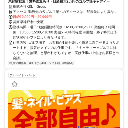
未経験歓迎！無料送迎あり・日給最大2万円のゴルフ場キャディー
株式会社K&L Group
アクセス: 勤務先の各ゴルフ場へのアクセスは、配属先により異なり
ます。 ■ 無料送迎あり：神戸・六甲・西宮エリアなどから送迎ルート
日給10,000円～20,000円
があります（送迎エリア・ルートは会社規定により、ご相談のうえ決
兵庫県神戸市中央区
定します） ■ マイカー通勤OK
勤務時間・曜日: 勤務開始時間例：6:30／8:00／9:00 勤務終了時間
例：13:30／15:00／16:00 実働5〜6時間程度 ※開始・終了時間は予
約状況やシフトにより異なります。
仕事内容: ゴルフ場で、お客様が1日を楽しく快適に過ごせるようサポ
ートする、接客がメインのお仕事です。 「キャディー＝ゴルフに詳
しくないと無理」と思われがちですが、実は仕事の中心はお客様との
会話。...
社員登用あり
週1日からOK
シフト制
昇給あり
アルバイト・パート