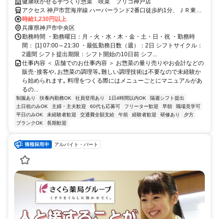
か♪
健康咲かせる手づくり惣菜 咲菜 プリコ神戸店
アクセス 神戸市営海岸線 ハーバーランド2番口徒歩約1分、ＪＲ東海
道本線 神戸（兵庫県）中央口徒歩約1分、ＪＲ山陽本線 神戸（兵庫
時給1,230円以上
県）中央口徒歩約1分
兵庫県神戸市中央区
勤務時間 ・勤務曜日：月・火・水・木・金・土・日・祝 ・勤務時
間： [1] 07:00～21:30 ・最低勤務日数（週）：2日 シフトサイクル：
2週間 シフト提出期限：シフト開始の10日前 シフ...
仕事内容 ＜ 店舗でのお仕事内容 ＞ お惣菜の量り売りやお会計などの
販売･接客や､お惣菜の調理等｡難しい調理技術は不要なので未経験か
ら始められます｡ 料理をつくる際にはメニューごとにマニュアルがあ
るの...
制服あり
扶養内勤務OK
社員登用あり
1日4時間以内OK
隔週シフト提出
土日祝のみOK
主婦・主夫歓迎
60代も応募可
フリーター歓迎
早朝
職場見学可
平日のみOK
未経験者歓迎
交通費全額支給
午前
経験者歓迎
研修あり
夕方
ブランクOK
長期歓迎
アルバイト・パート