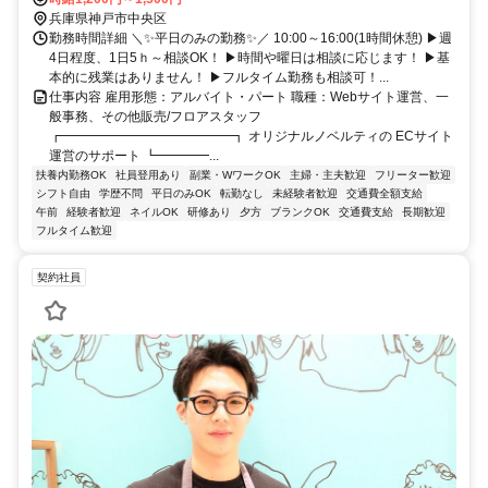
兵庫県神戸市中央区
勤務時間詳細 ＼✨平日のみの勤務✨／ 10:00～16:00(1時間休憩) ▶週
4日程度、1日5ｈ～相談OK！ ▶時間や曜日は相談に応じます！ ▶基
本的に残業はありません！ ▶フルタイム勤務も相談可！...
仕事内容 雇用形態：アルバイト・パート 職種：Webサイト運営、一
般事務、その他販売/フロアスタッフ
┏━━━━━━━━━━━━━┓ オリジナルノベルティの ECサイト
運営のサポート ┗━━━━...
扶養内勤務OK
社員登用あり
副業・WワークOK
主婦・主夫歓迎
フリーター歓迎
シフト自由
学歴不問
平日のみOK
転勤なし
未経験者歓迎
交通費全額支給
午前
経験者歓迎
ネイルOK
研修あり
夕方
ブランクOK
交通費支給
長期歓迎
フルタイム歓迎
契約社員