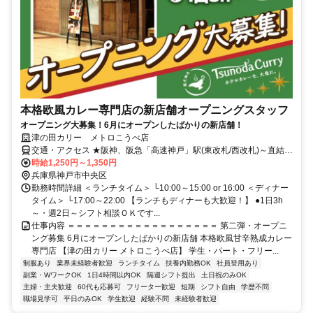
本格欧風カレー専門店の新店舗オープニングスタッフ
オープニング大募集！6月にオープンしたばかりの新店舗！
津の田カリー メトロこうべ店
交通・アクセス ★阪神、阪急「高速神戸」駅(東改札/西改札)～直結ス
グ！ ★阪神、阪急、神鉄「新開地」駅(東改札/西改札)～直結スグ！
時給1,250円～1,350円
★JR「神戸」駅～北へ徒歩2分！ ★地下鉄「ハーバーランド」駅～徒
兵庫県神戸市中央区
歩3分！
勤務時間詳細 ＜ランチタイム＞ └10:00～15:00 or 16:00 ＜ディナー
タイム＞ └17:00～22:00 【ランチもディナーも大歓迎！】 ●1日3h
～・週2日～シフト相談ＯＫです...
仕事内容 ＝＝＝＝＝＝＝＝＝＝＝＝＝＝＝＝＝＝ 第二弾・オープニ
ング募集 6月にオープンしたばかりの新店舗 本格欧風甘辛熟成カレー
専門店 【津の田カリー メトロこうべ店】 学生・パート・フリー...
制服あり
業界未経験者歓迎
ランチタイム
扶養内勤務OK
社員登用あり
副業・WワークOK
1日4時間以内OK
隔週シフト提出
土日祝のみOK
主婦・主夫歓迎
60代も応募可
フリーター歓迎
短期
シフト自由
学歴不問
職場見学可
平日のみOK
学生歓迎
経験不問
未経験者歓迎