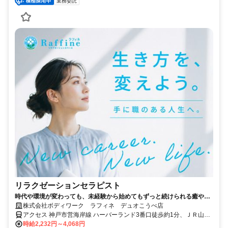
業務委託
リラクゼーションセラピスト
時代や環境が変わっても、未経験から始めてもずっと続けられる癒やし
の仕事。手に職を身につけて、生き方を変えよう。
株式会社ボディワーク ラフィネ デュオこうべ店
アクセス 神戸市営海岸線 ハーバーランド3番口徒歩約1分、ＪＲ山陽
本線 神戸（兵庫県）ビエラ神戸口徒歩約2分、ＪＲ東海道本線 神戸
時給2,232円～4,068円