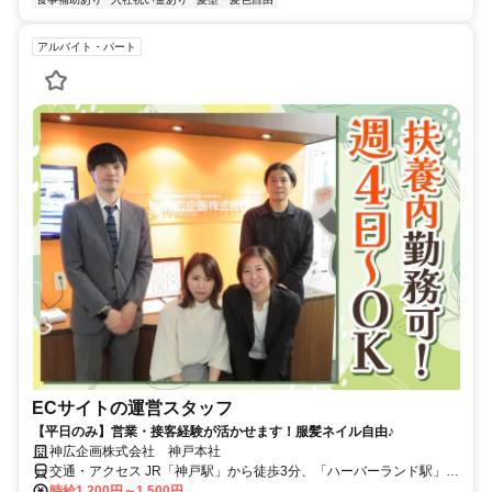
アルバイト・パート
ECサイトの運営スタッフ
【平日のみ】営業・接客経験が活かせます！服髪ネイル自由♪
神広企画株式会社 神戸本社
交通・アクセス JR「神戸駅」から徒歩3分、「ハーバーランド駅」か
ら徒歩4分、「高速神戸駅」から徒歩8分★交通費規定支給★
時給1,200円～1,500円