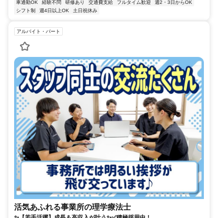
車通勤OK
経験不問
研修あり
交通費支給
フルタイム歓迎
週2・3日からOK
シフト制
週4日以上OK
土日祝休み
アルバイト・パート
活気あふれる事業所の理学療法士
✨【若手活躍】成長＆高収入が叶う✨✅積極採用中！