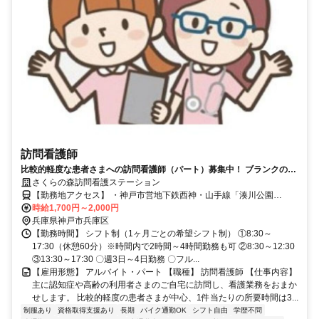
訪問看護師
比較的軽度な患者さまへの訪問看護師（パート）募集中！ ブランクのあ
る方、未経験歓迎‼同行研修あり安心してスタート出来ます♪
さくらの森訪問看護ステーション
【勤務地アクセス】 ・神戸市営地下鉄西神・山手線「湊川公園
駅」、神戸電鉄有馬線「湊川駅」より徒歩約3分 ・各線「新開地駅」
時給1,700円～2,000円
より徒歩約3分 ＼直行直帰OK！／ 〇車、バイク通勤可（駐車場な
兵庫県神戸市兵庫区
し） 〇自転車通勤可
【勤務時間】 シフト制（1ヶ月ごとの希望シフト制） ①8:30～
17:30（休憩60分）※時間内で2時間～4時間勤務も可 ②8:30～12:30
③13:30～17:30 〇週3日～4日勤務 〇フル...
【雇用形態】 アルバイト・パート 【職種】 訪問看護師 【仕事内容】
主に認知症や高齢の利用者さまのご自宅に訪問し、看護業務をおまか
せします。 比較的軽度の患者さまが中心、1件当たりの所要時間は3...
制服あり
資格取得支援あり
長期
バイク通勤OK
シフト自由
学歴不問