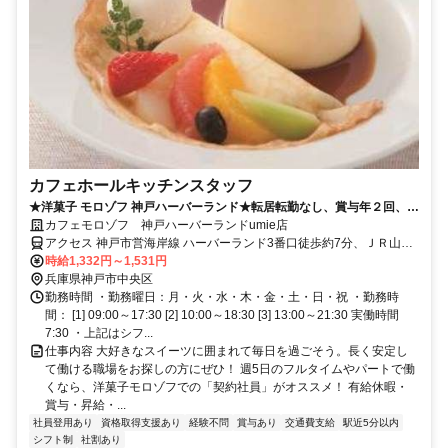
カフェホールキッチンスタッフ
★洋菓子 モロゾフ 神戸ハーバーランド★転居転勤なし、賞与年２回、モ
ロゾフの販売スタッフ
カフェモロゾフ 神戸ハーバーランドumie店
アクセス 神戸市営海岸線 ハーバーランド3番口徒歩約7分、ＪＲ山陽
本線 神戸（兵庫県）中央口徒歩約7分、ＪＲ東海道本線 神戸（兵庫
時給1,332円～1,531円
県）中央口徒歩約7分
兵庫県神戸市中央区
勤務時間 ・勤務曜日：月・火・水・木・金・土・日・祝 ・勤務時
間： [1] 09:00～17:30 [2] 10:00～18:30 [3] 13:00～21:30 実働時間
7:30 ・上記はシフ...
仕事内容 大好きなスイーツに囲まれて毎日を過ごそう。長く安定し
て働ける職場をお探しの方にぜひ！ 週5日のフルタイムやパートで働
くなら、洋菓子モロゾフでの「契約社員」がオススメ！ 有給休暇・
賞与・昇給・...
社員登用あり
資格取得支援あり
経験不問
賞与あり
交通費支給
駅近5分以内
シフト制
社割あり