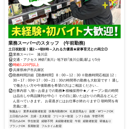
業務スーパーのスタッフ (午前勤務)
土日祝歓迎！週2～×朝8時～入れる方優遇★家事育児との両立◎
業務スーパー 湊川店
交通・アクセス 神鉄｢湊川｣･地下鉄｢湊川公園｣駅より5分
時給1,220円以上
兵庫県神戸市兵庫区
勤務時間詳細 【勤務時間】 8：00～12：30 ※勤務時間応相談 12：
30～17：00や 17：00～21：30の時間帯の勤務も大歓迎です！ 通し
で働きたい方や午後勤務を希望の方はご相談ください...
仕事内容 ＼朝～お昼までの勤務▶積極採用中★／ オープン前の時間
は品出しや商品陳列が中心！ その日に届いたばかりの商品をどんど
ん並べていきます。 お昼過ぎにはお仕事が終わります◎ 朝時間を有
意義に使...
制服あり
業界未経験者歓迎
扶養内勤務OK
社員登用あり
副業・WワークOK
土日祝のみOK
主婦・主夫歓迎
フリーター歓迎
シフト自由
学歴不問
平日のみOK
学生歓迎
経験不問
未経験者歓迎
午前
経験者歓迎
研修あり
ブランクOK
長期歓迎
フルタイム歓迎