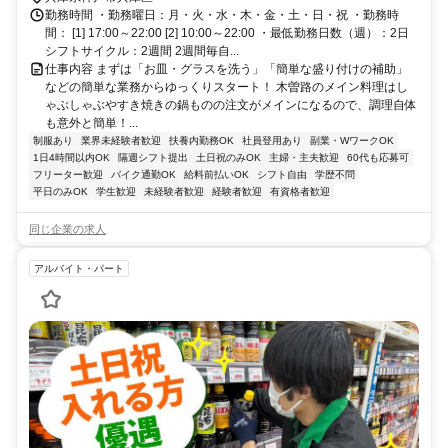
勤務時間 ・勤務曜日：月・火・水・木・金・土・日・祝 ・勤務時
間： [1] 17:00～22:00 [2] 10:00～22:00 ・最低勤務日数（週）：2日
シフトサイクル：2週間 2週間毎自...
仕事内容 まずは「お皿・グラスを洗う」「簡単な盛り付けの補助」
などの簡単な業務からゆっくりスタート！ 木曽路のメイン料理はし
ゃぶしゃぶやすき焼きの鍋ものの注文がメインになるので、調理自体
も意外と簡単！...
制服あり
業界未経験者歓迎
扶養内勤務OK
社員登用あり
副業・WワークOK
1日4時間以内OK
隔週シフト提出
土日祝のみOK
主婦・主夫歓迎
60代も応募可
フリーター歓迎
バイク通勤OK
給料前払いOK
シフト自由
学歴不問
平日のみOK
学生歓迎
未経験者歓迎
経験者歓迎
有資格者歓迎
同じ企業の求人
アルバイト・パート