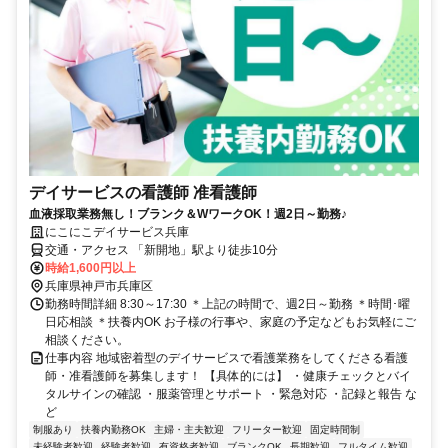
デイサービスの看護師 准看護師
血液採取業務無し！ブランク＆WワークOK！週2日～勤務♪
にこにこデイサービス兵庫
交通・アクセス 「新開地」駅より徒歩10分
時給1,600円以上
兵庫県神戸市兵庫区
勤務時間詳細 8:30～17:30 ＊上記の時間で、週2日～勤務 ＊時間･曜
日応相談 ＊扶養内OK お子様の行事や、家庭の予定などもお気軽にご
相談ください。
仕事内容 地域密着型のデイサービスで看護業務をしてくださる看護
師・准看護師を募集します！ 【具体的には】 ・健康チェックとバイ
タルサインの確認 ・服薬管理とサポート ・緊急対応 ・記録と報告 な
ど
制服あり
扶養内勤務OK
主婦・主夫歓迎
フリーター歓迎
固定時間制
未経験者歓迎
経験者歓迎
有資格者歓迎
ブランクOK
長期歓迎
フルタイム歓迎