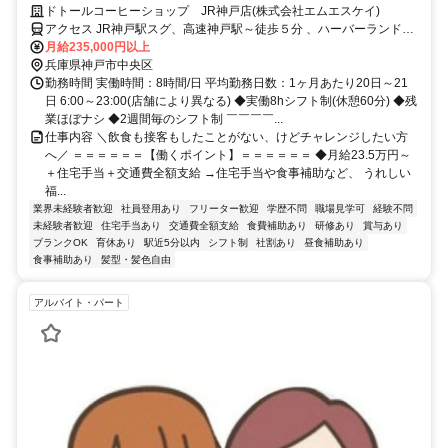
働ける◎書類選考なし・応募者全員面接◎
ドトールコーヒーショップ JR神戸店(株式会社エムエスケイ)
アクセス JR神戸駅スグ、高速神戸駅～徒歩５分 、ハーバーランド駅
～徒歩５分
月給235,000円以上
兵庫県神戸市中央区
勤務時間 実働時間：8時間/日 平均勤務日数：1ヶ月あたり20日～21
日 6:00～23:00(店舗により異なる) ◆実働8hシフト制(休憩60分) ◆残
業ほぼナシ ◆2週間毎のシフト制 ￣￣￣￣...
仕事内容 ＼飲食も接客もしたことがない、けどチャレンジしたい方
へ／ ＝＝＝＝＝＝【働くポイント】＝＝＝＝＝＝ ◆月給23.5万円～
＋住宅手当＋交通費全額支給 →住宅手当や食事補助など、 うれしい
福...
業界未経験者歓迎
社員登用あり
フリーター歓迎
学歴不問
職場見学可
経験不問
未経験者歓迎
住宅手当あり
交通費全額支給
食費補助あり
研修あり
賞与あり
ブランクOK
育休あり
駅近5分以内
シフト制
社割あり
昼食補助あり
食事補助あり
髪型・髪色自由
アルバイト・パート