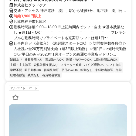
株式会社グッドケア
交通・アクセス 神戸電鉄「湊川」駅から徒歩7分、地下鉄「湊川公
園」から徒歩7分
時給3,960円以上
兵庫県神戸市兵庫区
勤務時間詳細 9:00～18:00 ※上記時間内でシフト自由 ★基本残業な
し ★週1日～OK ⌒⌒⌒⌒⌒⌒⌒⌒⌒⌒⌒⌒⌒⌒⌒⌒⌒⌒⌒ フレキシ
ブルな勤務時間でプライベートも充実◎ シフトは週1日〜...
仕事内容 ✅《高収入》《未経験スタートOK》 ▷訪問案件数多数◎ ▷
入社祝い金20万円別途支給（週3日以上勤務） ✅週1日～×短時間勤務
OK✅平日のみ ✅2023年1月オープンの綺麗な事業所 ✅ドリン...
制服あり
社員登用あり
週1日からOK
副業・WワークOK
1日4時間以内OK
主婦・主夫歓迎
資格取得支援あり
フリーター歓迎
バイク通勤OK
シフト自由
学歴不問
即日勤務OK
職場見学可
平日のみOK
転勤なし
未経験者歓迎
午前
経験者歓迎
残業なし
有資格者歓迎
アルバイト・パート