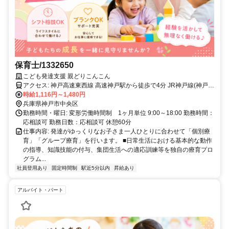
保育士/1332650
こども発達支援 親どりこんこん
アクセス: 神戸高速東西線 高速神戸駅から徒歩で4分 JR神戸線(神戸〜
姫路) 神戸駅から徒歩で6分 JR神戸線(大阪〜神戸) 神戸駅から徒歩で6
時給1,116円～1,480円
分
兵庫県神戸市中央区
勤務時間・曜日: 変形労働時間制 1ヶ月単位 9:00～18:00 勤務時間：
応相談可 勤務日数：応相談可 休憩60分
仕事内容: 発達がゆっくりなお子さま一人ひとりに合わせて「個別療
育」「グループ療育」を行います。 ■日常生活における基本的な動作
の指導、知識技能の付与、集団生活への適応訓練等を独自の療育プロ
グラム...
社員登用あり
固定時間制
駅近5分以内
昇給あり
アルバイト・パート