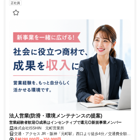
正社員
法人営業(防滑・環境メンテナンスの提案)
営業経験者歓迎◎成果はインセンティブで還元◎新規事業メンバー
株式会社ISSHIN 元町営業所
交通・アクセス JR・阪神「元町駅」西口より徒歩4分／交通費全額支
給
月給280,000円～350,000円