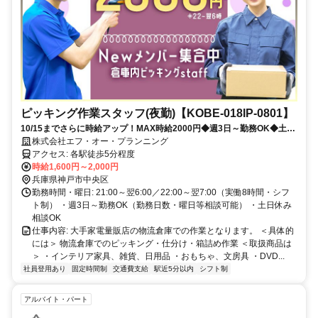
ピッキング作業スタッフ(夜勤)【KOBE-018IP-0801】
10/15までさらに時給アップ！MAX時給2000円◆週3日～勤務OK◆土日
休みも相談可能◆覚えやすいシンプル軽作業・ビギナー歓迎
株式会社エフ・オー・プランニング
アクセス: 各駅徒歩5分程度
時給1,600円～2,000円
兵庫県神戸市中央区
勤務時間・曜日: 21:00～翌6:00／22:00～翌7:00（実働8時間・シフ
ト制） ・週3日～勤務OK（勤務日数・曜日等相談可能） ・土日休み
相談OK
仕事内容: 大手家電量販店の物流倉庫での作業となります。 ＜具体的
には＞ 物流倉庫でのピッキング・仕分け・箱詰め作業 ＜取扱商品は
＞ ・インテリア家具、雑貨、日用品 ・おもちゃ、文房具 ・DVD...
社員登用あり
固定時間制
交通費支給
駅近5分以内
シフト制
アルバイト・パート