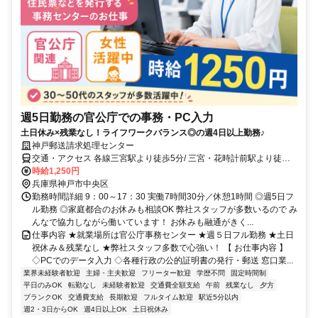
週5日勤務の官公庁での事務・PC入力
土日休み×残業なし！ライフワークバランス◎の週4日以上勤務♪
神戸郵送請求処理センター
交通・アクセス 各線三宮駅より徒歩5分/ 三宮・花時計前駅より徒歩7
分
時給1,250円
兵庫県神戸市中央区
勤務時間詳細 9：00～17：30 実働7時間30分／休憩1時間 ◎週5日フ
ル勤務 ◎家庭都合のお休みも相談OK 弊社スタッフが多数いるので み
んなで協力しながら働いています！ お休みも融通がきく...
仕事内容 ★就業場所は官公庁事務センター ★週５日フル勤務 ★土日
祝休み＆残業なし ★弊社スタッフ多数で心強い！ 【 お仕事内容 】
◇PCでのデータ入力 ◇各種行政の公的証明書の発行・郵送 窓口業...
業界未経験者歓迎
主婦・主夫歓迎
フリーター歓迎
学歴不問
固定時間制
平日のみOK
転勤なし
未経験者歓迎
交通費全額支給
午前
残業なし
夕方
ブランクOK
交通費支給
長期歓迎
フルタイム歓迎
駅近5分以内
週2・3日からOK
週4日以上OK
土日祝休み