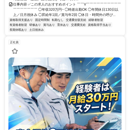
仕事内容 ✅この求人のおすすめポイント ￣￣V￣￣￣￣￣￣￣￣￣￣
￣￣￣￣￣￣￣ ◯年収320万円~ ◯時差出勤OK ◯年間休日130日以
上／日月祝休み ◯昇給年1回／賞与年2回 ◯休日・時間外の呼び...
資格取得支援あり
固定時間制
転勤なし
交通費全額支給
経験者歓迎
有資格者歓迎
研修あり
賞与あり
育休あり
交通費支給
資格取得手当あり
長期休暇あり
土日祝休み
正社員