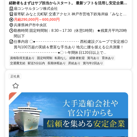
経験者もまずはサブ担当からスタート。 最新ソフトを活用し安定企業で
活躍！
扇コンサルタンツ株式会社
最寄駅 みなと元町駅 交通アクセス 神戸市営地下鉄海岸線「みなと元
月給290,000円～600,000円
町駅」より徒歩1分（駅近5分以内） 転勤なし＆キホン出張なし
兵庫県神戸市中央区
勤務時間 固定時間制：8:30～17:30（休憩1時間） ★残業月平均20時
間以下
仕事内容 〇●‥‥‥‥‥‥‥‥‥‥‥‥ 西松建設グループで安定感◎
賞与100万超の実績＆豊富な手当あり 地元に腰を据える公共測量！
‥‥‥‥‥‥‥‥‥‥‥‥●〇 ✨️年間休日120日以上で...
資格取得支援あり
固定時間制
転勤なし
経験者歓迎
賞与あり
育休あり
交通費支給
駅近5分以内
長期休暇あり
昇給あり
賞与年2回あり
正社員