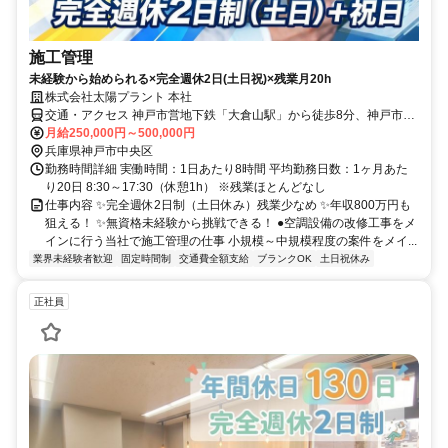
施工管理
未経験から始められる×完全週休2日(土日祝)×残業月20h
株式会社太陽プラント 本社
交通・アクセス 神戸市営地下鉄「大倉山駅」から徒歩8分、神戸市営
地下鉄「県庁前駅」から徒歩8分、神戸高速線「花隈駅」から徒歩9分
月給250,000円～500,000円
兵庫県神戸市中央区
勤務時間詳細 実働時間：1日あたり8時間 平均勤務日数：1ヶ月あた
り20日 8:30～17:30（休憩1h） ※残業ほとんどなし
仕事内容 ✨完全週休2日制（土日休み）残業少なめ ✨年収800万円も
狙える！ ✨無資格未経験から挑戦できる！ ●空調設備の改修工事をメ
インに行う当社で施工管理の仕事 小規模～中規模程度の案件をメイ...
業界未経験者歓迎
固定時間制
交通費全額支給
ブランクOK
土日祝休み
正社員