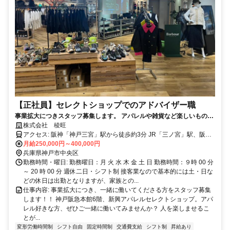
【正社員】セレクトショップでのアドバイザー職
事業拡大につきスタッフ募集します。 アパレルや雑貨など楽しいものが
好きな方、ぜひご一緒に働いてみませんか？
株式会社 稜旺
アクセス: 阪神「神戸三宮」駅から徒歩約3分 JR「三ノ宮」駅、阪急
「神戸三宮」駅から徒歩約5分 神戸市営地下鉄「三宮」駅から徒歩約
月給250,000円～400,000円
7分
兵庫県神戸市中央区
勤務時間・曜日: 勤務曜日：月 火 水 木 金 土 日 勤務時間：９時 00 分
～ 20 時 00 分 週休二日・シフト制 接客業なので基本的には土・日な
どの休日は出勤となりますが、家族との...
仕事内容: 事業拡大につき、一緒に働いてくださる方をスタッフ募集
します！！ 神戸阪急本館6階、新興アパレルセレクトショップ。アパ
レル好きな方、ぜひご一緒に働いてみませんか？ 人を楽しませるこ
とが...
変形労働時間制
シフト自由
固定時間制
交通費支給
シフト制
昇給あり