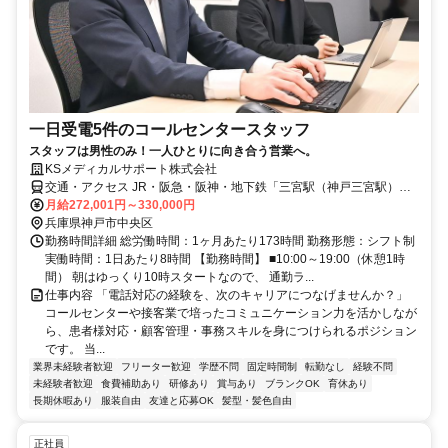
一日受電5件のコールセンタースタッフ
スタッフは男性のみ！一人ひとりに向き合う営業へ。
KSメディカルサポート株式会社
交通・アクセス JR・阪急・阪神・地下鉄「三宮駅（神戸三宮駅）」
より徒歩約6〜8分
月給272,001円～330,000円
兵庫県神戸市中央区
勤務時間詳細 総労働時間：1ヶ月あたり173時間 勤務形態：シフト制
実働時間：1日あたり8時間 【勤務時間】 ■10:00～19:00（休憩1時
間） 朝はゆっくり10時スタートなので、 通勤ラ...
仕事内容 「電話対応の経験を、次のキャリアにつなげませんか？」
コールセンターや接客業で培ったコミュニケーション力を活かしなが
ら、患者様対応・顧客管理・事務スキルを身につけられるポジション
です。 当...
業界未経験者歓迎
フリーター歓迎
学歴不問
固定時間制
転勤なし
経験不問
未経験者歓迎
食費補助あり
研修あり
賞与あり
ブランクOK
育休あり
長期休暇あり
服装自由
友達と応募OK
髪型・髪色自由
正社員