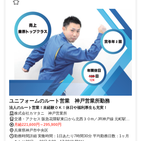
ユニフォームのルート営業 神戸営業所勤務
法人のルート営業！未経験ＯＫ！休日や福利厚生も充実！
株式会社カマタニ 神戸営業所
交通・アクセス 阪急花隈駅東口から北西３０m／JR神戸線 元町駅か
ら徒歩10分
月給221,600円～295,900円
兵庫県神戸市中央区
勤務時間詳細 実働時間：1日あたり7時間30分 平均勤務日数：1ヶ月