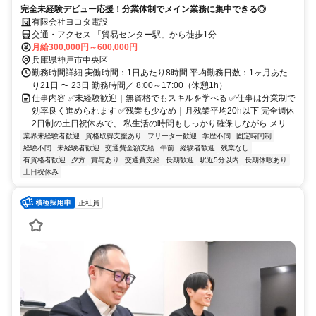
完全未経験デビュー応援！分業体制でメイン業務に集中できる◎
有限会社ヨコタ電設
交通・アクセス 「貿易センター駅」から徒歩1分
月給300,000円～600,000円
兵庫県神戸市中央区
勤務時間詳細 実働時間：1日あたり8時間 平均勤務日数：1ヶ月あた
り21日 〜 23日 勤務時間／ 8:00～17:00（休憩1h）
仕事内容 ✅未経験歓迎｜無資格でもスキルを学べる ✅仕事は分業制で
効率良く進められます ✅残業も少なめ｜月残業平均20h以下 完全週休
2日制の土日祝休みで、 私生活の時間もしっかり確保しながら メリ...
業界未経験者歓迎
資格取得支援あり
フリーター歓迎
学歴不問
固定時間制
経験不問
未経験者歓迎
交通費全額支給
午前
経験者歓迎
残業なし
有資格者歓迎
夕方
賞与あり
交通費支給
長期歓迎
駅近5分以内
長期休暇あり
土日祝休み
正社員