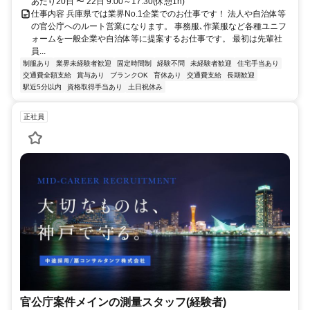
あたり20日 〜 22日 9:00～17:30(休憩1h)
仕事内容 兵庫県では業界No.1企業でのお仕事です！ 法人や自治体等
の官公庁へのルート営業になります。 事務服､作業服など各種ユニフ
ォームを一般企業や自治体等に提案するお仕事です。 最初は先輩社
員...
制服あり
業界未経験者歓迎
固定時間制
経験不問
未経験者歓迎
住宅手当あり
交通費全額支給
賞与あり
ブランクOK
育休あり
交通費支給
長期歓迎
駅近5分以内
資格取得手当あり
土日祝休み
正社員
官公庁案件メインの測量スタッフ(経験者)