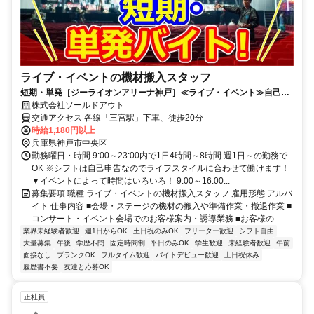
ライブ・イベントの機材搬入スタッフ
短期・単発［ジーライオンアリーナ神戸］≪ライブ・イベント≫自己申
告制！週1日OK！好きな時に働く♪
株式会社ソールドアウト
交通アクセス 各線「三宮駅」下車、徒歩20分
時給1,180円以上
兵庫県神戸市中央区
勤務曜日・時間 9:00～23:00内で1日4時間～8時間 週1日～の勤務で
OK ※シフトは自己申告なのでライフスタイルに合わせて働けます！
▼イベントによって時間はいろいろ！ 9:00～16:00...
募集要項 職種 ライブ・イベントの機材搬入スタッフ 雇用形態 アルバ
イト 仕事内容 ■会場・ステージの機材の搬入や準備作業・撤退作業 ■
コンサート・イベント会場でのお客様案内・誘導業務 ■お客様の...
業界未経験者歓迎
週1日からOK
土日祝のみOK
フリーター歓迎
シフト自由
大量募集
午後
学歴不問
固定時間制
平日のみOK
学生歓迎
未経験者歓迎
午前
面接なし
ブランクOK
フルタイム歓迎
バイトデビュー歓迎
土日祝休み
履歴書不要
友達と応募OK
正社員