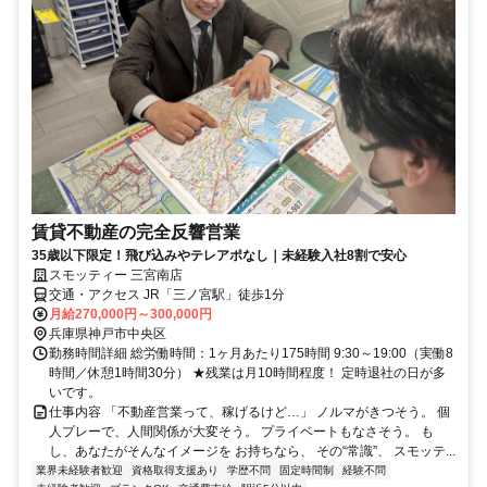
賃貸不動産の完全反響営業
35歳以下限定！飛び込みやテレアポなし｜未経験入社8割で安心
スモッティー 三宮南店
交通・アクセス JR「三ノ宮駅」徒歩1分
月給270,000円～300,000円
兵庫県神戸市中央区
勤務時間詳細 総労働時間：1ヶ月あたり175時間 9:30～19:00（実働8
時間／休憩1時間30分） ★残業は月10時間程度！ 定時退社の日が多
いです。
仕事内容 「不動産営業って、稼げるけど…」 ノルマがきつそう。 個
人プレーで、人間関係が大変そう。 プライベートもなさそう。 も
し、あなたがそんなイメージを お持ちなら、 その“常識”、 スモッテ...
業界未経験者歓迎
資格取得支援あり
学歴不問
固定時間制
経験不問