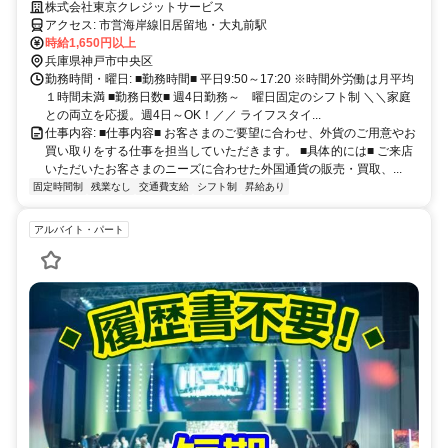
ベートも充実◎国内トップクラスの外貨両替専門店/残業ほぼなし/金融業
株式会社東京クレジットサービス
界経験者活躍中！
アクセス: 市営海岸線旧居留地・大丸前駅
時給1,650円以上
兵庫県神戸市中央区
勤務時間・曜日: ■勤務時間■ 平日9:50～17:20 ※時間外労働は月平均
１時間未満 ■勤務日数■ 週4日勤務～ 曜日固定のシフト制 ＼＼家庭
との両立を応援。週4日～OK！／／ ライフスタイ...
仕事内容: ■仕事内容■ お客さまのご要望に合わせ、外貨のご用意やお
買い取りをする仕事を担当していただきます。 ■具体的には■ ご来店
いただいたお客さまのニーズに合わせた外国通貨の販売・買取、...
固定時間制
残業なし
交通費支給
シフト制
昇給あり
アルバイト・パート