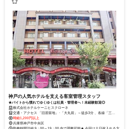
神戸の人気ホテルを支える客室管理スタッフ
★バイトから慣れてゆくゆくは社員・管理者へ！未経験歓迎◎
株式会社ホテルケーニヒスクローネ
交通・アクセス 「旧居留地」･「大丸前」～徒歩3分 、各線「三
宮」・「三ノ宮」駅～徒歩6分 、各線「元町」駅～徒歩5分
時給1,200円以上
兵庫県神戸市中央区
勤務時間詳細 9：00～19：00 内で調整可能★ 今回は土日祝入れる方