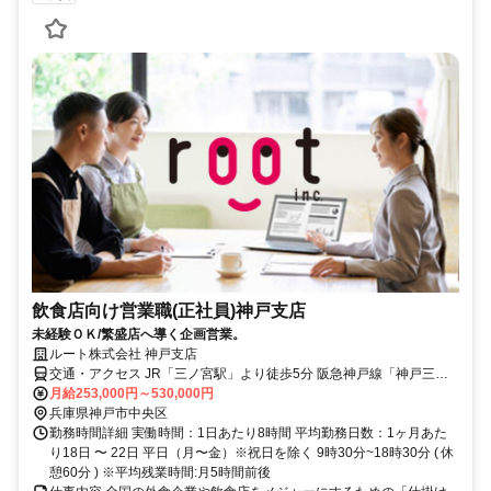
飲食店向け営業職(正社員)神戸支店
未経験ＯＫ/繁盛店へ導く企画営業。
ルート株式会社 神戸支店
交通・アクセス JR「三ノ宮駅」より徒歩5分 阪急神戸線「神戸三宮
駅」より徒歩5分 阪神本線「神戸三宮駅」より徒歩5分
月給253,000円～530,000円
兵庫県神戸市中央区
勤務時間詳細 実働時間：1日あたり8時間 平均勤務日数：1ヶ月あた
り18日 〜 22日 平日（月〜金）※祝日を除く 9時30分~18時30分 ( 休
憩60分 ) ※平均残業時間:月5時間前後