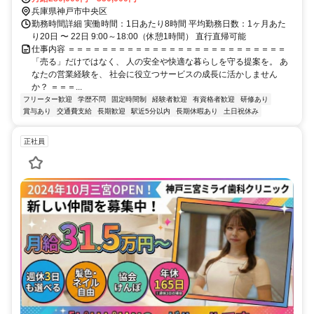
兵庫県神戸市中央区
勤務時間詳細 実働時間：1日あたり8時間 平均勤務日数：1ヶ月あた
り20日 〜 22日 9:00～18:00（休憩1時間） 直行直帰可能
仕事内容 ＝＝＝＝＝＝＝＝＝＝＝＝＝＝＝＝＝＝＝＝＝＝＝＝＝＝
「売る」だけではなく、 人の安全や快適な暮らしを守る提案を。 あ
なたの営業経験を、 社会に役立つサービスの成長に活かしません
か？ ＝＝＝...
フリーター歓迎
学歴不問
固定時間制
経験者歓迎
有資格者歓迎
研修あり
賞与あり
交通費支給
長期歓迎
駅近5分以内
長期休暇あり
土日祝休み
正社員