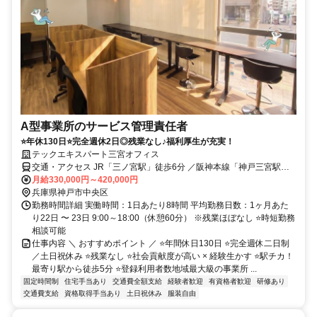
A型事業所のサービス管理責任者
⭐年休130日⭐完全週休2日◎残業なし♪福利厚生が充実！
テックエキスパート三宮オフィス
交通・アクセス JR「三ノ宮駅」徒歩6分 ／阪神本線「神戸三宮駅」
徒歩6分
月給330,000円～420,000円
兵庫県神戸市中央区
勤務時間詳細 実働時間：1日あたり8時間 平均勤務日数：1ヶ月あた
り22日 〜 23日 9:00～18:00（休憩60分） ※残業ほぼなし ⭐時短勤務
相談可能
仕事内容 ＼ おすすめポイント ／ ⭐年間休日130日 ⭐完全週休二日制
／土日祝休み ⭐残業なし ⭐社会貢献度が高い × 経験生かす ⭐駅チカ！
最寄り駅から徒歩5分 ⭐登録利用者数地域最大級の事業所 ...
固定時間制
住宅手当あり
交通費全額支給
経験者歓迎
有資格者歓迎
研修あり
交通費支給
資格取得手当あり
土日祝休み
服装自由