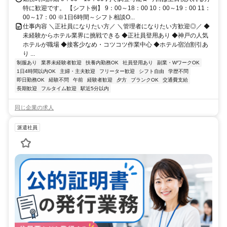
特に歓迎です。 【シフト例】 9：00～18：00 10：00～19：00 11：
00～17：00 ※1日6時間～シフト相談O...
仕事内容 ＼正社員になりたい方／ ＼管理者になりたい方歓迎◎／ ◆
未経験からホテル業界に挑戦できる ◆正社員登用あり ◆神戸の人気
ホテルが職場 ◆接客少なめ・コツコツ作業中心 ◆ホテル宿泊割引あ
り ...
制服あり
業界未経験者歓迎
扶養内勤務OK
社員登用あり
副業・WワークOK
1日4時間以内OK
主婦・主夫歓迎
フリーター歓迎
シフト自由
学歴不問
即日勤務OK
経験不問
午前
経験者歓迎
夕方
ブランクOK
交通費支給
長期歓迎
フルタイム歓迎
駅近5分以内
同じ企業の求人
派遣社員