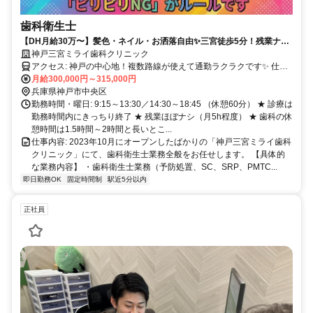
歯科衛生士
【DH月給30万〜】髪色・ネイル・お洒落自由✨三宮徒歩5分！残業ナシ
×朝礼・終礼ナシの「ピリピリNG」宣言✨人間関係の悩みを卒業できる
神戸三宮ミライ歯科クリニック
新しいクリニックです。
アクセス: 神戸の中心地！複数路線が使えて通勤ラクラクです✨ 仕事
終わりのショッピングやカフェ巡りにも最高の立地！ ・JR神戸線
月給300,000円～315,000円
「三ノ宮駅」より徒歩5分 ・阪急電鉄神戸線「神戸三宮駅」より徒歩
兵庫県神戸市中央区
5分 ・阪神電鉄本線「神戸三宮駅」より徒歩5分 ・Osaka Metro（地
勤務時間・曜日: 9:15～13:30／14:30～18:45 （休憩60分） ★ 診療は
下鉄）西神・山手線「三宮駅」より徒歩5分 ・Osaka Metro（地下
勤務時間内にきっちり終了 ★ 残業ほぼナシ（月5h程度） ★ 歯科の休
鉄）海岸線「三宮・花時計前駅」より徒歩5分 ・神戸新交通ポートア
憩時間は1.5時間～2時間と長いとこ...
イランド線「三宮駅」より徒歩5分
仕事内容: 2023年10月にオープンしたばかりの「神戸三宮ミライ歯科
クリニック」にて、歯科衛生士業務全般をお任せします。 【具体的
な業務内容】 ・歯科衛生士業務（予防処置、SC、SRP、PMTC...
即日勤務OK
固定時間制
駅近5分以内
正社員