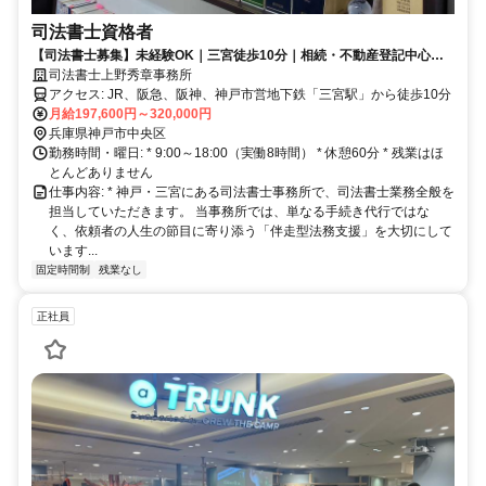
司法書士資格者
【司法書士募集】未経験OK｜三宮徒歩10分｜相続・不動産登記中心｜
残業月10時間程度
司法書士上野秀章事務所
アクセス: JR、阪急、阪神、神戸市営地下鉄「三宮駅」から徒歩10分
月給197,600円～320,000円
兵庫県神戸市中央区
勤務時間・曜日: * 9:00～18:00（実働8時間） * 休憩60分 * 残業はほ
とんどありません
仕事内容: * 神戸・三宮にある司法書士事務所で、司法書士業務全般を
担当していただきます。 当事務所では、単なる手続き代行ではな
く、依頼者の人生の節目に寄り添う「伴走型法務支援」を大切にして
います...
固定時間制
残業なし
正社員