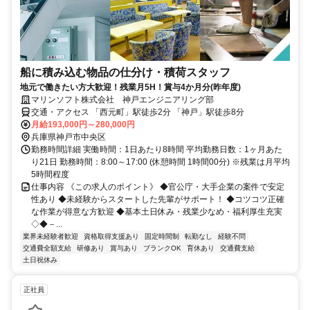
船に積み込む物品の仕分け・積荷スタッフ
地元で働きたい方大歓迎！残業月5H！賞与4か月分(昨年度)
マリンソフト株式会社 神戸エンジニアリング部
交通・アクセス 「西元町」駅徒歩2分 「神戸」駅徒歩8分
月給193,000円～280,000円
兵庫県神戸市中央区
勤務時間詳細 実働時間：1日あたり8時間 平均勤務日数：1ヶ月あた
り21日 勤務時間：8:00～17:00 (休憩時間 1時間00分) ※残業は月平均
5時間程度
仕事内容 《この求人のポイント》 ◆官公庁・大手企業の案件で安定
性あり ◆未経験からスタートした先輩がサポート！ ◆コツコツ正確
な作業が得意な方歓迎 ◆基本土日休み・残業少なめ・福利厚生充実
◇◆－...
業界未経験者歓迎
資格取得支援あり
固定時間制
転勤なし
経験不問
交通費全額支給
研修あり
賞与あり
ブランクOK
育休あり
交通費支給
土日祝休み
正社員