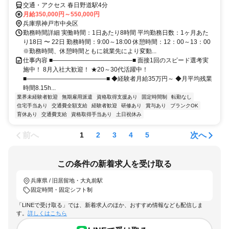
交通・アクセス 春日野道駅4分
月給350,000円～550,000円
兵庫県神戸市中央区
勤務時間詳細 実働時間：1日あたり8時間 平均勤務日数：1ヶ月あた
り18日 〜 22日 勤務時間：9:00～18:00 休憩時間：12：00～13：00
※勤務時間、休憩時間ともに就業先により変動...
仕事内容 ■―――――――――――――■ 面接1回のスピード選考実
施中！ 8月入社大歓迎！ ★20～30代活躍中！
■―――――――――――――■ ◆経験者月給35万円～ ◆月平均残業
時間8.15h...
業界未経験者歓迎
無期雇用派遣
資格取得支援あり
固定時間制
転勤なし
住宅手当あり
交通費全額支給
経験者歓迎
研修あり
賞与あり
ブランクOK
育休あり
交通費支給
資格取得手当あり
土日祝休み
前へ
次へ
1
2
3
4
5
この条件の新着求人を受け取る
兵庫県 / 旧居留地・大丸前駅
固定時間・固定シフト制
「LINEで受け取る」では、新着求人のほか、おすすめ情報なども配信しま
す。
詳しくはこちら