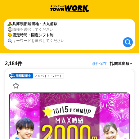
兵庫県
兵庫県
旧居留地・大丸前駅
旧居留地・大丸前駅
職種を選択してください
固定時間・固定シフト制
固定時間・固定シフト制
キーワードを選択してください
2,184件
条件保存
関連度順
アルバイト・パート