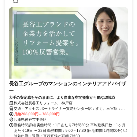
長谷工グループのマンションのインテリアアドバイザ
ー
大手の安定感をそのままに、より自由な空間提案が可能な環境◎
株式会社長谷工リフォーム 神戸店
交通・アクセス ポートライナー貿易センター駅：すぐ、三宮駅：徒
歩10分
月給208,000円～388,000円
兵庫県神戸市中央区
勤務時間詳細 実働時間：1日あたり7時間30分 平均勤務日数：1ヶ月
あたり19日 〜 22日 勤務時間：9:00～17:30 (休憩時間 1時間00分) ◯
時差出勤・退勤／直行直帰が可能 7時30...