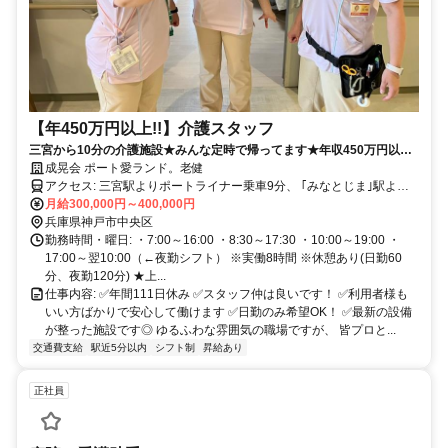
【年450万円以上!!】介護スタッフ
三宮から10分の介護施設★みんな定時で帰ってます★年収450万円以上
可能★
成晃会 ポート愛ランド。老健
アクセス: 三宮駅よりポートライナー乗車9分、 ｢みなとじま｣駅より
徒歩1分(ほぼ直結) ※マイカー通勤OK(無料駐車場有)
月給300,000円～400,000円
兵庫県神戸市中央区
勤務時間・曜日: ・7:00～16:00 ・8:30～17:30 ・10:00～19:00 ・
17:00～翌10:00（←夜勤シフト） ※実働8時間 ※休憩あり(日勤60
分、夜勤120分) ★上...
仕事内容: ✅年間111日休み ✅スタッフ仲は良いです！ ✅利用者様も
いい方ばかりで安心して働けます ✅日勤のみ希望OK！ ✅最新の設備
が整った施設です◎ ゆるふわな雰囲気の職場ですが、 皆プロと...
交通費支給
駅近5分以内
シフト制
昇給あり
正社員