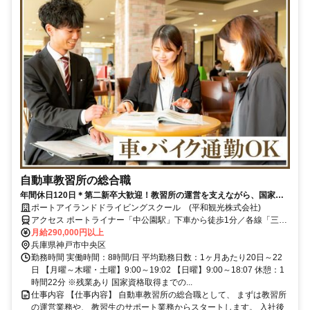
自動車教習所の総合職
年間休日120日＊第二新卒大歓迎！教習所の運営を支えながら、国家資
格を取得。将来は教習指導員として活躍できます！
ポートアイランドドライビングスクール (平和観光株式会社)
アクセス ポートライナー「中公園駅」下車から徒歩1分／各線「三宮
駅」より車で10分 ＜車・バイク通勤OK！＞
月給290,000円以上
兵庫県神戸市中央区
勤務時間 実働時間：8時間/日 平均勤務日数：1ヶ月あたり20日～22
日 【月曜～木曜・土曜】9:00～19:02 【日曜】9:00～18:07 休憩：1
時間22分 ※残業あり 国家資格取得までの...
仕事内容 【仕事内容】 自動車教習所の総合職として、 まずは教習所
の運営業務や、 教習生のサポート業務からスタートします。 入社後