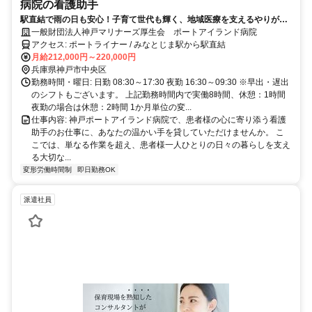
病院の看護助手
駅直結で雨の日も安心！子育て世代も輝く、地域医療を支えるやりがい
ある職場です。
一般財団法人神戸マリナーズ厚生会 ポートアイランド病院
アクセス: ポートライナー / みなとじま駅から駅直結
月給212,000円～220,000円
兵庫県神戸市中央区
勤務時間・曜日: 日勤 08:30～17:30 夜勤 16:30～09:30 ※早出・遅出
のシフトもございます。 上記勤務時間内で実働8時間、休憩：1時間
夜勤の場合は休憩：2時間 1か月単位の変...
仕事内容: 神戸ポートアイランド病院で、患者様の心に寄り添う看護
助手のお仕事に、あなたの温かい手を貸していただけませんか。 こ
こでは、単なる作業を超え、患者様一人ひとりの日々の暮らしを支え
る大切な...
変形労働時間制
即日勤務OK
派遣社員