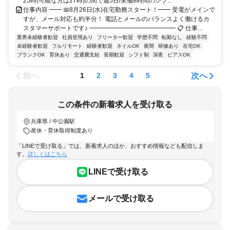
25時(可能な方は27時)の間で週5日/実働8時間のシフ...
仕事内容 ━━ 📅8月26日(水)在宅勤務スタート！━━ 受電がメインで
すが、メール対応も約半分！ 電話とメールのバランスよく働けるカ
スタマーサポートです♪ ━━━━━━━━━━━━━━ 📋 仕事...
業界未経験者歓迎
社員登用あり
フリーター歓迎
学歴不問
転勤なし
経験不問
未経験者歓迎
フルリモート
経験者歓迎
ネイルOK
夜間
研修あり
在宅OK
ブランクOK
育休あり
交通費支給
長期歓迎
シフト制
深夜
ピアスOK
前へ
次へ
1
2
3
4
5
この条件の新着求人を受け取る
兵庫県 / 中公園駅
産休・育休取得制度あり
「LINEで受け取る」では、新着求人のほか、おすすめ情報なども配信しま
す。
詳しくはこちら
LINEで受け取る
メールで受け取る