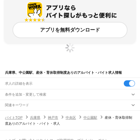
アプリを無料ダウンロード
兵庫県、中公園駅、産休・育休取得制度ありのアルバイト・バイト求人情報
求人の詳細を表示
条件を追加・変更して検索
市区町村を追加・変更
関連キーワード
完全在宅ワーク 全国
シール貼り 在宅
現在地周辺
ガチャガチャ
犬カフェ
兵庫県
駅を追加・変更
バイトTOP
兵庫県
神戸市
中央区
中公園駅
産休・育休取得制
兵庫県
すべて
度ありのアルバイト・バイト・求人
神戸市
すべて
職種を追加・変更
JR神戸線(大阪～神戸)
東灘区
灘区
兵庫区
長田区
須磨区
垂水区
北区
中央区
西区
尼崎駅
立花駅
甲子園口駅
西宮駅
さくら夙川駅
芦屋駅
甲南山手駅
摂津本山駅
住吉駅
飲食・フードサービス
姫路市
尼崎市
明石市
西宮市
洲本市
芦屋市
伊丹市
相生市
豊岡市
加古川市
赤穂市
特徴を追加・変更
六甲道駅
摩耶駅
灘駅
三ノ宮駅
元町駅
神戸駅
飲食・フードサービス
すべて