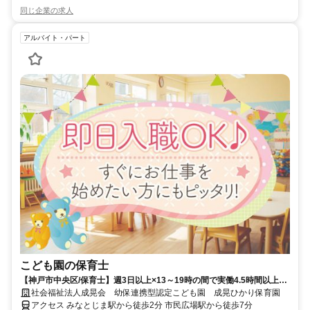
同じ企業の求人
アルバイト・パート
こども園の保育士
【神戸市中央区/保育士】週3日以上×13～19時の間で実働4.5時間以上★
駐車場無料★定員75名のアットホームなこども園♪
社会福祉法人成晃会 幼保連携型認定こども園 成晃ひかり保育園
アクセス みなとじま駅から徒歩2分 市民広場駅から徒歩7分