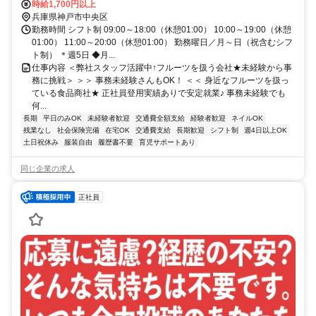
ついて】 一部在宅 在宅勤務日数：週1～2日 ◆業務に慣れたら週1日
時給1,700円以上
兵庫県神戸市中央区
の在宅勤務OK ＊交通費全額支給
勤務時間 シフト制 09:00～18:00（休憩01:00） 10:00～19:00（休憩
01:00） 11:00～20:00（休憩01:00） 勤務曜日／月～日（祝含むシフ
ト制） ＊週5日 ◆月...
仕事内容 ＜弊社スタッフ活躍中↑フルーツを扱う会社★未経験から事
務に挑戦＞ ＞＞ 事務未経験さんもOK！ ＜＜ 身近なフルーツを扱っ
ている食品商社★ 正社員登用実績ありで安定就業♪ 事務未経験でも
何...
長期
平日のみOK
未経験者歓迎
交通費全額支給
経験者歓迎
ネイルOK
残業なし
社会保険完備
在宅OK
交通費支給
長期歓迎
シフト制
週4日以上OK
土日祝休み
服装自由
履歴書不要
育児サポートあり
同じ企業の求人
正社員