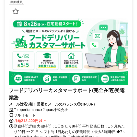
契約社員
フードデリバリーカスタマーサポート(完全在宅)受電
業務
メール対応5割！受電とメールのバランス◎(TP03R)
Teleperformance Japan株式会社
フルリモート
月給218,400円以上
勤務時間詳細 実働時間：1日あたり8時間 平均勤務日数：1ヶ月あた
り20日 〜 21日 シフト制 1日あたりの実働時間：最大8時間/日 ◆7～