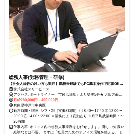
総務人事(労務管理・研修)
【社会人経験の浅い方も歓迎】職種未経験でもPC基本操作で応募OK！
管理部門キャリアのスタートに◎
株式会社スリーピース
アクセス: ポートライナー「市民広場駅」より徒歩5分★ 大阪方面か
らも好アクセス！ 大阪市内からでも40〜60分程度。 三宮を経由して
月給280,000円～400,000円
通う社員多数です
兵庫県神戸市中央区
勤務時間・曜日: シフト制（実働8時間） ① 8:40〜17:40 ② 12:00〜
20:00 ③ 14:00〜22:00 ※業務により変動あり ※月平均残業時間：〜
20時間
仕事内容: オフィス内の総務人事業務をお任せします。 難しい知識や
経験などは不要。 まずは「社員のためのオフィス環境を整える」 と