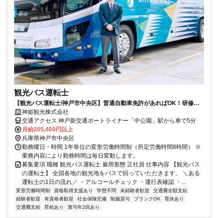
観光バス運転士
【観光バス運転士/神戸市中央区】普通自動車免許があればOK！研修体
制充実！未経験でも大丈夫！
神姫観光株式会社
交通アクセス 神戸新交通ポートライナー「中公園」駅から車で5分
月給205,400円以上
兵庫県神戸市中央区
勤務曜日・時間 1年単位の変形労働時間制（所定労働時間8時間） ※
乗務内容により勤務時間は毎日変動します。
募集要項 職種 観光バス運転士 雇用形態 正社員 仕事内容 【観光バス
の運転士】 全国各地の観光地をバスで回っていただきます。 ＼ある
運転士の1日の流れ／ ・アルコールチェック ・運行表確認 ・...
変形労働時間制
資格取得支援あり
学歴不問
未経験者歓迎
交通費全額支給
経験者歓迎
有資格者歓迎
社会保険完備
制服貸与
ブランクOK
育休あり
交通費支給
昇給あり
賞与年2回あり