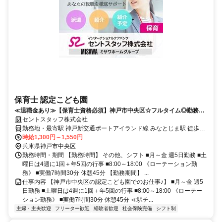
保育士 認定こども園
≪退職金あり≫【保育士資格必須】神戸市中央区☆フルタイム◎勤務時
期相談OK☆
セントスタッフ株式会社
勤務地・最寄駅 神戸新交通ポートアイランド線 みなとじま駅 徒歩5
分
時給1,300円～1,550円
兵庫県神戸市中央区
勤務時間・期間 【勤務時間】 その他、シフト ■月～金 週5日勤務 ■土
曜日は4週に1回＋年5回の行事 ■8:00～18:00 《ローテーション勤
務》 ■実働7時間30分 休憩45分 【勤務期間】 ...
仕事内容 【神戸市中央区の認定こども園でのお仕事♪】 ■月～金 週5
日勤務 ■土曜日は4週に1回＋年5回の行事 ■8:00～18:00 《ローテー
ション勤務》 ■実働7時間30分 休憩45分 ≪駅チ...
主婦・主夫歓迎
フリーター歓迎
経験者歓迎
社会保険完備
シフト制