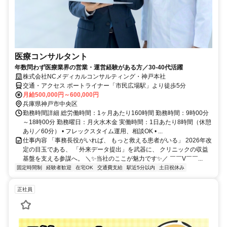
医療コンサルタント
年数問わず医療業界の営業・運営経験がある方／30-40代活躍
株式会社NCメディカルコンサルティング・神戸本社
交通・アクセス ポートライナー「市民広場駅」より徒歩5分
月給500,000円～600,000円
兵庫県神戸市中央区
勤務時間詳細 総労働時間：1ヶ月あたり160時間 勤務時間：9時00分
～18時00分 勤務曜日：月火水木金 実働時間：1日あたり8時間（休憩
あり／60分） • フレックスタイム運用、相談OK • ...
仕事内容 「事務長役がいれば、 もっと救える患者がいる」 2026年改
定の目玉である、 「外来データ提出」を武器に、 クリニックの収益
基盤を支える参謀へ。 ＼✨当社のここが魅力です✨／ ￣￣V￣￣...
固定時間制
経験者歓迎
在宅OK
交通費支給
駅近5分以内
土日祝休み
正社員