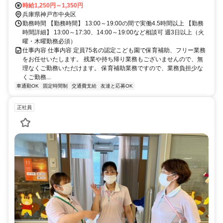
時給1,250円～1,350円
兵庫県神戸市中央区
勤務時間 【勤務時間】 13:00～19:00の間で実働4.5時間以上 【勤務
時間詳細】 13:00～17:30、14:00～19:00など相談可 週3日以上（火
曜・木曜勤務必須）
仕事内容 仕事内容 定員75名の認定こども園で保育補助、フリー業務
をお任せいたします。 残業や持ち帰り業務もございませんので、無
理なくご勤務いただけます。 保育補助業務ですので、業務負担少な
くご勤務...
車通勤OK
固定時間制
交通費支給
友達と応募OK
正社員