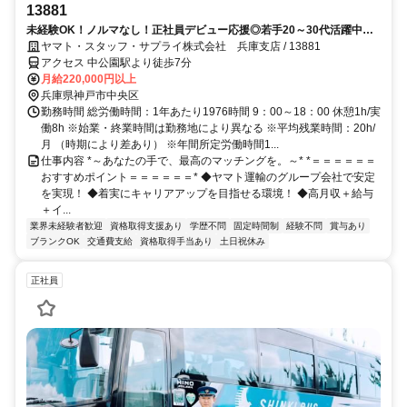
13881
未経験OK！ノルマなし！正社員デビュー応援◎若手20～30代活躍中★
ワークライフバランス抜群の土日祝休み！賞与5.5ヶ月分！
ヤマト・スタッフ・サプライ株式会社 兵庫支店 / 13881
アクセス 中公園駅より徒歩7分
月給220,000円以上
兵庫県神戸市中央区
勤務時間 総労働時間：1年あたり1976時間 9：00～18：00 休憩1h/実
働8h ※始業・終業時間は勤務地により異なる ※平均残業時間：20h/
月 （時期により差あり） ※年間所定労働時間1...
仕事内容 *～あなたの手で、最高のマッチングを。～* *＝＝＝＝＝＝
おすすめポイント＝＝＝＝＝＝* ◆ヤマト運輸のグループ会社で安定
を実現！ ◆着実にキャリアアップを目指せる環境！ ◆高月収＋給与
＋イ...
業界未経験者歓迎
資格取得支援あり
学歴不問
固定時間制
経験不問
賞与あり
ブランクOK
交通費支給
資格取得手当あり
土日祝休み
正社員