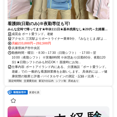
看護師(日勤のみ)※夜勤専従も可!
みんな定時で帰ってます★年休111日★基本残業なし★20代～主婦層ま
で活躍中★
成晃会 ポート愛ランド。老健
アクセス: 三宮駅よりポートライナー乗車9分、 ｢みなとじま｣駅より
徒歩1分(ほぼ直結) ※マイカー通勤OK
月給233,000円～292,500円
兵庫県神戸市中央区
勤務時間・曜日: ・8:30～17:30（日勤シフト） ・17:00～翌
10:00（夜勤シフト） ※実働8時間 ※休憩あり(日勤60分、夜勤120
分) ★日勤シフトのみも対応OK！ 面接時にお知...
仕事内容: ポートアイランド内にある、 介護施設「ポート愛ランド。
老健」での 一般的な看護師業務をお願いします。 具体的には… ✅️健
康状態の観察と評価 ✅️バイタルサインの測定・記録 ✅️点滴・...
固定時間制
交通費支給
駅近5分以内
シフト制
昇給あり
派遣社員