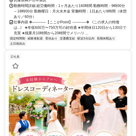
兵庫県神戸市中央区
勤務時間詳細 総労働時間：1ヶ月あたり160時間 勤務時間：9時00分
～18時00分 勤務曜日：月火水木金 実働時間：1日あたり8時間（休憩
あり／60分）
仕事内容 ✥─────【ここがPoint】─────✥ 《この求人の特徴
は...》 ✬年収600万〜750万可の好待遇 ✬年間休日120日から130日で
充実 ✬残業月10時間から20時間でメリハリ ...
固定時間制
経験者歓迎
育休あり
交通費支給
駅近5分以内
長期休暇あり
土日祝休み
正社員