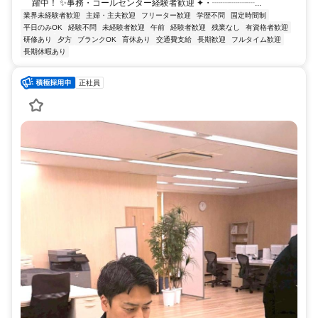
躍中！ ✨事務・コールセンター経験者歓迎 ✦・┈┈┈┈┈...
業界未経験者歓迎
主婦・主夫歓迎
フリーター歓迎
学歴不問
固定時間制
平日のみOK
経験不問
未経験者歓迎
午前
経験者歓迎
残業なし
有資格者歓迎
研修あり
夕方
ブランクOK
育休あり
交通費支給
長期歓迎
フルタイム歓迎
長期休暇あり
正社員