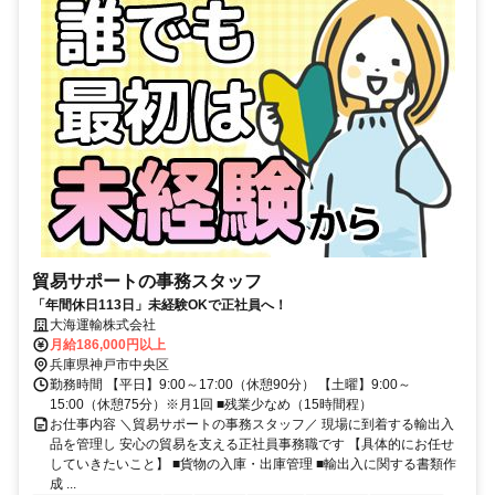
貿易サポートの事務スタッフ
「年間休日113日」未経験OKで正社員へ！
大海運輸株式会社
月給186,000円以上
兵庫県神戸市中央区
勤務時間 【平日】9:00～17:00（休憩90分） 【土曜】9:00～
15:00（休憩75分）※月1回 ■残業少なめ（15時間程）
お仕事内容 ＼貿易サポートの事務スタッフ／ 現場に到着する輸出入
品を管理し 安心の貿易を支える正社員事務職です 【具体的にお任せ
していきたいこと】 ■貨物の入庫・出庫管理 ■輸出入に関する書類作
成 ...