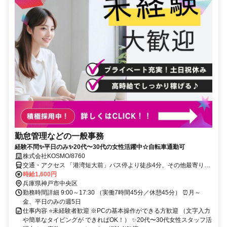
勤怠管理などの一般事務
経験不問✨平日のみ✨20代〜30代の女性活躍中☆自転車通勤可
株式会社KOSMO/8760
交通・アクセス 「港湾短大前」バス停より徒歩4分、その他最寄り駅
（医療センター駅・計算科学センター駅・南公園駅・市民広場駅な
時給1,600円
ど）★自転車通勤OK
兵庫県神戸市中央区
勤務時間詳細 9:00～17:30 （実働7時間45分／休憩45分） ⏰月～
金、平日のみの週5日
仕事内容 ⭐未経験者歓迎 ※PCの基本操作ができる方歓迎 （文字入力
や簡単なタイピングが できればOK！） ✨20代〜30代女性スタッフ活