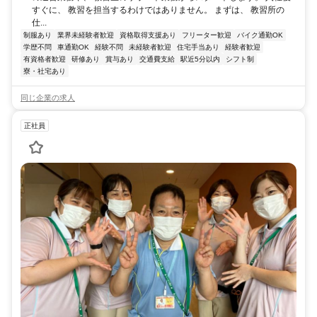
すぐに、 教習を担当するわけではありません。 まずは、 教習所の
仕...
制服あり
業界未経験者歓迎
資格取得支援あり
フリーター歓迎
バイク通勤OK
学歴不問
車通勤OK
経験不問
未経験者歓迎
住宅手当あり
経験者歓迎
有資格者歓迎
研修あり
賞与あり
交通費支給
駅近5分以内
シフト制
寮・社宅あり
同じ企業の求人
正社員