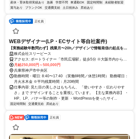
産休・育休取得実績あり
急募
学歴不問
車通勤OK
固定時間制
未経験者歓迎
賞与あり
ブランクOK
交通費支給
土日祝休み
昇給あり
正社員
WEBデザイナー(LP・ECサイト等自社案件)
【実務経験年数問わず】残業月〜20h／デザインで情報発信の起点を作
る！自社WEBデザイナー募集！
株式会社スリーピース
アクセス: ポートライナー「市民広場駅」徒歩5分 ※大阪市内からの
通勤目安：40〜60分 （大阪から通勤する社員も多数在籍）
月給250,000円～500,000円
兵庫県神戸市中央区
勤務時間・曜日: 8:40〜17:40 （実働8時間／休憩1時間） 勤務曜日：
月火水木金 ※平均残業時間：月20時間
仕事内容: 見た目の美しさはもちろん、 「使いやすさ・伝わりやす
さ」まで デザインすることを重視しています。 【主な業務内容】 ・
HP、LP、バナー等の制作・更新 ・WordPressを使ったサイ...
固定時間制
交通費支給
昇給あり
正社員