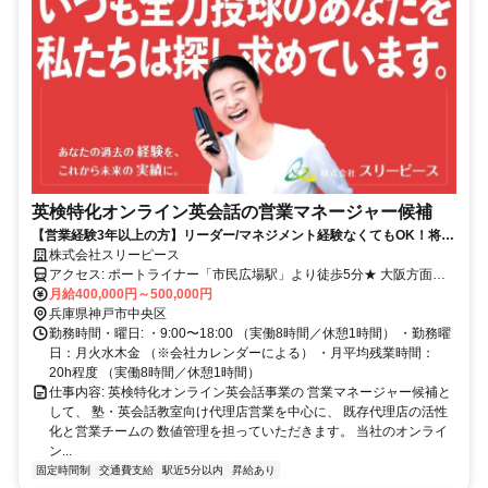
英検特化オンライン英会話の営業マネージャー候補
【営業経験3年以上の方】リーダー/マネジメント経験なくてもOK！将来
の事業責任者・経営幹部を目指せる
株式会社スリーピース
アクセス: ポートライナー「市民広場駅」より徒歩5分★ 大阪方面か
らも好アクセス！ 大阪市内からでも40〜60分程度。 三宮を経由して
月給400,000円～500,000円
通う社員多数です
兵庫県神戸市中央区
勤務時間・曜日: ・9:00〜18:00 （実働8時間／休憩1時間） ・勤務曜
日：月火水木金 （※会社カレンダーによる） ・月平均残業時間：
20h程度 （実働8時間／休憩1時間）
仕事内容: 英検特化オンライン英会話事業の 営業マネージャー候補と
して、 塾・英会話教室向け代理店営業を中心に、 既存代理店の活性
化と営業チームの 数値管理を担っていただきます。 当社のオンライ
ン...
固定時間制
交通費支給
駅近5分以内
昇給あり