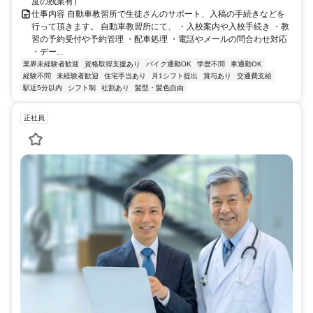
度の残業有）
仕事内容 自動車教習所で生徒さんのサポート、入稿の手続きなどを
行って頂きます。 自動車教習所にて、 ・入校案内や入校手続き ・教
習の予約受付や予約管理 ・配車処理 ・電話やメールの問合わせ対応
・デー...
業界未経験者歓迎
資格取得支援あり
バイク通勤OK
学歴不問
車通勤OK
経験不問
未経験者歓迎
住宅手当あり
月1シフト提出
賞与あり
交通費支給
駅近5分以内
シフト制
社割あり
髪型・髪色自由
正社員