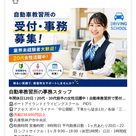
自動車教習所の事務スタッフ
年間休日120日！20代・30代前半の女性活躍中！自動車教習所で受付・
事務募集！未経験者多数活躍中！
ポートアイランドドライビングスクール PIDS
アクセス ポートライナー「中公園駅」下車から徒歩1分／各線「三宮
駅」より車で10分 ＜車・バイク通勤OK！＞
月給230,000円以上
兵庫県神戸市中央区
勤務時間 実働時間：8時間/日 平均勤務日数：1ヶ月あたり20日～22
日 シフトサイクル：1ヶ月 9:00～18:00（休憩1時間） (1日・1時間程