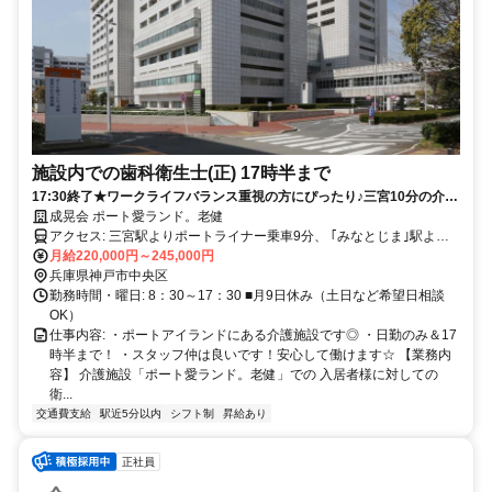
施設内での歯科衛生士(正) 17時半まで
17:30終了★ワークライフバランス重視の方にぴったり♪三宮10分の介護
施設です★
成晃会 ポート愛ランド。老健
アクセス: 三宮駅よりポートライナー乗車9分、 ｢みなとじま｣駅より
徒歩1分(ほぼ直結) ※マイカー通勤OK(無料駐車場有)
月給220,000円～245,000円
兵庫県神戸市中央区
勤務時間・曜日: 8：30～17：30 ■月9日休み（土日など希望日相談
OK）
仕事内容: ・ポートアイランドにある介護施設です◎ ・日勤のみ＆17
時半まで！ ・スタッフ仲は良いです！安心して働けます☆ 【業務内
容】 介護施設「ポート愛ランド。老健」での 入居者様に対しての
衛...
交通費支給
駅近5分以内
シフト制
昇給あり
正社員