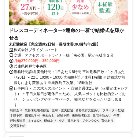
ドレスコーディネーター×運命の一着で結婚式を輝か
せる
未経験歓迎【完全週休2日制・長期休暇OK/賞与年2回】
株式会社ブライダルハート
交通・アクセス ポートライナー線「南公園」駅から徒歩２分
月給270,000円～350,000円
兵庫県神戸市中央区
勤務時間詳細 実働時間：1日あたり8時間 平均勤務日数：1ヶ月あた
り20日 〜 22日 10:00～19:00(実働8時間／休憩1時間) ※結婚式や前
撮りにより変動あり ※業務終了次第、18時退社...
仕事内容 ＜この求人のポイント＞ ◎完全週休2日制（火曜定休＋シフ
ト） ＊平日火曜日が定休日のため、 人気スポットも比較的空いてお
り、 ショッピングやテーマパーク、 観光などをゆったり楽しめま
す...
制服あり
業界未経験者歓迎
主婦・主夫歓迎
資格取得支援あり
フリーター歓迎
学歴不問
職場見学可
転勤なし
経験不問
未経験者歓迎
住宅手当あり
午前
経験者歓迎
ネイルOK
研修あり
夕方
賞与あり
ブランクOK
育休あり
交通費支給