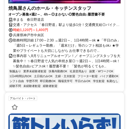
焼鳥屋さんのホール・キッチンスタッフ
オープン募集⭐週2～、4h～◎まかない◎髪色自由♪履歴書不要
串まる 春日野道店
交通・アクセス 「春日野道」駅より徒歩1分！交通費支給◎バイク通
勤OK！
時給1,120円～1,400円
兵庫県神戸市中央区
勤務時間詳細 17:00～2:30 →週2日～、1日4時間～ok ★「平日のみ」
「週5日～レギュラー勤務」 「週末だけ」等のシフト相談もok♪ ★学
業やプライベートも大切にしながら お仕事できるので...
仕事内容 ＼8月リニューアルオープン！／ オープニングスタッフを大
募集中！ ✨春日野道で人気の串焼き屋◎ ✨週2日～、1日4時間～ok！
✨髪色自由♪ピアスok！履歴書不要！ 「髪色が明るくてもo...
制服あり
業界未経験者歓迎
扶養内勤務OK
社員登用あり
副業・WワークOK
1日4時間以内OK
土日祝のみOK
主婦・主夫歓迎
フリーター歓迎
バイク通勤OK
シフト自由
学歴不問
即日勤務OK
職場見学可
平日のみOK
学生歓迎
転勤なし
経験不問
未経験者歓迎
経験者歓迎
アルバイト・パート