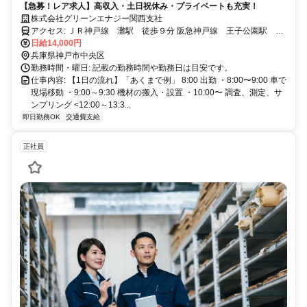
【急募！レア求人】高収入・土日祝休み・プライベートも充実！
株式会社グリーンエナジー関西支社
アクセス: ＪＲ神戸線 灘駅 徒歩９分 阪急神戸線 王子公園駅 徒
歩１１分 阪急神戸線 春日野道駅 徒歩１２分 阪神本線 岩屋駅
日給14,000円
徒歩１４分
兵庫県神戸市中央区
勤務時間・曜日: 記載の勤務時間や勤務日は目安です。
仕事内容: 【1日の流れ】「あくまで例」 8:00 出勤 ・8:00〜9:00 車で
現場移動 ・9:00～9:30 機材の搬入・設置 ・10:00〜 調査、測定、サ
ンプリング <12:00～13:3...
即日勤務OK
交通費支給
正社員