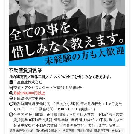
不動産賃貸営業
月給35万円／週休二日／ノウハウの全てを惜しみなく教えます。
日生住建株式会社
交通・アクセス JR｢三ノ宮｣駅より徒歩5分
月給350,000円以上
兵庫県神戸市中央区
勤務時間詳細 実働時間：1日あたり8時間 平均勤務日数：1ヶ月あた
り20日 〜 21日 勤務時間：9:00～19:00（実働8ｈ）
仕事内容 雇用形態：正社員 職種：不動産個人営業、不動産法人営業
賃貸営業 ■不動産の賃貸･管理業務｡ 業者周りや物件の下見､退去後の
業者手配など 不動産の賃貸･管理業務を学び、実行します｡ ※客...
業界未経験者歓迎
資格取得支援あり
学歴不問
固定時間制
職場見学可
転勤なし