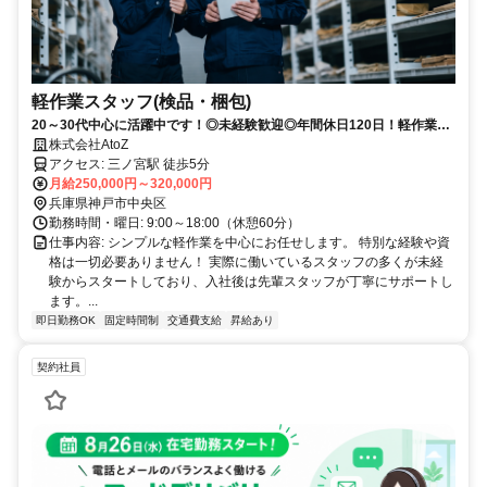
軽作業スタッフ(検品・梱包)
20～30代中心に活躍中です！◎未経験歓迎◎年間休日120日！軽作業の
簡単作業！
株式会社AtoZ
アクセス: 三ノ宮駅 徒歩5分
月給250,000円～320,000円
兵庫県神戸市中央区
勤務時間・曜日: 9:00～18:00（休憩60分）
仕事内容: シンプルな軽作業を中心にお任せします。 特別な経験や資
格は一切必要ありません！ 実際に働いているスタッフの多くが未経
験からスタートしており、入社後は先輩スタッフが丁寧にサポートし
ます。...
即日勤務OK
固定時間制
交通費支給
昇給あり
契約社員