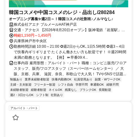
韓国コスメや中国コスメのレジ・品出し/280284
オープニング募集✨週2日～！韓国コスメの社割有♪ノルマなし♪
株式会社アエナ ブルメールHAT神戸店
交通・アクセス 【2026年8月20日オープン】阪神電鉄「岩屋駅」よ
り徒歩約10分★車通勤OK（社内規定有）→駐車場のご用意と駐車場
時給1,150円～1,450円
代はアエナが負担します！
兵庫県神戸市中央区
勤務時間詳細 10:00～21:00 ✪週2日からOK､1日5.5時間 ✪週3～4日
で扶養内ギリギリまで たくさん働きたい方も歓迎です！ ※週20時間
未満の勤務となります。 【例】 ⏩早番09:4...
仕事内容 雇用形態：アルバイト・パート 職種：コンビニ販売/フロア
スタッフ、販売/フロアスタッフ（スーパー/ホームセンター） ／ 大
阪、京都、兵庫、 滋賀、奈良、和歌山で大人気！ TVやSNSで話題...
制服あり
業界未経験者歓迎
扶養内勤務OK
社員登用あり
副業・WワークOK
主婦・主夫歓迎
フリーター歓迎
シフト自由
学歴不問
車通勤OK
経験不問
未経験者歓迎
経験者歓迎
ネイルOK
残業なし
ブランクOK
長期歓迎
週2・3日からOK
シフト制
社割あり
アルバイト・パート