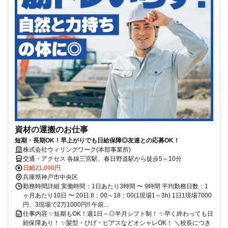
資材の運搬のお仕事
短期・長期OK！早上がりでも日給保障◎友達との応募OK！
株式会社ウィリングワーク(本部事業所)
交通・アクセス 各線三宮駅、春日野道駅から徒歩5～10分
日給21,000円
兵庫県神戸市中央区
勤務時間詳細 実働時間：1日あたり3時間 〜 9時間 平均勤務日数：1
ヶ月あたり10日 〜 20日 8：00～18：00(1現場1～3h) 1日1現場7000
円、3現場で2万1000円!! 午前...
仕事内容 ✨短期もOK！週1日～◎半月シフト制！ ✨早く終わっても日
給保障あり！ ✨髪型・ひげ・ピアスなどオシャレOK！ ＼校長につき