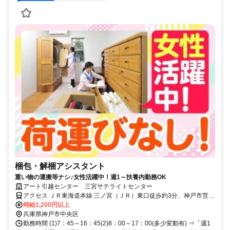
梱包・解梱アシスタント
重い物の運搬等ナシ♪女性活躍中！週1～扶養内勤務OK
アート引越センター 三宮サテライトセンター
アクセス ＪＲ東海道本線 三ノ宮（ＪＲ）東口徒歩約3分、神戸市営西
神・山手線 三宮（地下鉄西神・山手線）東出口3徒歩約3分、阪神本
時給1,200円以上
線/阪神なんば線 神戸三宮〔阪神線〕東口徒歩約4分 各線｢三宮駅｣か
兵庫県神戸市中央区
ら徒歩2分
勤務時間 (1)7：45～16：45(2)8：00～17：00(多少変動有) ⇒「週1