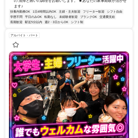
の 清掃と賄いの調理をお願いします。 ★あなたの家事経験が活かせ
ます♪
扶養内勤務OK
1日4時間以内OK
主婦・主夫歓迎
フリーター歓迎
シフト自由
学歴不問
平日のみOK
転勤なし
未経験者歓迎
ブランクOK
交通費支給
長期歓迎
駅近5分以内
週2・3日からOK
シフト制
アルバイト・パート