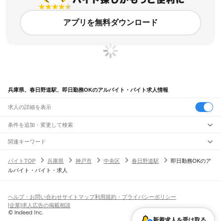
アプリを無料ダウンロード
兵庫県、春日野道駅、即日勤務OKのアルバイト・バイト求人情報
求人の詳細を表示
条件を追加・変更して検索
市区町村を追加・変更
関連キーワード
完全在宅ワーク 全国
シール貼り 在宅
現在地周辺
ガチャガチャ
犬カフェ
兵庫県
駅を追加・変更
バイトTOP
兵庫県
神戸市
中央区
春日野道駅
即日勤務OKのア
兵庫県
すべて
ルバイト・バイト・求人
神戸市
すべて
職種を追加・変更
JR神戸線(大阪～神戸)
東灘区
灘区
兵庫区
長田区
須磨区
垂水区
北区
中央区
西区
尼崎駅
立花駅
甲子園口駅
西宮駅
さくら夙川駅
芦屋駅
甲南山手駅
摂津本山駅
住吉駅
飲食・フードサービス
姫路市
尼崎市
明石市
西宮市
洲本市
芦屋市
伊丹市
相生市
豊岡市
加古川市
赤穂市
特徴を追加・変更
六甲道駅
摩耶駅
灘駅
三ノ宮駅
元町駅
神戸駅
飲食・フードサービス
すべて
ヘルプ・お問い合わせ
サイトマップ
利用規約・プライバシーポリシー
西脇市
宝塚市
三木市
高砂市
川西市
小野市
三田市
加西市
丹波篠山市
養父市
ホールスタッフ
キッチンスタッフ
皿洗い・洗い場
精肉・鮮魚加工
給食調理
人気
[企業]求人広告の掲載相談
JR神戸線(神戸～姫路)
丹波市
南あわじ市
朝来市
淡路市
宍粟市
加東市
たつの市
川辺郡
多可郡
加古郡
雇用形態を追加・変更
パン屋（ベーカリー）
フードカウンター販売員
バー（BAR）・バーテンダー
日払いOK
高校生歓迎
学生歓迎
深夜の仕事
髪型・髪色自由
ひげOK
ネイルOK
神戸駅
兵庫駅
新長田駅
鷹取駅
須磨海浜公園駅
須磨駅
塩屋駅
垂水駅
舞子駅
朝霧駅
神崎郡
揖保郡
赤穂郡
佐用郡
美方郡
新着求人を受け取る
飲食店補助（開店・閉店準備）
飲食店（店長・マネージャー）
ピアスOK
アルバイト・パート
履歴書不要
オープニングスタッフ
留学生・外国人活躍中