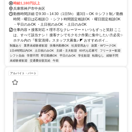
急・阪神「神戸三宮駅」東改札口より徒歩5～7分
時給1,180円以上
兵庫県神戸市中央区
勤務時間詳細 ⏰9:30～14:30（1日5h） 週3日～OK ※シフト制／勤務
時間・曜日は応相談◎ ・シフト時間固定相談OK ・曜日固定相談OK
・平日のみOK ・土日祝のみOK ・土日のみOK
仕事内容 × 接客対応 × 理不尽なクレーマー × いつもずっと笑顔 ここ
は、すべて該当ナシ！ 接客ナシでモクモク作業に集中したい方必見✨
ホテル内の『客室清掃』スタッフ大募集♪ ◤ おすすめポイ...
制服あり
業界未経験者歓迎
扶養内勤務OK
社員登用あり
副業・WワークOK
1日4時間以内OK
土日祝のみOK
主婦・主夫歓迎
60代も応募可
フリーター歓迎
シフト自由
学歴不問
即日勤務OK
平日のみOK
学生歓迎
転勤なし
経験不問
未経験者歓迎
交通費全額支給
午前
アルバイト・パート