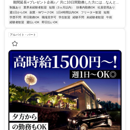
期間延長⭐プレゼント企画♪／ 月に10日間勤務した方には…なんと...
制服あり
業界未経験者歓迎
短期（3ヵ月以内）
扶養内勤務OK
社員登用あり
週1日からOK
副業・WワークOK
1日4時間以内OK
フリーター歓迎
短期
学歴不問
即日勤務OK
職場見学可
学生歓迎
経験不問
未経験者歓迎
午前
経験者歓迎
週払いOK
即日払いOK
アルバイト・パート