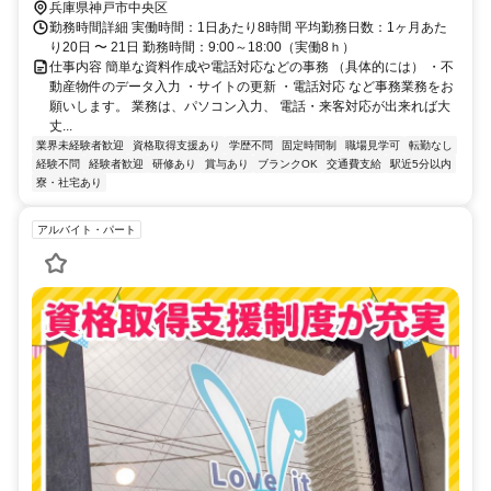
兵庫県神戸市中央区
勤務時間詳細 実働時間：1日あたり8時間 平均勤務日数：1ヶ月あた
り20日 〜 21日 勤務時間：9:00～18:00（実働8ｈ）
仕事内容 簡単な資料作成や電話対応などの事務 （具体的には） ・不
動産物件のデータ入力 ・サイトの更新 ・電話対応 など事務業務をお
願いします。 業務は、パソコン入力、 電話・来客対応が出来れば大
丈...
業界未経験者歓迎
資格取得支援あり
学歴不問
固定時間制
職場見学可
転勤なし
経験不問
経験者歓迎
研修あり
賞与あり
ブランクOK
交通費支給
駅近5分以内
寮・社宅あり
アルバイト・パート