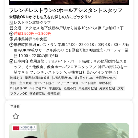
フレンチレストランのホールアシスタントスタッフ
未経験OK✨かけもち先をお探しの方にピッタリ✨
レストラン北野クラブ
交通・アクセス 地下鉄新神戸駅から徒歩10分/バス停「加納町３丁
目」から徒歩10分/各線三宮駅から徒歩19分
時給1,500円～1,800円
兵庫県神戸市中央区
勤務時間詳細 ■レストラン業務 17:00～22:00 18：00や18：30～の勤
務もOK 学校やサークル終わりにも勤務可能♪ ■結婚式・パーティー業
務 10:00～22:00の間で6時...
仕事内容 雇用形態：アルバイト・パート 職種：その他冠婚葬祭スタ
ッフ、その他飲食、飲食ホール/フロアスタッフ ／ 神戸の街並みを一
望できる フレンチレストラン ＼ ✅接客は社員がメインで担当！...
制服あり
業界未経験者歓迎
扶養内勤務OK
週1日からOK
土日祝のみOK
主婦・主夫歓迎
週1シフト提出
フリーター歓迎
シフト自由
学歴不問
即日勤務OK
平日のみOK
学生歓迎
経験不問
未経験者歓迎
経験者歓迎
夕方
ブランクOK
交通費支給
長期歓迎
正社員