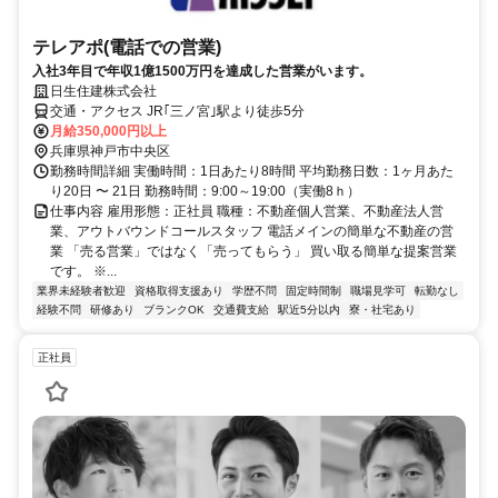
テレアポ(電話での営業)
入社3年目で年収1億1500万円を達成した営業がいます。
日生住建株式会社
交通・アクセス JR｢三ノ宮｣駅より徒歩5分
月給350,000円以上
兵庫県神戸市中央区
勤務時間詳細 実働時間：1日あたり8時間 平均勤務日数：1ヶ月あた
り20日 〜 21日 勤務時間：9:00～19:00（実働8ｈ）
仕事内容 雇用形態：正社員 職種：不動産個人営業、不動産法人営
業、アウトバウンドコールスタッフ 電話メインの簡単な不動産の営
業 「売る営業」ではなく「売ってもらう」 買い取る簡単な提案営業
です。 ※...
業界未経験者歓迎
資格取得支援あり
学歴不問
固定時間制
職場見学可
転勤なし
経験不問
研修あり
ブランクOK
交通費支給
駅近5分以内
寮・社宅あり
正社員