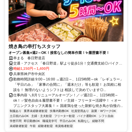
焼き鳥の串打ちスタッフ
オープン募集⭐週2～OK！接客なしの簡単作業！✨履歴書不要！
串まる 春日野道店
交通・アクセス 「春日野道」駅より徒歩1分！交通費支給◎バイク通
勤OK！
時給1,150円～1,400円
兵庫県神戸市中央区
勤務時間詳細 9:00～16:00 →週2日～、1日5時間～ok 「レギュラー」
「平日のみ」 「家事の合間に」「週末だけ」等も歓迎！ お気軽に相
談を！ 無理のないようシフトは 相談して決めています◎...
仕事内容 ＼8月リニューアルオープン！／ ✅週2日～、1日5時間～
ok！ ✅髪色自由＆履歴書不要！ ✅主婦・フリーター活躍中！ ＜オー
プニングスタッフ大募集！＞ 国産鶏を使った新鮮な焼き鳥が自慢の...
制服あり
業界未経験者歓迎
扶養内勤務OK
社員登用あり
副業・WワークOK
土日祝のみOK
主婦・主夫歓迎
フリーター歓迎
バイク通勤OK
シフト自由
学歴不問
即日勤務OK
職場見学可
平日のみOK
転勤なし
経験不問
未経験者歓迎
午前
経験者歓迎
有資格者歓迎