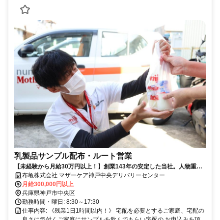
乳製品サンプル配布・ルート営業
【未経験から月給30万円以上！】創業143年の安定した当社。人物重
視・年齢学歴不問です！
布亀株式会社 マザーケア神戸中央デリバリーセンター
月給300,000円以上
兵庫県神戸市中央区
勤務時間・曜日: 8:30～17:30
仕事内容: 《残業1日1時間以内！》 宅配を必要とするご家庭、宅配の
良さに気付くご家庭にサンプルを飲んでもらい宅配の お申込みを頂