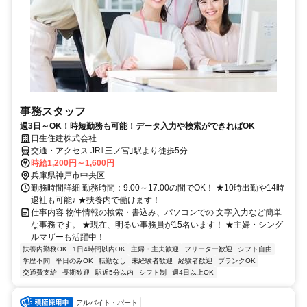
事務スタッフ
週3日～OK！時短勤務も可能！データ入力や検索ができればOK
日生住建株式会社
交通・アクセス JR｢三ノ宮｣駅より徒歩5分
時給1,200円～1,600円
兵庫県神戸市中央区
勤務時間詳細 勤務時間：9:00～17:00の間でOK！ ★10時出勤や14時
退社も可能♪ ★扶養内で働けます！
仕事内容 物件情報の検索・書込み、パソコンでの 文字入力など簡単
な事務です。 ★現在、明るい事務員が15名います！ ★主婦・シング
ルマザーも活躍中！
扶養内勤務OK
1日4時間以内OK
主婦・主夫歓迎
フリーター歓迎
シフト自由
学歴不問
平日のみOK
転勤なし
未経験者歓迎
経験者歓迎
ブランクOK
交通費支給
長期歓迎
駅近5分以内
シフト制
週4日以上OK
アルバイト・パート