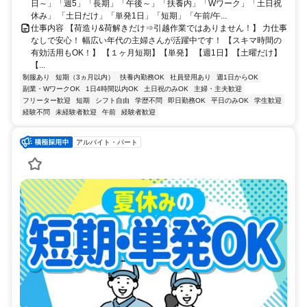
日～」「週5」「長期」「午後～」「扶養内」「Wワーク」「土日祝
休み」 「土日だけ」「単発1日」「短期」「午前/午...
仕事内容 【荷造り&荷解きだけ⇒引越作業ではありません！】 力仕事
なしで安心！ 幅広い年代の主婦さんが活躍中です！ 【スキマ時間の
有効活用もOK！】 【１ヶ月短期】【単発】 【週1日】【土曜だけ】
【...
制服あり
短期（3ヵ月以内）
扶養内勤務OK
社員登用あり
週1日からOK
副業・WワークOK
1日4時間以内OK
土日祝のみOK
主婦・主夫歓迎
フリーター歓迎
短期
シフト自由
学歴不問
即日勤務OK
平日のみOK
学生歓迎
経験不問
未経験者歓迎
午前
経験者歓迎
アルバイト・パート