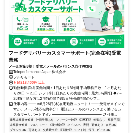
フードデリバリーカスタマーサポート(完全在宅)受電
業務
メール対応5割！受電とメールのバランス◎(TP03R)
Teleperformance Japan株式会社
フルリモート
月給218,400円以上
勤務時間詳細 実働時間：1日あたり8時間 平均勤務日数：1ヶ月あた
り20日 〜 21日 シフト制 1日あたりの実働時間：最大8時間/日 ◆7～
25時(可能な方は27時)の間で週5日/実働8時間のシフ...
仕事内容 ━━ 📅8月26日(水)在宅勤務スタート！━━ 受電がメインで
すが、メール対応も約半分！ 電話とメールのバランスよく働けるカ
スタマーサポートです♪ ━━━━━━━━━━━━━━ 📋 仕事...
業界未経験者歓迎
社員登用あり
フリーター歓迎
学歴不問
転勤なし
経験不問
未経験者歓迎
フルリモート
経験者歓迎
ネイルOK
夜間
研修あり
在宅OK
ブランクOK
育休あり
交通費支給
長期歓迎
シフト制
深夜
ピアスOK