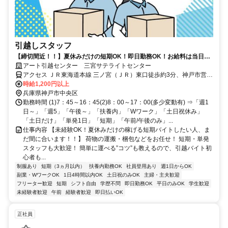
引越しスタッフ
【締切間近！！】夏休みだけの短期OK！即日勤務OK！お給料は当日全
額手渡しでスグ稼げる！誰でも簡単作業！
アート引越センター 三宮サテライトセンター
アクセス ＪＲ東海道本線 三ノ宮（ＪＲ）東口徒歩約3分、神戸市営西
神・山手線 三宮（地下鉄西神・山手線）東出口3徒歩約3分、阪神本
時給1,200円以上
線/阪神なんば線 神戸三宮〔阪神線〕東口徒歩約4分 各線｢三宮駅｣か
兵庫県神戸市中央区
ら徒歩2分
勤務時間 (1)7：45～16：45(2)8：00～17：00(多少変動有) ⇒「週1
日～」「週5」「午後～」「扶養内」「Wワーク」「土日祝休み」
「土日だけ」「単発1日」「短期」「午前/午後のみ」...
仕事内容 【未経験OK！夏休みだけの稼げる短期バイトしたい人、ま
だ間に合います！！】 荷物の運搬・梱包などをお任せ！ 短期・単発
スタッフも大歓迎！ 簡単に運べる”コツ”も教えるので、引越バイト初
心者も...
制服あり
短期（3ヵ月以内）
扶養内勤務OK
社員登用あり
週1日からOK
副業・WワークOK
1日4時間以内OK
土日祝のみOK
主婦・主夫歓迎
フリーター歓迎
短期
シフト自由
学歴不問
即日勤務OK
平日のみOK
学生歓迎
未経験者歓迎
午前
経験者歓迎
即日払いOK
正社員