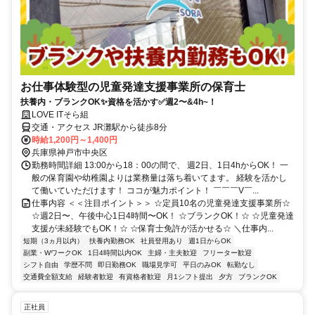
お仕事体験型の児童発達支援事業所の保育士
扶養内・ブランクOK✨資格を活かす✅週2〜&4h~！
LOVE ITそら組
交通・アクセス JR灘駅から徒歩8分
時給1,200円～1,400円
兵庫県神戸市中央区
勤務時間詳細 13:00から18：00の間で、 週2日、1日4hからOK！ 一
般の保育園や幼稚園よりは業務量は落ち着いてます。 経験を活かし
て働いていただけます！ ココが魅力ポイント！ ￣￣￣V￣...
仕事内容 ＜＜注目ポイント＞＞ ☆定員10名の児童発達支援事業所☆
☆週2日〜、午後中心1日4時間〜OK！ ☆ブランクOK！☆ ☆児童発達
支援が未経験でもOK！☆ ☆保育士免許が活かせる☆ ＼仕事内...
短期（3ヵ月以内）
扶養内勤務OK
社員登用あり
週1日からOK
副業・WワークOK
1日4時間以内OK
主婦・主夫歓迎
フリーター歓迎
シフト自由
学歴不問
即日勤務OK
職場見学可
平日のみOK
転勤なし
交通費全額支給
経験者歓迎
有資格者歓迎
月1シフト提出
夕方
ブランクOK
正社員