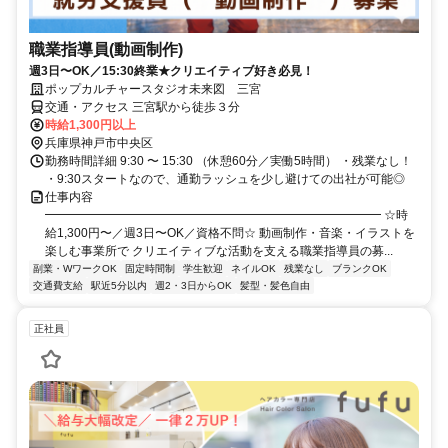
職業指導員(動画制作)
週3日〜OK／15:30終業★クリエイティブ好き必見！
ポップカルチャースタジオ未来図 三宮
交通・アクセス 三宮駅から徒歩３分
時給1,300円以上
兵庫県神戸市中央区
勤務時間詳細 9:30 〜 15:30 （休憩60分／実働5時間） ・残業なし！
・9:30スタートなので、通勤ラッシュを少し避けての出社が可能◎
仕事内容
━━━━━━━━━━━━━━━━━━━━━━━━━━━━ ☆時
給1,300円〜／週3日〜OK／資格不問☆ 動画制作・音楽・イラストを
楽しむ事業所で クリエイティブな活動を支える職業指導員の募...
副業・WワークOK
固定時間制
学生歓迎
ネイルOK
残業なし
ブランクOK
交通費支給
駅近5分以内
週2・3日からOK
髪型・髪色自由
正社員