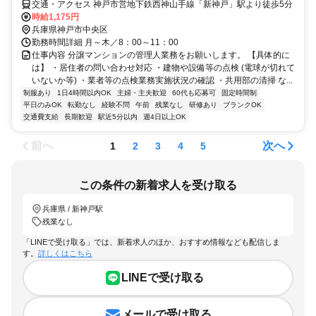
交通・アクセス 神戸市営地下鉄西神山手線「新神戸」駅より徒歩5分
時給1,175円
兵庫県神戸市中央区
勤務時間詳細 月～木／8：00～11：00
仕事内容 分譲マンションの管理人業務をお願いします。 【具体的に
は】 ・居住者の問い合わせ対応 ・建物や設備等の点検 (電球が切れて
いないか等) ・業者等の点検業務実施状況の確認 ・共用部の清掃 な...
制服あり
1日4時間以内OK
主婦・主夫歓迎
60代も応募可
固定時間制
平日のみOK
転勤なし
経験不問
午前
残業なし
研修あり
ブランクOK
交通費支給
長期歓迎
駅近5分以内
週4日以上OK
前へ
次へ
1
2
3
4
5
この条件の新着求人を受け取る
兵庫県 / 新神戸駅
残業なし
「LINEで受け取る」では、新着求人のほか、おすすめ情報なども配信しま
す。
詳しくはこちら
LINEで受け取る
メールで受け取る