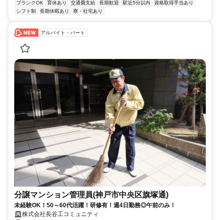
ブランクOK
育休あり
交通費支給
長期歓迎
駅近5分以内
資格取得手当あり
シフト制
長期休暇あり
寮・社宅あり
アルバイト・パート
分譲マンション管理員(神戸市中央区旗塚通)
未経験OK！50～60代活躍！研修有！週4日勤務◎午前のみ！
株式会社長谷工コミュニティ