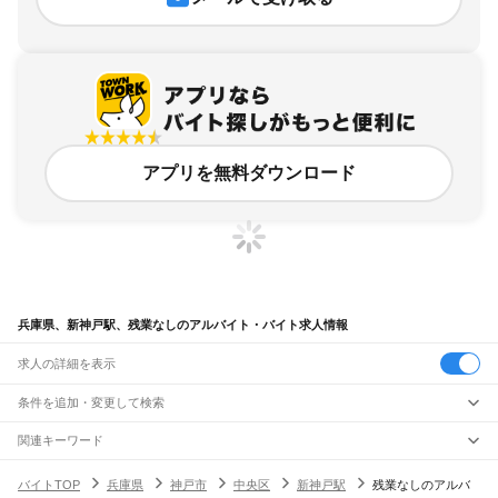
アプリを無料ダウンロード
兵庫県、新神戸駅、残業なしのアルバイト・バイト求人情報
求人の詳細を表示
条件を追加・変更して検索
市区町村を追加・変更
関連キーワード
完全在宅ワーク 全国
シール貼り 在宅
現在地周辺
ガチャガチャ
犬カフェ
兵庫県
駅を追加・変更
バイトTOP
兵庫県
神戸市
中央区
新神戸駅
残業なしのアルバ
兵庫県
すべて