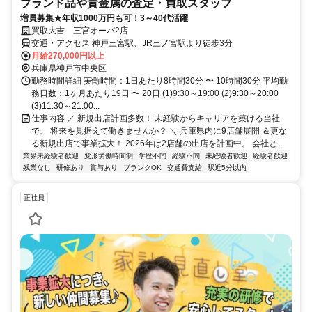
ブランド品や貴金属の査定・買取スタッフ
増員募集★年収1000万円も可！3～40代活躍
買取大吉 三宮オーパ2店
交通・アクセス 神戸三宮駅、JR三ノ宮駅より徒歩3分
月給270,000円以上
兵庫県神戸市中央区
勤務時間詳細 実働時間：1日あたり8時間30分 〜 10時間30分 平均勤
務日数：1ヶ月あたり19日 〜 20日 (1)9:30～19:00 (2)9:30～20:00
(3)11:30～21:00...
仕事内容 ／ 新規出店計画多数！ 未経験からキャリアを築ける当社
で、 将来を見据えて働きませんか？ ＼ 兵庫県内に9店舗展開 ＆更な
る新規出店で事業拡大！ 2026年は2店舗の出店を計画中。 会社と...
業界未経験者歓迎
変形労働時間制
学歴不問
経験不問
未経験者歓迎
経験者歓迎
残業なし
研修あり
賞与あり
ブランクOK
交通費支給
駅近5分以内
正社員