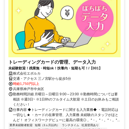
トレーディングカードの管理、データ入力
未経験歓迎！残業無・時短ok！扶養内・短期も可！/【001】
株式会社エボルカ
交通・アクセス 三ノ宮駅から徒歩5分
時給1,750円以上
兵庫県神戸市中央区
勤務時間詳細 月曜日～日曜日 9:00～23:00 ※勤務時間については要
相談 ※週3日~ ※1日8hのフルタイム大歓迎 ※土日のお休みもご相談
ください！
仕事内容 ◆トレーディングカードに関する入力業務◆ ・電話対応は
一切なし★ ・カードの在庫管理、入力業務 未経験のスタッフがほと
んど！ オフィスワークデビューに最高の環境◎ 。*・。*・。*・。*...
業界未経験者歓迎
短期（3ヵ月以内）
ランチタイム
社員登用あり