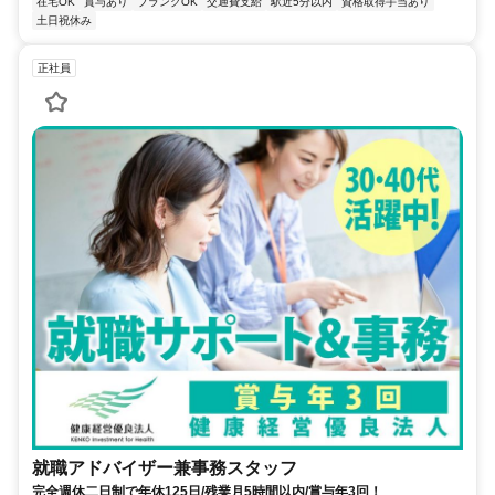
在宅OK
賞与あり
ブランクOK
交通費支給
駅近5分以内
資格取得手当あり
土日祝休み
正社員
就職アドバイザー兼事務スタッフ
完全週休二日制で年休125日/残業月5時間以内/賞与年3回！