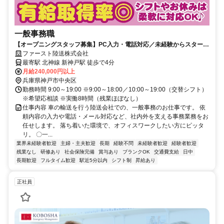
一般事務職
【オープニングスタッフ募集】PC入力・電話対応／未経験からスタート
も親切指導／残業ほぼなし
ファースト陸送株式会社
最寄駅 北神線 新神戸駅 徒歩で4分
月給240,000円以上
兵庫県神戸市中央区
勤務時間 9:00～19:00 ※9:00～18:00／10:00～19:00（交替シフト）
※希望応相談 ※実働8時間（残業ほぼなし）
仕事内容 車の輸送を行う陸送会社での、一般事務のお仕事です。 依
頼内容の入力や電話・メール対応など、社内外を支える事務業務をお
任せします。 落ち着いた環境で、オフィスワークしたい方にピッタ
リ。 〇一...
業界未経験者歓迎
主婦・主夫歓迎
長期
経験不問
未経験者歓迎
経験者歓迎
残業なし
研修あり
社会保険完備
賞与あり
ブランクOK
交通費支給
日中
長期歓迎
フルタイム歓迎
駅近5分以内
シフト制
昇給あり
正社員