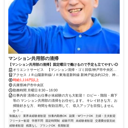
マンション共用部の清掃
【マンション共用部の清掃】固定曜日で働けるので予定も立てやすい◎
オリエントサービス 【マンション清掃・ゴミ回収/神戸市中央区葺
合町蝉山】
アクセス ＪＲ山陽新幹線/ＪＲ東海道新幹線 新神戸徒歩約12分、神戸
市営北神線 新神戸北出口1徒歩約13分、神戸市営西神・山手線 新神
時給1,116円以上
戸北出口1徒歩約13分 三ノ宮駅よりバスにて、「熊内５丁目」下車徒
兵庫県神戸市中央区
歩6分
勤務時間 月曜日 8:30～16:00
仕事内容 清掃のお仕事が未経験の方も大歓迎！ ロビー・階段・廊下
等の マンション共用部の清掃をお任せします。 キレイ好きな方、お
掃除好きな方、 時間を有効活用して、 収入アップを目指しません
か？ ...
制服あり
業界未経験者歓迎
扶養内勤務OK
副業・WワークOK
主婦・主夫歓迎
フリーター歓迎
学歴不問
固定時間制
経験不問
未経験者歓迎
交通費全額支給
経験者歓迎
残業なし
ブランクOK
長期歓迎