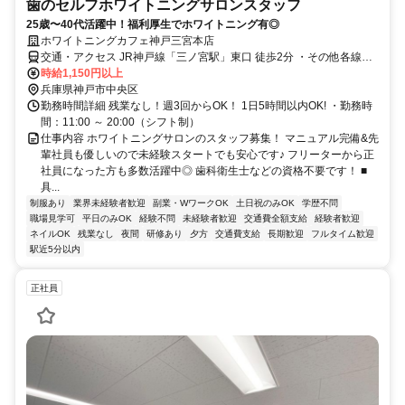
歯のセルフホワイトニングサロンスタッフ
25歳〜40代活躍中！福利厚生でホワイトニング有◎
ホワイトニングカフェ神戸三宮本店
交通・アクセス JR神戸線「三ノ宮駅」東口 徒歩2分 ・その他各線三
宮駅 徒歩5分以内
時給1,150円以上
兵庫県神戸市中央区
勤務時間詳細 残業なし！週3回からOK！ 1日5時間以内OK! ・勤務時
間：11:00 ～ 20:00（シフト制）
仕事内容 ホワイトニングサロンのスタッフ募集！ マニュアル完備&先
輩社員も優しいので未経験スタートでも安心です♪ フリーターから正
社員になった方も多数活躍中◎ 歯科衛生士などの資格不要です！ ■
具...
制服あり
業界未経験者歓迎
副業・WワークOK
土日祝のみOK
学歴不問
職場見学可
平日のみOK
経験不問
未経験者歓迎
交通費全額支給
経験者歓迎
ネイルOK
残業なし
夜間
研修あり
夕方
交通費支給
長期歓迎
フルタイム歓迎
駅近5分以内
正社員