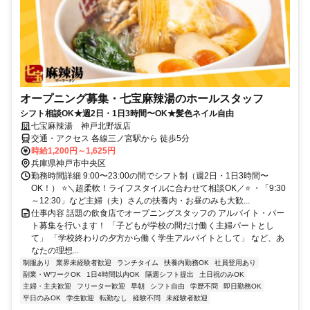
オープニング募集・七宝麻辣湯のホールスタッフ
シフト相談OK★週2日・1日3時間〜OK★髪色ネイル自由
七宝麻辣湯 神戸北野坂店
交通・アクセス 各線三ノ宮駅から 徒歩5分
時給1,200円～1,625円
兵庫県神戸市中央区
勤務時間詳細 9:00〜23:00の間でシフト制（週2日・1日3時間〜
OK！） ⭐＼超柔軟！ライフスタイルに合わせて相談OK／⭐ ・「9:30
～12:30」など主婦（夫）さんの扶養内・お昼のみも大歓...
仕事内容 話題の飲食店でオープニングスタッフの アルバイト・パー
ト募集を行います！ 「子どもが学校の間だけ働く主婦パートとし
て」 「学校終わりの夕方から働く学生アルバイトとして」 など、あ
なたの理想...
制服あり
業界未経験者歓迎
ランチタイム
扶養内勤務OK
社員登用あり
副業・WワークOK
1日4時間以内OK
隔週シフト提出
土日祝のみOK
主婦・主夫歓迎
フリーター歓迎
早朝
シフト自由
学歴不問
即日勤務OK
平日のみOK
学生歓迎
転勤なし
経験不問
未経験者歓迎