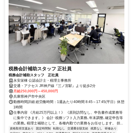
税務会計補助スタッフ 正社員
税務会計補助スタッフ 正社員
永安栄棟 公認会計士・税理士事務所
交通・アクセス JR神戸線『三ノ宮駅』より徒歩2分
月給250,000円～450,000円
兵庫県神戸市中央区
勤務時間詳細 総労働時間：1週あたり40時間 8:45～17:45(平日）休憩
1時間
仕事内容 《月給25万円以上！》 《原則訪問なし、申告書作成業務等
に集中できます。》 会計･税務ソフト入力業務､年末調整､確定申告等
の業務｡ 税理士補助として、各種内勤での業務をお任せします。 担...
資格取得支援あり
固定時間制
転勤なし
交通費全額支給
残業なし
研修あり