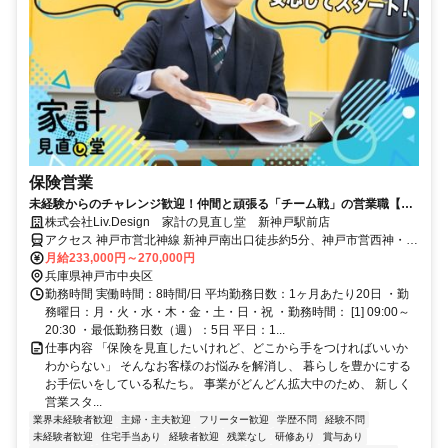
保険営業
未経験からのチャレンジ歓迎！仲間と頑張る「チーム戦」の営業職【試
用期間中(2ヶ月間)は月給30万円】
株式会社Liv.Design 家計の見直し堂 新神戸駅前店
アクセス 神戸市営北神線 新神戸南出口徒歩約5分、神戸市営西神・山
手線 新神戸南出口徒歩約5分、ＪＲ山陽新幹線/ＪＲ東海道新幹線 新
月給233,000円～270,000円
神戸南出口徒歩約5分 新神戸駅から徒歩5分
兵庫県神戸市中央区
勤務時間 実働時間：8時間/日 平均勤務日数：1ヶ月あたり20日 ・勤
務曜日：月・火・水・木・金・土・日・祝 ・勤務時間： [1] 09:00～
20:30 ・最低勤務日数（週）：5日 平日：1...
仕事内容 「保険を見直したいけれど、どこから手をつければいいか
わからない」 そんなお客様のお悩みを解消し、 暮らしを豊かにする
お手伝いをしている私たち。 事業がどんどん拡大中のため、 新しく
営業スタ...
業界未経験者歓迎
主婦・主夫歓迎
フリーター歓迎
学歴不問
経験不問
未経験者歓迎
住宅手当あり
経験者歓迎
残業なし
研修あり
賞与あり