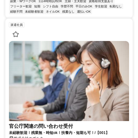
副業・WワークOK
1日4時間以内OK
主婦・主夫歓迎
資格取得支援あり
フリーター歓迎
短期
シフト自由
学歴不問
平日のみOK
学生歓迎
転勤なし
経験不問
未経験者歓迎
ネイルOK
残業なし
週払いOK
派遣社員
官公庁関連の問い合わせ受付
未経験歓迎！残業無・時短ok！扶養内・短期も可！/【001】