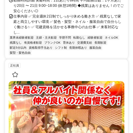
勤務時間詳細 実働時間：1日あたり8時間 平均勤務日数：1ヶ月あた
り20日 〜 21日 9:00~18:00 (休憩1時間) ◆残業はありません！のでご
安心ください◎
仕事内容 ✅ 完全週休2日制でしっかり休める働き方 ✅ 残業なしで家
庭と両立しやすい環境 ✅ 髪色・髪型・ネイル・服装自由で自分らし
く働ける✨ ✅ 宅建資格を活かせる事務中心のお仕事 ✅ 来客対応な
し...
業界未経験者歓迎
主婦・主夫歓迎
学歴不問
転勤なし
経験者歓迎
ネイルOK
残業なし
有資格者歓迎
ブランクOK
育休あり
交通費支給
長期歓迎
駅近5分以内
資格取得手当あり
シフト制
長期休暇あり
服装自由
髪型・髪色自由
正社員