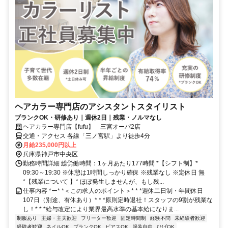
ヘアカラー専門店のアシスタントスタイリスト
ブランクOK・研修あり｜週休2日｜残業・ノルマなし
ヘアカラー専門店【fufu】 三宮オーパ2店
交通・アクセス 各線「三ノ宮駅」より徒歩4分
月給235,000円以上
兵庫県神戸市中央区
勤務時間詳細 総労働時間：1ヶ月あたり177時間 *【シフト制】*
09:30～19:30 ※休憩は1時間しっかり確保 ※残業なし ※定休日 無
*【残業について 】* ほぼ発生しませんが、もし残...
仕事内容 *ー* *＜この求人のポイント＞* * *週休二日制・年間休日
107日（別途、有休あり）* * *原則定時退社！スタッフの9割が残業な
し！* * *給与改定により業界最高水準の基本給になりま...
制服あり
主婦・主夫歓迎
フリーター歓迎
固定時間制
経験不問
未経験者歓迎
経験者歓迎
ネイルOK
ブランクOK
ピアスOK
服装自由
ひげOK