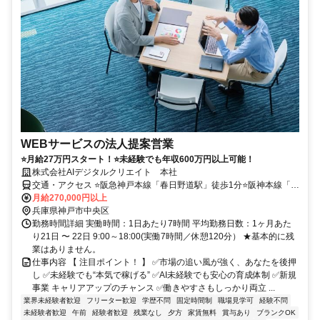
WEBサービスの法人提案営業
⭐月給27万円スタート！⭐未経験でも年収600万円以上可能！
株式会社AIデジタルクリエイト 本社
交通・アクセス ⭐阪急神戸本線「春日野道駅」徒歩1分⭐阪神本線「春
日野道駅」徒歩8分⭐各線「三ノ宮駅」徒歩15分
月給270,000円以上
兵庫県神戸市中央区
勤務時間詳細 実働時間：1日あたり7時間 平均勤務日数：1ヶ月あた
り21日 〜 22日 9:00～18:00(実働7時間／休憩120分） ★基本的に残
業はありません。
仕事内容 【 注目ポイント！ 】 ✅市場の追い風が強く、あなたを後押
し ✅未経験でも“本気で稼げる” ✅AI未経験でも安心の育成体制 ✅新規
事業 キャリアアップのチャンス ✅働きやすさもしっかり両立 ...
業界未経験者歓迎
フリーター歓迎
学歴不問
固定時間制
職場見学可
経験不問
未経験者歓迎
午前
経験者歓迎
残業なし
夕方
家賃無料
賞与あり
ブランクOK