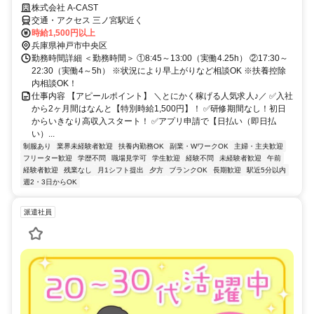
株式会社 A-CAST
交通・アクセス 三ノ宮駅近く
時給1,500円以上
兵庫県神戸市中央区
勤務時間詳細 ＜勤務時間＞ ①8:45～13:00（実働4.25h） ②17:30～
22:30（実働4～5h） ※状況により早上がりなど相談OK ※扶養控除
内相談OK！
仕事内容 【アピールポイント】 ＼とにかく稼げる人気求人♪／ ✅入社
から2ヶ月間はなんと【特別時給1,500円】！ ✅研修期間なし！初日
からいきなり高収入スタート！ ✅アプリ申請で【日払い（即日払
い）...
制服あり
業界未経験者歓迎
扶養内勤務OK
副業・WワークOK
主婦・主夫歓迎
フリーター歓迎
学歴不問
職場見学可
学生歓迎
経験不問
未経験者歓迎
午前
経験者歓迎
残業なし
月1シフト提出
夕方
ブランクOK
長期歓迎
駅近5分以内
週2・3日からOK
派遣社員