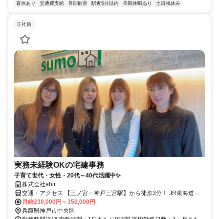
育休あり
交通費支給
長期歓迎
駅近5分以内
長期休暇あり
土日祝休み
正社員
実務未経験OKの宅建事務
子育て世代・女性・20代～40代活躍中✨
株式会社abir
交通・アクセス 【三ノ宮・神戸三宮駅】から徒歩3分！ JR東海道本
線/阪急神戸線/阪神本線/
月給230,000円～350,000円
兵庫県神戸市中央区