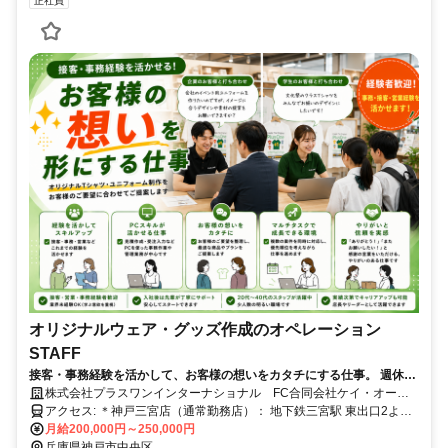
正社員
オリジナルウェア・グッズ作成のオペレーション
STAFF
接客・事務経験を活かして、お客様の想いをカタチにする仕事。 週休2
日｜残業ほぼなし｜20〜40代活躍中｜三宮駅徒歩3分
株式会社プラスワンインターナショナル FC合同会社ケイ・オー・
ケイ
アクセス: ＊神戸三宮店（通常勤務店）： 地下鉄三宮駅 東出口2より
徒歩1分 ＊西宮店（研修・人材育成・その他）：阪急西宮北口駅より
月給200,000円～250,000円
徒歩1分
兵庫県神戸市中央区