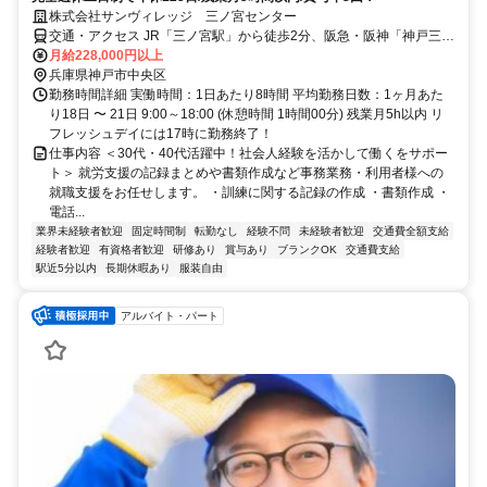
株式会社サンヴィレッジ 三ノ宮センター
交通・アクセス JR「三ノ宮駅」から徒歩2分、阪急・阪神「神戸三宮
駅」から徒歩5分
月給228,000円以上
兵庫県神戸市中央区
勤務時間詳細 実働時間：1日あたり8時間 平均勤務日数：1ヶ月あた
り18日 〜 21日 9:00～18:00 (休憩時間 1時間00分) 残業月5h以内 リ
フレッシュデイには17時に勤務終了！
仕事内容 ＜30代・40代活躍中！社会人経験を活かして働くをサポー
ト＞ 就労支援の記録まとめや書類作成など事務業務・利用者様への
就職支援をお任せします。 ・訓練に関する記録の作成 ・書類作成 ・
電話...
業界未経験者歓迎
固定時間制
転勤なし
経験不問
未経験者歓迎
交通費全額支給
経験者歓迎
有資格者歓迎
研修あり
賞与あり
ブランクOK
交通費支給
駅近5分以内
長期休暇あり
服装自由
アルバイト・パート