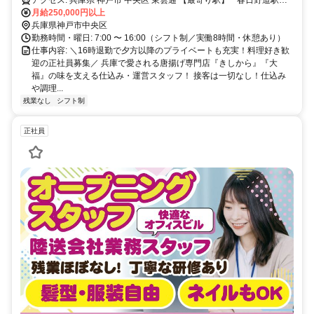
アクセス: 兵庫県 神戸市 中央区 東雲通 【最寄り駅】 * 春日野道駅
（阪急電鉄神戸本線） * 春日野道駅（阪神電気鉄道本線） * 灘駅（JR
月給250,000円以上
西日本東海道本線） * 新神戸駅（神戸市営地下鉄西神・山手線・北神
兵庫県神戸市中央区
線）
勤務時間・曜日: 7:00 〜 16:00（シフト制／実働8時間・休憩あり）
仕事内容: ＼16時退勤で夕方以降のプライベートも充実！料理好き歓
迎の正社員募集／ 兵庫で愛される唐揚げ専門店『きしから』『大
福』の味を支える仕込み・運営スタッフ！ 接客は一切なし！仕込み
や調理...
残業なし
シフト制
正社員