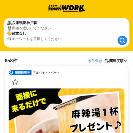
兵庫県
兵庫県
新神戸駅
新神戸駅
職種を選択してください
残業なし
残業なし
キーワードを選択してください
858件
条件保存
関連度順
アルバイト・パート