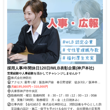
採用人事/年間休日120日/WLB表彰企業(神戸本社)
営業経験や人事経験を活かしてチャレンジしませんか？
株式会社神防社
アクセス: 最寄り駅：阪急神戸線 春日野道駅 徒歩3分／ 阪神本
線 春日野道駅 徒歩8分
月給195,000円～310,000円
兵庫県神戸市中央区
勤務時間・曜日: 勤務時間 8：30～17：00（12：00～13：00休
憩、実働7.5時間） 勤務曜日 月～金（土日祝休み）
仕事内容: 【会社紹介】 株式会社神防社は、消防設備を中心とした防
災設備の設計・施工・保守を手がける会社です。 自社開発の災害用