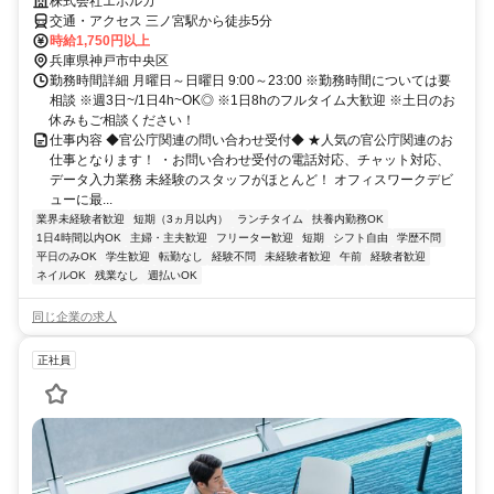
株式会社エボルカ
交通・アクセス 三ノ宮駅から徒歩5分
時給1,750円以上
兵庫県神戸市中央区
勤務時間詳細 月曜日～日曜日 9:00～23:00 ※勤務時間については要
相談 ※週3日~/1日4h~OK◎ ※1日8hのフルタイム大歓迎 ※土日のお
休みもご相談ください！
仕事内容 ◆官公庁関連の問い合わせ受付◆ ★人気の官公庁関連のお
仕事となります！ ・お問い合わせ受付の電話対応、チャット対応、
データ入力業務 未経験のスタッフがほとんど！ オフィスワークデビ
ューに最...
業界未経験者歓迎
短期（3ヵ月以内）
ランチタイム
扶養内勤務OK
1日4時間以内OK
主婦・主夫歓迎
フリーター歓迎
短期
シフト自由
学歴不問
平日のみOK
学生歓迎
転勤なし
経験不問
未経験者歓迎
午前
経験者歓迎
ネイルOK
残業なし
週払いOK
同じ企業の求人
正社員