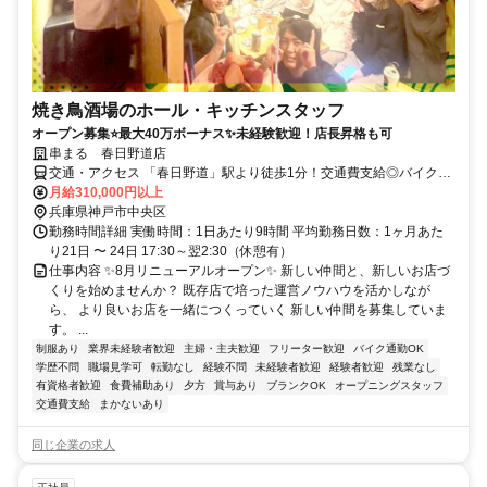
焼き鳥酒場のホール・キッチンスタッフ
オープン募集⭐最大40万ボーナス✨未経験歓迎！店長昇格も可
串まる 春日野道店
交通・アクセス 「春日野道」駅より徒歩1分！交通費支給◎バイク通
勤OK！
月給310,000円以上
兵庫県神戸市中央区
勤務時間詳細 実働時間：1日あたり9時間 平均勤務日数：1ヶ月あた
り21日 〜 24日 17:30～翌2:30（休憩有）
仕事内容 ✨8月リニューアルオープン✨ 新しい仲間と、新しいお店づ
くりを始めませんか？ 既存店で培った運営ノウハウを活かしなが
ら、 より良いお店を一緒につくっていく 新しい仲間を募集していま
す。 ...
制服あり
業界未経験者歓迎
主婦・主夫歓迎
フリーター歓迎
バイク通勤OK
学歴不問
職場見学可
転勤なし
経験不問
未経験者歓迎
経験者歓迎
残業なし
有資格者歓迎
食費補助あり
夕方
賞与あり
ブランクOK
オープニングスタッフ
交通費支給
まかないあり
同じ企業の求人