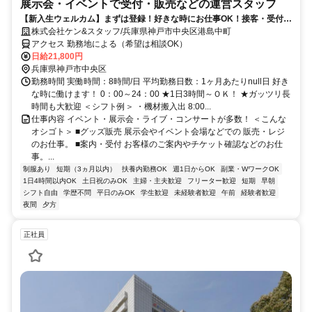
展示会・イベントで受付・販売などの運営スタッフ
【新入生ウェルカム】まずは登録！好きな時にお仕事OK！接客・受付も
裏方もあり◎友達同士・サークルの仲間と一緒に応募も歓迎！
株式会社ケン&スタッフ/兵庫県神戸市中央区港島中町
アクセス 勤務地による（希望は相談OK）
日給21,800円
兵庫県神戸市中央区
勤務時間 実働時間：8時間/日 平均勤務日数：1ヶ月あたりnull日 好き
な時に働けます！ 0：00～24：00 ★1日3時間～ＯＫ！ ★ガッツリ長
時間も大歓迎 ＜シフト例＞ ・機材搬入出 8:00...
仕事内容 イベント・展示会・ライブ・コンサートが多数！ ＜こんな
オシゴト＞ ■グッズ販売 展示会やイベント会場などでの 販売・レジ
のお仕事。 ■案内・受付 お客様のご案内やチケット確認などのお仕
事。...
制服あり
短期（3ヵ月以内）
扶養内勤務OK
週1日からOK
副業・WワークOK
1日4時間以内OK
土日祝のみOK
主婦・主夫歓迎
フリーター歓迎
短期
早朝
シフト自由
学歴不問
平日のみOK
学生歓迎
未経験者歓迎
午前
経験者歓迎
夜間
夕方
正社員