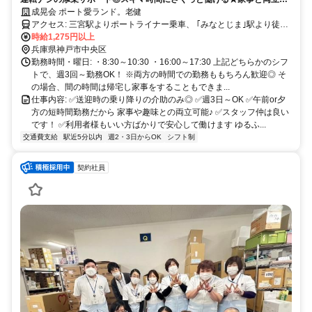
能な働き方★
成晃会 ポート愛ランド。老健
アクセス: 三宮駅よりポートライナー乗車、 ｢みなとじま｣駅より徒歩
1分(ほぼ直結) ※マイカー通勤OK(職員無料駐車場有)
時給1,275円以上
兵庫県神戸市中央区
勤務時間・曜日: ・8:30～10:30 ・16:00～17:30 上記どちらかのシフ
トで、週3回～勤務OK！ ※両方の時間での勤務ももちろん歓迎◎ そ
の場合、間の時間は帰宅し家事をすることもできま...
仕事内容: ✅送迎時の乗り降りの介助のみ◎ ✅週3日～OK ✅午前or夕
方の短時間勤務だから 家事や趣味との両立可能♪ ✅スタッフ仲は良い
です！ ✅利用者様もいい方ばかりで安心して働けます ゆるふ...
交通費支給
駅近5分以内
週2・3日からOK
シフト制
契約社員