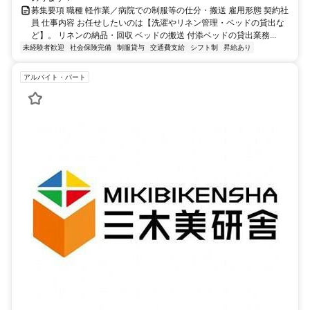
募集要項 職種 軽作業／病院での制服等の仕分・搬送 雇用形態 契約社
員 仕事内容 お任せしたいのは【洗濯やリネン管理・ベッドの貸出な
ど】。 リネンの納品・回収 ベッドの搬送 付添ベッドの貸出業務...
未経験者歓迎
社会保険完備
制服貸与
交通費支給
シフト制
昇給あり
アルバイト・パート