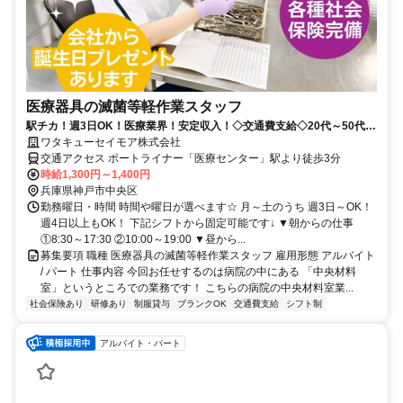
医療器具の滅菌等軽作業スタッフ
駅チカ！週3日OK！医療業界！安定収入！◇交通費支給◇20代～50代活
躍中
ワタキューセイモア株式会社
交通アクセス ポートライナー「医療センター」駅より徒歩3分
時給1,300円～1,400円
兵庫県神戸市中央区
勤務曜日・時間 時間や曜日が選べます☆ 月～土のうち 週3日～OK！
週4日以上もOK！ 下記シフトから固定可能です↓ ▼朝からの仕事
①8:30～17:30 ②10:00～19:00 ▼昼から...
募集要項 職種 医療器具の滅菌等軽作業スタッフ 雇用形態 アルバイト
/ パート 仕事内容 今回お任せするのは病院の中にある 「中央材料
室」というところでの業務です！ こちらの病院の中央材料室業...
社会保険あり
研修あり
制服貸与
ブランクOK
交通費支給
シフト制
アルバイト・パート