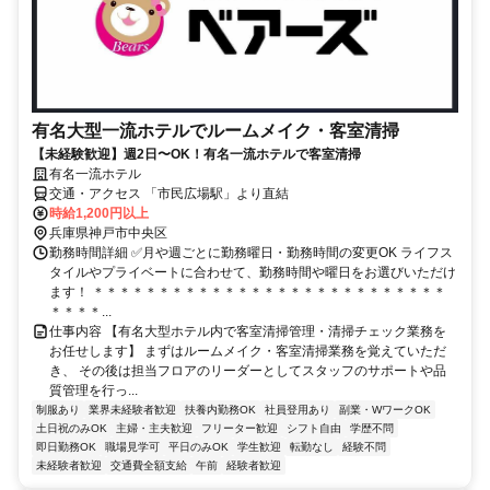
有名大型一流ホテルでルームメイク・客室清掃
【未経験歓迎】週2日〜OK！有名一流ホテルで客室清掃
有名一流ホテル
交通・アクセス 「市民広場駅」より直結
時給1,200円以上
兵庫県神戸市中央区
勤務時間詳細 ✅月や週ごとに勤務曜日・勤務時間の変更OK ライフス
タイルやプライベートに合わせて、勤務時間や曜日をお選びいただけ
ます！ ＊＊＊＊＊＊＊＊＊＊＊＊＊＊＊＊＊＊＊＊＊＊＊＊＊＊＊
＊＊＊＊...
仕事内容 【有名大型ホテル内で客室清掃管理・清掃チェック業務を
お任せします】 まずはルームメイク・客室清掃業務を覚えていただ
き、 その後は担当フロアのリーダーとしてスタッフのサポートや品
質管理を行っ...
制服あり
業界未経験者歓迎
扶養内勤務OK
社員登用あり
副業・WワークOK
土日祝のみOK
主婦・主夫歓迎
フリーター歓迎
シフト自由
学歴不問
即日勤務OK
職場見学可
平日のみOK
学生歓迎
転勤なし
経験不問
未経験者歓迎
交通費全額支給
午前
経験者歓迎