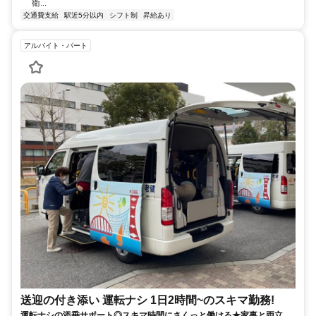
衛...
交通費支給
駅近5分以内
シフト制
昇給あり
アルバイト・パート
送迎の付き添い 運転ナシ 1日2時間~のスキマ勤務!
運転ナシの添乗サポート◎スキマ時間にさくっと働ける★家事と両立可