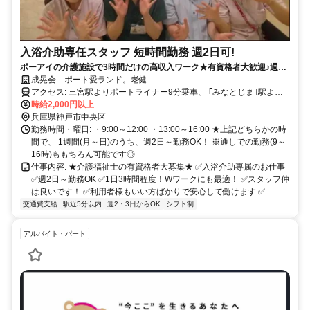
入浴介助専任スタッフ 短時間勤務 週2日可!
ポーアイの介護施設で3時間だけの高収入ワーク★有資格者大歓迎♪週2
日～OK★
成晃会 ポート愛ランド。老健
アクセス: 三宮駅よりポートライナー9分乗車、 ｢みなとじま｣駅より
徒歩1分(ほぼ直結) ※マイカー通勤OK(無料駐車場有)
時給2,000円以上
兵庫県神戸市中央区
勤務時間・曜日: ・9:00～12:00 ・13:00～16:00 ★上記どちらかの時
間で、 1週間(月～日)のうち、週2日～勤務OK！ ※通しでの勤務(9～
16時)ももちろん可能です◎
仕事内容: ★介護福祉士の有資格者大募集★ ✅入浴介助専属のお仕事
✅週2日～勤務OK ✅1日3時間程度！Wワークにも最適！ ✅スタッフ仲
は良いです！ ✅利用者様もいい方ばかりで安心して働けます ✅...
交通費支給
駅近5分以内
週2・3日からOK
シフト制
アルバイト・パート