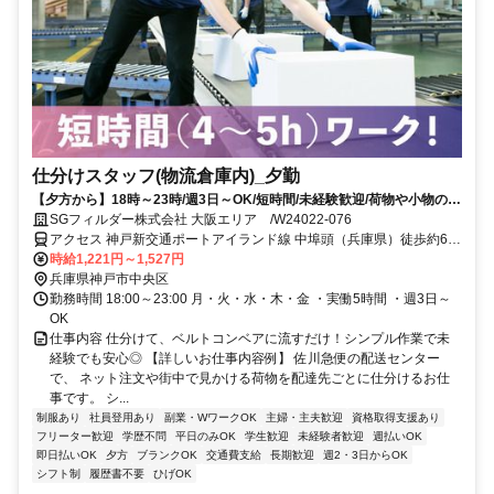
仕分けスタッフ(物流倉庫内)_夕勤
【夕方から】18時～23時/週3日～OK/短時間/未経験歓迎/荷物や小物の仕
分け
SGフィルダー株式会社 大阪エリア /W24022-076
アクセス 神戸新交通ポートアイランド線 中埠頭（兵庫県）徒歩約6
分、神戸新交通ポートアイランド線 南公園南出口徒歩約7分、神戸新
時給1,221円～1,527円
交通ポートアイランド線 北埠頭徒歩約12分 中埠頭駅から徒歩5分、
兵庫県神戸市中央区
北埠頭駅から徒歩11分
勤務時間 18:00～23:00 月・火・水・木・金 ・実働5時間 ・週3日～
OK
仕事内容 仕分けて、ベルトコンベアに流すだけ！シンプル作業で未
経験でも安心◎ 【詳しいお仕事内容例】 佐川急便の配送センター
で、 ネット注文や街中で見かける荷物を配達先ごとに仕分けるお仕
事です。 シ...
制服あり
社員登用あり
副業・WワークOK
主婦・主夫歓迎
資格取得支援あり
フリーター歓迎
学歴不問
平日のみOK
学生歓迎
未経験者歓迎
週払いOK
即日払いOK
夕方
ブランクOK
交通費支給
長期歓迎
週2・3日からOK
シフト制
履歴書不要
ひげOK