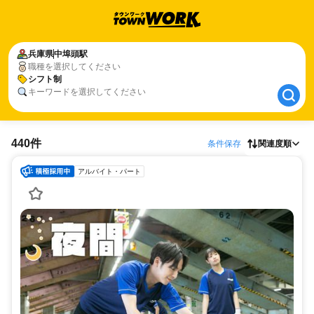
兵庫県
兵庫県
中埠頭駅
中埠頭駅
職種を選択してください
シフト制
シフト制
キーワードを選択してください
440件
条件保存
関連度順
アルバイト・パート