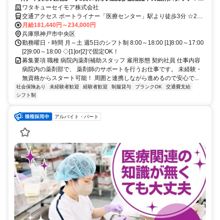
駅チカ◆未経験ＯＫ
ワタキューセイモア株式会社
交通アクセス ポートライナー「医療センター」駅より徒歩3分 ☆20
～50代の近隣にお住まいの方活躍中☆ 神戸市中央区、神戸市東灘
月給181,440円～234,000円
区、神戸市垂水区、神戸市灘区、明石市 などからも 通勤されていま
兵庫県神戸市中央区
す！（通勤圏内です！）
勤務曜日・時間 月～土 週5日のシフト制 8:00～18:00 [1]8:00～17:00
[2]9:00～18:00 ◇[1]or[2]で固定OK！
募集要項 職種 病院内薬剤補助スタッフ 雇用形態 契約社員 仕事内容
病院内の薬剤部で、 薬剤師のサポートを行うお仕事です。 未経験・
無資格からスタート可能！ 周囲と連携しながら進めるので安心で...
社会保険あり
未経験者歓迎
経験者歓迎
制服貸与
ブランクOK
交通費支給
シフト制
アルバイト・パート