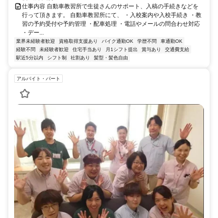
仕事内容 自動車教習所で生徒さんのサポート、入稿の手続きなどを
行って頂きます。 自動車教習所にて、 ・入校案内や入校手続き ・教
習の予約受付や予約管理 ・配車処理 ・電話やメールの問合わせ対応
・デー...
業界未経験者歓迎
資格取得支援あり
バイク通勤OK
学歴不問
車通勤OK
経験不問
未経験者歓迎
住宅手当あり
月1シフト提出
賞与あり
交通費支給
駅近5分以内
シフト制
社割あり
髪型・髪色自由
アルバイト・パート