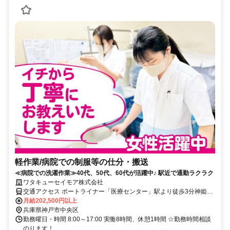
軽作業/病院での制服等の仕分・搬送
≪病院での洗濯作業≫40代、50代、60代が活躍中♪ 駅近で通勤ラクラク
ワタキューセイモア株式会社
交通アクセス ポートライナー「医療センター」駅より徒歩3分神姫バ
ス「中央市民病院」「医療センター駅前」下車すぐ
月給202,500円以上
兵庫県神戸市中央区
勤務曜日・時間 8:00～17:00 実働8時間、休憩1時間 ☆勤務時間相談
のります！