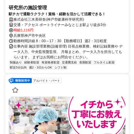
研究所の施設管理
駅チカで通勤ラクラク！資格・経験を活かして活躍できる！
株式会社三木美研舎(神戸市健康科学研究所)
交通・アクセス ポートライナーみなとじま駅より徒歩3分
時給1,116円
兵庫県神戸市中央区
勤務時間詳細 8：00～17：30 【勤務曜日】 週2・3日程度
仕事内容 施設管理業務(設備管理) 目視点検業務、検針記録業務や デ
ータ入力、中央監視盤監視、 月報まとめ、データ入力を担当しても
らいます。 まずはお気軽にお問合せください。
制服あり
経験者歓迎
有資格者歓迎
交通費支給
長期歓迎
フルタイム歓迎
駅近5分以内
週2・3日からOK
シフト制
アルバイト・パート