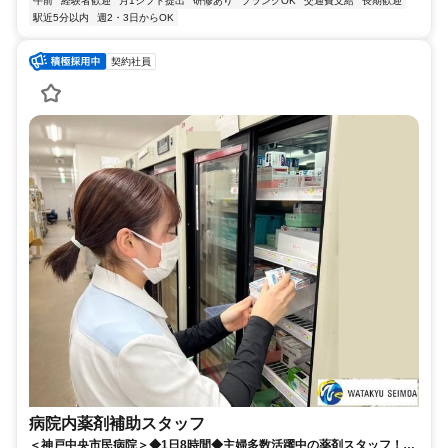
午前
経験者歓迎
月1シフト提出
研修あり
ブランクOK
交通費支給
長期歓迎
駅近5分以内
週2・3日からOK
契約社員
病院内薬剤補助スタッフ
＜神戸中央市民病院＞◆1日8時間◆主婦多数活躍中の薬剤スタッフ！◆