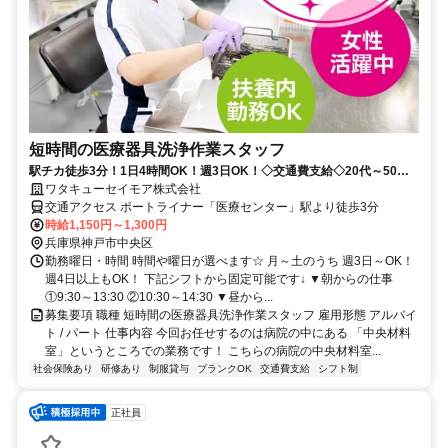
短時間の医療器具洗浄作業スタッフ
駅チカ徒歩3分！1日4時間OK！週3日OK！◇交通費支給◇20代～50代
活躍中！
ワタキューセイモア株式会社
交通アクセス ポートライナー「医療センター」駅より徒歩3分
時給1,150円～1,300円
兵庫県神戸市中央区
勤務曜日・時間 時間や曜日が選べます☆ 月～土のうち 週3日～OK！
週4日以上もOK！ 下記シフトから固定可能です↓ ▼朝からの仕事
①9:30～13:30 ②10:30～14:30 ▼昼から...
募集要項 職種 短時間の医療器具洗浄作業スタッフ 雇用形態 アルバイ
ト / パート 仕事内容 今回お任せするのは病院の中にある 「中央材料
室」というところでの業務です！ こちらの病院の中央材料室...
社会保険あり
研修あり
制服貸与
ブランクOK
交通費支給
シフト制
正社員