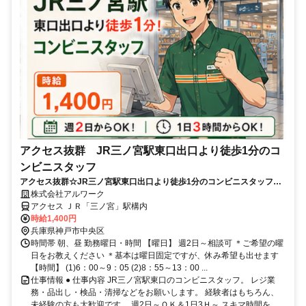
アクセス抜群 JR三ノ宮駅東口出口より徒歩1分のコ
ンビニスタッフ
アクセス抜群☆JR三ノ宮駅東口出口より徒歩1分のコンビニスタッフ（1
日3ｈ～☆週2日～相談可）
株式会社アルワーク
アクセス ＪＲ「三ノ宮」駅構内
時給1,400円
兵庫県神戸市中央区
時間帯 朝、昼 勤務曜日・時間 【曜日】 週2日～相談可 ＊ご希望の曜
日をお教えください ＊基本は曜日固定ですが、休み希望も出せます
【時間】 (1)6：00～9：05 (2)8：55～13：00 ...
仕事情報 ● 仕事内容 JR三ノ宮駅東口のコンビニスタッフ。 レジ業
務・品出し・検品・清掃などをお願いします。 経験者はもちろん、
未経験の方も大歓迎です。 週2日～ＯＫ＆1日3Ｈ～ スキマ時間を...