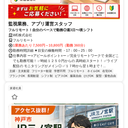
監視業務、アプリ運営スタッフ
フルリモート！自分のペースで勤務◎週3日〜/夜シフト
WE株式会社
フルリモート
1業務あたり 7,500円～10,800円（勤務 360分）
勤務時間詳細 ▼目安の稼働時間 ・17：00～25：00
仕事内容 ー⭐️アピールポイント⭐️ー ✅完全リモートワークで 全国どこ
でも勤務可能！ ✅時給１２５０円からの 高時給スタート！ ✅ライブ
配信の モニタリングがメイン◎ ✅１７時から翌１時まで！...
主婦・主夫歓迎
フリーター歓迎
学歴不問
フルリモート
ネイルOK
在宅OK
ブランクOK
長期歓迎
シフト制
ピアスOK
服装自由
ひげOK
髪型・髪色自由
派遣社員