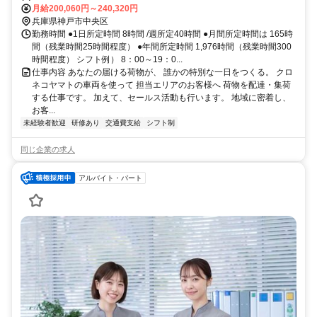
月給200,060円～240,320円
兵庫県神戸市中央区
勤務時間 ●1日所定時間 8時間 /週所定40時間 ●月間所定時間は 165時
間（残業時間25時間程度） ●年間所定時間 1,976時間（残業時間300
時間程度） シフト例） 8：00～19：0...
仕事内容 あなたの届ける荷物が、 誰かの特別な一日をつくる。 クロ
ネコヤマトの車両を使って 担当エリアのお客様へ 荷物を配達・集荷
する仕事です。 加えて、セールス活動も行います。 地域に密着し、
お客...
未経験者歓迎
研修あり
交通費支給
シフト制
同じ企業の求人
アルバイト・パート