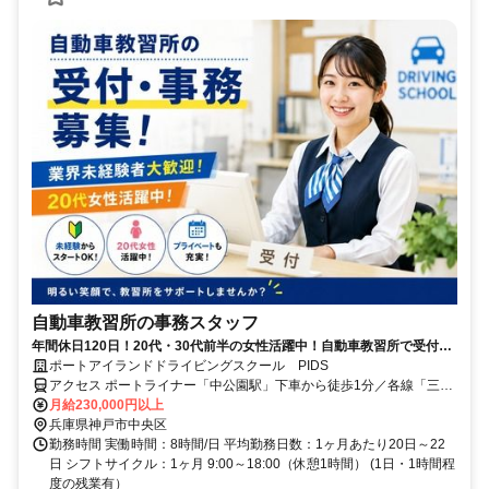
自動車教習所の事務スタッフ
年間休日120日！20代・30代前半の女性活躍中！自動車教習所で受付・
事務募集！未経験者多数活躍中！
ポートアイランドドライビングスクール PIDS
アクセス ポートライナー「中公園駅」下車から徒歩1分／各線「三宮
駅」より車で10分 ＜車・バイク通勤OK！＞
月給230,000円以上
兵庫県神戸市中央区
勤務時間 実働時間：8時間/日 平均勤務日数：1ヶ月あたり20日～22
日 シフトサイクル：1ヶ月 9:00～18:00（休憩1時間） (1日・1時間程
度の残業有）