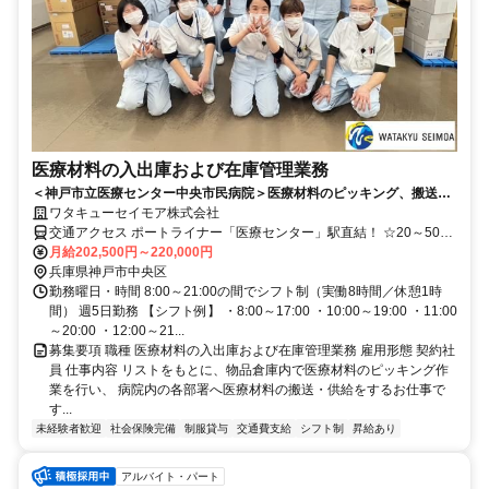
医療材料の入出庫および在庫管理業務
＜神戸市立医療センター中央市民病院＞医療材料のピッキング、搬送◎
未経験歓迎◎駅チカ◎正社員登用有◎
ワタキューセイモア株式会社
交通アクセス ポートライナー「医療センター」駅直結！ ☆20～50代
の近隣にお住まいの方活躍中☆ 神戸市中央区、神戸市東灘区、神戸
月給202,500円～220,000円
市垂水区、神戸市灘区、明石市 などからも 通勤されています！（通
兵庫県神戸市中央区
勤圏内です！）
勤務曜日・時間 8:00～21:00の間でシフト制（実働8時間／休憩1時
間） 週5日勤務 【シフト例】 ・8:00～17:00 ・10:00～19:00 ・11:00
～20:00 ・12:00～21...
募集要項 職種 医療材料の入出庫および在庫管理業務 雇用形態 契約社
員 仕事内容 リストをもとに、物品倉庫内で医療材料のピッキング作
業を行い、 病院内の各部署へ医療材料の搬送・供給をするお仕事で
す...
未経験者歓迎
社会保険完備
制服貸与
交通費支給
シフト制
昇給あり
アルバイト・パート