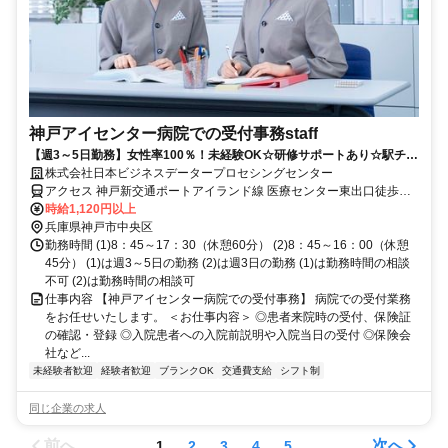
神戸アイセンター病院での受付事務staff
【週3～5日勤務】女性率100％！未経験OK☆研修サポートあり☆駅チカ
徒歩3分☆保育園完備☆
株式会社日本ビジネスデータープロセシングセンター
アクセス 神戸新交通ポートアイランド線 医療センター東出口徒歩約1
分、神戸新交通ポートアイランド線 市民広場西出口徒歩約10分、神
時給1,120円以上
戸新交通ポートアイランド線 南公園西出口徒歩約11分 神戸市立神戸
兵庫県神戸市中央区
アイセンター病院医療センター駅より徒歩3分
勤務時間 (1)8：45～17：30（休憩60分） (2)8：45～16：00（休憩
45分） (1)は週3～5日の勤務 (2)は週3日の勤務 (1)は勤務時間の相談
不可 (2)は勤務時間の相談可
仕事内容 【神戸アイセンター病院での受付事務】 病院での受付業務
をお任せいたします。 ＜お仕事内容＞ ◎患者来院時の受付、保険証
の確認・登録 ◎入院患者への入院前説明や入院当日の受付 ◎保険会
社など...
未経験者歓迎
経験者歓迎
ブランクOK
交通費支給
シフト制
同じ企業の求人
前へ
次へ
1
2
3
4
5