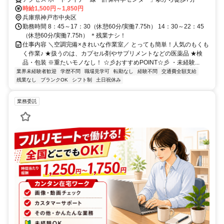
時給1,500円～1,850円
兵庫県神戸市中央区
勤務時間 8：45～17：30（休憩60分/実働7.75h） 14：30～22：45
（休憩60分/実働7.75h） ＊残業ナシ！
仕事内容 ＼空調完備×きれいな作業室／ とっても簡単！人気のもくも
く作業♪ ★扱うのは、カプセル剤やサプリメントなどの医薬品 ★検
品・包装 ※重たいモノなし！ ☆彡おすすめPOINT☆彡 ・未経験...
業界未経験者歓迎
学歴不問
職場見学可
転勤なし
経験不問
交通費全額支給
残業なし
ブランクOK
シフト制
土日祝休み
業務委託