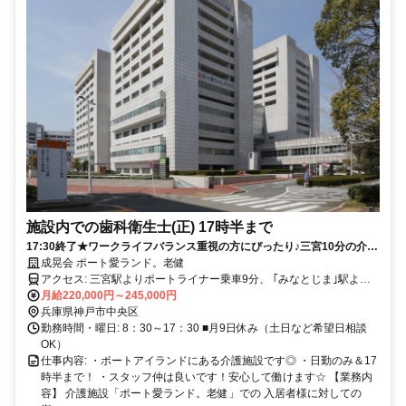
施設内での歯科衛生士(正) 17時半まで
17:30終了★ワークライフバランス重視の方にぴったり♪三宮10分の介護
施設です★
成晃会 ポート愛ランド。老健
アクセス: 三宮駅よりポートライナー乗車9分、 ｢みなとじま｣駅より
徒歩1分(ほぼ直結) ※マイカー通勤OK(無料駐車場有)
月給220,000円～245,000円
兵庫県神戸市中央区
勤務時間・曜日: 8：30～17：30 ■月9日休み（土日など希望日相談
OK）
仕事内容: ・ポートアイランドにある介護施設です◎ ・日勤のみ＆17
時半まで！ ・スタッフ仲は良いです！安心して働けます☆ 【業務内
容】 介護施設「ポート愛ランド。老健」での 入居者様に対しての