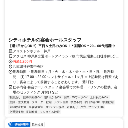
シティホテルの宴会ホールスタッフ
【週1日からOK!!】平日＆土日のみOK！＊副業OK＊20～60代活躍中
アリストンホテル 神戸
アクセス 神戸新交通ポートアイランド線 市民広場東出口徒歩約5分、
神戸新交通ポートアイランド線 みなとじま徒歩約6分
時給1,200円
兵庫県神戸市中央区
勤務時間 ・勤務曜日：月・火・水・木・金・土・日・祝 ・勤務時
間： [1] 17:00～22:00 シフトサイクル：1ヶ月 ※上記時間は目安であ
り、宴会によって前後することがあります。 週1日か...
仕事内容 宴会ホールスタッフ 宴会場での料理・ドリンクの提供、会
場のセッティング 片付けなど
制服あり
扶養内勤務OK
週1日からOK
副業・WワークOK
土日祝のみOK
主婦・主夫歓迎
フリーター歓迎
シフト自由
学歴不問
平日のみOK
学生歓迎
未経験者歓迎
経験者歓迎
月1シフト提出
研修あり
夕方
ブランクOK
交通費支給
長期歓迎
フルタイム歓迎
契約社員