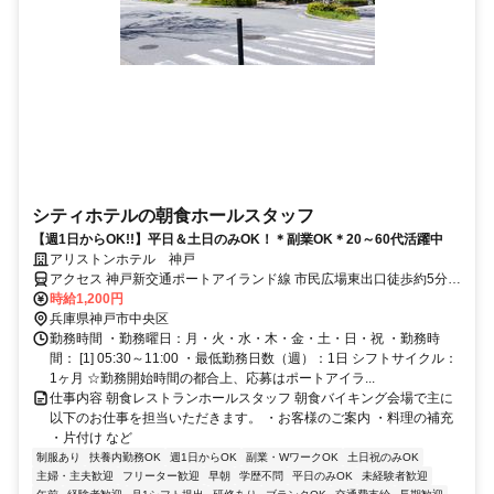
シティホテルの朝食ホールスタッフ
【週1日からOK!!】平日＆土日のみOK！＊副業OK＊20～60代活躍中
アリストンホテル 神戸
アクセス 神戸新交通ポートアイランド線 市民広場東出口徒歩約5分、
神戸新交通ポートアイランド線 みなとじま徒歩約6分
時給1,200円
兵庫県神戸市中央区
勤務時間 ・勤務曜日：月・火・水・木・金・土・日・祝 ・勤務時
間： [1] 05:30～11:00 ・最低勤務日数（週）：1日 シフトサイクル：
1ヶ月 ☆勤務開始時間の都合上、応募はポートアイラ...
仕事内容 朝食レストランホールスタッフ 朝食バイキング会場で主に
以下のお仕事を担当いただきます。 ・お客様のご案内 ・料理の補充
・片付け など
制服あり
扶養内勤務OK
週1日からOK
副業・WワークOK
土日祝のみOK
主婦・主夫歓迎
フリーター歓迎
早朝
学歴不問
平日のみOK
未経験者歓迎