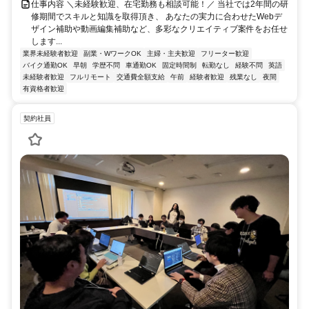
仕事内容 ＼未経験歓迎、在宅勤務も相談可能！／ 当社では2年間の研
修期間でスキルと知識を取得頂き、 あなたの実力に合わせたWebデ
ザイン補助や動画編集補助など、多彩なクリエイティブ案件をお任せ
します...
業界未経験者歓迎
副業・WワークOK
主婦・主夫歓迎
フリーター歓迎
バイク通勤OK
早朝
学歴不問
車通勤OK
固定時間制
転勤なし
経験不問
英語
未経験者歓迎
フルリモート
交通費全額支給
午前
経験者歓迎
残業なし
夜間
有資格者歓迎
契約社員