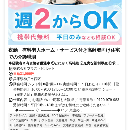
夜勤 有料老人ホーム・サービス付き高齢者向け住宅
での介護職員
◆経験者＆有資格者優遇◆ ①とにかく高時給 ②充実な福利厚生 ③求人
数が豊富 だから現役の介護士から「+ホップ」が選ばれています！
株式会社プラス・ピボット
日給31,000円
兵庫県神戸市西区
勤務時間 シフト制 ■週2回～OK 実働時間： １日あたり 8.0時間 【勤
務時間例】 16:00～9:00 17:00～10:00 など ※休憩2時間 ショート
（短期入所）勤務の希望があれば...
仕事内容 ＼ お電話でのご応募も大歓迎 ／ 電話番号：0120-979-983
受付時間：平日9時～18時 まずはお気軽にご連絡ください✨ °
+◆──────･◇･──────◆+° ／ 介護の...
ランチタイム
主婦・主夫歓迎
60代も応募可
準夜勤
フリーター歓迎
バイク通勤OK
早朝
シフト自由
大量募集
午後
学歴不問
車通勤OK
即日勤務OK
職場見学可
平日のみOK
交通費全額支給
午前
経験者歓迎