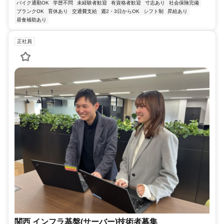
バイク通勤OK
学歴不問
未経験者歓迎
有資格者歓迎
寸志あり
社会保険完備
ブランクOK
育休あり
交通費支給
週2・3日からOK
シフト制
昇給あり
昼食補助あり
正社員
関西 インフラ基盤(サーバー)技術者募集