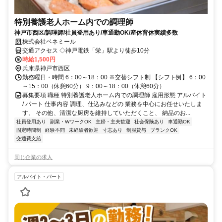
特別養護老人ホーム内での調理師
神戸市西区/調理師/社員登用あり/車通勤OK/産休育休実績多数
株式会社ベネミール
交通アクセス ◇神戸電鉄「栄」駅より徒歩10分
時給1,500円
兵庫県神戸市西区
勤務曜日・時間 6：00～18：00 ※交替シフト制 【シフト例】 6：00
～15：00（休憩60分） 9：00～18：00（休憩60分）
募集要項 職種 特別養護老人ホーム内での調理師 雇用形態 アルバイト
/ パート 仕事内容 調理、仕込みなどの 業務を中心にお任せいたしま
す。 その他、清潔な厨房を維持していただくこと、 納品のお...
社員登用あり
副業・WワークOK
主婦・主夫歓迎
社会保険あり
車通勤OK
固定時間制
経験不問
未経験者歓迎
寸志あり
制服貸与
ブランクOK
交通費支給
同じ企業の求人
アルバイト・パート