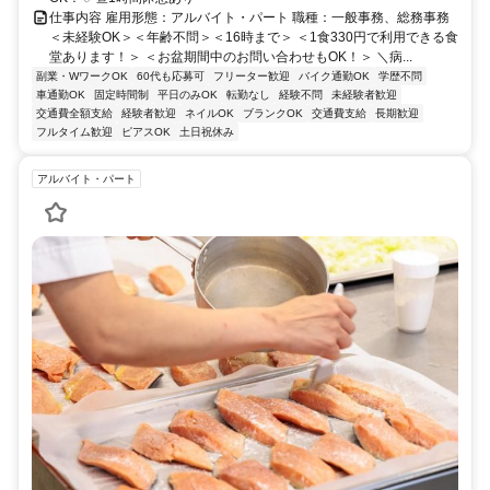
仕事内容 雇用形態：アルバイト・パート 職種：一般事務、総務事務
＜未経験OK＞＜年齢不問＞＜16時まで＞ ＜1食330円で利用できる食
堂あります！＞ ＜お盆期間中のお問い合わせもOK！＞ ＼病...
副業・WワークOK
60代も応募可
フリーター歓迎
バイク通勤OK
学歴不問
車通勤OK
固定時間制
平日のみOK
転勤なし
経験不問
未経験者歓迎
交通費全額支給
経験者歓迎
ネイルOK
ブランクOK
交通費支給
長期歓迎
フルタイム歓迎
ピアスOK
土日祝休み
アルバイト・パート