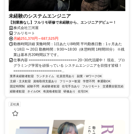
未経験のシステムエンジニア
【別業務なし】フルリモ研修で未経験から、エンジニアデビュー！
株式会社三河屋
フルリモート
月給251,370円～687,525円
勤務時間詳細 実働時間：1日あたり8時間 平均勤務日数：1ヶ月あた
り18日 〜 20日 勤務時間：9:00〜18:00（休憩時間 1時間00分） ※残
業は基本月20時間以下です。
仕事内容 ======================= 20−30代活躍中！ 現在、プロ
グラミング学習を頑張っている システムエンジニアを目指す皆様！
=======================...
業界未経験者歓迎
ランチタイム
社員登用あり
副業・WワークOK
主婦・主夫歓迎
資格取得支援あり
フリーター歓迎
学歴不問
車通勤OK
固定時間制
経験不問
未経験者歓迎
住宅手当あり
フルリモート
交通費全額支給
経験者歓迎
ネイルOK
有資格者歓迎
研修あり
在宅OK
正社員