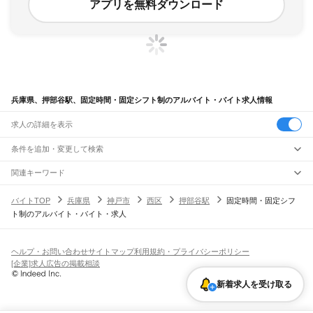
アプリを無料ダウンロード
兵庫県、押部谷駅、固定時間・固定シフト制のアルバイト・バイト求人情報
求人の詳細を表示
条件を追加・変更して検索
市区町村を追加・変更
関連キーワード
完全在宅ワーク 全国
シール貼り 在宅
現在地周辺
ガチャガチャ
犬カフェ
兵庫県
駅を追加・変更
バイトTOP
兵庫県
神戸市
西区
押部谷駅
固定時間・固定シフ
兵庫県
すべて
ト制のアルバイト・バイト・求人
神戸市
すべて
職種を追加・変更
JR神戸線(大阪～神戸)
東灘区
灘区
兵庫区
長田区
須磨区
垂水区
北区
中央区
西区
尼崎駅
立花駅
甲子園口駅
西宮駅
さくら夙川駅
芦屋駅
甲南山手駅
摂津本山駅
住吉駅
飲食・フードサービス
姫路市
尼崎市
明石市
西宮市
洲本市
芦屋市
伊丹市
相生市
豊岡市
加古川市
赤穂市
特徴を追加・変更
六甲道駅
摩耶駅
灘駅
三ノ宮駅
元町駅
神戸駅
飲食・フードサービス
すべて
ヘルプ・お問い合わせ
サイトマップ
利用規約・プライバシーポリシー
西脇市
宝塚市
三木市
高砂市
川西市
小野市
三田市
加西市
丹波篠山市
養父市
ホールスタッフ
キッチンスタッフ
皿洗い・洗い場
精肉・鮮魚加工
給食調理
人気
[企業]求人広告の掲載相談
JR神戸線(神戸～姫路)
丹波市
南あわじ市
朝来市
淡路市
宍粟市
加東市
たつの市
川辺郡
多可郡
加古郡
雇用形態を追加・変更
パン屋（ベーカリー）
フードカウンター販売員
バー（BAR）・バーテンダー
日払いOK
高校生歓迎
学生歓迎
深夜の仕事
髪型・髪色自由
ひげOK
ネイルOK
神戸駅
兵庫駅
新長田駅
鷹取駅
須磨海浜公園駅
須磨駅
塩屋駅
垂水駅
舞子駅
朝霧駅
神崎郡
揖保郡
赤穂郡
佐用郡
美方郡
飲食店補助（開店・閉店準備）
飲食店（店長・マネージャー）
新着求人を受け取る
ピアスOK
アルバイト・パート
履歴書不要
オープニングスタッフ
留学生・外国人活躍中
明石駅
西明石駅
大久保駅
魚住駅
土山駅
東加古川駅
加古川駅
宝殿駅
曽根駅
都道府県を変更
営業・販売
勤務期間
正社員
ひめじ別所駅
御着駅
東姫路駅
姫路駅
営業・販売
すべて
短期
契約社員
単発・1日OK
長期
期間限定（春夏冬休み等）