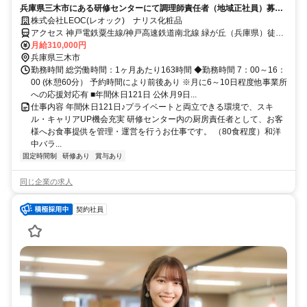
兵庫県三木市にある研修センターにて調理師責任者（地域正社員）募
集！
株式会社LEOC(レオック) ナリス化粧品
アクセス 神戸電鉄粟生線/神戸高速鉄道南北線 緑が丘（兵庫県）徒歩
約15分、神戸電鉄粟生線/神戸高速鉄道南北線 押部谷徒歩約16分、神
月給310,000円
戸電鉄粟生線/神戸高速鉄道南北線 広野ゴルフ場前徒歩約23分 緑ヶ丘
兵庫県三木市
駅より徒歩15分
勤務時間 総労働時間：1ヶ月あたり163時間 ◆勤務時間 7：00～16：
00 (休憩60分） 予約時間により前後あり ※月に6～10日程度他事業所
への応援対応有 ■年間休日121日 公休月9日...
仕事内容 年間休日121日♪プライベートと両立できる環境で、スキ
ル・キャリアUP機会充実 研修センター内の厨房責任者として、お客
様へお食事提供を管理・運営を行うお仕事です。 （80食程度）和洋
中バラ...
固定時間制
研修あり
賞与あり
同じ企業の求人
契約社員