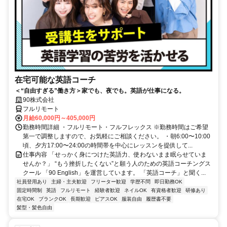
在宅可能な英語コーチ
＜“自由すぎる”働き方＞家でも、夜でも。英語が仕事になる。
90株式会社
フルリモート
月給60,000円～405,000円
勤務時間詳細 ・フルリモート・フルフレックス ※勤務時間はご希望
第一で調整しますので、お気軽にご相談ください。 ・朝6:00〜10:00
頃、夕方17:00〜24:00の時間帯を中心にレッスンを提供して...
仕事内容 「せっかく身につけた英語力、使わないまま眠らせていま
せんか？」 “もう挫折したくない”と願う人のための英語コーチングス
クール 「90 English」を運営しています。 「英語コーチ」と聞く...
社員登用あり
主婦・主夫歓迎
フリーター歓迎
学歴不問
即日勤務OK
固定時間制
英語
フルリモート
経験者歓迎
ネイルOK
有資格者歓迎
研修あり
在宅OK
ブランクOK
長期歓迎
ピアスOK
服装自由
履歴書不要
髪型・髪色自由