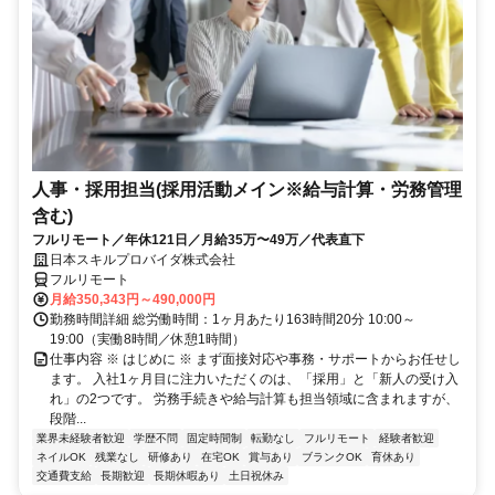
人事・採用担当(採用活動メイン※給与計算・労務管理
含む)
フルリモート／年休121日／月給35万〜49万／代表直下
日本スキルプロバイダ株式会社
フルリモート
月給350,343円～490,000円
勤務時間詳細 総労働時間：1ヶ月あたり163時間20分 10:00～
19:00（実働8時間／休憩1時間）
仕事内容 ※ はじめに ※ まず面接対応や事務・サポートからお任せし
ます。 入社1ヶ月目に注力いただくのは、「採用」と「新人の受け入
れ」の2つです。 労務手続きや給与計算も担当領域に含まれますが、
段階...
業界未経験者歓迎
学歴不問
固定時間制
転勤なし
フルリモート
経験者歓迎
ネイルOK
残業なし
研修あり
在宅OK
賞与あり
ブランクOK
育休あり
交通費支給
長期歓迎
長期休暇あり
土日祝休み