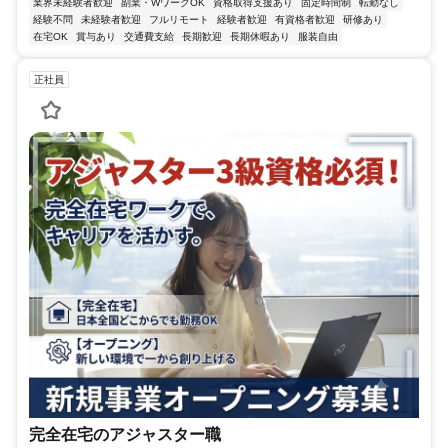
業界未経験者歓迎
副業・WワークOK
資格取得支援あり
固定時間制
転勤なし
経験不問
未経験者歓迎
フルリモート
経験者歓迎
有資格者歓迎
研修あり
在宅OK
賞与あり
交通費支給
長期歓迎
長期休暇あり
服装自由
正社員
完全在宅のアジャスター職