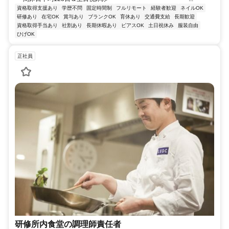
資格取得支援あり
学歴不問
固定時間制
フルリモート
経験者歓迎
ネイルOK
研修あり
在宅OK
賞与あり
ブランクOK
育休あり
交通費支給
長期歓迎
資格取得手当あり
社割あり
長期休暇あり
ピアスOK
土日祝休み
服装自由
ひげOK
正社員
研修所内食堂の調理師責任者