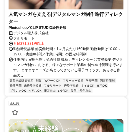
人気マンガを支える|デジタルマンガ制作進行ディレク
ター
Photoshop／CLIP STUDIO経験必須
デジタル職人株式会社
フルリモート
月給271,881円以上
勤務時間詳細 総労働時間：1ヶ月あたり160時間 勤務時間は10:00～
19:00（実働8時間／休憩1時間）の固定時間制
仕事内容 雇用形態：契約社員 職種：ディレクター 〇業務概要 デジタ
ルマンガ制作における、様々なサポート業務の制作進行管理を行いま
す。 ますますニーズが高まってきている電子コミック。あらゆる作
品の...
業界未経験者歓迎
副業・WワークOK
フリーター歓迎
学歴不問
固定時間制
経験不問
未経験者歓迎
フルリモート
経験者歓迎
ネイルOK
在宅OK
ブランクOK
ピアスOK
服装自由
ひげOK
髪型・髪色自由
正社員