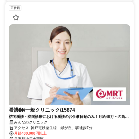
正社員
看護師/一般クリニック/15874
訪問看護・訪問診療における看護のお仕事日勤のみ！月給40万～の高給
与求人♪月8～10休みマイカー通勤可◎
みんなのクリニック
アクセス: 神戸電鉄粟生線「緑が丘」駅徒歩7分
月給400,000円以上
兵庫県神戸市西区