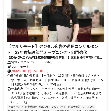
【フルリモート】デジタル広告の運用コンサルタン
ト 23年度新設部門オープニング・部門強化
【広告代理店でのWEB広告運用経験者募集！】正社員登用率7割／電通
G／全国×完全在宅／年休126日・土日祝休み／残業月平均4時間19分
電通デジタルアンカー フルリモート
フルリモート
月給250,000円～500,000円
勤務時間 総労働時間：1ヶ月あたり160時間 ・勤務曜日：月・火・
水・木・金 ・勤務時間： [1] 09:30～18:30 ・最低勤務日数（週）：5
日 残業月平均4時間19分（2025年度）
仕事内容 【デジタルマーケティング本部】部門・事業拡大に向けた
デジタル広告運用コンサルタント積極募集！ 「代理店のBPO拠点で
広告運用実務に携わっているけれど、入稿・運用だけでは物足りな
い…」 「地...
社員登用あり
固定時間制
転勤なし
フルリモート
経験者歓迎
ネイルOK
研修あり
在宅OK
賞与あり
育休あり
長期休暇あり
ピアスOK
土日祝休み