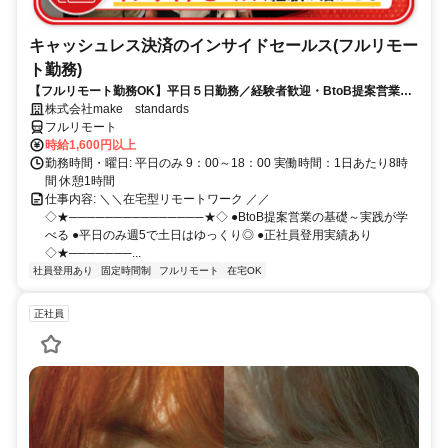
キャッシュレス決済のインサイドセールス(フルリモー
ト勤務)
【フルリモート勤務OK】平日５日勤務／経験者歓迎・BtoB提案営業で
スキルアップ
株式会社make standards
フルリモート
時給1,600円以上
勤務時間・曜日: 平日のみ 9：00～18：00 実働時間：1日あたり8時
間 休憩1時間
仕事内容: ＼＼在宅型リモートワーク ／／
◇★───────────────★◇ ●BtoB提案営業の基礎～実践が学
べる ●平日のみ週5で土日はゆっくり◎ ●正社員登用実績あり
◇★───────...
社員登用あり
固定時間制
フルリモート
在宅OK
正社員