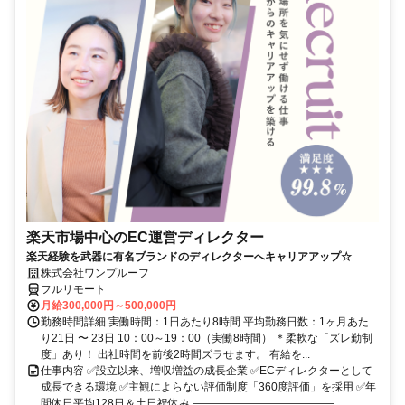
楽天市場中心のEC運営ディレクター
楽天経験を武器に有名ブランドのディレクターへキャリアアップ☆
株式会社ワンプルーフ
フルリモート
月給300,000円～500,000円
勤務時間詳細 実働時間：1日あたり8時間 平均勤務日数：1ヶ月あた
り21日 〜 23日 10：00～19：00（実働8時間） ＊柔軟な「ズレ勤制
度」あり！ 出社時間を前後2時間ズラせます。 有給を...
仕事内容 ✅設立以来、増収増益の成長企業 ✅ECディレクターとして
成長できる環境 ✅主観によらない評価制度「360度評価」を採用 ✅年
間休日平均128日＆土日祝休み ―――――――――――――...