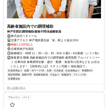
高齢者施設内での調理補助
神戸市西区/調理補助/資格不問/未経験歓迎
株式会社ベネミール
交通アクセス 神戸電鉄粟生線「栄」駅より徒歩10分
時給1,130円以上
兵庫県神戸市西区
勤務曜日・時間 11：30～16：30（5H) ※週3～4日勤務（シフト制）
募集要項 職種 高齢者施設内での調理補助 雇用形態 アルバイト / パー
ト 仕事内容 食事調理全般・盛付・配膳・食器等の洗浄などを お任せ
いたします！ 【具体的には】 スチコン完備☆ 福祉施設で...
社員登用あり
副業・WワークOK
主婦・主夫歓迎
社会保険あり
車通勤OK
固定時間制
経験不問
未経験者歓迎
寸志あり
制服貸与
ブランクOK
交通費支給
同じ企業の求人
アルバイト・パート