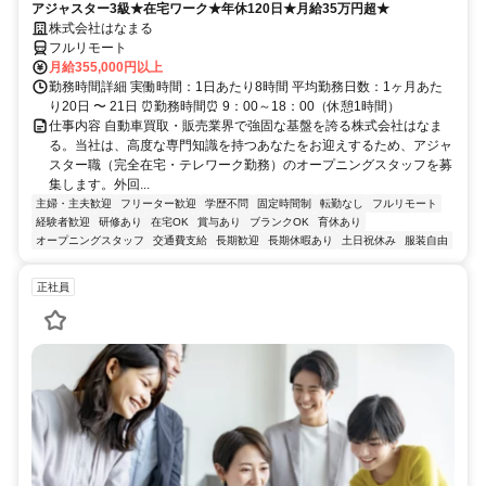
アジャスター3級★在宅ワーク★年休120日★月給35万円超★
株式会社はなまる
フルリモート
月給355,000円以上
勤務時間詳細 実働時間：1日あたり8時間 平均勤務日数：1ヶ月あた
り20日 〜 21日 ⏰勤務時間⏰ 9：00～18：00（休憩1時間）
仕事内容 自動車買取・販売業界で強固な基盤を誇る株式会社はなま
る。当社は、高度な専門知識を持つあなたをお迎えするため、アジャ
スター職（完全在宅・テレワーク勤務）のオープニングスタッフを募
集します。外回...
主婦・主夫歓迎
フリーター歓迎
学歴不問
固定時間制
転勤なし
フルリモート
経験者歓迎
研修あり
在宅OK
賞与あり
ブランクOK
育休あり
オープニングスタッフ
交通費支給
長期歓迎
長期休暇あり
土日祝休み
服装自由
正社員