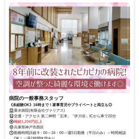
病院の一般事務スタッフ
《未経験OK》16時まで！家事育児やプライベートと両立も◎
垂水病院(有限会社ヴァリアス)
交通・アクセス 第二神明「玉津」「伊川谷」ICから車で20分
時給1,250円以上
兵庫県神戸市西区
勤務時間詳細 9：00～16：00 ✅週5日勤務（平日のみ） ✅時間相談
OK！ ✅昼1時間休憩あり