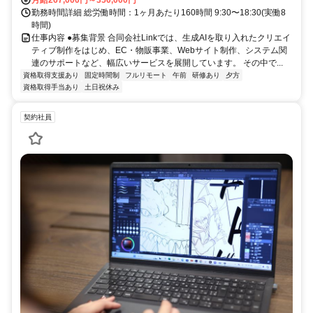
勤務時間詳細 総労働時間：1ヶ月あたり160時間 9:30〜18:30(実働8
時間)
仕事内容 ●募集背景 合同会社Linkでは、生成AIを取り入れたクリエイ
ティブ制作をはじめ、EC・物販事業、Webサイト制作、システム関
連のサポートなど、幅広いサービスを展開しています。 その中で...
資格取得支援あり
固定時間制
フルリモート
午前
研修あり
夕方
資格取得手当あり
土日祝休み
契約社員