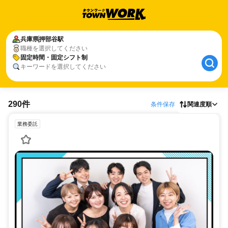
兵庫県
押部谷駅
職種を選択してください
固定時間・固定シフト制
キーワードを選択してください
290件
条件保存
関連度順
業務委託