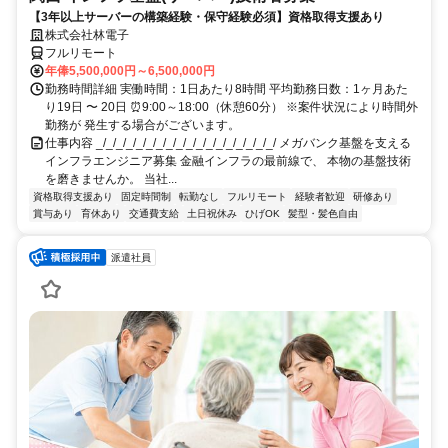
【3年以上サーバーの構築経験・保守経験必須】資格取得支援あり
株式会社林電子
フルリモート
年俸5,500,000円～6,500,000円
勤務時間詳細 実働時間：1日あたり8時間 平均勤務日数：1ヶ月あた
り19日 〜 20日 ⏰9:00～18:00（休憩60分） ※案件状況により時間外
勤務が 発生する場合がございます。
仕事内容 _/_/_/_/_/_/_/_/_/_/_/_/_/_/_/_/_/_/ メガバンク基盤を支える
インフラエンジニア募集 金融インフラの最前線で、 本物の基盤技術
を磨きませんか。 当社...
資格取得支援あり
固定時間制
転勤なし
フルリモート
経験者歓迎
研修あり
賞与あり
育休あり
交通費支給
土日祝休み
ひげOK
髪型・髪色自由
派遣社員