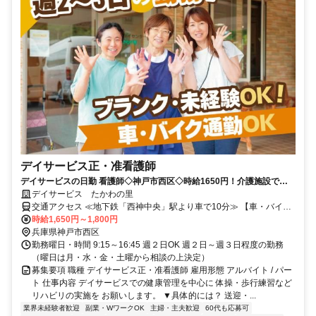
デイサービス正・准看護師
デイサービスの日勤 看護師◇神戸市西区◇時給1650円！介護施設での
経験不問！人柄重視の採用です！
デイサービス たかわの里
交通アクセス ≪地下鉄「西神中央」駅より車で10分≫ 【車・バイク
通勤ＯＫ！】 神戸市西神・山手線 西神中央駅(バス15分→徒歩3分) 神
時給1,650円～1,800円
戸電鉄粟生線 押部谷駅(バス12分→徒歩3分) JR神戸線 明石駅(バス44
兵庫県神戸市西区
分→徒歩３分)
勤務曜日・時間 9:15～16:45 週２日OK 週２日～週３日程度の勤務
（曜日は月・水・金・土曜から相談の上決定）
募集要項 職種 デイサービス正・准看護師 雇用形態 アルバイト / パー
ト 仕事内容 デイサービスでの健康管理を中心に 体操・歩行練習など
リハビリの実施を お願いします。 ▼具体的には？ 送迎・...
業界未経験者歓迎
副業・WワークOK
主婦・主夫歓迎
60代も応募可