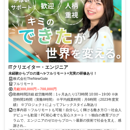
ITクリエイター・エンジニア
未経験からプロの道へ✨フルリモート×充実の研修あり！
株式会社TheNewGate
フルリモート
月給300,000円～700,000円
勤務時間詳細 総労働時間：1ヶ月あたり173時間 10:00～19:00 ※休
憩時間1時間（実働8時間） ※平均残業時間：月6時間（2023年度実
績） ※プロジェクトによってフレックスタイム制あり
仕事内容 ✨フルリモートも可能！自分らしく輝ける働き方◎ ✨社会人
デビューも歓迎！PC初心者でも安心スタート！ ✨独自の教育プログ
ラムで、エンジニアのゼロからプロへ ✨最新の技術で社会を支え、感
謝され...