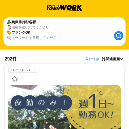
兵庫県
押部谷駅
職種を選択してください
ブランクOK
キーワードを選択してください
292件
条件保存
関連度順
アルバイト・パート