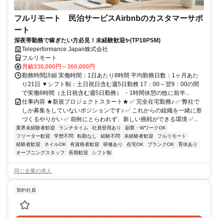
フルリモート 民泊サービスAirbnbのカスタマーサポ
ート
深夜帯勤務で稼ぎたい方必見！未経験歓迎✨(TP18PSM)
Teleperformance Japan株式会社
フルリモート
月給330,000円～360,000円
勤務時間詳細 実働時間：1日あたり8時間 平均勤務日数：1ヶ月あた
り21日 ▼シフト制：土日祝日含む週5日勤務 17：00～翌9：00の間
で実働8時間（土日祝含む週5日勤務） ・1時間休憩の他に前半...
仕事内容 ★新規プロジェクトスタート★ ✅ 完全在宅勤務♪ ✅ 弊社で
しか募集をしていないポジションです♪ ✅ これからの組織を一緒に形
づくるやりがい ✅ 前例にとらわれず、新しい挑戦ができる環境 ✅...
業界未経験者歓迎
ランチタイム
社員登用あり
副業・WワークOK
フリーター歓迎
学歴不問
転勤なし
経験不問
未経験者歓迎
フルリモート
経験者歓迎
ネイルOK
有資格者歓迎
研修あり
在宅OK
ブランクOK
育休あり
オープニングスタッフ
長期歓迎
シフト制
同じ企業の求人
契約社員