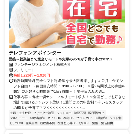
テレフォンアポインター
面接～就業後まで完全リモート✨先輩の95％が子育て中のママ♫
ヴァンテージマネジメント株式会社
フルリモート
時給1,226円～1,920円
勤務時間詳細 完全シフト制 希望を最大限考慮します♫ ⏰月～金でシ
フト自由！ （稼働目安時間： 9:00～17:00 ） ※週9時間以上の稼働を
想定 ⏰お好きな時間帯で1日3時間～！ ⏰平日のみの週...
仕事内容 ✨出社一切ナシ！フルリモート求人！ ✨全国どこでも好きな
場所で働ける♫ ✨シフト柔軟！1週間ごとの申告制 ✨今いるスタッフ
の95％が子育てママ ༶ ༶ ༶ ༶ ༶ ༶ ༶ ༶ ༶ ༶ ༶ ༶...
主婦・主夫歓迎
フリーター歓迎
シフト自由
学歴不問
即日勤務OK
フルリモート
経験者歓迎
ネイルOK
在宅OK
ブランクOK
長期歓迎
シフト制
ピアスOK
服装自由
履歴書不要
友達と応募OK
ひげOK
髪型・髪色自由