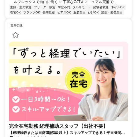
ルフレックスで自由に働く ✨ 丁寧なOJT＆マニュアル完備で...
主婦・主夫歓迎
フリーター歓迎
学歴不問
フルリモート
経験者歓迎
ネイルOK
在宅OK
ブランクOK
長期歓迎
ピアスOK
服装自由
ひげOK
髪型・髪色自由
業務委託
完全在宅勤務 経理補助スタッフ【出社不要】
【経理経験または日商簿記3級以上】スキルアップできる！平日昼間３h