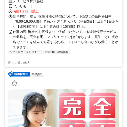
～。完全在宅で育児・介護中の方も大歓迎♪
メリービズ株式会社
フルリモート
時給1,232円以上
勤務時間・曜日: 稼働可能な時間について、下記3つの条件を日中
（9:00-19:00の間）で満たす方 * 週あたり【平日3日】 以上 * 1日あた
り【連続3時間】 以上 * 週合計【15時間】以上...
仕事内容: 弊社のお客様よりご依頼いただいている経理代行サービス
の業務を、完全在宅・フルリモートでお任せします。案件ごとに複数
名でチームを組んで対応するため、フォローし合いながら働くことが
できます。...
シフト自由
フルリモート
在宅OK
昇給あり
同じ企業の求人
業務委託