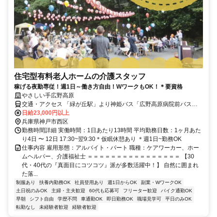
住宅型有料老人ホームの介護スタッフ
稼げる夜勤専従！週1日～働き方自由！WワークもOK！＊要資格
やさしい手広野高原
交通・アクセス 「緑が丘駅」より神姫バス「広野高原病院前バス
停」下車～徒歩1分
日給23,000円以上
兵庫県神戸市西区
勤務時間詳細 実働時間：1日あたり13時間 平均勤務日数：1ヶ月あた
り4日 〜 12日 17:30~翌9:30＊仮眠休憩あり ＊週1日~勤務OK
仕事内容 雇用形態：アルバイト・パート 職種：ケアワーカー、ホー
ムヘルパー、介護福祉士 ＝＝＝＝＝＝＝＝＝＝＝＝＝＝＝＝ 【30
代・40代の『真面目にコツコツ』派が多数活躍中！】 自然に囲まれ
た落...
制服あり
扶養内勤務OK
社員登用あり
週1日からOK
副業・WワークOK
土日祝のみOK
主婦・主夫歓迎
60代も応募可
フリーター歓迎
バイク通勤OK
早朝
シフト自由
学歴不問
車通勤OK
即日勤務OK
職場見学可
平日のみOK
転勤なし
未経験者歓迎
経験者歓迎