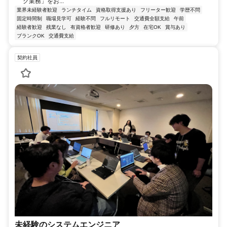
ク業務」をお...
業界未経験者歓迎
ランチタイム
資格取得支援あり
フリーター歓迎
学歴不問
固定時間制
職場見学可
経験不問
フルリモート
交通費全額支給
午前
経験者歓迎
残業なし
有資格者歓迎
研修あり
夕方
在宅OK
賞与あり
ブランクOK
交通費支給
契約社員
未経験のシステムエンジニア