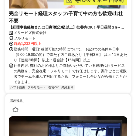
完全リモート経理スタッフ/子育て中の方も歓迎/出社
不要
【経理事務経験または日商簿記3級以上】扶養内OK！平日昼間３h～。
完全在宅で育児・介護中の方も大歓迎♪
メリービズ株式会社
フルリモート
時給1,232円以上
勤務時間・曜日: 稼働可能な時間について、下記3つの条件を日中
（9:00-19:00の間）で満たす方 * 週あたり【平日3日】 以上 * 1日あた
り【連続3時間】 以上 * 週合計【15時間】以上...
仕事内容: 弊社のお客様よりご依頼いただいている経理代行サービス
の業務を、完全在宅・フルリモートでお任せします。案件ごとに複数
名でチームを組んで対応するため、フォローし合いながら働くことが
できます。...
シフト自由
フルリモート
在宅OK
昇給あり
契約社員