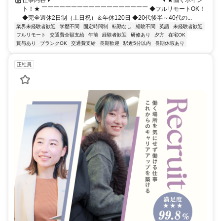
ト！★ ￣￣￣￣￣￣￣￣￣￣￣￣￣￣￣￣￣￣ ◆フルリモートOK！
◆完全週休2日制（土日祝）＆年休120日 ◆20代後半～40代の...
業界未経験者歓迎
学歴不問
固定時間制
転勤なし
経験不問
英語
未経験者歓迎
フルリモート
交通費全額支給
午前
経験者歓迎
研修あり
夕方
在宅OK
賞与あり
ブランクOK
交通費支給
長期歓迎
駅近5分以内
長期休暇あり
正社員