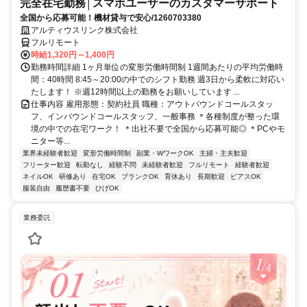
完全在宅勤務│スマホユーザーのカスタマーサポート
全国から応募可能！機材貸与で安心/1260703380
アルティウスリンク株式会社
フルリモート
時給1,320円～1,400円
勤務時間詳細 1ヶ月単位の変形労働時間制 1週間あたりの平均労働時
間：40時間 8:45～20:00の中でのシフト勤務 週3日から柔軟に対応い
たします！ ※週12時間以上の勤務をお願いしています ...
仕事内容 雇用形態：契約社員 職種：アウトバウンドコールスタッ
フ、インバウンドコールスタッフ、一般事務 ＊各種制度が整った環
境の中での在宅ワーク！ ＊出社不要で全国から応募可能◎ ＊PCやモ
ニター等...
業界未経験者歓迎
変形労働時間制
副業・WワークOK
主婦・主夫歓迎
フリーター歓迎
転勤なし
経験不問
未経験者歓迎
フルリモート
経験者歓迎
ネイルOK
研修あり
在宅OK
ブランクOK
育休あり
長期歓迎
ピアスOK
服装自由
履歴書不要
ひげOK
業務委託