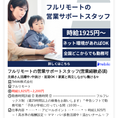
フルリモートの営業サポートスタッフ(営業経験必須)
主婦さん活躍中♪中抜け・送迎OK！家庭と両立しながら働ける✨
Tebiki株式会社
フルリモート
時給1,925円～2,200円
勤務時間詳細 ⏰ 勤務時間 ⏰ ────────────────── フルフレ
ックス制 （週25時間以上の稼働をお願いします） * 申告シフトで勤
務可能 * 「子供が学校に行っている間（10:00～...
仕事内容 ＊‥‥＊‥ アピールポイント ‥＊‥‥＊ ✨ 時給1,925円
～！高水準の報酬設定 ✨ ママ・パパ多数活躍中！温かいチーム ✨ フ