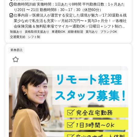
勤務時間詳細 実働時間：1日あたり8時間 平均勤務日数：1ヶ月あた
り20日 〜 21日 勤務時間8：30～17：30（休憩60分）
仕事内容 ✅医療法人が運営する安定した環境が魅力 ✅17:30退勤＆残
業少なめで私生活も充実✨ ✅月給25万円〜＋賞与3ヶ月分！ ✅各種社
会保険完備＆無料駐車場でマイカー通勤OK ✅日曜日＋シフト制の...
制服あり
資格取得支援あり
車通勤OK
経験者歓迎
賞与あり
ブランクOK
交通費支給
シフト制
業務委託