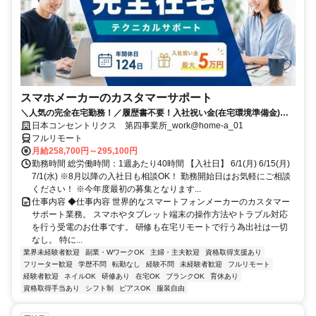
スマホメーカーのカスタマーサポート
＼人気の完全在宅勤務！／履歴書不要！入社祝い金(在宅環境準備金)最
大5万円支給！入社手続きから研修・業務とすべてフルリモートなので
日本コンセントリクス 第四事業所_work@home-a_01
お住まいに関係なく働くことが出来る環境です！
フルリモート
月給258,700円～295,100円
勤務時間 総労働時間：1週あたり40時間 【入社日】 6/1(月) 6/15(月)
7/1(水) ※8月以降の入社日も相談OK！ 勤務開始日はお気軽にご相談
ください！ ※今年度最初の募集となります...
仕事内容 ◆仕事内容 世界的なスマートフォンメーカーのカスタマー
サポート業務。 スマホやタブレット端末の操作方法やトラブル対応
を行う受電のお仕事です。 研修も在宅リモートで行う為出社は一切
なし。 特に...
業界未経験者歓迎
副業・WワークOK
主婦・主夫歓迎
資格取得支援あり
フリーター歓迎
学歴不問
転勤なし
経験不問
未経験者歓迎
フルリモート
経験者歓迎
ネイルOK
研修あり
在宅OK
ブランクOK
育休あり
資格取得手当あり
シフト制
ピアスOK
服装自由