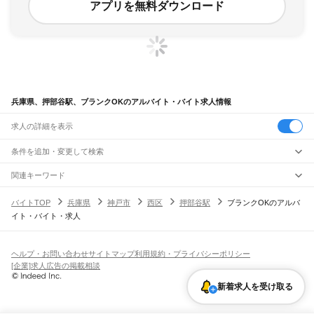
アプリを無料ダウンロード
兵庫県、押部谷駅、ブランクOKのアルバイト・バイト求人情報
求人の詳細を表示
条件を追加・変更して検索
市区町村を追加・変更
関連キーワード
完全在宅ワーク 全国
シール貼り 在宅
現在地周辺
ガチャガチャ
犬カフェ
兵庫県
駅を追加・変更
バイトTOP
兵庫県
神戸市
西区
押部谷駅
ブランクOKのアルバ
兵庫県
すべて
イト・バイト・求人
神戸市
すべて
職種を追加・変更
JR神戸線(大阪～神戸)
東灘区
灘区
兵庫区
長田区
須磨区
垂水区
北区
中央区
西区
尼崎駅
立花駅
甲子園口駅
西宮駅
さくら夙川駅
芦屋駅
甲南山手駅
摂津本山駅
住吉駅
飲食・フードサービス
姫路市
尼崎市
明石市
西宮市
洲本市
芦屋市
伊丹市
相生市
豊岡市
加古川市
赤穂市
特徴を追加・変更
六甲道駅
摩耶駅
灘駅
三ノ宮駅
元町駅
神戸駅
飲食・フードサービス
すべて
ヘルプ・お問い合わせ
サイトマップ
利用規約・プライバシーポリシー
西脇市
宝塚市
三木市
高砂市
川西市
小野市
三田市
加西市
丹波篠山市
養父市
ホールスタッフ
キッチンスタッフ
皿洗い・洗い場
精肉・鮮魚加工
給食調理
人気
[企業]求人広告の掲載相談
JR神戸線(神戸～姫路)
丹波市
南あわじ市
朝来市
淡路市
宍粟市
加東市
たつの市
川辺郡
多可郡
加古郡
雇用形態を追加・変更
パン屋（ベーカリー）
フードカウンター販売員
バー（BAR）・バーテンダー
日払いOK
高校生歓迎
学生歓迎
深夜の仕事
髪型・髪色自由
ひげOK
ネイルOK
神戸駅
兵庫駅
新長田駅
鷹取駅
須磨海浜公園駅
須磨駅
塩屋駅
垂水駅
舞子駅
朝霧駅
神崎郡
揖保郡
赤穂郡
佐用郡
美方郡
新着求人を受け取る
飲食店補助（開店・閉店準備）
飲食店（店長・マネージャー）
ピアスOK
アルバイト・パート
履歴書不要
オープニングスタッフ
留学生・外国人活躍中
明石駅
西明石駅
大久保駅
魚住駅
土山駅
東加古川駅
加古川駅
宝殿駅
曽根駅
都道府県を変更
営業・販売
勤務期間
正社員
ひめじ別所駅
御着駅
東姫路駅
姫路駅
営業・販売
すべて
短期
契約社員
単発・1日OK
長期
期間限定（春夏冬休み等）