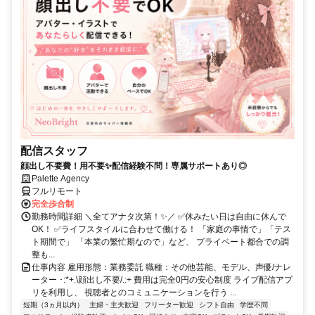
配信スタッフ
顔出し不要費！用不要✨配信経験不問！専属サポートあり◎
Palette Agency
フルリモート
完全歩合制
勤務時間詳細 ＼全てアナタ次第！✨／ ✅休みたい日は自由に休んで
OK！ ✅ライフスタイルに合わせて働ける！ 「家庭の事情で」「テス
ト期間で」 「本業の繁忙期なので」など、 プライベート都合での調
整も...
仕事内容 雇用形態：業務委託 職種：その他芸能、モデル、声優/ナレ
ーター ･:*+.\顔出し不要/.:+ 費用は完全0円の安心制度 ライブ配信アプ
リを利用し、 視聴者とのコミュニケーションを行う ...
短期（3ヵ月以内）
主婦・主夫歓迎
フリーター歓迎
シフト自由
学歴不問