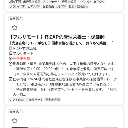
経験不問
未経験者歓迎
フルリモート
経験者歓迎
ネイルOK
在宅OK
ブランクOK
ピアスOK
服装自由
ひげOK
髪型・髪色自由
業務委託
【フルリモート】RIZAPの管理栄養士・保健師
【完全在宅×テレアポなし】国家資格を活かして、おうちで業務。「も
う一つの安心」を。主婦・Wワーカー活躍中！「平日の日中だけ」「夕
RIZAP株式会社
方以降の数時間だけ」など、生活リズムに合わせた時間調整が可能で
フルリモート
す。1件ごとの成果報酬型だから、頑張った分だけ手応えのある収入
完全歩合制
に。充実のサポート体制で、安心の在宅ワークを始めませんか？
勤務時間・曜日: ※業務委託のため、以下は稼働の目安となります。
・面談対応：9:00～20:00の間で、対象者様と個別に調整可能です
（※ご自身の対応可能な枠をシステム上で設定いただけます）。 ...
仕事内容: RIZAP株式会社健康経営保険者事業部の保健指導トレーナ
ーとして、 参加者がより健康的な生活習慣を身につけられるよう
「特定保健指導」を行う業務委託パートナーを募集します。 「病気
の手前...
シフト自由
フルリモート
完全歩合制
業務委託