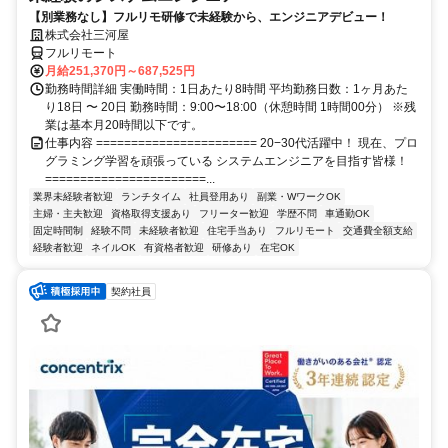
【別業務なし】フルリモ研修で未経験から、エンジニアデビュー！
株式会社三河屋
フルリモート
月給251,370円～687,525円
勤務時間詳細 実働時間：1日あたり8時間 平均勤務日数：1ヶ月あた
り18日 〜 20日 勤務時間：9:00〜18:00（休憩時間 1時間00分） ※残
業は基本月20時間以下です。
仕事内容 ======================= 20−30代活躍中！ 現在、プロ
グラミング学習を頑張っている システムエンジニアを目指す皆様！
=======================...
業界未経験者歓迎
ランチタイム
社員登用あり
副業・WワークOK
主婦・主夫歓迎
資格取得支援あり
フリーター歓迎
学歴不問
車通勤OK
固定時間制
経験不問
未経験者歓迎
住宅手当あり
フルリモート
交通費全額支給
経験者歓迎
ネイルOK
有資格者歓迎
研修あり
在宅OK
契約社員