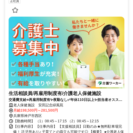
正社員
生活相談員/再雇用制度有/介護老人保健施設
交通費支給⭐️再雇用制度有✨夜勤なし✅️年休110日以上✨担当者オススメ
⭕️研修支援有✨経験者優遇❗️車通勤ＯＫ
老人保健施設 安田記念緑風苑
月給198,500円～281,500円
兵庫県神戸市西区
【勤務時間】 （1）08:45～17:15 （2）08:45～12:15
【仕事内容】 【仕事内容】 【支援相談員】日勤のみ★無料駐車場完
備！ 託児所あり♪ 子育てとの両立も可能です◎ 【概要】 ●介護老人保