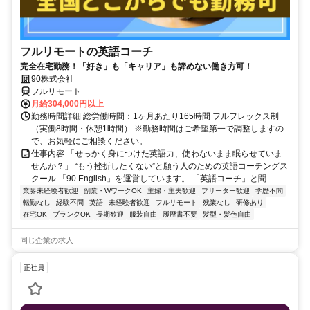
フルリモートの英語コーチ
完全在宅勤務！「好き」も「キャリア」も諦めない働き方可！
90株式会社
フルリモート
月給304,000円以上
勤務時間詳細 総労働時間：1ヶ月あたり165時間 フルフレックス制
（実働8時間・休憩1時間） ※勤務時間はご希望第一で調整しますの
で、お気軽にご相談ください。
仕事内容 「せっかく身につけた英語力、使わないまま眠らせていま
せんか？」 “もう挫折したくない”と願う人のための英語コーチングス
クール 「90 English」を運営しています。 「英語コーチ」と聞...
業界未経験者歓迎
副業・WワークOK
主婦・主夫歓迎
フリーター歓迎
学歴不問
転勤なし
経験不問
英語
未経験者歓迎
フルリモート
残業なし
研修あり
在宅OK
ブランクOK
長期歓迎
服装自由
履歴書不要
髪型・髪色自由
同じ企業の求人
正社員