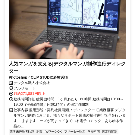
人気マンガを支える|デジタルマンガ制作進行ディレク
ター
Photoshop／CLIP STUDIO経験必須
デジタル職人株式会社
フルリモート
月給271,881円以上
勤務時間詳細 総労働時間：1ヶ月あたり160時間 勤務時間は10:00～
19:00（実働8時間／休憩1時間）の固定時間制
仕事内容 雇用形態：契約社員 職種：ディレクター 〇業務概要 デジタ
ルマンガ制作における、様々なサポート業務の制作進行管理を行いま
す。 ますますニーズが高まってきている電子コミック。あらゆる作
品の...
業界未経験者歓迎
副業・WワークOK
フリーター歓迎
学歴不問
固定時間制