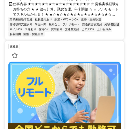
仕事内容 ★☆★☆★☆★☆★☆★☆★☆★☆★☆ ☆ 労務実務経験を
お持ちの方 ★ ★ 給与計算、勤怠管理、年末調整 ☆ ☆ フルリモート
でスキル活かせる！ ★ ★☆★☆★☆★☆★☆★☆★☆★☆★☆ ...
業界未経験者歓迎
社員登用あり
副業・WワークOK
主婦・主夫歓迎
資格取得支援あり
学歴不問
転勤なし
フルリモート
交通費全額支給
経験者歓迎
ネイルOK
研修あり
在宅OK
賞与あり
交通費支給
ピアスOK
土日祝休み
服装自由
髪型・髪色自由
正社員