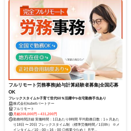
フルリモート労務事務|給与計算経験者募集|全国応募
OK
フレックスタイム✨子育て世代60％活躍中✨在宅勤務手当あり
株式会社kubellパートナー
フルリモート
月給208,000円～431,200円
勤務時間詳細 実働時間：1日あたり8時間 平均勤務日数：1ヶ月あた
り18日 〜 20日 フレックスタイム制 （標準労働時間／1日8h） ※メ
インタイム／10：00～16：00 ◎残業少なめ！ 月平...