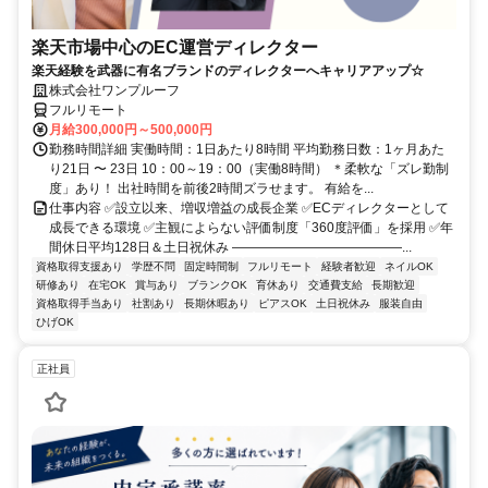
楽天市場中心のEC運営ディレクター
楽天経験を武器に有名ブランドのディレクターへキャリアアップ☆
株式会社ワンプルーフ
フルリモート
月給300,000円～500,000円
勤務時間詳細 実働時間：1日あたり8時間 平均勤務日数：1ヶ月あた
り21日 〜 23日 10：00～19：00（実働8時間） ＊柔軟な「ズレ勤制
度」あり！ 出社時間を前後2時間ズラせます。 有給を...
仕事内容 ✅設立以来、増収増益の成長企業 ✅ECディレクターとして
成長できる環境 ✅主観によらない評価制度「360度評価」を採用 ✅年
間休日平均128日＆土日祝休み ―――――――――――――...
資格取得支援あり
学歴不問
固定時間制
フルリモート
経験者歓迎
ネイルOK
研修あり
在宅OK
賞与あり
ブランクOK
育休あり
交通費支給
長期歓迎
資格取得手当あり
社割あり
長期休暇あり
ピアスOK
土日祝休み
服装自由
ひげOK
正社員