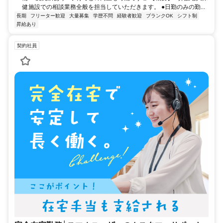
健施設での相談業務全般を担当していただきます。 ●日勤のみの勤...
長期
フリーター歓迎
大量募集
学歴不問
経験者歓迎
ブランクOK
シフト制
昇給あり
契約社員