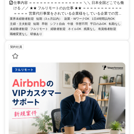
仕事内容 ＝＝＝＝＝＝＝＝＝＝＝＝＝＝＝ ＼＼ 日本全国どこでも働
ける ／／ ★★ フルリモートのお仕事 ★★ ＝＝＝＝＝＝＝＝＝＝＝
＝＝＝＝ 営業代行事業をされている企業様をしている企業での営...
業界未経験者歓迎
短期（3ヵ月以内）
副業・WワークOK
1日4時間以内OK
主婦・主夫歓迎
短期
早朝
シフト自由
午後
学歴不問
平日のみOK
転勤なし
未経験者歓迎
フルリモート
経験者歓迎
ネイルOK
残業なし
有資格者歓迎
職種変更なし
研修あり
契約社員