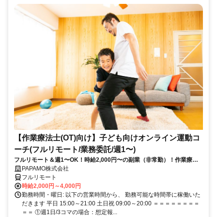
【作業療法士(OT)向け】子ども向けオンライン運動コ
ーチ(フルリモート/業務委託/週1〜)
フルリモート＆週1〜OK！時給2,000円〜の副業（非常勤）！作業療法
士として培ってきた経験を活かしながら、スキマ時間で子どもを支援で
PAPAMO株式会社
きるお仕事です◎
フルリモート
時給2,000円～4,000円
勤務時間・曜日: 以下の営業時間から、 勤務可能な時間帯に稼働いた
だきます 平日 15:00～21:00 土日祝 09:00～20:00 ＝＝＝＝＝＝＝＝
＝＝ ①週1日/3コマの場合：想定報...