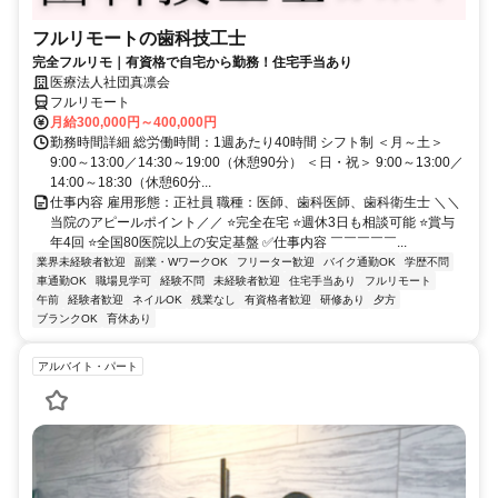
フルリモートの歯科技工士
完全フルリモ｜有資格で自宅から勤務！住宅手当あり
医療法人社団真凛会
フルリモート
月給300,000円～400,000円
勤務時間詳細 総労働時間：1週あたり40時間 シフト制 ＜月～土＞
9:00～13:00／14:30～19:00（休憩90分） ＜日・祝＞ 9:00～13:00／
14:00～18:30（休憩60分...
仕事内容 雇用形態：正社員 職種：医師、歯科医師、歯科衛生士 ＼＼
当院のアピールポイント／／ ⭐完全在宅 ⭐週休3日も相談可能 ⭐賞与
年4回 ⭐全国80医院以上の安定基盤 ✅仕事内容 ￣￣￣￣￣...
業界未経験者歓迎
副業・WワークOK
フリーター歓迎
バイク通勤OK
学歴不問
車通勤OK
職場見学可
経験不問
未経験者歓迎
住宅手当あり
フルリモート
午前
経験者歓迎
ネイルOK
残業なし
有資格者歓迎
研修あり
夕方
ブランクOK
育休あり
アルバイト・パート