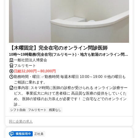
【木曜固定】完全在宅のオンライン問診医師
10時〜19時勤務/完全在宅(フルリモート)・地方も歓迎のオンライン問診
業務
一般社団法人博愛会
フルリモート
日給32,000円～80,000円
勤務時間・曜日: ✅勤務時間 毎週木曜日 10:00～19:00 ※他の曜日も
ご相談に乗れます。
仕事内容: スキマ時間に医師の診察が受けられる オンライン診療サー
ビス。 事業拡大に向けて患者様に 高品質な医療の提供をしていくた
め、 医師の皆様のお力添えが必要です！ ご自宅などでのオンライン
診...
シフト自由
フルリモート
残業なし
同じ企業の求人
正社員