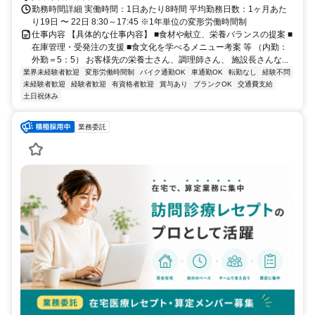
勤務時間詳細 実働時間：1日あたり8時間 平均勤務日数：1ヶ月あた
り19日 〜 22日 8:30～17:45 ※1年単位の変形労働時間制
仕事内容 【具体的な仕事内容】 ■食材や献立、栄養バランスの提案 ■
在庫管理・受発注の支援 ■食文化を学べるメニュー考案 等 （内勤：
外勤＝5：5） お客様先の栄養士さん、調理師さん、 施設長さんな...
業界未経験者歓迎
変形労働時間制
バイク通勤OK
車通勤OK
転勤なし
経験不問
未経験者歓迎
経験者歓迎
有資格者歓迎
賞与あり
ブランクOK
交通費支給
土日祝休み
業務委託