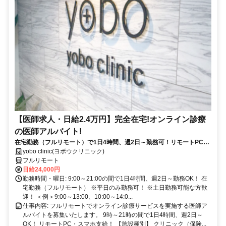
【医師求人・日給2.4万円】完全在宅!オンライン診療
の医師アルバイト!
在宅勤務（フルリモート）で1日4時間、週2日～勤務可！リモートPC・
スマホ支給！
yobo clinic(ヨボウクリニック)
フルリモート
日給24,000円
勤務時間・曜日: 9:00～21:00の間で1日4時間、週2日～勤務OK！ 在
宅勤務（フルリモート） ※平日のみ勤務可！ ※土日勤務可能な方歓
迎！ ＜例＞9:00～13:00、10:00～14:0...
仕事内容: フルリモートでオンライン診療サービスを実施する医師ア
ルバイトを募集いたします。 9時～21時の間で1日4時間、週2日～
OK！ リモートPC・スマホ支給！ 【施設種別】 クリニック（保険...