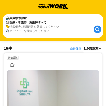
兵庫県
木津駅
医療・看護師・薬剤師すべて
特徴/給与/雇用形態を選択してください
キーワードを選択してください
16件
条件保存
関連度順
業務委託