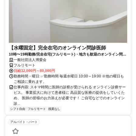
【水曜固定】完全在宅のオンライン問診医師
10時〜19時勤務/完全在宅(フルリモート)・地方も歓迎のオンライン問診
業務
一般社団法人博愛会
フルリモート
日給32,000円～80,000円
勤務時間・曜日: ✅勤務時間 毎週水曜日 10:00～19:00 ※他の曜日も
ご相談に乗れます。
仕事内容: スキマ時間に医師の診察が受けられる オンライン診療サー
ビス。 事業拡大に向けて患者様に 高品質な医療の提供をしていくた
め、 医師の皆様のお力添えが必要です！ ご自宅などでのオンライン
診...
シフト自由
フルリモート
残業なし
アルバイト・パート