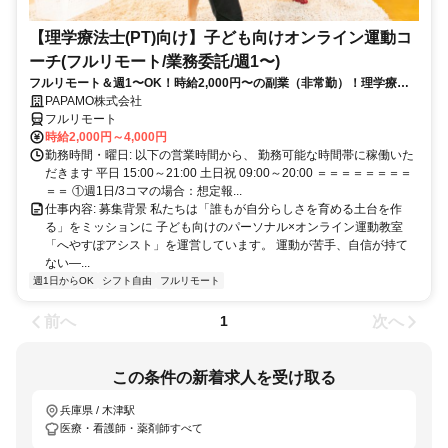
【理学療法士(PT)向け】子ども向けオンライン運動コ
ーチ(フルリモート/業務委託/週1〜)
フルリモート＆週1〜OK！時給2,000円〜の副業（非常勤）！理学療法
士として培ってきた経験を活かしながら、スキマ時間で子どもを支援で
PAPAMO株式会社
きるお仕事です◎
フルリモート
時給2,000円～4,000円
勤務時間・曜日: 以下の営業時間から、 勤務可能な時間帯に稼働いた
だきます 平日 15:00～21:00 土日祝 09:00～20:00 ＝＝＝＝＝＝＝＝
＝＝ ①週1日/3コマの場合：想定報...
仕事内容: 募集背景 私たちは「誰もが自分らしさを育める土台を作
る」をミッションに 子ども向けのパーソナル×オンライン運動教室
「へやすぽアシスト」を運営しています。 運動が苦手、自信が持て
ない—...
週1日からOK
シフト自由
フルリモート
前へ
次へ
1
この条件の新着求人を受け取る
兵庫県 / 木津駅
医療・看護師・薬剤師すべて