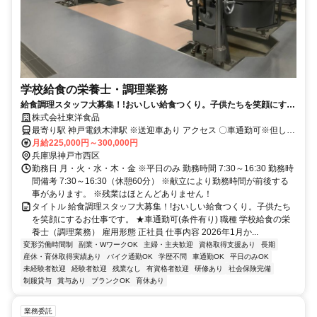
学校給食の栄養士・調理業務
給食調理スタッフ大募集！!おいしい給食つくり。子供たちを笑顔にする
お仕事です。 ★車通勤可(条件有り)
株式会社東洋食品
最寄り駅 神戸電鉄木津駅 ※送迎車あり アクセス 〇車通勤可※但し近
隣駐車場から送迎対応(片道6分) ○神戸電鉄粟生線の木津駅から送迎バ
月給225,000円～300,000円
ス5分 ○三木市方面の方々もアクセス良好 ○神戸電鉄粟生線 木津駅 神
兵庫県神戸市西区
戸市営地下鉄 西神中央駅、名谷駅 上記駅より送迎車あり ○西神中央
勤務日 月・火・水・木・金 ※平日のみ 勤務時間 7:30～16:30 勤務時
駅より神姫バス17系統「神戸複産団地東」下車 ○三宮駅より神姫バス
間備考 7:30～16:30（休憩60分） ※献立により勤務時間が前後する
神戸複産団地行き「見津が丘4丁目」下車 ○バイク・自転車乗り入れ
事があります。 ※残業はほとんどありません！
可
タイトル 給食調理スタッフ大募集！!おいしい給食つくり。子供たち
を笑顔にするお仕事です。 ★車通勤可(条件有り) 職種 学校給食の栄
養士（調理業務） 雇用形態 正社員 仕事内容 2026年1月か...
変形労働時間制
副業・WワークOK
主婦・主夫歓迎
資格取得支援あり
長期
産休・育休取得実績あり
バイク通勤OK
学歴不問
車通勤OK
平日のみOK
未経験者歓迎
経験者歓迎
残業なし
有資格者歓迎
研修あり
社会保険完備
制服貸与
賞与あり
ブランクOK
育休あり
業務委託