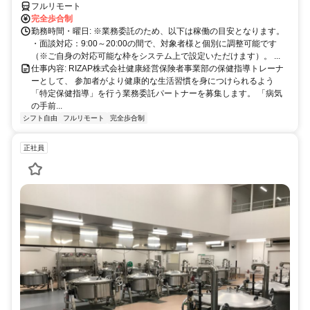
方以降の数時間だけ」など、生活リズムに合わせた時間調整が可能で
フルリモート
す。1件ごとの成果報酬型だから、頑張った分だけ手応えのある収入
完全歩合制
に。充実のサポート体制で、安心の在宅ワークを始めませんか？
勤務時間・曜日: ※業務委託のため、以下は稼働の目安となります。
・面談対応：9:00～20:00の間で、対象者様と個別に調整可能です
（※ご自身の対応可能な枠をシステム上で設定いただけます）。 ...
仕事内容: RIZAP株式会社健康経営保険者事業部の保健指導トレーナ
ーとして、 参加者がより健康的な生活習慣を身につけられるよう
「特定保健指導」を行う業務委託パートナーを募集します。 「病気
の手前...
シフト自由
フルリモート
完全歩合制
正社員