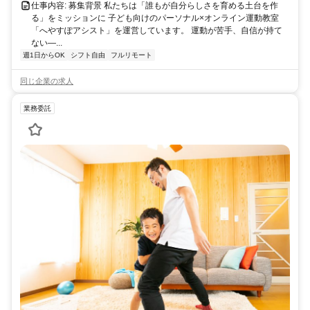
仕事内容: 募集背景 私たちは「誰もが自分らしさを育める土台を作
る」をミッションに 子ども向けのパーソナル×オンライン運動教室
「へやすぽアシスト」を運営しています。 運動が苦手、自信が持て
ない—...
週1日からOK
シフト自由
フルリモート
同じ企業の求人
業務委託