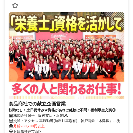
食品商社での献立企画営業
転勤なし！土日祝休み★資格があれば経験は不問！福利厚生充実◎
株式会社泉平 阪神支店・近畿DC
交通・アクセス 車通勤可(無料駐車場有)、神戸電鉄「木津駅」～徒歩
15分、神戸電鉄「鈴蘭台駅」～車16分、神戸市営地下鉄「西神中央
月給280,700円以上
駅」～車13分
兵庫県神戸市西区