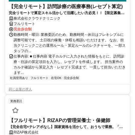
【完全リモート】訪問診療の医療事務(レセプト算定)
完全リモートで算定スキル活かして活躍したい方必見！！【限定募集】
完全リモート｜在宅医療レセプト算定（成果報酬型／業務委託）
株式会社クラウドクリニック
フルリモート
完全歩合制
勤務時間・曜日: 業務委託のため、勤務時間・休日はフレキシブルに
調整可能です。 土日祝の稼働・休暇も相談いただけます。 なお、担
当クリニックごとの運用ルール・算定ルールのレクチャーを、一部ス
タッフの...
仕事内容: ■ 仕事内容 電子カルテに入力された情報をもとに、訪問診
療・往診の算定項目を入力し、レセプトを作成します。 担当案件の
カルテ確認から算定入力・レセプト完成まで、一貫して担当いただき
ます...
社員登用あり
フルリモート
在宅OK
完全歩合制
同じ企業の求人
業務委託
【フルリモート】RIZAPの管理栄養士・保健師
【完全在宅×テレアポなし】国家資格を活かして、おうちで業務。「も
う一つの安心」を。主婦・Wワーカー活躍中！「平日の日中だけ」「夕
RIZAP株式会社