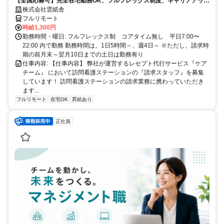
【全国応募可】完全在宅勤務OK、フルフレックス制度、キャリアアップ
可のお仕事です！
株式会社雲紙舎
フルリモート
時給1,300円
勤務時間・曜日: フルフレックス制 コアタイム無し 平日7:00〜
22:00 内で勤務 勤務時間は、1日5時間～、週4日～ ※ただし、請求時
期の前月末～翌月10日までの土日は勤務有り
仕事内容: 【仕事内容】 弊社が運営するレセプト代行サービス『ケア
チーム』 において訪問看護ステーションの『請求スタッフ』を募集
しています！ 訪問看護ステーションの請求業務に携わっていただき
ます...
フルリモート
在宅OK
昇給あり
正社員