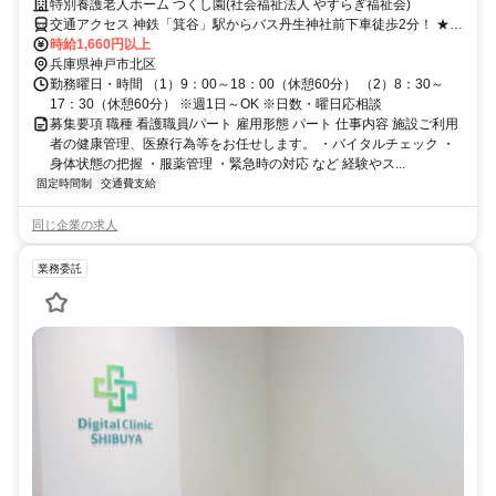
高齢者福祉施設の看護師★
特別養護老人ホーム つくし園(社会福祉法人 やすらぎ福祉会)
交通アクセス 神鉄「箕谷」駅からバス丹生神社前下車徒歩2分！ ★職
員の勤務に合わせた職員送迎車を運行中！ ★マイカー通勤OK！
時給1,660円以上
兵庫県神戸市北区
勤務曜日・時間 （1）9：00～18：00（休憩60分） （2）8：30～
17：30（休憩60分） ※週1日～OK ※日数・曜日応相談
募集要項 職種 看護職員/パート 雇用形態 パート 仕事内容 施設ご利用
者の健康管理、医療行為等をお任せします。 ・バイタルチェック ・
身体状態の把握 ・服薬管理 ・緊急時の対応 など 経験やス...
固定時間制
交通費支給
同じ企業の求人
業務委託