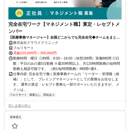
完全在宅ワーク【マネジメント職】算定・レセプトメ
ンバー
【医療事務マネージャー】全国どこからでも完全在宅◆チームをまとめ
る司令塔◆算定・レセプト経験を活かしてキャリアアップ！
株式会社クラウドクリニック
フルリモート
月給220,000円～300,000円
勤務時間・曜日: ◎時間：9:00～18:00（休憩1時間）実働8時間 ◎日
数：平日のみの週5日勤務 ※週30時間以上、月120時間勤務の短時間
勤務も相談可能です。 （例1/短時間勤務）8時間×週4...
仕事内容: 完全在宅で働く医療事務チームの「リーダー・管理職（候
補）」として、 プレイングマネージャーとしての業務をお任せしま
す。 通常の算定・レセプト業務も一部サポートいただきますが、 メ
インは...
フルリモート
残業なし
昇給あり
同じ企業の求人
業務委託