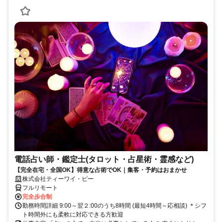
電話占い師・鑑定士(タロット・占星術・霊感など)
【完全在宅・全国OK】得意な占術でOK｜集客・予約はおまかせ
株式会社ティーワイ・ピー
フルリモート
完全歩合制
勤務時間詳細 9:00～翌２:00のうち8時間 (最短4時間～応相談) ＊シフ
ト時間外にも柔軟に対応できる方歓迎