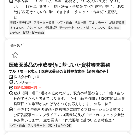
仕事内容 「占いの力で、本当に必要としている人の 支えになりた
い。」 TYPは、集客・予約・決済・事務を すべて運営が担当。 あな
たは“鑑定そのもの”に集中できます。 タロット・占星術・霊感な
ど、...
主婦・主夫歓迎
フリーター歓迎
シフト自由
学歴不問
フルリモート
経験者歓迎
ネイルOK
ブランクOK
長期歓迎
完全歩合制
シフト制
ピアスOK
服装自由
ひげOK
髪型・髪色自由
業務委託
医療医薬品の作成要領に基づいた資材審査業務
フルリモート求人！医療医薬品の資材審査業務【経験者のみ】
株式会社EdgeX
フルリモート
時給3,000円以上
勤務時間・曜日: 選考を進めながら、双方の希望の合うよう擦り合わ
せができたらと考えております。 （例） 勤務時間：月20時間以上 勤
務曜日：※希望があればなるべくお応えします。 休暇・休日：...
仕事内容: 医療用医薬品・医療機器に関するプロモーション資材およ
び広告記事のコンプライアンス(薬機法)及びメディカルチェック業務
をお願いします。 主な業務： * 作成要領に基づいた資材審査 * ...
シフト自由
フルリモート
週2・3日からOK