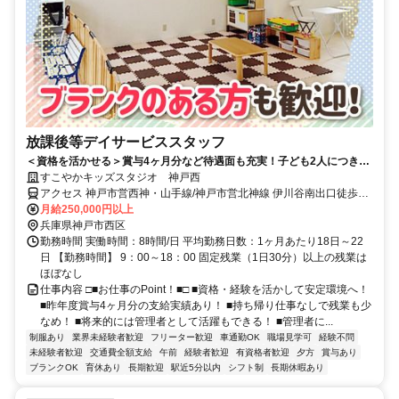
放課後等デイサービススタッフ
＜資格を活かせる＞賞与4ヶ月分など待遇面も充実！子ども2人につきス
タッフ1人のゆとりのある環境で安定勤務◎管理者候補としてキャリア
すこやかキッズスタジオ 神戸西
アップも目指せます！
アクセス 神戸市営西神・山手線/神戸市営北神線 伊川谷南出口徒歩約
26分、神戸市営西神・山手線/神戸市営北神線 学園都市西出口徒歩約
月給250,000円以上
48分、神戸市営西神・山手線/神戸市営北神線 西神南徒歩約54分
兵庫県神戸市西区
勤務時間 実働時間：8時間/日 平均勤務日数：1ヶ月あたり18日～22
日 【勤務時間】 9：00～18：00 固定残業（1日30分）以上の残業は
ほぼなし
仕事内容 □■お仕事のPoint！■□ ■資格・経験を活かして安定環境へ！
■昨年度賞与4ヶ月分の支給実績あり！ ■持ち帰り仕事なしで残業も少
なめ！ ■将来的には管理者として活躍もできる！ ■管理者に...
制服あり
業界未経験者歓迎
フリーター歓迎
車通勤OK
職場見学可
経験不問
未経験者歓迎
交通費全額支給
午前
経験者歓迎
有資格者歓迎
夕方
賞与あり
ブランクOK
育休あり
長期歓迎
駅近5分以内
シフト制
長期休暇あり