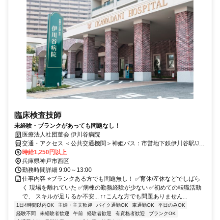
臨床検査技師
未経験・ブランクがあっても問題なし！
医療法人社団菫会 伊川谷病院
交通・アクセス ＜公共交通機関＞神姫バス：市営地下鉄伊川谷駅/JR
明石駅〜57系統『池上2丁目』下車すぐ。そのほか『上脇』下車〜徒
時給1,250円以上
歩6分など14.57.66.68系統のご利用が可能。 ＜車・バイク＞①三宮
兵庫県神戸市西区
方面から…第二神明道路「大蔵谷インター」から7分、②姫路方面か
勤務時間詳細 9:00～13:00
ら…第二神明道路「大蔵谷インター」から7分/第二神明道路「伊川谷
仕事内容 ⭐ブランクある方でも問題無し！ ✅育休/産休などでしばら
インター」から7分、③学園都市駅から10分
く 現場を離れていた ✅病棟の勤務経験が少ない ✅初めての転職活動
で、 スキルが足りるか不安... ↑↑こんな方でも問題ありません...
1日4時間以内OK
主婦・主夫歓迎
バイク通勤OK
車通勤OK
平日のみOK
経験不問
未経験者歓迎
午前
経験者歓迎
有資格者歓迎
ブランクOK