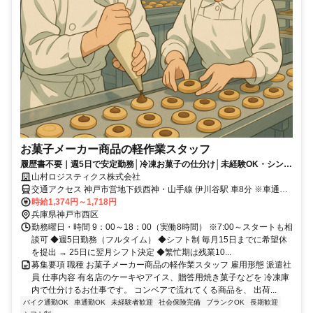
お菓子メーカー商品の軽作業スタッフ
履歴書不要｜週5日で安定勤務│冷凍お菓子の仕分け│未経験OK・シンプ
ル作業│長期で働ける環境です
山村ロジスティクス株式会社
交通アクセス 神戸市営地下鉄西神・山手線 伊川谷駅 車8分 ※車通勤
可（無料駐車場あり） ※自転車・原付通勤も可能です
時給1,374円～1,718円
兵庫県神戸市西区
勤務曜日・時間 9：00～18：00（実働8時間） ※7:00～スタートも相
談可 ◆週5日勤務（フルタイム） ◆シフト制 毎月15日までに希望休
を提出 → 25日に翌月シフト決定 ◆繁忙期は残業10...
募集要項 職種 お菓子メーカー商品の軽作業スタッフ 雇用形態 派遣社
員 仕事内容 有名店のケーキやアイス、贈答用焼き菓子などを 冷凍庫
内で仕分けるお仕事です。 コンベアで流れてくる商品を、 出荷...
バイク通勤OK
車通勤OK
未経験者歓迎
社会保険完備
ブランクOK
長期歓迎