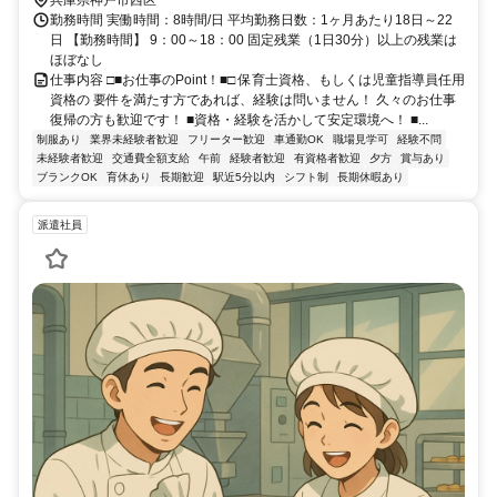
48分、神戸市営西神・山手線/神戸市営北神線 西神南徒歩約54分
兵庫県神戸市西区
勤務時間 実働時間：8時間/日 平均勤務日数：1ヶ月あたり18日～22
日 【勤務時間】 9：00～18：00 固定残業（1日30分）以上の残業は
ほぼなし
仕事内容 □■お仕事のPoint！■□ 保育士資格、もしくは児童指導員任用
資格の 要件を満たす方であれば、経験は問いません！ 久々のお仕事
復帰の方も歓迎です！ ■資格・経験を活かして安定環境へ！ ■...
制服あり
業界未経験者歓迎
フリーター歓迎
車通勤OK
職場見学可
経験不問
未経験者歓迎
交通費全額支給
午前
経験者歓迎
有資格者歓迎
夕方
賞与あり
ブランクOK
育休あり
長期歓迎
駅近5分以内
シフト制
長期休暇あり
派遣社員