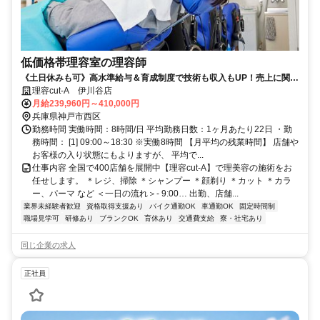
低価格帯理容室の理容師
《土日休みも可》高水準給与＆育成制度で技術も収入もUP！売上に関わ
らず毎月給与保障＋歩合あり！ノルマなし◎年4回昇給チャンス有
理容cut-A 伊川谷店
月給239,960円～410,000円
兵庫県神戸市西区
勤務時間 実働時間：8時間/日 平均勤務日数：1ヶ月あたり22日 ・勤
務時間： [1] 09:00～18:30 ※実働8時間 【月平均の残業時間】 店舗や
お客様の入り状態にもよりますが、 平均で...
仕事内容 全国で400店舗を展開中【理容cut-A】で理美容の施術をお
任せします。 ＊レジ、掃除 ＊シャンプー ＊顔剃り ＊カット ＊カラ
ー、パーマ など ＜一日の流れ＞- 9:00… 出勤、店舗...
業界未経験者歓迎
資格取得支援あり
バイク通勤OK
車通勤OK
固定時間制
職場見学可
研修あり
ブランクOK
育休あり
交通費支給
寮・社宅あり
同じ企業の求人
正社員