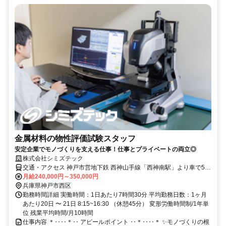
金属材料の物性評価試験スタッフ
安定企業でモノづくりを支える仕事！仕事とプライベートの両立◎
株式会社シミズテック
交通・アクセス 神戸市営地下鉄 西神山手線「西神南駅」より車で5分
【車通勤OK！】
月給240,000円～350,000円
兵庫県神戸市西区
勤務時間詳細 実働時間：1日あたり7時間30分 平均勤務日数：1ヶ月
あたり20日 〜 21日 8:15~16:30 （休憩45分） 変形労働時間制/1年単
位 残業平均時間/月10時間
仕事内容 ＊‥‥＊‥ アピールポイント ‥＊‥‥＊ ✨モノづくりの根