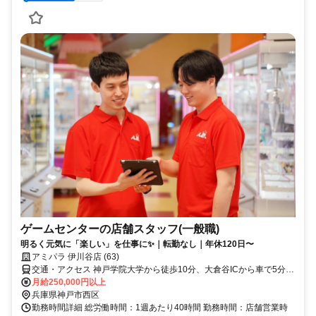
ゲームセンターの店舗スタッフ(一般職)
明るく元気に「楽しい」を仕事に✨｜転勤なし｜年休120日〜
アミパラ 伊川谷店 (63)
交通・アクセス 神戸学院大学から徒歩10分、大倉谷ICから車で5分
(車通勤OK)
月給250,000円以上
兵庫県神戸市西区
勤務時間詳細 総労働時間：1週あたり40時間 勤務時間：店舗営業時