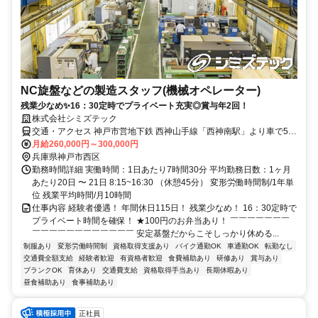
NC旋盤などの製造スタッフ(機械オペレーター)
残業少なめ✨16：30定時でプライベート充実◎賞与年2回！
株式会社シミズテック
交通・アクセス 神戸市営地下鉄 西神山手線「西神南駅」より車で5分
【車通勤OK！】
月給260,000円～300,000円
兵庫県神戸市西区
勤務時間詳細 実働時間：1日あたり7時間30分 平均勤務日数：1ヶ月
あたり20日 〜 21日 8:15~16:30 （休憩45分） 変形労働時間制/1年単
位 残業平均時間/月10時間
仕事内容 経験者優遇！ 年間休日115日！ 残業少なめ！ 16：30定時で
プライベート時間を確保！ ★100円のお弁当あり！ ￣￣￣￣￣￣￣
￣￣￣￣￣￣￣￣￣￣￣￣ 安定基盤だからこそしっかり休める...
制服あり
変形労働時間制
資格取得支援あり
バイク通勤OK
車通勤OK
転勤なし
交通費全額支給
経験者歓迎
有資格者歓迎
食費補助あり
研修あり
賞与あり
ブランクOK
育休あり
交通費支給
資格取得手当あり
長期休暇あり
昼食補助あり
食事補助あり
正社員