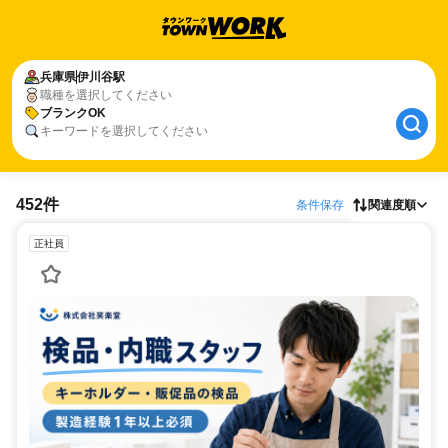
兵庫県
伊川谷駅
職種を選択してください
ブランクOK
キーワードを選択してください
452件
条件保存
関連度順
正社員