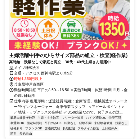
主婦活躍中|手のひらサイズ部品の組立・検査(軽作業)
高時給｜残業なしで家庭と両立｜30代・40代主婦さん活躍中
メイツ株式会社
交通・アクセス 西神南駅より車5分
時給1,350円以上
兵庫県神戸市西区
勤務時間詳細 平日の8:50～16:50 ※実働7時間・休憩1時間 ※月～金
の週5日勤務
仕事内容 雇用形態：派遣社員 職種：倉庫管理、機械製造オペレータ
ー/ラインマネージャー、倉庫作業スタッフ -＜アピールポイント＞-
✅ 地域トップクラスの高時給 ✅ 8:50始業なので、お子さんの送...
業界未経験者歓迎
主婦・主夫歓迎
フリーター歓迎
バイク通勤OK
学歴不問
車通勤OK
固定時間制
平日のみOK
転勤なし
経験不問
未経験者歓迎
残業なし
研修あり
ブランクOK
交通費支給
長期歓迎
フルタイム歓迎
土日祝休み
髪型・髪色自由