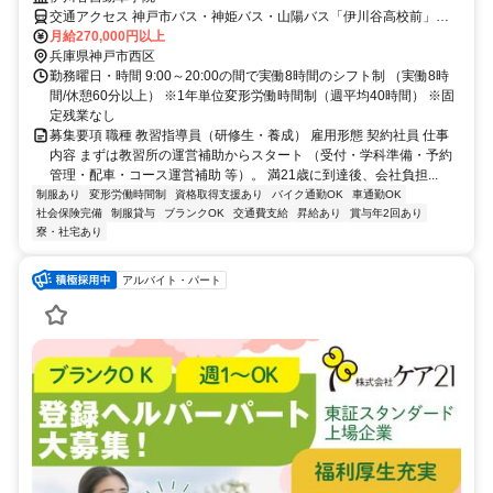
交通アクセス 神戸市バス・神姫バス・山陽バス「伊川谷高校前」停
より徒歩約5分 ※マイカー通勤可
月給270,000円以上
兵庫県神戸市西区
勤務曜日・時間 9:00～20:00の間で実働8時間のシフト制 （実働8時
間/休憩60分以上） ※1年単位変形労働時間制（週平均40時間） ※固
定残業なし
募集要項 職種 教習指導員（研修生・養成） 雇用形態 契約社員 仕事
内容 まずは教習所の運営補助からスタート （受付・学科準備・予約
管理・配車・コース運営補助 等）。 満21歳に到達後、会社負担...
制服あり
変形労働時間制
資格取得支援あり
バイク通勤OK
車通勤OK
社会保険完備
制服貸与
ブランクOK
交通費支給
昇給あり
賞与年2回あり
寮・社宅あり
アルバイト・パート