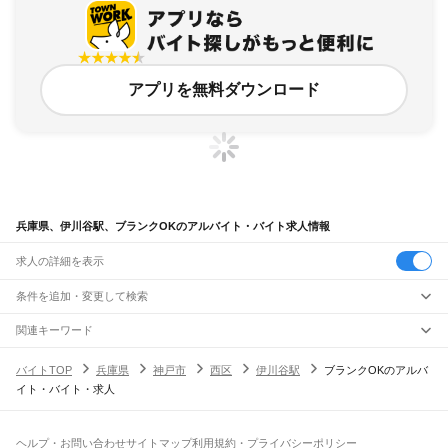
アプリを無料ダウンロード
兵庫県、伊川谷駅、ブランクOKのアルバイト・バイト求人情報
求人の詳細を表示
条件を追加・変更して検索
市区町村を追加・変更
関連キーワード
完全在宅ワーク 全国
シール貼り 在宅
現在地周辺
ガチャガチャ
犬カフェ
兵庫県
駅を追加・変更
バイトTOP
兵庫県
神戸市
西区
伊川谷駅
ブランクOKのアルバ
兵庫県
すべて
イト・バイト・求人
神戸市
すべて
職種を追加・変更
JR神戸線(大阪～神戸)
東灘区
灘区
兵庫区
長田区
須磨区
垂水区
北区
中央区
西区
尼崎駅
立花駅
甲子園口駅
西宮駅
さくら夙川駅
芦屋駅
甲南山手駅
摂津本山駅
住吉駅
飲食・フードサービス
姫路市
尼崎市
明石市
西宮市
洲本市
芦屋市
伊丹市
相生市
豊岡市
加古川市
赤穂市
特徴を追加・変更
六甲道駅
摩耶駅
灘駅
三ノ宮駅
元町駅
神戸駅
飲食・フードサービス
すべて
ヘルプ・お問い合わせ
サイトマップ
利用規約・プライバシーポリシー