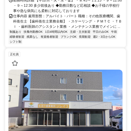
勤務時間詳細 【平日/月・火・水・金】 ・８:45～１2:15 ・９～12:00
・９～12:30 多少前後あり ◆勤務日数など応相談 ◆お子様の学校行
事や急な病気にも柔軟に対応しております
仕事内容 雇用形態：アルバイト・パート 職種：その他医療機関、歯
科衛生士 【歯科衛生士業務全般】 ・スケーリング ・ＰＭＴＣ ・ＴＢ
Ｉ ・歯科医師のアシスタント業務 ・メンテナンス業務でメインに ...
制服あり
扶養内勤務OK
1日4時間以内OK
主婦・主夫歓迎
平日のみOK
午前
経験者歓迎
残業なし
有資格者歓迎
ブランクOK
長期歓迎
週2・3日からOK
シフト制
正社員