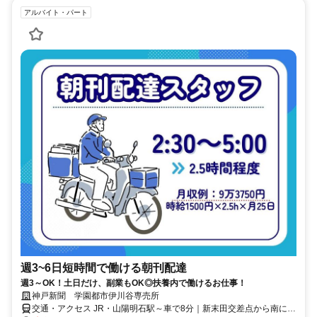
アルバイト・パート
週3~6日短時間で働ける朝刊配達
週3～OK！土日だけ、副業もOK◎扶養内で働けるお仕事！
神戸新聞 学園都市伊川谷専売所
交通・アクセス JR・山陽明石駅～車で8分｜新末田交差点から南に徒