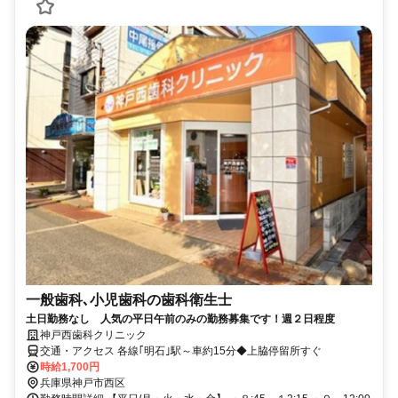
一般歯科､小児歯科の歯科衛生士
土日勤務なし 人気の平日午前のみの勤務募集です！週２日程度
神戸西歯科クリニック
交通・アクセス 各線｢明石｣駅～車約15分◆上脇停留所すぐ
時給1,700円
兵庫県神戸市西区