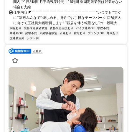
間内で1日8時間 月平均残業時間：16時間 ※固定残業代は残業がない
場合も支給
仕事内容 ◤￣￣￣￣￣￣￣￣￣￣￣￣￣￣￣￣￣￣ “いつでも”“すぐ
に”“家族みんなで” 楽しめる、身近でお手軽なテーマパーク 店舗拡大
に向けて正社員大幅増員します‼ ”転居を伴う転勤なし”の一般職大...
制服あり
業界未経験者歓迎
資格取得支援あり
バイク通勤OK
学歴不問
車通勤OK
経験不問
未経験者歓迎
研修あり
賞与あり
ブランクOK
育休あり
交通費支給
シフト制
正社員