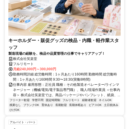
キーホルダー・販促グッズの検品・内職・軽作業スタ
ッフ
製造現場の経験を、検品や品質管理の仕事でキャリアアップ！
株式会社笑楽堂
フルリモート
月給240,000円～300,000円
勤務時間詳細 総労働時間：1ヶ月あたり160時間 勤務時間 総労働時
間：1ヶ月あたり160時間 9:30〜18:30(実働8時間)
仕事内容 雇用形態：正社員 職種：その他製造オペレーター/ラインマ
ネージャー（機械/電気/電子製品専門職）、職人/現場作業員 ＜仕事内
容＞ 株式会社笑楽堂では、商品パッケージやパンフレット、紙袋、...
フリーター歓迎
学歴不問
固定時間制
フルリモート
経験者歓迎
ネイルOK
残業なし
ブランクOK
育休あり
長期歓迎
長期休暇あり
ピアスOK
土日祝休み
ひげOK
アルバイト・パート