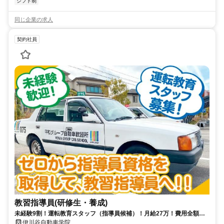
シフト制
同じ企業の求人
契約社員
教習指導員(研修生・養成)
未経験9割！運転教育スタッフ（指導員候補）！月給27万！費用全額＋
奨励金15万！長期休暇年4回以上
伊川谷自動車学院