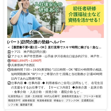
(パート)訪問介護の登録ヘルパー
＜【履歴書不要×週1日～OK】直行直帰でスキマ時間に稼げる！急なキ
ャンセルも手当有！定年無し！＞★履歴書の準備不要★未経験者OK！働
ケア21 神戸西(訪問介護)
きやすいシフト制！急なキャンセルが発生した場合でも手当で給与を補
アクセス 神戸市営西神・山手線 伊川谷南出口徒歩約27分、神戸市営
償！
西神・山手線 学園都市西出口徒歩約49分、山陽電鉄本線 大蔵谷徒歩
時給1,694円～2,090円
約50分 神姫バス「伊川谷連絡所前」から徒歩約1分
兵庫県神戸市西区
勤務時間 7:00～19:00(希望制) *1日1時間～OK *曜日や時間帯の相談,
短時間勤務OK *Wワークご希望の方で,現職と当社勤務が 計週40時間
以内であれば勤務可能。
仕事内容 ◆- 仕事内容 -◆ 利用者様のご自宅に訪問をして、 在宅生活
の支援をするお仕事です。 【サービス内容】 ◆身体介護 ・起床介助
・食事介助 ・入浴介助 ・排泄介助 ・通院介助 など ...
社員登用あり
主婦・主夫歓迎
60代も応募可
資格取得支援あり
フリーター歓迎
職場見学可
経験者歓迎
有資格者歓迎
研修あり
ブランクOK
交通費支給
シフト制
履歴書不要