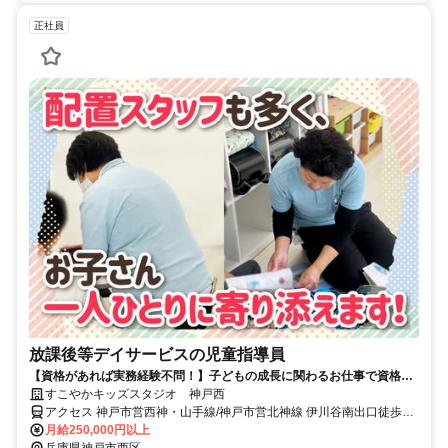
正社員
放課後等デイサービスの児童指導員
【資格があれば実務経験不問！】子どもの成長に関わるお仕事で資格を
活かしませんか？働きやすい環境で長期安定！賞与4ヶ月分など待遇面
すこやかキッズスタジオ 神戸西
も充実！
アクセス 神戸市営西神・山手線/神戸市営北神線 伊川谷南出口徒歩約
26分、神戸市営西神・山手線/神戸市営北神線 学園都市西出口徒歩約
月給250,000円以上