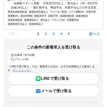
・未経験スタート多数 ・月収30万円以上 ・賞与あり（30～60万円/
在籍1年以上） ・繁忙期⼿当、季節手当、作業⼿当などの⼿当充実 ...
業界未経験者歓迎
資格取得支援あり
フリーター歓迎
バイク通勤OK
学歴不問
車通勤OK
固定時間制
職場見学可
経験不問
未経験者歓迎
経験者歓迎
有資格者歓迎
食費補助あり
賞与あり
ブランクOK
交通費支給
資格取得手当あり
長期休暇あり
前へ
次へ
1
2
3
4
5
この条件の新着求人を受け取る
兵庫県 / 伊川谷駅
ブランクOK
「LINEで受け取る」では、新着求人のほか、おすすめ情報なども配信しま
す。
詳しくはこちら
LINEで受け取る
メールで受け取る