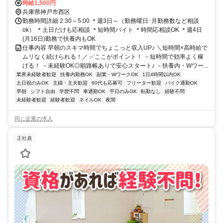
歩3分
時給1,500円
兵庫県神戸市西区
勤務時間詳細 2:30～5:00 ＊週3日～（勤務曜日･月勤務数など相談
ok） ＊土日だけも応相談 ＊短時間バイト ＊時間応相談OK ＊週4日
(月16日)勤務で扶養内もOK
仕事内容 早朝のスキマ時間でちょこっと収入UP♪ ＼短時間×高時給で
ムリなく続けられる！／ ✅ここがポイント！ －短時間で効率よく稼
げる！ －未経験OK◎順路帳ありで安心スタート♪ －扶養内・Wワー...
業界未経験者歓迎
扶養内勤務OK
副業・WワークOK
1日4時間以内OK
土日祝のみOK
主婦・主夫歓迎
60代も応募可
フリーター歓迎
バイク通勤OK
早朝
シフト自由
学歴不問
車通勤OK
平日のみOK
転勤なし
経験不問
未経験者歓迎
経験者歓迎
ネイルOK
夜間
同じ企業の求人
正社員