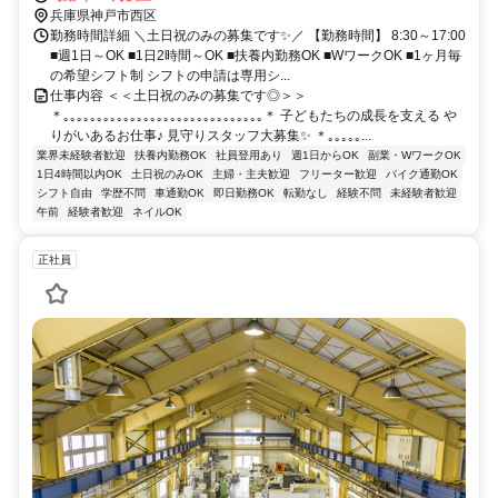
兵庫県神戸市西区
勤務時間詳細 ＼土日祝のみの募集です✨／ 【勤務時間】 8:30～17:00
■週1日～OK ■1日2時間～OK ■扶養内勤務OK ■WワークOK ■1ヶ月毎
の希望シフト制 シフトの申請は専用シ...
仕事内容 ＜＜土日祝のみの募集です◎＞＞
＊｡｡｡｡｡｡｡｡｡｡｡｡｡｡｡｡｡｡｡｡｡｡｡｡｡｡｡｡｡｡＊ 子どもたちの成長を支える や
りがいあるお仕事♪ 見守りスタッフ大募集✨ ＊｡｡｡｡｡...
業界未経験者歓迎
扶養内勤務OK
社員登用あり
週1日からOK
副業・WワークOK
1日4時間以内OK
土日祝のみOK
主婦・主夫歓迎
フリーター歓迎
バイク通勤OK
シフト自由
学歴不問
車通勤OK
即日勤務OK
転勤なし
経験不問
未経験者歓迎
午前
経験者歓迎
ネイルOK
正社員