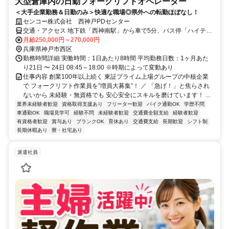
大型倉庫内の日勤フォークリフトオペレーター
＜大手企業勤務＆日勤のみ＞快適な職場◎県外への転勤ほぼなし！
センコー株式会社 西神戸PDセンター
交通・アクセス 地下鉄「西神南駅」から車で5分、バス停「ハイテク
2番」から徒歩2分 ★車・バイク通勤OK ★西宮市・明石市・高砂市・
月給250,000円～270,000円
三木市からも出勤するスタッフも在籍！
兵庫県神戸市西区
勤務時間詳細 実働時間：1日あたり8時間 平均勤務日数：1ヶ月あた
り21日 〜 24日 08:45～18:00 ※時期によって変動あり
仕事内容 創業100年以上続く 東証プライム上場グループの中核企業
で フォークリフト作業員を”増員大募集”！ ／ 「急げ！」と焦らされ
ないから 未経験・無資格でも 安心安全にスキルを磨けています！ ...
業界未経験者歓迎
資格取得支援あり
フリーター歓迎
バイク通勤OK
学歴不問
車通勤OK
職場見学可
経験不問
未経験者歓迎
交通費全額支給
経験者歓迎
有資格者歓迎
賞与あり
ブランクOK
育休あり
交通費支給
長期歓迎
シフト制
長期休暇あり
寮・社宅あり
派遣社員