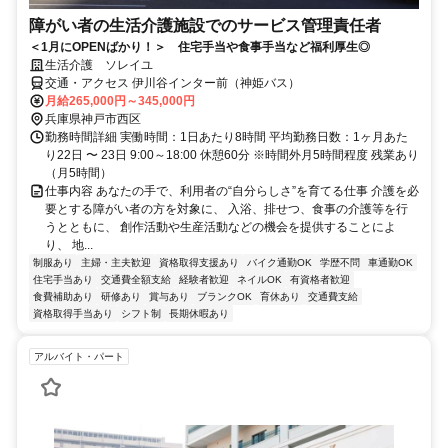
障がい者の生活介護施設でのサービス管理責任者
＜1月にOPENばかり！＞ 住宅手当や食事手当など福利厚生◎
生活介護 ソレイユ
交通・アクセス 伊川谷インター前（神姫バス）
月給265,000円～345,000円
兵庫県神戸市西区
勤務時間詳細 実働時間：1日あたり8時間 平均勤務日数：1ヶ月あた
り22日 〜 23日 9:00～18:00 休憩60分 ※時間外月5時間程度 残業あり
（月5時間）
仕事内容 あなたの手で、利用者の“自分らしさ”を育てる仕事 介護を必
要とする障がい者の方を対象に、 入浴、排せつ、食事の介護等を行
うとともに、 創作活動や生産活動などの機会を提供することによ
り、 地...
制服あり
主婦・主夫歓迎
資格取得支援あり
バイク通勤OK
学歴不問
車通勤OK
住宅手当あり
交通費全額支給
経験者歓迎
ネイルOK
有資格者歓迎
食費補助あり
研修あり
賞与あり
ブランクOK
育休あり
交通費支給
資格取得手当あり
シフト制
長期休暇あり
アルバイト・パート