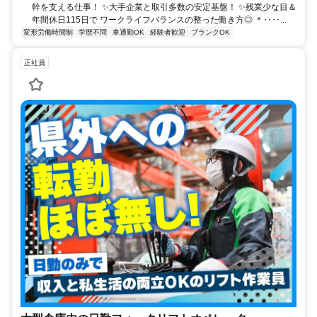
幹を支える仕事！ ✨大手企業と取引多数の安定基盤！ ✨残業少な目＆
年間休日115日で ワークライフバランスの整った働き方◎ ＊‥‥...
変形労働時間制
学歴不問
車通勤OK
経験者歓迎
ブランクOK
正社員