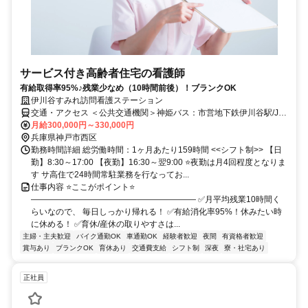
サービス付き高齢者住宅の看護師
有給取得率95%♪残業少なめ（10時間前後）！ブランクOK
伊川谷すみれ訪問看護ステーション
交通・アクセス ＜公共交通機関＞神姫バス：市営地下鉄伊川谷駅/JR
明石駅〜57系統『池上2丁目』下車すぐ。そのほか『上脇』下車〜徒
月給300,000円～330,000円
歩6分など14.57.66.68系統のご利用が可能。 ＜車・バイク＞①三宮
兵庫県神戸市西区
方面から…第二神明道路「大蔵谷インター」から7分、②姫路方面か
勤務時間詳細 総労働時間：1ヶ月あたり159時間 <<シフト制>> 【日
ら…第二神明道路「大蔵谷インター」から7分/第二神明道路「伊川谷
勤】8:30～17:00 【夜勤】16:30～翌9:00 ⭐夜勤は月4回程度となりま
インター」から7分、③学園都市駅から10分
す サ高住で24時間常駐業務を行なってお...
仕事内容 ⭐ここがポイント⭐
―――――――――――――――――――― ✅月平均残業10時間く
らいなので、 毎日しっかり帰れる！ ✅有給消化率95%！休みたい時
に休める！ ✅育休/産休の取りやすさは...
主婦・主夫歓迎
バイク通勤OK
車通勤OK
経験者歓迎
夜間
有資格者歓迎
賞与あり
ブランクOK
育休あり
交通費支給
シフト制
深夜
寮・社宅あり
正社員