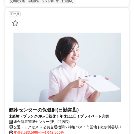
交通費支給
長期歓迎
シフト制
寮・社宅あり
正社員
健診センターの保健師(日勤常勤)
未経験・ブランクOK⭐日祝休！年休111日！プライベート充実
総合健康管理センター(伊川谷病院)
交通・アクセス ＜公共交通機関＞神姫バス：市営地下鉄伊川谷駅/JR
明石駅〜57系統『池上2丁目』下車すぐ。そのほか『上脇』下車〜徒
年俸3,583,500円～4,042,500円