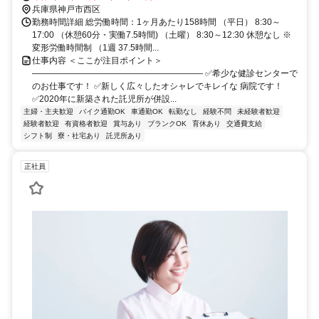
歩6分など14.57.66.68系統のご利用が可能。 ＜車・バイク＞①三宮
兵庫県神戸市西区
方面から…第二神明道路「大蔵谷インター」から7分、②姫路方面か
勤務時間詳細 総労働時間：1ヶ月あたり158時間 （平日） 8:30～
ら…第二神明道路「大蔵谷インター」から7分/第二神明道路「伊川谷
17:00 （休憩60分・実働7.5時間) （土曜） 8:30～12:30 休憩なし ※
インター」から7分、③学園都市駅から10分
変形労働時間制 （1週 37.5時間...
仕事内容 ＜ここが注目ポイント＞
―――――――――――――――――――― ✅希少な健診センターで
のお仕事です！ ✅新しく広々したオシャレでキレイな 病院です！
✅2020年に新築された託児所が併設...
主婦・主夫歓迎
バイク通勤OK
車通勤OK
転勤なし
経験不問
未経験者歓迎
経験者歓迎
有資格者歓迎
賞与あり
ブランクOK
育休あり
交通費支給
シフト制
寮・社宅あり
託児所あり
正社員