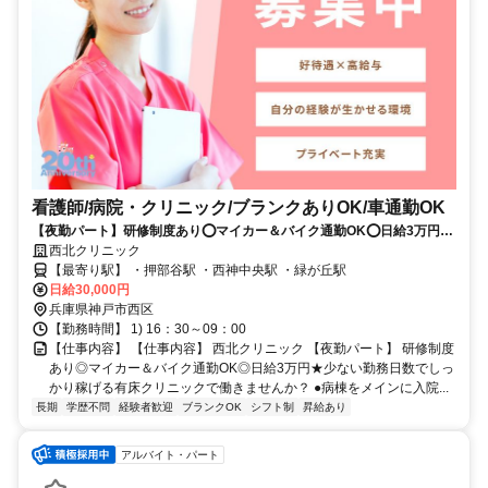
看護師/病院・クリニック/ブランクありOK/車通勤OK
【夜勤パート】研修制度あり⭕マイカー＆バイク通勤OK⭕日給3万円⭐
少ない勤務日数でしっかり稼げる有床クリニックで働きませんか？
西北クリニック
【最寄り駅】 ・押部谷駅 ・西神中央駅 ・緑が丘駅
日給30,000円
兵庫県神戸市西区
【勤務時間】 1) 16：30～09：00
【仕事内容】 【仕事内容】 西北クリニック 【夜勤パート】 研修制度
あり◎マイカー＆バイク通勤OK◎日給3万円★少ない勤務日数でしっ
かり稼げる有床クリニックで働きませんか？ ●病棟をメインに入院...
長期
学歴不問
経験者歓迎
ブランクOK
シフト制
昇給あり
アルバイト・パート