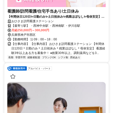
看護師/訪問看護/住宅手当あり/土日休み
【年間休日120日✨日勤のみ✨土日祝休み✨残業ほぼなし✨母体安定】看
護経験3年以上ある方を募集中❗️
おひさま訪問看護ステーション
【最寄り駅】 ・西神中央駅 ・西神南駅 ・伊川谷駅
月給250,000円～300,000円
兵庫県神戸市西区
【勤務時間】 1) 09：00～18：00
【仕事内容】 【仕事内容】 おひさま訪問看護ステーション 【年間休
日120日＊日勤のみ＊土日祝休み＊残業ほぼなし＊母体安定】 看護経
験3年以上ある方を募集中！ ●創業30年以上、調剤薬局などを3...
長期
学歴不問
経験者歓迎
ブランクOK
シフト制
昇給あり
アルバイト・パート