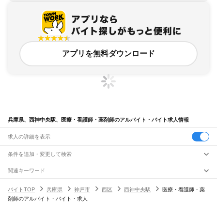
アプリを無料ダウンロード
兵庫県、西神中央駅、医療・看護師・薬剤師のアルバイト・バイト求人情報
求人の詳細を表示
条件を追加・変更して検索
市区町村を追加・変更
関連キーワード
完全在宅ワーク 全国
シール貼り 在宅
現在地周辺
ガチャガチャ
犬カフェ
兵庫県
駅を追加・変更
バイトTOP
兵庫県
神戸市
西区
西神中央駅
医療・看護師・薬
兵庫県
すべて
剤師のアルバイト・バイト・求人
神戸市
すべて
職種を追加・変更
JR神戸線(大阪～神戸)
東灘区
灘区
兵庫区
長田区
須磨区
垂水区
北区
中央区
西区
尼崎駅
立花駅
甲子園口駅
西宮駅
さくら夙川駅
芦屋駅
甲南山手駅
摂津本山駅
住吉駅
飲食・フードサービス