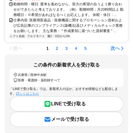
勤務時間・曜日: 選考を進めながら、双方の希望の合うよう擦り合わ
せができたらと考えております。 （例） 勤務時間：月20時間以上 勤
務曜日：※希望があればなるべくお応えします。 休暇・休日：...
仕事内容: 医療用医薬品・医療機器に関するプロモーション資材およ
び広告記事のコンプライアンス(薬機法)及びメディカルチェック業務
をお願いします。 主な業務： * 作成要領に基づいた資材審査 * ...
シフト自由
フルリモート
週2・3日からOK
前へ
次へ
1
2
3
4
5
この条件の新着求人を受け取る
兵庫県 / 西神中央駅
医療・看護師・薬剤師すべて
「LINEで受け取る」では、新着求人のほか、おすすめ情報なども配信しま
す。
詳しくはこちら
LINEで受け取る
メールで受け取る