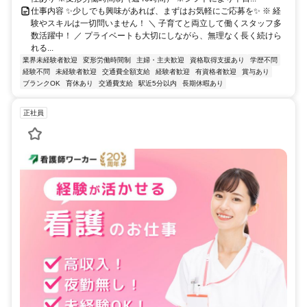
仕事内容 ✨少しでも興味があれば、まずはお気軽にご応募を✨ ※ 経
験やスキルは一切問いません！ ＼ 子育てと両立して働くスタッフ多
数活躍中！ ／ プライベートも大切にしながら、無理なく長く続けら
れる...
業界未経験者歓迎
変形労働時間制
主婦・主夫歓迎
資格取得支援あり
学歴不問
経験不問
未経験者歓迎
交通費全額支給
経験者歓迎
有資格者歓迎
賞与あり
ブランクOK
育休あり
交通費支給
駅近5分以内
長期休暇あり
正社員