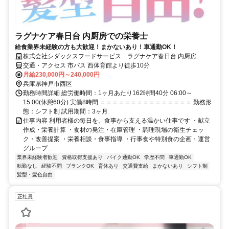
ラグナケア春日台 内厨房での栄養士
給食業界未経験の方も大歓迎！まかないあり！車通勤OK！
株式会社シダックスフードサービス ラグナケア春日台 内厨房
交通・アクセス 市バス 西体育館より徒歩10分
月給230,000円～240,000円
兵庫県神戸市西区
勤務時間詳細 総労働時間：1ヶ月あたり162時間40分 06:00～
15:00(休憩60分) 実働8時間 ＝＝＝＝＝＝＝＝＝＝＝＝＝＝＝ 勤務形
態：シフト制 試用期間：3ヶ月
仕事内容 利用者様の毎日を、食事から支える温かい仕事です ・献立
作成・栄養計算 ・食材の発注・在庫管理 ・調理現場の衛生チェッ
ク・改善提案 ・栄養相談・食事指導 ・行事食や特別食の企画・運営
グループ...
業界未経験者歓迎
資格取得支援あり
バイク通勤OK
学歴不問
車通勤OK
転勤なし
経験不問
ブランクOK
育休あり
交通費支給
まかないあり
シフト制
髪型・髪色自由
正社員