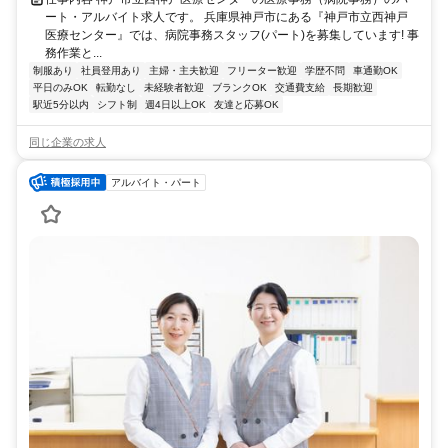
ート・アルバイト求人です。 兵庫県神戸市にある『神戸市立西神戸
医療センター』では、病院事務スタッフ(パート)を募集しています! 事
務作業と...
制服あり
社員登用あり
主婦・主夫歓迎
フリーター歓迎
学歴不問
車通勤OK
平日のみOK
転勤なし
未経験者歓迎
ブランクOK
交通費支給
長期歓迎
駅近5分以内
シフト制
週4日以上OK
友達と応募OK
同じ企業の求人
アルバイト・パート