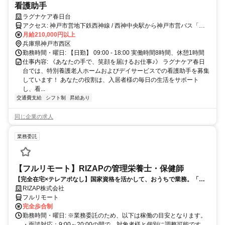
看護助手
ラグナケア春日台
アクセス: 神戸市営地下鉄西神線 / 西神中央駅から神戸市営バス「西
体育館口」から徒歩１０分
月給210,000円以上
兵庫県神戸市西区
勤務時間・曜日: 【日勤】 09:00 - 18:00 実働時間8時間、休憩1時間
仕事内容: 《あなたの手で、笑顔を届けるお仕事♪》 ラグナケア春日
台では、特別養護老人ホームおよびデイサービスでの看護助手を募集
しています！ あなたの役割は、入居者様の毎日の生活をサポート
し、看...
交通費支給
シフト制
昇給あり
同じ企業の求人
業務委託
【フルリモート】RIZAPの管理栄養士・保健師
【完全在宅×テレアポなし】国家資格を活かして、おうちで業務。「も
う一つの安心」を。主婦・Wワーカー活躍中！「平日の日中だけ」「夕
RIZAP株式会社
方以降の数時間だけ」など、生活リズムに合わせた時間調整が可能で
フルリモート
す。1件ごとの成果報酬型だから、頑張った分だけ手応えのある収入
完全歩合制
に。充実のサポート体制で、安心の在宅ワークを始めませんか？
勤務時間・曜日: ※業務委託のため、以下は稼働の目安となります。
・面談対応：9:00～20:00の間で、対象者様と個別に調整可能です