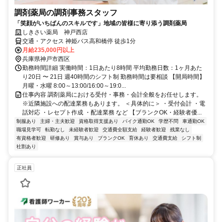
調剤薬局の調剤事務スタッフ
「笑顔がいちばんのスキルです」地域の皆様に寄り添う調剤薬局
しきさい薬局 神戸西店
交通・アクセス 神姫バス高和橋停 徒歩1分
月給235,000円以上
兵庫県神戸市西区
勤務時間詳細 実働時間：1日あたり8時間 平均勤務日数：1ヶ月あた
り20日 〜 21日 週40時間のシフト制 勤務時間は要相談 【開局時間】
月曜・水曜 8:00～13:00/16:00～19:0...
仕事内容 調剤薬局における受付・事務・会計全般をお任せします。
※近隣施設への配達業務もあります。 ＜具体的に＞ ・受付会計 ・電
話対応 ・レセプト作成 ・配達業務 など 【ブランクOK・経験者優...
制服あり
主婦・主夫歓迎
資格取得支援あり
バイク通勤OK
学歴不問
車通勤OK
職場見学可
転勤なし
未経験者歓迎
交通費全額支給
経験者歓迎
残業なし
有資格者歓迎
研修あり
賞与あり
ブランクOK
育休あり
交通費支給
シフト制
社割あり
正社員