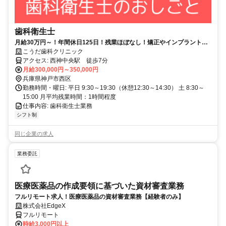
歯科衛生士
月給30万円～！年間休日125日！残業ほぼなし！矯正やインプラントな
どの自費診療も学べる環境です！
こうだ歯科クリニック
アクセス: 西神中央駅 徒歩7分
月給300,000円～350,000円
兵庫県神戸市西区
勤務時間・曜日: 平日 9:30～19:30（休憩12:30～14:30） 土 8:30～
15:00 月平均残業時間：1時間程度
仕事内容: 歯科衛生士業務
シフト制
同じ企業の求人
業務委託
医療医薬品の作成要領に基づいた資材審査業務
フルリモート求人！医療医薬品の資材審査業務【経験者のみ】
株式会社EdgeX
フルリモート
時給3,000円以上