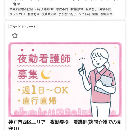
食や...
業界未経験者歓迎
バイク通勤OK
学歴不問
車通勤OK
転勤なし
経験不問
ブランクOK
育休あり
交通費支給
まかないあり
シフト制
髪型・髪色自由
アルバイト・パート
神戸市西区エリア 夜勤専従 看護師(訪問介護での見
守り)