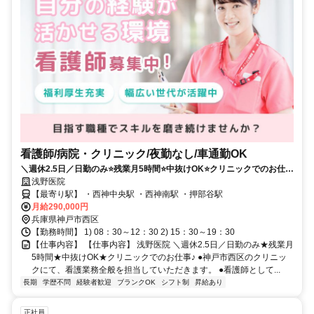
看護師/病院・クリニック/夜勤なし/車通勤OK
＼週休2.5日／日勤のみ⭐残業月5時間⭐中抜けOK⭐クリニックでのお仕事
✨
浅野医院
【最寄り駅】 ・西神中央駅 ・西神南駅 ・押部谷駅
月給290,000円
兵庫県神戸市西区
【勤務時間】 1) 08：30～12：30 2) 15：30～19：30
【仕事内容】 【仕事内容】 浅野医院 ＼週休2.5日／日勤のみ★残業月
5時間★中抜けOK★クリニックでのお仕事♪ ●神戸市西区のクリニッ
クにて、看護業務全般を担当していただきます。 ●看護師として...
長期
学歴不問
経験者歓迎
ブランクOK
シフト制
昇給あり
正社員