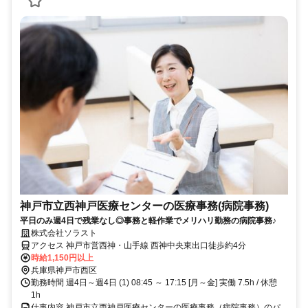
神戸市立西神戸医療センターの医療事務(病院事務)
平日のみ週4日で残業なし◎事務と軽作業でメリハリ勤務の病院事務♪
株式会社ソラスト
アクセス 神戸市営西神・山手線 西神中央東出口徒歩約4分
時給1,150円以上
兵庫県神戸市西区
勤務時間 週4日～週4日 (1) 08:45 ～ 17:15 [月～金] 実働 7.5h / 休憩
1h
仕事内容 神戸市立西神戸医療センターの医療事務（病院事務）のパ