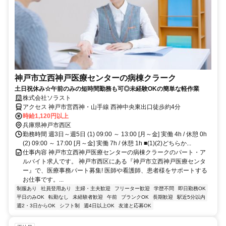
神戸市立西神戸医療センターの病棟クラーク
土日祝休み☆午前のみの短時間勤務も可◎未経験OKの簡単な軽作業
株式会社ソラスト
アクセス 神戸市営西神・山手線 西神中央東出口徒歩約4分
時給1,120円以上
兵庫県神戸市西区
勤務時間 週3日～週5日 (1) 09:00 ～ 13:00 [月～金] 実働 4h / 休憩 0h
(2) 09:00 ～ 17:00 [月～金] 実働 7h / 休憩 1h ■(1)(2)どちらか...
仕事内容 神戸市立西神戸医療センターの病棟クラークのパート・ア
ルバイト求人です。 神戸市西区にある『神戸市立西神戸医療センタ
ー』で、医療事務パート募集! 医師や看護師、患者様をサポートする
お仕事です。...
制服あり
社員登用あり
主婦・主夫歓迎
フリーター歓迎
学歴不問
即日勤務OK
平日のみOK
転勤なし
未経験者歓迎
午前
ブランクOK
長期歓迎
駅近5分以内
週2・3日からOK
シフト制
週4日以上OK
友達と応募OK