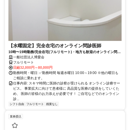
【水曜固定】完全在宅のオンライン問診医師
10時〜19時勤務/完全在宅(フルリモート)・地方も歓迎のオンライン問診
業務
一般社団法人博愛会
フルリモート
日給32,000円～80,000円
勤務時間・曜日: ✅勤務時間 毎週水曜日 10:00～19:00 ※他の曜日も
ご相談に乗れます。
仕事内容: スキマ時間に医師の診察が受けられる オンライン診療サー
ビス。 事業拡大に向けて患者様に 高品質な医療の提供をしていくた
め、 医師の皆様のお力添えが必要です！ ご自宅などでのオンライン
診...
シフト自由
フルリモート
残業なし
業務委託