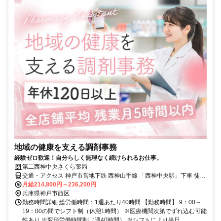
地域の健康を支える調剤事務
経験ゼロ歓迎！自分らしく無理なく続けられるお仕事。
第二西神中央さくら薬局
交通・アクセス 神戸市営地下鉄 西神山手線 「西神中央駅」下車 徒歩
約4分
月給214,800円～236,200円
兵庫県神戸市西区
勤務時間詳細 総労働時間：1週あたり40時間 【勤務時間】 9：00～
19：00の間でシフト制（休憩1時間） ※医療機関次第でずれ込む可能
性あり ※変形労働時間制（週40時間） ※シフトにより半日...