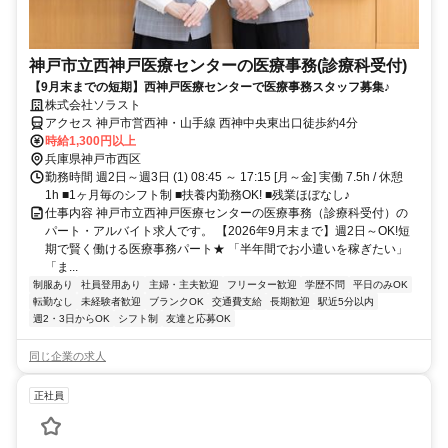
神戸市立西神戸医療センターの医療事務(診療科受付)
【9月末までの短期】西神戸医療センターで医療事務スタッフ募集♪
株式会社ソラスト
アクセス 神戸市営西神・山手線 西神中央東出口徒歩約4分
時給1,300円以上
兵庫県神戸市西区
勤務時間 週2日～週3日 (1) 08:45 ～ 17:15 [月～金] 実働 7.5h / 休憩
1h ■1ヶ月毎のシフト制 ■扶養内勤務OK! ■残業ほぼなし♪
仕事内容 神戸市立西神戸医療センターの医療事務（診療科受付）の
パート・アルバイト求人です。 【2026年9月末まで】週2日～OK!短
期で賢く働ける医療事務パート★ 「半年間でお小遣いを稼ぎたい」
「ま...
制服あり
社員登用あり
主婦・主夫歓迎
フリーター歓迎
学歴不問
平日のみOK
転勤なし
未経験者歓迎
ブランクOK
交通費支給
長期歓迎
駅近5分以内
週2・3日からOK
シフト制
友達と応募OK
同じ企業の求人
正社員