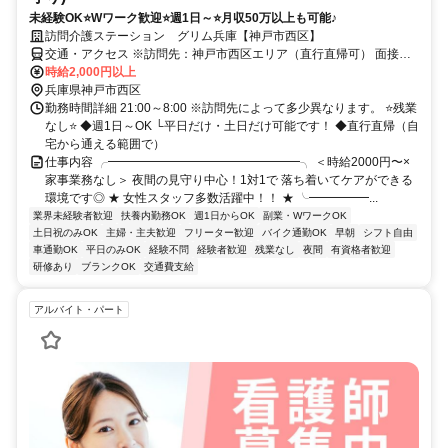
未経験OK⭐Wワーク歓迎⭐週1日～⭐月収50万以上も可能♪
訪問介護ステーション グリム兵庫【神戸市西区】
交通・アクセス ※訪問先：神戸市西区エリア（直行直帰可） 面接
地：兵庫県西宮市久出ケ谷町5-32（夙川駅徒歩9分）
時給2,000円以上
兵庫県神戸市西区
勤務時間詳細 21:00～8:00 ※訪問先によって多少異なります。 ⭐残業
なし⭐ ◆週1日～OK └平日だけ・土日だけ可能です！ ◆直行直帰（自
宅から通える範囲で）
仕事内容 ╭━━━━━━━━━━━━━━━━╮ ＜時給2000円〜×
家事業務なし＞ 夜間の見守り中心！1対1で 落ち着いてケアができる
環境です◎ ★ 女性スタッフ多数活躍中！！ ★ ╰━━━━━...
業界未経験者歓迎
扶養内勤務OK
週1日からOK
副業・WワークOK
土日祝のみOK
主婦・主夫歓迎
フリーター歓迎
バイク通勤OK
早朝
シフト自由
車通勤OK
平日のみOK
経験不問
経験者歓迎
残業なし
夜間
有資格者歓迎
研修あり
ブランクOK
交通費支給
アルバイト・パート