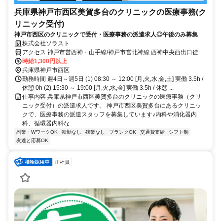
兵庫県神戸市西区美賀多台のクリニックの医療事務(ク
リニック受付)
神戸市西区のクリニックで受付・医療事務の派遣求人◎午後のみ募集
株式会社ソラスト
アクセス 神戸市営西神・山手線/神戸市営北神線 西神中央西出口徒歩
約14分、神戸市営西神・山手線/神戸市営北神線 西神南徒歩約50分、
時給1,300円以上
神戸市営西神・山手線 伊川谷北出口徒歩約78分 「西神中央駅」徒歩
兵庫県神戸市西区
15分,敷地内全て禁煙
勤務時間 週4日～週5日 (1) 08:30 ～ 12:00 [月,火,水,金,土] 実働 3.5h /
休憩 0h (2) 15:30 ～ 19:00 [月,火,水,金] 実働 3.5h / 休憩 ...
仕事内容 兵庫県神戸市西区美賀多台のクリニックの医療事務（クリ
ニック受付）の派遣求人です。 神戸市西区美賀多台にあるクリニッ
クで、医療事務の派遣スタッフを募集しています♪内科や消化器内
科、循環器内科な...
副業・WワークOK
転勤なし
残業なし
ブランクOK
交通費支給
シフト制
友達と応募OK
正社員