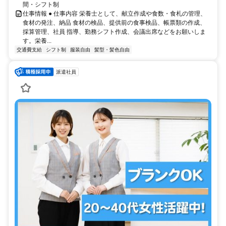
間・シフト制
仕事情報 ● 仕事内容 栄養士として、献立作成や食数・食札の管理、
食材の発注、納品 食材の検品、提供前の食事検品、帳票類の作成、
採算管理、社員 指導、勤務シフト作成、会議出席などをお願いしま
す。栄養...
交通費支給
シフト制
服装自由
髪型・髪色自由
派遣社員