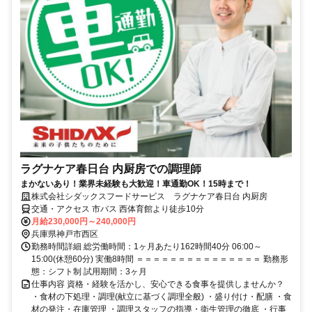
ラグナケア春日台 内厨房での調理師
まかないあり！業界未経験も大歓迎！車通勤OK！15時まで！
株式会社シダックスフードサービス ラグナケア春日台 内厨房
交通・アクセス 市バス 西体育館より徒歩10分
月給230,000円～240,000円
兵庫県神戸市西区
勤務時間詳細 総労働時間：1ヶ月あたり162時間40分 06:00～
15:00(休憩60分) 実働8時間 ＝＝＝＝＝＝＝＝＝＝＝＝＝＝＝ 勤務形
態：シフト制 試用期間：3ヶ月
仕事内容 資格・経験を活かし、安心できる食事を提供しませんか？
・食材の下処理・調理(献立に基づく調理全般) ・盛り付け・配膳 ・食
材の発注・在庫管理 ・調理スタッフの指導・衛生管理の徹底 ・行事