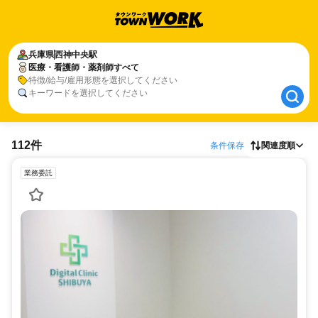
兵庫県
兵庫県
西神中央駅
西神中央駅
医療・看護師・薬剤師すべて
医療・看護師・薬剤師すべて
特徴/給与/雇用形態を選択してください
キーワードを選択してください
112件
条件保存
関連度順
業務委託