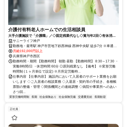
介護付有料老人ホームでの生活相談員
大手介護施設で「介護職」／◇固定残業代なし◇賞与年2回◇有休消化
率高
サニーライフ神戸
勤務地・最寄駅 神戸市営地下鉄西神線 西神中央駅 徒歩7分 ※車通勤
可能です。駐車場ございます。
月給192,000円以上
兵庫県神戸市西区
勤務時間・期間 【勤務時間】 朝勤 昼勤 【勤務時間】 8:30～17:30 ・
実働8時間/日 ・休憩時間 60分 ◎原則残業なし 【備考】 ※変形労働
時間制 (１ヶ月単位で設定) ※月所定労働時...
仕事内容 【仕事内容】 施設内において入居者のサポート業務をお願
いします ◇ご入居者の相談業務 ◇入退居・契約等の手続き、各種帳
票類の整備・管理 ◇関係機関との連絡調整 ◇病院や事業所へのあい
さつ回...
変形労働時間制
長期
社会保険あり
社会保険完備
交通費支給
長期歓迎
正社員