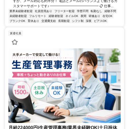
すが、メール対応も約半分！ 電話とメールのバランスよく働けるカ
スタマーサポートです♪ ━━━━━━━━━━━━━━ 📋 仕事...
業界未経験者歓迎
社員登用あり
フリーター歓迎
学歴不問
転勤なし
経験不問
未経験者歓迎
フルリモート
経験者歓迎
ネイルOK
夜間
研修あり
在宅OK
ブランクOK
育休あり
交通費支給
長期歓迎
シフト制
深夜
ピアスOK
派遣社員
月給224000円|生産管理事務|業界未経験OK|土日祝休