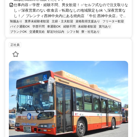
仕事内容 ✅学歴・経験不問、男女歓迎！ ✅セルフ式なので注文取りな
し ✅深夜営業のない飲食店 ✅転勤なしの地域限定もok ＼深夜営業な
し！／ プレンティ西神中央内にある焼肉店 「牛伝 西神中央店」で...
制服あり
業界未経験者歓迎
主婦・主夫歓迎
資格取得支援あり
フリーター歓迎
バイク通勤OK
学歴不問
車通勤OK
経験不問
未経験者歓迎
賞与あり
ブランクOK
交通費支給
駅近5分以内
シフト制
寮・社宅あり
正社員