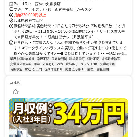
Brand Ritz 西神中央駅前店
交通・アクセス 地下鉄「西神中央駅」からスグ
月給270,000円以上
兵庫県神戸市西区
勤務時間詳細 実働時間：1日あたり7時間45分 平均勤務日数：1ヶ月
あたり20日 〜 21日 9:30～18:30(休憩1時間15分) ＊サービス業の中
でも閉店が早め！ ＊残業ほぼナシ（月残業平均1...
仕事内容 ●従業員のみなさんが長期で働きやすい環境を整えていま
す！ ●ワークライフバランスを実現して働いて頂けます◎ ●優しくて
穏やかな先輩ばかりです♪ ●●IPOを目指しています！●● 一緒に頑張...
業界未経験者歓迎
学歴不問
固定時間制
職場見学可
経験不問
未経験者歓迎
交通費全額支給
午前
研修あり
夕方
賞与あり
ブランクOK
交通費支給
長期歓迎
駅近5分以内
長期休暇あり
友達と応募OK
髪型・髪色自由
正社員