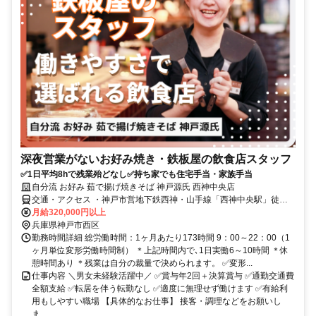
深夜営業がないお好み焼き・鉄板屋の飲食店スタッフ
✅1日平均8hで残業殆どなし✅持ち家でも住宅手当・家族手当
自分流 お好み 茹で揚げ焼きそば 神戸源氏 西神中央店
交通・アクセス ・神戸市営地下鉄西神・山手線「西神中央駅」徒歩1
分
月給320,000円以上
兵庫県神戸市西区
勤務時間詳細 総労働時間：1ヶ月あたり173時間 9：00～22：00（1
ヶ月単位変形労働時間制） ＊上記時間内で､1日実働6～10時間 ＊休
憩時間あり ＊残業は自分の裁量で決められます。 ✅変形...
仕事内容 ＼男女未経験活躍中／ ✅賞与年2回＋決算賞与 ✅通勤交通費
全額支給 ✅転居を伴う転勤なし ✅適度に無理せず働けます ✅有給利
用もしやすい職場 【具体的なお仕事】 接客・調理などをお願いし
ま...