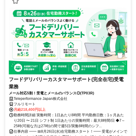
フードデリバリーカスタマーサポート(完全在宅)受電
業務
メール対応5割！受電とメールのバランス◎(TP03R)
Teleperformance Japan株式会社
フルリモート
月給218,400円以上
勤務時間詳細 実働時間：1日あたり8時間 平均勤務日数：1ヶ月あた
り20日 〜 21日 シフト制 1日あたりの実働時間：最大8時間/日 ◆7～
25時(可能な方は27時)の間で週5日/実働8時間のシフ...
仕事内容 ━━ 📅8月26日(水)在宅勤務スタート！━━ 受電がメインで