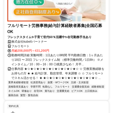
フルリモート労務事務|給与計算経験者募集|全国応募
OK
フレックスタイム✨子育て世代60％活躍中✨在宅勤務手当あり
株式会社kubellパートナー
フルリモート
月給208,000円～431,200円
勤務時間詳細 実働時間：1日あたり8時間 平均勤務日数：1ヶ月あた
り18日 〜 20日 フレックスタイム制 （標準労働時間／1日8h） ※メ
インタイム／10：00～16：00 ◎残業少なめ！ 月平...
仕事内容 ★☆★☆★☆★☆★☆★☆★☆★☆★☆ ☆ 労務実務経験を
お持ちの方 ★ ★ 給与計算、勤怠管理、年末調整 ☆ ☆ フルリモート
でスキル活かせる！ ★ ★☆★☆★☆★☆★☆★☆★☆★☆★☆ ...
業界未経験者歓迎
社員登用あり
副業・WワークOK
主婦・主夫歓迎
資格取得支援あり
学歴不問
転勤なし
フルリモート
交通費全額支給
経験者歓迎
ネイルOK
研修あり
在宅OK
賞与あり
交通費支給
ピアスOK
土日祝休み
服装自由
髪型・髪色自由
契約社員