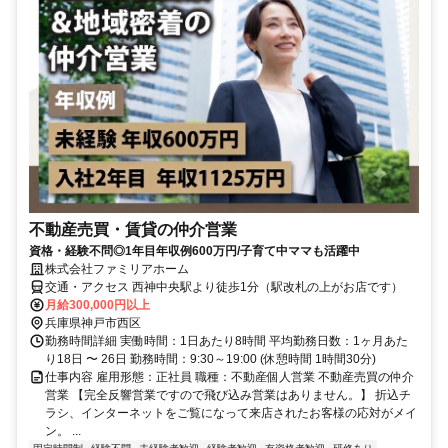
不動産売買・賃貸の仲介営業
資格・経験不問◎1年目年収例600万円/子育て中ママも活躍中
株式会社ファミリアホーム
交通・アクセス 西神中央駅より徒歩1分（駅改札の上がお店です）
月給300,000円以上
兵庫県神戸市西区
勤務時間詳細 実働時間：1日あたり8時間 平均勤務日数：1ヶ月あた
り18日 〜 26日 勤務時間：9:30～19:00 (休憩時間 1時間30分)
仕事内容 雇用形態：正社員 職種：不動産個人営業 不動産売買の仲介
営業 【完全反響営業ですので飛び込み営業はありません。】 折込チ
ラシ、インターネットをご覧になって来店されたお客様の応対がメイ
ン。 ...