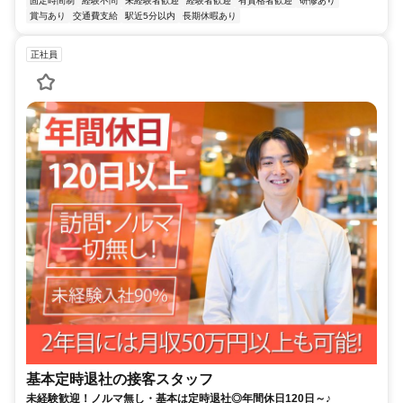
固定時間制
経験不問
未経験者歓迎
経験者歓迎
有資格者歓迎
研修あり
賞与あり
交通費支給
駅近5分以内
長期休暇あり
正社員
基本定時退社の接客スタッフ
未経験歓迎！ノルマ無し・基本は定時退社◎年間休日120日～♪