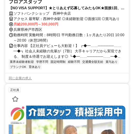
フロアスタッフ
【NO VISA SUPPORT】★とりあえず応募してみたもOK★面接1回、最
短1週間で内定可！正社員デビューにオススメ★
ソフトバンクショップ 西神中央店
アクセス 最寄駅：西神中央駅 ◎未経験歓迎 ◎面接1回 ◎賞与あり
月給200,000円～300,000円
兵庫県神戸市西区
勤務時間 実働時間：8時間/日 平均勤務日数：1ヶ月あたり20日 10:00
～20:00（休憩1時間）
仕事内容 【正社員デビューも大歓迎！】 ┏◆━……──────……
━◆┓ 社会人未経験の先輩が［7割］ 大手キャリアだから実現でき
る、 制度＆待遇でお迎えします◎ ┗◆━……──────……━◆...
業界未経験者歓迎
学歴不問
固定時間制
経験不問
交通費全額支給
賞与あり
ブランクOK
育休あり
同じ企業の求人
正社員