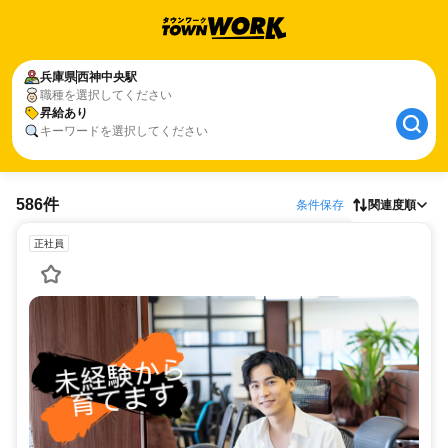
兵庫県
西神中央駅
職種を選択してください
昇給あり
キーワードを選択してください
586件
条件保存
関連度順
正社員