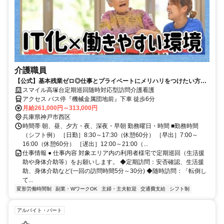
介護職員
【公式】基本残業ゼロ◎仕事とプライベートにメリハリをつけたい方に
ぴったり♪
スマイル高塚台定期巡回随時対応型訪問介護看護
アクセス バス停『機械金属団地前』下車 徒歩6分
月給261,000円～313,000円
兵庫県神戸市西区
時間帯 朝、昼、夕方・夜、深夜・早朝 勤務曜日・時間 ■勤務時間
（シフト例） ［日勤］8:30～17:30（休憩60分） ［早出］7:00～
16:00（休憩60分） ［遅出］12:00～21:00（...
仕事情報 ● 仕事内容 対象エリア内の利用者様宅で定期巡回（生活援
助や身体介助等）をお願いします。 ◆定期訪問：安否確認、生活援
助、身体介助など(一回の訪問時間5分～30分) ◆随時訪問：「転倒し
て...
変形労働時間制
副業・WワークOK
主婦・主夫歓迎
交通費支給
シフト制
アルバイト・パート