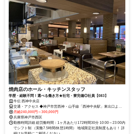
焼肉店のホール・キッチンスタッフ
学歴・経験不問！選べる働き方★社宅・寮完備◎社員【083】
牛伝 西神中央店
交通・アクセス ◆神戸市営西神・山手線「西神中央駅」東出口より
徒歩3分 ✅車・バイク・自転車通勤OK
月給240,000円～300,000円
兵庫県神戸市西区
勤務時間詳細 総労働時間：1ヶ月あたり172時間30分 10:00～23:00内
でシフト制 （実働7.5時間/休憩1時間） 地域限定社員制度もあり！ 詳
細はお気軽にご相談ください。