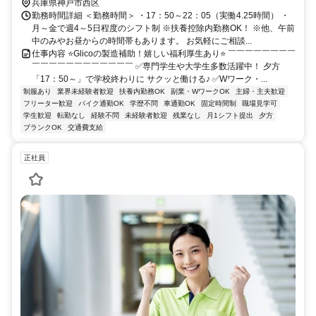
兵庫県神戸市西区
勤務時間詳細 ＜勤務時間＞ ・17：50～22：05（実働4.25時間） ・
月～金で週4～5日程度のシフト制 ※扶養控除内勤務OK！ ※他、午前
中のみやお昼からの時間帯もあります。 お気軽にご相談...
仕事内容 ⭐Glicoの製造補助！嬉しい福利厚生あり⭐ ￣￣￣￣￣￣￣￣
￣￣￣￣￣￣￣￣￣￣￣￣ ✅専門学生や大学生多数活躍中！ 夕方
「17：50～」で学校終わりに サクッと働ける♪ ✅Wワーク・...
制服あり
業界未経験者歓迎
扶養内勤務OK
副業・WワークOK
主婦・主夫歓迎
フリーター歓迎
バイク通勤OK
学歴不問
車通勤OK
固定時間制
職場見学可
学生歓迎
転勤なし
経験不問
未経験者歓迎
残業なし
月1シフト提出
夕方
ブランクOK
交通費支給
正社員