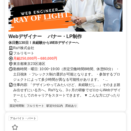
Webデザイナー バナー・LP制作
休日数130日！未経験からWEBデザイナーへ
RaY株式会社
フルリモート
月給250,000円～680,000円
東京都東京23区港区
勤務時間・曜日: 10:00~19:00（所定労働時間8時間、休憩60分） ・
土日祝休 ・フレックス制の選択が可能となります。 ・参加するプロ
ジェクトによって多少時間が異なる可能性があります。 ・...
仕事内容: 「デザインやってみたいけど、未経験だし…」そのまま踏
み出せずにいる方へ。RaYなら、3ヶ月の研修でゼロからWebデザイ
ナーとしてのキャリアをスタートできます。 ▼ こんな方にぴったり
で...
固定時間制
フルリモート
駅近5分以内
昇給あり
アルバイト・パート