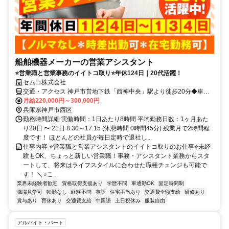
船舶機器メーカーの営業アシスタント
⭐営業職と営業事務のイイトコ取り⭐年休124日｜20代活躍！
セムコ株式会社
交通・アクセス 神戸市営地下鉄「西神中央」駅より徒歩20分◆車通
勤可
月給220,000円～300,000円
兵庫県神戸市西区
勤務時間詳細 実働時間：1日あたり8時間 平均勤務日数：1ヶ月あた
り20日 〜 21日 8:30～17:15 (休憩時間 0時間45分) 残業月で2時間程
度です！ ほとんどの社員が毎日定時で退社し...
仕事内容 ⭐営業職と営業アシスタントのイイトコ取りのお仕事⭐未経
験もOK、ちょっと新しい営業職！事務・アシスタント業務からスタ
ートして、将来はライフスタイルに合わせた職種チェンジも可能で
す！ ＼⭐こ...
業界未経験者歓迎
資格取得支援あり
学歴不問
車通勤OK
固定時間制
職場見学可
転勤なし
経験不問
英語
住宅手当あり
交通費全額支給
研修あり
賞与あり
育休あり
交通費支給
中国語
土日祝休み
服装自由
アルバイト・パート