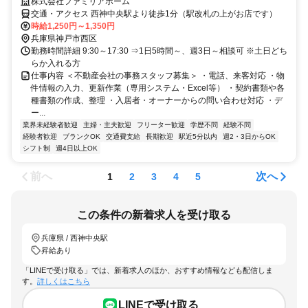
株式会社ファミリアホーム
交通・アクセス 西神中央駅より徒歩1分（駅改札の上がお店です）
時給1,250円～1,350円
兵庫県神戸市西区
勤務時間詳細 9:30～17:30 ⇒1日5時間～、週3日～相談可 ※土日どち
らか入れる方
仕事内容 ＜不動産会社の事務スタッフ募集＞ ・電話、来客対応 ・物
件情報の入力、更新作業（専用システム・Excel等） ・契約書類や各
種書類の作成、整理 ・入居者・オーナーからの問い合わせ対応 ・デ
ー...
業界未経験者歓迎
主婦・主夫歓迎
フリーター歓迎
学歴不問
経験不問
経験者歓迎
ブランクOK
交通費支給
長期歓迎
駅近5分以内
週2・3日からOK
シフト制
週4日以上OK
前へ
次へ
1
2
3
4
5
この条件の新着求人を受け取る
兵庫県 / 西神中央駅
昇給あり
「LINEで受け取る」では、新着求人のほか、おすすめ情報なども配信しま
す。
詳しくはこちら
LINEで受け取る