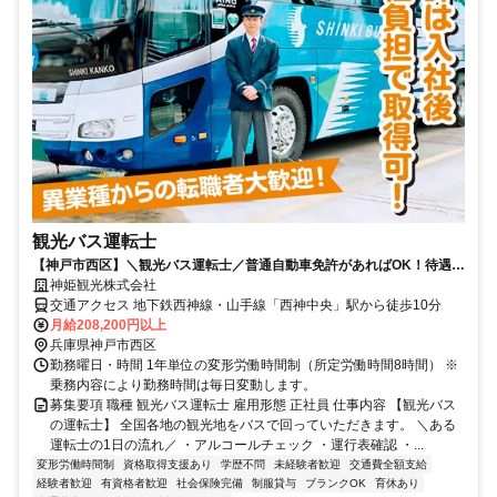
観光バス運転士
【神戸市西区】＼観光バス運転士／普通自動車免許があればOK！待遇充
実！万全のサポート体制！
神姫観光株式会社
交通アクセス 地下鉄西神線・山手線「西神中央」駅から徒歩10分
月給208,200円以上
兵庫県神戸市西区
勤務曜日・時間 1年単位の変形労働時間制（所定労働時間8時間） ※
乗務内容により勤務時間は毎日変動します。
募集要項 職種 観光バス運転士 雇用形態 正社員 仕事内容 【観光バス
の運転士】 全国各地の観光地をバスで回っていただきます。 ＼ある
運転士の1日の流れ／ ・アルコールチェック ・運行表確認 ・...
変形労働時間制
資格取得支援あり
学歴不問
未経験者歓迎
交通費全額支給
経験者歓迎
有資格者歓迎
社会保険完備
制服貸与
ブランクOK
育休あり