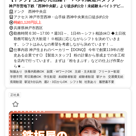
神戸市営地下鉄「西神中央駅」より徒歩約1分！未経験＆バイトデビュ
ーも大歓迎♪
ドンク 西神中央店
アクセス 神戸市営西神・山手線 西神中央東出口徒歩約1分
時給1,120円以上
兵庫県神戸市西区
勤務時間 6:30～17:00 ＊週3日～、1日4h～シフト相談ok◎ ◆土日祝
勤務可能な方大歓迎！ ※相談に応じながらシフトを決めていきま
す。 シフトはみんなの希望を考慮しながら決めています！ ...
仕事内容 神戸生まれのベーカリー【DONQ】 今年で創業119年の歴
史ある企業です◎ 【製造スタッフ】 粉の計量から形成までの全工程
を店内で行っています。 まずは「粉をまぶす」などの仕上げ作業か
ら★ ...
制服あり
扶養内勤務OK
副業・WワークOK
主婦・主夫歓迎
フリーター歓迎
学歴不問
即日勤務OK
学生歓迎
未経験者歓迎
経験者歓迎
駅ナカ
交通費支給
長期歓迎
駅近5分以内
週2・3日からOK
シフト制
社割あり
履歴書不要
正社員