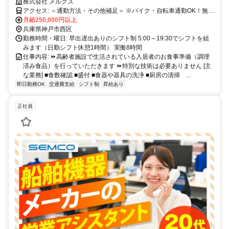
ことに挑戦しませんか？特別な技術不要です♪月給25万円以上！｜ご利
株式会社 メルクス
用者様に食べる楽しみをお届けるする大切なお仕事です☆
アクセス: ＜通勤方法・その他補足＞ ※バイク・自転車通勤OK！無料
駐輪場あり ※車通勤OK！無料駐車場あり ※交通費全額支給（公共交
月給250,000円以上
通機関利用の方) ※車通勤の方も交通費支給（規定あり）
兵庫県神戸市西区
勤務時間・曜日: 早出遅出ありのシフト制 5:00～19:30でシフトを組
みます（日勤シフト休憩1時間） 実働8時間
仕事内容: ⏩️高齢者施設で生活されている入居者のお食事準備（調理
済み食品）を行っていただきます ⏩️特別な技術は必要ありません [主
な業務] ■食数確認 ■盛付 ■食器や器具の洗浄 ■厨房の清掃 ...
即日勤務OK
交通費支給
シフト制
昇給あり
正社員