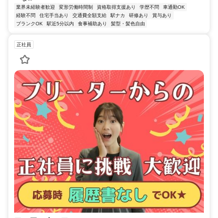
業界未経験者歓迎
変形労働時間制
資格取得支援あり
学歴不問
車通勤OK
経験不問
住宅手当あり
交通費全額支給
駅ナカ
研修あり
賞与あり
ブランクOK
駅近5分以内
食事補助あり
髪型・髪色自由
正社員