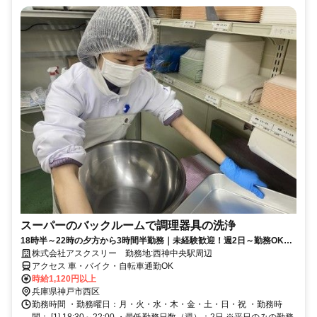
スーパーのバックルームで調理器具の洗浄
18時半～22時の夕方から3時間半勤務｜未経験歓迎！週2日～勤務OK！
終わった後はサッと帰宅！ Wワーク可！
株式会社アスクスリー 勤務地:西神中央駅周辺
アクセス 車・バイク・自転車通勤OK
時給1,120円以上
兵庫県神戸市西区
勤務時間 ・勤務曜日：月・火・水・木・金・土・日・祝 ・勤務時
間： [1] 18:30～22:00 ・最低勤務日数（週）：2日 ※平日のみの勤務