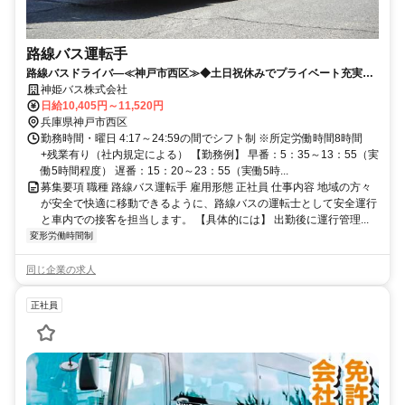
路線バス運転手
路線バスドライバ―≪神戸市西区≫◆土日祝休みでプライベート充実◆
未経験歓迎
神姫バス株式会社
日給10,405円～11,520円
兵庫県神戸市西区
勤務時間・曜日 4:17～24:59の間でシフト制 ※所定労働時間8時間
+残業有り（社内規定による） 【勤務例】 早番：5：35～13：55（実
働5時間程度） 遅番：15：20～23：55（実働5時...
募集要項 職種 路線バス運転手 雇用形態 正社員 仕事内容 地域の方々
が安全で快適に移動できるように、路線バスの運転士として安全運行
と車内での接客を担当します。 【具体的には】 出勤後に運行管理...
変形労働時間制
同じ企業の求人
正社員