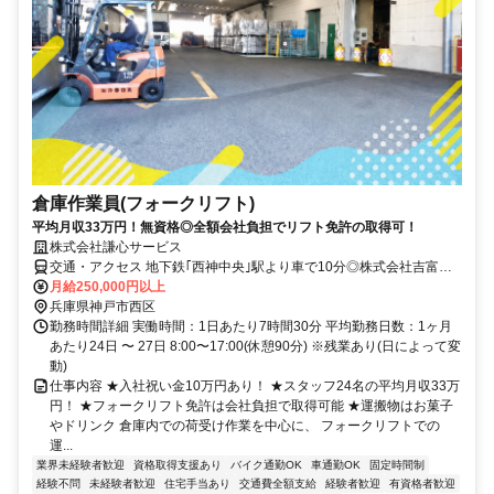
倉庫作業員(フォークリフト)
平均月収33万円！無資格◎全額会社負担でリフト免許の取得可！
株式会社謙心サービス
交通・アクセス 地下鉄｢西神中央｣駅より車で10分◎株式会社吉富運
輸内･R175沿い
月給250,000円以上
兵庫県神戸市西区
勤務時間詳細 実働時間：1日あたり7時間30分 平均勤務日数：1ヶ月
あたり24日 〜 27日 8:00〜17:00(休憩90分) ※残業あり(日によって変
動)
仕事内容 ★入社祝い金10万円あり！ ★スタッフ24名の平均月収33万
円！ ★フォークリフト免許は会社負担で取得可能 ★運搬物はお菓子
やドリンク 倉庫内での荷受け作業を中心に、 フォークリフトでの
運...
業界未経験者歓迎
資格取得支援あり
バイク通勤OK
車通勤OK
固定時間制
経験不問
未経験者歓迎
住宅手当あり
交通費全額支給
経験者歓迎
有資格者歓迎