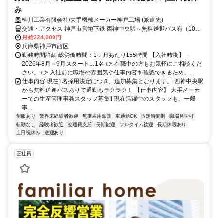
み
柳川工業有限会社/大手機械メーカー神戸工場 (派遣先)
交通・アクセス 神戸市営地下鉄 西神中央駅～無料送迎バス有（10
分）、車通勤は応相談
月給224,000円
兵庫県神戸市西区
勤務時間詳細 総労働時間：1ヶ月あたり155時間 【入社時期】 ・
2026年8月～9月スタート…1名 👉 在職中の方もお気軽にご相談くだ
さい。 👉 入社前に職場の雰囲気や仕事内容を確認できるため、...
仕事内容 現在1名採用決定につき、追加募集となります。 西神中央駅
から無料送迎バスありで通勤もラクラク！ 【仕事内容】 大手メーカ
ーでの生産管理事務スタッフ募集‼ 現在活躍中のスタッフも、一般
事...
制服あり
業界未経験者歓迎
無期雇用派遣
車通勤OK
固定時間制
職場見学可
転勤なし
経験者歓迎
交通費支給
長期歓迎
フルタイム歓迎
長期休暇あり
土日祝休み
送迎あり
正社員