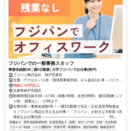
フジパンでの一般事務スタッフ
事務未経験OK│週5日勤務│大手フジパンでお仕事(神戸)
フジパン株式会社 神戸営業所
交通・アクセス バス停「環境西事業所前」から徒歩1分 車・バイク通
勤OK 無料駐車場完備
時給1,120円以上
兵庫県神戸市西区
勤務時間詳細 9:00～17:00（実働7時間、休憩1時間） 週5日勤務 シフ
ト制 ・残業なし ・17時まで
仕事内容 ✅事務未経験OK！ ✅週5日勤務で安定 ✅正社員登用制度あ
り ✅フジパン商品を支えるお仕事 ✅「フジパン」が好きな方歓迎 ⭐具
体的なお仕事内容 ―――――――――――――――――― ・PC...
制服あり
業界未経験者歓迎
社員登用あり
副業・WワークOK
主婦・主夫歓迎
フリーター歓迎
バイク通勤OK
学歴不問
車通勤OK
固定時間制
職場見学可