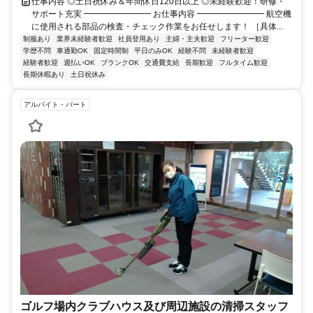
仕事内容 ◎土日祝休み＆年間休日120日以上 ◎未経験歓迎！研修・
サポート充実 ━━━━━━━━ お仕事内容 ━━━━━━━━ 航空機
に使用される部品の検査・チェック作業をお任せします！ ［具体...
制服あり
業界未経験者歓迎
社員登用あり
主婦・主夫歓迎
フリーター歓迎
学歴不問
車通勤OK
固定時間制
平日のみOK
経験不問
未経験者歓迎
経験者歓迎
週払いOK
ブランクOK
交通費支給
長期歓迎
フルタイム歓迎
長期休暇あり
土日祝休み
アルバイト・パート
ゴルフ場内クラブハウス及び周辺施設の清掃スタッフ