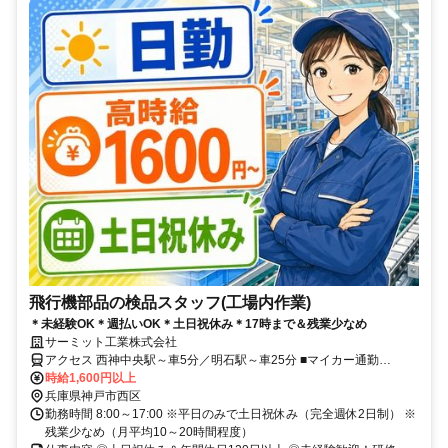
飛行機部品の検品スタッフ(工場内作業)
＊未経験OK＊週払いOK＊土日祝休み＊17時まで＆残業少なめ
サーミット工業株式会社
アクセス 西神中央駅～車5分／明石駅～車25分 ■マイカー通勤
OK（駐車場無料）
時給1,600円以上
兵庫県神戸市西区
勤務時間 8:00～17:00 ※平日のみで土日祝休み（完全週休2日制） ※
残業少なめ（月平均10～20時間程度）