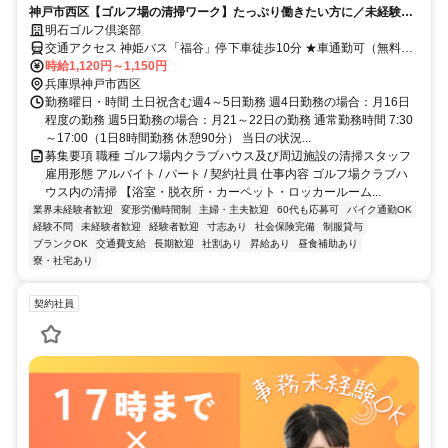
神戸市西区【ゴルフ場の清掃ワーク】たっぷり働きたい方に／未経験OK
／幅広い世代の女性活躍中☆
明石ゴルフ倶楽部
交通アクセス 神姫バス「福谷」停下車徒歩10分 ★車通勤可（無料駐
車場完備）
時給1,120円～1,150円
兵庫県神戸市西区
勤務曜日・時間 土日祝含む週4～5日勤務 週4日勤務の場合：月16日
程度の勤務 週5日勤務の場合：月21～22日の勤務 通常勤務時間 7:30
～17:00（1日8時間勤務 休憩90分） 当日の状況...
募集要項 職種 ゴルフ場内クラブハウス及び周辺施設の清掃スタッフ
雇用形態 アルバイト / パート / 契約社員 仕事内容 ゴルフ場クラブハ
ウス内の清掃 【浴室・脱衣所・カーペット・ロッカールーム...
業界未経験者歓迎
変形労働時間制
主婦・主夫歓迎
60代も応募可
バイク通勤OK
経験不問
未経験者歓迎
経験者歓迎
寸志あり
社会保険完備
制服貸与
ブランクOK
交通費支給
長期歓迎
社割あり
昇給あり
昼食補助あり
寮・社宅あり
契約社員