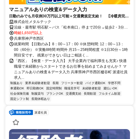
マニュアルありの検査&データ入力
日勤のみでも月収例30万円以上可能＋交通費規定支給！ 【冷暖房完備
で年中快適♪】 ★学歴不問！職歴不問！ ★週払い対応OK！
株式会社メタルテック
沿線・最寄駅 明石駅～バス「松本南口」停まで20分→徒歩2・3分で
到着 ※工場への直通バスあり ★長期でお仕事をしていただける職場
時給1,650円以上
です。 ★明石市、稲美町、三木市などからの通勤者も活躍中の職場
兵庫県神戸市西区
です。
就業時間 【日勤のみ】8：00～17：00 ※休憩時間: 12：00～13：
00（60分） ※実働8時間 時間外 月15～25時間程度 ※1日30分～1時
間目安です。 残業ができない日はご相談く...
「西区」 【検査・データ入力】 大手企業内で福利厚生も充実♪ 快適
職場で未経験からスタートできるお仕事を始めまてみませんか？ マ
ニュアルありの検査＆データ入力 兵庫県神戸市西区櫨谷町 派遣社員
求人...
制服あり
業界未経験者歓迎
長期
フリーター歓迎
バイク通勤OK
学歴不問
車通勤OK
即日勤務OK
固定時間制
職場見学可
未経験者歓迎
週払いOK
社会保険完備
制服貸与
ブランクOK
交通費支給
長期歓迎
フルタイム歓迎
固定シフト制
長期休暇あり
派遣社員