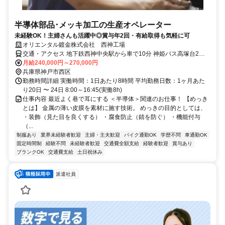
半導体部品･メッキ加工の生産オペレーター
未経験OK！主婦さんも活躍中◎賞与年2回・有給取得も気軽に可
オリエンタル鍍金株式会社 西神工場
交通・アクセス 地下鉄西神中央駅から車で10分 神姫バス高塚台2丁
目バス停徒歩1分
月給240,000円～270,000円
兵庫県神戸市西区
勤務時間詳細 実働時間：1日あたり8時間 平均勤務日数：1ヶ月あた
り20日 〜 24日 8:00～16:45(実働8h)
仕事内容 最近よく巷で耳にする ＜半導体＞関連のお仕事！ 【めっき
とは】 金属の薄い皮膜を素材に施す技術。 めっきの目的としては、
・装飾（見た目を良くする） ・腐食防止（錆を防ぐ） ・機能付与
（...
制服あり
業界未経験者歓迎
主婦・主夫歓迎
バイク通勤OK
学歴不問
車通勤OK
固定時間制
経験不問
未経験者歓迎
交通費全額支給
経験者歓迎
賞与あり
ブランクOK
交通費支給
土日祝休み
派遣社員