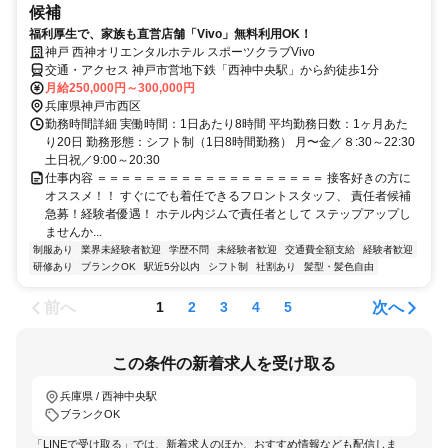
候補
福利厚生で、家族も直営店舗「Vivo」無料利用OK！
神戸 西神オリエンタルホテル スポーツクラブVivo
交通・アクセス 神戸市営地下鉄「西神中央駅」から約徒歩1分
月給250,000円～300,000円
兵庫県神戸市西区
勤務時間詳細 実働時間：1日あたり8時間 平均勤務日数：1ヶ月あた
り20日 勤務形態：シフト制（1日8時間勤務） 月〜金／８:30～22:30
土日祝／9:00～20:30
仕事内容 ＝＝＝＝＝＝＝＝＝＝＝＝＝＝＝＝＝＝＝ 接客好きの方に
オススメ！！ すぐにでも着任できるフロントスタッフ、 責任者候補
急募！経験者優遇！ ホテル内ジムで責任者として ステップアップし
ませんか...
制服あり
業界未経験者歓迎
学歴不問
未経験者歓迎
交通費全額支給
経験者歓迎
研修あり
ブランクOK
駅近5分以内
シフト制
社割あり
髪型・髪色自由
前へ
次へ
1
2
3
4
5
この条件の新着求人を受け取る
兵庫県 / 西神中央駅
ブランクOK
「LINEで受け取る」では、新着求人のほか、おすすめ情報なども配信しま