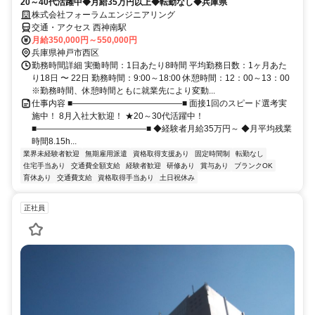
20～40代活躍中◆月給35万円以上◆転勤なし◆兵庫県
株式会社フォーラムエンジニアリング
交通・アクセス 西神南駅
月給350,000円～550,000円
兵庫県神戸市西区
勤務時間詳細 実働時間：1日あたり8時間 平均勤務日数：1ヶ月あた
り18日 〜 22日 勤務時間：9:00～18:00 休憩時間：12：00～13：00
※勤務時間、休憩時間ともに就業先により変動...
仕事内容 ■―――――――――――――■ 面接1回のスピード選考実
施中！ 8月入社大歓迎！ ★20～30代活躍中！
■―――――――――――――■ ◆経験者月給35万円～ ◆月平均残業
時間8.15h...
業界未経験者歓迎
無期雇用派遣
資格取得支援あり
固定時間制
転勤なし
住宅手当あり
交通費全額支給
経験者歓迎
研修あり
賞与あり
ブランクOK
育休あり
交通費支給
資格取得手当あり
土日祝休み
正社員