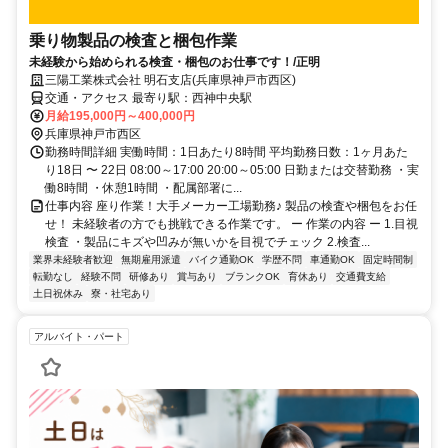
乗り物製品の検査と梱包作業
未経験から始められる検査・梱包のお仕事です！/正明
三陽工業株式会社 明石支店(兵庫県神戸市西区)
交通・アクセス 最寄り駅：西神中央駅
月給195,000円～400,000円
兵庫県神戸市西区
勤務時間詳細 実働時間：1日あたり8時間 平均勤務日数：1ヶ月あた
り18日 〜 22日 08:00～17:00 20:00～05:00 日勤または交替勤務 ・実
働8時間 ・休憩1時間 ・配属部署に...
仕事内容 座り作業！大手メーカー工場勤務♪ 製品の検査や梱包をお任
せ！ 未経験者の方でも挑戦できる作業です。 ー 作業の内容 ー 1.目視
検査 ・製品にキズや凹みが無いかを目視でチェック 2.検査...
業界未経験者歓迎
無期雇用派遣
バイク通勤OK
学歴不問
車通勤OK
固定時間制
転勤なし
経験不問
研修あり
賞与あり
ブランクOK
育休あり
交通費支給
土日祝休み
寮・社宅あり
アルバイト・パート