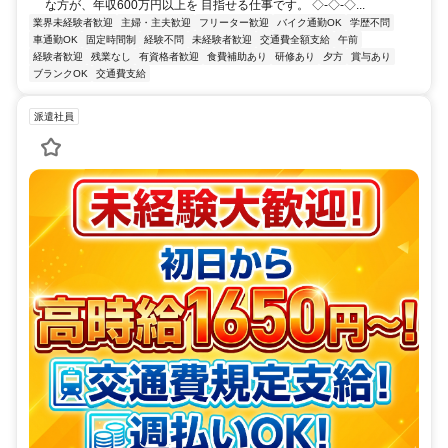
な方が、年収600万円以上を 目指せる仕事です。 ◇-◇-◇...
業界未経験者歓迎
主婦・主夫歓迎
フリーター歓迎
バイク通勤OK
学歴不問
車通勤OK
固定時間制
経験不問
未経験者歓迎
交通費全額支給
午前
経験者歓迎
残業なし
有資格者歓迎
食費補助あり
研修あり
夕方
賞与あり
ブランクOK
交通費支給
派遣社員