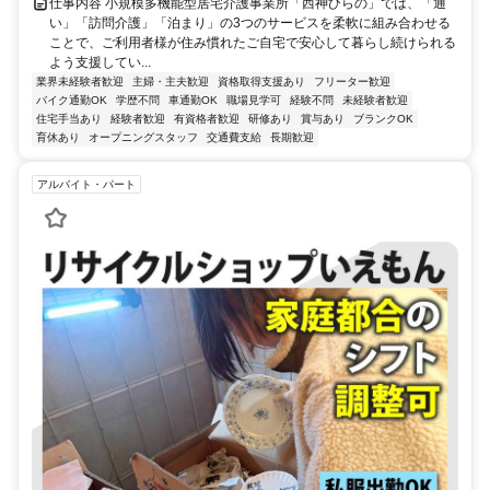
仕事内容 小規模多機能型居宅介護事業所「西神ひらの」では、「通
い」「訪問介護」「泊まり」の3つのサービスを柔軟に組み合わせる
ことで、ご利用者様が住み慣れたご自宅で安心して暮らし続けられる
よう支援してい...
業界未経験者歓迎
主婦・主夫歓迎
資格取得支援あり
フリーター歓迎
バイク通勤OK
学歴不問
車通勤OK
職場見学可
経験不問
未経験者歓迎
住宅手当あり
経験者歓迎
有資格者歓迎
研修あり
賞与あり
ブランクOK
育休あり
オープニングスタッフ
交通費支給
長期歓迎
アルバイト・パート