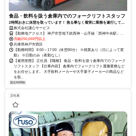
食品・飲料を扱う倉庫内でのフォークリフトスタッフ
2時間おきに休憩を取っています！ 焦る事なく着実に業務を遂行してく
ださい。 30・40代活躍中！ 資格がない方でもご応募OK！資格取得支援
株式会社謙心サービス
あり♪
【勤務地アクセス】 神戸市営地下鉄西神・山手線「西神中央駅」か
ら車で10分程度 JR神戸線「西明石駅」から車で21分程度 〇車・バイ
月給250,000円以上
ク通勤OK（無料駐車場あり）
兵庫県神戸市西区
【勤務時間】 8:00～17:00（休憩90分） ※残業あり（日によって変
動） ※日勤のみ（夜勤なし）
【雇用形態】 正社員 【職種】 食品・飲料を扱う倉庫内でのフォーク
リフトスタッフ 【仕事内容】 倉庫内でフォークリフト運搬業務など
をお任せします。 大手飲料メーカーや大手菓子メーカーの商品など
を取...
固定時間制
正社員