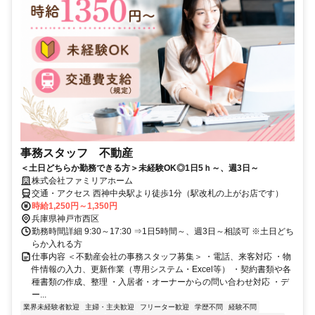
事務スタッフ 不動産
＜土日どちらか勤務できる方＞未経験OK◎1日5ｈ～、週3日～
株式会社ファミリアホーム
交通・アクセス 西神中央駅より徒歩1分（駅改札の上がお店です）
時給1,250円～1,350円
兵庫県神戸市西区
勤務時間詳細 9:30～17:30 ⇒1日5時間～、週3日～相談可 ※土日どち
らか入れる方
仕事内容 ＜不動産会社の事務スタッフ募集＞ ・電話、来客対応 ・物
件情報の入力、更新作業（専用システム・Excel等） ・契約書類や各
種書類の作成、整理 ・入居者・オーナーからの問い合わせ対応 ・デ
ー...
業界未経験者歓迎
主婦・主夫歓迎
フリーター歓迎
学歴不問
経験不問