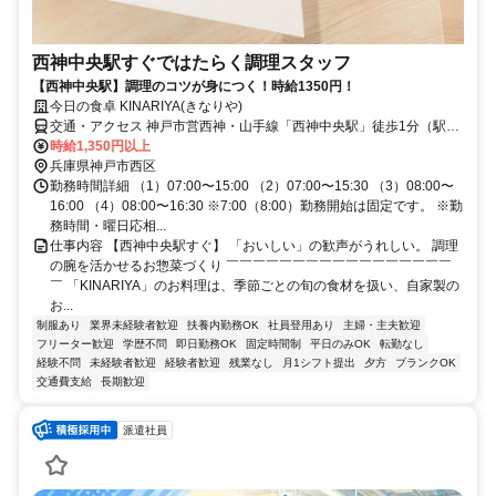
西神中央駅すぐではたらく調理スタッフ
【西神中央駅】調理のコツが身につく！時給1350円！
今日の食卓 KINARIYA(きなりや)
交通・アクセス 神戸市営西神・山手線「西神中央駅」徒歩1分（駅近
5分以内）
時給1,350円以上
兵庫県神戸市西区
勤務時間詳細 （1）07:00〜15:00 （2）07:00〜15:30 （3）08:00〜
16:00 （4）08:00〜16:30 ※7:00（8:00）勤務開始は固定です。 ※勤
務時間・曜日応相...
仕事内容 【西神中央駅すぐ】 「おいしい」の歓声がうれしい。 調理
の腕を活かせるお惣菜づくり ￣￣￣￣￣￣￣￣￣￣￣￣￣￣￣￣￣
￣ 「KINARIYA」のお料理は、季節ごとの旬の食材を扱い、自家製の
お...
制服あり
業界未経験者歓迎
扶養内勤務OK
社員登用あり
主婦・主夫歓迎
フリーター歓迎
学歴不問
即日勤務OK
固定時間制
平日のみOK
転勤なし
経験不問
未経験者歓迎
経験者歓迎
残業なし
月1シフト提出
夕方
ブランクOK
交通費支給
長期歓迎
派遣社員