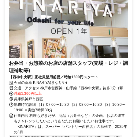
お弁当・お惣菜のお店の店舗スタッフ(売場・レジ・調
理補助等)
【西神中央駅】正社員登用前提／時給1300円スタート
今日の食卓 KINARIYA(きなりや)
交通・アクセス 神戸市営西神・山手線「西神中央駅」徒歩1分（駅近
5分以内）
時給1,300円以上
兵庫県神戸市西区
勤務時間詳細 （1）07:00〜15:30 （2）08:00〜16:30 （3）10:30〜
19:00 ※実働7時間30分
仕事内容 料理も好きだが、商品（お弁当など）の企画、お店の運営
もチャレンジしたいというあなたにお願いしたいお仕事です。
「KINARIYA」は、スーパー「パントリー西神店」の系列で、2025年
の3月...