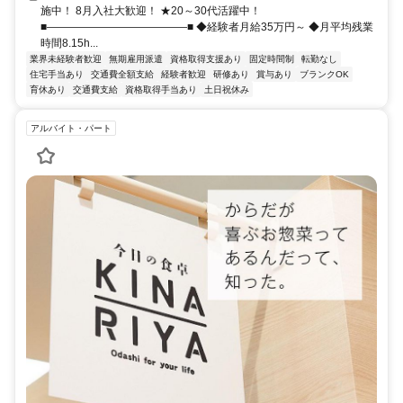
施中！ 8月入社大歓迎！ ★20～30代活躍中！
■―――――――――――――■ ◆経験者月給35万円～ ◆月平均残業
時間8.15h...
業界未経験者歓迎
無期雇用派遣
資格取得支援あり
固定時間制
転勤なし
住宅手当あり
交通費全額支給
経験者歓迎
研修あり
賞与あり
ブランクOK
育休あり
交通費支給
資格取得手当あり
土日祝休み
アルバイト・パート