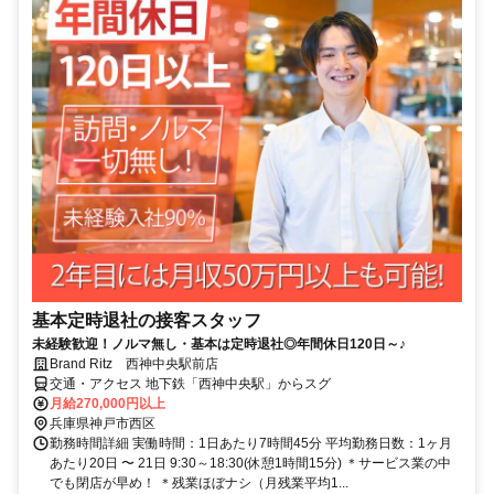
基本定時退社の接客スタッフ
未経験歓迎！ノルマ無し・基本は定時退社◎年間休日120日～♪
Brand Ritz 西神中央駅前店
交通・アクセス 地下鉄「西神中央駅」からスグ
月給270,000円以上
兵庫県神戸市西区
勤務時間詳細 実働時間：1日あたり7時間45分 平均勤務日数：1ヶ月
あたり20日 〜 21日 9:30～18:30(休憩1時間15分) ＊サービス業の中
でも閉店が早め！ ＊残業ほぼナシ（月残業平均1...