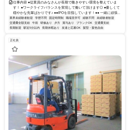
仕事内容 ●従業員のみなさんが長期で働きやすい環境を整えていま
す！ ●ワークライフバランスを実現して働いて頂けます◎ ●優しくて
穏やかな先輩ばかりです♪ ●●IPOを目指しています！●● 一緒に頑張...
業界未経験者歓迎
学歴不問
固定時間制
職場見学可
経験不問
未経験者歓迎
交通費全額支給
午前
研修あり
夕方
賞与あり
ブランクOK
交通費支給
長期歓迎
駅近5分以内
長期休暇あり
友達と応募OK
髪型・髪色自由
正社員