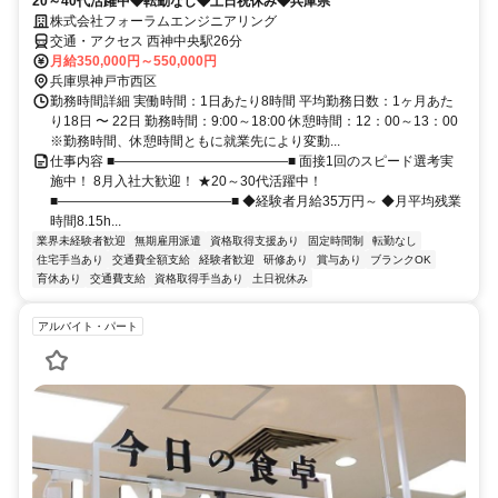
20～40代活躍中◆転勤なし◆土日祝休み◆兵庫県
株式会社フォーラムエンジニアリング
交通・アクセス 西神中央駅26分
月給350,000円～550,000円
兵庫県神戸市西区
勤務時間詳細 実働時間：1日あたり8時間 平均勤務日数：1ヶ月あた
り18日 〜 22日 勤務時間：9:00～18:00 休憩時間：12：00～13：00
※勤務時間、休憩時間ともに就業先により変動...
仕事内容 ■―――――――――――――■ 面接1回のスピード選考実
施中！ 8月入社大歓迎！ ★20～30代活躍中！
■―――――――――――――■ ◆経験者月給35万円～ ◆月平均残業
時間8.15h...
業界未経験者歓迎
無期雇用派遣
資格取得支援あり
固定時間制
転勤なし
住宅手当あり
交通費全額支給
経験者歓迎
研修あり
賞与あり
ブランクOK
育休あり
交通費支給
資格取得手当あり
土日祝休み
アルバイト・パート