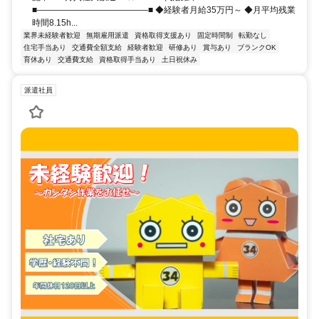
■―――――――――――――■ ◆経験者月給35万円～ ◆月平均残業
時間8.15h...
業界未経験者歓迎
無期雇用派遣
資格取得支援あり
固定時間制
転勤なし
住宅手当あり
交通費全額支給
経験者歓迎
研修あり
賞与あり
ブランクOK
育休あり
交通費支給
資格取得手当あり
土日祝休み
派遣社員