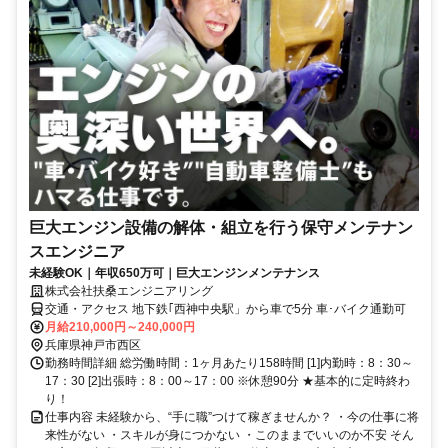
巨大エンジン設備の解体・組立を行う保守メンテナン
スエンジニア
未経験OK｜年収650万可｜巨大エンジンメンテナンス
株式会社扶桑エンジニアリング
交通・アクセス 地下鉄｢西神中央駅」から車で5分 車･バイク通勤可
月給210,000円～240,000円
兵庫県神戸市西区
勤務時間詳細 総労働時間：1ヶ月あたり158時間 [1]内勤時：8：30～
17：30 [2]出張時：8：00～17：00 ※休憩90分 ★基本的に定時終わ
り！
仕事内容 未経験から、“手に職”つけて稼ぎませんか？ ・今の仕事に将
来性がない ・スキルが身につかない ・このままでいいのか不安 そん