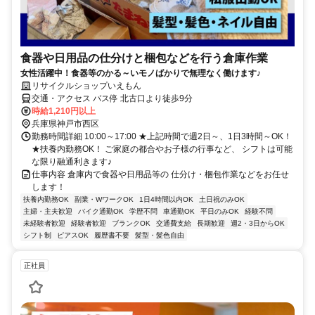
食器や日用品の仕分けと梱包などを行う倉庫作業
女性活躍中！食器等のかる～いモノばかりで無理なく働けます♪
リサイクルショップいえもん
交通・アクセス バス停 北古口より徒歩9分
時給1,210円以上
兵庫県神戸市西区
勤務時間詳細 10:00～17:00 ★上記時間で週2日～、1日3時間～OK！
★扶養内勤務OK！ ご家庭の都合やお子様の行事など、 シフトは可能
な限り融通利きます♪
仕事内容 倉庫内で食器や日用品等の 仕分け・梱包作業などをお任せ
します！
扶養内勤務OK
副業・WワークOK
1日4時間以内OK
土日祝のみOK
主婦・主夫歓迎
バイク通勤OK
学歴不問
車通勤OK
平日のみOK
経験不問
未経験者歓迎
経験者歓迎
ブランクOK
交通費支給
長期歓迎
週2・3日からOK
シフト制
ピアスOK
履歴書不要
髪型・髪色自由
正社員