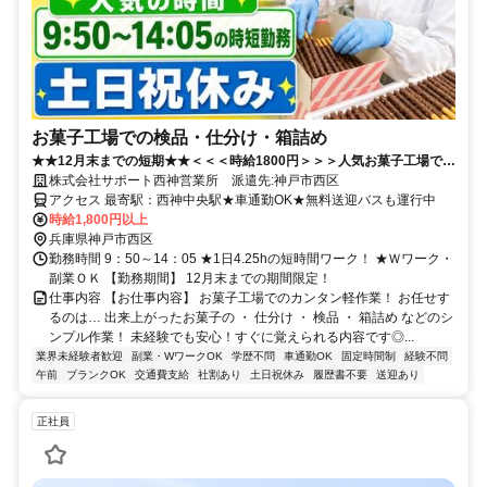
お菓子工場での検品・仕分け・箱詰め
★★12月末までの短期★★＜＜＜時給1800円＞＞＞人気お菓子工場での
カンタン作業♪
株式会社サポート西神営業所 派遣先:神戸市西区
アクセス 最寄駅：西神中央駅★車通勤OK★無料送迎バスも運行中
時給1,800円以上
兵庫県神戸市西区
勤務時間 9：50～14：05 ★1日4.25hの短時間ワーク！ ★Ｗワーク・
副業ＯＫ 【勤務期間】 12月末までの期間限定！
仕事内容 【お仕事内容】 お菓子工場でのカンタン軽作業！ お任せす
るのは… 出来上がったお菓子の ・ 仕分け ・ 検品 ・ 箱詰め などのシ
ンプル作業！ 未経験でも安心！すぐに覚えられる内容です◎...
業界未経験者歓迎
副業・WワークOK
学歴不問
車通勤OK
固定時間制
経験不問
午前
ブランクOK
交通費支給
社割あり
土日祝休み
履歴書不要
送迎あり
正社員