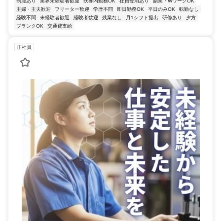
制服あり
業界未経験者歓迎
扶養内勤務OK
社員登用あり
副業・WワークOK
主婦・主夫歓迎
フリーター歓迎
学歴不問
即日勤務OK
平日のみOK
転勤なし
経験不問
未経験者歓迎
経験者歓迎
残業なし
月1シフト提出
研修あり
夕方
ブランクOK
交通費支給
正社員