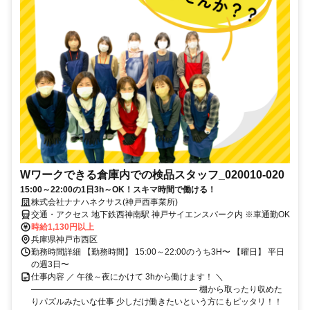
Wワークできる倉庫内での検品スタッフ_020010-020
15:00～22:00の1日3h～OK！スキマ時間で働ける！
株式会社ナナハネクサス(神戸西事業所)
交通・アクセス 地下鉄西神南駅 神戸サイエンスパーク内 ※車通勤OK
時給1,130円以上
兵庫県神戸市西区
勤務時間詳細 【勤務時間】 15:00～22:00のうち3H〜 【曜日】 平日
の週3日〜
仕事内容 ／ 午後～夜にかけて 3hから働けます！ ＼
―――――――――――――――――――― 棚から取ったり収めた
りパズルみたいな仕事 少しだけ働きたいという方にもピッタリ！！