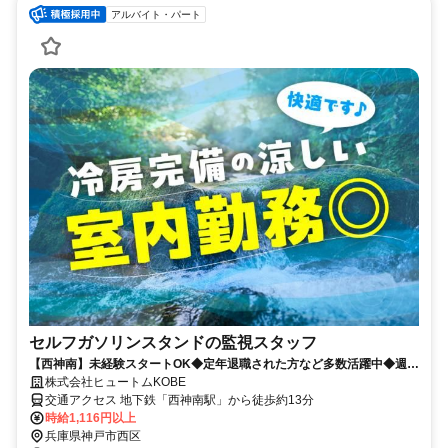
アルバイト・パート
セルフガソリンスタンドの監視スタッフ
【西神南】未経験スタートOK◆定年退職された方など多数活躍中◆週2
日の勤務◆副業も◎
株式会社ヒュートムKOBE
交通アクセス 地下鉄「西神南駅」から徒歩約13分
時給1,116円以上
兵庫県神戸市西区