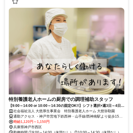
特別養護老人ホームの厨房での調理補助スタッフ
【9:00～14:00 or 10:00～14:30の固定OK!!】シフト選択×週3日～4日で
OK!!残業なし◎未経験・ブランクOK!!|介護施設での調理補助スタッフ|
社会福祉法人 大慈厚生事業会 特別養護老人ホーム 大慈弥勒園
兵庫県神戸市西区
通勤アクセス ・神戸市営地下鉄西神・山手線/西神南駅より徒歩15分
・マイカー通勤OK(無料駐車場あり)
時給1,120円～1,150円
兵庫県神戸市西区
勤務時間 ①9:00～14:00（休憩なし） ②10:00～14:30（休憩なし）