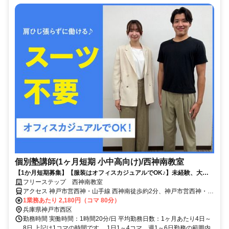
個別塾講師(1ヶ月短期 小中高向け)/西神南教室
【1か月短期募集】【服装はオフィスカジュアルでOK♪】未経験、大学
生活躍！得意科目からスタート！週1、1コマ～OK！
フリーステップ 西神南教室
アクセス 神戸市営西神・山手線 西神南徒歩約2分、神戸市営西神・山
手線 伊川谷北出口徒歩約30分、神戸市営西神・山手線 西神中央西出
1業務あたり 2,180円（コマ 80分）
口徒歩約39分 神戸市交通局神戸市営地下鉄西神・山手線（山手線）
兵庫県神戸市西区
「西神南駅」より徒歩2分
勤務時間 実働時間：1時間20分/日 平均勤務日数：1ヶ月あたり4日～
8日 上記は1コマの時間です。 1日1～4コマ、週1～6日勤務の範囲内