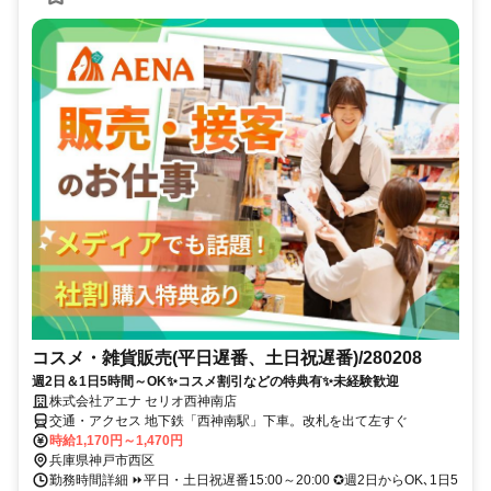
コスメ・雑貨販売(平日遅番、土日祝遅番)/280208
週2日＆1日5時間～OK✨コスメ割引などの特典有✨未経験歓迎
株式会社アエナ セリオ西神南店
交通・アクセス 地下鉄「西神南駅」下車。改札を出て左すぐ
時給1,170円～1,470円
兵庫県神戸市西区
勤務時間詳細 ⏩平日・土日祝遅番15:00～20:00 ✪週2日からOK､1日5