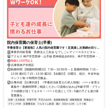
院内保育園の保育士(早番)
早番保育士【要資格】人気の院内保育園です！定員達し次第締め切りま
すのでお早めにご応募ください
事業所内保育園 医療法人三友会 なでしこレディースホスピタル な
でしこ保育園
アクセス 神戸市営西神・山手線 西神南徒歩約8分、神戸市営西神・山
手線 伊川谷北出口徒歩約24分、神戸市営西神・山手線 西神中央西出
時給1,150円以上
口徒歩約45分
兵庫県神戸市西区
勤務時間 【開園時間/曜日】 7:30～18:30/月～土 勤務時間例: 7:15～
12:00 週4日 7:15～13:30 週3日 【休園日】 日曜日、祝日、年末年始
※シフト制 ※時間外労働あ...
仕事内容 【仕事内容】 《早番担当保育士の求人情報》 パート保育士
募集中！勤務時間帯ご相談ください◎資格があれば年齢不問・ブラン
クや経験が浅くてもＯＫ！ パート社員として0～5歳の子ども達の保
育業務を...
主婦・主夫歓迎
学歴不問
平日のみOK
未経験者歓迎
経験者歓迎
研修あり
ブランクOK
交通費支給
フルタイム歓迎
週2・3日からOK
シフト制