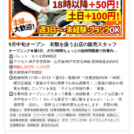
9月中旬オープン 衣類を扱うお店の販売スタッフ
オープニング★週3日、夕方3時間ちょっとの短時間勤務で扶養内
OK◎18時～・土日は時給ＵＰ★ファッション・雑貨好きさん歓迎
パレット セリオ西神南店
アクセス 神戸市営西神・山手線/神戸市営北神線 西神南徒歩約6分
時給1,181円～1,331円
兵庫県神戸市西区
勤務時間 17:00～20:15 ＊週3日～勤務OK ＊扶養控除内OK ＊時間・
曜日応相談 ＊家庭や子供の用事でお休み調整可！ ご家庭の都合や用
事を考慮してシフトを決定 「子どもの学校行事」「家族...
仕事内容 オープニングスタッフ募集！未経験者・ブランクも応援♪ 9
月中旬オープン！ キレイな新店で一緒に働きませんか♪ ・レジ ・売
場管理 ・品出し ・清掃 などの軽作業をお任せします。 衣類や雑...
制服あり
業界未経験者歓迎
扶養内勤務OK
社員登用あり
1日4時間以内OK
主婦・主夫歓迎
フリーター歓迎
バイク通勤OK
学歴不問
学生歓迎
転勤なし
未経験者歓迎
経験者歓迎
研修あり
夕方
ブランクOK
オープニングスタッフ
交通費支給
長期歓迎
駅近5分以内