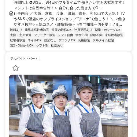
時間以上 ✪週3日、週4日やフルタイムで 働きたい方も大歓迎です！
＜シフトは自己申告制！＞ 自分に合った働き方でO...
仕事内容 ／ 大阪、京都、兵庫、 滋賀、奈良、和歌山で大人気！ TV
やSNSで話題のオフプライスショップ "アエナ"で働こう！ ＼ ＜働き
やすさ抜群✨人気コスメ・雑貨販売＞ ⭐専門知識一切不要！ノル...
制服あり
業界未経験者歓迎
扶養内勤務OK
社員登用あり
副業・WワークOK
主婦・主夫歓迎
フリーター歓迎
シフト自由
学歴不問
経験不問
未経験者歓迎
経験者歓迎
ネイルOK
残業なし
ブランクOK
長期歓迎
フルタイム歓迎
週2・3日からOK
シフト制
社割あり
アルバイト・パート