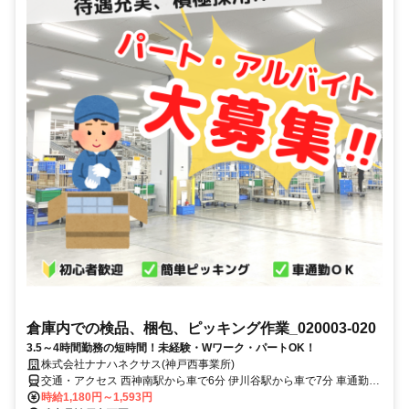
倉庫内での検品、梱包、ピッキング作業_020003-020
3.5～4時間勤務の短時間！未経験・Wワーク・パートOK！
株式会社ナナハネクサス(神戸西事業所)
交通・アクセス 西神南駅から車で6分 伊川谷駅から車で7分 車通勤可
能◎
時給1,180円～1,593円