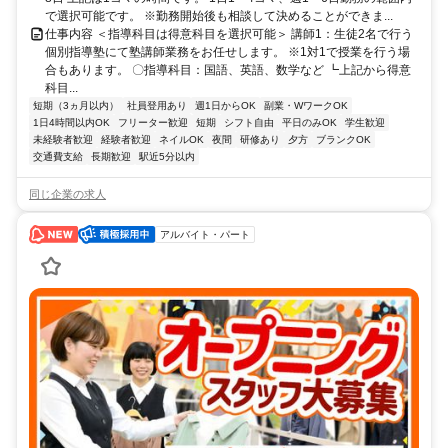
で選択可能です。 ※勤務開始後も相談して決めることができま...
仕事内容 ＜指導科目は得意科目を選択可能＞ 講師1：生徒2名で行う
個別指導塾にて塾講師業務をお任せします。 ※1対1で授業を行う場
合もあります。 〇指導科目：国語、英語、数学など ┗上記から得意
科目...
短期（3ヵ月以内）
社員登用あり
週1日からOK
副業・WワークOK
1日4時間以内OK
フリーター歓迎
短期
シフト自由
平日のみOK
学生歓迎
未経験者歓迎
経験者歓迎
ネイルOK
夜間
研修あり
夕方
ブランクOK
交通費支給
長期歓迎
駅近5分以内
同じ企業の求人
アルバイト・パート