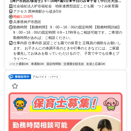
【神戸市西区/保育士】9～16時×週5日★平日のみ★子育て中の方大活躍
中★家庭優先で働けます★駐車場代無料★定員196名の認定こども園で
社会福祉法人枦谷福祉会 幼保連携型認定こども園 つぐみ保育園
す！
アクセス 西神南駅から徒歩5分
時給1,150円
兵庫県神戸市西区
勤務時間 【勤務時間】 9：00～16：00の固定時間 【勤務時間詳細】
9：00～16：00の固定時間 ※9～17時等もご相談可能です。ご希望の
勤務時間があれば、ご相談ください。
仕事内容 仕事内容 認定こども園での保育士 正職員の補助をお願いし
ます。 お子さんにの体調不良のときや行事のときなどには、ご家庭
を優先してお休みを取っていただけるので、 子育て中でも仕事とプ
ライベー...
バイク通勤OK
車通勤OK
固定時間制
交通費全額支給
友達と応募OK
アルバイト・パート