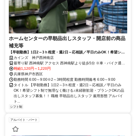
ホームセンターの早朝品出しスタッフ・開店前の商品
補充等
【早朝勤務】1日2～3ｈ程度・週2日～応相談／平日のみOK！希望シフ
ト制で無理なく働ける♪未経験歓迎・ブランクOKの品出しスタッフ募
カインズ 神戸西神南店
集！！
最寄り駅 西神南駅 アクセス 西神南駅より徒歩5分 ※車・バイク通勤
ＯＫ（店舗により異なる）
時給1,120円～1,220円
兵庫県神戸市西区
勤務時間 6:00～9:00※2～3時間程度 勤務時間備考 6:00～9:00
タイトル 【早朝勤務】1日2～3ｈ程度・週2日～応相談／平日のみ
OK！希望シフト制で無理なく働ける♪未経験歓迎・ブランクOKの品
出しスタッフ募集！！ 職種 早朝品出しスタッフ 雇用形態 アルバイ
ト...
シフト制
アルバイト・パート