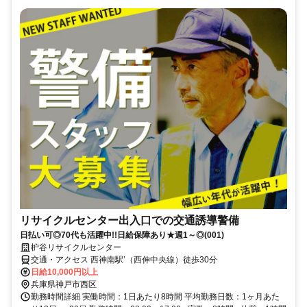
リサイクルセンター出入口での交通誘導警備
日払い可◎70代も活躍中!!日給保障あり★週1～◎(001)
枦谷リサイクルセンター
交通・アクセス 西神南駅’（西伸中央線）徒歩30分
日給10,000円以上
兵庫県神戸市西区
勤務時間詳細 実働時間：1日あたり8時間 平均勤務日数：1ヶ月あた