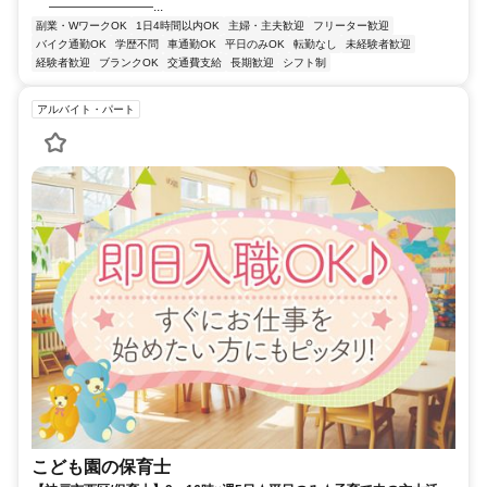
――――――――...
副業・WワークOK
1日4時間以内OK
主婦・主夫歓迎
フリーター歓迎
バイク通勤OK
学歴不問
車通勤OK
平日のみOK
転勤なし
未経験者歓迎
経験者歓迎
ブランクOK
交通費支給
長期歓迎
シフト制
アルバイト・パート
こども園の保育士