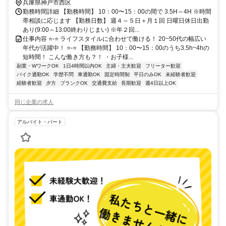
兵庫県神戸市西区
勤務時間詳細 【勤務時間】 10：00〜15：00の間で 3.5H～4H ※時間
帯相談に応じます 【勤務日数】 週４～５日＋月１回 日曜日休日出勤
あり(9:00～13:00終わりじまい) ※年２回...
仕事内容 ⭐-⭐ ライフスタイルに合わせて働ける！ 20~50代の幅広い
年代が活躍中！ ⭐-⭐ 【勤務時間】 10：00〜15：00のうち3.5h~4hの
短時間！ こんな働き方も？！ ・お子様...
副業・WワークOK
1日4時間以内OK
主婦・主夫歓迎
フリーター歓迎
バイク通勤OK
学歴不問
車通勤OK
固定時間制
平日のみOK
未経験者歓迎
経験者歓迎
夕方
ブランクOK
交通費支給
長期歓迎
週4日以上OK
同じ企業の求人
アルバイト・パート