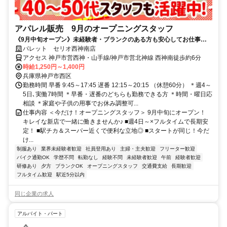
アパレル販売 9月のオープニングスタッフ
《9月中旬オープン》未経験者・ブランクのある方も安心してお仕事で
きる◎週4～5日で収入安定！声かけなしの店舗スタッフ◎社保完備
パレット セリオ西神南店
アクセス 神戸市営西神・山手線/神戸市営北神線 西神南徒歩約6分
時給1,250円～1,400円
兵庫県神戸市西区
勤務時間 早番 9:45～17:45 遅番 12:15～20:15 （休憩60分） ＊週4～
5日､実働7時間 ＊早番・遅番のどちらも勤務できる方 ＊時間・曜日応
相談 ＊家庭や子供の用事でお休み調整可...
仕事内容 ＜今だけ！オープニングスタッフ＞ 9月中旬にオープン！
キレイな新店で一緒に働きませんか♪ ■週4日～×フルタイムで長期安
定！ ■駅チカ＆スーパー近くで便利な立地◎ ■スタートが同じ！今だ
け...
制服あり
業界未経験者歓迎
社員登用あり
主婦・主夫歓迎
フリーター歓迎
バイク通勤OK
学歴不問
転勤なし
経験不問
未経験者歓迎
午前
経験者歓迎
研修あり
夕方
ブランクOK
オープニングスタッフ
交通費支給
長期歓迎
フルタイム歓迎
駅近5分以内
同じ企業の求人
アルバイト・パート