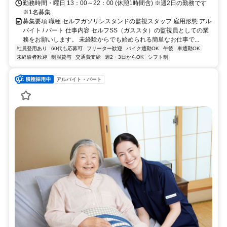
勤務時間・曜日 13：00～22：00 (休憩1時間含) ※週2日の勤務です
※1名募集
募集要項 職種 セルフガソリンスタンドの監視スタッフ 雇用形態 アル
バイト / パート 仕事内容 セルフSS（ガススタ）の監視員としての業
務をお願いします。 未経験からでも始められる簡単なお仕事で...
社員登用あり
60代も応募可
フリーター歓迎
バイク通勤OK
午後
車通勤OK
未経験者歓迎
制服貸与
交通費支給
週2・3日からOK
シフト制
アルバイト・パート