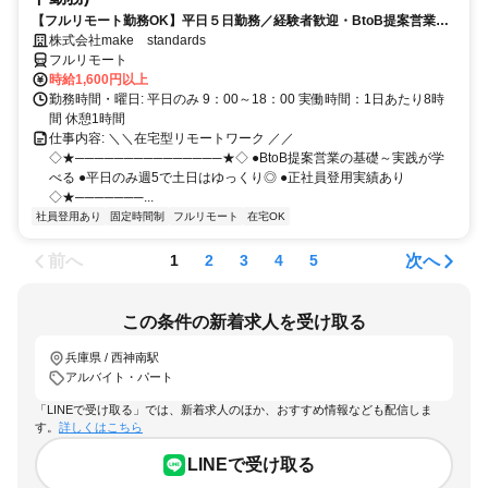
【フルリモート勤務OK】平日５日勤務／経験者歓迎・BtoB提案営業で
スキルアップ
株式会社make standards
フルリモート
時給1,600円以上
勤務時間・曜日: 平日のみ 9：00～18：00 実働時間：1日あたり8時
間 休憩1時間
仕事内容: ＼＼在宅型リモートワーク ／／
◇★───────────────★◇ ●BtoB提案営業の基礎～実践が学
べる ●平日のみ週5で土日はゆっくり◎ ●正社員登用実績あり
◇★───────...
社員登用あり
固定時間制
フルリモート
在宅OK
前へ
次へ
1
2
3
4
5
この条件の新着求人を受け取る
兵庫県 / 西神南駅
アルバイト・パート
「LINEで受け取る」では、新着求人のほか、おすすめ情報なども配信しま
す。
詳しくはこちら
LINEで受け取る