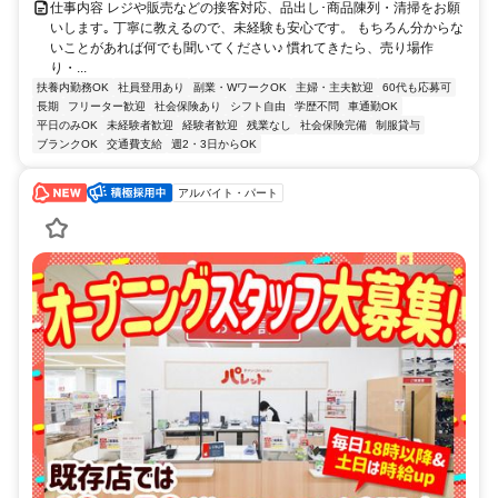
仕事内容 レジや販売などの接客対応、品出し･商品陳列・清掃をお願
いします｡ 丁寧に教えるので、未経験も安心です。 もちろん分からな
いことがあれば何でも聞いてください♪ 慣れてきたら、売り場作
り・...
扶養内勤務OK
社員登用あり
副業・WワークOK
主婦・主夫歓迎
60代も応募可
長期
フリーター歓迎
社会保険あり
シフト自由
学歴不問
車通勤OK
平日のみOK
未経験者歓迎
経験者歓迎
残業なし
社会保険完備
制服貸与
ブランクOK
交通費支給
週2・3日からOK
アルバイト・パート