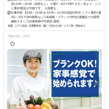
③13:00～18:30（休憩なし） ※週3～4日でOK!! ※①～③より、シフ
ト選択/固定が可能です。 ※残業な...
仕事内容 【9:00～14:00 or 10:00～14:30の固定OK!!】シフト選択×週
3日～4日でOK!!残業なし◎未経験・ブランクOK!!|介護施設での調理
補助スタッフ|兵庫県神戸市西区 調理...
急募
シフト自由
交通費支給
週2・3日からOK
シフト制
昇給あり
アルバイト・パート