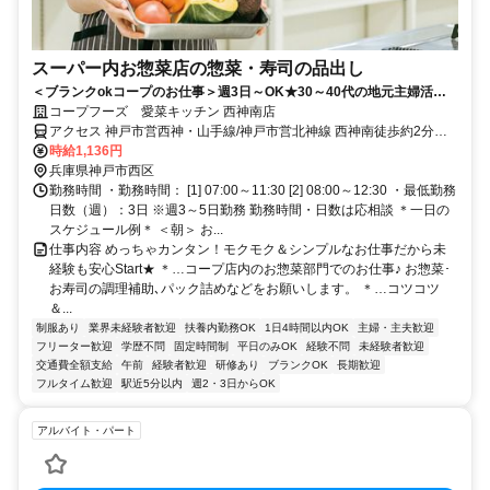
スーパー内お惣菜店の惣菜・寿司の品出し
＜ブランクokコープのお仕事＞週3日～OK★30～40代の地元主婦活躍
中！短時間＆単純作業で復帰に◎仕事後はお買い物も◎
コープフーズ 愛菜キッチン 西神南店
アクセス 神戸市営西神・山手線/神戸市営北神線 西神南徒歩約2分、
神戸市営西神・山手線 伊川谷北出口徒歩約30分、神戸市営西神・山
時給1,136円
手線/神戸市営北神線 西神中央西出口徒歩約39分
兵庫県神戸市西区
勤務時間 ・勤務時間： [1] 07:00～11:30 [2] 08:00～12:30 ・最低勤務
日数（週）：3日 ※週3～5日勤務 勤務時間・日数は応相談 ＊一日の
スケジュール例＊ ＜朝＞ お...
仕事内容 めっちゃカンタン！モクモク＆シンプルなお仕事だから未
経験も安心Start★ ＊…コープ店内のお惣菜部門でのお仕事♪ お惣菜･
お寿司の調理補助､パック詰めなどをお願いします。 ＊…コツコツ
＆...
制服あり
業界未経験者歓迎
扶養内勤務OK
1日4時間以内OK
主婦・主夫歓迎
フリーター歓迎
学歴不問
固定時間制
平日のみOK
経験不問
未経験者歓迎
交通費全額支給
午前
経験者歓迎
研修あり
ブランクOK
長期歓迎
フルタイム歓迎
駅近5分以内
週2・3日からOK
アルバイト・パート