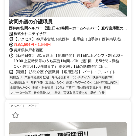
訪問介護の介護職員
西神南/訪問ヘルパー【週1日＆1時間～ホームヘルパー】直行直帰型のお
仕事♪空いてる時間を活用して働きませんか？
株式会社ニチイ学館
【アクセス】 神戸市営地下鉄西神・山手線（山手線）西神南駅 徒歩2
分 ■住 所 兵庫県 神戸市西区 井吹台東町1-1-1西神南ｾﾝﾀｰﾋﾞﾙ3F ■アク
時給1,504円～1,544円
セス 神戸市営地下鉄西神・山手線（山手線）西神南駅 徒歩2分
兵庫県神戸市西区
【勤務日数】 週1日以上 【勤務時間】 週1日以上／シフト制 8:00～
19:00 上記時間帯のうち実働1時間～OK（週1回・月5時間～勤務
OK・最大月150時間まで） ※休憩：1日の勤務時間に応...
【職種】 訪問介護 介護職員 【雇用形態】 パート・アルバイト
制服あり
業界未経験者歓迎
育休延長あり
ランチタイム
扶養内勤務OK
社員登用あり
無料研修
週1日からOK
副業・WワークOK
1日4時間以内OK
土日祝のみOK
主婦・主夫歓迎
60代も応募可
資格取得支援あり
長期
フリーター歓迎
社会保険あり
産休・育休取得実績あり
早朝
午後
アルバイト・パート