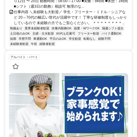
り12日 〜 20日 勤務時間：08:00～17:00 ■実働：8時間 ■休憩：1時間
■シフト（週3日の勤務）相談可 無理のな...
仕事内容 ＼未経験も大歓迎／ 学生・フリーター・ミドル・シニアな
ど 20～70代の幅広い世代が活躍中です！ 丁寧な研修制度もしっかり
しているので 未経験の方でもご安心ください。 ＊＊＊＊＊＊＊＊...
制服あり
業界未経験者歓迎
扶養内勤務OK
副業・WワークOK
隔週シフト提出
土日祝のみOK
主婦・主夫歓迎
60代も応募可
フリーター歓迎
バイク通勤OK
短期
学歴不問
車通勤OK
平日のみOK
学生歓迎
転勤なし
経験不問
未経験者歓迎
午前
経験者歓迎
アルバイト・パート