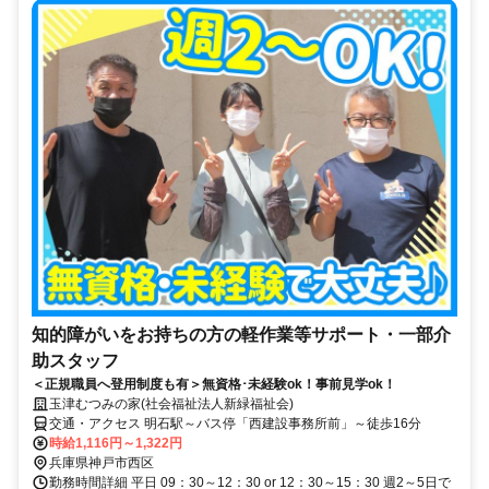
知的障がいをお持ちの方の軽作業等サポート・一部介
助スタッフ
＜正規職員へ登用制度も有＞無資格･未経験ok！事前見学ok！
玉津むつみの家(社会福祉法人新緑福祉会)
交通・アクセス 明石駅～バス停「西建設事務所前」～徒歩16分
時給1,116円～1,322円
兵庫県神戸市西区
勤務時間詳細 平日 09：30～12：30 or 12：30～15：30 週2～5日で