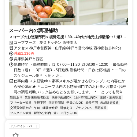
スーパー内の調理補助
＜コープのお惣菜部門＞復帰応援！30～40代の地元主婦活躍中！週3日
～短時間OKで子育て両立♪特売品情報もイチ早くGET☆
コープフーズ 愛菜キッチン 西神南店
アクセス 神戸市営西神・山手線/神戸市営北神線 西神南徒歩約2分、
神戸市営西神・山手線 伊川谷北出口徒歩約30分、神戸市営西神・山
時給1,136円
手線/神戸市営北神線 西神中央西出口徒歩約39分
兵庫県神戸市西区
勤務時間 ・勤務時間： [1] 07:00～11:30 [2] 08:00～12:30 ・最低勤務
日数（週）：3日 ※週3～5日勤務 勤務時間・日数は応相談 ＊一日の
スケジュール例＊ ＜朝＞ お...
仕事内容 ＜未経験ok＞家事スキルが活かせる◎シンプルな内容だか
ら安心Start★ ＊…コープ店内のお惣菜部門でのお仕事♪ お惣菜･お寿
司の調理補助､パック詰めなどをお願いします。 ＊…とっても簡単...
制服あり
業界未経験者歓迎
扶養内勤務OK
1日4時間以内OK
主婦・主夫歓迎
フリーター歓迎
学歴不問
固定時間制
平日のみOK
経験不問
未経験者歓迎
交通費全額支給
午前
経験者歓迎
研修あり
ブランクOK
長期歓迎
フルタイム歓迎
駅近5分以内
週2・3日からOK
アルバイト・パート