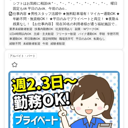
シフトはお気軽に相談ok *・。*・。*・。*・。*・。*・。*・。 曜日
固定もok 平日のみok、午前のみo...
仕事内容 ★男性スタッフ活躍中 ★無料駐車場有！マイカー通勤OK ★
年齢不問・無資格OK！ ★平日のみでプライベートと両立！ ★夜勤＆
残業なし！ 【お仕事内容】 現在30名の利用者様が通う福祉施設で...
業界未経験者歓迎
扶養内勤務OK
社員登用あり
副業・WワークOK
1日4時間以内OK
主婦・主夫歓迎
フリーター歓迎
バイク通勤OK
早朝
学歴不問
車通勤OK
即日勤務OK
固定時間制
職場見学可
平日のみOK
転勤なし
経験不問
未経験者歓迎
午前
経験者歓迎
アルバイト・パート