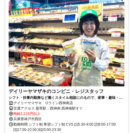
デイリーヤマザキのコンビニ・レジスタッフ
シフト・扶養内勤務など働くスタイル相談にのるので、家事・趣味・学
校などプライベートと両立できます！
デイリーヤマザキ Uライン西神南店
交通アクセス 最寄駅：西神南 西神南駅すぐ
時給1,116円以上
兵庫県神戸市西区
勤務時間 シフト制 希望シフト制 CVS [1]5:30-9:00 [2]9:00-17:00
[3]17:00-22:00 [4]20:00-23:30