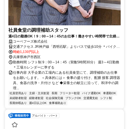
社員食堂の調理補助スタッフ
週4日の勤務OK！9：00～14：45のお仕事！働きやすい時間帯で主婦さ
んや子育てママも活躍中！
コーベフーズ株式会社
交通アクセス JR神戸線「西明石駅」よりバスで徒歩10分 ＊バイク・
自転車通勤OK！
時給1,130円以上
兵庫県神戸市西区
勤務時間 シフト制 9：00～14：45（実働5時間30分） 週3～4日勤務
＊工場カレンダーに準ずる
仕事内容 大手企業の工場内にある社員食堂にて、調理補助のお仕事
をお願いします。 ＜具体的には＞ 食事の盛り付け、配膳 接客 調理器
具、食器の洗浄・片付け など ◆栄養士の献立に沿って、和洋中の調
理...
社員登用あり
主婦・主夫歓迎
長期
フリーター歓迎
バイク通勤OK
車通勤OK
未経験者歓迎
経験者歓迎
社会保険完備
ブランクOK
交通費支給
シフト制
長期休暇あり
週4日以上OK
食事補助あり
アルバイト・パート