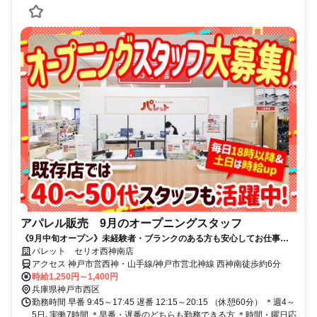
アパレル販売 9月のオープニングスタッフ
《9月中旬オープン》未経験者・ブランクのある方も安心してお仕事で
きる◎週4～5日で収入安定！声かけなしの店舗スタッフ◎社保完備
パレット セリオ西神南店
アクセス 神戸市営西神・山手線/神戸市営北神線 西神南徒歩約6分
時給1,250円～1,400円
兵庫県神戸市西区
勤務時間 早番 9:45～17:45 遅番 12:15～20:15 （休憩60分） ＊週4～
5日､実働7時間 ＊早番・遅番のどちらも勤務できる方 ＊時間・曜日応