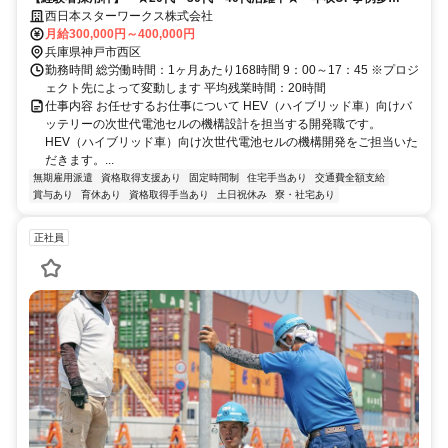
数！！
西日本スターワークス株式会社
月給300,000円～400,000円
兵庫県神戸市西区
勤務時間 総労働時間：1ヶ月あたり168時間 9：00～17：45 ※プロジ
ェクト先によって変動します 平均残業時間：20時間
仕事内容 お任せするお仕事について HEV（ハイブリッド車）向けバ
ッテリーの次世代電池セルの機構設計を担当する開発職です。
HEV（ハイブリッド車）向け次世代電池セルの機構開発をご担当いた
だきます。...
無期雇用派遣
資格取得支援あり
固定時間制
住宅手当あり
交通費全額支給
賞与あり
育休あり
資格取得手当あり
土日祝休み
寮・社宅あり
正社員