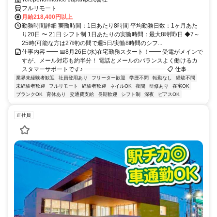
フルリモート
月給218,400円以上
勤務時間詳細 実働時間：1日あたり8時間 平均勤務日数：1ヶ月あた
り20日 〜 21日 シフト制 1日あたりの実働時間：最大8時間/日 ◆7～
25時(可能な方は27時)の間で週5日/実働8時間のシフ...
仕事内容 ━━ 📅8月26日(水)在宅勤務スタート！━━ 受電がメインで
すが、メール対応も約半分！ 電話とメールのバランスよく働けるカ
スタマーサポートです♪ ━━━━━━━━━━━━━━ 📋 仕事...
業界未経験者歓迎
社員登用あり
フリーター歓迎
学歴不問
転勤なし
経験不問
未経験者歓迎
フルリモート
経験者歓迎
ネイルOK
夜間
研修あり
在宅OK
ブランクOK
育休あり
交通費支給
長期歓迎
シフト制
深夜
ピアスOK
正社員