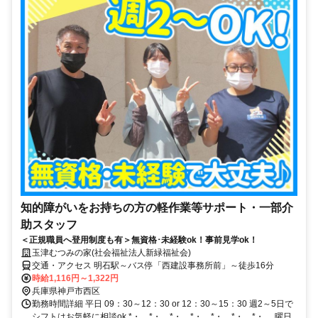
知的障がいをお持ちの方の軽作業等サポート・一部介
助スタッフ
＜正規職員へ登用制度も有＞無資格･未経験ok！事前見学ok！
玉津むつみの家(社会福祉法人新緑福祉会)
交通・アクセス 明石駅～バス停「西建設事務所前」～徒歩16分
時給1,116円～1,322円
兵庫県神戸市西区
勤務時間詳細 平日 09：30～12：30 or 12：30～15：30 週2～5日で
シフトはお気軽に相談ok *・。*・。*・。*・。*・。*・。*・。 曜日