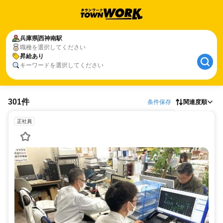
兵庫県
西神南駅
職種を選択してください
昇給あり
キーワードを選択してください
301件
条件保存
関連度順
正社員