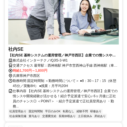
社内SE
【社内SE 基幹システムの運用管理／神戸市西区】企業での情シスや開
発経験が活かせる！紹介予定派遣で安心♪ 6ヶ月後に正社員のチャンス◎
株式会社インターテクノ/QJIS-3-W1
交通アクセス 最寄駅：西神南駅 神戸市営西神山手線 西神南駅（車5
分） 神戸市営バス「ハイテク6番」バス停から徒歩2分 ※車通勤OK！
時給1,700円～1,800円
兵庫県神戸市西区
勤務時間 固定時間制 ＜勤務時間について＞ ●8：30～17：15（休憩
45分／実働8H） ●残業：月平均20H
仕事内容 【社内SE 基幹システムの運用管理／神戸市西区】企業での
情シスや開発経験が活かせる！紹介予定派遣で安心♪ 6ヶ月後に正社
員のチャンス◎ ＜POINT＞ ・紹介予定派遣で正社員登用あり ・勤
務...
社員登用あり
固定時間制
平日のみOK
転勤なし
経験不問
研修あり
社会保険完備
賞与あり
交通費支給
長期休暇あり
土日祝休み
昇給あり