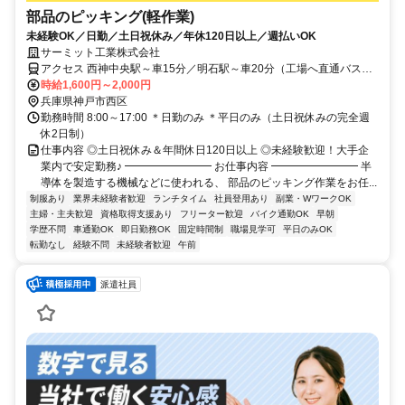
部品のピッキング(軽作業)
未経験OK／日勤／土日祝休み／年休120日以上／週払いOK
サーミット工業株式会社
アクセス 西神中央駅～車15分／明石駅～車20分（工場へ直通バス
有） ※車通勤OK（駐車場無料）
時給1,600円～2,000円
兵庫県神戸市西区
勤務時間 8:00～17:00 ＊日勤のみ ＊平日のみ（土日祝休みの完全週
休2日制）
仕事内容 ◎土日祝休み＆年間休日120日以上 ◎未経験歓迎！大手企
業内で安定勤務♪ ━━━━━━━━ お仕事内容 ━━━━━━━━ 半
導体を製造する機械などに使われる、 部品のピッキング作業をお任...
制服あり
業界未経験者歓迎
ランチタイム
社員登用あり
副業・WワークOK
主婦・主夫歓迎
資格取得支援あり
フリーター歓迎
バイク通勤OK
早朝
学歴不問
車通勤OK
即日勤務OK
固定時間制
職場見学可
平日のみOK
転勤なし
経験不問
未経験者歓迎
午前
派遣社員