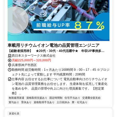
車載用リチウムイオン電池の品質管理エンジニア
【経験者採用枠】 ★20代・30代・40代活躍中★ 年収UP事例多
数！！★★
西日本スターワークス株式会社
月給225,000円～320,000円
兵庫県神戸市西区
勤務時間 総労働時間：1ヶ月あたり168時間 9：00～17：45 ※プロジ
ェクト先によって変動します 平均残業時間：20時間
仕事内容 お任せするお仕事について 電気自動車向けのリチウムイオ
ン電池の 品質管理業務をお任せします。 生産体制を拡充して量産化
を進める中、 品質の管理や向上に向けた増員募集です。 【想定業
務】 ...
無期雇用派遣
資格取得支援あり
固定時間制
住宅手当あり
交通費全額支給
賞与あり
育休あり
資格取得手当あり
土日祝休み
寮・社宅あり
派遣社員