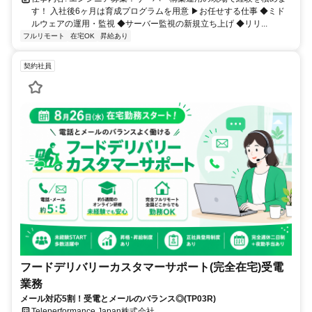
す！ 入社後6ヶ月は育成プログラムを用意 ▶お任せする仕事 ◆ミド
ルウェアの運用・監視 ◆サーバー監視の新規立ち上げ ◆リリ...
フルリモート
在宅OK
昇給あり
契約社員
フードデリバリーカスタマーサポート(完全在宅)受電
業務
メール対応5割！受電とメールのバランス◎(TP03R)
Teleperformance Japan株式会社