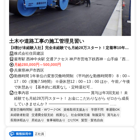
土木や道路工事の施工管理見習い
【8割が未経験入社】完全未経験でも月給28万スタート！定着率10年以
上で、続ける方が多数！残業なし&現場へ直行直帰も可能です。
株式会社住田建設
最寄駅 西神中央駅 交通アクセス 神戸市営地下鉄西神・山手線「西神
月給280,000円～500,000円
中央駅」「西神南駅」より車で約6分 ●車通勤OK ●駐車場あり
兵庫県神戸市西区
勤務時間 1年単位の変形労働時間制 《平均的な勤務時間帯》 8：00～
17：00（実働7.5時間） ※昼休憩12：00～13：00 ほか、午前／午後
で休憩あり 【基本的に残業なし・定時退社可...
仕事内容 ━━━━━━━━━━━━━━━━ 賞与は年3回支給！ 未
経験でも月給28万円スタート！ お金にこだわりながら ゼロから成長
していきませんか？ ━━━━━━━━━━━━━━━━ …...
変形労働時間制
副業・WワークOK
資格取得支援あり
学歴不問
車通勤OK
未経験者歓迎
交通費全額支給
残業なし
社会保険完備
制服貸与
賞与あり
長期休暇あり
昇給あり
食事補助あり
ひげOK
髪型・髪色自由
正社員