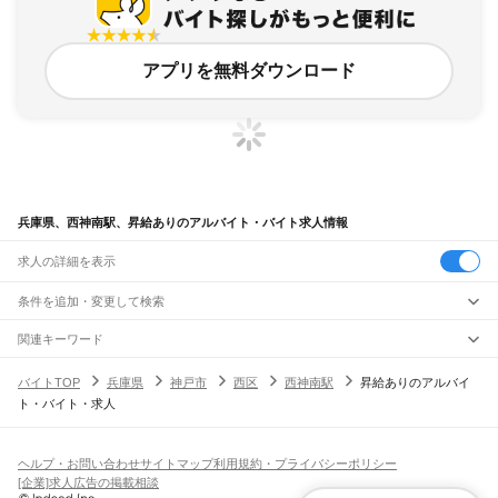
アプリを無料ダウンロード
兵庫県、西神南駅、昇給ありのアルバイト・バイト求人情報
求人の詳細を表示
条件を追加・変更して検索
市区町村を追加・変更
関連キーワード
完全在宅ワーク 全国
シール貼り 在宅
現在地周辺
ガチャガチャ
犬カフェ
兵庫県
駅を追加・変更
バイトTOP
兵庫県
神戸市
西区
西神南駅
昇給ありのアルバイ
兵庫県
すべて
ト・バイト・求人
神戸市
すべて
職種を追加・変更
JR神戸線(大阪～神戸)
東灘区
灘区
兵庫区
長田区
須磨区
垂水区
北区
中央区
西区
尼崎駅
立花駅
甲子園口駅
西宮駅
さくら夙川駅
芦屋駅
甲南山手駅
摂津本山駅
住吉駅
飲食・フードサービス
姫路市
尼崎市
明石市
西宮市
洲本市
芦屋市
伊丹市
相生市
豊岡市
加古川市
赤穂市
特徴を追加・変更
六甲道駅
摩耶駅
灘駅
三ノ宮駅
元町駅
神戸駅
飲食・フードサービス
すべて
ヘルプ・お問い合わせ
サイトマップ
利用規約・プライバシーポリシー
西脇市
宝塚市
三木市
高砂市
川西市
小野市
三田市
加西市
丹波篠山市
養父市
ホールスタッフ
キッチンスタッフ
皿洗い・洗い場
精肉・鮮魚加工
給食調理
人気
[企業]求人広告の掲載相談
JR神戸線(神戸～姫路)
丹波市
南あわじ市
朝来市
淡路市
宍粟市
加東市
たつの市
川辺郡
多可郡
加古郡
雇用形態を追加・変更
パン屋（ベーカリー）
フードカウンター販売員
バー（BAR）・バーテンダー