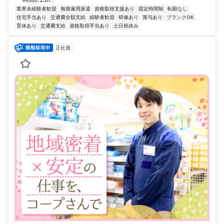
時間8.15h...
業界未経験者歓迎
無期雇用派遣
資格取得支援あり
固定時間制
転勤なし
住宅手当あり
交通費全額支給
経験者歓迎
研修あり
賞与あり
ブランクOK
育休あり
交通費支給
資格取得手当あり
土日祝休み
正社員