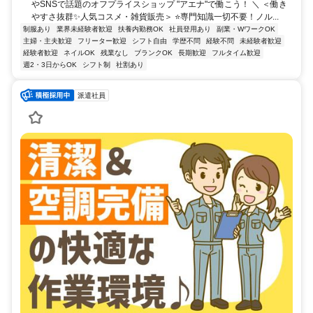
やSNSで話題のオフプライスショップ "アエナ"で働こう！ ＼ ＜働き
やすさ抜群✨人気コスメ・雑貨販売＞ ⭐専門知識一切不要！ノル...
制服あり
業界未経験者歓迎
扶養内勤務OK
社員登用あり
副業・WワークOK
主婦・主夫歓迎
フリーター歓迎
シフト自由
学歴不問
経験不問
未経験者歓迎
経験者歓迎
ネイルOK
残業なし
ブランクOK
長期歓迎
フルタイム歓迎
週2・3日からOK
シフト制
社割あり
派遣社員