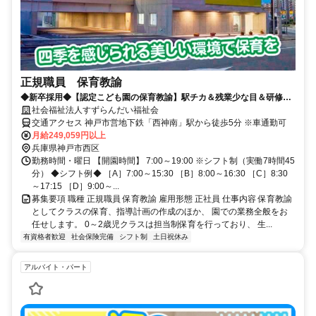
正規職員 保育教諭
◆新卒採用◆【認定こども園の保育教諭】駅チカ＆残業少な目＆研修充
実！アットホームな環境♪
社会福祉法人すずらんだい福祉会
交通アクセス 神戸市営地下鉄「西神南」駅から徒歩5分 ※車通勤可
月給249,059円以上
兵庫県神戸市西区
勤務時間・曜日 【開園時間】 7:00～19:00 ※シフト制（実働7時間45
分） ◆シフト例◆ ［A］7:00～15:30 ［B］8:00～16:30 ［C］8:30
～17:15 ［D］9:00～...
募集要項 職種 正規職員 保育教諭 雇用形態 正社員 仕事内容 保育教諭
としてクラスの保育、指導計画の作成のほか、 園での業務全般をお
任せします。 0～2歳児クラスは担当制保育を行っており、 生...
有資格者歓迎
社会保険完備
シフト制
土日祝休み
アルバイト・パート