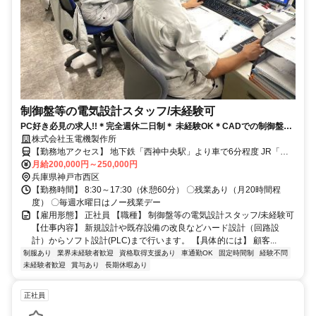
制御盤等の電気設計スタッフ/未経験可
PC好き必見の求人!!＊完全週休二日制＊ 未経験OK＊CADでの制御盤等
の電気設計業務など
株式会社玉電機製作所
【勤務地アクセス】 地下鉄「西神中央駅」より車で6分程度 JR「明
石駅」より車で16分程度 JR「西明石駅」より車で18分程度
月給200,000円～250,000円
兵庫県神戸市西区
【勤務時間】 8:30～17:30（休憩60分） 〇残業あり（月20時間程
度） 〇毎週水曜日はノー残業デー
【雇用形態】 正社員 【職種】 制御盤等の電気設計スタッフ/未経験可
【仕事内容】 新規設計や既存設備の改良などハード設計（回路設
計）からソフト設計(PLC)まで行います。 【具体的には】 顧客...
制服あり
業界未経験者歓迎
資格取得支援あり
車通勤OK
固定時間制
経験不問
未経験者歓迎
賞与あり
長期休暇あり
正社員