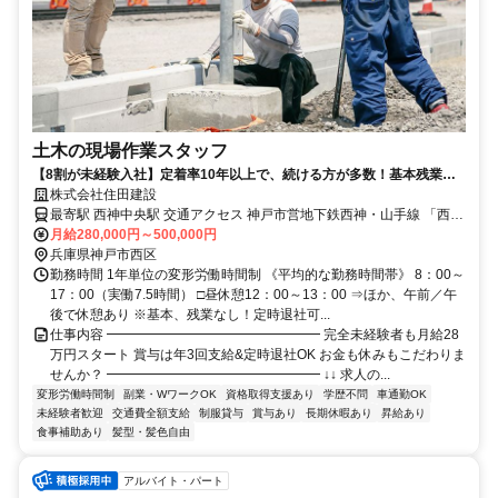
土木の現場作業スタッフ
【8割が未経験入社】定着率10年以上で、続ける方が多数！基本残業な
し&定時17時に退社OK！賞与年3回支給で、悪天候時の給与保証あり
株式会社住田建設
最寄駅 西神中央駅 交通アクセス 神戸市営地下鉄西神・山手線 「西神
月給280,000円～500,000円
中央駅」「西神南駅」より車で約6分 ●車通勤OK ●駐車場あり
兵庫県神戸市西区
勤務時間 1年単位の変形労働時間制 《平均的な勤務時間帯》 8：00～
17：00（実働7.5時間） □昼休憩12：00～13：00 ⇒ほか、午前／午
後で休憩あり ※基本、残業なし！定時退社可...
仕事内容 ━━━━━━━━━━━━━━━━ 完全未経験者も月給28
万円スタート 賞与は年3回支給&定時退社OK お金も休みもこだわりま
せんか？ ━━━━━━━━━━━━━━━━ ↓↓ 求人の...
変形労働時間制
副業・WワークOK
資格取得支援あり
学歴不問
車通勤OK
未経験者歓迎
交通費全額支給
制服貸与
賞与あり
長期休暇あり
昇給あり
食事補助あり
髪型・髪色自由
アルバイト・パート