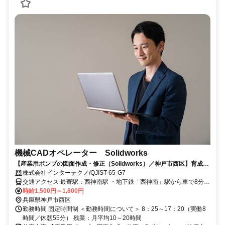
機械CADオペレーター Solidworks
【産業用ポンプの図面作成・修正（Solidworks）／神戸市西区】育成枠
採用☆未経験OK◎実務を通してスキルアップできる環境です♪
株式会社インターテクノ/QJIST-65-G7
交通アクセス 最寄駅：西神南駅 ・地下鉄「西神南」駅から車で8分
（自転車で15分） ・地下鉄「西神中央」駅から車で10分 ＼車・バイ
時給1,500円～1,800円
ク・自転車通勤OK／
兵庫県神戸市西区
勤務時間 固定時間制 ＜勤務時間について＞ 8：25～17：20（実働8
時間／休憩55分） 残業：月平均10～20時間