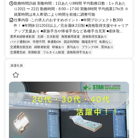
勤務時間詳細 実働時間：1日あたり8時間 平均勤務日数：1ヶ月あた
り20日 〜 22日 勤務時間：8:00～17:00 実働8時間 平均残業17h/月 ※
就業時間は本人希望により時間を前後に調整可能
仕事内容 -この求人のおすすめポイント- ■年間プロジェクト数300
件！ ■年間休日120日以上／完全週休2日制 ■資格取得支援やキャリア
アップ支援あり ■家族手当や帰省手当など各種手当充実 ■産休取...
業界未経験者歓迎
主婦・主夫歓迎
無期雇用派遣
資格取得支援あり
バイク通勤OK
学歴不問
車通勤OK
固定時間制
職場見学可
転勤なし
交通費全額支給
経験者歓迎
研修あり
賞与あり
ブランクOK
育休あり
交通費支給
長期歓迎
フルタイム歓迎
資格取得手当あり
派遣社員