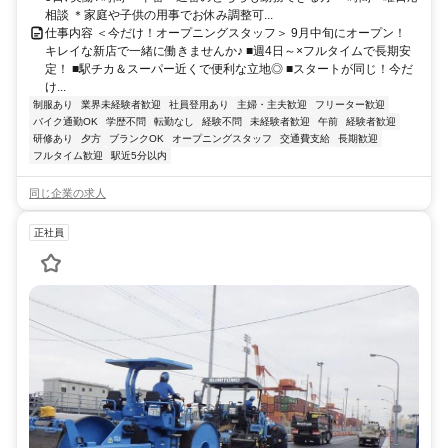
相談 ＊家庭や子供の用事でお休み調整可...
仕事内容 ＜今だけ！オープニングスタッフ＞ 9月中旬にオープン！
キレイな新店で一緒に働きませんか♪ ■週4日～×フルタイムで長期安
定！ ■駅チカ＆スーパー近くで便利な立地◎ ■スタートが同じ！今だ
け...
制服あり
業界未経験者歓迎
社員登用あり
主婦・主夫歓迎
フリーター歓迎
バイク通勤OK
学歴不問
転勤なし
経験不問
未経験者歓迎
午前
経験者歓迎
研修あり
夕方
ブランクOK
オープニングスタッフ
交通費支給
長期歓迎
フルタイム歓迎
駅近5分以内
同じ企業の求人
正社員