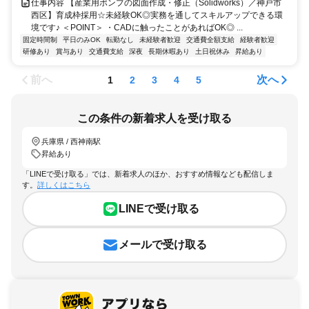
仕事内容 【産業用ポンプの図面作成・修正（Solidworks）／神戸市
西区】育成枠採用☆未経験OK◎実務を通してスキルアップできる環
境です♪ ＜POINT＞ ・CADに触ったことがあればOK◎ ...
固定時間制
平日のみOK
転勤なし
未経験者歓迎
交通費全額支給
経験者歓迎
研修あり
賞与あり
交通費支給
深夜
長期休暇あり
土日祝休み
昇給あり
前へ
次へ
1
2
3
4
5
この条件の新着求人を受け取る
兵庫県 / 西神南駅
昇給あり
「LINEで受け取る」では、新着求人のほか、おすすめ情報なども配信しま
す。
詳しくはこちら
LINEで受け取る
メールで受け取る