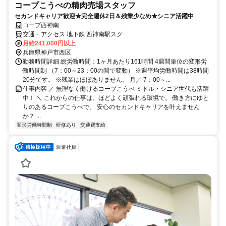
コープこうべの精肉売場スタッフ
セカンドキャリア歓迎★完全週休2日＆残業少なめ★シニア活躍中
コープ西神南
交通・アクセス 地下鉄 西神南駅スグ
月給241,000円以上
兵庫県神戸市西区
勤務時間詳細 総労働時間：1ヶ月あたり161時間 4週間単位の変形労
働時間制 （7：00～23：00の間で変動） ※週平均労働時間は38時間
20分です。 ※残業はほぼありません。 月／ 7：00～...
仕事内容 ／ 無理なく働けるコープこうべ ミドル・シニア世代も活躍
中！ ＼ これからの仕事は、ほどよく頑張れる環境で。 働き方にゆと
りのあるコープこうべで、 安心のセカンドキャリアを叶えません
か？ ...
変形労働時間制
研修あり
交通費支給
派遣社員