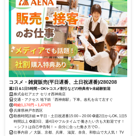
コスメ・雑貨販売(平日遅番、土日祝遅番)/280208
週2日＆1日5時間～OK✨コスメ割引などの特典有✨未経験歓迎
株式会社アエナ セリオ西神南店
交通・アクセス 地下鉄「西神南駅」下車。改札を出て左すぐ
時給1,170円～1,470円
兵庫県神戸市西区
勤務時間詳細 ⏩平日・土日祝遅番15:00～20:00 ✪週2日からOK､1日5
時間以上 ✪週3日、週4日やフルタイムで 働きたい方も大歓迎です！
＜シフトは自己申告制！＞ 自分に合った働き方でO...
仕事内容 ／ 大阪、京都、兵庫、 滋賀、奈良、和歌山で大人気！ TV