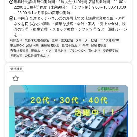
勤務時間詳細 総労働時間：1週あたり40時間 店舗営業時間：11:00～
22:00 1日8時間程度（休憩90分） 【シフト例】9:00～18:30／13:30
～23:00 ※1ヶ月単位の変形労働時...
仕事内容 全席タッチパネル式の寿司店での店舗運営業務全般 ・寿司
ネタを切るなどの調理 ・簡単な接客・会計・案内 ・売上や食材、設
備の管理 ・衛生管理 ・スタッフ教育・シフト管理 など 【回転レーン
を...
制服あり
業界未経験者歓迎
主婦・主夫歓迎
フリーター歓迎
バイク通勤OK
車通勤OK
経験不問
未経験者歓迎
住宅手当あり
午前
経験者歓迎
有資格者歓迎
研修あり
夕方
賞与あり
ブランクOK
育休あり
交通費支給
長期歓迎
資格取得手当あり
派遣社員