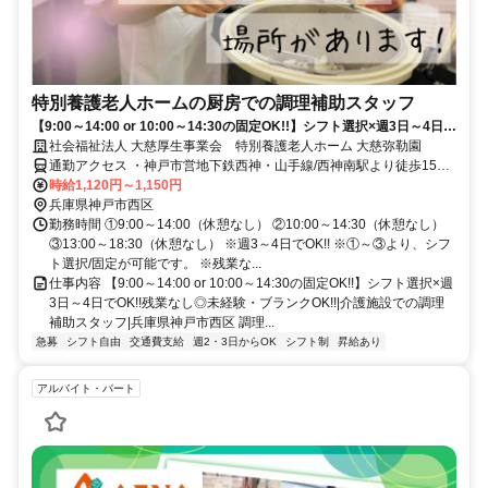
特別養護老人ホームの厨房での調理補助スタッフ
【9:00～14:00 or 10:00～14:30の固定OK!!】シフト選択×週3日～4日で
OK!!残業なし◎未経験・ブランクOK!!|介護施設での調理補助スタッフ|
社会福祉法人 大慈厚生事業会 特別養護老人ホーム 大慈弥勒園
兵庫県神戸市西区
通勤アクセス ・神戸市営地下鉄西神・山手線/西神南駅より徒歩15分
・マイカー通勤OK(無料駐車場あり)
時給1,120円～1,150円
兵庫県神戸市西区
勤務時間 ①9:00～14:00（休憩なし） ②10:00～14:30（休憩なし）
③13:00～18:30（休憩なし） ※週3～4日でOK!! ※①～③より、シフ
ト選択/固定が可能です。 ※残業な...
仕事内容 【9:00～14:00 or 10:00～14:30の固定OK!!】シフト選択×週
3日～4日でOK!!残業なし◎未経験・ブランクOK!!|介護施設での調理
補助スタッフ|兵庫県神戸市西区 調理...
急募
シフト自由
交通費支給
週2・3日からOK
シフト制
昇給あり
アルバイト・パート