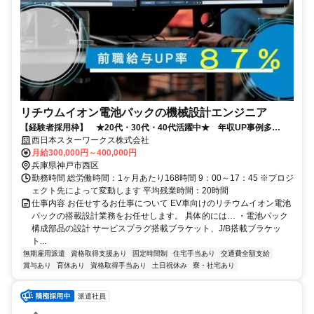
リチウムイオン電池パックの機械設計エンジニア
【経験者採用枠】 ★20代・30代・40代活躍中★ 年収UP事例多
数！！★★
西日本スターワークス株式会社
月給300,000円～400,000円
兵庫県神戸市西区
勤務時間 総労働時間：1ヶ月あたり168時間 9：00～17：45 ※プロジ
ェクト先によって変動します 平均残業時間：20時間
仕事内容 お任せするお仕事について EV車向けのリチウムイオン電池
パックの搭載設計業務をお任せします。 具体的には… ・電池パック
構成部品の設計 サービスプラグ搭載ブラケット、J/B搭載ブラケッ
ト...
無期雇用派遣
資格取得支援あり
固定時間制
住宅手当あり
交通費全額支給
賞与あり
育休あり
資格取得手当あり
土日祝休み
寮・社宅あり
派遣社員