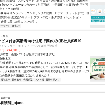
曜日: 勤務地 * フルリモート（日本全国・海外在住でも可能） 勤務時間
ご自身のスケジュールに合わせて対応可能） * 平日夜・土日祝の対応が可
 * 空き時間...
 業務内容 オンラインカウンセリングの提供（ビデオ・チャット形式） 利
整理や目標設定のサポート プラン作成・進捗管理 （1セッション：
） 必要に応じた他カウンセラ...
ルリモート
在宅OK
正社員
ービス付き高齢者向け住宅 日勤のみ(正社員)/3519
エイジフリー エイジフリーハウス神戸学が丘
00円～244,000円
神戸市営、山陽バス 学が丘四丁目下車徒歩3分
市垂水区
働時間：1ヶ月あたり167時間 (1)8：30～17：30 (2)9：00～18：00
仕事内容 小規模多機能での看護師として下記の業務をお任せします。 ■
ェック■服薬管理・急変時の対応■食事介助や歩行介助等の介護サービス
たの経験を介護施設で活かしませんか？...
賞与あり
育休あり
長期歓迎
シフト制
長期休暇あり
派遣社員
護師_ojans