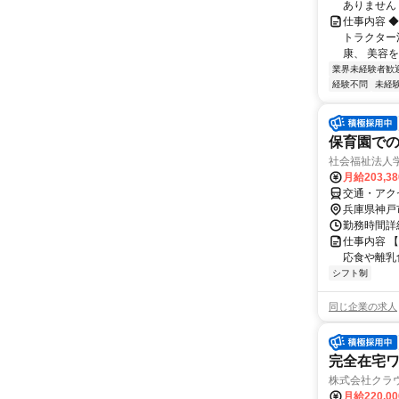
ありません
仕事内容 ◆
トラクター活
康、 美容を
業界未経験者歓
経験不問
未経
保育園で
社会福祉法人
月給203,3
交通・アク
兵庫県神戸
勤務時間詳細
仕事内容 
応食や離乳
シフト制
同じ企業の求人
完全在宅
株式会社クラ
月給220,0