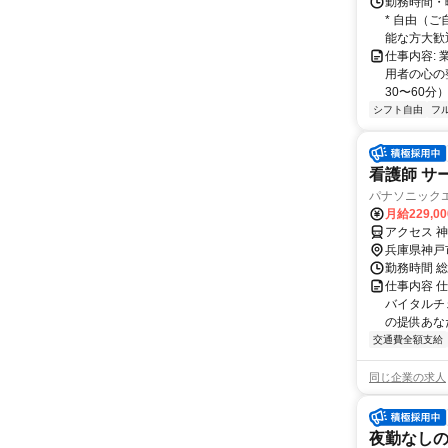
勤務時間・
* 自由（
能な方大歓迎！
仕事内容:
用者の心の
30〜60分
シフト自由
フ
看護師 サ
パナソニック
月給229,0
アクセス 
兵庫県神戸
勤務時間 総労
仕事内容 
バイタルチ
の提供あな
交通費全額支給
同じ企業の求人
夜勤なしの看