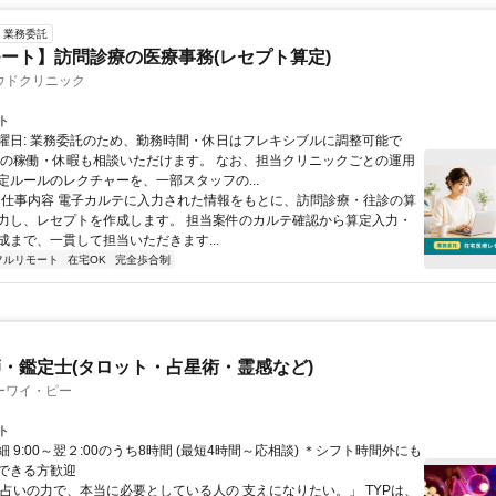
業務委託
ート】訪問診療の医療事務(レセプト算定)
ウドクリニック
ト
曜日: 業務委託のため、勤務時間・休日はフレキシブルに調整可能で
祝の稼働・休暇も相談いただけます。 なお、担当クリニックごとの運用
定ルールのレクチャーを、一部スタッフの...
 ■ 仕事内容 電子カルテに入力された情報をもとに、訪問診療・往診の算
力し、レセプトを作成します。 担当案件のカルテ確認から算定入力・
成まで、一貫して担当いただきます...
フルリモート
在宅OK
完全歩合制
・鑑定士(タロット・占星術・霊感など)
ーワイ・ピー
ト
 9:00～翌２:00のうち8時間 (最短4時間～応相談) ＊シフト時間外にも
できる方歓迎
「占いの力で、本当に必要としている人の 支えになりたい。」 TYPは、