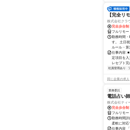
【完全リモ
株式会社クラ
完全歩合制
フルリモー
勤務時間・
す。 土日
ルール・算
仕事内容:
定項目を入
レセプト完
社員登用あり
同じ企業の求人
業務委託
電話占い師
株式会社ティ
完全歩合制
フルリモー
勤務時間詳細
柔軟に対応
仕事内容 