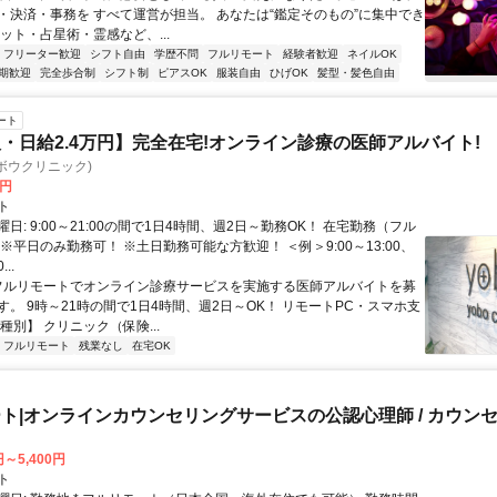
・決済・事務を すべて運営が担当。 あなたは“鑑定そのもの”に集中でき
ット・占星術・霊感など、...
フリーター歓迎
シフト自由
学歴不問
フルリモート
経験者歓迎
ネイルOK
期歓迎
完全歩合制
シフト制
ピアスOK
服装自由
ひげOK
髪型・髪色自由
ート
・日給2.4万円】完全在宅!オンライン診療の医師アルバイト!
c(ヨボウクリニック)
0円
ト
日: 9:00～21:00の間で1日4時間、週2日～勤務OK！ 在宅勤務（フル
※平日のみ勤務可！ ※土日勤務可能な方歓迎！ ＜例＞9:00～13:00、
...
 フルリモートでオンライン診療サービスを実施する医師アルバイトを募
す。 9時～21時の間で1日4時間、週2日～OK！ リモートPC・スマホ支
種別】 クリニック（保険...
フルリモート
残業なし
在宅OK
ト|オンラインカウンセリングサービスの公認心理師 / カウン
円～5,400円
ト