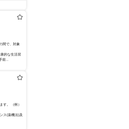
0の間で、対象
健康的な生活習
...
ます。 （例）
ス(薬機法)及