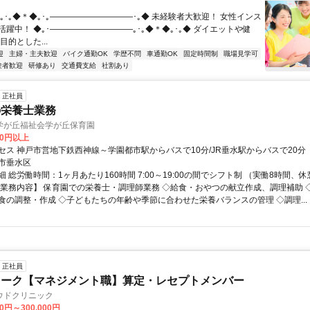
｡･｡◆＊◆｡･｡――――――――――･｡◆ 未経験者大歓迎！ 女性インス
躍中！ ◆｡･――――――――――｡･｡◆＊◆｡･｡◆ ダイエットや健
目的とした...
迎
主婦・主夫歓迎
バイク通勤OK
学歴不問
車通勤OK
固定時間制
職場見学可
験者歓迎
研修あり
交通費支給
社割あり
正社員
の栄養士業務
学が丘福祉会学が丘保育園
80円以上
セス 神戸市営地下鉄西神線～学園都市駅からバスで10分/JR垂水駅からバスで20分
市垂水区
 総労働時間：1ヶ月あたり160時間 7:00～19:00の間でシフト制 （実働8時間、休
【業務内容】 保育園での栄養士・調理師業務 ◇給食・おやつの献立作成、調理補助 
食の調整・作成 ◇子どもたちの年齢や季節に合わせた栄養バランスの管理 ◇調理...
正社員
ワーク【マネジメント職】算定・レセプトメンバー
ウドクリニック
00円～300,000円