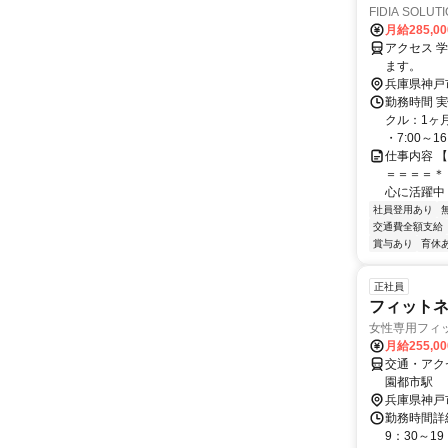
FIDIA SOLU
月給285,0
アクセス 
ます。
兵庫県神戸
勤務時間 実
クル：1ヶ月
・7:00～16:0
仕事内容 
＝＝＝＝＊
心に活躍中！
社員登用あり
交通費全額支給
賞与あり
育休
正社員
フィット
女性専用フィッ
月給255,0
交通・アク
園都市駅
兵庫県神戸
勤務時間詳細
9：30～1