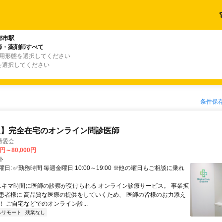
都市駅
師・薬剤師すべて
雇用形態を選択してください
を選択してください
条件保
定】完全在宅のオンライン問診医師
博愛会
0円～80,000円
ト
日: ✅勤務時間 毎週金曜日 10:00～19:00 ※他の曜日もご相談に乗れ
 スキマ時間に医師の診察が受けられる オンライン診療サービス。 事業拡
患者様に 高品質な医療の提供をしていくため、 医師の皆様のお力添え
 ご自宅などでのオンライン診...
ルリモート
残業なし