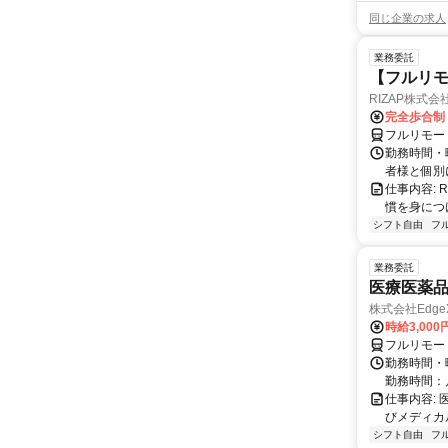
同じ企業の求人
業務委託
【フルリモ
RIZAP株式会
完全歩合制
フルリモー
勤務時間・
者様と個別
仕事内容:
慣を身につ
シフト自由
フ
業務委託
医療医薬
株式会社Edge
時給3,00
フルリモー
勤務時間・
勤務時間：
仕事内容:
びメディカル
シフト自由
フ