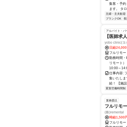
集客・予約
ます。 タロ
主婦・主夫歓迎
ブランクOK
長
アルバイト・パ
【医師求人
yobo clini
日給24,00
フルリモー
勤務時間・曜
リモート） 
10:00～14:0
仕事内容:
集いたしま
給！ 【施設
変形労働時間制
業務委託
フルリモー
(株)remental
時給1,500
フルリモー