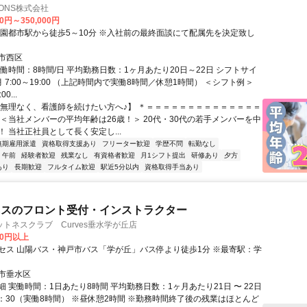
TIONS株式会社
00円～350,000円
学園都市駅から徒歩5～10分 ※入社前の最終面談にて配属先を決定致し
市西区
働時間：8時間/日 平均勤務日数：1ヶ月あたり20日～22日 シフトサイ
 7:00～19:00 （上記時間内で実働8時間／休憩1時間） ＜シフト例＞
0...
【無理なく、看護師を続けたい方へ♪】 ＊＝＝＝＝＝＝＝＝＝＝＝＝＝＝
 ＜当社メンバーの平均年齢は26歳！＞ 20代・30代の若手メンバーを中
 当社正社員として長く安定し...
無期雇用派遣
資格取得支援あり
フリーター歓迎
学歴不問
転勤なし
午前
経験者歓迎
残業なし
有資格者歓迎
月1シフト提出
研修あり
夕方
あり
長期歓迎
フルタイム歓迎
駅近5分以内
資格取得手当あり
ネスのフロント受付・インストラクター
トネスクラブ Curves垂水学が丘店
00円以上
セス 山陽バス・神戸市バス「学が丘」バス停より徒歩1分 ※最寄駅：学
市垂水区
 実働時間：1日あたり8時間 平均勤務日数：1ヶ月あたり21日 〜 22日
9：30（実働8時間） ※昼休憩2時間 ※勤務時間終了後の残業はほとんど