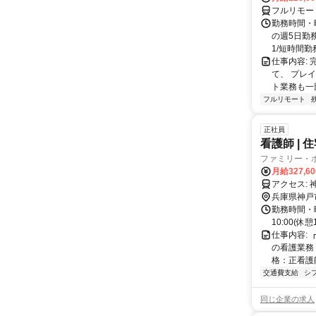
フルリモー
勤務時間・曜
の週5日勤
1/短時間勤務
仕事内容:
て、 プレ
ト業務も一
フルリモート
正社員
看護師 | 
ファミリー・
月給327,6
ア
兵庫県神戸
勤務時間・曜
10:00(
仕事内容:
の看護業務
格：正看護師
交通費支給
シ
同じ企業の求人