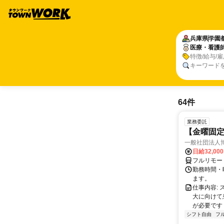
兵庫県
学園
医療・看護
特徴/給与/
キーワード
64件
業務委託
【金曜固
一般社団法人
日給32,00
フルリモー
勤務時間・曜
ます。
仕事内容:
大に向けて
が必要です！
シフト自由
フ