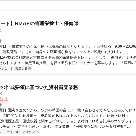
ート】RIZAPの管理栄養士・保健師
社
ト
曜日: ※業務委託のため、以下は稼働の目安となります。 ・面談対応：9:00～20:0
に調整可能です（※ご自身の対応可能な枠をシステム上で設定いただけます）。 ...
 RIZAP株式会社健康経営保険者事業部の保健指導トレーナーとして、 参加者がより
けられるよう「特定保健指導」を行う業務委託パートナーを募集します。 「病気の手前
ルリモート
完全歩合制
品の作成要領に基づいた資材審査業務
X
0円以上
ト
曜日: 選考を進めながら、双方の希望の合うよう擦り合わせができたらと考えており
月20時間以上 勤務曜日：※希望があればなるべくお応えします。 休暇・休日：...
 医療用医薬品・医療機器に関するプロモーション資材および広告記事のコンプライアン
チェック業務をお願いします。 主な業務： * 作成要領に基づいた資材審査 * ...
ルリモート
週2・3日からOK