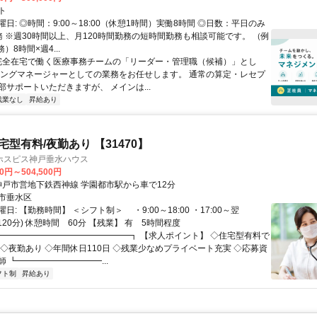
ト
日: ◎時間：9:00～18:00（休憩1時間）実働8時間 ◎日数：平日のみ
務 ※週30時間以上、月120時間勤務の短時間勤務も相談可能です。 （例
）8時間×週4...
 完全在宅で働く医療事務チームの「リーダー・管理職（候補）」とし
イングマネージャーとしての業務をお任せします。 通常の算定・レセプ
部サポートいただきますが、 メインは...
残業なし
昇給あり
住宅型有料/夜勤あり 【31470】
ホスピス神戸垂水ハウス
00円～504,500円
クセス: 神戸市営地下鉄西神線 学園都市駅から車で12分
市垂水区
日: 【勤務時間】 ＜シフト制＞ ・9:00～18:00 ・17:00～翌
休憩120分) 休憩時間 60分 【残業】 有 5時間程度
 ┏━━━━━━━━━━━━━━━┓ 【求人ポイント】 ◇住宅型有料で
 ◇夜勤あり ◇年間休日110日 ◇残業少なめプライベート充実 ◇応募資
 ┗━━━━━━━━━━...
フト制
昇給あり