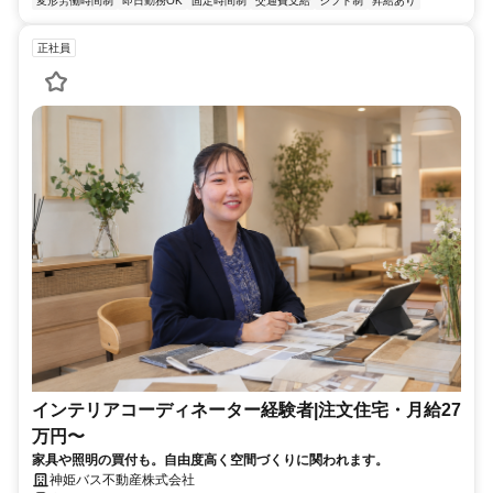
変形労働時間制
即日勤務OK
固定時間制
交通費支給
シフト制
昇給あり
正社員
インテリアコーディネーター経験者|注文住宅・月給27
万円〜
家具や照明の買付も。自由度高く空間づくりに関われます。
神姫バス不動産株式会社