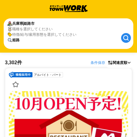
兵庫県
姫路市
職種を選択してください
特徴/給与/雇用形態を選択してください
姫路
3,302件
条件保存
関連度順
アルバイト・パート