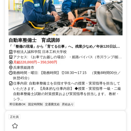
自動車整備士 育成講師
「「整備の現場」から「育てる仕事」へ。残業少なめ／年休120日以上
／賞与年3回
学校法人誠和学院 日本工科大学校
アクセス: 《お車でお越しの場合》 ・姫路バイパス（市川ランプ/姫路
南ランプ）より車でアクセス可 《JRでお越しの場合》 JR姫路駅南口
月給220,000円～350,500円
「神姫バス」→兼田バス停 徒歩10分 《山陽電鉄でお越しの場合》 山
兵庫県姫路市
陽電鉄 妻鹿駅から徒歩15分
勤務時間・曜日: 【勤務時間】 ⏰08:30〜17:15 （実働8時間00分／
休憩45分）
仕事内容: 自動車整備士を目指す学生への授業・実習指導を担当して
いただきます。 【具体的な仕事内容】 ◆授業・実習指導 一級・二級
自動車整備士試験の対策授業および実習指導を担当します。 教材・
シラ...
即日勤務OK
固定時間制
交通費支給
昇給あり
正社員