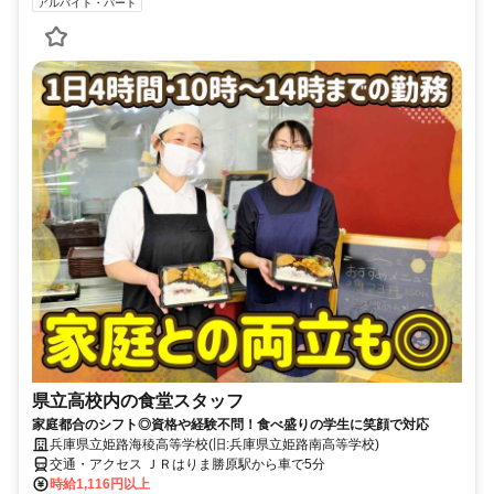
アルバイト・パート
県立高校内の食堂スタッフ
家庭都合のシフト◎資格や経験不問！食べ盛りの学生に笑顔で対応
兵庫県立姫路海稜高等学校(旧:兵庫県立姫路南高等学校)
交通・アクセス ＪＲはりま勝原駅から車で5分
時給1,116円以上