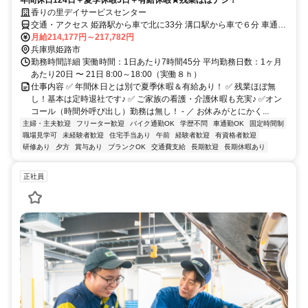
香りの里デイサービスセンター
交通・アクセス 姫路駅から車で北に33分 溝口駅から車で６分 車通勤
OK！（駐車場有）
月給214,177円～217,782円
兵庫県姫路市
勤務時間詳細 実働時間：1日あたり7時間45分 平均勤務日数：1ヶ月
あたり20日 〜 21日 8:00～18:00（実働８ｈ）
仕事内容 ✅ 年間休日とは別で夏季休暇＆有給あり！ ✅ 残業ほぼ無
し！基本は定時退社です♪ ✅ ご家族の看護・介護休暇も充実♪ ✅オン
コール（時間外呼び出し）勤務は無し！ - ／ お休みがとにかく...
主婦・主夫歓迎
フリーター歓迎
バイク通勤OK
学歴不問
車通勤OK
固定時間制
職場見学可
未経験者歓迎
住宅手当あり
午前
経験者歓迎
有資格者歓迎
研修あり
夕方
賞与あり
ブランクOK
交通費支給
長期歓迎
長期休暇あり
正社員