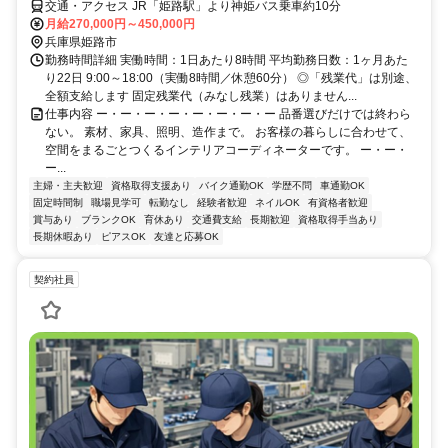
交通・アクセス JR「姫路駅」より神姫バス乗車約10分
月給270,000円～450,000円
兵庫県姫路市
勤務時間詳細 実働時間：1日あたり8時間 平均勤務日数：1ヶ月あた
り22日 9:00～18:00（実働8時間／休憩60分） ◎「残業代」は別途、
全額支給します 固定残業代（みなし残業）はありません...
仕事内容 ー・ー・ー・ー・ー・ー・ー・ー 品番選びだけでは終わら
ない。 素材、家具、照明、造作まで。 お客様の暮らしに合わせて、
空間をまるごとつくるインテリアコーディネーターです。 ー・ー・
ー...
主婦・主夫歓迎
資格取得支援あり
バイク通勤OK
学歴不問
車通勤OK
固定時間制
職場見学可
転勤なし
経験者歓迎
ネイルOK
有資格者歓迎
賞与あり
ブランクOK
育休あり
交通費支給
長期歓迎
資格取得手当あり
長期休暇あり
ピアスOK
友達と応募OK
契約社員