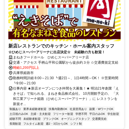
新店レストランでのキッチン・ホール案内スタッフ
☆ひめじスーパーアリーナに出店決定☆ 未経験の方も歓迎！
まねきフードホール ひめじスーパーアリーナ店
交通・アクセス 手柄山平和公園駅から徒歩約３分 ☆交通費規定支給
時給1,200円以上
兵庫県姫路市
勤務時間詳細 8:00～21:30 ┗週2日～、1日4時間～OK！ ※営業時間
┗9:00～21:00
仕事内容 ★新店オープンにつき仲間を大募集！★ 明治21年創業「え
きそば」で知られる、まねき食品株式会社。 10月開館予定の、 「大
和工業アリーナ姫路（ひめじスーパーアリーナ）」に レストランを
新規オ...
制服あり
業界未経験者歓迎
扶養内勤務OK
社員登用あり
副業・WワークOK
土日祝のみOK
主婦・主夫歓迎
フリーター歓迎
学歴不問
平日のみOK
学生歓迎
経験不問
未経験者歓迎
ブランクOK
オープニングスタッフ
交通費支給
長期歓迎
フルタイム歓迎
週2・3日からOK
シフト制