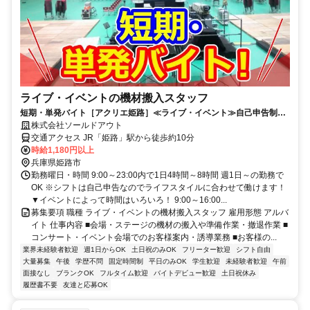
ライブ・イベントの機材搬入スタッフ
短期・単発バイト［アクリエ姫路］≪ライブ・イベント≫自己申告制！
週1日OK！好きな時に働く♪
株式会社ソールドアウト
交通アクセス JR「姫路」駅から徒歩約10分
時給1,180円以上
兵庫県姫路市
勤務曜日・時間 9:00～23:00内で1日4時間～8時間 週1日～の勤務で
OK ※シフトは自己申告なのでライフスタイルに合わせて働けます！
▼イベントによって時間はいろいろ！ 9:00～16:00...
募集要項 職種 ライブ・イベントの機材搬入スタッフ 雇用形態 アルバ
イト 仕事内容 ■会場・ステージの機材の搬入や準備作業・撤退作業 ■
コンサート・イベント会場でのお客様案内・誘導業務 ■お客様の...
業界未経験者歓迎
週1日からOK
土日祝のみOK
フリーター歓迎
シフト自由
大量募集
午後
学歴不問
固定時間制
平日のみOK
学生歓迎
未経験者歓迎
午前
面接なし
ブランクOK
フルタイム歓迎
バイトデビュー歓迎
土日祝休み
履歴書不要
友達と応募OK