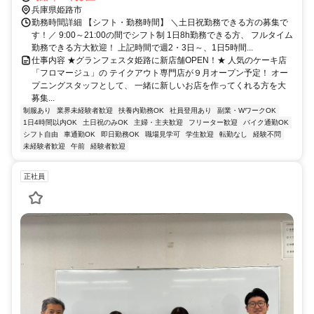
兵庫県姫路市
勤務時間詳細 【シフト・勤務時間】 ＼土日祝勤務できる方の募集で
す！／ 9:00～21:00の間でシフト制 1日8h勤務できる方、 フルタイム
勤務できる方大歓迎！ 上記時間で週2・3日～、1日5時間...
仕事内容 ★グランフェスタ姫路に新店舗OPEN！★ 人気のケーキ店
「フロマージュ」の テイクアウト専門店が９月オープン予定！ オー
プニングスタッフとして、 一緒に新しいお店を作ってくれる方を大
募集...
制服あり
業界未経験者歓迎
扶養内勤務OK
社員登用あり
副業・WワークOK
1日4時間以内OK
土日祝のみOK
主婦・主夫歓迎
フリーター歓迎
バイク通勤OK
シフト自由
車通勤OK
即日勤務OK
職場見学可
学生歓迎
転勤なし
経験不問
未経験者歓迎
午前
経験者歓迎
正社員