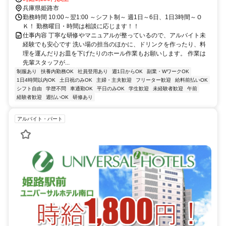
駅より徒歩1分★車通勤可/駐車場有
兵庫県姫路市
勤務時間 10:00～翌1:00 ～シフト制～ 週1日～6日、1日3時間～Ｏ
Ｋ！ 勤務曜日・時間は相談に応じます！！
仕事内容 丁寧な研修やマニュアルが整っているので、アルバイト未
経験でも安心です 洗い場の担当のほかに、ドリンクを作ったり、料
理を運んだりお皿を下げたりのホール作業もお願いします。 作業は
先輩スタッフが...
制服あり
扶養内勤務OK
社員登用あり
週1日からOK
副業・WワークOK
1日4時間以内OK
土日祝のみOK
主婦・主夫歓迎
フリーター歓迎
給料前払いOK
シフト自由
学歴不問
車通勤OK
平日のみOK
学生歓迎
未経験者歓迎
午前
経験者歓迎
週払いOK
研修あり
アルバイト・パート