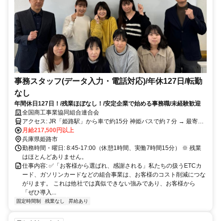
事務スタッフ(データ入力・電話対応)/年休127日/転勤
なし
年間休日127日！/残業ほぼなし！/安定企業で始める事務職/未経験歓迎
全国商工事業協同組合連合会
アクセス: JR「姫路駅」から車で約15分 神姫バスで約７分 → 最寄り
「西土山」停留所から徒歩５分
月給217,500円以上
兵庫県姫路市
勤務時間・曜日: 8:45-17:00（休憩1時間、実働7時間15分） ※ 残業
はほとんどありません。
仕事内容: ✅「お客様から選ばれ、感謝される」私たちの扱うETCカ
ード、ガソリンカードなどの組合事業は、お客様のコスト削減につな
がります。 これは他社では真似できない強みであり、お客様から
「ぜひ導入...
固定時間制
残業なし
昇給あり