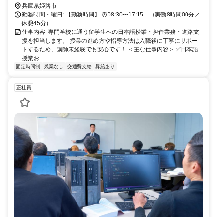
「神姫バス」→兼田バス停徒歩10分 《山陽電鉄でお越しの場合》 山
兵庫県姫路市
陽電鉄 妻鹿駅から徒歩15分
勤務時間・曜日: 【勤務時間】 ⏰08:30〜17:15 （実働8時間00分／
休憩45分）
仕事内容: 専門学校に通う留学生への日本語授業・担任業務・進路支
援を担当します。 授業の進め方や指導方法は入職後に丁寧にサポー
トするため、講師未経験でも安心です！ ＜主な仕事内容＞ ✅日本語
授業お...
固定時間制
残業なし
交通費支給
昇給あり
正社員