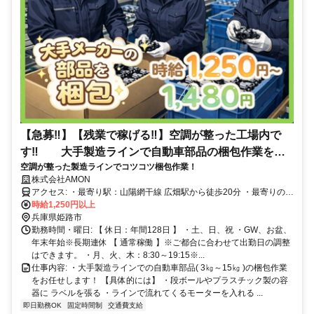
【急募‼】【残業で稼げる‼】空調が整った工場内で
す‼ 大手製造ラインで自動車部品の梱包作業をお
空調が整った製造ラインでコツコツ梱包作業！
任せします!
株式会社AMON
アクセス: ・最寄り駅：山陽網干線 広畑駅から徒歩20分 ・最寄りの主
要店舗 様からの車での時間 └マルナカ 広畑店 様→5分 └ドン・キホ
時給1,250円以上
ーテ 姫路広畑店 様 → 10分 └イオンモール姫路 リバーシティー 様 →
兵庫県姫路市
勤務時間・曜日: 【 休日：年間128日 】 ・土、日、祝 ・GW、お盆、
20分 └山陽電鉄 網干駅 → 12分
年末年始※長期連休 【 通常稼働 】※ご都合に合わせて出勤日の調整
はできます。 ・月、火、木：8:30～19:15※...
仕事内容: ・大手製造ラインでの自動車部品( 3㎏～15㎏ )の梱包作業
をお任せします！ 【具体的には】 ・段ボールやプラスチック製の容
器に ラベルを張る ・ラインで流れてくるモーターを入れる ...
即日勤務OK
固定時間制
交通費支給