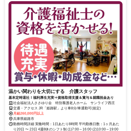
温かい関わりを大切にする 介護スタッフ
基本定時退社！福利厚生充実⇒資格取得支援＆賞与＆就職祝金あり
社会福祉法人ささゆり会 特別養護老人ホーム サンライフ西庄
交通・アクセス JR「姫路駅」より車8分/車通勤可(規定)
月給260,000円以上
兵庫県姫路市
勤務時間詳細 実働時間：1日あたり8時間 平均勤務日数：1ヶ月あた
り20日 〜 23日 4週8休のシフト制 (1)7:00～16:00 (2)10:00～19:00