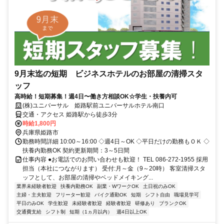
9月末迄の短期 ビジネスホテルのお部屋の清掃スタ
ッフ
高時給！短期募集！週4日〜働き方相談OK☆学生・扶養内可
(株)ユニバーサル 姫路駅前ユニバーサルホテル南口
交通・アクセス 姫路駅から徒歩3分
時給1,800円
兵庫県姫路市
勤務時間詳細 10:00～16:00 ◇週4日～OK ◇平日だけの勤務もＯＫ ◇
扶養内勤務OK 契約更新期間：3～5日間
仕事内容 ●お電話でのお問い合わせも歓迎！ TEL 086-272-1955 採用
担当（本社につながります） 受付:月～金（9～20時） 客室清掃スタ
ッフとして、お部屋の清掃やベッドメイキング...
業界未経験者歓迎
扶養内勤務OK
副業・WワークOK
土日祝のみOK
主婦・主夫歓迎
フリーター歓迎
バイク通勤OK
短期
シフト自由
職場見学可
平日のみOK
学生歓迎
未経験者歓迎
経験者歓迎
研修あり
ブランクOK
交通費支給
シフト制
短期（1ヵ月以内）
週4日以上OK