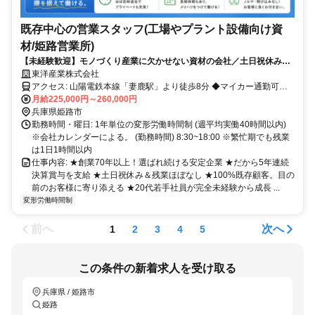
既存中心の営業スタッフ(工場やプラント設備向け資
材/姫路営業所)
【未経験歓迎】モノづくり産業に欠かせない資材の会社／土日祝休み／
残業月20h以下／5年連続決算賞与支給／転勤なし
東洋産業株式会社
アクセス: 山陽電鉄本線「妻鹿駅」より徒歩8分 ◆マイカー通勤可
（駐車場あり）
月給225,000円～260,000円
兵庫県姫路市
勤務時間・曜日: 1年単位の変形労働時間制 (週平均実働40時間以内)
※会社カレンダーによる。 (勤務時間) 8:30~18:00 ※繁忙期でも残業
は1日1時間以内
仕事内容: ★創業70年以上！選ばれ続ける安定企業 ★だから5年連続
決算賞与を支給 ★土日祝休み＆残業ほぼなし ★100%既存顧客。目の
前のお客様に寄り添える ★20代若手社員が完全未経験から成長 ...
変形労働時間制
前へ
次へ
1
2
3
4
5
この条件の新着求人を受け取る
兵庫県 / 姫路市
姫路