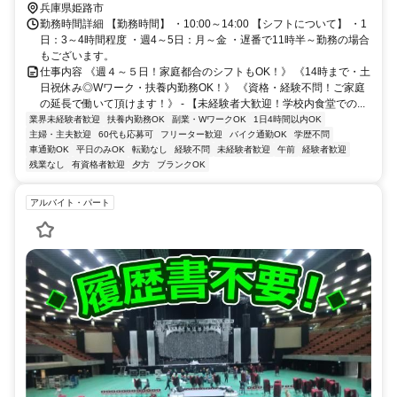
兵庫県姫路市
勤務時間詳細 【勤務時間】 ・10:00～14:00 【シフトについて】 ・1
日：3～4時間程度 ・週4～5日：月～金 ・遅番で11時半～勤務の場合
もございます。
仕事内容 《週４～５日！家庭都合のシフトもOK！》 《14時まで・土
日祝休み◎Wワーク・扶養内勤務OK！》 《資格・経験不問！ご家庭
の延長で働いて頂けます！》 - 【未経験者大歓迎！学校内食堂での...
業界未経験者歓迎
扶養内勤務OK
副業・WワークOK
1日4時間以内OK
主婦・主夫歓迎
60代も応募可
フリーター歓迎
バイク通勤OK
学歴不問
車通勤OK
平日のみOK
転勤なし
経験不問
未経験者歓迎
午前
経験者歓迎
残業なし
有資格者歓迎
夕方
ブランクOK
アルバイト・パート