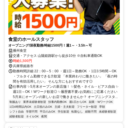
食堂のホールスタッフ
オープニング/深夜勤務/時給1500円！週1～・3.5h～可
播州食堂
交通・アクセス 山陽姫路駅から徒歩10分 ※自転車通勤OK
時給1,500円
兵庫県姫路市
勤務時間詳細 22：00～5：00 ・週1日～勤務OK ・1日3.5時間～OK
・フルタイム勤務できる方歓迎 「本業終わりに働きたい」 「夜の時
間を有効活用したい」 そんな方にもおすすめです◎
仕事内容 ✨5月末オープンの新店舗！ ✨髪色・ネイル・ピアス自由 ✨
週1日～OK！Wワーク歓迎◎ ✨履歴書不要♪お気軽にご応募ください
5月末にオープンの新しいお店で働きませんか？ オープニングスタ...
制服あり
業界未経験者歓迎
扶養内勤務OK
週1日からOK
副業・WワークOK
1日4時間以内OK
土日祝のみOK
主婦・主夫歓迎
フリーター歓迎
早朝
シフト自由
学歴不問
平日のみOK
学生歓迎
転勤なし
経験不問
未経験者歓迎
経験者歓迎
ネイルOK
夜間