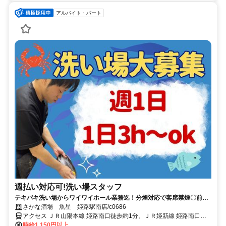
アルバイト・パート
週払い対応可!洗い場スタッフ
テキパキ洗い場からワイワイホール業務迄！分煙対応で客席禁煙〇前払
い・週払い・食事補助
さかな酒場 魚星 姫路駅南店/c0686
アクセス ＪＲ山陽本線 姫路南口徒歩約1分、ＪＲ姫新線 姫路南口徒
歩約1分、ＪＲ山陽新幹線/ＪＲ東海道新幹線 姫路南口徒歩約1分 姫路
時給1,150円以上