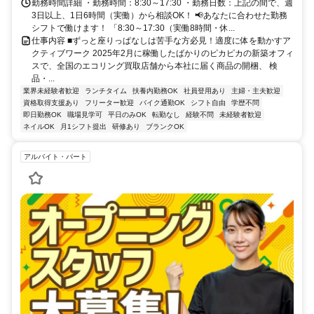
勤務時間詳細 ・勤務時間：8:30～17:30 ・勤務日数：上記の間で、週
3日以上、1日6時間（実働）から相談OK！ 📢あなたに合わせた勤務
シフトで働けます！ 「8:30～17:30（実働8時間・休...
仕事内容 ■ずっと座りっぱなしは苦手な方必見！適度に体を動かすア
クティブワーク 2025年2月に稼働したばかりのピカピカの新築オフィ
スで、全国のエコリング買取店舗から本社に届く商品の開梱、 検
品・...
業界未経験者歓迎
ランチタイム
扶養内勤務OK
社員登用あり
主婦・主夫歓迎
資格取得支援あり
フリーター歓迎
バイク通勤OK
シフト自由
学歴不問
即日勤務OK
職場見学可
平日のみOK
転勤なし
経験不問
未経験者歓迎
ネイルOK
月1シフト提出
研修あり
ブランクOK
アルバイト・パート