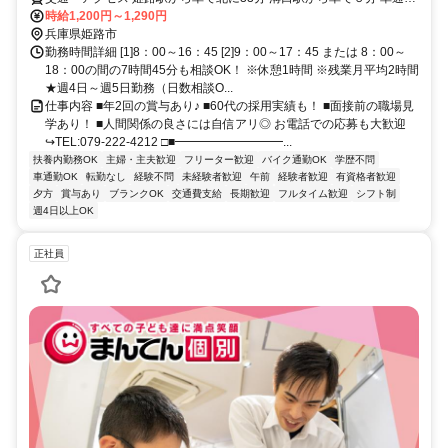
OK！（駐車場有）
時給1,200円～1,290円
兵庫県姫路市
勤務時間詳細 [1]8：00～16：45 [2]9：00～17：45 または 8：00～
18：00の間の7時間45分も相談OK！ ※休憩1時間 ※残業月平均2時間
★週4日～週5日勤務（日数相談O...
仕事内容 ■年2回の賞与あり♪ ■60代の採用実績も！ ■面接前の職場見
学あり！ ■人間関係の良さには自信アリ◎ お電話での応募も大歓迎
↪TEL:079-222-4212 □■━━━━━━━━━...
扶養内勤務OK
主婦・主夫歓迎
フリーター歓迎
バイク通勤OK
学歴不問
車通勤OK
転勤なし
経験不問
未経験者歓迎
午前
経験者歓迎
有資格者歓迎
夕方
賞与あり
ブランクOK
交通費支給
長期歓迎
フルタイム歓迎
シフト制
週4日以上OK
正社員