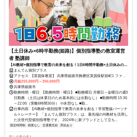
【土日休み×6時半勤務(姫路)】個別指導塾の教室運営
者 塾講師
【AI教材×個別指導で教育の未来を創る！1日6時間半勤務×土日休みの新
しい働き方】
まんてん個別プラス
アクセス: 【英賀保教室】 兵庫県姫路市飾磨区英賀保駅前町1 ファー
ストイン英賀保駅前202 [最寄り駅] 山陽電鉄 英賀保駅 [アクセス] 英賀
月給255,000円～350,000円
保駅より徒歩約1分（駅前） 【広畑教室】 兵庫県姫路市広畑区才837-
兵庫県姫路市
2 [最寄り駅] 山陽電鉄 広畑駅 [アクセス] 広畑駅より徒歩約8分 【たつ
勤務時間・曜日: 【勤務時間・曜日】 ■勤務曜日 月曜日～金曜日の週5
の教室】 兵庫県たつの市龍野町堂本44-7 [最寄り駅] JR姫新線 本竜野
日勤務 （土日は休業日のため基本的には出勤なし） ■勤務時間 15:30
～22:00（実働6時間30分） ※休憩なし ■勤...
駅 [アクセス] 本竜野駅より徒歩約1分
仕事内容: 【AI教材×個別指導で教育の未来を創る！学習塾版パーソナ
ルトレーナー】 「まんてん個別プラス」は、最先端のAI教材を活用し
た次世代型個別指導塾です。 2024年に新ブランドとして立ち...
固定時間制
残業なし
交通費支給
昇給あり
同じ企業の求人