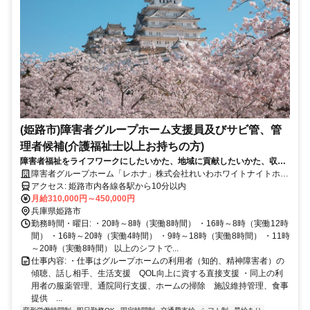
(姫路市)障害者グループホーム支援員及びサビ管、管
理者候補(介護福祉士以上お持ちの方)
障害者福祉をライフワークにしたいかた、地域に貢献したいかた、収入
をUP安定したいかた集まれ！
障害者グループホーム「レホナ」株式会社れいわホワイトナイトホー
ルディングス
アクセス: 姫路市内各線各駅から10分以内
月給310,000円～450,000円
兵庫県姫路市
勤務時間・曜日: ・20時～8時（実働8時間） ・16時～8時（実働12時
間） ・16時～20時（実働4時間） ・9時～18時（実働8時間） ・11時
～20時（実働8時間） 以上のシフトで...
仕事内容: ・仕事はグループホームの利用者（知的、精神障害者）の
傾聴、話し相手、生活支援 QOL向上に資する直接支援 ・同上の利
用者の服薬管理、通院同行支援、ホームの掃除 施設維持管理、食事
提供 ...