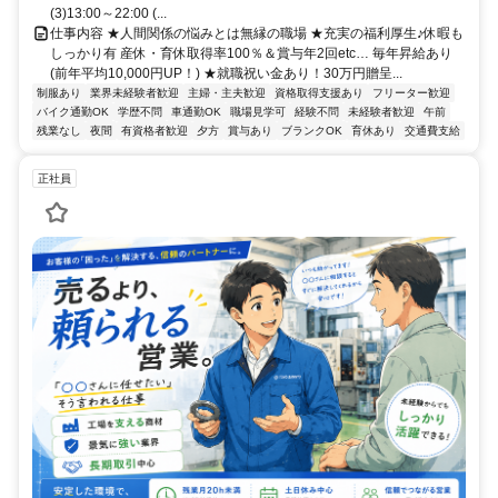
(3)13:00～22:00 (...
仕事内容 ★人間関係の悩みとは無縁の職場 ★充実の福利厚生♪休暇も
しっかり有 産休・育休取得率100％＆賞与年2回etc… 毎年昇給あり
(前年平均10,000円UP！) ★就職祝い金あり！30万円贈呈...
制服あり
業界未経験者歓迎
主婦・主夫歓迎
資格取得支援あり
フリーター歓迎
バイク通勤OK
学歴不問
車通勤OK
職場見学可
経験不問
未経験者歓迎
午前
残業なし
夜間
有資格者歓迎
夕方
賞与あり
ブランクOK
育休あり
交通費支給
正社員