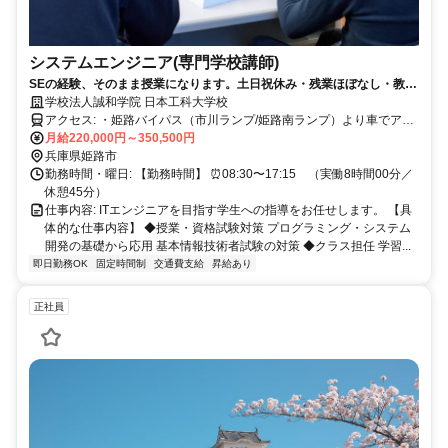
システムエンジニア(専門学校講師)
SEの経験、そのまま授業になります。土日祝休み・残業ほぼなし・教員
免許不要。
学校法人誠和学院 日本工科大学校
アクセス: ・姫路バイパス（市川ランプ/姫路南ランプ）より車でアク
セス可 《JRでお越しの場合》 JR姫路駅南口「神姫バス」→兼田バス
月給220,000円～350,500円
停徒歩10分 《山陽電鉄でお越しの場合》 山陽電鉄 妻鹿駅から徒歩15
兵庫県姫路市
分
勤務時間・曜日: 【勤務時間】 ⏰08:30〜17:15 （実働8時間00分／
休憩45分）
仕事内容: ITエンジニアを目指す学生への指導をお任せします。 【具
体的な仕事内容】 ◆授業・資格試験対策 プログラミング・システム
開発の基礎から応用 基本情報技術者試験の対策 ◆クラス担任 学習...
即日勤務OK
固定時間制
交通費支給
昇給あり
正社員