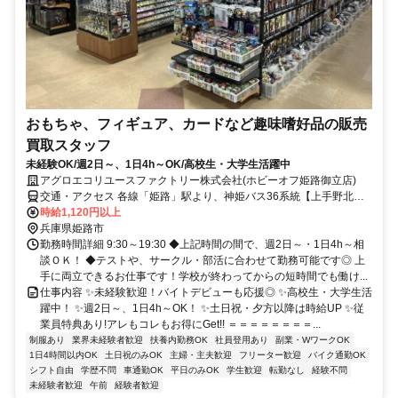
おもちゃ、フィギュア、カードなど趣味嗜好品の販売
買取スタッフ
未経験OK/週2日～、1日4h～OK/高校生・大学生活躍中
アグロエコリユースファクトリー株式会社(ホビーオフ姫路御立店)
交通・アクセス 各線「姫路」駅より、神姫バス36系統【上手野北
口】下車徒歩2分、同じく、神姫バス40系統【上手野】下車徒歩5分
時給1,120円以上
◎車通勤ＯＫ！
兵庫県姫路市
勤務時間詳細 9:30～19:30 ◆上記時間の間で、週2日～・1日4h～相
談ＯＫ！ ◆テストや、サークル・部活に合わせて勤務可能です◎ 上
手に両立できるお仕事です！学校が終わってからの短時間でも働け...
仕事内容 ✨未経験歓迎！バイトデビューも応援◎ ✨高校生・大学生活
躍中！ ✨週2日～、1日4h～OK！ ✨土日祝・夕方以降は時給UP ✨従
業員特典あり!アレもコレもお得にGet!! ＝＝＝＝＝＝＝＝...
制服あり
業界未経験者歓迎
扶養内勤務OK
社員登用あり
副業・WワークOK
1日4時間以内OK
土日祝のみOK
主婦・主夫歓迎
フリーター歓迎
バイク通勤OK
シフト自由
学歴不問
車通勤OK
平日のみOK
学生歓迎
転勤なし
経験不問
未経験者歓迎
午前
経験者歓迎