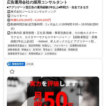
広告運用会社の採用コンサルタント
■アグリゲート型広告の運用経験2年以上■即戦力・自走できる方
株式会社ジーエスコンサルティング
フルリモート
年俸5,000,000円～6,000,000円
勤務時間詳細 総労働時間：1ヶ月あたり160時間 9:00～18:00(休憩60
分)
仕事内容 雇用形態：正社員 職種：事業別責任者、その他カスタマー
サクセス、カスタマーサクセスマネージャー ／ 【経験者限定・実務
経験2年以上必須】 ・Indeed、求人ボックスなど アグリゲート型...
資格取得支援あり
固定時間制
転勤なし
フルリモート
交通費全額支給
経験者歓迎
研修あり
在宅OK
育休あり
交通費支給
長期歓迎
資格取得手当あり
長期休暇あり
土日祝休み
正社員