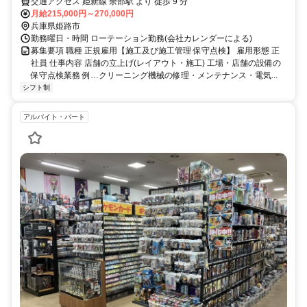
交通アクセス 姫新線 余部駅 より 徒歩 9 分
月給215,000円～270,000円
兵庫県姫路市
勤務曜日・時間 ローテーション勤務(会社カレンダーによる)
募集要項 職種 正規雇用【施工及び施工管理 保守点検】 雇用形態 正
社員 仕事内容 店舗の立上げ(レイアウト・施工) 工場・店舗の設備の
保守点検業務 例…クリーニング機械の修理・メンテナンス・電気...
シフト制
アルバイト・パート