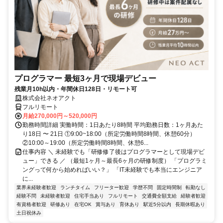
プログラマー 最短3ヶ月で現場デビュー
残業月10h以内・年間休日128日・リモート可
株式会社ネオアクト
フルリモート
月給270,000円～520,000円
勤務時間詳細 実働時間：1日あたり8時間 平均勤務日数：1ヶ月あた
り18日 〜 21日 ①9:00~18:00（所定労働時間8時間、休憩60分）
②10:00～19:00（所定労働時間8時間、休憩6...
仕事内容 ＼ 未経験でも「研修修了後はプログラマーとして現場デビ
ュー」できる ／ （最短1ヶ月～最長6ヶ月の研修制度） 「プログラミ
ングって何から始めればいい？」 「IT未経験でも本当にエンジニア
に...
業界未経験者歓迎
ランチタイム
フリーター歓迎
学歴不問
固定時間制
転勤なし
経験不問
未経験者歓迎
住宅手当あり
フルリモート
交通費全額支給
経験者歓迎
有資格者歓迎
研修あり
在宅OK
賞与あり
育休あり
駅近5分以内
長期休暇あり
土日祝休み