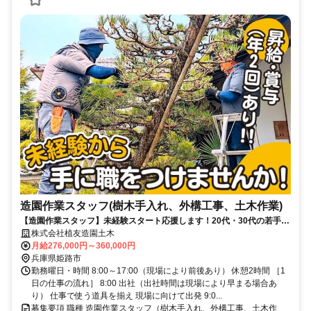
造園作業スタッフ(樹木手入れ、外構工事、土木作業)
【造園作業スタッフ】未経験スタート応援します！20代・30代の若手も
活躍中！もちろん、経験者も大歓迎
株式会社植友造園土木
月給276,000円～360,000円
兵庫県姫路市
勤務曜日・時間 8:00～17:00（現場により前後あり） 休憩2時間 ［1
日の仕事の流れ］ 8:00 出社（出社時間は現場により早まる場合あ
り） 仕事で使う道具を揃え 現場に向けて出発 9:0...
募集要項 職種 造園作業スタッフ（樹木手入れ、外構工事、土木作