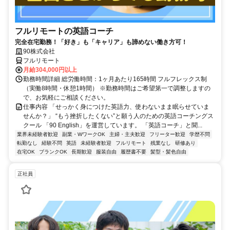
フルリモートの英語コーチ
完全在宅勤務！「好き」も「キャリア」も諦めない働き方可！
90株式会社
フルリモート
月給304,000円以上
勤務時間詳細 総労働時間：1ヶ月あたり165時間 フルフレックス制
（実働8時間・休憩1時間） ※勤務時間はご希望第一で調整しますの
で、お気軽にご相談ください。
仕事内容 「せっかく身につけた英語力、使わないまま眠らせていま
せんか？」 “もう挫折したくない”と願う人のための英語コーチングス
クール 「90 English」を運営しています。 「英語コーチ」と聞...
業界未経験者歓迎
副業・WワークOK
主婦・主夫歓迎
フリーター歓迎
学歴不問
転勤なし
経験不問
英語
未経験者歓迎
フルリモート
残業なし
研修あり
在宅OK
ブランクOK
長期歓迎
服装自由
履歴書不要
髪型・髪色自由
正社員