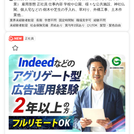
業） 雇用形態 正社員 仕事内容 学校や公園、様々な公共施設、神社仏
閣、個人宅などの 樹木や芝生の手入れ、草刈り、外構工事、土木作
業他...
業界未経験者歓迎
長期
学歴不問
固定時間制
職場見学可
経験不問
未経験者歓迎
社会保険完備
昇給あり
賞与年2回あり
ひげOK
髪型・髪色自由
正社員