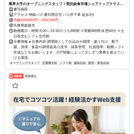
業界大手のオープニングスタッフ！受託給食市場シェアトップクラスの
安定感◎要調理師資格
書写病院
アクセス 神姫バス 書写西住宅 バス停下車 徒歩3分
月給209,890円～259,500円
兵庫県姫路市
勤務曜日・時間 6:00—19:30のうち8時間 ※実働8時間 休憩60分 ※土
日祝含むシフト交代制
仕事情報 ● 仕事内容 調理師として仕込みや調理・盛り付け、配下
膳、清掃、食器や調理器具の洗浄、採算管理、社員指導、勤務シフト
作成などをお願いします。OJT研修によって少しずつ業務を覚えてい
ける環境...
オープニングスタッフ
交通費支給
シフト制
服装自由
髪型・髪色自由
業務委託