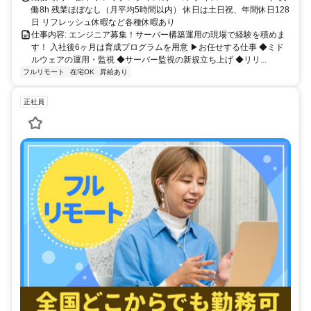
働8h 残業ほぼなし（月平均5時間以内） 休日は土日祝、年間休日128
日 リフレッシュ休暇など各種休暇あり
仕事内容: エンジニア募集！サーバー構築運用の現場で経験を積めま
す！ 入社後6ヶ月は育成プログラムを用意 ▶お任せする仕事 ◆ミド
ルウェアの運用・監視 ◆サーバー監視の新規立ち上げ ◆リリ...
フルリモート
在宅OK
昇給あり
正社員