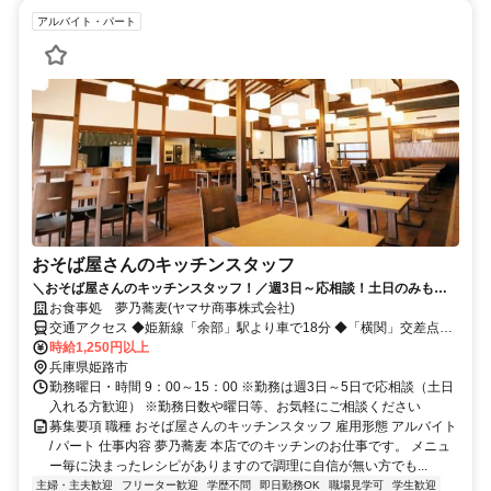
アルバイト・パート
おそば屋さんのキッチンスタッフ
＼おそば屋さんのキッチンスタッフ！／週3日～応相談！土日のみも
可！未経験スタートOK！
お食事処 夢乃蕎麦(ヤマサ商事株式会社)
交通アクセス ◆姫新線「余部」駅より車で18分 ◆「横関」交差点よ
り北へ車で10分
時給1,250円以上
兵庫県姫路市
勤務曜日・時間 9：00～15：00 ※勤務は週3日～5日で応相談（土日
入れる方歓迎） ※勤務日数や曜日等、お気軽にご相談ください
募集要項 職種 おそば屋さんのキッチンスタッフ 雇用形態 アルバイト
/ パート 仕事内容 夢乃蕎麦 本店でのキッチンのお仕事です。 メニュ
ー毎に決まったレシピがありますので調理に自信が無い方でも...
主婦・主夫歓迎
フリーター歓迎
学歴不問
即日勤務OK
職場見学可
学生歓迎