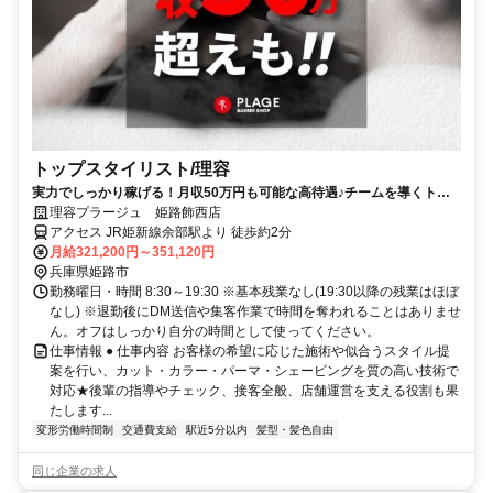
トップスタイリスト/理容
実力でしっかり稼げる！月収50万円も可能な高待遇♪チームを導くトッ
プスタイリスト！
理容プラージュ 姫路飾西店
アクセス JR姫新線余部駅より 徒歩約2分
月給321,200円～351,120円
兵庫県姫路市
勤務曜日・時間 8:30～19:30 ※基本残業なし(19:30以降の残業はほぼ
なし) ※退勤後にDM送信や集客作業で時間を奪われることはありませ
ん。オフはしっかり自分の時間として使ってください。
仕事情報 ● 仕事内容 お客様の希望に応じた施術や似合うスタイル提
案を行い、カット・カラー・パーマ・シェービングを質の高い技術で
対応★後輩の指導やチェック、接客全般、店舗運営を支える役割も果
たします...
変形労働時間制
交通費支給
駅近5分以内
髪型・髪色自由
同じ企業の求人