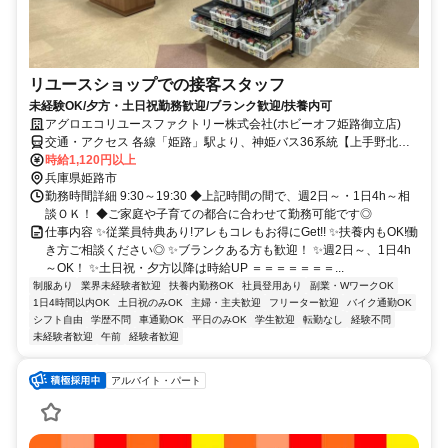
リユースショップでの接客スタッフ
未経験OK/夕方・土日祝勤務歓迎/ブランク歓迎/扶養内可
アグロエコリユースファクトリー株式会社(ホビーオフ姫路御立店)
交通・アクセス 各線「姫路」駅より、神姫バス36系統【上手野北
口】下車徒歩2分、同じく、神姫バス40系統【上手野】下車徒歩5分
時給1,120円以上
◎車通勤ＯＫ！
兵庫県姫路市
勤務時間詳細 9:30～19:30 ◆上記時間の間で、週2日～・1日4h～相
談ＯＫ！ ◆ご家庭や子育ての都合に合わせて勤務可能です◎
仕事内容 ✨従業員特典あり!アレもコレもお得にGet!! ✨扶養内もOK!働
き方ご相談ください◎ ✨ブランクある方も歓迎！ ✨週2日～、1日4h
～OK！ ✨土日祝・夕方以降は時給UP ＝＝＝＝＝＝＝...
制服あり
業界未経験者歓迎
扶養内勤務OK
社員登用あり
副業・WワークOK
1日4時間以内OK
土日祝のみOK
主婦・主夫歓迎
フリーター歓迎
バイク通勤OK
シフト自由
学歴不問
車通勤OK
平日のみOK
学生歓迎
転勤なし
経験不問
未経験者歓迎
午前
経験者歓迎
アルバイト・パート