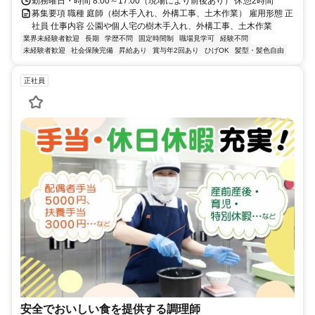
勤務曜日・時間 8:00～17:00（現場により前後あり） 休憩2時間
募集要項 職種 庭師（樹木手入れ、外構工事、土木作業） 雇用形態 正
社員 仕事内容 公園や個人宅の樹木手入れ、外構工事、土木作業
業界未経験者歓迎
長期
学歴不問
固定時間制
職場見学可
経験不問
未経験者歓迎
社会保険完備
昇給あり
賞与年2回あり
ひげOK
髪型・髪色自由
正社員
安全でおいしい食を提供する調理師