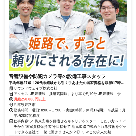
音響設備や防犯カメラ等の設備工事スタッフ
平均年齢27歳！20代未経験から引く手あまたの国家資格を取得/17時定
時＆残業少なめ/専門技術で選ばれる会社
サウンドウェイブ株式会社
アクセス: JR姫新線「播磨高岡駅」より車で約10分 JR姫新線「余部
月給250,000円以上
駅」より車で約10分 ※マイカー通勤：可能 ↳無料駐車場有
兵庫県姫路市
勤務時間・曜日: 8:00～17:00 （実働8時間／休憩1時間） ※残業：月
平均20時間程度
仕事内容: ／ 将来安泰を目指せるキャリアをスタートしたい方へ！ イ
チから”国家資格保持者”を目指せて 地元姫路で求められる技術をゲッ
トできる当社で 一緒に働きませんか？◎ ＼ ≪この求人の魅...