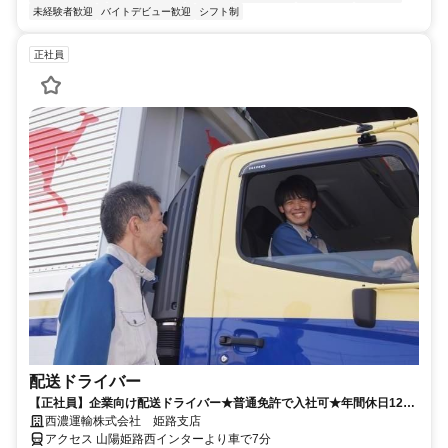
未経験者歓迎
バイトデビュー歓迎
シフト制
正社員
配送ドライバー
【正社員】企業向け配送ドライバー★普通免許で入社可★年間休日120
日★年内入社で入社祝金10万
西濃運輸株式会社 姫路支店
アクセス 山陽姫路西インターより車で7分