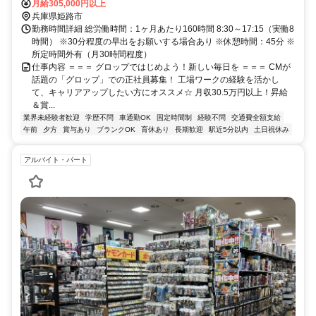
月給305,000円以上
兵庫県姫路市
勤務時間詳細 総労働時間：1ヶ月あたり160時間 8:30～17:15（実働8
時間） ※30分程度の早出をお願いする場合あり ※休憩時間：45分 ※
所定時間外有（月30時間程度）
仕事内容 ＝＝＝ グロップではじめよう！新しい毎日を ＝＝＝ CMが
話題の「グロップ」での正社員募集！ 工場ワークの経験を活かし
て、キャリアアップしたい方にオススメ☆ 月収30.5万円以上！昇給
＆賞...
業界未経験者歓迎
学歴不問
車通勤OK
固定時間制
経験不問
交通費全額支給
午前
夕方
賞与あり
ブランクOK
育休あり
長期歓迎
駅近5分以内
土日祝休み
アルバイト・パート