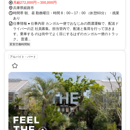
月給272,000円～300,000円
兵庫県姫路市
時間帯 朝、昼 勤務曜日・時間 8：00～17：00 （休憩60分） ・残業
あり
仕事情報 ● 仕事内容 カンガルー便でおなじみの西濃運輸で、配送ド
ライバーの正 社員募集。担当管内で、配達と集荷を行って頂きま
す。乗車する のは街中でよく目にするはずのカンガルー便のトラッ
ク。 普通...
変形労働時間制
アルバイト・パート