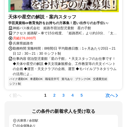
天体や星空の解説・案内スタッフ
学芸員資格or教育免許をお持ちの方募集！思い出作りのお手伝い♪
神姫バス株式会社 姫路市宿泊型児童館 星の子館
アクセス 姫路駅～車で15分程度、「姫路西IC」より約10分、「太子
東IC」より約5分 ◆車・バイク通勤ＯＫ
月給276,000円
兵庫県姫路市
勤務時間 実働時間：8時間/日 平均勤務日数：1ヶ月あたり20日～21
日 12：30～21：30 ※シフト制
仕事内容 宿泊型児童館「星の子館」＊天文スタッフのお仕事です！
◆天体や星空の解説 ◆天文現象観察会、工作教室等の天文イベント
の企画 ◆運営・天文クラブの企画、運営 ◆モバイルプラネタリウム
の活用によ...
バイク通勤OK
車通勤OK
職場見学可
賞与あり
ブランクOK
交通費支給
シフト制
前へ
次へ
1
2
3
4
5
この条件の新着求人を受け取る
兵庫県 / 余部駅
社会保険あり