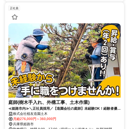
正社員
庭師(樹木手入れ、外構工事、土木作業)
≪姫路市内≫＼正社員採用／【造園会社の庭師】未経験OK！経験者優遇
◎20代～40代男性活躍中！
株式会社植友造園土木
月給276,000円～360,000円
兵庫県姫路市