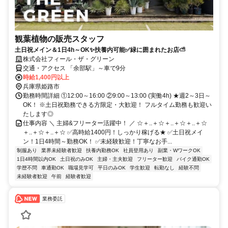
観葉植物の販売スタッフ
土日祝メイン＆1日4h～OK✨扶養内可能✅緑に囲まれたお店⛅
株式会社フィール・ザ・グリーン
交通・アクセス 「余部駅」～車で9分
時給1,400円以上
兵庫県姫路市
勤務時間詳細 ①12:00～16:00 ②9:00～13:00 (実働4h) ★週2～3日～
OK！ ※土日祝勤務できる方限定・大歓迎！ フルタイム勤務も歓迎い
たします◎
仕事内容 ＼ 主婦&フリーター活躍中！ ／ ☆＋..＋☆＋..＋☆＋..＋☆
＋..＋☆＋..＋☆ ✅高時給1400円！しっかり稼げる★ ✅土日祝メイ
ン！1日4時間～勤務OK！ ✅未経験歓迎！丁寧なお手...
制服あり
業界未経験者歓迎
扶養内勤務OK
社員登用あり
副業・WワークOK
1日4時間以内OK
土日祝のみOK
主婦・主夫歓迎
フリーター歓迎
バイク通勤OK
学歴不問
車通勤OK
職場見学可
平日のみOK
学生歓迎
転勤なし
経験不問
未経験者歓迎
午前
経験者歓迎
業務委託