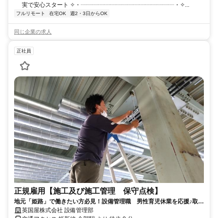
実で安心スタート ✧・┈┈┈┈┈┈┈┈┈┈┈┈┈┈┈┈・✧...
フルリモート
在宅OK
週2・3日からOK
同じ企業の求人
正社員
正規雇用【施工及び施工管理 保守点検】
地元「姫路」で働きたい方必見！設備管理職 男性育児休業を応援♪取得
実績複数あります。
英国屋株式会社 設備管理部