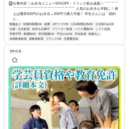
仕事内容 ◇お弁当メニュー50%OFF・ドリンク飲み放題◇ ￣￣￣￣
￣￣￣￣￣￣￣￣￣￣￣￣￣￣￣￣￣￣ 人気のお弁当も半額に！ 例
えば通常600円のお弁当→300円で購入可能！ 学生さんには「節約
に...
制服あり
扶養内勤務OK
副業・WワークOK
1日4時間以内OK
土日祝のみOK
主婦・主夫歓迎
60代も応募可
フリーター歓迎
バイク通勤OK
シフト自由
学歴不問
車通勤OK
即日勤務OK
平日のみOK
学生歓迎
転勤なし
未経験者歓迎
経験者歓迎
ブランクOK
交通費支給
契約社員