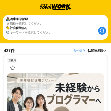
兵庫県
余部駅
職種を選択してください
社会保険あり
キーワードを選択してください
437件
条件保存
関連度順
正社員