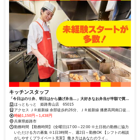
キッチンスタッフ
「今日はのり弁、明日はから揚げ弁当…」大好きなお弁当が半額で買え
るから、今日も働くのが楽しみだ。
ほっともっと 姫路青山店 65015
アクセス ＪＲ姫新線 余部徒歩約26分、ＪＲ姫新線 播磨高岡南口徒歩
約31分、ＪＲ山陽本線 英賀保徒歩約61分 【バス】神姫バス「青山出
時給1,150円～1,438円
屋敷」より徒歩2分
兵庫県姫路市
勤務時間 【勤務時間】 (全曜日)17:00～22:00 ※土日祝の勤務に協力
いただける方の募集 ※1日3時間～、週2日～勤務OK 【シフトの相談
がしやすくプライベート充実】 働き方はあなたのライ...