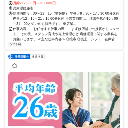
7分 、 山陽電鉄本線亀山（兵庫県）駅 徒歩14分
月給212,000円～302,000円
兵庫県姫路市
勤務時間 8：30～21：15（交替制） 早番／8：30～17：30 60分休憩
遅番／12：15～21：15 60分休憩 ※営業時間は、ほぼ全店が10：00
～21：00と短いのも特徴です。 ※店舗...
仕事内容 ── お任せする仕事内容 ── まずは店舗での接客からスター
ト。 その後、スタッフ育成や売上管理など 店舗運営に関する業務を
お願いします。 ≪主な仕事内容≫ ◎接客 ◎売上・シフト・在庫管...
シフト制
派遣社員