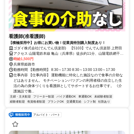
看護師(准看護師)
【積極採用中】お得にお買い物！従業員特別購入制度あり！
ゴダイ株式会社(でんでん倶楽部) 【5103】でんでん倶楽部 上野田
アクセス 山陽電鉄本線 亀山（兵庫県）徒歩約11分、山陽電鉄網干線
飾磨徒歩約19分、山陽電鉄本線 手柄徒歩約21分 山陽電鉄「亀山」駅
時給1,500円
より徒歩10分
兵庫県姫路市
勤務時間 【勤務時間】 8:30～17:30 8:30～13:00 13:00～17:30
仕事内容 【仕事内容】 運動機能に特化した施設なので食事の介助な
どはありません。 モチベーションバツグンの利用者様の自立した生
活の為の身体づくりを看護師としてサポートするお仕事です。 《介
護施設で働...
主婦・主夫歓迎
フリーター歓迎
バイク通勤OK
車通勤OK
未経験者歓迎
経験者歓迎
有資格者歓迎
ブランクOK
交通費支給
シフト制
社割あり
アルバイト・パート