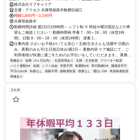
株式会社ラブキャリア
交通・アクセス 兵庫県姫路市飾磨区細江
時給1,800円～2,100円
兵庫県姫路市
勤務時間詳細 週2日/1日8時間～ シフト制 ※ 時短や曜日固定などの希
望もご相談ください！ 勤務時間例 早番 7：00～16：00（休憩1時
間） 日勤 9：00～18：00（休憩1時間） 遅番 1...
仕事内容 小さいお子様がいても安心！主婦/主夫さんも活躍中 日勤の
み、夜勤のみも可/土日祝日休み/週2日～ 業務内容 ケア施設にて、ご
利用者様が快適に過ごすためのお手伝いをしていただきます。 業務...
制服あり
短期（3ヵ月以内）
社員登用あり
主婦・主夫歓迎
フリーター歓迎
バイク通勤OK
短期
シフト自由
学歴不問
車通勤OK
即日勤務OK
職場見学可
平日のみOK
転勤なし
経験不問
経験者歓迎
残業なし
週払いOK
有資格者歓迎
研修あり
正社員