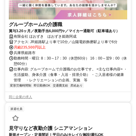
グループホームの介護職
賞与3.20ヶ月／夜勤手当6,000円✨／マイカー通勤可（駐車場あり）
有限会社 ほおずき ほおずき姫路阿成
アクセス: JR姫路駅より車で10分／山陽電鉄飾磨駅より車で6分
月給235,500円以上
兵庫県姫路市
勤務時間・曜日: 8：30～17：30（休憩60分） 16：00～翌9：00（休
憩60分）
仕事内容: グループホームで介護職のお仕事です。 <主な仕事内容> ・
生活援助、身体介護（食事・入浴・排泄介助） ・ご入居者様の健康
管理 ・レクリエーションの企画、実施 等
変形労働時間制
即日勤務OK
交通費支給
昇給あり
同じ企業の求人
派遣社員
見守りなど夜勤介護 シニアマンション
新規オープン・定員間近！平日のみ/キレイな施設/週払OK