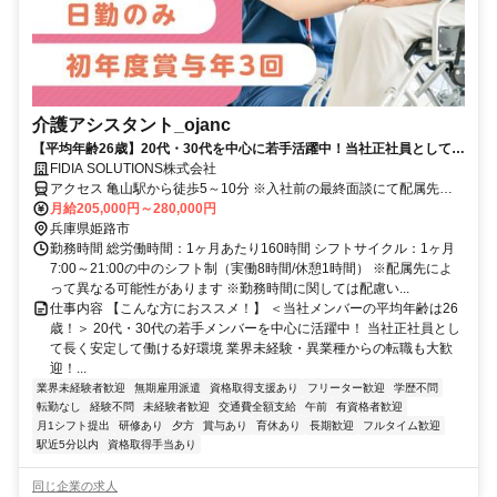
介護アシスタント_ojanc
【平均年齢26歳】20代・30代を中心に若手活躍中！当社正社員として安
定して長く働けます◎完全週休二日制＆残業少なめ／初年度賞与年3回
FIDIA SOLUTIONS株式会社
／未経験OK★採用基準は友達になれそうな人！／休暇制度充実！産育休
アクセス 亀山駅から徒歩5～10分 ※入社前の最終面談にて配属先を
取得率100%／全員面接実施中！書類選考なし！内定まで最短2日！今す
決定致します。
月給205,000円～280,000円
ぐ働ける仕事を探している方はぜひ一度ご相談ください♪
兵庫県姫路市
勤務時間 総労働時間：1ヶ月あたり160時間 シフトサイクル：1ヶ月
7:00～21:00の中のシフト制（実働8時間/休憩1時間） ※配属先によ
って異なる可能性があります ※勤務時間に関しては配慮い...
仕事内容 【こんな方におススメ！】 ＜当社メンバーの平均年齢は26
歳！＞ 20代・30代の若手メンバーを中心に活躍中！ 当社正社員とし
て長く安定して働ける好環境 業界未経験・異業種からの転職も大歓
迎！...
業界未経験者歓迎
無期雇用派遣
資格取得支援あり
フリーター歓迎
学歴不問
転勤なし
経験不問
未経験者歓迎
交通費全額支給
午前
有資格者歓迎
月1シフト提出
研修あり
夕方
賞与あり
育休あり
長期歓迎
フルタイム歓迎
駅近5分以内
資格取得手当あり
同じ企業の求人