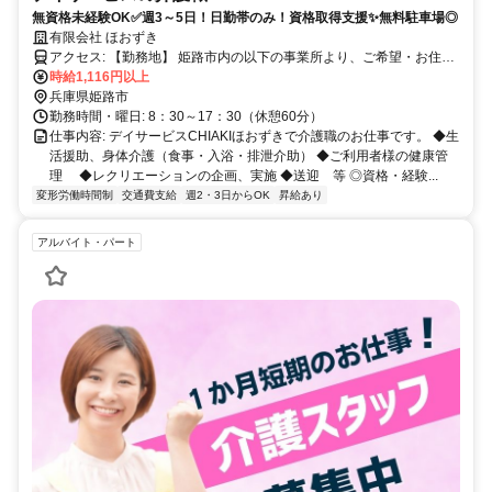
無資格未経験OK✅週3～5日！日勤帯のみ！資格取得支援✨無料駐車場◎
有限会社 ほおずき
アクセス: 【勤務地】 姫路市内の以下の事業所より、ご希望・お住ま
いに応じて配属先を相談させていただきます。 ・デイサービス
時給1,116円以上
CHIAKIほおずき姫路阿成 (兵庫県姫路市飾磨区阿成鹿古407) ・デイ
兵庫県姫路市
サービスCHIAKIほおずき姫路高岡 (兵庫県姫路市山吹1-3-25) ・デイ
勤務時間・曜日: 8：30～17：30（休憩60分）
サービスCHIAKIほおずき姫路津田 (兵庫県姫路市飾磨区今在家北1-8)
仕事内容: デイサービスCHIAKIほおずきで介護職のお仕事です。 ◆生
・デイサービスCHIAKIほおずき姫路香寺 (兵庫県姫路市香寺町中仁野
活援助、身体介護（食事・入浴・排泄介助） ◆ご利用者様の健康管
268-1) ・デイサービスCHIAKIほおずき姫路宮西 (兵庫県姫路市宮西町
理 ◆レクリエーションの企画、実施 ◆送迎 等 ◎資格・経験...
3丁目6-1） ・デイサービスCHIAKIほおずき姫路辻井 (兵庫県姫路市
変形労働時間制
交通費支給
週2・3日からOK
昇給あり
辻井1丁目2-31）
アルバイト・パート