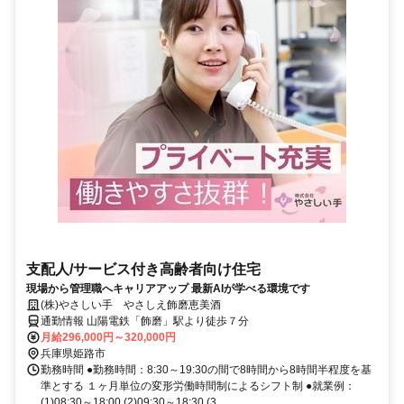
支配人/サービス付き高齢者向け住宅
現場から管理職へキャリアアップ 最新AIが学べる環境です
(株)やさしい手 やさしえ飾磨恵美酒
通勤情報 山陽電鉄「飾磨」駅より徒歩７分
月給296,000円～320,000円
兵庫県姫路市
勤務時間 ●勤務時間：8:30～19:30の間で8時間から8時間半程度を基
準とする １ヶ月単位の変形労働時間制によるシフト制 ●就業例：
(1)08:30～18:00 (2)09:30～18:30 (3...