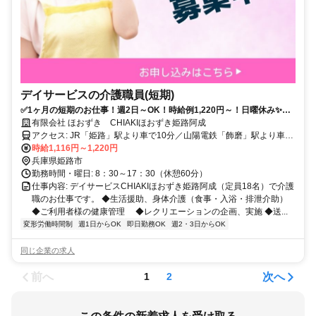
デイサービスの介護職員(短期)
✅1ヶ月の短期のお仕事！週2日～OK！時給例1,220円～！日曜休み✨勤
務開始日は相談OK◎
有限会社 ほおずき CHIAKIほおずき姫路阿成
アクセス: JR「姫路」駅より車で10分／山陽電鉄「飾磨」駅より車で
6分
時給1,116円～1,220円
兵庫県姫路市
勤務時間・曜日: 8：30～17：30（休憩60分）
仕事内容: デイサービスCHIAKIほおずき姫路阿成（定員18名）で介護
職のお仕事です。 ◆生活援助、身体介護（食事・入浴・排泄介助）
◆ご利用者様の健康管理 ◆レクリエーションの企画、実施 ◆送...
変形労働時間制
週1日からOK
即日勤務OK
週2・3日からOK
同じ企業の求人
前へ
次へ
1
2