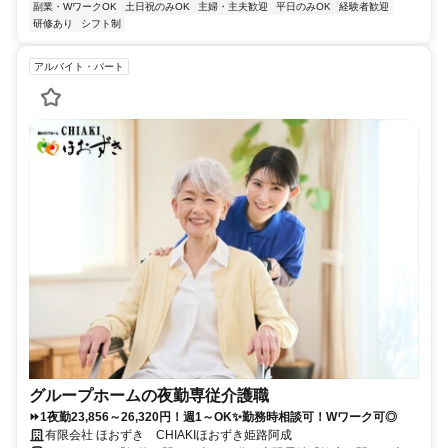
副業・WワークOK
土日祝のみOK
主婦・主夫歓迎
平日のみOK
経験者歓迎
研修あり
シフト制
アルバイト・パート
グループホームの夜勤専従介護職
⏩1夜勤23,856～26,320円！週1～OK✨勤務時相談可！Wワーク可◎
有限会社 ほおずき CHIAKIほおずき姫路阿成