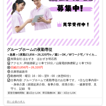
グループホームの夜勤専従
＜急募＞1夜勤23,856～26,320円✨／週1～OK／Wワーク可／マイカー
通勤OK◎
有限会社 ほおずき ほおずき明石西
アクセス: JR姫路駅より車で10分／山陽電鉄飾磨駅より車で6分
日給23,856円～26,320円
兵庫県姫路市
勤務時間・曜日: 16：00～翌9：00（休憩60分）
仕事内容: グループホームで夜勤専従のお仕事です。 <主な仕事内容>
・身体介護（就寝起床介助、食事介助、排泄介助） ・健康管理、見
守り、記録 等
変形労働時間制
週1日からOK
即日勤務OK
週2・3日からOK
同じ企業の求人