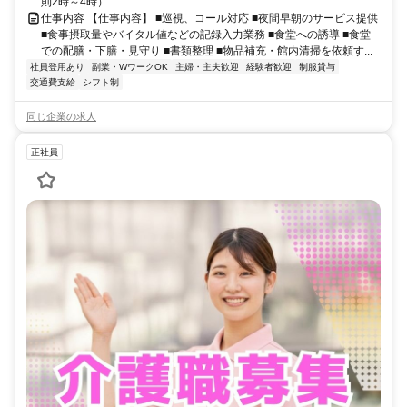
則2時～4時）
仕事内容 【仕事内容】 ■巡視、コール対応 ■夜間早朝のサービス提供
■食事摂取量やバイタル値などの記録入力業務 ■食堂への誘導 ■食堂
での配膳・下膳・見守り ■書類整理 ■物品補充・館内清掃を依頼す...
社員登用あり
副業・WワークOK
主婦・主夫歓迎
経験者歓迎
制服貸与
交通費支給
シフト制
同じ企業の求人
正社員