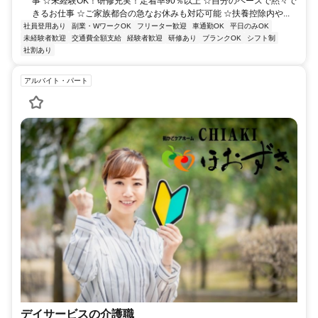
事 ☆未経験OK！研修充実！定着率90％以上 ☆自分のペースで黙々で
きるお仕事 ☆ご家族都合の急なお休みも対応可能 ☆扶養控除内や...
社員登用あり
副業・WワークOK
フリーター歓迎
車通勤OK
平日のみOK
未経験者歓迎
交通費全額支給
経験者歓迎
研修あり
ブランクOK
シフト制
社割あり
アルバイト・パート
デイサービスの介護職