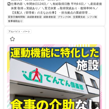
仕事内容 ＼年間休日124日／ ＼有給取得日数 平均9.6日／ ＼産前産後
休業 取得→実績あり／ ＼育児休業 →取得実績あり・復帰率96％／
【支配人（管理者）の主なお仕事】 ・担当拠点の業績管理 ...
変形労働時間制
未経験者歓迎
経験者歓迎
ブランクOK
交通費支給
シフト制
食事補助あり
アルバイト・パート