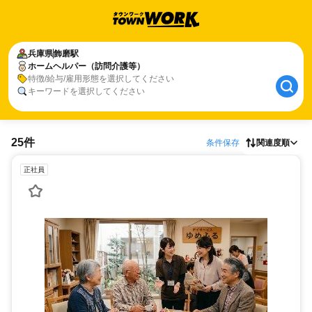
兵庫県
飾磨駅
ホームヘルパー（訪問介護等）
特徴/給与/雇用形態を選択してください
キーワードを選択してください
25件
条件保存
関連度順
正社員