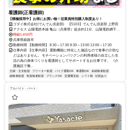
看護師(正看護師)
【積極採用中】お得にお買い物！従業員特別購入制度あり！
ゴダイ株式会社(でんでん倶楽部) 【5103】でんでん倶楽部 上野田
アクセス 山陽電鉄本線 亀山（兵庫県）徒歩約11分、山陽電鉄網干線
飾磨徒歩約19分、山陽電鉄本線 手柄徒歩約21分 山陽電鉄「亀山」駅
時給1,650円
より徒歩10分
兵庫県姫路市
勤務時間 【勤務時間】 8:30～17:30 8:30～13:00 13:00～17:30
仕事内容 【仕事内容】 運動機能に特化した施設なので食事の介助な
どはありません。 モチベーションバツグンの利用者様の自立した生
活の為の身体づくりを看護師としてサポートするお仕事です。 《介
護施設で働...
主婦・主夫歓迎
フリーター歓迎
バイク通勤OK
車通勤OK
未経験者歓迎
経験者歓迎
有資格者歓迎
ブランクOK
交通費支給
シフト制
社割あり
アルバイト・パート