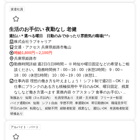
派遣社員
生活のお手伝い 夜勤なし 老健
週払い＊選べる曜日 日勤のみでゆったり雰囲気の職場(^^♪
株式会社ラブキャリア
交通・アクセス 兵庫県姫路市亀山
時給1,800円～2,100円
兵庫県姫路市
勤務時間詳細 週2日/1日8時間～ ※ 時短や曜日固定などの希望もご相
談ください。 勤務時間例 7：00～16：00（休憩1時間） 9：00～
18：00（休憩1時間） 10：00～19：00（休憩1...
仕事内容 理想の働き方を叶えましょう！ シフト制で週2日～OK！ お
仕事にブランクのある方も積極採用中 平日のみOK、曜日固定、残業
なしなど働き方選べます 業務内容 ケアスタッフ 食事のお手伝い ...
制服あり
短期（3ヵ月以内）
社員登用あり
主婦・主夫歓迎
フリーター歓迎
バイク通勤OK
短期
シフト自由
学歴不問
車通勤OK
即日勤務OK
職場見学可
平日のみOK
転勤なし
経験不問
経験者歓迎
残業なし
週払いOK
有資格者歓迎
研修あり
アルバイト・パート