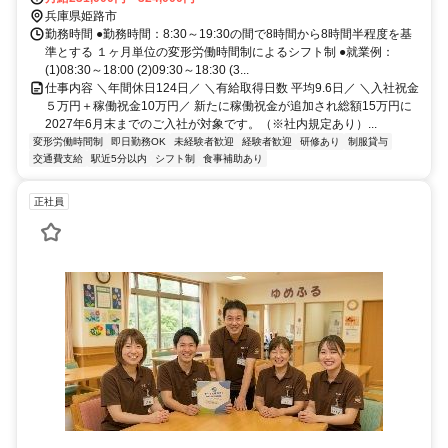
兵庫県姫路市
勤務時間 ●勤務時間：8:30～19:30の間で8時間から8時間半程度を基
準とする １ヶ月単位の変形労働時間制によるシフト制 ●就業例：
(1)08:30～18:00 (2)09:30～18:30 (3...
仕事内容 ＼年間休日124日／ ＼有給取得日数 平均9.6日／ ＼入社祝金
５万円＋稼働祝金10万円／ 新たに稼働祝金が追加され総額15万円に
2027年6月末までのご入社が対象です。（※社内規定あり）...
変形労働時間制
即日勤務OK
未経験者歓迎
経験者歓迎
研修あり
制服貸与
交通費支給
駅近5分以内
シフト制
食事補助あり
正社員