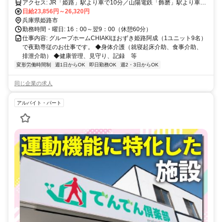
アクセス: JR「姫路」駅より車で10分／山陽電鉄「飾磨」駅より車で
6分
日給23,856円～26,320円
兵庫県姫路市
勤務時間・曜日: 16：00～翌9：00（休憩60分）
仕事内容: グループホームCHIAKIほおずき姫路阿成（1ユニット9名）
で夜勤専従のお仕事です。 ◆身体介護（就寝起床介助、食事介助、
排泄介助） ◆健康管理、見守り、記録 等
変形労働時間制
週1日からOK
即日勤務OK
週2・3日からOK
同じ企業の求人
アルバイト・パート