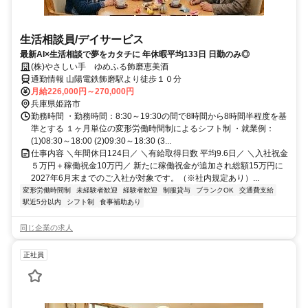
生活相談員/デイサービス
最新AI×生活相談で夢をカタチに 年休暇平均133日 日勤のみ◎
(株)やさしい手 ゆめふる飾磨恵美酒
通勤情報 山陽電鉄飾磨駅より徒歩１０分
月給226,000円～270,000円
兵庫県姫路市
勤務時間 ・勤務時間：8:30～19:30の間で8時間から8時間半程度を基
準とする １ヶ月単位の変形労働時間制によるシフト制 ・就業例：
(1)08:30～18:00 (2)09:30～18:30 (3...
仕事内容 ＼年間休日124日／ ＼有給取得日数 平均9.6日／ ＼入社祝金
５万円＋稼働祝金10万円／ 新たに稼働祝金が追加され総額15万円に
2027年6月末までのご入社が対象です。（※社内規定あり）...
変形労働時間制
未経験者歓迎
経験者歓迎
制服貸与
ブランクOK
交通費支給
駅近5分以内
シフト制
食事補助あり
同じ企業の求人
正社員