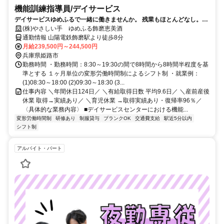
機能訓練指導員/デイサービス
デイサービスゆめふるで一緒に働きませんか。 残業もほとんどなし。年
間休日124日 職場見学もお気軽にお問合せ下さい
(株)やさしい手 ゆめふる飾磨恵美酒
通勤情報 山陽電鉄飾磨駅より徒歩8分
月給239,500円～244,500円
兵庫県姫路市
勤務時間 ・勤務時間：8:30～19:30の間で8時間から8時間半程度を基
準とする １ヶ月単位の変形労働時間制によるシフト制 ・就業例：
(1)08:30～18:00 (2)09:30～18:30 (3...
仕事内容 ＼年間休日124日／ ＼有給取得日数 平均9.6日／ ＼産前産後
休業 取得→実績あり／ ＼育児休業 →取得実績あり・復帰率96％／
〈具体的な業務内容〉 ■デイサービスセンターにおける機能...
変形労働時間制
研修あり
制服貸与
ブランクOK
交通費支給
駅近5分以内
シフト制
アルバイト・パート