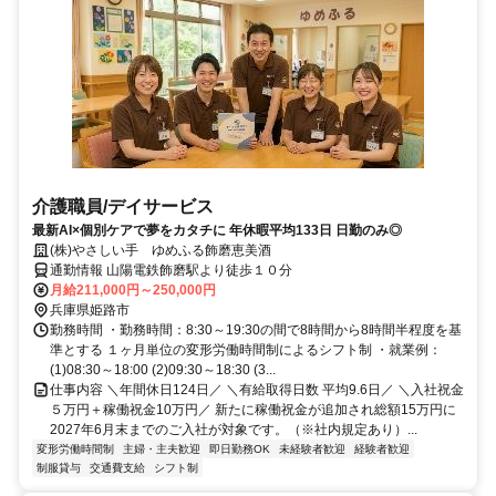
介護職員/デイサービス
最新AI×個別ケアで夢をカタチに 年休暇平均133日 日勤のみ◎
(株)やさしい手 ゆめふる飾磨恵美酒
通勤情報 山陽電鉄飾磨駅より徒歩１０分
月給211,000円～250,000円
兵庫県姫路市
勤務時間 ・勤務時間：8:30～19:30の間で8時間から8時間半程度を基
準とする １ヶ月単位の変形労働時間制によるシフト制 ・就業例：
(1)08:30～18:00 (2)09:30～18:30 (3...
仕事内容 ＼年間休日124日／ ＼有給取得日数 平均9.6日／ ＼入社祝金
５万円＋稼働祝金10万円／ 新たに稼働祝金が追加され総額15万円に
2027年6月末までのご入社が対象です。（※社内規定あり）...
変形労働時間制
主婦・主夫歓迎
即日勤務OK
未経験者歓迎
経験者歓迎
制服貸与
交通費支給
シフト制