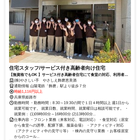
住宅スタッフ/サービス付き高齢者向け住宅
【無資格でもOK 】サービス付き高齢者住宅にて食堂の対応、利用者様
の居室からの誘導などを手伝って頂きます
(株)やさしい手 やさしえ飾磨恵美酒
通勤情報 山陽電鉄「飾磨」駅より徒歩７分
時給1,116円以上
兵庫県姫路市
勤務時間 ・勤務時間：8:30～19:30の間で１日４時間以上 週1日から
就業可能です。 就業日数、就業時間、就業曜日は相談可能です。 ・
就業例： (1)09時00分～16時00分 (2)13時00分...
仕事内容 ・フロント業務（来客対応、電話対応） ・食堂対応（居室
から食堂への誘導、配膳下膳、服薬会場） ・アクティビティ対応
（アクティビティ中の見守り等） ・棟内の見守り業務 ・お客様居室
からのコール...