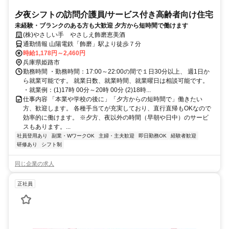
夕夜シフトの訪問介護員/サービス付き高齢者向け住宅
未経験・ブランクのある方も大歓迎 夕方から短時間で働けます
(株)やさしい手 やさしえ飾磨恵美酒
通勤情報 山陽電鉄「飾磨」駅より徒歩７分
時給1,178円～2,460円
兵庫県姫路市
勤務時間 ・勤務時間：17:00～22:00の間で１日30分以上、 週1日か
ら就業可能です。 就業日数、就業時間、就業曜日は相談可能です。
・就業例：(1)17時 00分～20時 00分 (2)18時...
仕事内容 「本業や学校の後に」「夕方からの短時間で」働きたい
方、歓迎します。 各種手当てが充実しており、直行直帰もOKなので
効率的に働けます。 ※夕方、夜以外の時間（早朝や日中）のサービ
スもあります。...
社員登用あり
副業・WワークOK
主婦・主夫歓迎
即日勤務OK
経験者歓迎
研修あり
シフト制
同じ企業の求人
正社員