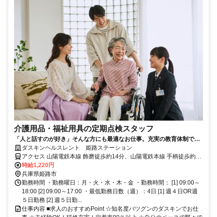
介護用品・福祉用具の定期点検スタッフ
「人と話すのが好き」そんな方にも最適なお仕事。充実の教育体制で一
人前になるまでしっかり育てます。
ダスキンヘルスレント 姫路ステーション
アクセス 山陽電鉄本線 飾磨徒歩約14分、山陽電鉄本線 手柄徒歩約15
分 山陽電鉄「亀山駅」徒歩３分
時給1,220円
兵庫県姫路市
勤務時間 ・勤務曜日：月・火・水・木・金 ・勤務時間： [1] 09:00～
18:00 [2] 09:00～17:00 ・最低勤務日数（週）：4日 [1] 週４日OR週
５日勤務 [2] 週５日勤...
仕事内容 ■求人のおすすめPoint ☆知名度バツグンのダスキンでお仕