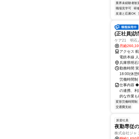
業界未経験者歓
職場見学可
研
友達と応募OK
(正社員)
ケア21 明石
月給260,1
アクセス 
電鉄本線 
兵庫県明石
勤務時間 実
18:00(
労働時間制 (
仕事内容 
の連携、利
的な作業も行
変形労働時間制
交通費支給
派遣社員
夜勤専従の
株式会社ジャ 
時給1,650