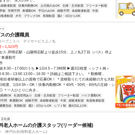
すが、 求人の件で...
未経験者歓迎
扶養内勤務OK
土日祝のみOK
主婦・主夫歓迎
フリーター歓迎
早朝
学歴不問
車通勤OK
平日のみOK
経験不問
未経験者歓迎
午前
資格者歓迎
夕方
ブランクOK
長期歓迎
週2・3日からOK
ート
ビスの介護職員
コープこうべ デイサービス上ノ丸
円～1,323円
セス JR明石駅・山陽明石駅より徒歩15分、上ノ丸3丁目（バス）停よ
／車通勤可
市
 8:30～17:00のうち ▶1日4.5～7.5時間 ▶週3日程度 ＜シフト例＞
00 8:30～13:00 13:00～16:30 ＊詳細はご相談下さい。 ＊勤務曜...
＊初任者研修以上の資格で応募OK！ ＊資格取りたての未経験の方も大歓
日程度、1日4.5h～OK！扶養内勤務OK ＊40代・50代・60代の主婦・シ
 ＊一人ひとりに向き...
内勤務OK
社員登用あり
主婦・主夫歓迎
フリーター歓迎
バイク通勤OK
歴不問
車通勤OK
経験不問
未経験者歓迎
午前
経験者歓迎
有資格者歓迎
通費支給
長期歓迎
週2・3日からOK
シフト制
週4日以上OK
正社員
有料老人ホームの介護スタッフ(リーダー候補)
 神戸白水(有料老人ホーム)