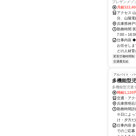
プレザンメゾン
月給322,4
アクセス 
分、山陽電
分
兵庫県神戸
勤務時間 実
7:00～16:00
仕事内容 
お任せしま
どの人材育成
変形労働時間制
交通費支給
アルバイト・パ
多機能型
多機能型児童
時給1,12
交通・アク
兵庫県明石
勤務時間詳細
※日によっ
け・夕方だけ
仕事内容 
でのご応募も