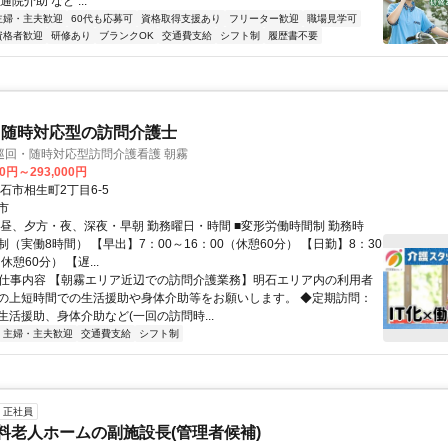
院介助 など ...
主婦・主夫歓迎
60代も応募可
資格取得支援あり
フリーター歓迎
職場見学可
資格者歓迎
研修あり
ブランクOK
交通費支給
シフト制
履歴書不要
・随時対応型の訪問介護士
巡回・随時対応型訪問介護看護 朝霧
00円～293,000円
石市相生町2丁目6-5
市
、昼、夕方・夜、深夜・早朝 勤務曜日・時間 ■変形労働時間制 勤務時
（実働8時間） 【早出】7：00～16：00（休憩60分） 【日勤】8：30
休憩60分） 【遅...
● 仕事内容 【朝霧エリア近辺での訪問介護業務】明石エリア内の利用者
の上短時間での生活援助や身体介助等をお願いします。 ◆定期訪問：
生活援助、身体介助など(一回の訪問時...
主婦・主夫歓迎
交通費支給
シフト制
正社員
有料老人ホームの副施設長(管理者候補)