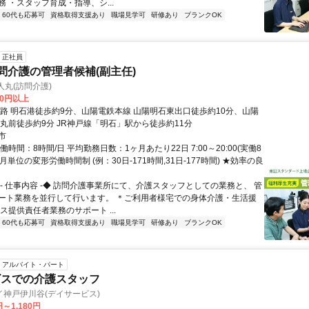
 ・スタッフ育成・指導、シ...
60代も応募可
資格取得支援あり
職場見学可
研修あり
ブランクOK
正社員
訪問介護の管理者候補(副主任)
人丸(訪問介護)
00円以上
航路 明石港徒歩約9分、山陽電鉄本線 山陽明石東出口徒歩約10分、山陽
人丸前徒歩約9分 JR神戸線「明石」駅から徒歩約11分
市
働時間：8時間/日 平均勤務日数：1ヶ月あたり22日 7:00～20:00(実働8
ヶ月単位の変形労働時間制 (例：30日-171時間,31日-177時間) ★効率の良
◆- 仕事内容 -◆ 訪問介護事業所にて、介護スタッフとしての業務と、 管
ート業務を並行して行います。 ＊ご利用者様宅での身体介護・生活援
ス提供責任者業務のサポート ...
60代も応募可
資格取得支援あり
職場見学可
研修あり
ブランクOK
アルバイト・パート
ビスでの介護スタッフ
神戸伊川谷(デイサービス)
円～1,180円