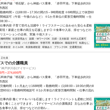
・JR神戸線「明石駅」から神姫バス乗車、「赤羽平池」下車徒歩約3分
市西区
勤務時間＞ (1)08:00～17:30の間の5～9時間程度 ※6時間以上で休憩60
時間相談可（午前・午後のみなど） ※1か月単位の変形労働時間制 ＜仕
:30～...
◆仕事内容 子育て世代も活躍中！ライフステージに合わせた安心＆柔軟
実現！家庭と仕事の両立を応援します◎ ※食事や入浴、排せつなどの
リエーションの企画、実施 ※他スタッ...
労働時間制
社員登用あり
副業・WワークOK
主婦・主夫歓迎
60代も応募可
り
フリーター歓迎
バイク通勤OK
学歴不問
車通勤OK
職場見学可
転勤なし
経験者歓迎
ネイルOK
有資格者歓迎
研修あり
ブランクOK
交通費支給
正社員
ビスでの介護職員
神戸伊川谷(デイサービス)
00円～274,600円
・JR神戸線「明石駅」から神姫バス乗車、「赤羽平池」下車徒歩約3分
市西区
労働時間：1ヶ月あたり168時間 ＜勤務時間＞ (1)08:00～18:00の間の8
休憩60分) ※勤務時間相談可 ※1か月単位の変形労働時間制 ＜仕事の流れ
.
◆仕事内容 働くママ＆パパを応援します！ライフイベントも柔軟に対応
長く働くことができます。 【デイサービスの介護職員】 主なお仕事:お
る食事や入浴、排せつなどの介助/レ...