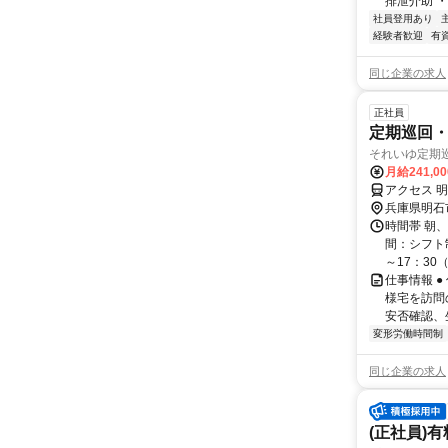
排泄介助 ・通
社員登用あり
経験者歓迎
有
同じ企業の求人
正社員
定期巡回
それいゆ定期
月給241,0
アクセス 明
兵庫県明石
時間帯 朝
間：シフト制
～17：30（
仕事情報 
様宅を訪問
安否確認、
変形労働時間制
同じ企業の求人
(正社員)