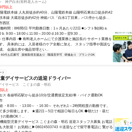
 神戸白水(有料老人ホーム)
00円以上
山陽電鉄本線 人丸前徒歩約40分、山陽電鉄本線 山陽明石東出口徒歩約42
鉄本線 大蔵谷徒歩約42分 神姫バス「白水1丁目東」バス停から徒歩約3
市西区
働時間：8時間/日 平均勤務日数：1ヶ月あたり22日 ■シフト制(例) a.
 b. 9:00～18:00 c.11:00～20:00 d.16:30～翌9:30 ...
◆- 仕事内容 -◆ 有料老人ホームにて介護業務と施設長の サポート業務を
す。 具体的には、入居者様のケア全般に加え、 スタッフ指導や面談な
、 会議出席や備品管理とい...
60代も応募可
資格取得支援あり
職場見学可
研修あり
ブランクOK
ート
児童デイサービスの送迎ドライバー
デイサービス こぐまの森・明石
0円以上
セス 各線明石駅から徒歩10分/交通費規定支給/車・バイク通勤OK
市
 ・8:00～ ・13:00～ ・16:30～ それぞれ1～2時間程度の勤務です。
て多少前後します。 ★週2日～5日で相談◎毎日もOK ◆朝だけ・昼だ
の勤務OK！...
多機能型児童デイサービス こぐまの森・明石 送迎スタッフ大募集 お電話
大歓迎！ お気軽に▶08024503743 ※送迎などで留守番電話に 繋がる