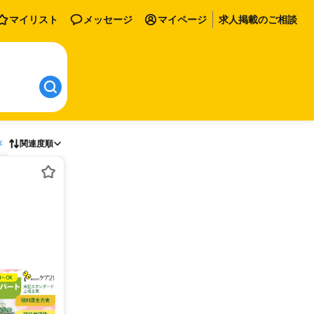
マイリスト
メッセージ
マイページ
求人掲載のご相談
存
関連度順