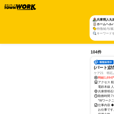
兵庫県
人丸
ホームヘル
特徴/給与/
キーワード
104件
(パート)
ケア21 明石
時給1,694
アクセス 
電鉄本線 
兵庫県明石
勤務時間 7
*Wワーク
仕事内容 
お仕事です