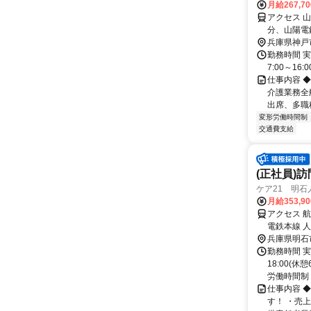
月給267,7
アクセス 
分、山陽電
分
兵庫県神戸
勤務時間 実
7:00～16:00
仕事内容 
介護業務全
出席、多職種
変形労働時間制
交通費支給
(正社員)
ケア21 明石
月給353,9
アクセス 
電鉄本線 
兵庫県明石
勤務時間 実
18:00(
労働時間制 (
仕事内容 
す！ ・売