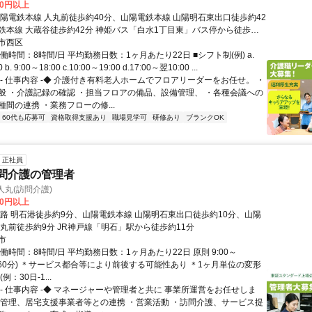
00円以上
山陽電鉄本線 人丸前徒歩約40分、山陽電鉄本線 山陽明石東出口徒歩約42
鉄本線 大蔵谷徒歩約42分 神姫バス「白水1丁目東」バス停から徒歩約3
市西区
働時間：8時間/日 平均勤務日数：1ヶ月あたり22日 ■シフト制(例) a.
 b. 9:00～18:00 c.10:00～19:00 d.17:00～翌10:00 ...
◆- 仕事内容 -◆ 介護付き有料老人ホームでフロアリーダーをお任せ。 ・
般 ・介護記録の確認 ・担当フロアの備品、設備管理、 ・各種会議への
間の連携 ・業務フローの修...
60代も応募可
資格取得支援あり
職場見学可
研修あり
ブランクOK
正社員
訪問介護の管理者
人丸(訪問介護)
00円以上
航路 明石港徒歩約9分、山陽電鉄本線 山陽明石東出口徒歩約10分、山陽
人丸前徒歩約9分 JR神戸線「明石」駅から徒歩約11分
市
働時間：8時間/日 平均勤務日数：1ヶ月あたり22日 原則 9:00～
休憩60分) ＊サービス都合等により前後する可能性あり ＊1ヶ月単位の変形
例：30日-1...
◆- 仕事内容 -◆ マネージャーや管理者と共に 事業所運営をお任せしま
上管理、居宅支援事業者等との連携 ・営業活動 ・訪問介護、サービス提