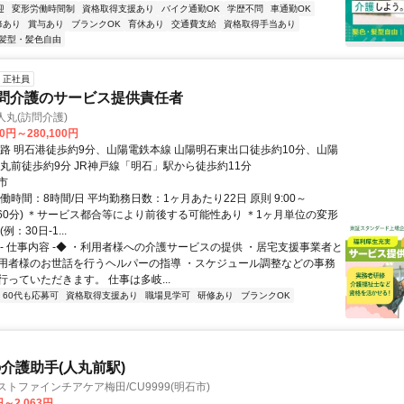
迎
変形労働時間制
資格取得支援あり
バイク通勤OK
学歴不問
車通勤OK
修あり
賞与あり
ブランクOK
育休あり
交通費支給
資格取得手当あり
髪型・髪色自由
正社員
訪問介護のサービス提供責任者
人丸(訪問介護)
00円～280,100円
航路 明石港徒歩約9分、山陽電鉄本線 山陽明石東出口徒歩約10分、山陽
人丸前徒歩約9分 JR神戸線「明石」駅から徒歩約11分
市
働時間：8時間/日 平均勤務日数：1ヶ月あたり22日 原則 9:00～
休憩60分) ＊サービス都合等により前後する可能性あり ＊1ヶ月単位の変形
例：30日-1...
◆- 仕事内容 -◆ ・利用者様への介護サービスの提供 ・居宅支援事業者と
用者様のお世話を行うヘルパーの指導 ・スケジュール調整などの事務
っていただきます。 仕事は多岐...
60代も応募可
資格取得支援あり
職場見学可
研修あり
ブランクOK
介護助手(人丸前駅)
ストファインチアケア梅田/CU9999(明石市)
円～2,063円