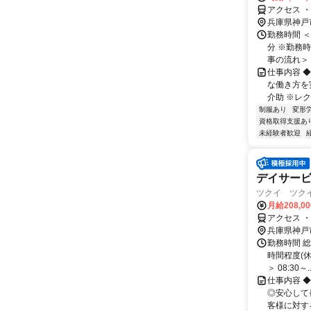
アクセス 
兵庫県神戸
勤務時間 ＜
分 ※勤務
事の流れ＞ 08
仕事内容 
な働き方を
介助 ※レク
制服あり
変形
資格取得支援あ
未経験者歓迎
デイサー
ツクイ ツクイ
月給208,0
アクセス 
兵庫県神戸
勤務時間 総
時間程度(
＞ 08:30～..
仕事内容 
◎安心して
客様に対す