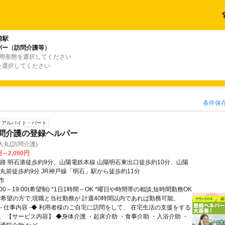
前駅
パー（訪問介護等）
雇用形態を選択してください
を選択してください
条件保
アルバイト・パート
訪問介護の登録ヘルパー
人丸(訪問介護)
円～2,090円
航路 明石港徒歩約9分、山陽電鉄本線 山陽明石東出口徒歩約10分、山陽
人丸前徒歩約9分 JR神戸線「明石」駅から徒歩約11分
市
:00～19:00(希望制) *1日1時間～OK *曜日や時間帯の相談,短時間勤務OK
ご希望の方で,現職と当社勤務が 計週40時間以内であれば勤務可能。
◆- 仕事内容 -◆ 利用者様のご自宅に訪問をして、 在宅生活の支援をする
。 【サービス内容】 ◆身体介護 ・起床介助 ・食事介助 ・入浴介助 ・