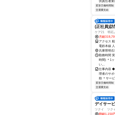
供責任者業務
変形労働時間制
交通費支給
(正社員)
ケア21 明石
月給319,7
アクセス 
電鉄本線 
兵庫県明石
勤務時間 実
時間) ＊1
い,...
仕事内容 
理者のサポ
助 ＊サービ
変形労働時間制
交通費支給
デイサー
ツクイ ツクイ
時給1,150