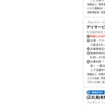
こともありま
制服あり
業界
バイク通勤OK
経験者歓迎
有
アルバイト・パ
デイサー
生活協同組合
時給1,244
交通・アク
り徒歩1分
兵庫県明石
勤務時間詳細
8:30～17:
仕事内容 
迎！ ＊週3
ニア活躍中◎
制服あり
扶養
シフト自由
学
ブランクOK
交
(正社員)
プレザンメゾン