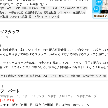
切にしています。 ＜ 具体的には ＞...
副業・WワークOK
主婦・主夫歓迎
フリーター歓迎
バイク通勤OK
学歴不問
勤なし
未経験者歓迎
交通費全額支給
経験者歓迎
ブランクOK
交通費支給
長期歓迎
フルタイム歓迎
週2・3日からOK
シフト制
ングスタッフ
rrow
ト
細 勤務時間は、案件ごとに決められた配布可能時間内で、ご自身で自由に設定して
くからお昼過ぎまで稼働するスタッフ、お昼から夕方まで稼働するスタッフが混在し
ポスティングスタッフ大募集。 指定された配布エリアに、チラシ・冊子を配布するお
沿って一人で進める屋外作業のため、複雑な人間関係や接客ストレスなく取り組む
バイク通勤OK
学歴不問
車通勤OK
フルリモート
研修あり
長期歓迎
完全歩合制
シフト制
ート
ッフ パート
福祥福祉会 『デイサービスセンター豊泉家 芦屋山手』 豊泉家グループ
円～1,471円
ス ★JR・阪神「芦屋」駅、阪急「芦屋川」駅の３路線～ホームまでの