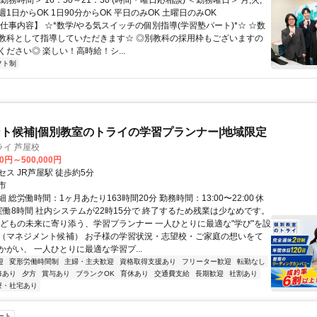
勤務時間＞ 16：50～21：30 (時間・曜日応相談) ＜勤務曜日＞ 月,火,
土 週1日からOK 1日90分からOK 平日のみOK 土曜日のみOK
仕事内容】 ☆*数学/やる気スイッチの個別指導(学習塾パート)*☆ ☆数
教科として指導していただきます☆ ◎別教科の採用枠もございますの
ださい◎ 楽しい！高時給！シ...
フト制
ト候補|個別教室のトライの学習プランナー|地域限定
イ 芦屋校
00円～500,000円
ス JR芦屋駅 徒歩約5分
市
 総労働時間：1ヶ月あたり163時間20分 勤務時間：13:00〜22:00 休
実働8時間 社内システムが22時15分で 終了するため残業は少なめです。
子どもの未来に寄り添う、学習プランナー 一人ひとりに最適な"学び"を設
（マネジメント候補） お子様の学習状況・志望校・ご家庭の想いをて
かがい、 一人ひとりに最適な学習プ...
迎
変形労働時間制
主婦・主夫歓迎
資格取得支援あり
フリーター歓迎
転勤なし
修あり
夕方
賞与あり
ブランクOK
育休あり
交通費支給
長期歓迎
社割あり
寮・社宅あり
ート