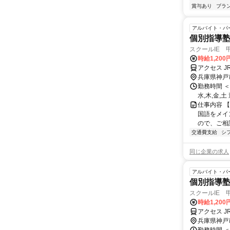
賞与あり
ブラ
アルバイト・パ
個別指導塾
スクールIE 
時給1,200
アクセス 
兵庫県神戸
勤務時間 ＜
水,木,金,
仕事内容 【
国語をメイ
ので、ご相談
交通費支給
シ
同じ企業の求人
アルバイト・パ
個別指導塾
スクールIE 
時給1,200
アクセス 
兵庫県神戸