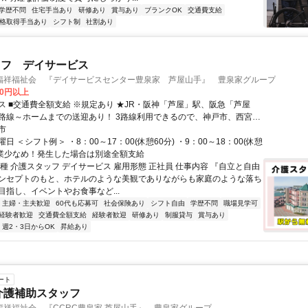
学歴不問
住宅手当あり
研修あり
賞与あり
ブランクOK
交通費支給
格取得手当あり
シフト制
社割あり
ッフ デイサービス
福祥福祉会 『デイサービスセンター豊泉家 芦屋山手』 豊泉家グループ
00円以上
費全額支給 ※規定あり ★JR・阪神「芦屋」駅、阪急「芦屋
路線～ホームまでの送迎あり！ 3路線利用できるので、神戸市、西宮
、尼崎市など、芦屋市以外にお住まいの方も 通勤が便利です！ ★マイ
市
ク・自転車通勤OK！（規定あり） 雨の日も快適に通勤できます♪
日 ＜シフト例＞ ・8：00～17：00(休憩60分) ・9：00～18：00(休憩
※残業少なめ！発生した場合は別途全額支給
種 介護スタッフ デイサービス 雇用形態 正社員 仕事内容 『自立と自由
ンセプトのもと、ホテルのような美観でありながらも家庭のような落ち
目指し、イベントやお食事など...
主婦・主夫歓迎
60代も応募可
社会保険あり
シフト自由
学歴不問
職場見学可
経験者歓迎
交通費全額支給
経験者歓迎
研修あり
制服貸与
賞与あり
週2・3日からOK
昇給あり
ート
介護補助スタッフ