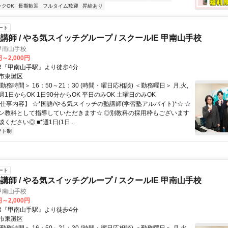
ンクOK
長期歓迎
フルタイム歓迎
昇給あり
ート
講師 / やる気スイッチグループ / スクールIE 甲南山手校
甲南山手校
円～2,000円
JR『甲南山手駅』より徒歩4分
市東灘区
勤務時間＞ 16：50～21：30 (時間・曜日応相談) ＜勤務曜日＞ 月,火,
土 週1日からOK 1日90分からOK 平日のみOK 土曜日のみOK
仕事内容】 ☆*国語/やる気スイッチの塾講師(学習塾アルバイト)*☆ ☆
ン教科として指導していただきます☆ ◎別教科の採用枠もございます
ください◎ ■*週1日(1日...
フト制
ート
講師 / やる気スイッチグループ / スクールIE 甲南山手校
甲南山手校
円～2,000円
JR『甲南山手駅』より徒歩4分
市東灘区