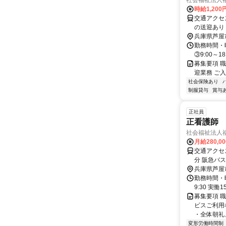
社会福祉法人
時給1,20
交通アクセス ■交通費全額支
の送迎あり
兵庫県芦屋
勤務時間・曜
③9:00～1
募集要項 職
迎業務 ご
社会保険あり
制服貸与
賞与
正社員
正看護師
社会福祉法人
月給280,0
交通アクセ
分 阪急バス「前山公園」バス停降車 徒歩5分 / 阪急バス「甲南高校前」バス停降車
徒歩10分 
兵庫県芦屋
勤務時間・曜
9:30 実働
募集要項 職
ビスご利用
・全体朝礼、
変形労働時間制