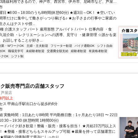
 3路線利用できるので、神戸市、西宮市、伊丹市、尼崎市など、芦屋市
まいの方も 通勤が便利です！ ★マイカー・バイク・自転車通勤OK！
市
）
日 ■8:00～18:00のうち8時間(休憩60分) ★週3日～OK！ ★空いてい
間帯だけに集中して働きがっつり稼げる♪ ★お子さまの行事やご家庭の
さんはテストや授...
種 介護スタッフ パート 雇用形態 アルバイト / パート 仕事内容 ・食
入浴介助 ・レクリエーションへの誘導、見守り ・健康管理 ☆誰かを楽
、お話しすることが好き...
副業・WワークOK
主婦・主夫歓迎
フリーター歓迎
バイク通勤OK
シフト自由
OK
職場見学可
未経験者歓迎
交通費全額支給
経験者歓迎
有資格者歓迎
ンクOK
シフト制
イク販売専門店の店舗スタッフ
E 芦屋店
08円以上
セス 甲南山手駅出口から徒歩約6分
市
 実働時間：1日あたり8時間 平均勤務日数：1ヶ月あたり18日 〜 22日
:30～19:30 (休憩時間 1時間00分)
ロードバイク好き歓迎！整備・販売・接客を担当！ ★月給23万円以上ス
！ ★整備・接客どちらもスキルアップ可能 ★裁量を持って店舗運営に
 ★明確な評価制度で賞与にしっかり...