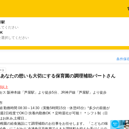
川駅
してください
K
を選択してください
条件保
ート
もあなたの想いも大切にする保育園の調理補助パートさん
0円以上
セス 阪神本線「芦屋駅」より徒歩5分、JR神戸線「芦屋駅」より徒歩
市
 勤務時間 08:30～14:30（実働5時間15分・休憩45分）*多少の前後が
 週2日程度でOK◎ 扶養内勤務OK ＊定時退社が可能！ ＊シフト制（日
お休み,土曜日...
幼稚園の給食施設にて調理補助のお仕事をお任せします。 「こどもの味
給食」にこだわり 冷凍食品不使用でうまみ調味料を控えた手づくりの