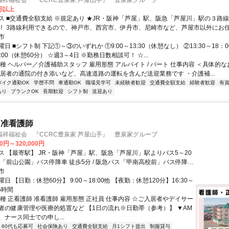
福祥福祉会 『CCRC豊泉家 芦屋山手』 豊泉家グループ
0円以上
給 ※規定あり ★JR・阪神「芦屋」駅、阪急「芦屋川」駅の３路線～ホームまで
！ 3路線利用できるので、神戸市、西宮市、伊丹市、尼崎市など、芦屋市以外にお住
市
勤が便利です！ ★マイカー・バイク・自転車通勤OK！（規定あり） 雨の日も快適に通勤でき
日 ■シフト制 下記①～③のいずれか ①9:00～13:30（休憩なし） ②13:30～18
8:00（休憩60分） ☆週3～4日 ※勤務日数相談可！ ☆...
種 ヘルパー／介護補助スタッフ 雇用形態 アルバイト / パート 仕事内容 ＜具体的な
入居者の通院の付き添いなど、高速道路の運転を含んだ送迎業務です ・介護補...
バイク通勤OK
学歴不問
車通勤OK
職場見学可
未経験者歓迎
交通費全額支給
経験者歓迎
有
あり
ブランクOK
長期歓迎
シフト制
送迎あり
 准看護師
福祥福祉会 『CCRC豊泉家 芦屋山手』 豊泉家グループ
00円～320,000円
ス 【最寄駅】 JR・阪神「芦屋」駅、阪急「芦屋川」駅よりバス5～20
※マイカー通勤OK ※バイク・自転車通勤OK
市
日 【日勤：休憩60分】 9:00～18:00他 【夜勤：休憩120分】16:30～
15時間
種 正看護師 准看護師 雇用形態 正社員 仕事内容 ☆ご入居者やデイサー
者の健康管理や医療的処置など 【1日の流れ※日勤帯（参考）】 ▼AM
ナース同士での申し...
60代も応募可
社会保険あり
交通費全額支給
月1シフト提出
制服貸与