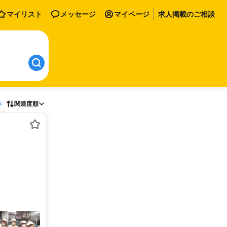
マイリスト
メッセージ
マイページ
求人掲載のご相談
存
関連度順