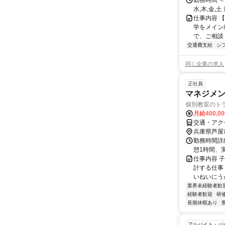
勤務時間 ＜
水,木,金,
仕事内容 【
学をメイン
で、ご相談く
交通費支給
シ
同じ企業の求人
正社員
マネジメン
個別教室のトラ
月給400,0
交通・アクセ
兵庫県芦屋
勤務時間詳細
憩1時間、
仕事内容 
計する仕事
いねいにう
業界未経験者歓
経験者歓迎
研
長期休暇あり
アルバイト・パ