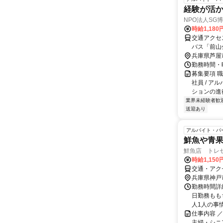
経験が活か
NPO法人SG
時給1,18
交通アクセス
バス「前山
10分 ※
兵庫県芦屋
勤務時間・曜日
募集要項 
社員 / ア
ションの進行
業界未経験者歓
送迎あり
アルバイト・パ
鮮魚や青
鮮魚店 トレ
時給1,150
交通・アク
兵庫県神戸
勤務時間詳細
日勤務もも
人1人の事情
仕事内容 
主婦・シニ