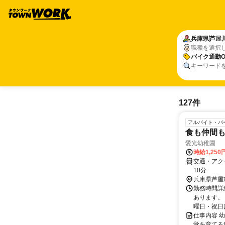
兵庫県
芦屋
職種を選択
バイク通勤O
キーワード
127件
アルバイト・パ
食も仲間
愛光幼稚園
時給1,25
交通・アク
10分
兵庫県芦屋
勤務時間詳細
あります。
曜日・祝日は
仕事内容 
覚を育てる