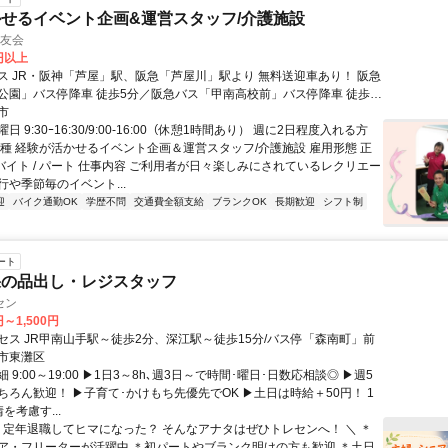
せるイベント企画&運営スタッフ/介護施設
博友会
0円以上
 JR・阪神「芦屋」駅、阪急「芦屋川」駅より 無料送迎車あり！ 阪急
公園」バス停降車 徒歩5分／阪急バス「甲南高校前」バス停降車 徒歩
車・バイク・自転車通勤可
市
 9:30ｰ16:30/9:00-16:00（休憩1時間あり） 週に2日程度入れる方
職種 経験が活かせるイベント企画＆運営スタッフ/介護施設 雇用形態 正
ルバイト / パート 仕事内容 ご利用者が日々楽しみにされているレクリエー
や季節毎のイベント...
迎
バイク通勤OK
学歴不問
交通費全額支給
ブランクOK
長期歓迎
シフト制
ート
果の品出し・レジスタッフ
セン
円～1,500円
セス JR甲南山手駅～徒歩2分、深江駅～徒歩15分/バス停「森南町」前
市東灘区
 9:00～19:00 ▶1日3～8h､週3日～で時間･曜日･日数応相談◎ ▶週5
ちろん歓迎！ ▶子育て･かけもち先優先でOK ▶土日は時給＋50円！ 1
を考慮す...
／ 定年退職してヒマになった？ そんなアナタはぜひトレセンへ！ ＼ ＊
ア・フリーターが活躍中 ＊初パートやブランク明けの方も歓迎 ＊土日