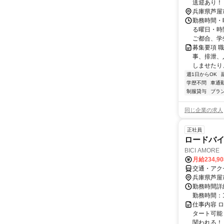
送迎あり！
以外にお住
兵庫県芦屋
（規定あり
勤務時間・曜
る曜日・時
ご都合、学生
募集要項 職
事、排泄、
しませたり
週1日からOK
学歴不問
車通勤
制服貸与
ブラ
同じ企業の求人
正社員
ロードバ
BICI AMOR
月給234,9
交通・アク
兵庫県芦屋
勤務時間詳細
勤務時間：10
仕事内容 
タート可能
関われる！