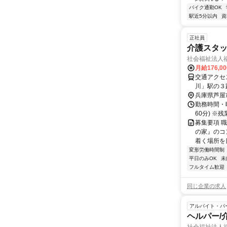
バイク通勤OK
駅近5分以内
資
正社員
介護スタ
社会福祉法人
月給176,0
交通アクセス ■交通
川」駅の３
市、伊丹市
兵庫県芦屋
カー・バイ
勤務時間・曜
60分) 
募集要項 職
の家』のコ
着く場所を
変形労働時間制
平日のみOK
未
フルタイム歓迎
同じ企業の求人
アルバイト・パ
ヘルパー/