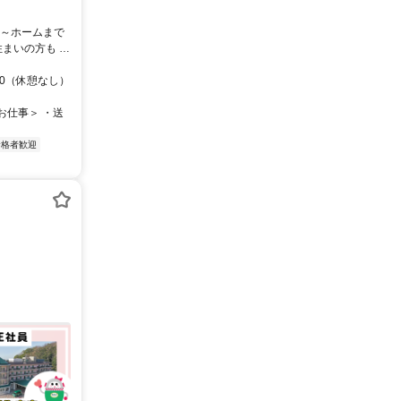
まいの方も 通
ます♪
：00（休憩なし）
お仕事＞ ・送
資格者歓迎