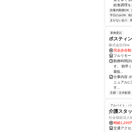
給食調理を大
扶養内勤務OK
平日のみOK
転
まかないあり
業務委託
ポスティ
株式会社One a
完全歩合制
フルリモー
勤務時間詳
す。 朝早
最低...
仕事内容 
ニュアルに
す...
主婦・主夫歓迎
アルバイト・パ
介護スタ
社会福祉法人
時給1,200
交通アクセ