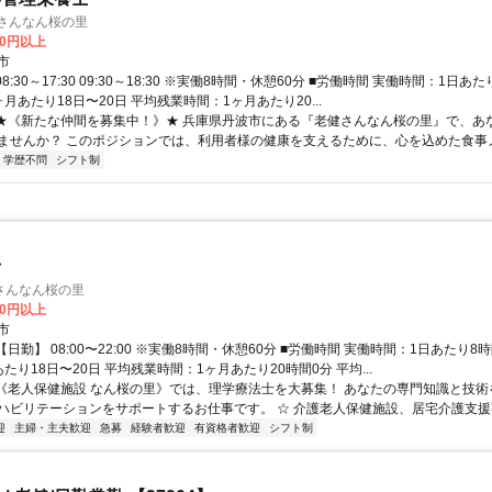
 さんなん桜の里
00円以上
市
8:30～17:30 09:30～18:30 ※実働8時間・休憩60分 ■労働時間 実働時間：1日あ
月あたり18日〜20日 平均残業時間：1ヶ月あたり20...
 ★《新たな仲間を募集中！》★ 兵庫県丹波市にある『老健さんなん桜の里』で、あ
ませんか？ このポジションでは、利用者様の健康を支えるために、心を込めた食事メニ
学歴不問
シフト制
士
さんなん桜の里
00円以上
市
【日勤】 08:00〜22:00 ※実働8時間・休憩60分 ■労働時間 実働時間：1日あたり8
たり18日〜20日 平均残業時間：1ヶ月あたり20時間0分 平均...
 《老人保健施設 なん桜の里》では、理学療法士を大募集！ あなたの専門知識と技
ハビリテーションをサポートするお仕事です。 ☆ 介護老人保健施設、居宅介護支援事業
迎
主婦・主夫歓迎
急募
経験者歓迎
有資格者歓迎
シフト制