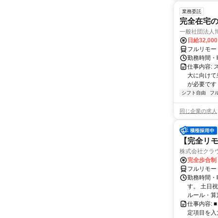
業務委託
完全在宅
一般社団法人
日給32,00
フルリモー
勤務時間・曜
仕事内容:
大に向けて
が必要です！
シフト自由
フ
同じ企業の求人
【完全リモ
株式会社クラ
完全歩合制
フルリモー
勤務時間・
す。 土日
ルール・算
仕事内容:
定項目を入