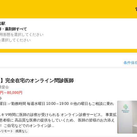
口駅
師・薬剤師すべて
雇用形態を選択してください
を選択してください
条件保
定】完全在宅のオンライン問診医師
博愛会
0円～80,000円
ト
日: ✅勤務時間 毎週水曜日 10:00～19:00 ※他の曜日もご相談に乗れ
 スキマ時間に医師の診察が受けられる オンライン診療サービス。 事業拡
患者様に 高品質な医療の提供をしていくため、 医師の皆様のお力添え
 ご自宅などでのオンライン診...
ルリモート
残業なし