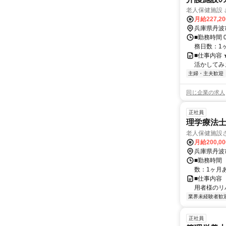
老人保健施設
月給227,2
兵庫県丹波
■勤務時間 0
務日数：1ヶ
■仕事内容
活かしてみ
主婦・主夫歓迎
同じ企業の求人
正社員
理学療法
老人保健施設
月給200,0
兵庫県丹波
■勤務時間 
数：1ヶ月あ
■仕事内容
用者様のリ
業界未経験者歓
正社員