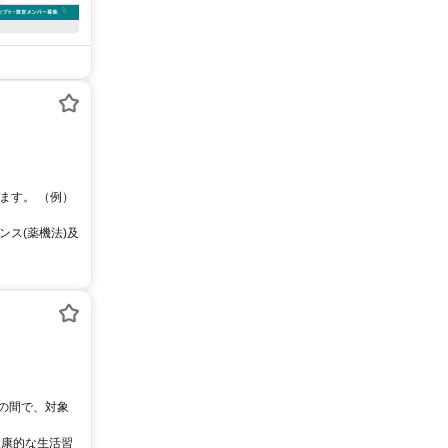
ます。 （例）
ス(薬機法)及
0の間で、対象
健康的な生活習