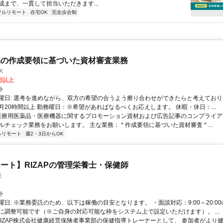
成まで、一貫して担当いただきます...
フルリモート
在宅OK
完全歩合制
品の作成要領に基づいた資材審査業務
X
0円以上
ト
曜日: 選考を進めながら、双方の希望の合うよう擦り合わせができたらと考えており
月20時間以上 勤務曜日：※希望があればなるべくお応えします。 休暇・休日：...
 医療用医薬品・医療機器に関するプロモーション資材および広告記事のコンプライアン
チェック業務をお願いします。 主な業務： * 作成要領に基づいた資材審査 * ...
ルリモート
週2・3日からOK
ート】RIZAPの管理栄養士・保健師
社
ト
曜日: ※業務委託のため、以下は稼働の目安となります。 ・面談対応：9:00～20:0
に調整可能です（※ご自身の対応可能な枠をシステム上で設定いただけます）。 ...
 RIZAP株式会社健康経営保険者事業部の保健指導トレーナーとして、 参加者がより