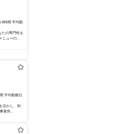
たり8時間 平均勤
なたの専門性を
ューの...
時間 平均勤務日
術を活かし、利
所...