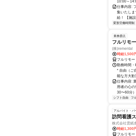
10:00～14:0
仕事内容:
集いたしま
給！ 【施設
変形労働時間制
業務委託
フルリモー
(株)remental
時給1,500
フルリモー
勤務時間・
* 自由（
能な方大歓迎！
仕事内容:
用者の心の
30〜60分
シフト自由
フ
アルバイト・パ
訪問看護
株式会社雲紙
時給1,300
フルリモー