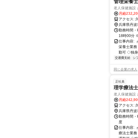
管理栄養士 
老人保健施設
月給232,2
ア
兵庫県丹波
勤務時間・曜
18時00分 
仕事内容:
栄養士業務
勤可 ◇独身
交通費支給
シ
同じ企業の求人
正社員
理学療法士 
老人保健施設
月給242,9
ア
兵庫県丹波
勤務時間・曜
度
仕事内容:
療法士業務