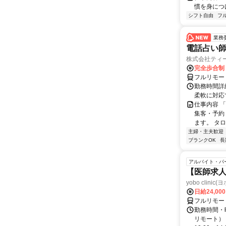
慣を身につ
シフト自由
フ
業務
電話占い師
株式会社ティ
完全歩合制
フルリモー
勤務時間詳細
柔軟に対応
仕事内容 
集客・予約
ます。 タロ
主婦・主夫歓迎
ブランクOK
長
アルバイト・パ
【医師求人
yobo clini
日給24,00
フルリモー
勤務時間・曜
リモート） 