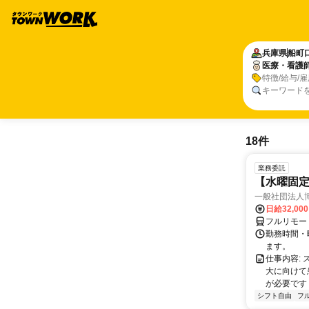
兵庫県
船町
医療・看護
特徴/給与/
キーワード
18件
業務委託
【水曜固
一般社団法人
日給32,00
フルリモー
勤務時間・曜
ます。
仕事内容:
大に向けて
が必要です！
シフト自由
フ