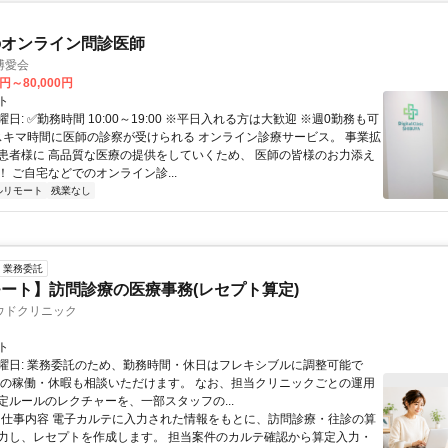
のオンライン問診医師
博愛会
0円～80,000円
ト
日: ✅勤務時間 10:00～19:00 ※平日入れる方は大歓迎 ※週0勤務も可
 スキマ時間に医師の診察が受けられる オンライン診療サービス。 事業拡
患者様に 高品質な医療の提供をしていくため、 医師の皆様のお力添え
 ご自宅などでのオンライン診...
ルリモート
残業なし
業務委託
ート】訪問診療の医療事務(レセプト算定)
ウドクリニック
ト
曜日: 業務委託のため、勤務時間・休日はフレキシブルに調整可能で
祝の稼働・休暇も相談いただけます。 なお、担当クリニックごとの運用
定ルールのレクチャーを、一部スタッフの...
 ■ 仕事内容 電子カルテに入力された情報をもとに、訪問診療・往診の算
力し、レセプトを作成します。 担当案件のカルテ確認から算定入力・