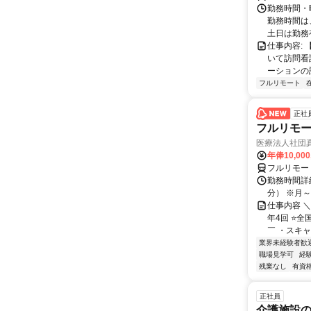
勤務時間・曜
勤務時間は
土日は勤務
仕事内容:
いて訪問看
ーションの
フルリモート
正社
フルリモ
医療法人社団
年俸10,000
フルリモー
勤務時間詳細 
分） ※月～土
仕事内容 
年4回 ⭐
￣ ・スキャ
業界未経験者歓
職場見学可
経
残業なし
有資
正社員
介護施設