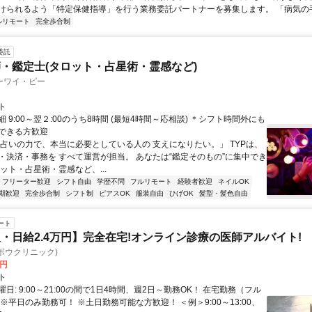
けられるよう「特定保健指導」を行う業務委託パートナーを募集します。 「病気の手前
ルリモート
完全歩合制
委託
・鑑定士(タロット・占星術・霊感など)
ーワイ・ピー
ト
 9:00～翌２:00のうち8時間 (最短4時間～応相談) ＊シフト時間外にも
できる方歓迎
「占いの力で、本当に必要としている人の 支えになりたい。」 TYPは、
・決済・事務を すべて運営が担当。 あなたは“鑑定そのもの”に集中でき
ット・占星術・霊感など、...
フリーター歓迎
シフト自由
学歴不問
フルリモート
経験者歓迎
ネイルOK
期歓迎
完全歩合制
シフト制
ピアスOK
服装自由
ひげOK
髪型・髪色自由
ート
・日給2.4万円】完全在宅!オンライン診療の医師アルバイト!
c(ヨボウクリニック)
0円
ト
日: 9:00～21:00の間で1日4時間、週2日～勤務OK！ 在宅勤務（フル
※平日のみ勤務可！ ※土日勤務可能な方歓迎！ ＜例＞9:00～13:00、