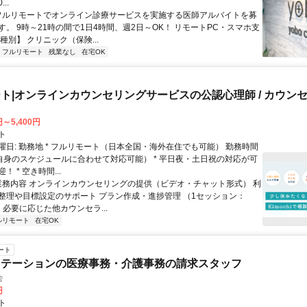
...
 フルリモートでオンライン診療サービスを実施する医師アルバイトを募
す。 9時～21時の間で1日4時間、週2日～OK！ リモートPC・スマホ支
種別】 クリニック（保険...
フルリモート
残業なし
在宅OK
ト|オンラインカウンセリングサービスの公認心理師 / カウン
円～5,400円
ト
曜日: 勤務地 * フルリモート（日本全国・海外在住でも可能） 勤務時間
ご自身のスケジュールに合わせて対応可能） * 平日夜・土日祝の対応が可
 * 空き時間...
 業務内容 オンラインカウンセリングの提供（ビデオ・チャット形式） 利
整理や目標設定のサポート プラン作成・進捗管理 （1セッション：
） 必要に応じた他カウンセラ...
ルリモート
在宅OK
ート
ステーションの医療事務・介護事務の請求スタッフ
舎
円
ト