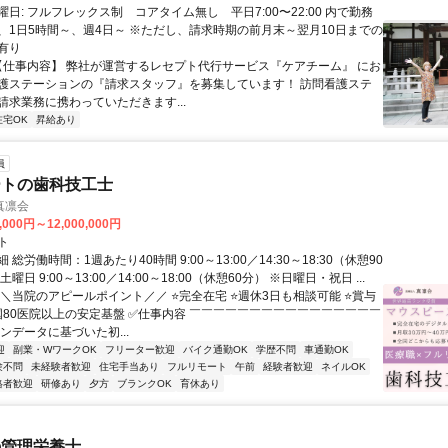
日: フルフレックス制 コアタイム無し 平日7:00〜22:00 内で勤務
、1日5時間～、週4日～ ※ただし、請求時期の前月末～翌月10日までの
有り
 【仕事内容】 弊社が運営するレセプト代行サービス『ケアチーム』 にお
護ステーションの『請求スタッフ』を募集しています！ 訪問看護ステ
請求業務に携わっていただきます...
在宅OK
昇給あり
員
ートの歯科技工士
真凛会
,000円～12,000,000円
ト
総労働時間：1週あたり40時間 9:00～13:00／14:30～18:30（休憩90
曜日 9:00～13:00／14:00～18:00（休憩60分） ※日曜日・祝日 ...
＼＼当院のアピールポイント／／ ⭐完全在宅 ⭐週休3日も相談可能 ⭐賞与
全国80医院以上の安定基盤 ✅仕事内容 ￣￣￣￣￣￣￣￣￣￣￣￣￣￣￣￣
ンデータに基づいた初...
迎
副業・WワークOK
フリーター歓迎
バイク通勤OK
学歴不問
車通勤OK
験不問
未経験者歓迎
住宅手当あり
フルリモート
午前
経験者歓迎
ネイルOK
格者歓迎
研修あり
夕方
ブランクOK
育休あり
の管理栄養士