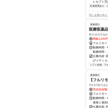
レセプト完
社員登用あり
同じ企業の求人
業務委託
医療医薬
株式会社Edge
時給3,00
フルリモー
勤務時間・
勤務時間：
仕事内容:
びメディカル
シフト自由
フ
業務委託
【フルリモ
RIZAP株式会
完全歩合制
フルリモー
勤務時間・
者様と個別
仕事内容: