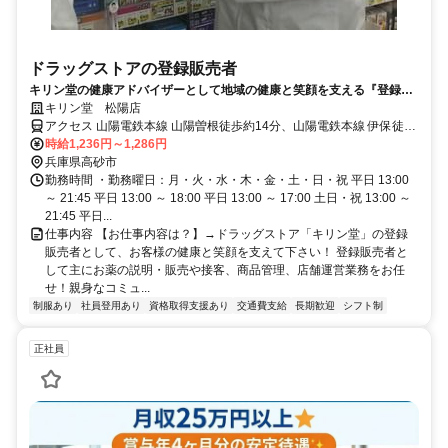
ドラッグストアの登録販売者
キリン堂の健康アドバイザーとして地域の健康と笑顔を支える『登録販
売者』募集！
キリン堂 松陽店
アクセス 山陽電鉄本線 山陽曽根徒歩約14分、山陽電鉄本線 伊保徒歩
約17分、山陽電鉄本線 荒井（兵庫県）徒歩約31分
時給1,236円～1,286円
兵庫県高砂市
勤務時間 ・勤務曜日：月・火・水・木・金・土・日・祝 平日 13:00
～ 21:45 平日 13:00 ～ 18:00 平日 13:00 ～ 17:00 土日・祝 13:00 ～
21:45 平日...
仕事内容 【お仕事内容は？】→ドラッグストア「キリン堂」の登録
販売者として、お客様の健康と笑顔を支えて下さい！ 登録販売者と
して主にお薬の説明・販売や接客、商品管理、店舗運営業務をお任
せ！親身なコミュ...
制服あり
社員登用あり
資格取得支援あり
交通費支給
長期歓迎
シフト制
正社員