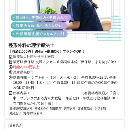
整形外科の理学療法士
【時給2,000円】週4日〜勤務OK！ブランクOK！
医療法人社団ササモト医院
最寄駅 伊保駅 交通アクセス 山陽電鉄本線「伊保駅」より徒歩10分 ＊
車通勤OK
時給2,000円以上
兵庫県高砂市
勤務時間 ＜シフト例＞ 【月・火・水・金】 午前 8:30〜12:15 午後
16:00～18:45 【木・土】 午前 8:30～12:15 ☑午前のみOK ☑午後の
みOK ☑週4日～...
仕事内容 +････････････････････････････+ ＼有資格者歓迎／ 子育て
中・ブランクのある方も大歓迎！ 午前だけ・午後だけ勤務相談OK！
専門性を活かして賢く働く！ ...
資格取得支援あり
車通勤OK
制服貸与
賞与あり
交通費支給
シフト制
昇給あり
賞与年2回あり
業務委託