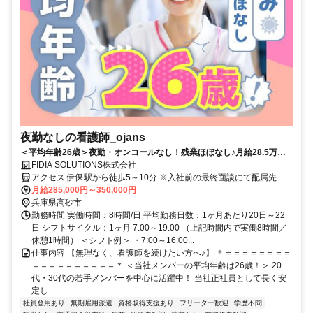
夜勤なしの看護師_ojans
＜平均年齢26歳＞夜勤・オンコールなし！残業ほぼなし♪月給28.5万円
～・昇給年2回・賞与年2回★初年度は賞与年3回★20代・30代の若手メ
FIDIA SOLUTIONS株式会社
ンバーが中心に活躍中！当社正社員として安定して働ける好環境◎
アクセス 伊保駅から徒歩5～10分 ※入社前の最終面談にて配属先を
決定致します。
月給285,000円～350,000円
兵庫県高砂市
勤務時間 実働時間：8時間/日 平均勤務日数：1ヶ月あたり20日～22
日 シフトサイクル：1ヶ月 7:00～19:00 （上記時間内で実働8時間／
休憩1時間） ＜シフト例＞ ・7:00～16:00...
仕事内容 【無理なく、看護師を続けたい方へ♪】 ＊＝＝＝＝＝＝＝＝
＝＝＝＝＝＝＝＝＝＝＊ ＜当社メンバーの平均年齢は26歳！＞ 20
代・30代の若手メンバーを中心に活躍中！ 当社正社員として長く安
定し...
社員登用あり
無期雇用派遣
資格取得支援あり
フリーター歓迎
学歴不問