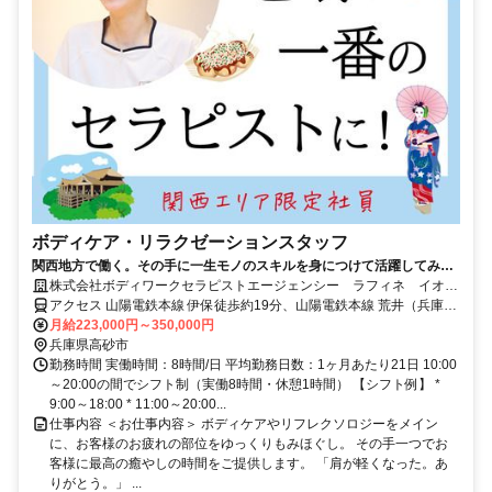
ボディケア・リラクゼーションスタッフ
関西地方で働く。その手に一生モノのスキルを身につけて活躍してみま
せんか。
株式会社ボディワークセラピストエージェンシー ラフィネ イオン
高砂店
アクセス 山陽電鉄本線 伊保徒歩約19分、山陽電鉄本線 荒井（兵庫
県）徒歩約20分、ＪＲ山陽本線 宝殿南口徒歩約24分 最寄駅：伊丹駅
月給223,000円～350,000円
兵庫県高砂市
勤務時間 実働時間：8時間/日 平均勤務日数：1ヶ月あたり21日 10:00
～20:00の間でシフト制（実働8時間・休憩1時間） 【シフト例】 *
9:00～18:00 * 11:00～20:00...
仕事内容 ＜お仕事内容＞ ボディケアやリフレクソロジーをメイン
に、お客様のお疲れの部位をゆっくりもみほぐし。 その手一つでお
客様に最高の癒やしの時間をご提供します。 「肩が軽くなった。あ
りがとう。」 ...