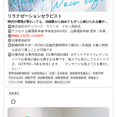
リラクゼーションセラピスト
時代や環境が変わっても、未経験から始めてもずっと続けられる癒やし
の仕事。手に職を身につけて、生き方を変えよう。
株式会社ボディワーク ラフィネ イオン高砂店
アクセス 山陽電鉄本線 伊保徒歩約19分、山陽電鉄本線 荒井（兵庫
県）徒歩約20分、ＪＲ山陽本線 宝殿南口徒歩約24分 最寄駅：伊丹駅
時給2,232円～4,068円
兵庫県高砂市
勤務時間 9:00～20:00の店舗営業時間内で週3日～応相談 ※働く時間
を自分で選ぶことが可能です
仕事内容 仕事内容詳細 【仕事内容詳細】 ボディケアやリフレクソロ
ジーでお客様の疲れを癒すお仕事です。新人でも安心してスタートで
き、1日平均3～5名を担当します。 「マッサージを覚えて人を癒やし
たい！...
業界未経験者歓迎
社員登用あり
主婦・主夫歓迎
資格取得支援あり
学歴不問
平日のみOK
経験不問
未経験者歓迎
経験者歓迎
有資格者歓迎
研修あり
ブランクOK
長期歓迎
駅近5分以内
週4日以上OK
業務委託