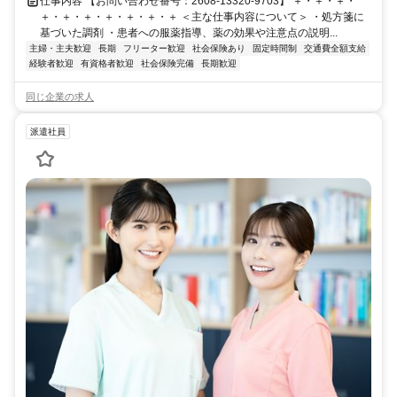
仕事内容 【お問い合わせ番号：2608-13320-9703】 ＋・＋・＋・
＋・＋・＋・＋・＋・＋・＋ ＜主な仕事内容について＞ ・処方箋に
基づいた調剤 ・患者への服薬指導、薬の効果や注意点の説明...
主婦・主夫歓迎
長期
フリーター歓迎
社会保険あり
固定時間制
交通費全額支給
経験者歓迎
有資格者歓迎
社会保険完備
長期歓迎
同じ企業の求人
派遣社員