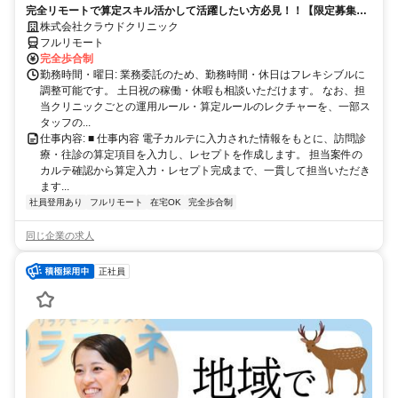
完全リモートで算定スキル活かして活躍したい方必見！！【限定募集】
完全リモート｜在宅医療レセプト算定（成果報酬型／業務委託）
株式会社クラウドクリニック
フルリモート
完全歩合制
勤務時間・曜日: 業務委託のため、勤務時間・休日はフレキシブルに
調整可能です。 土日祝の稼働・休暇も相談いただけます。 なお、担
当クリニックごとの運用ルール・算定ルールのレクチャーを、一部ス
タッフの...
仕事内容: ■ 仕事内容 電子カルテに入力された情報をもとに、訪問診
療・往診の算定項目を入力し、レセプトを作成します。 担当案件の
カルテ確認から算定入力・レセプト完成まで、一貫して担当いただき
ます...
社員登用あり
フルリモート
在宅OK
完全歩合制
同じ企業の求人
正社員