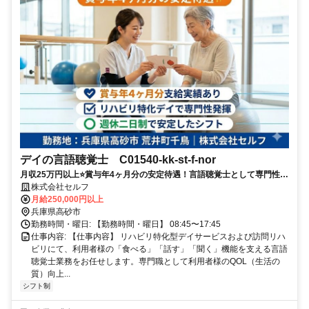
デイの言語聴覚士 C01540-kk-st-f-nor
月収25万円以上⭐️賞与年4ヶ月分の安定待遇！言語聴覚士として専門性を
活かし、利用者様の豊かな生活を支えるやりがいある環境です✨
株式会社セルフ
月給250,000円以上
兵庫県高砂市
勤務時間・曜日: 【勤務時間・曜日】 08:45〜17:45
仕事内容: 【仕事内容】 リハビリ特化型デイサービスおよび訪問リハ
ビリにて、利用者様の「食べる」「話す」「聞く」機能を支える言語
聴覚士業務をお任せします。専門職として利用者様のQOL（生活の
質）向上...
シフト制