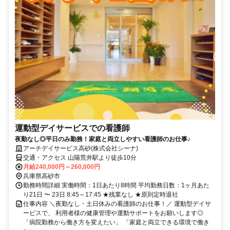
運動型デイサービスでの看護師
夜勤なし◎平日のみ勤務！家庭と両立しやすい看護師のお仕事♪
アーチデイサービス高砂(株式会社シーナ)
交通・アクセス 山陽荒井駅より徒歩10分
月給240,000円～260,000円
兵庫県高砂市
勤務時間詳細 実働時間：1日あたり8時間 平均勤務日数：1ヶ月あた
り21日 〜 23日 8:45～17:45 ★残業なし ★原則定時退社
仕事内容 ＼夜勤なし・土日休みの看護師のお仕事！／ 運動型デイサ
ービスで、 利用者様の健康管理や運動サポートをお願いします◎
「病院勤務から働き方を変えたい」 「家庭と両立できる環境で働き