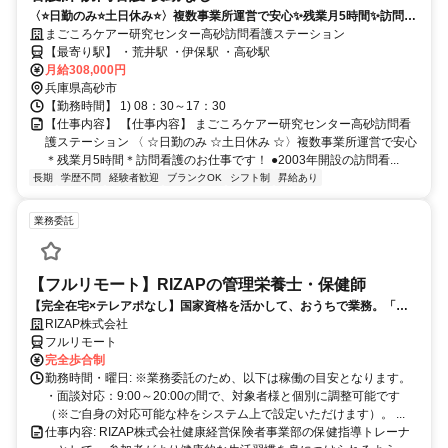
〈⭐日勤のみ⭐土日休み⭐〉複数事業所運営で安心✨残業月5時間✨訪問看
護のお仕事です❗️
まごころケアー研究センター高砂訪問看護ステーション
【最寄り駅】 ・荒井駅 ・伊保駅 ・高砂駅
月給308,000円
兵庫県高砂市
【勤務時間】 1) 08：30～17：30
【仕事内容】 【仕事内容】 まごころケアー研究センター高砂訪問看
護ステーション 〈 ☆日勤のみ ☆土日休み ☆〉複数事業所運営で安心
＊残業月5時間＊訪問看護のお仕事です！ ●2003年開設の訪問看...
長期
学歴不問
経験者歓迎
ブランクOK
シフト制
昇給あり
業務委託
【フルリモート】RIZAPの管理栄養士・保健師
【完全在宅×テレアポなし】国家資格を活かして、おうちで業務。「も
う一つの安心」を。主婦・Wワーカー活躍中！「平日の日中だけ」「夕
RIZAP株式会社
方以降の数時間だけ」など、生活リズムに合わせた時間調整が可能で
フルリモート
す。1件ごとの成果報酬型だから、頑張った分だけ手応えのある収入
完全歩合制
に。充実のサポート体制で、安心の在宅ワークを始めませんか？
勤務時間・曜日: ※業務委託のため、以下は稼働の目安となります。
・面談対応：9:00～20:00の間で、対象者様と個別に調整可能です
（※ご自身の対応可能な枠をシステム上で設定いただけます）。 ...
仕事内容: RIZAP株式会社健康経営保険者事業部の保健指導トレーナ