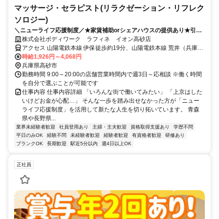
マッサージ・セラピスト(リラクゼーション・リフレク
ソロジー)
＼ニューライフ応援制度／★家賃補助orシェアハウスの提供あり★引越
費用負担 新しい地で新しい人生を♪
株式会社ボディワーク ラフィネ イオン高砂店
アクセス 山陽電鉄本線 伊保徒歩約19分、山陽電鉄本線 荒井（兵庫
県）徒歩約20分、ＪＲ山陽本線 宝殿南口徒歩約24分 最寄駅：伊丹駅
時給1,926円～4,068円
兵庫県高砂市
勤務時間 9:00～20:00の店舗営業時間内で週3日～応相談 ※働く時間
を自分で選ぶことが可能です
仕事内容 仕事内容詳細 「いろんな街で働いてみたい」 「上京はした
いけどお金が心配…」 そんな一歩を踏み出せなかった方が「ニュー
ライフ応援制度」を活用して新たな人生を切り拓いています。 青森
県や長野県...
業界未経験者歓迎
社員登用あり
主婦・主夫歓迎
資格取得支援あり
学歴不問
平日のみOK
経験不問
未経験者歓迎
経験者歓迎
有資格者歓迎
研修あり
ブランクOK
長期歓迎
駅近5分以内
週4日以上OK
正社員