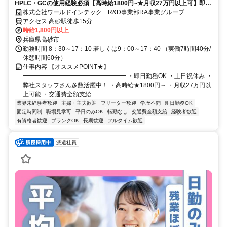
HPLC・GCの使用経験必須【高時給1800円~★月収27万円以上可】即日
勤務OK！弊社スタッフさん多数活躍中！
株式会社ワールドインテック R&D事業部RA事業グループ
アクセス 高砂駅徒歩15分
時給1,800円以上
兵庫県高砂市
勤務時間 8：30～17：10 若しくは9：00～17：40 （実働7時間40分/
休憩時間60分）
仕事内容 【オススメPOINT★】
━━━━━━━━━━━━━━━━━ ・即日勤務OK ・土日祝休み ・
弊社スタッフさん多数活躍中！ ・高時給★1800円～ ・月収27万円以
上可能 ・交通費全額支給 ...
業界未経験者歓迎
主婦・主夫歓迎
フリーター歓迎
学歴不問
即日勤務OK
固定時間制
職場見学可
平日のみOK
転勤なし
交通費全額支給
経験者歓迎
有資格者歓迎
ブランクOK
長期歓迎
フルタイム歓迎
派遣社員