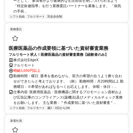
ーとして、 参加者がより健康的な生活習慣を身につけられるよう
「特定保健指導」を行う業務委託パートナーを募集します。 「病気
の手前...
シフト自由
フルリモート
完全歩合制
業務委託
医療医薬品の作成要領に基づいた資材審査業務
フルリモート求人！医療医薬品の資材審査業務【経験者のみ】
株式会社EdgeX
フルリモート
時給3,000円以上
勤務時間・曜日: 選考を進めながら、双方の希望の合うよう擦り合わ
せができたらと考えております。 （例） 勤務時間：月20時間以上 勤
務曜日：※希望があればなるべくお応えします。 休暇・休日：...
仕事内容: 医療用医薬品・医療機器に関するプロモーション資材およ
び広告記事のコンプライアンス(薬機法)及びメディカルチェック業務
をお願いします。 主な業務： * 作成要領に基づいた資材審査 * ...
シフト自由
フルリモート
週2・3日からOK
派遣社員