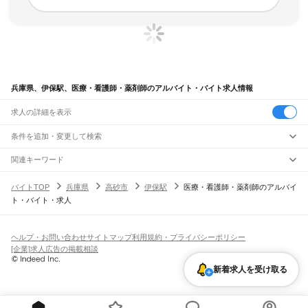
兵庫県、伊保駅、医療・看護師・薬剤師のアルバイト・バイト求人情報
求人の詳細を表示
条件を追加・変更して検索
市区町村を追加・変更
関連キーワード
完全在宅ワーク 全国
シール貼り 在宅
現在地周辺
ガチャガチャ
犬カフェ
兵庫県
駅を追加・変更
バイトTOP
兵庫県
高砂市
伊保駅
医療・看護師・薬剤師のアルバイ
兵庫県
すべて
ト・バイト・求人
神戸市
すべて
職種を追加・変更
JR神戸線(大阪～神戸)
東灘区
灘区
兵庫区
長田区
須磨区
垂水区
北区
中央区
西区
尼崎駅
立花駅
甲子園口駅
西宮駅
さくら夙川駅
芦屋駅
甲南山手駅
摂津本山駅
住吉駅
飲食・フードサービス
姫路市
尼崎市
明石市
西宮市
洲本市
芦屋市
伊丹市
相生市
豊岡市
加古川市
赤穂市
特徴を追加・変更
六甲道駅
摩耶駅
灘駅
三ノ宮駅
元町駅
神戸駅
飲食・フードサービス
すべて
ヘルプ・お問い合わせ
サイトマップ
利用規約・プライバシーポリシー
西脇市
宝塚市
三木市
高砂市
川西市
小野市
三田市
加西市
丹波篠山市
養父市
ホールスタッフ
キッチンスタッフ
皿洗い・洗い場
精肉・鮮魚加工
給食調理
人気
[企業]求人広告の掲載相談
JR神戸線(神戸～姫路)
丹波市
南あわじ市
朝来市
淡路市
宍粟市
加東市
たつの市
川辺郡
多可郡
加古郡
雇用形態を追加・変更
パン屋（ベーカリー）
フードカウンター販売員
バー（BAR）・バーテンダー
日払いOK
高校生歓迎
学生歓迎
深夜の仕事
髪型・髪色自由
ひげOK
ネイルOK
神戸駅
兵庫駅
新長田駅
鷹取駅
須磨海浜公園駅
須磨駅
塩屋駅
垂水駅
舞子駅
朝霧駅
神崎郡
揖保郡
赤穂郡
佐用郡
美方郡
飲食店補助（開店・閉店準備）
飲食店（店長・マネージャー）
新着求人を受け取る
ピアスOK
アルバイト・パート
履歴書不要
オープニングスタッフ
留学生・外国人活躍中
明石駅
西明石駅
大久保駅
魚住駅
土山駅
東加古川駅
加古川駅
宝殿駅
曽根駅
都道府県を変更
営業・販売
勤務期間
正社員
ひめじ別所駅
御着駅
東姫路駅
姫路駅
営業・販売
すべて
短期
契約社員
単発・1日OK
長期
期間限定（春夏冬休み等）
JR山陽本線(姫路～岡山)
営業
テレフォンアポインター（テレアポ）
ルートセールス
コンビニ
シフト
派遣社員