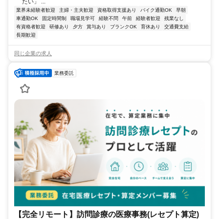
たい」 ...
業界未経験者歓迎
主婦・主夫歓迎
資格取得支援あり
バイク通勤OK
早朝
車通勤OK
固定時間制
職場見学可
経験不問
午前
経験者歓迎
残業なし
有資格者歓迎
研修あり
夕方
賞与あり
ブランクOK
育休あり
交通費支給
長期歓迎
同じ企業の求人
業務委託
【完全リモート】訪問診療の医療事務(レセプト算定)