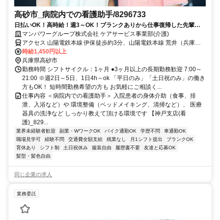
高砂市_病院内での看護助手/8296733
日払いOK！高時給！週3～OK！ブランクありから仕事復帰した先輩や
ミドル世代も多数活躍中♪
マンパワーグループ株式会社 ケアサービス事業部(介護)
アクセス 山陽電鉄本線 伊保徒歩約3分、山陽電鉄本線 荒井（兵庫
県）徒歩約15分、山陽電鉄本線 山陽曽根徒歩約21分 車・バイク通勤
時給1,450円以上
OK（派遣先による）
兵庫県高砂市
勤務時間 シフトサイクル：1ヶ月 ●3ヶ月以上の長期勤務歓迎 7:00～
21:00 ※週2日～5日、1日4h～ok 「平日のみ」「土日祝のみ」の働き
方もOK！ 短時間勤務希望の方も お気軽にご相談く...
仕事内容 ＜病院内での看護助手＞ 入院患者の身体介助（食事、排
泄、入浴など）や 環境整備（ベッドメイキング、清掃など）、 医療
器具の洗浄など しっかり教えて頂ける環境です 【神戸支店(看
護)_829...
業界未経験者歓迎
副業・WワークOK
バイク通勤OK
学歴不問
車通勤OK
職場見学可
経験不問
交通費全額支給
残業なし
月1シフト提出
ブランクOK
育休あり
シフト制
土日祝休み
服装自由
履歴書不要
友達と応募OK
髪型・髪色自由
同じ企業の求人
業務委託