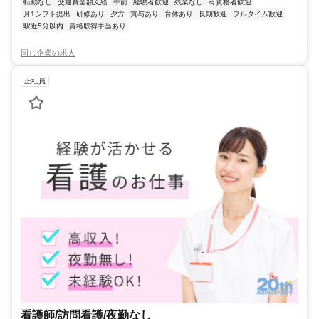
転勤なし
交通費全額支給
午前
経験者歓迎
残業なし
有資格者歓迎
月1シフト提出
研修あり
夕方
賞与あり
育休あり
長期歓迎
フルタイム歓迎
駅近5分以内
資格取得手当あり
同じ企業の求人
正社員
看護師/訪問看護/夜勤なし