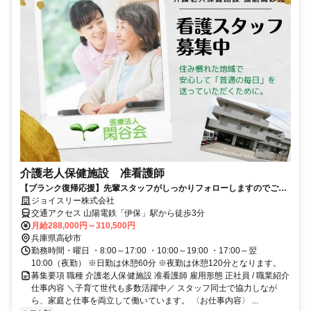
介護老人保健施設 准看護師
【ブランク復帰応援】先輩スタッフがしっかりフォローしますのでご安
心ください！【イチオシ】
ジョイスリー株式会社
交通アクセス 山陽電鉄「伊保」駅から徒歩3分
月給288,000円～310,500円
兵庫県高砂市
勤務時間・曜日 ・8:00～17:00 ・10:00～19:00 ・17:00～翌
10:00（夜勤） ※日勤は休憩60分 ※夜勤は休憩120分となります。
募集要項 職種 介護老人保健施設 准看護師 雇用形態 正社員 / 職業紹介
仕事内容 ＼子育て世代も多数活躍中／ スタッフ同士で協力しなが
ら、家庭と仕事を両立して働いています。 〈お仕事内容〉 ...