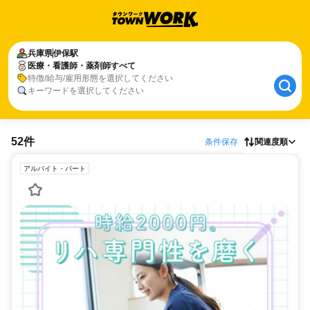
兵庫県
伊保駅
医療・看護師・薬剤師すべて
特徴/給与/雇用形態を選択してください
キーワードを選択してください
52件
条件保存
関連度順
アルバイト・パート