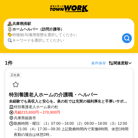
兵庫県
長駅
ホームヘルパー（訪問介護等）
特徴/給与/雇用形態を選択してください
キーワードを選択してください
1件
条件保存
関連度順
正社員
特別養護老人ホームの介護職・ヘルパー
未経験でも高収入と安心を。泉の杜では充実の福利厚生と手厚いサポー
トで皆が活躍できます。
特別養護老人ホーム泉の杜
月給215,000円～270,900円
兵庫県姫路市
勤務時間・曜日: （1）07:00～16:00 （2）09:00～18:00 （3）12:00
～21:00 （4）17:30～09:30 上記勤務時間内で実働8時間、休憩1時間
夜勤の場合は休憩2時...