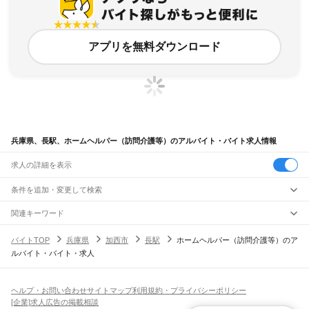
アプリを無料ダウンロード
兵庫県、長駅、ホームヘルパー（訪問介護等）のアルバイト・バイト求人情報
求人の詳細を表示
条件を追加・変更して検索
市区町村を追加・変更
関連キーワード
完全在宅ワーク 全国
シール貼り 在宅
現在地周辺
ガチャガチャ
犬カフェ
兵庫県
駅を追加・変更
バイトTOP
兵庫県
加西市
長駅
ホームヘルパー（訪問介護等）のア
兵庫県
すべて
ルバイト・バイト・求人
神戸市
すべて
職種を追加・変更
JR神戸線(大阪～神戸)
東灘区
灘区
兵庫区
長田区
須磨区
垂水区
北区
中央区
西区
尼崎駅
立花駅
甲子園口駅
西宮駅
さくら夙川駅
芦屋駅
甲南山手駅
摂津本山駅
住吉駅
飲食・フードサービス
姫路市
尼崎市
明石市
西宮市
洲本市
芦屋市
伊丹市
相生市
豊岡市
加古川市
赤穂市
特徴を追加・変更
六甲道駅
摩耶駅
灘駅
三ノ宮駅
元町駅
神戸駅
飲食・フードサービス
すべて
ヘルプ・お問い合わせ
サイトマップ
利用規約・プライバシーポリシー
西脇市
宝塚市
三木市
高砂市
川西市
小野市
三田市
加西市
丹波篠山市
養父市
ホールスタッフ
キッチンスタッフ
皿洗い・洗い場
精肉・鮮魚加工
給食調理
人気
[企業]求人広告の掲載相談
JR神戸線(神戸～姫路)
丹波市
南あわじ市
朝来市
淡路市
宍粟市
加東市
たつの市
川辺郡
多可郡
加古郡
雇用形態を追加・変更