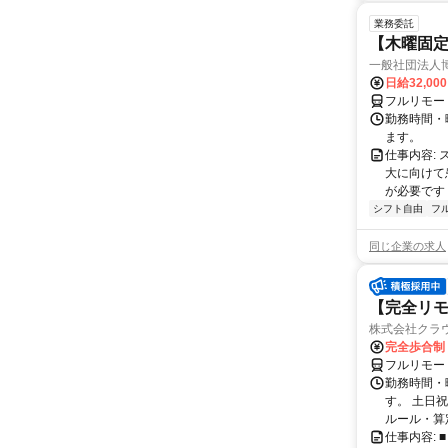
業務委託
【木曜固
一般社団法人
日給32,00
フルリモー
勤務時間・曜
ます。
仕事内容:
大に向けて
が必要です！
シフト自由
フ
同じ企業の求人
【完全リモ
株式会社クラ
完全歩合制
フルリモー
勤務時間・
す。 土日
ルール・算
仕事内容: