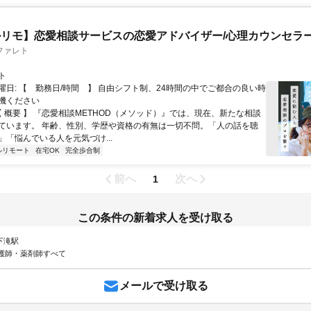
リモ】恋愛相談サービスの恋愛アドバイザー/心理カウンセラ
ファレト
ト
曜日: 【 勤務日/時間 】 自由シフト制、24時間の中でご都合の良い時
機ください
【 概要 】 『恋愛相談METHOD（メソッド）』では、現在、新たな相談
ています。 年齢、性別、学歴や資格の有無は一切不問。「人の話を聴
」「悩んでいる人を元気づけ...
ルリモート
在宅OK
完全歩合制
前へ
次へ
1
この条件の新着求人を受け取る
 下滝駅
護師・薬剤師すべて
メールで受け取る