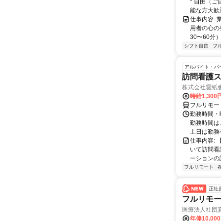
* 自由（
能な方大歓迎！
仕事内容:
用者の心の
30〜60分
シフト自由
フ
アルバイト・パ
訪問看護
株式会社雲紙
時給1,300
フルリモー
勤務時間・曜
勤務時間は
土日は勤務
仕事内容:
いて訪問看
ーションの
フルリモート
正社
フルリモ
医療法人社団
年俸10,000