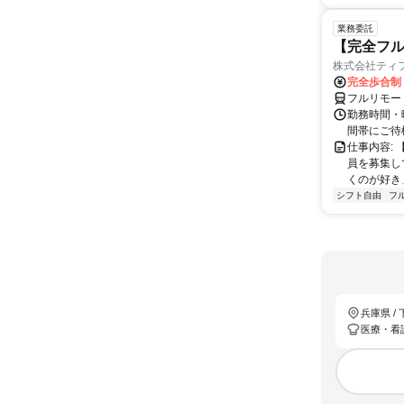
業務委託
【完全フル
株式会社ティ
完全歩合制
フルリモー
勤務時間・
間帯にご待
仕事内容: 
員を募集し
くのが好き
シフト自由
フ
兵庫県 /
医療・看