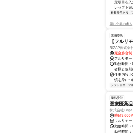
定項目を入
レセプト完
社員登用あり
同じ企業の求人
業務委託
【フルリモ
RIZAP株式会
完全歩合制
フルリモー
勤務時間・
者様と個別
仕事内容:
慣を身につ
シフト自由
フ
業務委託
医療医薬
株式会社Edge
時給3,00
フルリモー
勤務時間・
勤務時間：