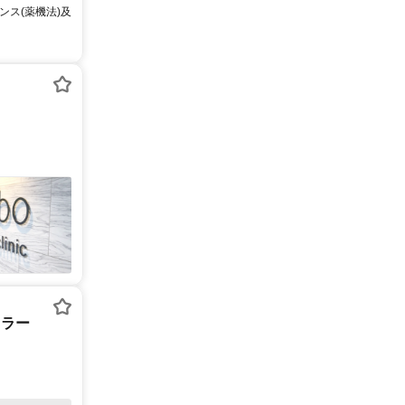
ス(薬機法)及
セラー