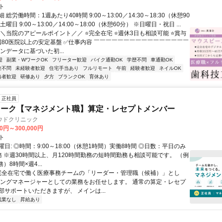
ト
総労働時間：1週あたり40時間 9:00～13:00／14:30～18:30（休憩90
曜日 9:00～13:00／14:00～18:00（休憩60分） ※日曜日・祝日 ...
＼＼当院のアピールポイント／／ ⭐完全在宅 ⭐週休3日も相談可能 ⭐賞与
全国80医院以上の安定基盤 ✅仕事内容 ￣￣￣￣￣￣￣￣￣￣￣￣￣￣￣￣
ンデータに基づいた初...
迎
副業・WワークOK
フリーター歓迎
バイク通勤OK
学歴不問
車通勤OK
験不問
未経験者歓迎
住宅手当あり
フルリモート
午前
経験者歓迎
ネイルOK
格者歓迎
研修あり
夕方
ブランクOK
育休あり
正社員
ワーク【マネジメント職】算定・レセプトメンバー
ウドクリニック
00円～300,000円
ト
日: ◎時間：9:00～18:00（休憩1時間）実働8時間 ◎日数：平日のみ
務 ※週30時間以上、月120時間勤務の短時間勤務も相談可能です。 （例
）8時間×週4...
 完全在宅で働く医療事務チームの「リーダー・管理職（候補）」とし
イングマネージャーとしての業務をお任せします。 通常の算定・レセプ
部サポートいただきますが、 メインは...
残業なし
昇給あり