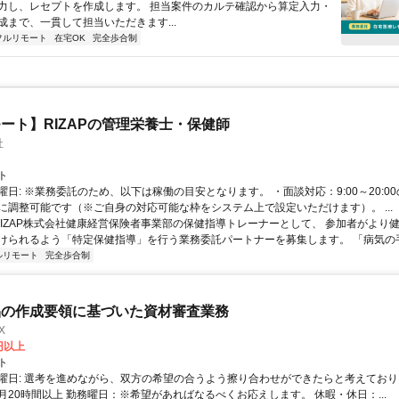
力し、レセプトを作成します。 担当案件のカルテ確認から算定入力・
成まで、一貫して担当いただきます...
フルリモート
在宅OK
完全歩合制
ート】RIZAPの管理栄養士・保健師
社
ト
曜日: ※業務委託のため、以下は稼働の目安となります。 ・面談対応：9:00～20:0
に調整可能です（※ご自身の対応可能な枠をシステム上で設定いただけます）。 ...
 RIZAP株式会社健康経営保険者事業部の保健指導トレーナーとして、 参加者がより
けられるよう「特定保健指導」を行う業務委託パートナーを募集します。 「病気の手前
ルリモート
完全歩合制
品の作成要領に基づいた資材審査業務
X
0円以上
ト
曜日: 選考を進めながら、双方の希望の合うよう擦り合わせができたらと考えており
月20時間以上 勤務曜日：※希望があればなるべくお応えします。 休暇・休日：...