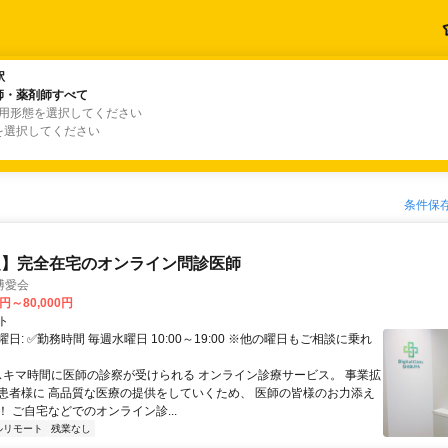
駅
駅
師・薬剤師すべて
師・薬剤師すべて
雇用形態を選択してください
を選択してください
条件保
定】完全在宅のオンライン問診医師
博愛会
0円～80,000円
ト
日: ✅勤務時間 毎週水曜日 10:00～19:00 ※他の曜日もご相談に乗れ
 スキマ時間に医師の診察が受けられる オンライン診療サービス。 事業拡
患者様に 高品質な医療の提供をしていくため、 医師の皆様のお力添え
 ご自宅などでのオンライン診...
ルリモート
残業なし