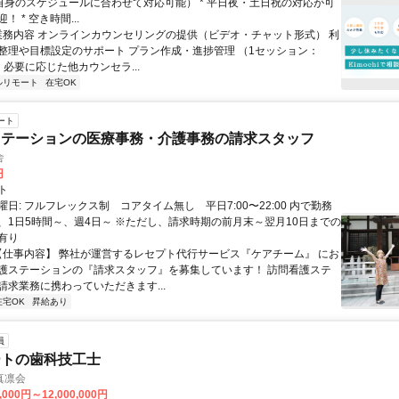
ご自身のスケジュールに合わせて対応可能） * 平日夜・土日祝の対応が可
 * 空き時間...
 業務内容 オンラインカウンセリングの提供（ビデオ・チャット形式） 利
整理や目標設定のサポート プラン作成・進捗管理 （1セッション：
） 必要に応じた他カウンセラ...
ルリモート
在宅OK
ート
ステーションの医療事務・介護事務の請求スタッフ
舎
円
ト
日: フルフレックス制 コアタイム無し 平日7:00〜22:00 内で勤務
、1日5時間～、週4日～ ※ただし、請求時期の前月末～翌月10日までの
有り
 【仕事内容】 弊社が運営するレセプト代行サービス『ケアチーム』 にお
護ステーションの『請求スタッフ』を募集しています！ 訪問看護ステ
請求業務に携わっていただきます...
在宅OK
昇給あり
員
ートの歯科技工士
真凛会
,000円～12,000,000円