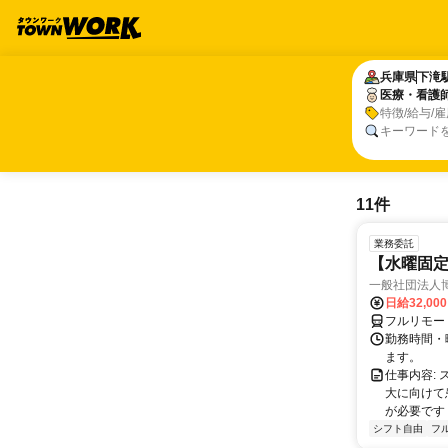
兵庫県
兵庫県
下滝
下滝
医療・看護
医療・看護
特徴/給与/
キーワード
11件
業務委託
【水曜固
一般社団法人
日給32,00
フルリモー
勤務時間・曜
ます。
仕事内容:
大に向けて
が必要です！
シフト自由
フ