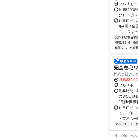
フルリモー
勤務時間詳細 
分） ※月～土
仕事内容 
年4回 ⭐
￣ ・スキャ
業界未経験者歓
職場見学可
経
残業なし
有資
完全在宅
株式会社クラ
月給220,0
フルリモー
勤務時間・曜
の週5日勤
1/短時間勤務
仕事内容:
て、 プレ
ト業務も一
フルリモート
同じ企業の求人