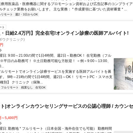
 医療用医薬品・医療機器に関するプロモーション資材および広告記事のコンプライアン
チェック業務をお願いします。 主な業務： * 作成要領に基づいた資材審査 * ...
ルリモート
週2・3日からOK
ート
・日給2.4万円】完全在宅!オンライン診療の医師アルバイト!
c(ヨボウクリニック)
0円
ト
日: 9:00～21:00の間で1日4時間、週2日～勤務OK！ 在宅勤務（フル
※平日のみ勤務可！ ※土日勤務可能な方歓迎！ ＜例＞9:00～13:00、
...
 フルリモートでオンライン診療サービスを実施する医師アルバイトを募
す。 9時～21時の間で1日4時間、週2日～OK！ リモートPC・スマホ支
種別】 クリニック（保険...
フルリモート
残業なし
在宅OK
ト|オンラインカウンセリングサービスの公認心理師 / カウン
円～5,400円
ト
曜日: 勤務地 * フルリモート（日本全国・海外在住でも可能） 勤務時間