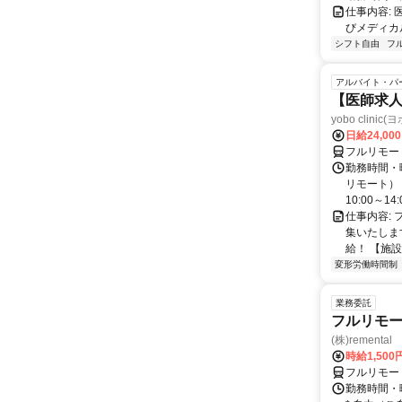
仕事内容:
びメディカル
シフト自由
フ
アルバイト・パ
【医師求人
yobo clini
日給24,00
フルリモー
勤務時間・曜
リモート） 
10:00～14:0
仕事内容:
集いたしま
給！ 【施設
変形労働時間制
業務委託
フルリモー
(株)remental
時給1,500
フルリモー
勤務時間・