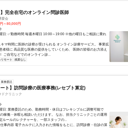
定】完全在宅のオンライン問診医師
博愛会
0円～80,000円
ト
日: ✅勤務時間 毎週木曜日 10:00～19:00 ※他の曜日もご相談に乗れ
 スキマ時間に医師の診察が受けられる オンライン診療サービス。 事業拡
患者様に 高品質な医療の提供をしていくため、 医師の皆様のお力添え
 ご自宅などでのオンライン診...
ルリモート
残業なし
業務委託
ート】訪問診療の医療事務(レセプト算定)
ウドクリニック
ト
曜日: 業務委託のため、勤務時間・休日はフレキシブルに調整可能で
祝の稼働・休暇も相談いただけます。 なお、担当クリニックごとの運用
定ルールのレクチャーを、一部スタッフの...
 ■ 仕事内容 電子カルテに入力された情報をもとに、訪問診療・往診の算