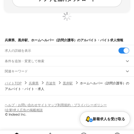
兵庫県、黒井駅、ホームヘルパー（訪問介護等）のアルバイト・バイト求人情報
求人の詳細を表示
条件を追加・変更して検索
市区町村を追加・変更
関連キーワード
完全在宅ワーク 全国
シール貼り 在宅
現在地周辺
ガチャガチャ
犬カフェ
兵庫県
駅を追加・変更
バイトTOP
兵庫県
丹波市
黒井駅
ホームヘルパー（訪問介護等）の
兵庫県
すべて
アルバイト・バイト・求人
神戸市
すべて
職種を追加・変更
JR神戸線(大阪～神戸)
東灘区
灘区
兵庫区
長田区
須磨区
垂水区
北区
中央区
西区
尼崎駅
立花駅
甲子園口駅
西宮駅
さくら夙川駅
芦屋駅
甲南山手駅
摂津本山駅
住吉駅
飲食・フードサービス
姫路市
尼崎市
明石市
西宮市
洲本市
芦屋市
伊丹市
相生市
豊岡市
加古川市
赤穂市
特徴を追加・変更
六甲道駅
摩耶駅
灘駅
三ノ宮駅
元町駅
神戸駅
飲食・フードサービス
すべて
ヘルプ・お問い合わせ
サイトマップ
利用規約・プライバシーポリシー
西脇市
宝塚市
三木市
高砂市
川西市
小野市
三田市
加西市
丹波篠山市
養父市
ホールスタッフ
キッチンスタッフ
皿洗い・洗い場
精肉・鮮魚加工
給食調理
人気
[企業]求人広告の掲載相談
JR神戸線(神戸～姫路)
丹波市
南あわじ市
朝来市
淡路市
宍粟市
加東市
たつの市
川辺郡
多可郡
加古郡
雇用形態を追加・変更
パン屋（ベーカリー）
フードカウンター販売員
バー（BAR）・バーテンダー
日払いOK
高校生歓迎
学生歓迎
深夜の仕事
髪型・髪色自由
ひげOK
ネイルOK
神戸駅
兵庫駅
新長田駅
鷹取駅
須磨海浜公園駅
須磨駅
塩屋駅
垂水駅
舞子駅
朝霧駅
神崎郡
揖保郡
赤穂郡
佐用郡
美方郡
飲食店補助（開店・閉店準備）
飲食店（店長・マネージャー）
新着求人を受け取る
ピアスOK
アルバイト・パート
履歴書不要
オープニングスタッフ
留学生・外国人活躍中
明石駅
西明石駅
大久保駅
魚住駅
土山駅
東加古川駅
加古川駅
宝殿駅
曽根駅
都道府県を変更
営業・販売
勤務期間
正社員
ひめじ別所駅
御着駅
東姫路駅
姫路駅
営業・販売
すべて
短期
契約社員
単発・1日OK
長期
期間限定（春夏冬休み等）
JR山陽本線(姫路～岡山)
営業
テレフォンアポインター（テレアポ）
ルートセールス
コンビニ