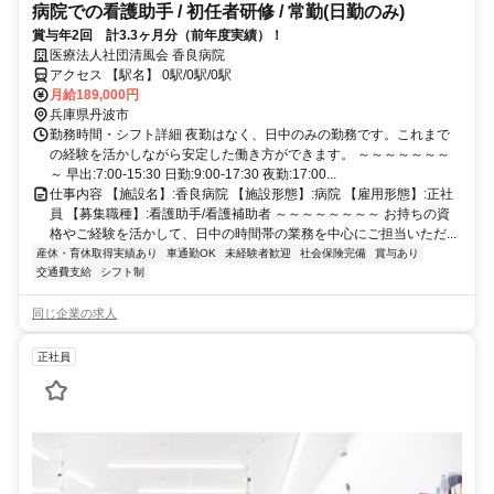
病院での看護助手 / 初任者研修 / 常勤(日勤のみ)
賞与年2回 計3.3ヶ月分（前年度実績）！
医療法人社団清風会 香良病院
アクセス 【駅名】 0駅/0駅/0駅
月給189,000円
兵庫県丹波市
勤務時間・シフト詳細 夜勤はなく、日中のみの勤務です。これまで
の経験を活かしながら安定した働き方ができます。 ～～～～～～～
～ 早出:7:00-15:30 日勤:9:00-17:30 夜勤:17:00...
仕事内容 【施設名】:香良病院 【施設形態】:病院 【雇用形態】:正社
員 【募集職種】:看護助手/看護補助者 ～～～～～～～～ お持ちの資
格やご経験を活かして、日中の時間帯の業務を中心にご担当いただ...
産休・育休取得実績あり
車通勤OK
未経験者歓迎
社会保険完備
賞与あり
交通費支給
シフト制
同じ企業の求人
正社員