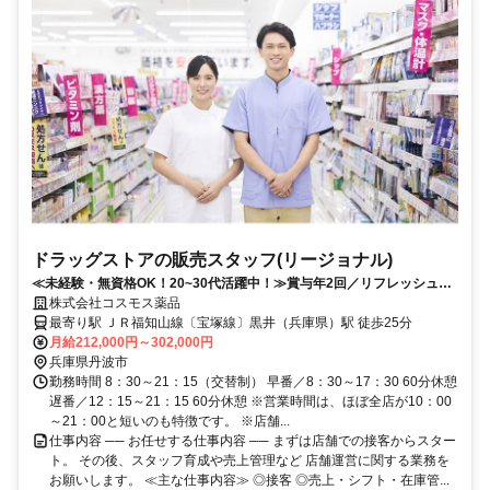
ドラッグストアの販売スタッフ(リージョナル)
≪未経験・無資格OK！20~30代活躍中！≫賞与年2回／リフレッシュ休
暇取得率100％／研修制度充実
株式会社コスモス薬品
最寄り駅 ＪＲ福知山線〔宝塚線〕黒井（兵庫県）駅 徒歩25分
月給212,000円～302,000円
兵庫県丹波市
勤務時間 8：30～21：15（交替制） 早番／8：30～17：30 60分休憩
遅番／12：15～21：15 60分休憩 ※営業時間は、ほぼ全店が10：00
～21：00と短いのも特徴です。 ※店舗...
仕事内容 ── お任せする仕事内容 ── まずは店舗での接客からスター
ト。 その後、スタッフ育成や売上管理など 店舗運営に関する業務を
お願いします。 ≪主な仕事内容≫ ◎接客 ◎売上・シフト・在庫管...