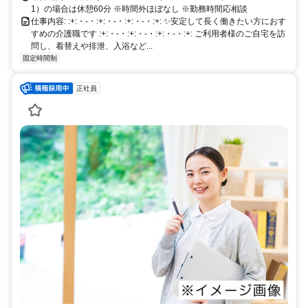
1）の場合は休憩60分 ※時間外ほぼなし ※勤務時間応相談
仕事内容: :+:・-・:+:・-・:+:・-・:+: ✨安定して長く働きたい方におす
すめの介護職です :+:・-・:+:・-・:+:・-・:+: ご利用者様のご自宅を訪
問し、着替えや排泄、入浴など...
固定時間制
正社員