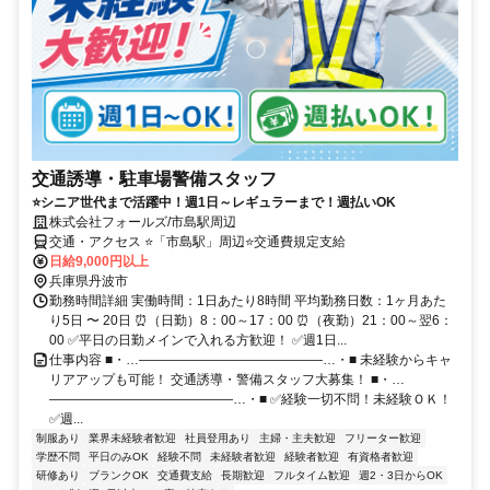
交通誘導・駐車場警備スタッフ
⭐シニア世代まで活躍中！週1日～レギュラーまで！週払いOK
株式会社フォールズ/市島駅周辺
交通・アクセス ⭐「市島駅」周辺⭐交通費規定支給
日給9,000円以上
兵庫県丹波市
勤務時間詳細 実働時間：1日あたり8時間 平均勤務日数：1ヶ月あた
り5日 〜 20日 ⏰（日勤）8：00～17：00 ⏰（夜勤）21：00～翌6：
00 ✅平日の日勤メインで入れる方歓迎！ ✅週1日...
仕事内容 ■・…――――――――――――――…・■ 未経験からキャ
リアアップも可能！ 交通誘導・警備スタッフ大募集！ ■・…
――――――――――――――…・■ ✅経験一切不問！未経験ＯＫ！
✅週...
制服あり
業界未経験者歓迎
社員登用あり
主婦・主夫歓迎
フリーター歓迎
学歴不問
平日のみOK
経験不問
未経験者歓迎
経験者歓迎
有資格者歓迎
研修あり
ブランクOK
交通費支給
長期歓迎
フルタイム歓迎
週2・3日からOK