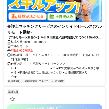
弁護士マッチングサービスのインサイドセールス(フル
リモート勤務)
【フルリモート勤務OK】平日５日勤務／法律知識ゼロでOK！BtoBスキ
ルが身につく営業職
株式会社make standards
フルリモート
時給1,600円以上
勤務時間・曜日: 平日のみ 9：00～18：00 実働時間：1日あたり8時
間 休憩1時間
仕事内容: ＼＼在宅型リモートワーク ／／
◇★───────────────★◇ ●BtoB提案営業の基礎～実践が学
べる ●平日のみ週5で土日はゆっくり◎ ●社員登用実績あり！
◇★───────...
社員登用あり
固定時間制
フルリモート
在宅OK
派遣社員