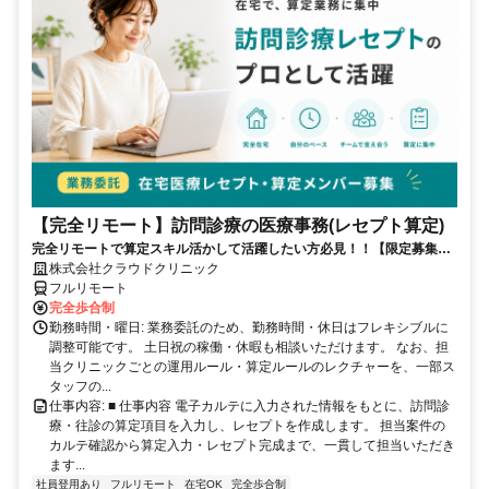
【完全リモート】訪問診療の医療事務(レセプト算定)
完全リモートで算定スキル活かして活躍したい方必見！！【限定募集】
完全リモート｜在宅医療レセプト算定（成果報酬型／業務委託）
株式会社クラウドクリニック
フルリモート
完全歩合制
勤務時間・曜日: 業務委託のため、勤務時間・休日はフレキシブルに
調整可能です。 土日祝の稼働・休暇も相談いただけます。 なお、担
当クリニックごとの運用ルール・算定ルールのレクチャーを、一部ス
タッフの...
仕事内容: ■ 仕事内容 電子カルテに入力された情報をもとに、訪問診
療・往診の算定項目を入力し、レセプトを作成します。 担当案件の
カルテ確認から算定入力・レセプト完成まで、一貫して担当いただき
ます...
社員登用あり
フルリモート
在宅OK
完全歩合制