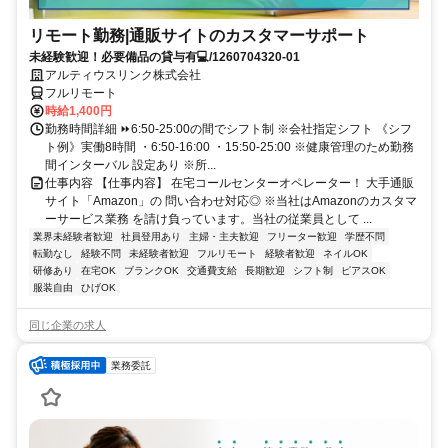
リモート勤務|通販サイトのカスタマーサポート
未経験歓迎！必要備品の貸与有💻/1260704320-01
アルティウスリンク株式会社
フルリモート
時給1,400円
勤務時間詳細 ⏩6:50-25:00の間でシフト制 ※会社指定シフト 《シフ
ト例》実働8時間 ・6:50-16:00 ・15:50-25:00 ※健康管理のため勤務
間インターバル 設定あり ※所...
仕事内容 【仕事内容】 在宅コールセンターオペレーター！ 大手通販
サイト「Amazon」の 問い合わせ対応◎ ※当社はAmazonのカスタマ
ーサービス業務 を請け負っています。当社の従業員として ...
業界未経験者歓迎
社員登用あり
主婦・主夫歓迎
フリーター歓迎
学歴不問
転勤なし
経験不問
未経験者歓迎
フルリモート
経験者歓迎
ネイルOK
研修あり
在宅OK
ブランクOK
交通費支給
長期歓迎
シフト制
ピアスOK
服装自由
ひげOK
同じ企業の求人
業務委託