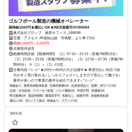
ゴルフボール製造の機械オペレーター
高時給1600円★週払いOK★WEB面接可/AYB0094
株式会社グロップ 綾部オフィス_188698
交通・アクセス JR福知山線「市島駅」より車で5分
時給1,600円～2,000円
兵庫県丹波市
勤務時間詳細 【勤務時間】 ［1］07:20～15:15（実働7時間10分）
［2］15:05～23:00（実働7時間10分） ［3］22:50～07:30（実働7時
間40分） ※［1］～［3］の3交...
仕事内容 *☆-☆* ★20代〜40代の方が活躍中★ 希望日払い対応で給
与がすぐ受け取れる♪ しっかりフォローしますので安心して働ける♪
案件が多いので希望の案件を紹介できます♪ *☆-☆* ...
制服あり
業界未経験者歓迎
扶養内勤務OK
社員登用あり
副業・WワークOK
主婦・主夫歓迎
フリーター歓迎
バイク通勤OK
学歴不問
車通勤OK
即日勤務OK
固定時間制
職場見学可
転勤なし
経験不問
未経験者歓迎
週払いOK
月1シフト提出
研修あり
ブランクOK
契約社員