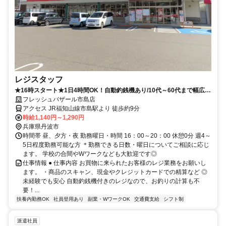
レジスタッフ
★16時スタート★1日4時間OK！自動釣銭機あり/10代～60代まで幅広く
活躍中！
フレッシュバザール市島店
アクセス JR福知山線市島駅より 徒歩約9分
時給1,140円～1,290円
兵庫県丹波市
時間帯 昼、夕方・夜 勤務曜日・時間 16：00～20：00 休憩0分 週4～
5日程度勤務可能な方 ＊勤務できる日数・曜日についてご相談に応じ
ます。 学校の合間やWワークなども大歓迎です◎
仕事情報 ● 仕事内容 お買物に来られたお客様のレジ業務をお願いし
ます。 ・商品のスキャン、現金やクレジットカードでの精算など ◎
未経験でも安心 自動釣銭機付きのレジなので、お釣りの計算も不
要！...
扶養内勤務OK
社員登用あり
副業・WワークOK
交通費支給
シフト制
派遣社員