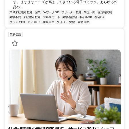
す。 ますますニーズが高まってきている電子コミック。あらゆる作
品の...
業界未経験者歓迎
副業・WワークOK
フリーター歓迎
学歴不問
固定時間制
経験不問
未経験者歓迎
フルリモート
経験者歓迎
ネイルOK
在宅OK
ブランクOK
ピアスOK
服装自由
ひげOK
髪型・髪色自由
業務委託