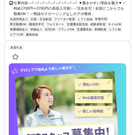
仕事内容 ─┘─┘─┘─┘─┘─┘─┘─┘─┘ ▼働きやすい理由＆魅力▼ ✅
時給1700円〜3700円の高収入可能✨ ✅完全在宅！全国どこからでも
勤務OK！ ✅商談やクロージングなしのアポ獲得...
社員登用あり
主婦・主夫歓迎
フリーター歓迎
シフト自由
学歴不問
即日勤務OK
職場見学可
フルリモート
交通費全額支給
経験者歓迎
ネイルOK
食費補助あり
研修あり
在宅OK
ブランクOK
交通費支給
長期歓迎
シフト制
ピアスOK
服装自由
派遣社員