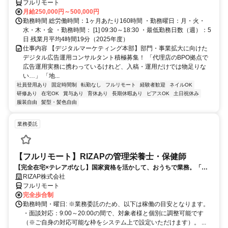
フルリモート
月給250,000円～500,000円
勤務時間 総労働時間：1ヶ月あたり160時間 ・勤務曜日：月・火・
水・木・金 ・勤務時間： [1] 09:30～18:30 ・最低勤務日数（週）：5
日 残業月平均4時間19分（2025年度）
仕事内容 【デジタルマーケティング本部】部門・事業拡大に向けた
デジタル広告運用コンサルタント積極募集！ 「代理店のBPO拠点で
広告運用実務に携わっているけれど、入稿・運用だけでは物足りな
い…」 「地...
社員登用あり
固定時間制
転勤なし
フルリモート
経験者歓迎
ネイルOK
研修あり
在宅OK
賞与あり
育休あり
長期休暇あり
ピアスOK
土日祝休み
服装自由
髪型・髪色自由
業務委託
【フルリモート】RIZAPの管理栄養士・保健師
【完全在宅×テレアポなし】国家資格を活かして、おうちで業務。「も
う一つの安心」を。主婦・Wワーカー活躍中！「平日の日中だけ」「夕
RIZAP株式会社
方以降の数時間だけ」など、生活リズムに合わせた時間調整が可能で
フルリモート
す。1件ごとの成果報酬型だから、頑張った分だけ手応えのある収入
完全歩合制
に。充実のサポート体制で、安心の在宅ワークを始めませんか？
勤務時間・曜日: ※業務委託のため、以下は稼働の目安となります。
・面談対応：9:00～20:00の間で、対象者様と個別に調整可能です
（※ご自身の対応可能な枠をシステム上で設定いただけます）。 ...