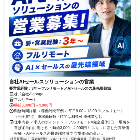
自社AIセールスソリューションの営業
要営業経験：3年～フルリモート／AI×セールスの最先端領域
株式会社Algoage
フルリモート
時給3,000円～4,000円
勤務時間詳細 ＜稼働時間帯例＞ 平日9:00～18:00 ※フルリモート
（完全在宅） ※稼働日数・時間は相談可 ※残業なし
仕事内容 ＜求人のポイント＞ ・フルリモート×完全週休2日！ 場所を
選ばず自由に働ける ・時給3,000～4,000円！ スキルに応じた高単価
報酬 ・AI×セールスの最先端領域で 市場価値の高い...
社員登用あり
固定時間制
フルリモート
経験者歓迎
在宅OK
長期歓迎