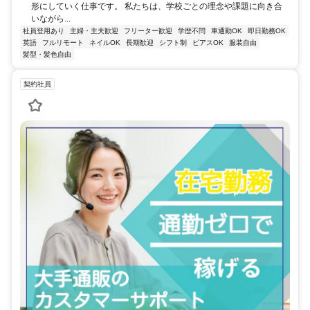
形にしていく仕事です。 私たちは、学校ごとの理念や課題に向き合
いながら...
社員登用あり
主婦・主夫歓迎
フリーター歓迎
学歴不問
車通勤OK
即日勤務OK
英語
フルリモート
ネイルOK
長期歓迎
シフト制
ピアスOK
服装自由
髪型・髪色自由
契約社員