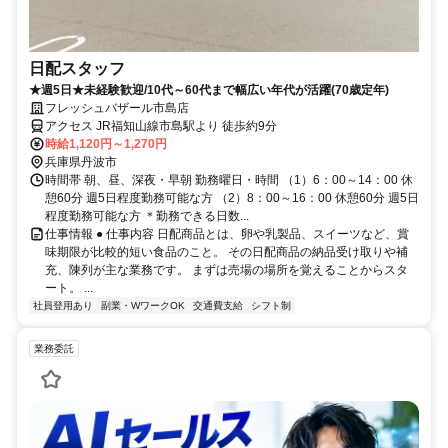
日配スタッフ
★週5日★未経験歓迎/10代～60代まで幅広い年代が活躍(70歳定年)
フレッシュバザール市島店
アクセス JR福知山線市島駅より 徒歩約9分
時給1,120円～1,270円
兵庫県丹波市
時間帯 朝、昼、深夜・早朝 勤務曜日・時間 （1）6：00～14：00 休
憩60分 週5日程度勤務可能な方 （2）8：00～16：00 休憩60分 週5日
程度勤務可能な方 ＊勤務できる日数...
仕事情報 ● 仕事内容 日配商品とは、卵や乳製品、スイーツなど、賞
味期限が比較的短い食品のこと。 その日配商品の納品受け取りや補
充、陳列が主な業務です。 まずは売場の場所を覚えることからスタ
ート。 ...
社員登用あり
副業・WワークOK
交通費支給
シフト制
業務委託