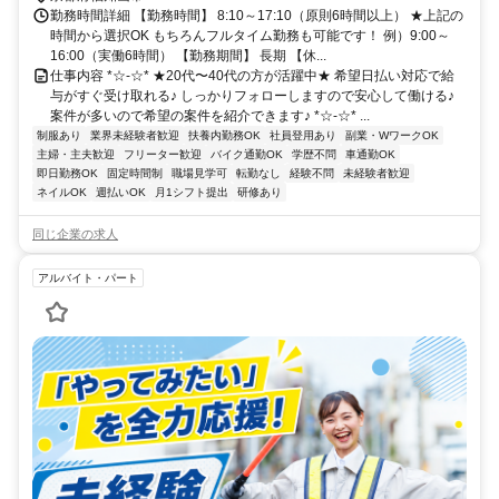
勤務時間詳細 【勤務時間】 8:10～17:10（原則6時間以上） ★上記の
時間から選択OK もちろんフルタイム勤務も可能です！ 例）9:00～
16:00（実働6時間） 【勤務期間】 長期 【休...
仕事内容 *☆-☆* ★20代〜40代の方が活躍中★ 希望日払い対応で給
与がすぐ受け取れる♪ しっかりフォローしますので安心して働ける♪
案件が多いので希望の案件を紹介できます♪ *☆-☆* ...
制服あり
業界未経験者歓迎
扶養内勤務OK
社員登用あり
副業・WワークOK
主婦・主夫歓迎
フリーター歓迎
バイク通勤OK
学歴不問
車通勤OK
即日勤務OK
固定時間制
職場見学可
転勤なし
経験不問
未経験者歓迎
ネイルOK
週払いOK
月1シフト提出
研修あり
同じ企業の求人
アルバイト・パート