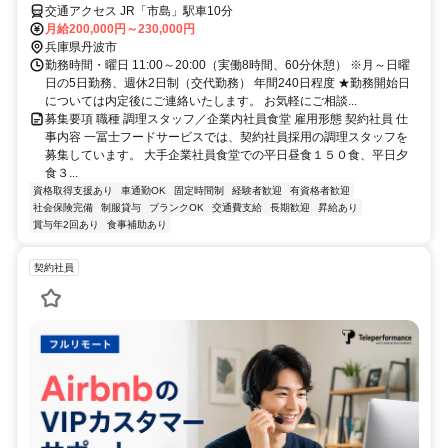
交通アクセス JR「市島」駅車10分
月給200,000円～230,000円
兵庫県丹波市
勤務時間・曜日 11:00～20:00（実働8時間、60分休憩） ※月～日曜
日の5日勤務、週休2日制（交代勤務） 年間240日程度 ★勤務開始日
については内定後にご連絡いたします。 お気軽にご相談...
募集要項 職種 調理スタッフ／企業内社員食堂 雇用形態 契約社員 仕
事内容 一冨士フードサービスでは、契約社員採用の調理スタッフを
募集しています。 大手企業社員食堂での平日昼食１５０食、平日夕
食３...
資格取得支援あり
車通勤OK
固定時間制
経験者歓迎
有資格者歓迎
社会保険完備
制服貸与
ブランクOK
交通費支給
長期歓迎
昇給あり
賞与年2回あり
食事補助あり
契約社員