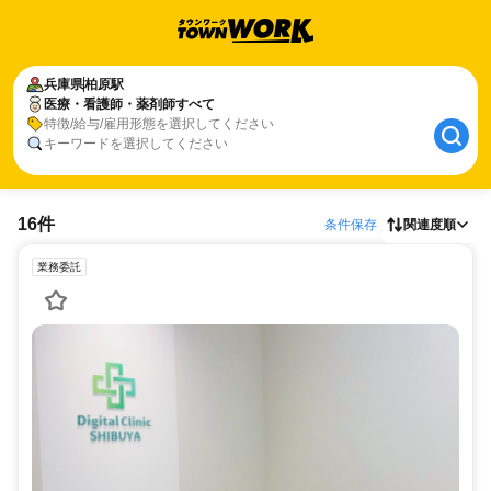
兵庫県
柏原駅
医療・看護師・薬剤師すべて
特徴/給与/雇用形態を選択してください
キーワードを選択してください
16件
条件保存
関連度順
業務委託