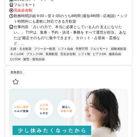
フルリモート
完全歩合制
勤務時間詳細 9:00～翌２:00のうち8時間 (最短4時間～応相談) ＊シフ
ト時間外にも柔軟に対応できる方歓迎
仕事内容 「占いの力で、本当に必要としている人の 支えになりた
い。」 TYPは、集客・予約・決済・事務を すべて運営が担当。 あな
たは“鑑定そのもの”に集中できます。 タロット・占星術・霊感な
ど、...
主婦・主夫歓迎
フリーター歓迎
シフト自由
学歴不問
フルリモート
経験者歓迎
ネイルOK
ブランクOK
長期歓迎
完全歩合制
シフト制
ピアスOK
服装自由
ひげOK
髪型・髪色自由
業務委託