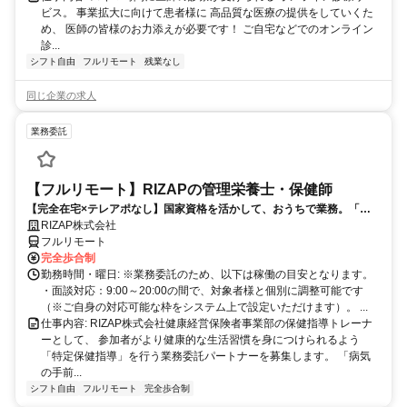
ビス。 事業拡大に向けて患者様に 高品質な医療の提供をしていくた
め、 医師の皆様のお力添えが必要です！ ご自宅などでのオンライン
診...
シフト自由
フルリモート
残業なし
同じ企業の求人
業務委託
【フルリモート】RIZAPの管理栄養士・保健師
【完全在宅×テレアポなし】国家資格を活かして、おうちで業務。「も
う一つの安心」を。主婦・Wワーカー活躍中！「平日の日中だけ」「夕
RIZAP株式会社
方以降の数時間だけ」など、生活リズムに合わせた時間調整が可能で
フルリモート
す。1件ごとの成果報酬型だから、頑張った分だけ手応えのある収入
完全歩合制
に。充実のサポート体制で、安心の在宅ワークを始めませんか？
勤務時間・曜日: ※業務委託のため、以下は稼働の目安となります。
・面談対応：9:00～20:00の間で、対象者様と個別に調整可能です
（※ご自身の対応可能な枠をシステム上で設定いただけます）。 ...
仕事内容: RIZAP株式会社健康経営保険者事業部の保健指導トレーナ
ーとして、 参加者がより健康的な生活習慣を身につけられるよう
「特定保健指導」を行う業務委託パートナーを募集します。 「病気
の手前...
シフト自由
フルリモート
完全歩合制