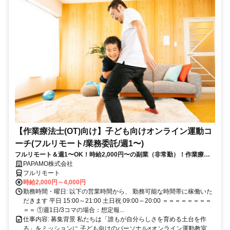
【作業療法士(OT)向け】子ども向けオンライン運動コ
ーチ(フルリモート/業務委託/週1〜)
フルリモート＆週1〜OK！時給2,000円〜の副業（非常勤）！作業療法
士として培ってきた経験を活かしながら、スキマ時間で子どもを支援で
PAPAMO株式会社
きるお仕事です◎
フルリモート
時給2,000円～4,000円
勤務時間・曜日: 以下の営業時間から、 勤務可能な時間帯に稼働いた
だきます 平日 15:00～21:00 土日祝 09:00～20:00 ＝＝＝＝＝＝＝＝
＝＝ ①週1日/3コマの場合：想定報...
仕事内容: 募集背景 私たちは「誰もが自分らしさを育める土台を作
る」をミッションに 子ども向けのパーソナル×オンライン運動教室