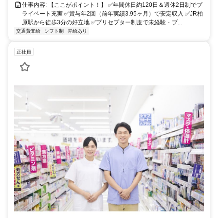
仕事内容: 【ここがポイント！】 ✅年間休日約120日＆週休2日制でプ
ライベート充実 ✅賞与年2回（前年実績3.95ヶ月）で安定収入 ✅JR柏
原駅から徒歩3分の好立地 ✅プリセプター制度で未経験・ブ...
交通費支給
シフト制
昇給あり
正社員