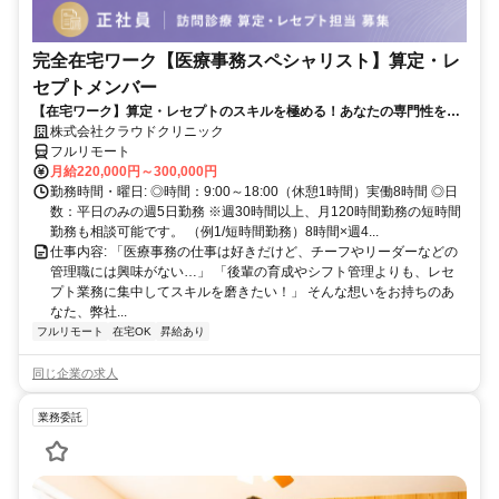
完全在宅ワーク【医療事務スペシャリスト】算定・レ
セプトメンバー
【在宅ワーク】算定・レセプトのスキルを極める！あなたの専門性を活
かせる！
株式会社クラウドクリニック
フルリモート
月給220,000円～300,000円
勤務時間・曜日: ◎時間：9:00～18:00（休憩1時間）実働8時間 ◎日
数：平日のみの週5日勤務 ※週30時間以上、月120時間勤務の短時間
勤務も相談可能です。 （例1/短時間勤務）8時間×週4...
仕事内容: 「医療事務の仕事は好きだけど、チーフやリーダーなどの
管理職には興味がない…」 「後輩の育成やシフト管理よりも、レセ
プト業務に集中してスキルを磨きたい！」 そんな想いをお持ちのあ
なた、弊社...
フルリモート
在宅OK
昇給あり
同じ企業の求人
業務委託