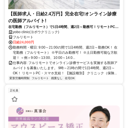
【医師求人・日給2.4万円】完全在宅!オンライン診療
の医師アルバイト!
在宅勤務（フルリモート）で1日4時間、週2日～勤務可！リモートPC・
スマホ支給！
yobo clinic(ヨボウクリニック)
フルリモート
日給24,000円
勤務時間・曜日: 9:00～21:00の間で1日4時間、週2日～勤務OK！ 在
宅勤務（フルリモート） ※平日のみ勤務可！ ※土日勤務可能な方歓
迎！ ＜例＞9:00～13:00、10:00～14:0...
仕事内容: フルリモートでオンライン診療サービスを実施する医師ア
ルバイトを募集いたします。 9時～21時の間で1日4時間、週2日～
OK！ リモートPC・スマホ支給！ 【施設種別】 クリニック（保険...
変形労働時間制
フルリモート
残業なし
在宅OK
正社員