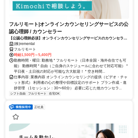
フルリモート|オンラインカウンセリングサービスの公
認心理師 / カウンセラー
【公認心理師必須】オンラインカウンセリングサービスのカウンセラー
募集｜30-50代女性活躍中
(株)remental
フルリモート
時給1,500円～5,400円
勤務時間・曜日: 勤務地 * フルリモート（日本全国・海外在住でも可
能） 勤務時間 * 自由（ご自身のスケジュールに合わせて対応可能） *
平日夜・土日祝の対応が可能な方大歓迎！ * 空き時間...
仕事内容: 業務内容 オンラインカウンセリングの提供（ビデオ・チャ
ット形式） 利用者の心の整理や目標設定のサポート プラン作成・進
捗管理 （1セッション：30〜60分） 必要に応じた他カウンセラ...
シフト自由
フルリモート
在宅OK
正社員