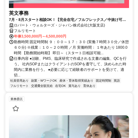
英文事務
7月・8月スタート相談OK！【完全在宅／フルフレックス／中抜け可／
外資／育児介護ケアOK】英文事務
ロバート・ウォルターズ・ジャパン株式会社(大阪支店)
フルリモート
年俸3,500,000円～4,500,000円
勤務時間 固定時間制 ９：００～１７：３０ (実働７時間３０分／休憩
６０分) ※残業：１０～２０時間 ／月 実働時間： １年あたり 1800.0
時間 【勤務開始時期】 即日～（スタート日相談可能...
仕事内容 ●治験、PMS、臨床研究で作成される文書の編集、QCを行
う。 社内SOPまたはクライアントのSOPを遵守して、決められた時
間内に業務を行う。 ●必要に応じて経験者のサポートを受けて、適
切...
社員登用あり
副業・WワークOK
産休・育休取得実績あり
固定時間制
英語
フルリモート
交通費全額支給
在宅OK
賞与あり
育休あり
業務委託