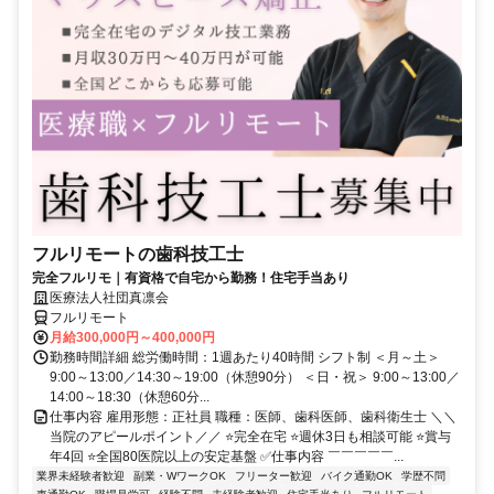
フルリモートの歯科技工士
完全フルリモ｜有資格で自宅から勤務！住宅手当あり
医療法人社団真凛会
フルリモート
月給300,000円～400,000円
勤務時間詳細 総労働時間：1週あたり40時間 シフト制 ＜月～土＞
9:00～13:00／14:30～19:00（休憩90分） ＜日・祝＞ 9:00～13:00／
14:00～18:30（休憩60分...
仕事内容 雇用形態：正社員 職種：医師、歯科医師、歯科衛生士 ＼＼
当院のアピールポイント／／ ⭐完全在宅 ⭐週休3日も相談可能 ⭐賞与
年4回 ⭐全国80医院以上の安定基盤 ✅仕事内容 ￣￣￣￣￣...
業界未経験者歓迎
副業・WワークOK
フリーター歓迎
バイク通勤OK
学歴不問