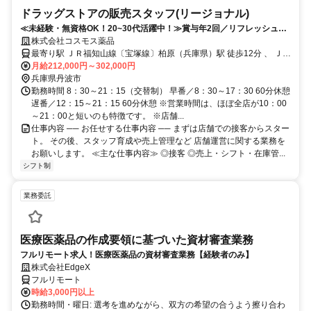
ドラッグストアの販売スタッフ(リージョナル)
≪未経験・無資格OK！20~30代活躍中！≫賞与年2回／リフレッシュ休
暇取得率100％／研修制度充実
株式会社コスモス薬品
最寄り駅 ＪＲ福知山線〔宝塚線〕柏原（兵庫県）駅 徒歩12分 、 ＪＲ
福知山線〔宝塚線〕石生駅 徒歩29分 、 ＪＲ福知山線〔宝塚線〕黒井
月給212,000円～302,000円
（兵庫県）駅 徒歩81分
兵庫県丹波市
勤務時間 8：30～21：15（交替制） 早番／8：30～17：30 60分休憩
遅番／12：15～21：15 60分休憩 ※営業時間は、ほぼ全店が10：00
～21：00と短いのも特徴です。 ※店舗...
仕事内容 ── お任せする仕事内容 ── まずは店舗での接客からスター
ト。 その後、スタッフ育成や売上管理など 店舗運営に関する業務を
お願いします。 ≪主な仕事内容≫ ◎接客 ◎売上・シフト・在庫管...
シフト制
業務委託
医療医薬品の作成要領に基づいた資材審査業務
フルリモート求人！医療医薬品の資材審査業務【経験者のみ】
株式会社EdgeX
フルリモート
時給3,000円以上
勤務時間・曜日: 選考を進めながら、双方の希望の合うよう擦り合わ