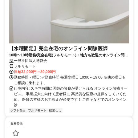
【水曜固定】完全在宅のオンライン問診医師
10時〜19時勤務/完全在宅(フルリモート)・地方も歓迎のオンライン問診
業務
一般社団法人博愛会
フルリモート
日給32,000円～80,000円
勤務時間・曜日: ✅勤務時間 毎週水曜日 10:00～19:00 ※他の曜日も
ご相談に乗れます。
仕事内容: スキマ時間に医師の診察が受けられる オンライン診療サー
ビス。 事業拡大に向けて患者様に 高品質な医療の提供をしていくた
め、 医師の皆様のお力添えが必要です！ ご自宅などでのオンライン
診...
シフト自由
フルリモート
残業なし
業務委託