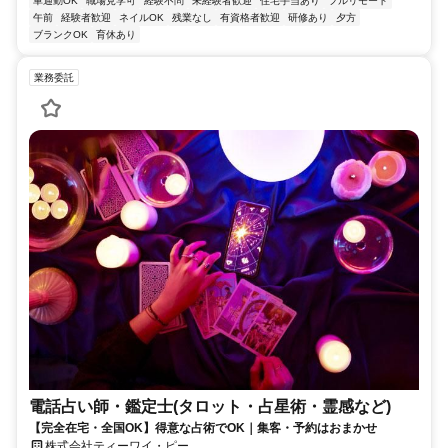
車通勤OK
職場見学可
経験不問
未経験者歓迎
住宅手当あり
フルリモート
午前
経験者歓迎
ネイルOK
残業なし
有資格者歓迎
研修あり
夕方
ブランクOK
育休あり
業務委託
電話占い師・鑑定士(タロット・占星術・霊感など)
【完全在宅・全国OK】得意な占術でOK｜集客・予約はおまかせ
株式会社ティーワイ・ピー