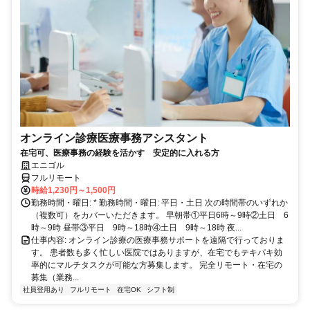
オンライン診療医療事務アシスタント
在宅可、医療事務の経験を活かす 安定的に入れる方
エニゴル
フルリモート
時給1,230円～1,500円
勤務時間・曜日: * 勤務時間・曜日: 平日・土日 次の時間帯のいずれか
（複数可）をカバーいただきます。 早朝帯①平日6時～9時②土日 6
時～9時 昼帯③平日 9時～18時④土日 9時～18時 夜...
仕事内容: オンライン診療の医療事務サポートを遠隔で行っておりま
す。 患者数も多く忙しい医院ではありますが、在宅でもテキパキ効
率的にマルチタスクが可能な方募集します。 完全リモート・在宅の
募集（業務...
社員登用あり
フルリモート
在宅OK
シフト制