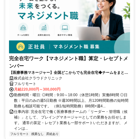
完全在宅ワーク【マネジメント職】算定・レセプトメ
ンバー
【医療事務マネージャー】全国どこからでも完全在宅◆チームをまとめ
る司令塔◆算定・レセプト経験を活かしてキャリアアップ！
株式会社クラウドクリニック
フルリモート
月給220,000円～300,000円
勤務時間・曜日: ◎時間：9:00～18:00（休憩1時間）実働8時間 ◎日
数：平日のみの週5日勤務 ※週30時間以上、月120時間勤務の短時間
勤務も相談可能です。 （例1/短時間勤務）8時間×週4...
仕事内容: 完全在宅で働く医療事務チームの「リーダー・管理職（候
補）」として、 プレイングマネージャーとしての業務をお任せしま
す。 通常の算定・レセプト業務も一部サポートいただきますが、 メ
インは...
フルリモート
残業なし
昇給あり