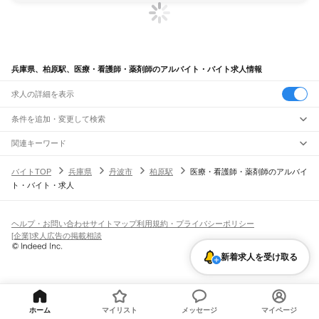
兵庫県、柏原駅、医療・看護師・薬剤師のアルバイト・バイト求人情報
求人の詳細を表示
条件を追加・変更して検索
市区町村を追加・変更
関連キーワード
完全在宅ワーク 全国
シール貼り 在宅
現在地周辺
ガチャガチャ
犬カフェ
兵庫県
駅を追加・変更
バイトTOP
兵庫県
丹波市
柏原駅
医療・看護師・薬剤師のアルバイ
兵庫県
すべて
ト・バイト・求人
神戸市
すべて
職種を追加・変更
JR神戸線(大阪～神戸)
東灘区
灘区
兵庫区
長田区
須磨区
垂水区
北区
中央区
西区
尼崎駅
立花駅
甲子園口駅
西宮駅
さくら夙川駅
芦屋駅
甲南山手駅
摂津本山駅
住吉駅
飲食・フードサービス
姫路市
尼崎市
明石市
西宮市
洲本市
芦屋市
伊丹市
相生市
豊岡市
加古川市
赤穂市
特徴を追加・変更
六甲道駅
摩耶駅
灘駅
三ノ宮駅
元町駅
神戸駅
飲食・フードサービス
すべて
ヘルプ・お問い合わせ
サイトマップ
利用規約・プライバシーポリシー
西脇市
宝塚市
三木市
高砂市
川西市
小野市
三田市
加西市
丹波篠山市
養父市
ホールスタッフ
キッチンスタッフ
皿洗い・洗い場
精肉・鮮魚加工
給食調理
人気
[企業]求人広告の掲載相談
JR神戸線(神戸～姫路)
丹波市
南あわじ市
朝来市
淡路市
宍粟市
加東市
たつの市
川辺郡
多可郡
加古郡
雇用形態を追加・変更
パン屋（ベーカリー）
フードカウンター販売員
バー（BAR）・バーテンダー
日払いOK
高校生歓迎
学生歓迎
深夜の仕事
髪型・髪色自由
ひげOK
ネイルOK
神戸駅
兵庫駅
新長田駅
鷹取駅
須磨海浜公園駅
須磨駅
塩屋駅
垂水駅
舞子駅
朝霧駅
神崎郡
揖保郡
赤穂郡
佐用郡
美方郡
飲食店補助（開店・閉店準備）
飲食店（店長・マネージャー）
新着求人を受け取る
ピアスOK
アルバイト・パート
履歴書不要
オープニングスタッフ
留学生・外国人活躍中
明石駅
西明石駅
大久保駅
魚住駅
土山駅
東加古川駅
加古川駅
宝殿駅
曽根駅
都道府県を変更
営業・販売
勤務期間
正社員
ひめじ別所駅
御着駅
東姫路駅
姫路駅
営業・販売
すべて
短期
契約社員
単発・1日OK
長期
期間限定（春夏冬休み等）
JR山陽本線(姫路～岡山)
営業
テレフォンアポインター（テレアポ）
ルートセールス
コンビニ
シフト
派遣社員
姫路駅
英賀保駅
はりま勝原駅
網干駅
竜野駅
相生駅
有年駅
上郡駅
フードカウンター販売員
アパレル
家電量販店・携帯販売（携帯ショップ）
土日祝のみOK
業務委託
平日のみOK
週1日からOK
週2・3日からOK
週4日以上OK
ホーム
マイリスト
メッセージ
マイページ
販売店（店長・マネージャー）
その他販売
時間や曜日が選べる・シフト自由
固定時間・固定シフト制
シフト制