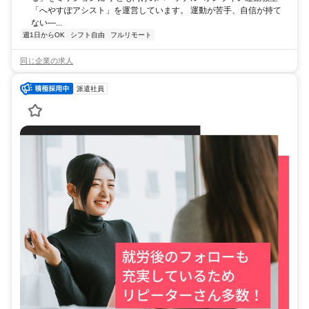
「へやすぽアシスト」を運営しています。 運動が苦手、自信が持て
ない—...
週1日からOK
シフト自由
フルリモート
同じ企業の求人
派遣社員