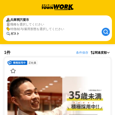
兵庫県
宍粟市
職種を選択してください
特徴/給与/雇用形態を選択してください
ガスト
1件
条件保存
関連度順
正社員