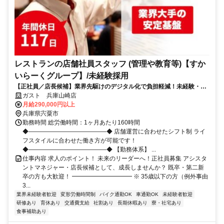
レストランの店舗社員スタッフ (管理や教育等)【すか
いらーくグループ】/未経験採用
【正社員／店長候補】業界先駆けのデジタル化で負担軽減！未経験・第
二新卒・既卒も歓迎／昇給・賞与で還元
ガスト 兵庫山崎店
月給290,000円以上
兵庫県宍粟市
勤務時間 総労働時間：1ヶ月あたり160時間
◆―――――――――――――◆ 店舗運営に合わせたシフト制 ライ
フスタイルに合わせた働き方が可能です！
◆―――――――――――――◆ 【勤務体系】 ...
仕事内容 求人のポイント！ 未来のリーダーへ！正社員募集 アシスタ
ントマネジャー・店長候補として、成長しませんか？ 既卒・第二新
卒の方も大歓迎！ ━━━━━━━━━━ ※ 35歳以下の方（例外事由
3...
業界未経験者歓迎
変形労働時間制
バイク通勤OK
車通勤OK
未経験者歓迎
研修あり
育休あり
交通費支給
社割あり
長期休暇あり
寮・社宅あり
食事補助あり