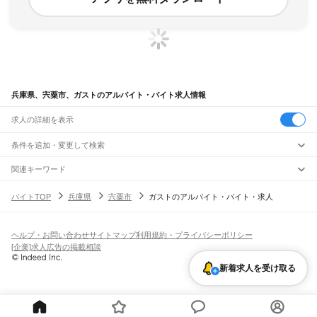
兵庫県、宍粟市、ガストのアルバイト・バイト求人情報
求人の詳細を表示
条件を追加・変更して検索
市区町村を追加・変更
関連キーワード
兵庫県 神戸市 ガスト
兵庫県 姫路市 ガスト
兵庫県 宝塚市 ガスト
兵庫県
駅を追加・変更
バイトTOP
兵庫県
宍粟市
ガストのアルバイト・バイト・求人
兵庫県 芦屋市 ガスト
兵庫県 明石市 ガスト
兵庫県
すべて
バイトTOP
ガスト
兵庫県 ガスト
宍粟市 ガスト
神戸市
すべて
職種を追加・変更
JR神戸線(大阪～神戸)
東灘区
灘区
兵庫区
長田区
須磨区
垂水区
北区
中央区
西区
尼崎駅
立花駅
甲子園口駅
西宮駅
さくら夙川駅
芦屋駅
甲南山手駅
摂津本山駅
住吉駅
飲食・フードサービス
ヘルプ・お問い合わせ
サイトマップ
利用規約・プライバシーポリシー
姫路市
尼崎市
明石市
西宮市
洲本市
芦屋市
伊丹市
相生市
豊岡市
加古川市
赤穂市
特徴を追加・変更
六甲道駅
摩耶駅
灘駅
三ノ宮駅
元町駅
神戸駅
飲食・フードサービス
すべて
[企業]求人広告の掲載相談
西脇市
宝塚市
三木市
高砂市
川西市
小野市
三田市
加西市
丹波篠山市
養父市
ホールスタッフ
キッチンスタッフ
皿洗い・洗い場
精肉・鮮魚加工
給食調理
人気
JR神戸線(神戸～姫路)
丹波市
南あわじ市
朝来市
淡路市
宍粟市
加東市
たつの市
川辺郡
多可郡
加古郡
雇用形態を追加・変更
新着求人を受け取る
パン屋（ベーカリー）
フードカウンター販売員
バー（BAR）・バーテンダー
日払いOK
高校生歓迎
学生歓迎
深夜の仕事
髪型・髪色自由
ひげOK
ネイルOK
神戸駅
兵庫駅
新長田駅
鷹取駅
須磨海浜公園駅
須磨駅
塩屋駅
垂水駅
舞子駅
朝霧駅
神崎郡
揖保郡
赤穂郡
佐用郡
美方郡
飲食店補助（開店・閉店準備）
飲食店（店長・マネージャー）
ピアスOK
アルバイト・パート
履歴書不要
オープニングスタッフ
留学生・外国人活躍中
明石駅
西明石駅
大久保駅
魚住駅
土山駅
東加古川駅
加古川駅
宝殿駅
曽根駅
都道府県を変更
営業・販売
勤務期間
正社員
ひめじ別所駅
御着駅
東姫路駅
姫路駅
営業・販売
すべて
短期
契約社員
単発・1日OK
長期
期間限定（春夏冬休み等）
JR山陽本線(姫路～岡山)
営業
テレフォンアポインター（テレアポ）
ルートセールス
コンビニ