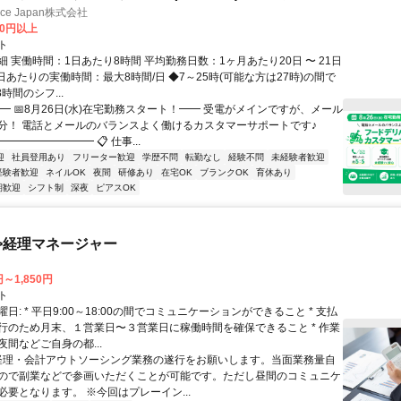
ance Japan株式会社
00円以上
ト
 実働時間：1日あたり8時間 平均勤務日数：1ヶ月あたり20日 〜 21日
日あたりの実働時間：最大8時間/日 ◆7～25時(可能な方は27時)の間で
時間のシフ...
━ 📅8月26日(水)在宅勤務スタート！━━ 受電がメインですが、メール
分！ 電話とメールのバランスよく働けるカスタマーサポートです♪
━━━━━━━━ 📋 仕事...
迎
社員登用あり
フリーター歓迎
学歴不問
転勤なし
経験不問
未経験者歓迎
経験者歓迎
ネイルOK
夜間
研修あり
在宅OK
ブランクOK
育休あり
期歓迎
シフト制
深夜
ピアスOK
>経理マネージャー
円～1,850円
ト
日: * 平日9:00～18:00の間でコミュニケーションができること * 支払
行のため月末、１営業日〜３営業日に稼働時間を確保できること * 作業
間などご自身の都...
 経理・会計アウトソーシング業務の遂行をお願いします。当面業務量自
ので副業などで参画いただくことが可能です。ただし昼間のコミュニケ
必要となります。 ※今回はプレーイン...