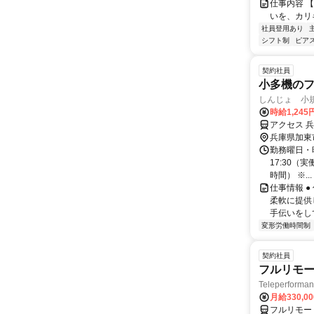
仕事内容 
いを、カリ
社員登用あり
シフト制
ピアス
契約社員
小多機の
しんじょ 小
時給1,245
アクセス 兵
兵庫県加東
勤務曜日・時
17:30（実
時間） ※...
仕事情報 
柔軟に提供
手伝いをし
変形労働時間制
契約社員
フルリモー
Teleperform
月給330,0
フルリモー