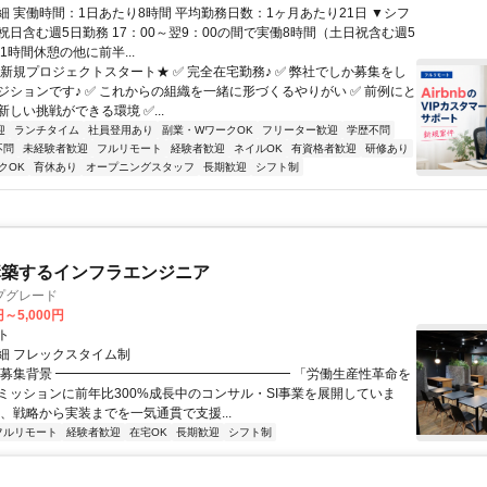
細 実働時間：1日あたり8時間 平均勤務日数：1ヶ月あたり21日 ▼シフ
祝日含む週5日勤務 17：00～翌9：00の間で実働8時間（土日祝含む週5
1時間休憩の他に前半...
★新規プロジェクトスタート★ ✅ 完全在宅勤務♪ ✅ 弊社でしか募集をし
ジションです♪ ✅ これからの組織を一緒に形づくるやりがい ✅ 前例にと
しい挑戦ができる環境 ✅...
迎
ランチタイム
社員登用あり
副業・WワークOK
フリーター歓迎
学歴不問
不問
未経験者歓迎
フルリモート
経験者歓迎
ネイルOK
有資格者歓迎
研修あり
クOK
育休あり
オープニングスタッフ
長期歓迎
シフト制
構築するインフラエンジニア
プグレード
円～5,000円
ト
細 フレックスタイム制
▏募集背景 ━━━━━━━━━━━━━━━━━━ 「労働生産性革命を
ミッションに前年比300%成長中のコンサル・SI事業を展開していま
は、戦略から実装までを一気通貫で支援...
フルリモート
経験者歓迎
在宅OK
長期歓迎
シフト制