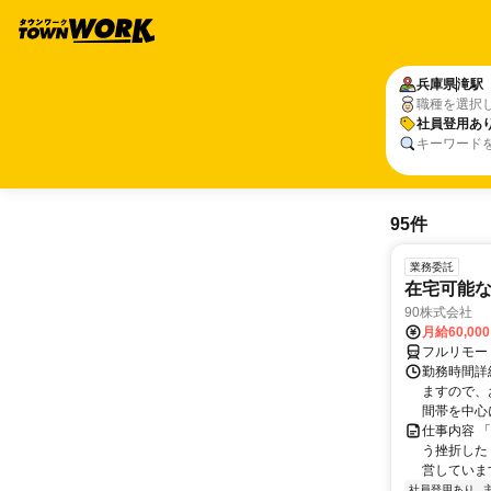
兵庫県
滝駅
職種を選択
社員登用あ
キーワード
95件
業務委託
在宅可能
90株式会社
月給60,00
フルリモー
勤務時間詳
ますので、お
間帯を中心に
仕事内容 
う挫折したく
営しています
社員登用あり