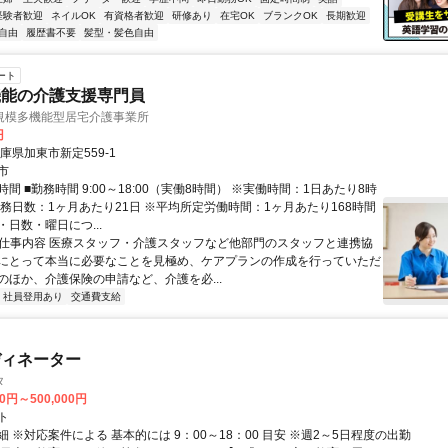
経験者歓迎
ネイルOK
有資格者歓迎
研修あり
在宅OK
ブランクOK
長期歓迎
自由
履歴書不要
髪型・髪色自由
ート
機能の介護支援専門員
規模多機能型居宅介護事業所
円
庫県加東市新定559-1
市
間 ■勤務時間 9:00～18:00（実働8時間） ※実働時間：1日あたり8時
勤務日数：1ヶ月あたり21日 ※平均所定労働時間：1ヶ月あたり168時間
日数・曜日につ...
● 仕事内容 医療スタッフ・介護スタッフなど他部門のスタッフと連携協
にとって本当に必要なことを見極め、ケアプランの作成を行っていただ
のほか、介護保険の申請など、介護を必...
社員登用あり
交通費支給
ディネーター
タ
00円～500,000円
ト
 ※対応案件による 基本的には 9：00～18：00 目安 ※週2～5日程度の出勤