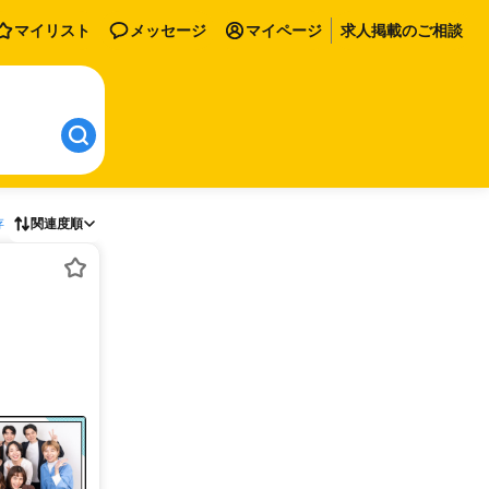
マイリスト
メッセージ
マイページ
求人掲載のご相談
存
関連度順