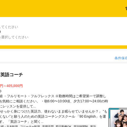
してください
り
を選択してください
条件保
な英語コーチ
0円～405,000円
ト
細 ・フルリモート・フルフレックス ※勤務時間はご希望第一で調整し
気軽にご相談ください。 ・朝6:00〜10:00頃、夕方17:00〜24:00の時
レッスンを提供して...
「せっかく身につけた英語力、使わないまま眠らせていませんか？」 “も
ない”と願う人のための英語コーチングスクール 「90 English」を運
。 「英語コーチ」と聞く...
主婦・主夫歓迎
フリーター歓迎
学歴不問
即日勤務OK
固定時間制
英語