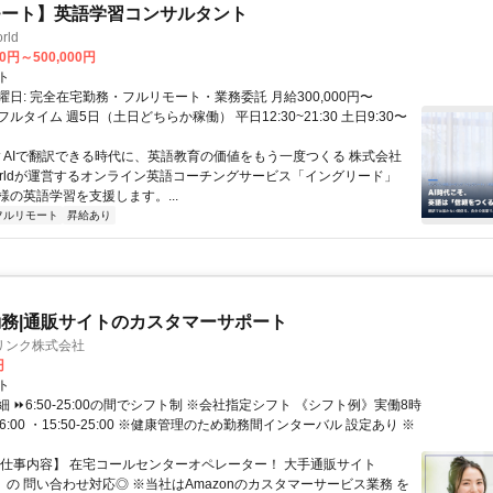
モート】英語学習コンサルタント
rld
00円～500,000円
ト
日: 完全在宅勤務・フルリモート・業務委託 月給300,000円〜
円 フルタイム 週5日（土日どちらか稼働） 平日12:30~21:30 土日9:30〜
 ▼AIで翻訳できる時代に、英語教育の価値をもう一度つくる 株式会社
 Worldが運営するオンライン英語コーチングサービス「イングリード」
様の英語学習を支援します。...
フルリモート
昇給あり
務|通販サイトのカスタマーサポート
リンク株式会社
円
ト
 ⏩6:50-25:00の間でシフト制 ※会社指定シフト 《シフト例》実働8時
-16:00 ・15:50-25:00 ※健康管理のため勤務間インターバル 設定あり ※
【仕事内容】 在宅コールセンターオペレーター！ 大手通販サイト
n」の 問い合わせ対応◎ ※当社はAmazonのカスタマーサービス業務 を