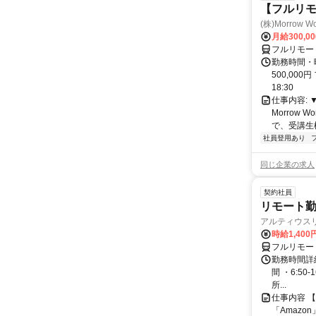
【フルリ
(株)Morrow Wo
月給300,0
フルリモー
勤務時間・曜
500,000
18:30
仕事内容:
Morrow
で、受講生
社員登用あり
同じ企業の求人
契約社員
リモート勤
アルティウス
時給1,400
フルリモー
勤務時間詳細
間 ・6:50
所...
仕事内容 
「Amazo