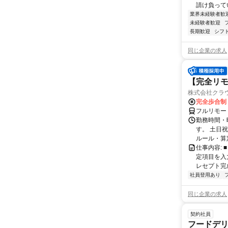
請け負ってい
業界未経験者歓
未経験者歓迎
長期歓迎
シフ
同じ企業の求人
【完全リモ
株式会社クラ
完全歩合制
フルリモー
勤務時間・
す。 土日
ルール・算
仕事内容:
定項目を入
レセプト完
社員登用あり
同じ企業の求人
契約社員
フードデリ