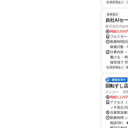
社員登用あり
業務委託
自社AIセ
株式会社Algoa
時給3,000
フルリモー
勤務時間詳細
稼働日数・
仕事内容 
働ける ・時
端領域で 市
社員登用あり
回転すし店
スシロー 滝
時給1,12
アクセス 
ＪＲ加古川
兵庫県加東
勤務時間 シ
相談OK）