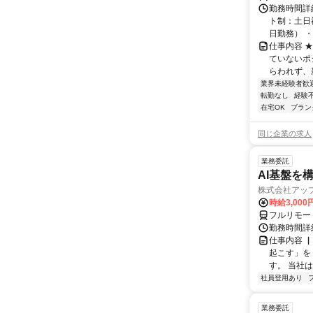
勤務時間詳
ト制：土日
日勤務） ・
仕事内容 
ていないポ
らわれず、新
業界未経験者歓
転勤なし
経験
在宅OK
ブラン
同じ企業の求人
業務委託
AI基盤を
株式会社アッ
時給3,000
フルリモー
勤務時間詳
仕事内容 
起こす」を
す。 当社
社員登用あり
業務委託