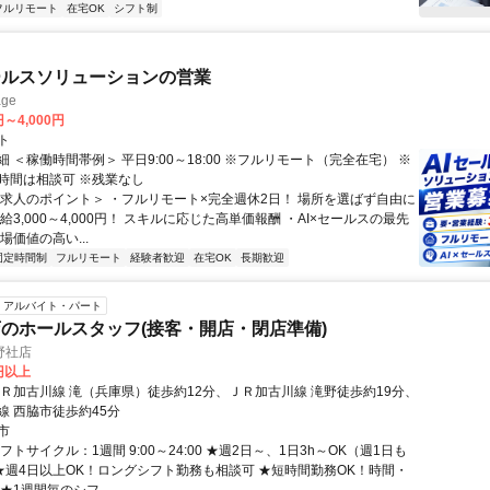
フルリモート
在宅OK
シフト制
ールスソリューションの営業
ge
円～4,000円
ト
 ＜稼働時間帯例＞ 平日9:00～18:00 ※フルリモート（完全在宅） ※
時間は相談可 ※残業なし
＜求人のポイント＞ ・フルリモート×完全週休2日！ 場所を選ばず自由に
給3,000～4,000円！ スキルに応じた高単価報酬 ・AI×セールスの最先
場価値の高い...
固定時間制
フルリモート
経験者歓迎
在宅OK
長期歓迎
アルバイト・パート
のホールスタッフ(接客・開店・閉店準備)
野社店
0円以上
ＪＲ加古川線 滝（兵庫県）徒歩約12分、ＪＲ加古川線 滝野徒歩約19分、
線 西脇市徒歩約45分
市
フトサイクル：1週間 9:00～24:00 ★週2日～、1日3h～OK（週1日も
 ★週4日以上OK！ロングシフト勤務も相談可 ★短時間勤務OK！時間・