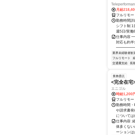
Teleperform
月給218,4
フルリモー
勤務時間詳細
シフト制 1
週5日/実働8
仕事内容 ━
対応も約半
━━━━━━
業界未経験者歓
フルリモート
交通費支給
長
業務委託
<完全在宅
エニゴル
時給1,200
フルリモー
勤務時間・曜
や請求書発
については夜
仕事内容:
体多くない
ーションは