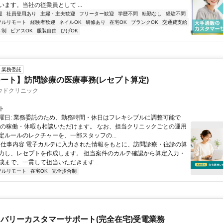
ます。当社の従業員として ...
迎
社員登用あり
主婦・主夫歓迎
フリーター歓迎
学歴不問
転勤なし
経験不問
フルリモート
経験者歓迎
ネイルOK
研修あり
在宅OK
ブランクOK
交通費支給
ト制
ピアスOK
服装自由
ひげOK
業務委託
ート】訪問診療の医療事務(レセプト算定)
ウドクリニック
ト
曜日: 業務委託のため、勤務時間・休日はフレキシブルに調整可能で
祝の稼働・休暇も相談いただけます。 なお、担当クリニックごとの運用
定ルールのレクチャーを、一部スタッフの...
 ■ 仕事内容 電子カルテに入力された情報をもとに、訪問診療・往診の算
力し、レセプトを作成します。 担当案件のカルテ確認から算定入力・
成まで、一貫して担当いただきます...
フルリモート
在宅OK
完全歩合制
バリーカスタマーサポート(完全在宅)受電業務