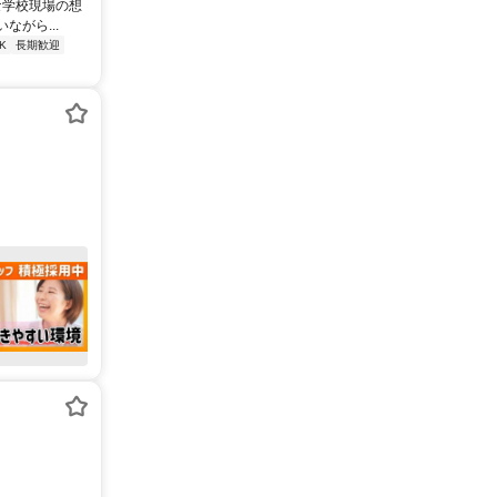
な学校現場の想
がら...
K
長期歓迎