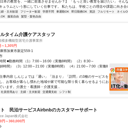
【日本の教育を、一緒に前進させませんか？】 「もっと良い教育を届けたい」 そん
キュラムという形にしていく仕事です。 私たちは、学校ごとの理念や課題に向き合いな
主婦・主夫歓迎
フリーター歓迎
学歴不問
車通勤OK
即日勤務OK
英語
フルリモート
ネイルO
OK
服装自由
髪型・髪色自由
フルタイム介護ケアスタッフ
規模多機能型居宅介護事業所
円～1,305円
庫県加東市新定559-1
市
間 ■勤務時間 （1）7:00～16:00（実働8時間） （2）8:30～
働8時間） （3）12:00～21:00（実働8時間） （4）21:00～7:00（実働8
● 仕事内容 しんじょでは「通い」「泊まり」「訪問」の3種のサービスを
し、お客様が暮らし慣れた地域や家で可能な限り長く暮らせるようにお
ています。介護士・看護師・介護支援...
社員登用あり
主婦・主夫歓迎
交通費支給
シフト制
ト 民泊サービスAirbnbのカスタマーサポート
ance Japan株式会社
00円～360,000円
ト