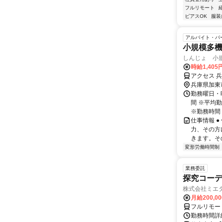
フルリモート
ピアスOK
服装
アルバイト・パ
小規模多
しんじょ 小
時給1,405
アクセス 兵
兵庫県加東
勤務曜日・時
間 ※平均
※勤務時間・
仕事情報 
力、その方
きます。そ
変形労働時間制
業務委託
探究コー
株式会社ミエ
月給200,0
フルリモー
勤務時間詳細