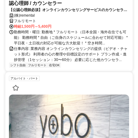
認心理師 / カウンセラー
【公認心理師必須】オンラインカウンセリングサービスのカウンセラー
募集｜30-50代女性活躍中
(株)remental
フルリモート
時給1,500円～5,400円
勤務時間・曜日: 勤務地 * フルリモート（日本全国・海外在住でも可
能） 勤務時間 * 自由（ご自身のスケジュールに合わせて対応可能） *
平日夜・土日祝の対応が可能な方大歓迎！ * 空き時間...
仕事内容: 業務内容 オンラインカウンセリングの提供（ビデオ・チャ
ット形式） 利用者の心の整理や目標設定のサポート プラン作成・進
捗管理 （1セッション：30〜60分） 必要に応じた他カウンセラ...
シフト自由
フルリモート
在宅OK
アルバイト・パート