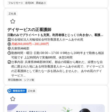
フルリモート
在宅OK
昇給あり
正社員
デイサービスの正看護師
日勤のみでプライベートも充実。利用者様とじっくり向き合い、看護師
としてのやりがいを深めることができる環境です。
社会福祉法人光輪福祉会特別養護老人ホームあやめ苑
月給260,000円～281,000円
兵庫県神崎郡
勤務時間・曜日: 日勤 08:00～17:00 ※9時から16時半まで勤務も相談
可能です 上記時間内で実働8時間、休憩1時間
仕事内容: 兵庫県神崎郡神河町。都会の喧騒から離れた、緑豊かな自
然に囲まれた地にある特別養護老人ホームあやめ苑で、デイサービス
の正看護師として新たな一歩を踏み出しませんか。 あやめ苑のデイ
サービス...
即日勤務OK
シフト制
正社員