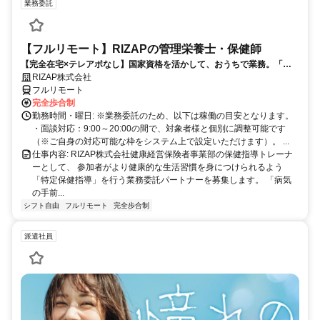
業務委託
【フルリモート】RIZAPの管理栄養士・保健師
【完全在宅×テレアポなし】国家資格を活かして、おうちで業務。「も
う一つの安心」を。主婦・Wワーカー活躍中！「平日の日中だけ」「夕
RIZAP株式会社
方以降の数時間だけ」など、生活リズムに合わせた時間調整が可能で
フルリモート
す。1件ごとの成果報酬型だから、頑張った分だけ手応えのある収入
完全歩合制
に。充実のサポート体制で、安心の在宅ワークを始めませんか？
勤務時間・曜日: ※業務委託のため、以下は稼働の目安となります。
・面談対応：9:00～20:00の間で、対象者様と個別に調整可能です
（※ご自身の対応可能な枠をシステム上で設定いただけます）。 ...
仕事内容: RIZAP株式会社健康経営保険者事業部の保健指導トレーナ
ーとして、 参加者がより健康的な生活習慣を身につけられるよう
「特定保健指導」を行う業務委託パートナーを募集します。 「病気
の手前...
シフト自由
フルリモート
完全歩合制
派遣社員