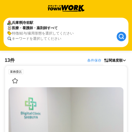
兵庫県
寺前駅
医療・看護師・薬剤師すべて
特徴/給与/雇用形態を選択してください
キーワードを選択してください
13件
条件保存
関連度順
業務委託