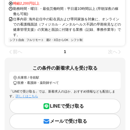
時給2,200円以上
勤務時間・曜日: ・最低労働時間：平日週10時間以上 (早朝深夜の稼
働も可能)
仕事内容: 海外赴任中の駐在員および帯同家族を対象に、オンライン
での看護職面談（フィジカル・メンタルヘルス不調の早期発見などの
健康管理支援）の実施と面談に付随する業務（記録、事務作業等）で
す。
シフト自由
フルリモート
週2・3日からOK
シフト制
前へ
次へ
1
この条件の新着求人を受け取る
兵庫県 / 寺前駅
医療・看護師・薬剤師すべて
「LINEで受け取る」では、新着求人のほか、おすすめ情報なども配信しま
す。
詳しくはこちら
LINEで受け取る
メールで受け取る