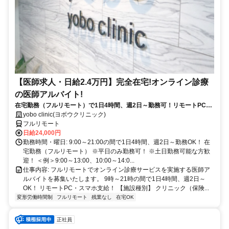
【医師求人・日給2.4万円】完全在宅!オンライン診療
の医師アルバイト!
在宅勤務（フルリモート）で1日4時間、週2日～勤務可！リモートPC・
スマホ支給！
yobo clinic(ヨボウクリニック)
フルリモート
日給24,000円
勤務時間・曜日: 9:00～21:00の間で1日4時間、週2日～勤務OK！ 在
宅勤務（フルリモート） ※平日のみ勤務可！ ※土日勤務可能な方歓
迎！ ＜例＞9:00～13:00、10:00～14:0...
仕事内容: フルリモートでオンライン診療サービスを実施する医師ア
ルバイトを募集いたします。 9時～21時の間で1日4時間、週2日～
OK！ リモートPC・スマホ支給！ 【施設種別】 クリニック（保険...
変形労働時間制
フルリモート
残業なし
在宅OK
正社員