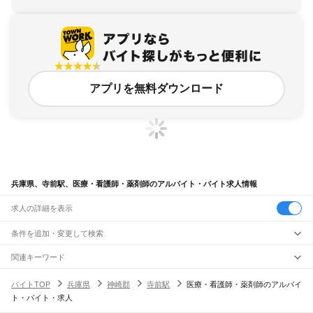
アプリを無料ダウンロード
兵庫県、寺前駅、医療・看護師・薬剤師のアルバイト・バイト求人情報
求人の詳細を表示
条件を追加・変更して検索
市区町村を追加・変更
関連キーワード
完全在宅ワーク 全国
シール貼り 在宅
現在地周辺
ガチャガチャ
犬カフェ
兵庫県
駅を追加・変更
バイトTOP
兵庫県
神崎郡
寺前駅
医療・看護師・薬剤師のアルバイ
兵庫県
すべて
ト・バイト・求人
神戸市
すべて
職種を追加・変更
JR神戸線(大阪～神戸)
東灘区
灘区
兵庫区
長田区
須磨区
垂水区
北区
中央区
西区