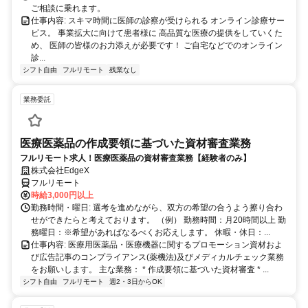
ご相談に乗れます。
仕事内容: スキマ時間に医師の診察が受けられる オンライン診療サー
ビス。 事業拡大に向けて患者様に 高品質な医療の提供をしていくた
め、 医師の皆様のお力添えが必要です！ ご自宅などでのオンライン
診...
シフト自由
フルリモート
残業なし
業務委託
医療医薬品の作成要領に基づいた資材審査業務
フルリモート求人！医療医薬品の資材審査業務【経験者のみ】
株式会社EdgeX
フルリモート
時給3,000円以上
勤務時間・曜日: 選考を進めながら、双方の希望の合うよう擦り合わ
せができたらと考えております。 （例） 勤務時間：月20時間以上 勤
務曜日：※希望があればなるべくお応えします。 休暇・休日：...
仕事内容: 医療用医薬品・医療機器に関するプロモーション資材およ
び広告記事のコンプライアンス(薬機法)及びメディカルチェック業務
をお願いします。 主な業務： * 作成要領に基づいた資材審査 * ...
シフト自由
フルリモート
週2・3日からOK