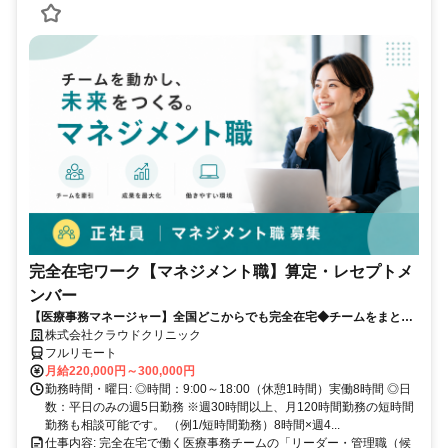
完全在宅ワーク【マネジメント職】算定・レセプトメ
ンバー
【医療事務マネージャー】全国どこからでも完全在宅◆チームをまとめ
る司令塔◆算定・レセプト経験を活かしてキャリアアップ！
株式会社クラウドクリニック
フルリモート
月給220,000円～300,000円
勤務時間・曜日: ◎時間：9:00～18:00（休憩1時間）実働8時間 ◎日
数：平日のみの週5日勤務 ※週30時間以上、月120時間勤務の短時間
勤務も相談可能です。 （例1/短時間勤務）8時間×週4...
仕事内容: 完全在宅で働く医療事務チームの「リーダー・管理職（候