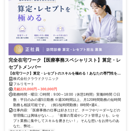
完全在宅ワーク【医療事務スペシャリスト】算定・レ
セプトメンバー
【在宅ワーク】算定・レセプトのスキルを極める！あなたの専門性を活
かせる！
株式会社クラウドクリニック
フルリモート
月給220,000円～300,000円
勤務時間・曜日: ◎時間：9:00～18:00（休憩1時間）実働8時間 ◎日
数：平日のみの週5日勤務 ※週30時間以上、月120時間勤務の短時間
勤務も相談可能です。 （例1/短時間勤務）8時間×週4...
仕事内容: 「医療事務の仕事は好きだけど、チーフやリーダーなどの
管理職には興味がない…」 「後輩の育成やシフト管理よりも、レセ
プト業務に集中してスキルを磨きたい！」 そんな想いをお持ちのあ
なた、弊社...