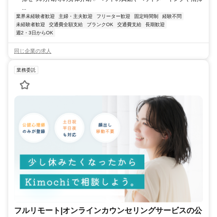
...
業界未経験者歓迎
主婦・主夫歓迎
フリーター歓迎
固定時間制
経験不問
未経験者歓迎
交通費全額支給
ブランクOK
交通費支給
長期歓迎
週2・3日からOK
同じ企業の求人
業務委託
フルリモート|オンラインカウンセリングサービスの公