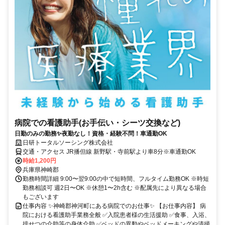
病院での看護助手(お手伝い・シーツ交換など)
日勤のみの勤務✨夜勤なし！資格・経験不問！車通勤OK
日研トータルソーシング株式会社
交通・アクセス JR播但線 新野駅・寺前駅より車8分※車通勤OK
時給1,200円
兵庫県神崎郡
勤務時間詳細 9:00〜翌9:00の中で短時間、フルタイム勤務OK ※時短
勤務相談可 週2日〜OK ※休憩1〜2h含む ※配属先により異なる場合
もございます
仕事内容 ✨神崎郡神河町にある病院でのお仕事✨ 【お仕事内容】 病
院における看護助手業務全般 ✅入院患者様の生活援助 ✅食事、入浴、
排せつの介助等の身体介助 ✅ベッドの異動やベッドメーキングや清掃