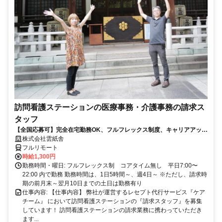
訪問看護ステーションの医療事務・介護事務の請求ス
タッフ
【全国応募可】完全在宅勤務OK、フルフレックス制度、キャリアアップ
可のお仕事です！
株式会社雲紙舎
フルリモート
時給1,300円
勤務時間・曜日: フルフレックス制 コアタイム無し 平日7:00〜
22:00 内で勤務 勤務時間は、1日5時間～、週4日～ ※ただし、請求時
期の前月末～翌月10日までの土日は勤務有り
仕事内容: 【仕事内容】 弊社が運営するレセプト代行サービス『ケア
チーム』 において訪問看護ステーションの『請求スタッフ』を募集
しています！ 訪問看護ステーションの請求業務に携わっていただき
ます...