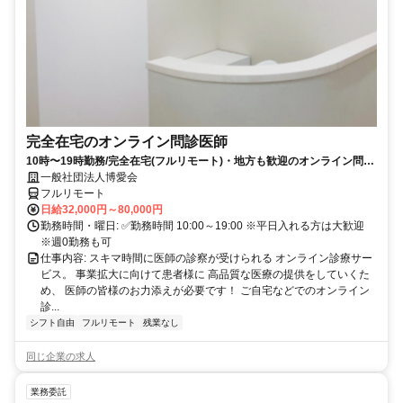
完全在宅のオンライン問診医師
10時〜19時勤務/完全在宅(フルリモート)・地方も歓迎のオンライン問診
業務
一般社団法人博愛会
フルリモート
日給32,000円～80,000円
勤務時間・曜日: ✅勤務時間 10:00～19:00 ※平日入れる方は大歓迎
※週0勤務も可
仕事内容: スキマ時間に医師の診察が受けられる オンライン診療サー
ビス。 事業拡大に向けて患者様に 高品質な医療の提供をしていくた
め、 医師の皆様のお力添えが必要です！ ご自宅などでのオンライン
診...
シフト自由
フルリモート
残業なし
同じ企業の求人
業務委託