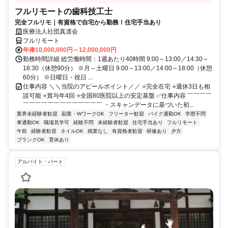
フルリモートの歯科技工士
完全フルリモ｜有資格で自宅から勤務！住宅手当あり
医療法人社団真凛会
フルリモート
年俸10,000,000円～12,000,000円
勤務時間詳細 総労働時間：1週あたり40時間 9:00～13:00／14:30～
18:30（休憩90分） ※月～土曜日 9:00～13:00／14:00～18:00（休憩
60分） ※日曜日・祝日 ...
仕事内容 ＼＼当院のアピールポイント／／ ⭐完全在宅 ⭐週休3日も相
談可能 ⭐賞与年4回 ⭐全国80医院以上の安定基盤 ✅仕事内容 ￣￣￣￣
￣￣￣￣￣￣￣￣￣￣￣￣￣ ・スキャンデータに基づいた初...
業界未経験者歓迎
副業・WワークOK
フリーター歓迎
バイク通勤OK
学歴不問
車通勤OK
職場見学可
経験不問
未経験者歓迎
住宅手当あり
フルリモート
午前
経験者歓迎
ネイルOK
残業なし
有資格者歓迎
研修あり
夕方
ブランクOK
育休あり
アルバイト・パート