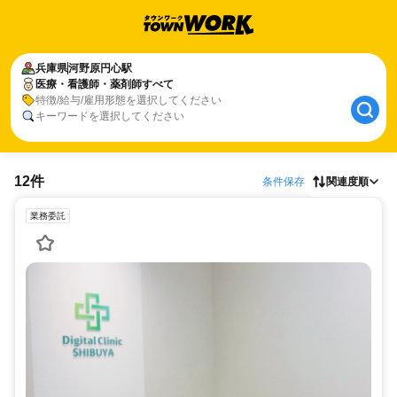
兵庫県
河野原円心駅
医療・看護師・薬剤師すべて
特徴/給与/雇用形態を選択してください
キーワードを選択してください
12件
条件保存
関連度順
業務委託