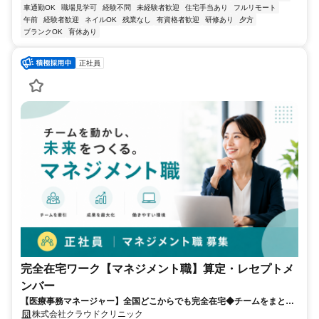
車通勤OK
職場見学可
経験不問
未経験者歓迎
住宅手当あり
フルリモート
午前
経験者歓迎
ネイルOK
残業なし
有資格者歓迎
研修あり
夕方
ブランクOK
育休あり
正社員
完全在宅ワーク【マネジメント職】算定・レセプトメ
ンバー
【医療事務マネージャー】全国どこからでも完全在宅◆チームをまとめ
る司令塔◆算定・レセプト経験を活かしてキャリアアップ！
株式会社クラウドクリニック