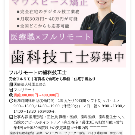
フルリモートの歯科技工士
完全フルリモ｜有資格で自宅から勤務！住宅手当あり
医療法人社団真凛会
フルリモート
月給300,000円～400,000円
勤務時間詳細 総労働時間：1週あたり40時間 シフト制 ＜月～土＞
9:00～13:00／14:30～19:00（休憩90分） ＜日・祝＞ 9:00～13:00／
14:00～18:30（休憩60分...
仕事内容 雇用形態：正社員 職種：医師、歯科医師、歯科衛生士 ＼＼
当院のアピールポイント／／ ⭐完全在宅 ⭐週休3日も相談可能 ⭐賞与
年4回 ⭐全国80医院以上の安定基盤 ✅仕事内容 ￣￣￣￣￣...
業界未経験者歓迎
副業・WワークOK
フリーター歓迎
バイク通勤OK
学歴不問