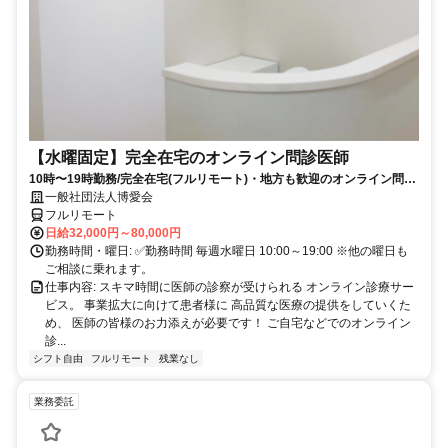
【水曜固定】完全在宅のオンライン問診医師
10時〜19時勤務/完全在宅(フルリモート)・地方も歓迎のオンライン問診
業務
一般社団法人博愛会
フルリモート
日給32,000円～80,000円
勤務時間・曜日: ✅勤務時間 毎週水曜日 10:00～19:00 ※他の曜日も
ご相談に乗れます。
仕事内容: スキマ時間に医師の診察が受けられる オンライン診療サー
ビス。 事業拡大に向けて患者様に 高品質な医療の提供をしていくた
め、 医師の皆様のお力添えが必要です！ ご自宅などでのオンライン
診...
シフト自由
フルリモート
残業なし
業務委託