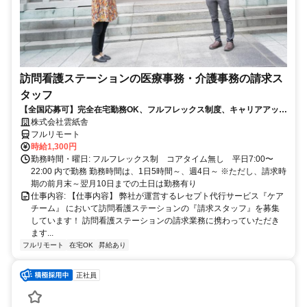
訪問看護ステーションの医療事務・介護事務の請求ス
タッフ
【全国応募可】完全在宅勤務OK、フルフレックス制度、キャリアアップ
可のお仕事です！
株式会社雲紙舎
フルリモート
時給1,300円
勤務時間・曜日: フルフレックス制 コアタイム無し 平日7:00〜
22:00 内で勤務 勤務時間は、1日5時間～、週4日～ ※ただし、請求時
期の前月末～翌月10日までの土日は勤務有り
仕事内容: 【仕事内容】 弊社が運営するレセプト代行サービス『ケア
チーム』 において訪問看護ステーションの『請求スタッフ』を募集
しています！ 訪問看護ステーションの請求業務に携わっていただき
ます...
フルリモート
在宅OK
昇給あり
正社員