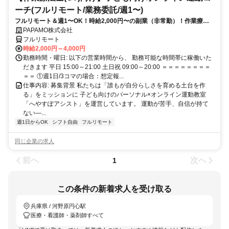
ーチ(フルリモート/業務委託/週1〜)
フルリモート＆週1〜OK！時給2,000円〜の副業（非常勤）！作業療法
士として培ってきた経験を活かしながら、スキマ時間で子どもを支援で
PAPAMO株式会社
きるお仕事です◎
フルリモート
時給2,000円～4,000円
勤務時間・曜日: 以下の営業時間から、 勤務可能な時間帯に稼働いた
だきます 平日 15:00～21:00 土日祝 09:00～20:00 ＝＝＝＝＝＝＝＝
＝＝ ①週1日/3コマの場合：想定報...
仕事内容: 募集背景 私たちは「誰もが自分らしさを育める土台を作
る」をミッションに 子ども向けのパーソナル×オンライン運動教室
「へやすぽアシスト」を運営しています。 運動が苦手、自信が持て
ない—...
週1日からOK
シフト自由
フルリモート
同じ企業の求人
前へ
次へ
1
この条件の新着求人を受け取る
兵庫県 / 河野原円心駅
医療・看護師・薬剤師すべて