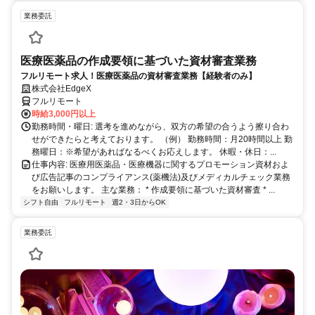
業務委託
医療医薬品の作成要領に基づいた資材審査業務
フルリモート求人！医療医薬品の資材審査業務【経験者のみ】
株式会社EdgeX
フルリモート
時給3,000円以上
勤務時間・曜日: 選考を進めながら、双方の希望の合うよう擦り合わ
せができたらと考えております。 （例） 勤務時間：月20時間以上 勤
務曜日：※希望があればなるべくお応えします。 休暇・休日：...
仕事内容: 医療用医薬品・医療機器に関するプロモーション資材およ
び広告記事のコンプライアンス(薬機法)及びメディカルチェック業務
をお願いします。 主な業務： * 作成要領に基づいた資材審査 * ...
シフト自由
フルリモート
週2・3日からOK
業務委託