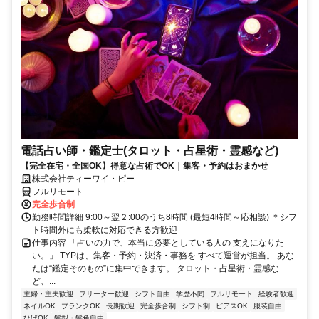
電話占い師・鑑定士(タロット・占星術・霊感など)
【完全在宅・全国OK】得意な占術でOK｜集客・予約はおまかせ
株式会社ティーワイ・ピー
フルリモート
完全歩合制
勤務時間詳細 9:00～翌２:00のうち8時間 (最短4時間～応相談) ＊シフ
ト時間外にも柔軟に対応できる方歓迎
仕事内容 「占いの力で、本当に必要としている人の 支えになりた
い。」 TYPは、集客・予約・決済・事務を すべて運営が担当。 あな
たは“鑑定そのもの”に集中できます。 タロット・占星術・霊感な
ど、...
主婦・主夫歓迎
フリーター歓迎
シフト自由
学歴不問
フルリモート
経験者歓迎
ネイルOK
ブランクOK
長期歓迎
完全歩合制
シフト制
ピアスOK
服装自由
ひげOK
髪型・髪色自由