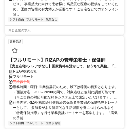
ビス。 事業拡大に向けて患者様に 高品質な医療の提供をしていくた
め、 医師の皆様のお力添えが必要です！ ご自宅などでのオンライン
診...
シフト自由
フルリモート
残業なし
同じ企業の求人
業務委託
【フルリモート】RIZAPの管理栄養士・保健師
【完全在宅×テレアポなし】国家資格を活かして、おうちで業務。「も
う一つの安心」を。主婦・Wワーカー活躍中！「平日の日中だけ」「夕
RIZAP株式会社
方以降の数時間だけ」など、生活リズムに合わせた時間調整が可能で
フルリモート
す。1件ごとの成果報酬型だから、頑張った分だけ手応えのある収入
完全歩合制
に。充実のサポート体制で、安心の在宅ワークを始めませんか？
勤務時間・曜日: ※業務委託のため、以下は稼働の目安となります。
・面談対応：9:00～20:00の間で、対象者様と個別に調整可能です
（※ご自身の対応可能な枠をシステム上で設定いただけます）。 ...
仕事内容: RIZAP株式会社健康経営保険者事業部の保健指導トレーナ
ーとして、 参加者がより健康的な生活習慣を身につけられるよう
「特定保健指導」を行う業務委託パートナーを募集します。 「病気
の手前...
シフト自由
フルリモート
完全歩合制