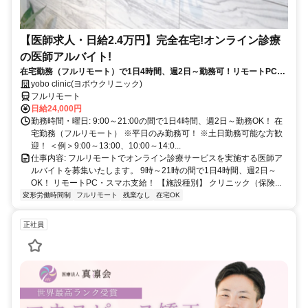
【医師求人・日給2.4万円】完全在宅!オンライン診療
の医師アルバイト!
在宅勤務（フルリモート）で1日4時間、週2日～勤務可！リモートPC・
スマホ支給！
yobo clinic(ヨボウクリニック)
フルリモート
日給24,000円
勤務時間・曜日: 9:00～21:00の間で1日4時間、週2日～勤務OK！ 在
宅勤務（フルリモート） ※平日のみ勤務可！ ※土日勤務可能な方歓
迎！ ＜例＞9:00～13:00、10:00～14:0...
仕事内容: フルリモートでオンライン診療サービスを実施する医師ア
ルバイトを募集いたします。 9時～21時の間で1日4時間、週2日～
OK！ リモートPC・スマホ支給！ 【施設種別】 クリニック（保険...
変形労働時間制
フルリモート
残業なし
在宅OK
正社員