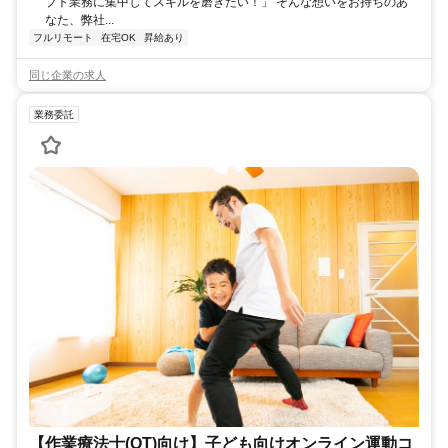
プト業務に集中してスキルを磨きたい！」 そんな想いをお持ちのあ
なた、弊社...
フルリモート
在宅OK
昇給あり
同じ企業の求人
業務委託
【作業療法士(OT)向け】子ども向けオンライン運動コ